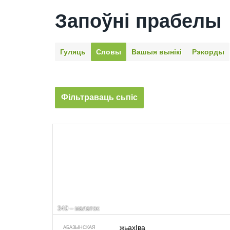
Запоўні прабелы
Гуляць
Словы
Вашыя вынікі
Рэкорды
Фільтраваць сьпіс
349 – малаток
жьахIва
АБАЗЫНСКАЯ