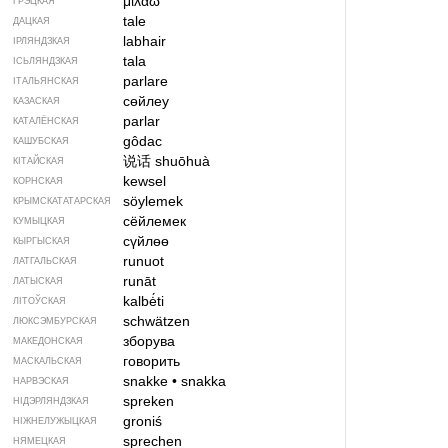
μιλάω
ГРЭЦКАЯ
tale
ДАЦКАЯ
labhair
ІРЛЯНДЗКАЯ
tala
ІСЬЛЯНДЗКАЯ
parlare
ІТАЛЬЯНСКАЯ
сөйлеу
КАЗАСКАЯ
parlar
КАТАЛЁНСКАЯ
gôdac
КАШУБСКАЯ
说话
shuōhuà
КІТАЙСКАЯ
kewsel
КОРНСКАЯ
söylemek
КРЫМСКАТАТАРСКАЯ
сёйлемек
КУМЫЦКАЯ
сүйлөө
КЫРГЫСКАЯ
runuot
ЛАТГАЛЬСКАЯ
runāt
ЛАТЫСКАЯ
kalbė́ti
ЛІТОЎСКАЯ
schwätzen
ЛЮКСЭМБУРСКАЯ
зборува
МАКЕДОНСКАЯ
говорить
МАСКАЛЬСКАЯ
snakke
•
snakka
НАРВЭСКАЯ
spreken
НІДЭРЛЯНДЗКАЯ
groniś
НІЖНЕЛУЖЫЦКАЯ
sprechen
НЯМЕЦКАЯ