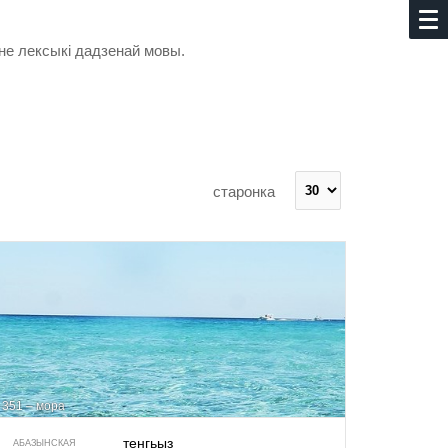
не лексыкі дадзенай мовы.
старонка
351 – мора
тенгьыз
АБАЗЫНСКАЯ