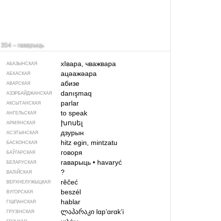
354 – гаварыць
хIвара, чважвара
АБАЗЫНСКАЯ
ацәажәара
АБХАСКАЯ
абизе
АВАРСКАЯ
danışmaq
АЗЭРБАЙДЖАН­СКАЯ
parlar
АКСЫТАНСКАЯ
to speak
АНГЕЛЬСКАЯ
խոսել
АРМЯНСКАЯ
дзурын
АСЭТЫНСКАЯ
hitz egin, mintzatu
БАСКОНСКАЯ
говоря
БАЎГАРСКАЯ
гаварыць
•
havaryć
БЕЛАРУСКАЯ
?
ВАЛІЙСКАЯ
rěčeć
ВЕРХНЕЛУЖЫЦКАЯ
beszél
ВУГОРСКАЯ
hablar
ГІШПАНСКАЯ
ლაპარაკი
lɑpʼɑrɑkʼi
ГРУЗІНСКАЯ