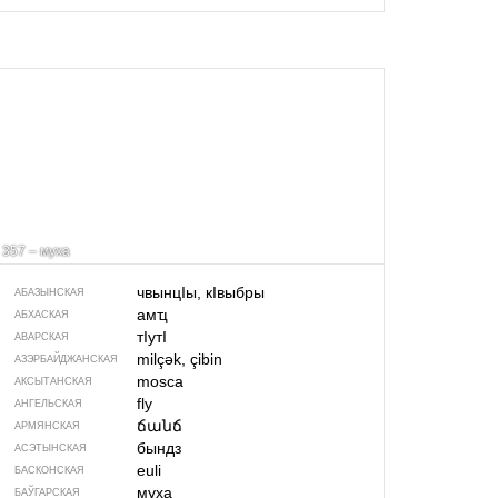
357 – муха
чвынцIы, кIвыбры
АБАЗЫНСКАЯ
амҵ
АБХАСКАЯ
тIутI
АВАРСКАЯ
milçək, çibin
АЗЭРБАЙДЖАН­СКАЯ
mosca
АКСЫТАНСКАЯ
fly
АНГЕЛЬСКАЯ
ճանճ
АРМЯНСКАЯ
бындз
АСЭТЫНСКАЯ
euli
БАСКОНСКАЯ
муха
БАЎГАРСКАЯ