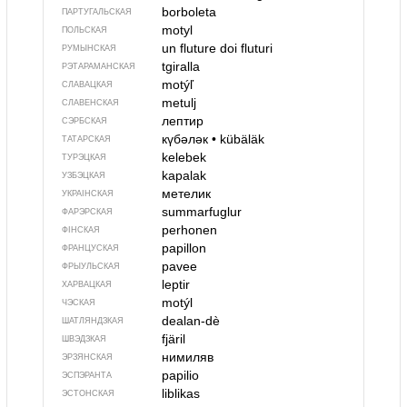
borboleta
ПАРТУГАЛЬСКАЯ
motyl
ПОЛЬСКАЯ
un fluture
doi fluturi
РУМЫНСКАЯ
tgiralla
РЭТАРАМАНСКАЯ
motýľ
СЛАВАЦКАЯ
metulj
СЛАВЕНСКАЯ
лептир
СЭРБСКАЯ
күбәләк
•
kübäläk
ТАТАРСКАЯ
kelebek
ТУРЭЦКАЯ
kapalak
УЗБЭЦКАЯ
метелик
УКРАІНСКАЯ
summarfuglur
ФАРЭРСКАЯ
perhonen
ФІНСКАЯ
papillon
ФРАНЦУСКАЯ
pavee
ФРЫУЛЬСКАЯ
leptir
ХАРВАЦКАЯ
motýl
ЧЭСКАЯ
dealan-dè
ШАТЛЯНДЗКАЯ
fjäril
ШВЭДЗКАЯ
нимиляв
ЭРЗЯНСКАЯ
papilio
ЭСПЭРАНТА
liblikas
ЭСТОНСКАЯ