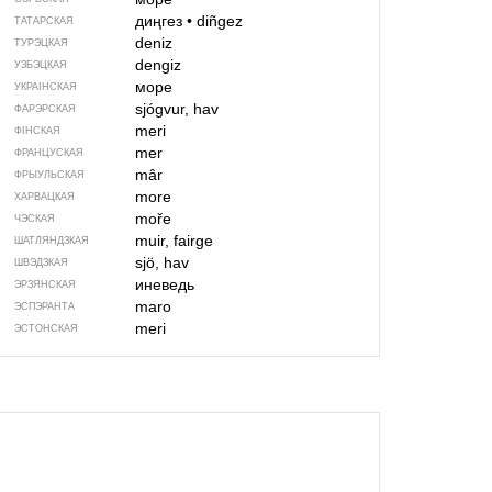
диңгез
•
diñgez
ТАТАРСКАЯ
deniz
ТУРЭЦКАЯ
dengiz
УЗБЭЦКАЯ
море
УКРАІНСКАЯ
sjógvur, hav
ФАРЭРСКАЯ
meri
ФІНСКАЯ
mer
ФРАНЦУСКАЯ
mâr
ФРЫУЛЬСКАЯ
more
ХАРВАЦКАЯ
moře
ЧЭСКАЯ
muir, fairge
ШАТЛЯНДЗКАЯ
sjö, hav
ШВЭДЗКАЯ
иневедь
ЭРЗЯНСКАЯ
maro
ЭСПЭРАНТА
meri
ЭСТОНСКАЯ