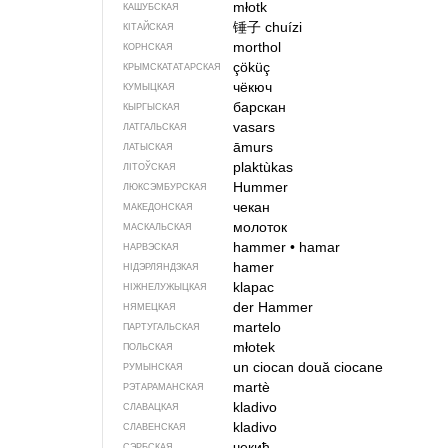
młotk
КАШУБСКАЯ
锤子
chuízi
КІТАЙСКАЯ
morthol
КОРНСКАЯ
çöküç
КРЫМСКАТАТАРСКАЯ
чёкюч
КУМЫЦКАЯ
барскан
КЫРГЫСКАЯ
vasars
ЛАТГАЛЬСКАЯ
āmurs
ЛАТЫСКАЯ
plaktùkas
ЛІТОЎСКАЯ
Hummer
ЛЮКСЭМБУРСКАЯ
чекан
МАКЕДОНСКАЯ
молоток
МАСКАЛЬСКАЯ
hammer
•
hamar
НАРВЭСКАЯ
hamer
НІДЭРЛЯНДЗКАЯ
klapac
НІЖНЕЛУЖЫЦКАЯ
der Hammer
НЯМЕЦКАЯ
martelo
ПАРТУГАЛЬСКАЯ
młotek
ПОЛЬСКАЯ
un ciocan
două ciocane
РУМЫНСКАЯ
martè
РЭТАРАМАНСКАЯ
kladivo
СЛАВАЦКАЯ
kladivo
СЛАВЕНСКАЯ
чекић
СЭРБСКАЯ