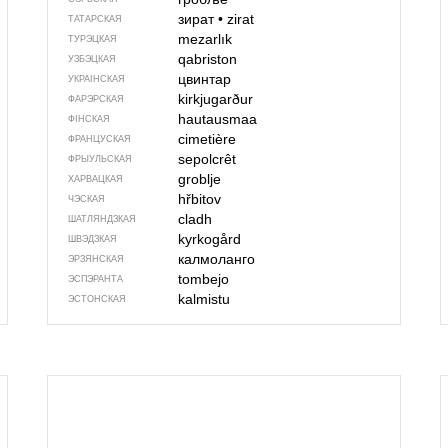
зират
•
zirat
ТАТАРСКАЯ
mezarlık
ТУРЭЦКАЯ
qabriston
УЗБЭЦКАЯ
цвинтар
УКРАІНСКАЯ
kirkjugarður
ФАРЭРСКАЯ
hautausmaa
ФІНСКАЯ
cimetière
ФРАНЦУСКАЯ
sepolcrêt
ФРЫУЛЬСКАЯ
groblje
ХАРВАЦКАЯ
hřbitov
ЧЭСКАЯ
cladh
ШАТЛЯНДЗКАЯ
kyrkogård
ШВЭДЗКАЯ
калмоланго
ЭРЗЯНСКАЯ
tombejo
ЭСПЭРАНТА
kalmistu
ЭСТОНСКАЯ