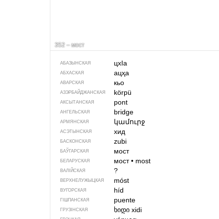
352 – мост
цхIа
АБАЗЫНСКАЯ
ацҳа
АБХАСКАЯ
кьо
АВАРСКАЯ
körpü
АЗЭРБАЙДЖАН­СКАЯ
pont
АКСЫТАНСКАЯ
bridge
АНГЕЛЬСКАЯ
կամուրջ
АРМЯНСКАЯ
хид
АСЭТЫНСКАЯ
zubi
БАСКОНСКАЯ
мост
БАЎГАРСКАЯ
мост
•
most
БЕЛАРУСКАЯ
?
ВАЛІЙСКАЯ
móst
ВЕРХНЕЛУЖЫЦКАЯ
híd
ВУГОРСКАЯ
puente
ГІШПАНСКАЯ
ხიდი
xidi
ГРУЗІНСКАЯ