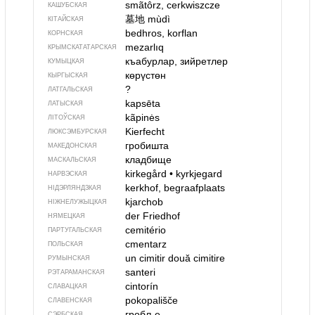
smãtôrz, cerkwiszcze
КАШУБСКАЯ
墓地
mùdì
КІТАЙСКАЯ
bedhros, korflan
КОРНСКАЯ
mezarlıq
КРЫМСКАТАТАРСКАЯ
къабурлар, зийретлер
КУМЫЦКАЯ
көрүстөн
КЫРГЫСКАЯ
?
ЛАТГАЛЬСКАЯ
kapsēta
ЛАТЫСКАЯ
kãpinės
ЛІТОЎСКАЯ
Kierfecht
ЛЮКСЭМБУРСКАЯ
гробишта
МАКЕДОНСКАЯ
кладбище
МАСКАЛЬСКАЯ
kirkegård
•
kyrkjegard
НАРВЭСКАЯ
kerkhof, begraafplaats
НІДЭРЛЯНДЗКАЯ
kjarchob
НІЖНЕЛУЖЫЦКАЯ
der Friedhof
НЯМЕЦКАЯ
cemitério
ПАРТУГАЛЬСКАЯ
cmentarz
ПОЛЬСКАЯ
un cimitir
două cimitire
РУМЫНСКАЯ
santeri
РЭТАРАМАНСКАЯ
cintorín
СЛАВАЦКАЯ
pokopališče
СЛАВЕНСКАЯ
гробље
СЭРБСКАЯ