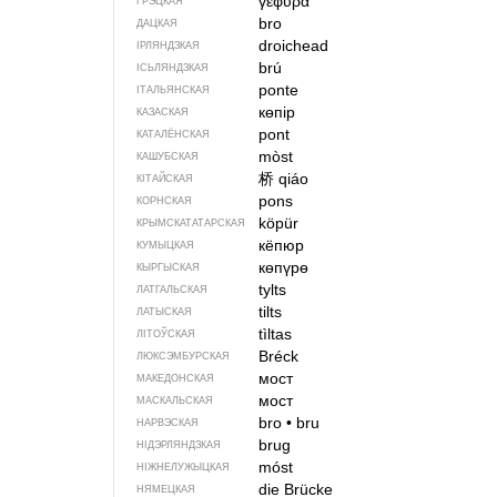
γέφυρα
ГРЭЦКАЯ
bro
ДАЦКАЯ
droichead
ІРЛЯНДЗКАЯ
brú
ІСЬЛЯНДЗКАЯ
ponte
ІТАЛЬЯНСКАЯ
көпір
КАЗАСКАЯ
pont
КАТАЛЁНСКАЯ
mòst
КАШУБСКАЯ
桥
qiáo
КІТАЙСКАЯ
pons
КОРНСКАЯ
köpür
КРЫМСКАТАТАРСКАЯ
кёпюр
КУМЫЦКАЯ
көпүрө
КЫРГЫСКАЯ
tylts
ЛАТГАЛЬСКАЯ
tilts
ЛАТЫСКАЯ
tìltas
ЛІТОЎСКАЯ
Bréck
ЛЮКСЭМБУРСКАЯ
мост
МАКЕДОНСКАЯ
мост
МАСКАЛЬСКАЯ
bro
•
bru
НАРВЭСКАЯ
brug
НІДЭРЛЯНДЗКАЯ
móst
НІЖНЕЛУЖЫЦКАЯ
die Brücke
НЯМЕЦКАЯ