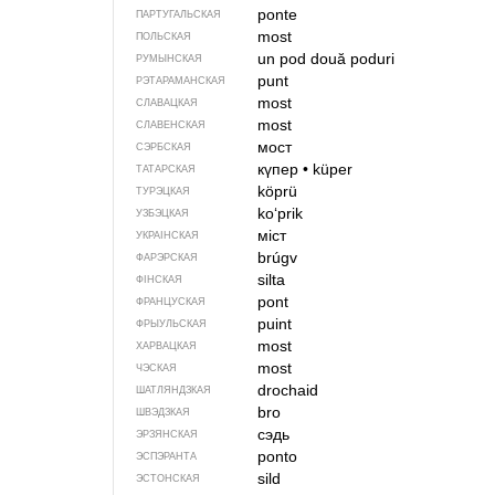
ponte
ПАРТУГАЛЬСКАЯ
most
ПОЛЬСКАЯ
un pod
două poduri
РУМЫНСКАЯ
punt
РЭТАРАМАНСКАЯ
most
СЛАВАЦКАЯ
most
СЛАВЕНСКАЯ
мост
СЭРБСКАЯ
күпер
•
küper
ТАТАРСКАЯ
köprü
ТУРЭЦКАЯ
koʻprik
УЗБЭЦКАЯ
міст
УКРАІНСКАЯ
brúgv
ФАРЭРСКАЯ
silta
ФІНСКАЯ
pont
ФРАНЦУСКАЯ
puint
ФРЫУЛЬСКАЯ
most
ХАРВАЦКАЯ
most
ЧЭСКАЯ
drochaid
ШАТЛЯНДЗКАЯ
bro
ШВЭДЗКАЯ
сэдь
ЭРЗЯНСКАЯ
ponto
ЭСПЭРАНТА
sild
ЭСТОНСКАЯ