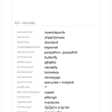
353 – матылёк
лымхIарыгIв
АБАЗЫНСКАЯ
аԥарԥалыкь
АБХАСКАЯ
кIалкIучI
АВАРСКАЯ
kəpənək
АЗЭРБАЙДЖАН­СКАЯ
parpalhon, parpalhòl
АКСЫТАНСКАЯ
butterfly
АНГЕЛЬСКАЯ
թիթեռ
АРМЯНСКАЯ
гӕлӕбу
АСЭТЫНСКАЯ
tximeleta
БАСКОНСКАЯ
пеперуда
БАЎГАРСКАЯ
матылёк
•
matylok
БЕЛАРУСКАЯ
?
ВАЛІЙСКАЯ
mjetel
ВЕРХНЕЛУЖЫЦКАЯ
pillangó
ВУГОРСКАЯ
mariposa
ГІШПАНСКАЯ
პეპელა
pʼɛpʼɛlɑ
ГРУЗІНСКАЯ