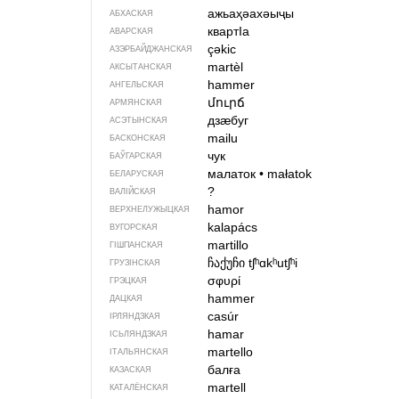
ажьаҳәахәыҷы
АБХАСКАЯ
квартIа
АВАРСКАЯ
çəkic
АЗЭРБАЙДЖАН­СКАЯ
martèl
АКСЫТАНСКАЯ
hammer
АНГЕЛЬСКАЯ
մուրճ
АРМЯНСКАЯ
дзӕбуг
АСЭТЫНСКАЯ
mailu
БАСКОНСКАЯ
чук
БАЎГАРСКАЯ
малаток
•
małatok
БЕЛАРУСКАЯ
?
ВАЛІЙСКАЯ
hamor
ВЕРХНЕЛУЖЫЦКАЯ
kalapács
ВУГОРСКАЯ
martillo
ГІШПАНСКАЯ
ჩაქუჩი
tʃʰɑkʰutʃʰi
ГРУЗІНСКАЯ
σφυρί
ГРЭЦКАЯ
hammer
ДАЦКАЯ
casúr
ІРЛЯНДЗКАЯ
hamar
ІСЬЛЯНДЗКАЯ
martello
ІТАЛЬЯНСКАЯ
балға
КАЗАСКАЯ
martell
КАТАЛЁНСКАЯ