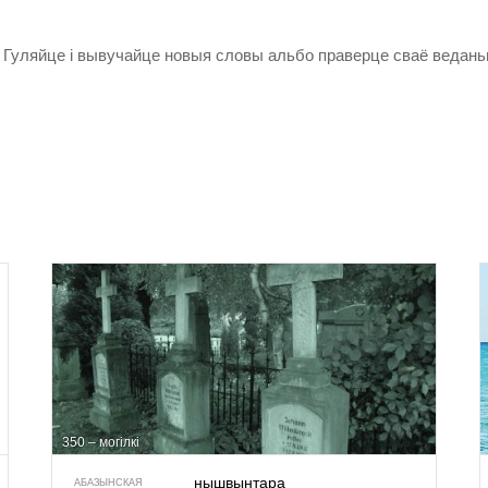
Гуляйце і вывучайце новыя словы альбо праверце сваё ведань
350 – могілкі
нышвынтара
АБАЗЫНСКАЯ