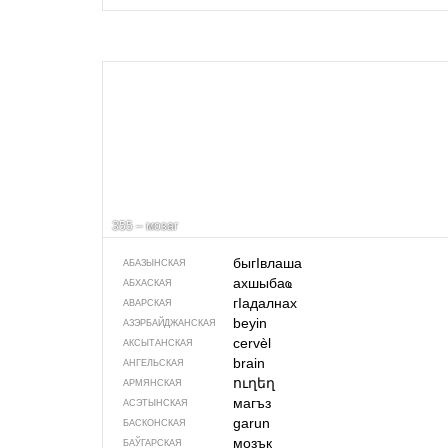
355 – мозаг
быгIвлаша
АБАЗЫНСКАЯ
ахшыбаҩ
АБХАСКАЯ
гIадалнах
АВАРСКАЯ
beyin
АЗЭРБАЙДЖАН­СКАЯ
cervèl
АКСЫТАНСКАЯ
brain
АНГЕЛЬСКАЯ
ուղեղ
АРМЯНСКАЯ
магъз
АСЭТЫНСКАЯ
garun
БАСКОНСКАЯ
мозък
БАЎГАРСКАЯ