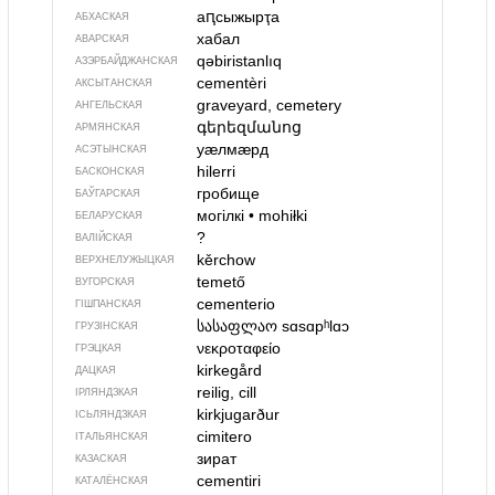
аԥсыжырҭа
АБХАСКАЯ
хабал
АВАРСКАЯ
qəbiristanlıq
АЗЭРБАЙДЖАН­СКАЯ
cementèri
АКСЫТАНСКАЯ
graveyard, cemetery
АНГЕЛЬСКАЯ
գերեզմանոց
АРМЯНСКАЯ
уӕлмӕрд
АСЭТЫНСКАЯ
hilerri
БАСКОНСКАЯ
гробище
БАЎГАРСКАЯ
могілкі
•
mohiłki
БЕЛАРУСКАЯ
?
ВАЛІЙСКАЯ
kěrchow
ВЕРХНЕЛУЖЫЦКАЯ
temető
ВУГОРСКАЯ
cementerio
ГІШПАНСКАЯ
სასაფლაო
sɑsɑpʰlɑɔ
ГРУЗІНСКАЯ
νεκροταφείο
ГРЭЦКАЯ
kirkegård
ДАЦКАЯ
reilig, cill
ІРЛЯНДЗКАЯ
kirkjugarður
ІСЬЛЯНДЗКАЯ
cimitero
ІТАЛЬЯНСКАЯ
зират
КАЗАСКАЯ
cementiri
КАТАЛЁНСКАЯ