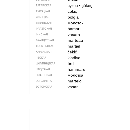
чүкеч
•
çükeç
ТАТАРСКАЯ
çekiç
ТУРЭЦКАЯ
bolgʻa
УЗБЭЦКАЯ
молоток
УКРАІНСКАЯ
hamari
ФАРЭРСКАЯ
vasara
ФІНСКАЯ
marteau
ФРАНЦУСКАЯ
martiel
ФРЫУЛЬСКАЯ
čekić
ХАРВАЦКАЯ
kladivo
ЧЭСКАЯ
òrd
ШАТЛЯНДЗКАЯ
hammare
ШВЭДЗКАЯ
молотка
ЭРЗЯНСКАЯ
martelo
ЭСПЭРАНТА
vasar
ЭСТОНСКАЯ