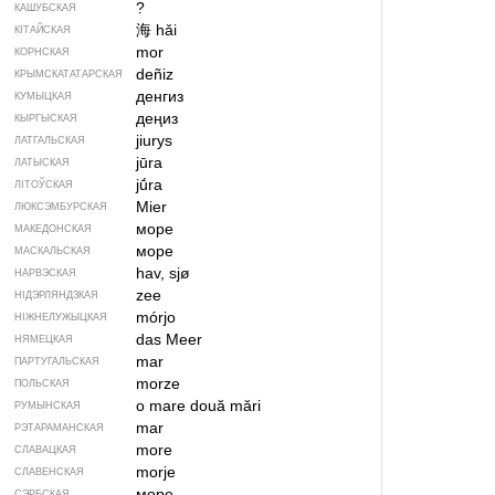
?
КАШУБСКАЯ
海
hǎi
КІТАЙСКАЯ
mor
КОРНСКАЯ
deñiz
КРЫМСКАТАТАРСКАЯ
денгиз
КУМЫЦКАЯ
деңиз
КЫРГЫСКАЯ
jiurys
ЛАТГАЛЬСКАЯ
jūra
ЛАТЫСКАЯ
jū́ra
ЛІТОЎСКАЯ
Mier
ЛЮКСЭМБУРСКАЯ
море
МАКЕДОНСКАЯ
море
МАСКАЛЬСКАЯ
hav, sjø
НАРВЭСКАЯ
zee
НІДЭРЛЯНДЗКАЯ
mórjo
НІЖНЕЛУЖЫЦКАЯ
das Meer
НЯМЕЦКАЯ
mar
ПАРТУГАЛЬСКАЯ
morze
ПОЛЬСКАЯ
o mare
două mări
РУМЫНСКАЯ
mar
РЭТАРАМАНСКАЯ
more
СЛАВАЦКАЯ
morje
СЛАВЕНСКАЯ
море
СЭРБСКАЯ