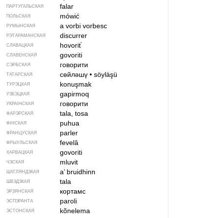
falar
ПАРТУГАЛЬСКАЯ
mówić
ПОЛЬСКАЯ
a vorbi
vorbesc
РУМЫНСКАЯ
discurrer
РЭТАРАМАНСКАЯ
hovoriť
СЛАВАЦКАЯ
govoriti
СЛАВЕНСКАЯ
говорити
СЭРБСКАЯ
сөйләшү
•
söyläşü
ТАТАРСКАЯ
konuşmak
ТУРЭЦКАЯ
gapirmoq
УЗБЭЦКАЯ
говорити
УКРАІНСКАЯ
tala, tosa
ФАРЭРСКАЯ
puhua
ФІНСКАЯ
parler
ФРАНЦУСКАЯ
fevelâ
ФРЫУЛЬСКАЯ
govoriti
ХАРВАЦКАЯ
mluvit
ЧЭСКАЯ
a’ bruidhinn
ШАТЛЯНДЗКАЯ
tala
ШВЭДЗКАЯ
кортамс
ЭРЗЯНСКАЯ
paroli
ЭСПЭРАНТА
kõnelema
ЭСТОНСКАЯ