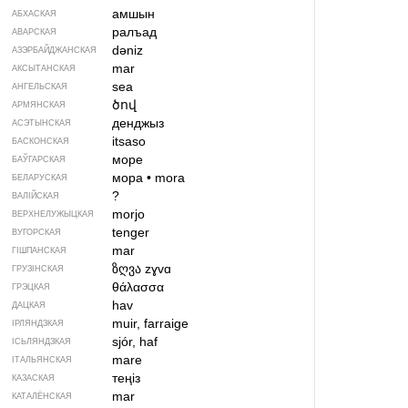
амшын
АБХАСКАЯ
ралъад
АВАРСКАЯ
dəniz
АЗЭРБАЙДЖАН­СКАЯ
mar
АКСЫТАНСКАЯ
sea
АНГЕЛЬСКАЯ
ծով
АРМЯНСКАЯ
денджыз
АСЭТЫНСКАЯ
itsaso
БАСКОНСКАЯ
море
БАЎГАРСКАЯ
мора
•
mora
БЕЛАРУСКАЯ
?
ВАЛІЙСКАЯ
morjo
ВЕРХНЕЛУЖЫЦКАЯ
tenger
ВУГОРСКАЯ
mar
ГІШПАНСКАЯ
ზღვა
zɣvɑ
ГРУЗІНСКАЯ
θάλασσα
ГРЭЦКАЯ
hav
ДАЦКАЯ
muir, farraige
ІРЛЯНДЗКАЯ
sjór, haf
ІСЬЛЯНДЗКАЯ
mare
ІТАЛЬЯНСКАЯ
теңіз
КАЗАСКАЯ
mar
КАТАЛЁНСКАЯ