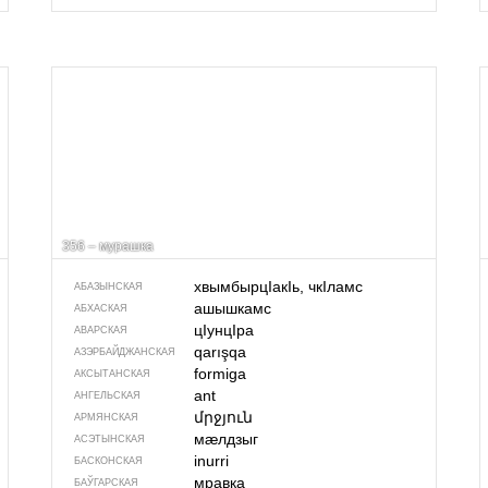
356 – мурашка
хвымбырцIакIь, чкIламс
АБАЗЫНСКАЯ
ашышкамс
АБХАСКАЯ
цIунцIра
АВАРСКАЯ
qarışqa
АЗЭРБАЙДЖАН­СКАЯ
formiga
АКСЫТАНСКАЯ
ant
АНГЕЛЬСКАЯ
մրջյուն
АРМЯНСКАЯ
мӕлдзыг
АСЭТЫНСКАЯ
inurri
БАСКОНСКАЯ
мравка
БАЎГАРСКАЯ