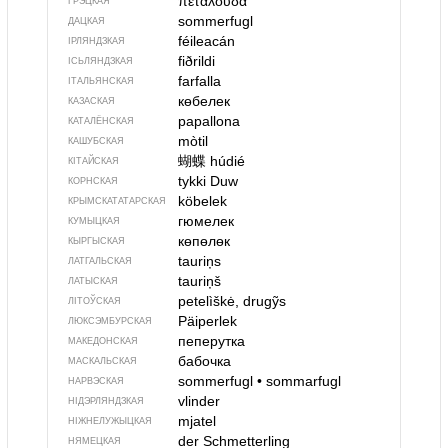
πεταλούδα
ГРЭЦКАЯ
sommerfugl
ДАЦКАЯ
féileacán
ІРЛЯНДЗКАЯ
fiðrildi
ІСЬЛЯНДЗКАЯ
farfalla
ІТАЛЬЯНСКАЯ
көбелек
КАЗАСКАЯ
papallona
КАТАЛЁНСКАЯ
mòtil
КАШУБСКАЯ
蝴蝶
húdié
КІТАЙСКАЯ
tykki Duw
КОРНСКАЯ
köbelek
КРЫМСКАТАТАРСКАЯ
гюмелек
КУМЫЦКАЯ
көпөлөк
КЫРГЫСКАЯ
tauriņs
ЛАТГАЛЬСКАЯ
tauriņš
ЛАТЫСКАЯ
petelìškė, drugỹs
ЛІТОЎСКАЯ
Päiperlek
ЛЮКСЭМБУРСКАЯ
пеперутка
МАКЕДОНСКАЯ
бабочка
МАСКАЛЬСКАЯ
sommerfugl
•
sommarfugl
НАРВЭСКАЯ
vlinder
НІДЭРЛЯНДЗКАЯ
mjatel
НІЖНЕЛУЖЫЦКАЯ
der Schmetterling
НЯМЕЦКАЯ