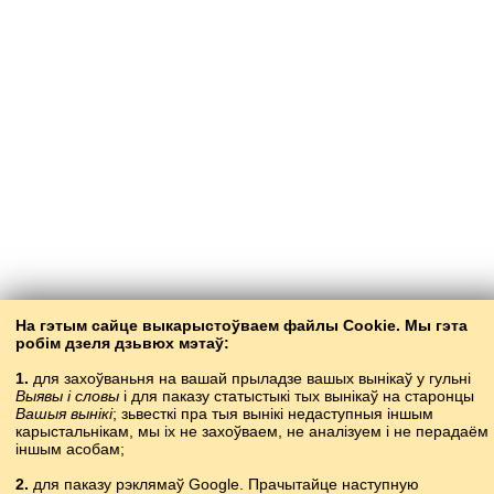
На гэтым сайце выкарыстоўваем файлы Cookie. Мы гэта
робім дзеля дзьвюх мэтаў:
1.
для захоўваньня на вашай прыладзе вашых вынікаў у гульні
59
Выявы і словы
і для паказу статыстыкі тых вынікаў на старонцы
Вашыя вынікі
; зьвесткі пра тыя вынікі недаступныя іншым
карысталь­нікам, мы іх не захоўваем, не аналізуем і не перадаём
іншым асобам;
2.
для паказу рэклямаў Google. Прачытайце наступную