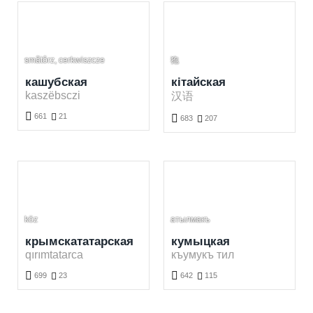
smãtôrz, cerkwiszcze
狍
кашубская
кітайская
kaszëbsczi
汉语

661

21

683

207
Вывучэньне кашубскай мовы анлайн бясплатна. Гуляць і вучыць кашубскія словы ў сеціве.
Вывучэньне кітайскай мовы анлайн бясплатна. Гуляць і вучыць кітайскія словы ў сеціве.
köz
атылмакъ
крымскататарская
кумыцкая
qırımtatarca
къумукъ тил


699

23
642

115
Вывучэньне крымскататарскай мовы анлайн бясплатна. Гуляць і вучыць крымскататарскія словы ў сеціве.
Вывучэньне кумыцкай мовы анлайн бясплатна. Гуляць і вучыць кумыцкія словы ў сеціве.