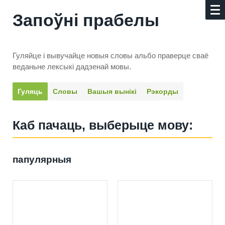
Запоўні прабелы
Гуляйце і вывучайце новыя словы альбо праверце сваё
веданьне лексыкі дадзенай мовы.
Гуляць
Словы
Вашыя вынікі
Рэкорды
Каб пачаць, выберыце мову:
папулярныя