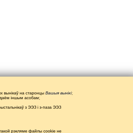
тых вынікаў на старонцы
Вашыя вынікі
;
радаём іншым асобам;
стальнікаў з ЭЭЗ і з-паза ЭЭЗ
такой рэкляме файлы cookie не