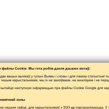
 файлы Cookie. Мы гэта робім дзеля дзьвюх мэтаў:
Copyright © 2015–2025 BALTOSLAV.
Усе правы абаронены.
дзе вашых вынікаў у гульні
Выявы і словы
і для паказу статыстыкі 
я іншым карысталь­нікам, мы іх не захоўваем, не аналізуем і не пе
ачытайце наступную інфармацыю пра файлы Cookie Google для кары
намічнай зоны
 на нашым сайце, для карыстальнікаў з ЭЭЗ
не
пэрсаналізуюцца. У 