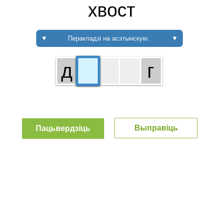
хвост
▼
Перакладзі на асэтынскую.
▼