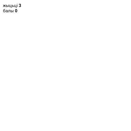
жыцьці
3
балы
0