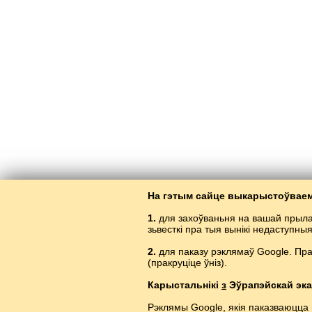
На гэтым сайце выкарыстоўваем
1.
для захоўваньня на вашай прыла
зьвесткі пра тыя вынікі недаступны
2.
для паказу рэклямаў Google. Пр
(пракруціце ўніз).
Карыстальнікі
з
Эўрапэйскай эка
Рэклямы Google, якія паказваюцца