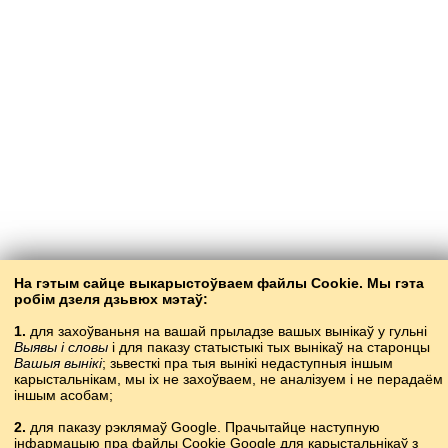
На гэтым сайце выкарыстоўваем файлы Cookie. Мы гэта
робім дзеля дзьвюх мэтаў:
1.
для захоўваньня на вашай прыладзе вашых вынікаў у гульні
Выявы і словы
і для паказу статыстыкі тых вынікаў на старонцы
Вашыя вынікі
; зьвесткі пра тыя вынікі недаступныя іншым
карысталь­нікам, мы іх не захоўваем, не аналізуем і не перадаём
іншым асобам;
2.
для паказу рэклямаў Google. Прачытайце наступную
інфармацыю пра файлы Cookie Google для карыстальнікаў з