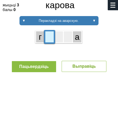
карова
жыцьці
3
балы
0
▼
Перакладзі на аварскую.
▼