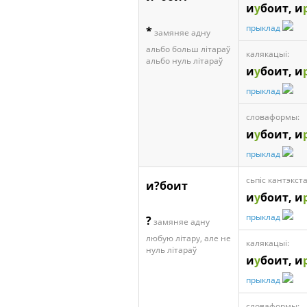
и
у
боит, и
прыклад
*
замяняе адну
альбо больш літараў
калякацыі:
альбо нуль літараў
и
у
боит, и
прыклад
словаформы:
и
у
боит, и
прыклад
сьпіс кантэкста
и?боит
и
у
боит, и
прыклад
?
замяняе адну
любую літару, але не
калякацыі:
нуль літараў
и
у
боит, и
прыклад
словаформы: