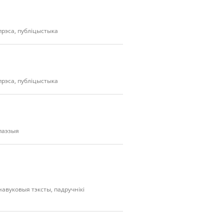
прэса, публіцыстыка
прэса, публіцыстыка
паэзыя
навуковыя тэксты, падручнікі