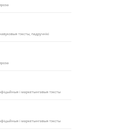
проза
навуковыя тэксты, падручнікі
проза
афіцыйныя і маркетынгавыя тэксты
афіцыйныя і маркетынгавыя тэксты