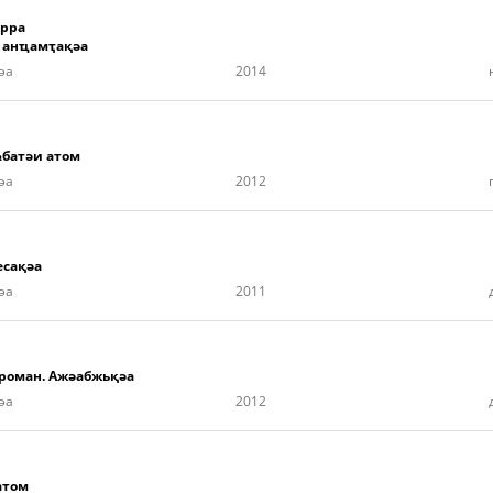
ырра
и анҵамҭақәа
әа
2014
ҩбатәи атом
әа
2012
есақәа
әа
2011
Ароман. Ажәабжьқәа
әа
2012
атом