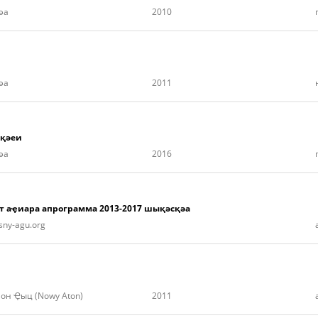
әа
2010
әа
2011
ьқәеи
әа
2016
ет аҿиара апрограмма 2013-2017 шықәсқәа
sny-agu.org
он Ҿыц (Nowy Aton)
2011