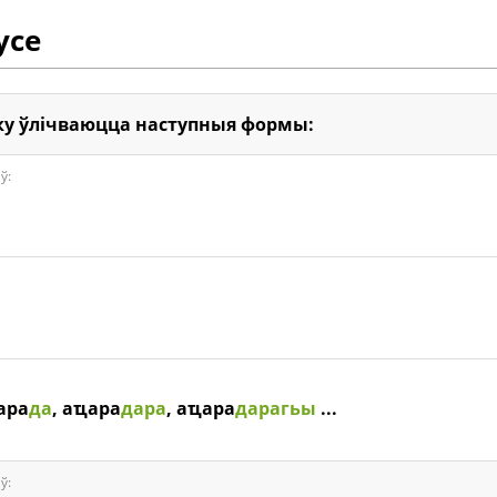
усе
у ўлічваюцца наступныя формы:
ў:
ара
да
, аҵара
дара
, аҵара
дарагьы
...
ў: