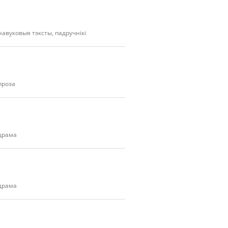
навуковыя тэксты, падручнікі
проза
драма
драма