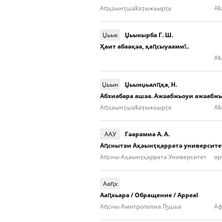
Аԥ­ҳәынҭ­шәҟәҭы­жьыр­ҭa
Aҟ
Џьык
Џьыкырба Г. Ш.
Ҳаит абаақәа, ҳаԥсыуаами!..
Aҟ
Џьын
Џьынџьалԥҳа, Н.
Абзиабара ашәа. Ажәабжьоуи ажәабж
Аԥ­ҳәынҭ­шәҟәҭы­жьыp­ҭа
Aҟ
ААУ
Гәарамиа А. А.
Аԥснытәи Аҳәынҭ­қар­ратә университ
Аԥсны Аҳәынҭ­қар­ратә Университет
ap
Ааԥх
Ааԥхьара / Обращение / Appeal
Аԥсны Амитрополиа Ҧшьа
Аф