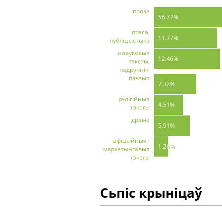
проза
56.77%
прэса,
11.77%
публіцыстыка
навуковыя
12.46%
тэксты,
падручнікі
паэзыя
7.32%
рэлігійныя
4.51%
тэксты
драма
5.91%
афіцыйныя і
1.26%
маркетынгавыя
тэксты
Сьпіс крыніцаў