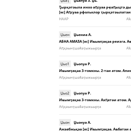
ЏьаҬ
Џьапуа З. Џь.
Ҭырқәтәыла инхо аԥсуаа рҿаԥыцтә д
[w:] Аԥсуаа рфольклор ҭырқәтәылатә
НААР
Aҟ
Џьен
Џьениа А.
АБНА АМАӠА [w:] Иҩымҭақәа реизга. А
Аԥ­ҳәынҭ­шәҟәҭы­жьыp­ҭа
Aҟ
Џьо1
Џьопуа Р.
Иҩымҭақәа 3-томкны. 2-тәи атом. Апи
Аԥ­ҳәынҭ­шәҟәҭы­жьыp­ҭа
Aҟ
Џьо2
Џьопуа Р.
Иҩымҭақәа 3-томкны. Ахԥатәи атом. 
Аԥ­ҳәынҭ­шәҟәҭы­жьыp­ҭа
Aҟ
Џьон
Џьонуа А.
Ажәабжьқәа [w:] Иҩымҭақәа. Аҩбатәи 