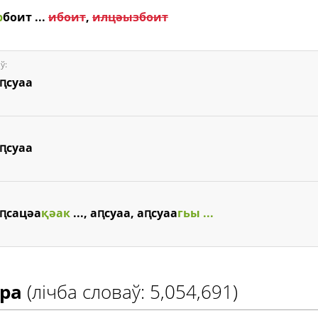
р
боит ...
ибоит
,
илцәызбоит
ў:
аԥсуаа
аԥсуаа
аԥсацәа
қәак
..., аԥсуаа, аԥсуаа
гьы ...
ура
(лічба словаў: 5,054,691)