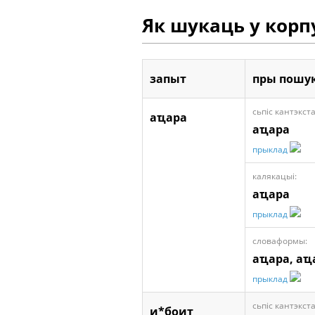
Як шукаць у корп
запыт
пры пошук
сьпіс кантэкста
аҵара
аҵара
прыклад
калякацыі:
аҵара
прыклад
словаформы:
аҵара, аҵ
прыклад
сьпіс кантэкста
и*боит