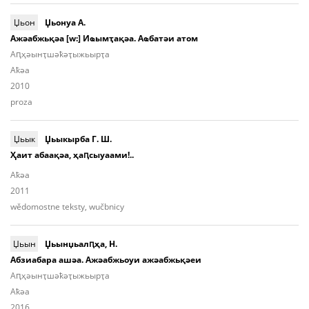
Џьон
Џьонуа А.
Ажәабжьқәа [w:] Иҩымҭақәа. Аҩбатәи атом
Аԥ­ҳәынҭ­шәҟәҭы­жьыр­ҭa
Aҟәа
2010
proza
Џьык
Џьыкырба Г. Ш.
Ҳаит абаақәа, ҳаԥсыуаами!..
Aҟәа
2011
wědomostne teksty, wučbnicy
Џьын
Џьынџьалԥҳа, Н.
Абзиабара ашәа. Ажәабжьоуи ажәабжьқәеи
Аԥ­ҳәынҭ­шәҟәҭы­жьыp­ҭа
Aҟәа
2016