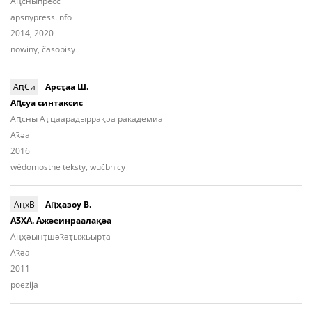
Аԥсныпресс
apsnypress.info
2014, 2020
nowiny, časopisy
АԥСи
Арсҭаа Ш.
Аԥсуа синтаксис
Аԥсны Аҭҵаарадыррақәа ракадемиа
Aҟәа
2016
wědomostne teksty, wučbnicy
АԥхВ
Аԥҳазоу В.
АӠХА. Ажәеинраалақәа
Aԥ­ҳәынҭ­шәҟәҭы­жьыр­ҭа
Aҟәа
2011
poezija