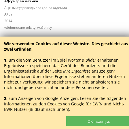
Аԥсуа грамматика
Аԥсны аҭҵаарадыррақәа ракадемиа
Aҟәа
2014
wědomostne teksty, wučbnicy
ГубП
Гублиа Гь.
Wir verwenden Cookies auf dieser Website. Dies geschieht aus
zwei Gründen:
Апиесақәа [w:] Ахәбатәи атом
Аԥ­ҳәынҭ­шәҟәҭы­жьыp­ҭа
1.
um die vom Benutzer im Spiel
Wörter & Bilder
erhaltenen
Aҟәа
Ergebnisse zu speichern das Gerät des Benutzers und die
2013
Ergebnisstatistik auf der Seite
Ihre Ergebnisse
anzuzeigen;
Informationen über diese Ergebnisse stehen anderen Nutzern
drama
nicht zur Verfügung, wir speichern sie nicht, analysieren sie
nicht und geben sie nicht an andere Personen weiter.
Губл
Гублиа Гь.
2.
zum Anzeigen von Google-Anzeigen. Lesen Sie die folgenden
Иҩымҭақәа реизга. Аԥшьбатәи атом. Ажәабжьқәа. Аповестқәа
Informationen zu den Cookies von Google für EWR- und Nicht-
Аԥ­ҳәынҭ­шәҟәҭы­жьыp­ҭа
EWR-Nutzer (Bildlauf nach unten).
Aҟәа
2012
Nutzer
dem Europäischen Wirtschaftsraum
AUS
OK, rozumju.
proza