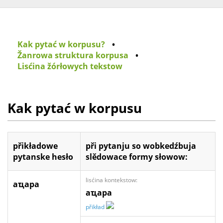
Kak pytać w korpusu?
•
Žanrowa struktura korpusa
•
Lisćina žórłowych tekstow
Kak pytać w korpusu
přikładowe
při pytanju so wobkedźbuja
pytanske hesło
slědowace formy słowow:
lisćina kontekstow:
аҵара
аҵара
přikład