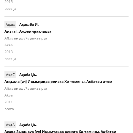
2015
poezija
Аҳаш
Аҳашба И.
Аизга I. Ажәеинраалақәа
Аԥ­ҳәынҭ­шәҟәҭы­жьыр­ҭa
Aҟәа
2013
poezija
АҳәC
Аҳәба Џь.
Асқьала [w:] Иҩымҭақәа реизга Хә-томкны. Ахԥатәи атом
Aԥ­ҳәынҭ­шәҟәҭы­жьыр­ҭа
Aҟәа
2011
proza
АҳәА
Аҳәба Џь.
Ахаҳә Зыршәуа [w:] Иҩымҭақәа реизга Хә-томкны. Аҩбатәи