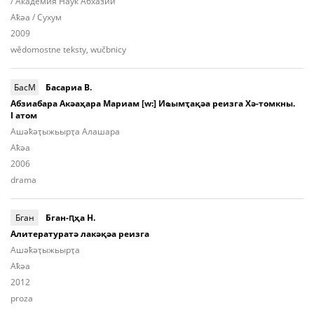
/ Академия Наук Абхазии
Aҟәа / Сухум
2009
wědomostne teksty, wučbnicy
БасМ
Басариа В.
Абзиабара Акәаҳара Мариам [w:] Иҩымҭақәа реизга Хә-томкны.
I атом
Ашә­ҟәҭы­жьыр­ҭа Алашара
Aҟәа
2006
drama
Бган
Бган-ԥҳа Н.
Алитературатә лакәқәа реизга
Ашә­ҟәҭы­жьыр­ҭа
Aҟәа
2012
proza