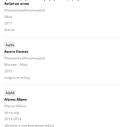
Ахԥатәи атом
Аԥ­ҳәынҭ­шәҟәҭы­жьыp­ҭа
Aҟәа
2011
drama
АҿУа
Аҿатә Уасиаҭ
Aԥ­ҳәынҭ­шәҟәҭы­жьыр­ҭа
Москва - Aҟәа
2015
religiozne teksty
АԥАб
Аԥсны Абанк
Аԥсны Абанк
nb-ra.org
2013-2014
oficielne a marketingowe teksty