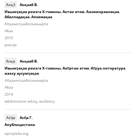
Анқ3
Анқәаб В.
Иҩымҭақәа реизга Х-томкны. Актәи атом. Ажәеинраалақәа.
Абалладақәа. Апоемақәа
Аԥ­ҳәынҭ­шәҟәҭы­жьыp­ҭа
Aҟәа
2010
poezija
Анқә
Анқәаб В.
Иҩымҭақәа реизга Х-томкны. Ахԥатәи атом. Аԥсуа литература
иазку аусумҭақәа
Аԥ­ҳәынҭ­шәҟәҭы­жьыp­ҭа
Aҟәа
2014
wědomostne teksty, wučbnicy
Асԥа
Асԥа Г.
Апублицистика
apsnyteka.org