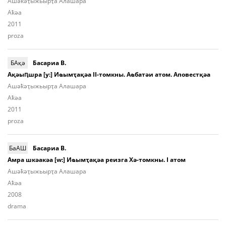
Ашә­ҟәҭы­жьыр­ҭа Алашара
Aҟәа
2011
proza
БАқә
Басариа В.
Ақәыԥшра [у:] Иҩымҭақәа II-томкны. Аҩбатәи атом. Аповестқәа
Ашә­ҟәҭы­жьыр­ҭа Алашара
Aҟәа
2011
proza
БаАШ
Басариа В.
Амра шкәакәа [w:] Иҩымҭақәа реизга Хә-томкны. I атом
Ашә­ҟәҭы­жьыр­ҭа Алашара
Aҟәа
2008
drama