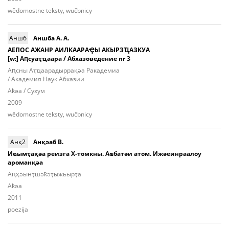
wědomostne teksty, wučbnicy
Аншб
Аншба А. А.
АЕПОС АЖАНР АИЛКААРАҾЫ АКЫРЗҴАЗКУА
[w:] Аԥсуаҭҵаара / Абхазоведение nr 3
Аԥcны Аҭ­ҵаа­ра­дыр­ра­қәа Ракадемиа
/ Академия Наук Абхазии
Aҟәа / Сухум
2009
wědomostne teksty, wučbnicy
Анқ2
Анқәаб В.
Иҩымҭақәа реизга Х-томкны. Аҩбатәи атом. Ижәеинраалоу
ароманқәа
Аԥ­ҳәынҭ­шәҟәҭы­жьыp­ҭа
Aҟәа
2011
poezija