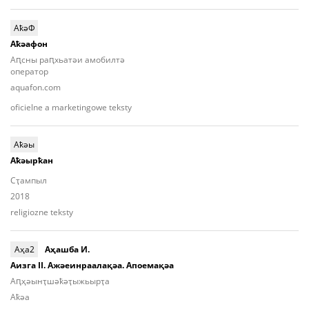
АҟәФ
Aҟәафон
Аԥсны раԥхьатәи амобилтә
оператор
aquafon.com
oficielne a marketingowe teksty
Аҟәы
Аҟәырҟан
Сҭампыл
2018
religiozne teksty
Аҳа2
Аҳашба И.
Аизга II. Ажәеинраалақәа. Апоемақәа
Аԥ­ҳәынҭ­шәҟәҭы­жьыр­ҭa
Aҟәа