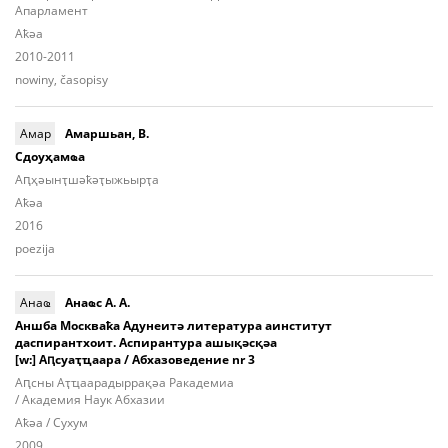
Апарламент
Aҟәа
2010-2011
nowiny, časopisy
Амар
Амаршьан, В.
Сдоуҳамҩа
Аԥ­ҳәынҭ­шәҟәҭы­жьыp­ҭа
Aҟәа
2016
poezija
Анаҩ
Анаҩс А. А.
Аншба Москваҟа Адунеитә литература аинститут
даспирантхоит. Аспирантура ашықәсқәа
[w:] Аԥсуаҭҵаара / Абхазоведение nr 3
Аԥcны Аҭ­ҵаа­ра­дыр­ра­қәа Ракадемиа
/ Академия Наук Абхазии
Aҟәа / Сухум
2009