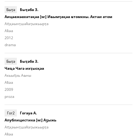
Быҭә
Быҭәба З.
Аицәажәахәтәқәа [w:] Иҩымҭақәа ҩтомкны. Актәи атом
Аԥ­ҳәынҭ­шәҟәҭы­жьыp­ҭа
Aҟәа
2012
drama
Быҭә
Быҭәба З.
Чаҵә Чагә ихҭысқәа
Акьыԥхь Аҩны
Aҟәа
2009
proza
Гог2
Гогәуа А.
Апублицистика [w:] Аӡыжь
Аԥ­ҳәынҭ­шәҟәҭы­жьыp­ҭа
Aҟәа