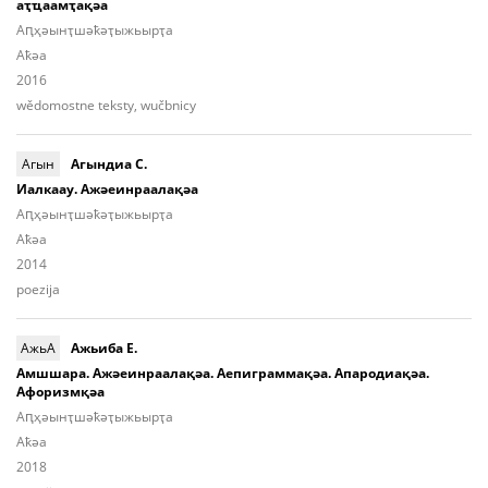
аҭҵаамҭақәа
Аԥҳәынҭшәҟәҭыжьырҭа
Aҟәа
2016
wědomostne teksty, wučbnicy
Агын
Агындиа С.
Иалкаау. Ажәеинраалақәа
Аԥҳәынҭшәҟәҭыжьырҭа
Aҟәа
2014
poezija
АжьА
Ажьиба Е.
Амшшара. Ажәеинраалақәа. Аепиграммақәа. Апародиақәа.
Афоризмқәа
Аԥ­ҳәынҭ­шәҟәҭы­жьыp­ҭа
Aҟәа
2018