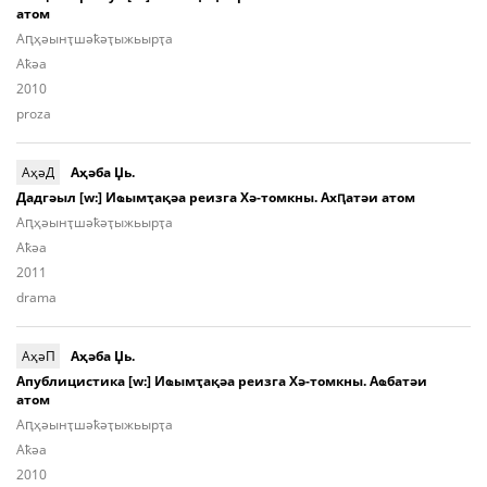
атом
Аԥ­ҳәынҭ­шәҟәҭы­жьыp­ҭа
Aҟәа
2010
proza
АҳәД
Аҳәба Џь.
Дадгәыл [w:] Иҩымҭақәа реизга Хә-томкны. Ахԥатәи атом
Аԥ­ҳәынҭ­шәҟәҭы­жьыр­ҭa
Aҟәа
2011
drama
АҳәП
Аҳәба Џь.
Апублицистика [w:] Иҩымҭақәа реизга Хә-томкны. Аҩбатәи
атом
Аԥ­ҳәынҭ­шәҟәҭы­жьыр­ҭа
Aҟәа
2010