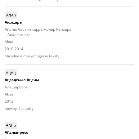
АԥАп
Ақәҵара
Аԥсны Аҳәынҭқарра Жәлар Реизара
– Апарламент
Aҟәа
2010-2014
oficielne a marketingowe teksty
АԥАԥ
Аԥсадгьыл Аԥсны
Алашарбага
Aҟәа
2013
nowiny, časopisy
АԥПр
Аԥсныпресс