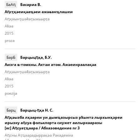
БаАԥ
Басариа В.
Аԥсҭҳәеиқәаҵәеи ажәҩанҵлашеи
Аԥ­ҳәынҭ­шәҟәҭы­жьыp­ҭа
Aҟәа
2015
proza
БарБ
Барцыцԥҳа, Б.У.
Аизга ҩ-томкны. Актәи атом. Ажәеинраалақәа
Аԥ­ҳәынҭ­шәҟәҭы­жьыp­ҭа
Aҟәа
2015
poezija
Барц
Барцыц-ԥҳа Н. С.
Аԥҳәызба лҳәареи уи дымҵазырсыз рҟынтә лырхынҳәреи
ирызку аԥсуа фольклортә сиужет аилыркааразы
[w:] Аԥсуаҭҵаара / Абхазоведение nr 3
Аԥcны Аҭ­ҵаа­ра­дыр­ра­қәа Ракадемиа