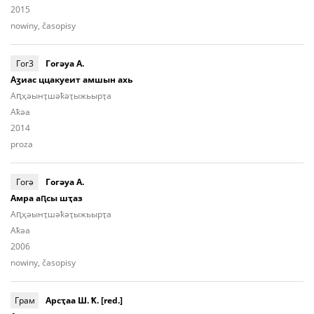
2015
nowiny, časopisy
Гог3
Гогәуа А.
Аӡиас ццакуеит амшын ахь
Аԥ­ҳәынҭ­шәҟәҭы­жьыp­ҭа
Aҟәа
2014
proza
Гогә
Гогәуа А.
Амра аԥсы шҭаз
Аԥ­ҳәынҭ­шәҟәҭы­жьыр­ҭa
Aҟәа
2006
nowiny, časopisy
Грам
Арсҭаа Ш. Ҟ. [red.]