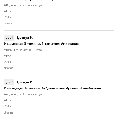
Аԥ­ҳәынҭ­шәҟәҭы­жьыp­ҭа
Aҟәа
2012
proza
Џьо1
Џьопуа Р.
Иҩымҭақәа 3-томкны. 2-тәи атом. Апиесақәа
Аԥ­ҳәынҭ­шәҟәҭы­жьыp­ҭа
Aҟәа
2011
drama
Џьо2
Џьопуа Р.
Иҩымҭақәа 3-томкны. Ахԥатәи атом. Ароман. Ажәабжьқәа
Аԥ­ҳәынҭ­шәҟәҭы­жьыp­ҭа
Aҟәа
2012
drama