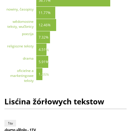
56.77%
nowiny, časopisy
11.77%
wědomostne
12.46%
teksty, wučbnicy
poezija
7.32%
religiozne teksty
4.51%
drama
5.91%
oficielne a
1.26%
marketingowe
teksty
Lisćina žórłowych tekstow
1tv
ახალი ამბები - 1TV