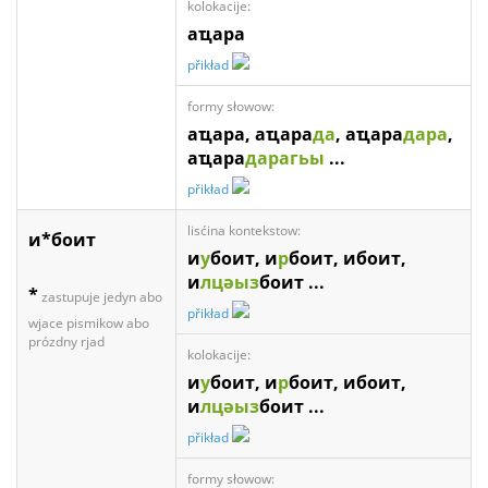
kolokacije:
аҵара
přikład
formy słowow:
аҵара, аҵара
да
, аҵара
дара
,
аҵара
дарагьы
...
přikład
lisćina kontekstow:
и*боит
и
у
боит, и
р
боит, ибоит,
и
лцәыз
боит ...
*
zastupuje jedyn abo
přikład
wjace pismikow abo
prózdny rjad
kolokacije:
и
у
боит, и
р
боит, ибоит,
и
лцәыз
боит ...
přikład
formy słowow: