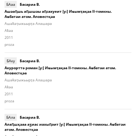
БАаа
Басариа В.
Ашәаԥшь аԥшшәы аԥсахуеит [у:] Иҩымҭақәа II-томкны.
Аҩбатәи атом. Аповестқәа
Ашә­ҟәҭы­жьыр­ҭа Алашара
Aҟәа
2011
proza
БАку
Басариа В.
Акурорттә роман [у:] Иҩымҭақәа II-томкны. Аҩбатәи атом.
Аповестқәа
Ашә­ҟәҭы­жьыр­ҭа Алашара
Aҟәа
2011
proza
БАла
Басариа В.
Алаԥшҳәаа аӡиас иахыԥоит [у:] Иҩымҭақәа II-томкны. Аҩбатәи
атом. Аповестқәа