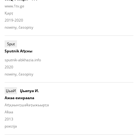
www.1tv.ge
Қарҭ
2019-2020
nowiny, časopisy
Sput
Sputnik Аԥсны
sputnik-abkhazia.info
2020
nowiny, časopisy
ЏьаИ
Џьапуа И.
Ажәа еинраала
Аԥ­ҳәынҭ­шәҟәҭы­жьыp­ҭа
Aҟәа
2013
poezija