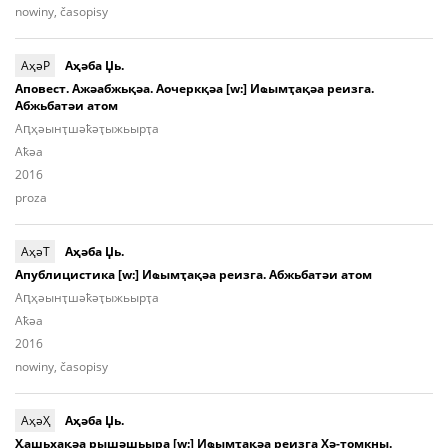
nowiny, časopisy
АҳәР
Аҳәба Џь.
Аповест. Ажәабжьқәа. Аочеркқәа [w:] Иҩымҭақәа реизга.
Абжьбатәи атом
Аԥ­ҳәынҭ­шәҟәҭы­жьыp­ҭа
Aҟәа
2016
proza
АҳәТ
Аҳәба Џь.
Апублицистика [w:] Иҩымҭақәа реизга. Абжьбатәи атом
Аԥ­ҳәынҭ­шәҟәҭы­жьыp­ҭа
Aҟәа
2016
nowiny, časopisy
АҳәҲ
Аҳәба Џь.
Ҳашьхақәа рышәшьыра [w:] Иҩымҭақәа реизга Хә-томкны.