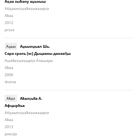
Аҳәа зыҟәну аџьныш
Aԥ­ҳәынҭ­шәҟәҭы­жьыр­ҭа
Aҟәа
2012
proza
Аџьы
Аџьынџьал Шь.
Сара сроль [w:] Дыцәаны данааԥш
Ашә­ҟәҭы­жьыр­ҭа Алашара
Aҟәа
2006
drama
Аҟал
Аҟалӷьба А.
Афцырҟьа
Аԥ­ҳәынҭ­шәҟәҭы­жьыp­ҭа
Aҟәа
2013
poezija