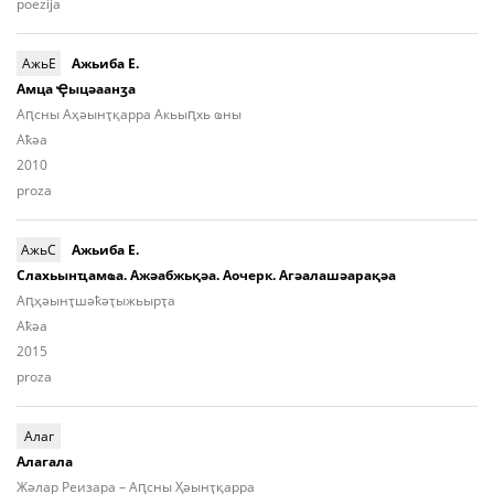
poezija
АжьЕ
Ажьиба Е.
Амца Ҿыцәаанӡа
Аԥсны Аҳәынҭқарра Акьыԥхь ҩны
Aҟәа
2010
proza
АжьС
Ажьиба Е.
Слахьынҵамҩа. Ажәабжьқәа. Аочерк. Агәалашәарақәа
Aԥ­ҳәынҭ­шәҟәҭы­жьыр­ҭа
Aҟәа
2015
proza
Алаг
Алагала
Жәлар Реизара – Аԥсны Ҳәынҭқарра