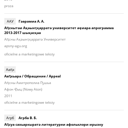
proza
ААУ
Гәарамиа А. А.
Аԥснытәи Аҳәынҭ­қар­ратә университет аҿиара апрограмма
2013-2017 шықәсқәа
Аԥсны Аҳәынҭ­қар­ратә Университет
apsny-agu.org
oficielne a marketingowe teksty
Ааԥх
Ааԥхьара / Обращение / Appeal
Аԥсны Амитрополиа Ҧшьа
Афон Ҿыц (Nowy Aton)
2011
oficielne a marketingowe teksty
Агрб
Агрба В. Б.
Аԥсуа сахьаркыратә литературеи афольклори ирызку