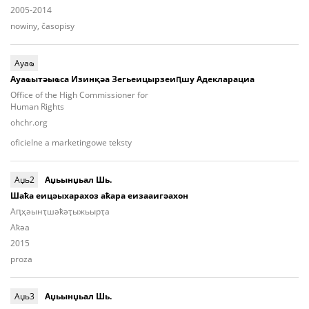
2005-2014
nowiny, časopisy
Ауаҩ
Ауаҩытәыҩса Изинқәа Зегьеицырзеиԥшу Адекларациа
Office of the High Commissioner for
Human Rights
ohchr.org
oficielne a marketingowe teksty
Аџь2
Аџьынџьал Шь.
Шаҟа еицәыхарахоз аҟара еизааигәахон
Aԥ­ҳәынҭ­шәҟәҭы­жьыр­ҭа
Aҟәа
2015
proza
Аџь3
Аџьынџьал Шь.