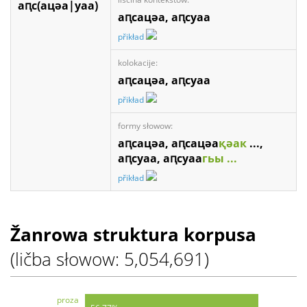
аԥс(ацәа|уаа)
аԥсацәа, аԥсуаа
přikład
kolokacije:
аԥсацәа, аԥсуаа
přikład
formy słowow:
аԥсацәа, аԥсацәа
қәак
...,
аԥсуаа, аԥсуаа
гьы ...
přikład
Žanrowa struktura korpusa
(ličba słowow: 5,054,691)
proza