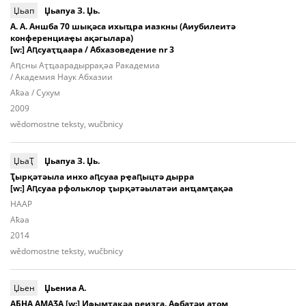
Џьап
Џьапуа З. Џь.
А. А. Аншба 70 шықәса ихыҵра иазкны (Аиубилеитә
конференциаҿы ақәгылара)
[w:] Аԥсуаҭҵаара / Абхазоведение nr 3
Аԥcны Аҭ­ҵаа­ра­дыр­ра­қәа Ракадемиа
/ Академия Наук Абхазии
Aҟәа / Сухум
2009
wědomostne teksty, wučbnicy
ЏьаҬ
Џьапуа З. Џь.
Ҭырқәтәыла инхо аԥсуаа рҿаԥыцтә дырра
[w:] Аԥсуаа рфольклор ҭырқәтәылатәи анҵамҭақәа
НААР
Aҟәа
2014
wědomostne teksty, wučbnicy
Џьен
Џьениа А.
АБНА АМАӠА [w:] Иҩымҭақәа реизга. Аҩбатәи атом