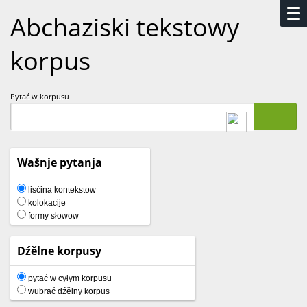
Abchaziski tekstowy
korpus
Pytać w korpusu
Wašnje pytanja
lisćina kontekstow
kolokacije
formy słowow
Dźělne korpusy
pytać w cyłym korpusu
wubrać dźělny korpus