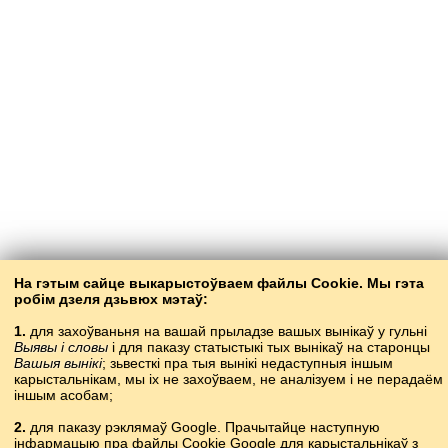
На гэтым сайце выкарыстоўваем файлы Cookie. Мы гэта
робім дзеля дзьвюх мэтаў:
1.
для захоўваньня на вашай прыладзе вашых вынікаў у гульні
Выявы і словы
і для паказу статыстыкі тых вынікаў на старонцы
Вашыя вынікі
; зьвесткі пра тыя вынікі недаступныя іншым
карысталь­нікам, мы іх не захоўваем, не аналізуем і не перадаём
іншым асобам;
2.
для паказу рэклямаў Google. Прачытайце наступную
інфармацыю пра файлы Cookie Google для карыстальнікаў з