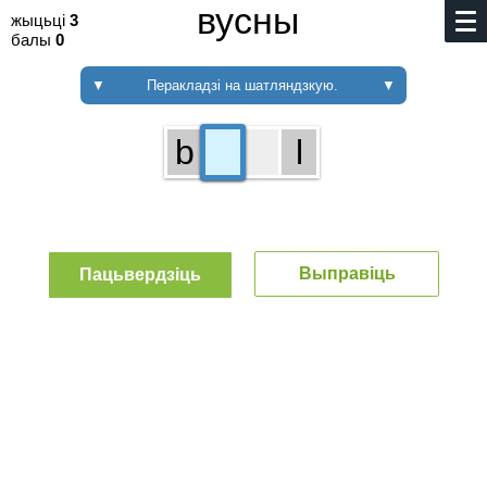
вусны
жыцьці
3
балы
0
▼
Перакладзі на шатляндзкую.
▼