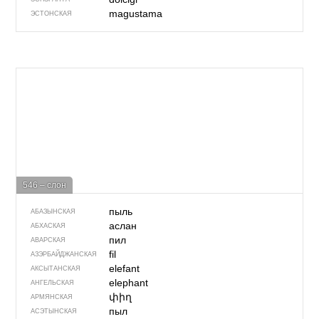
magustama
ЭСТОНСКАЯ
546 – слон
пыль
АБАЗЫНСКАЯ
аслан
АБХАСКАЯ
пил
АВАРСКАЯ
fil
АЗЭРБАЙДЖАН­СКАЯ
elefant
АКСЫТАНСКАЯ
elephant
АНГЕЛЬСКАЯ
փիղ
АРМЯНСКАЯ
пыл
АСЭТЫНСКАЯ