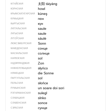
太阳
tàiyáng
КІТАЙСКАЯ
howl
КОРНСКАЯ
küneş
КРЫМСКАТАТАРСКАЯ
гюн
КУМЫЦКАЯ
күн
КЫРГЫСКАЯ
saule
ЛАТГАЛЬСКАЯ
saule
ЛАТЫСКАЯ
sáulė
ЛІТОЎСКАЯ
Sonn
ЛЮКСЭМБУРСКАЯ
сонце
МАКЕДОНСКАЯ
солнце
МАСКАЛЬСКАЯ
sol
НАРВЭСКАЯ
Zon
НІДЭРЛЯНДЗКАЯ
słyńco
НІЖНЕЛУЖЫЦКАЯ
die Sonne
НЯМЕЦКАЯ
sol
ПАРТУГАЛЬСКАЯ
słońce
ПОЛЬСКАЯ
un soare
doi sori
РУМЫНСКАЯ
sulegl
РЭТАРАМАНСКАЯ
slnko
СЛАВАЦКАЯ
sonce
СЛАВЕНСКАЯ
сунце
СЭРБСКАЯ