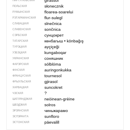
girassol
ПАРТУГАЛЬСКАЯ
słonecznik
ПОЛЬСКАЯ
floarea-soarelui
РУМЫНСКАЯ
flur-sulegl
РЭТАРАМАНСКАЯ
slnečnica
СЛАВАЦКАЯ
sončnica
СЛАВЕНСКАЯ
сунцокрет
СЭРБСКАЯ
көнбагыш
•
könbağış
ТАТАРСКАЯ
ayçiçeği
ТУРЭЦКАЯ
kungaboqar
УЗБЭЦКАЯ
соняшник
УКРАІНСКАЯ
sólblóma
ФАРЭРСКАЯ
auringonkukka
ФІНСКАЯ
tournesol
ФРАНЦУСКАЯ
gjirasol
ФРЫУЛЬСКАЯ
suncokret
ХАРВАЦКАЯ
?
ЧЭСКАЯ
neòinean-grèine
ШАТЛЯНДЗКАЯ
solros
ШВЭДЗКАЯ
чиньжарамо
ЭРЗЯНСКАЯ
sunfloro
ЭСПЭРАНТА
päevalill
ЭСТОНСКАЯ