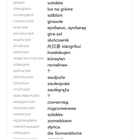
solsikke
ДАЦКАЯ
lus na gréine
ІРЛЯНДЗКАЯ
sólblóm
ІСЬЛЯНДЗКАЯ
girasole
ІТАЛЬЯНСКАЯ
күнбағыс, күнбағар
КАЗАСКАЯ
gira-sol
КАТАЛЁНСКАЯ
słuńcownik
КАШУБСКАЯ
向日葵
xiàngrìkuí
КІТАЙСКАЯ
howlvleujen
КОРНСКАЯ
künaylan
КРЫМСКАТАТАРСКАЯ
гюлайлан
КУМЫЦКАЯ
?
КЫРГЫСКАЯ
saulpuče
ЛАТГАЛЬСКАЯ
saulespuķe
ЛАТЫСКАЯ
saulė́grąža
ЛІТОЎСКАЯ
?
ЛЮКСЭМБУРСКАЯ
сончоглед
МАКЕДОНСКАЯ
подсолнечник
МАСКАЛЬСКАЯ
solsikke
НАРВЭСКАЯ
zonnebloem
НІДЭРЛЯНДЗКАЯ
słyńca
НІЖНЕЛУЖЫЦКАЯ
die Sonnenblume
НЯМЕЦКАЯ