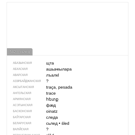
542 – сьлед
щта
АБАЗЫНСКАЯ
ашьаҽылара
АБХАСКАЯ
лъалкI
АВАРСКАЯ
?
АЗЭРБАЙДЖАН­СКАЯ
traça, pesada
АКСЫТАНСКАЯ
trace
АНГЕЛЬСКАЯ
հետք
АРМЯНСКАЯ
фӕд
АСЭТЫНСКАЯ
oinatz
БАСКОНСКАЯ
следа
БАЎГАРСКАЯ
сьлед
•
śled
БЕЛАРУСКАЯ
?
ВАЛІЙСКАЯ