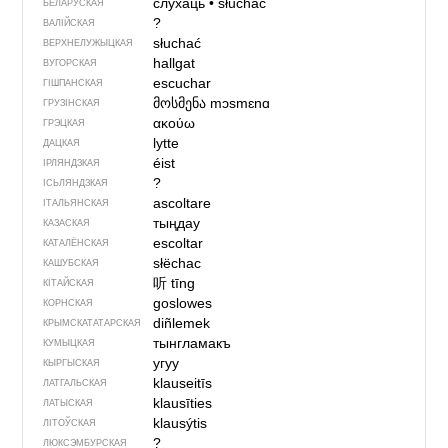
слухаць
•
słuchać
БЕЛАРУСКАЯ
?
ВАЛІЙСКАЯ
słuchać
ВЕРХНЕЛУЖЫЦКАЯ
hallgat
ВУГОРСКАЯ
escuchar
ГІШПАНСКАЯ
მოსმენა
mɔsmɛnɑ
ГРУЗІНСКАЯ
ακούω
ГРЭЦКАЯ
lytte
ДАЦКАЯ
éist
ІРЛЯНДЗКАЯ
?
ІСЬЛЯНДЗКАЯ
ascoltare
ІТАЛЬЯНСКАЯ
тыңдау
КАЗАСКАЯ
escoltar
КАТАЛЁНСКАЯ
słëchac
КАШУБСКАЯ
听
tīng
КІТАЙСКАЯ
goslowes
КОРНСКАЯ
diñlemek
КРЫМСКАТАТАРСКАЯ
тынгламакъ
КУМЫЦКАЯ
угуу
КЫРГЫСКАЯ
klauseitīs
ЛАТГАЛЬСКАЯ
klausīties
ЛАТЫСКАЯ
klausýtis
ЛІТОЎСКАЯ
?
ЛЮКСЭМБУРСКАЯ