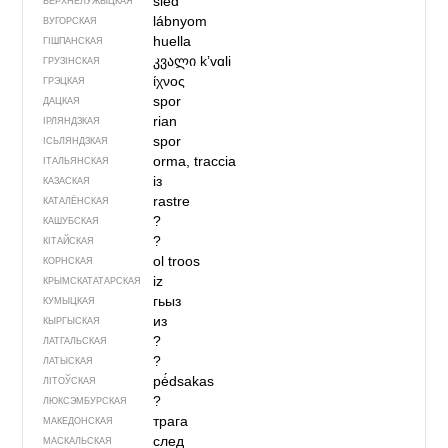
slěd
ВЕРХНЕЛУЖЫЦКАЯ
lábnyom
ВУГОРСКАЯ
huella
ГІШПАНСКАЯ
კვალი
kʼvɑli
ГРУЗІНСКАЯ
ίχνος
ГРЭЦКАЯ
spor
ДАЦКАЯ
rian
ІРЛЯНДЗКАЯ
spor
ІСЬЛЯНДЗКАЯ
orma, traccia
ІТАЛЬЯНСКАЯ
із
КАЗАСКАЯ
rastre
КАТАЛЁНСКАЯ
?
КАШУБСКАЯ
?
КІТАЙСКАЯ
ol troos
КОРНСКАЯ
iz
КРЫМСКАТАТАРСКАЯ
гьыз
КУМЫЦКАЯ
из
КЫРГЫСКАЯ
?
ЛАТГАЛЬСКАЯ
?
ЛАТЫСКАЯ
pė́dsakas
ЛІТОЎСКАЯ
?
ЛЮКСЭМБУРСКАЯ
трага
МАКЕДОНСКАЯ
след
МАСКАЛЬСКАЯ