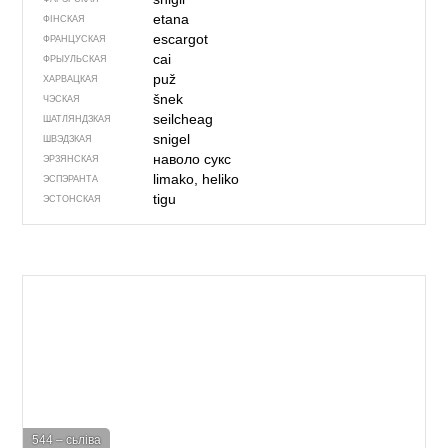
etana
ФІНСКАЯ
escargot
ФРАНЦУСКАЯ
cai
ФРЫУЛЬСКАЯ
puž
ХАРВАЦКАЯ
šnek
ЧЭСКАЯ
seilcheag
ШАТЛЯНДЗКАЯ
snigel
ШВЭДЗКАЯ
наволо сукс
ЭРЗЯНСКАЯ
limako, heliko
ЭСПЭРАНТА
tigu
ЭСТОНСКАЯ
544 – сьліва