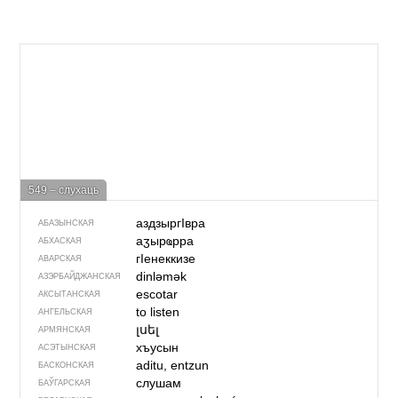
549 – слухаць
аздзыр­гIвра
АБАЗЫНСКАЯ
аӡырҩрра
АБХАСКАЯ
гIенеккизе
АВАРСКАЯ
dinləmək
АЗЭРБАЙДЖАН­СКАЯ
escotar
АКСЫТАНСКАЯ
to listen
АНГЕЛЬСКАЯ
լսել
АРМЯНСКАЯ
хъусын
АСЭТЫНСКАЯ
aditu, entzun
БАСКОНСКАЯ
слушам
БАЎГАРСКАЯ