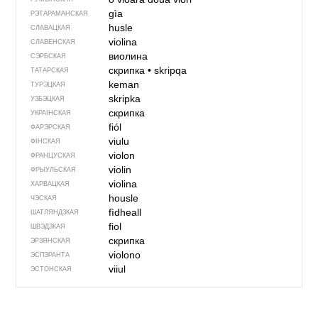
gìa
РЭТАРАМАНСКАЯ
husle
СЛАВАЦКАЯ
violina
СЛАВЕНСКАЯ
виолина
СЭРБСКАЯ
скрипка
•
skripqa
ТАТАРСКАЯ
keman
ТУРЭЦКАЯ
skripka
УЗБЭЦКАЯ
скрипка
УКРАІНСКАЯ
fiól
ФАРЭРСКАЯ
viulu
ФІНСКАЯ
violon
ФРАНЦУСКАЯ
violin
ФРЫУЛЬСКАЯ
violina
ХАРВАЦКАЯ
housle
ЧЭСКАЯ
fìdheall
ШАТЛЯНДЗКАЯ
fiol
ШВЭДЗКАЯ
скрипка
ЭРЗЯНСКАЯ
violono
ЭСПЭРАНТА
viiul
ЭСТОНСКАЯ