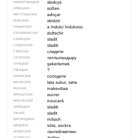
słodcyś
НІЖНЕЛУЖЫЦКАЯ
süßen
НЯМЕЦКАЯ
adoçar
ПАРТУГАЛЬСКАЯ
słodzić
ПОЛЬСКАЯ
a îndulci
îndulcesc
РУМЫНСКАЯ
dultschir
РЭТАРАМАНСКАЯ
sladiť
СЛАВАЦКАЯ
sladiti
СЛАВЕНСКАЯ
сладити
СЭРБСКАЯ
татлыландыру
ТАТАРСКАЯ
şekerlemek
ТУРЭЦКАЯ
?
УЗБЭЦКАЯ
солодити
УКРАІНСКАЯ
lata sukur, søta
ФАРЭРСКАЯ
makeuttaa
ФІНСКАЯ
sucrer
ФРАНЦУСКАЯ
inzucarâ
ФРЫУЛЬСКАЯ
sladiti
ХАРВАЦКАЯ
sladit
ЧЭСКАЯ
mìlsich
ШАТЛЯНДЗКАЯ
söta, sockra
ШВЭДЗКАЯ
тантейгавтомс
ЭРЗЯНСКАЯ
dolĉigi
ЭСПЭРАНТА