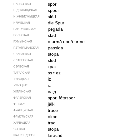
spor
НАРВЭСКАЯ
spoor
НІДЭРЛЯНДЗКАЯ
slěd
НІЖНЕЛУЖЫЦКАЯ
die Spur
НЯМЕЦКАЯ
pegada
ПАРТУГАЛЬСКАЯ
ślad
ПОЛЬСКАЯ
o urmă
două urme
РУМЫНСКАЯ
passida
РЭТАРАМАНСКАЯ
stopa
СЛАВАЦКАЯ
sled
СЛАВЕНСКАЯ
траг
СЭРБСКАЯ
эз
•
ez
ТАТАРСКАЯ
iz
ТУРЭЦКАЯ
iz
УЗБЭЦКАЯ
слід
УКРАІНСКАЯ
spor, fótaspor
ФАРЭРСКАЯ
jälki
ФІНСКАЯ
trace
ФРАНЦУСКАЯ
olme
ФРЫУЛЬСКАЯ
trag
ХАРВАЦКАЯ
stopa
ЧЭСКАЯ
làrachd
ШАТЛЯНДЗКАЯ