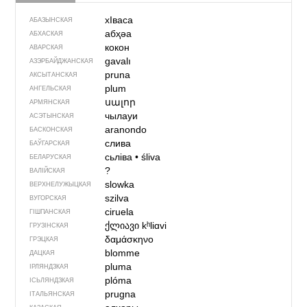
хIваса
АБАЗЫНСКАЯ
абҳәа
АБХАСКАЯ
кокон
АВАРСКАЯ
gavalı
АЗЭРБАЙДЖАН­СКАЯ
pruna
АКСЫТАНСКАЯ
plum
АНГЕЛЬСКАЯ
սալոր
АРМЯНСКАЯ
чылауи
АСЭТЫНСКАЯ
aranondo
БАСКОНСКАЯ
слива
БАЎГАРСКАЯ
сьліва
•
śliva
БЕЛАРУСКАЯ
?
ВАЛІЙСКАЯ
slowka
ВЕРХНЕЛУЖЫЦКАЯ
szilva
ВУГОРСКАЯ
ciruela
ГІШПАНСКАЯ
ქლიავი
kʰliɑvi
ГРУЗІНСКАЯ
δαμάσκηνο
ГРЭЦКАЯ
blomme
ДАЦКАЯ
pluma
ІРЛЯНДЗКАЯ
plóma
ІСЬЛЯНДЗКАЯ
prugna
ІТАЛЬЯНСКАЯ