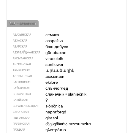
548 – сланечнік
семчка
АБАЗЫНСКАЯ
азараҟьа
АБХАСКАЯ
бакъдебусс
АВАРСКАЯ
günəbaxan
АЗЭРБАЙДЖАН­СКАЯ
virasolelh
АКСЫТАНСКАЯ
sunflower
АНГЕЛЬСКАЯ
արևածաղիկ
АРМЯНСКАЯ
ӕхсынӕн
АСЭТЫНСКАЯ
ekilore
БАСКОНСКАЯ
слънчоглед
БАЎГАРСКАЯ
сланечнік
•
słaniečnik
БЕЛАРУСКАЯ
?
ВАЛІЙСКАЯ
słónčnica
ВЕРХНЕЛУЖЫЦКАЯ
napraforgó
ВУГОРСКАЯ
girasol
ГІШПАНСКАЯ
მზესუმზირა
mzɛsumzirɑ
ГРУЗІНСКАЯ
ηλιοτρόπιο
ГРЭЦКАЯ