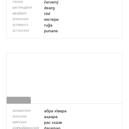
červený
ЧЭСКАЯ
dearg
ШАТЛЯНДЗКАЯ
röd
ШВЭДЗКАЯ
якстере
ЭРЗЯНСКАЯ
ruĝa
ЭСПЭРАНТА
punane
ЭСТОНСКАЯ
94 – часаць
абра хIвара
АБАЗЫНСКАЯ
аҳәара
АБХАСКАЯ
рас ххазе
АВАРСКАЯ
daramaq
АЗЭРБАЙДЖАН­СКАЯ