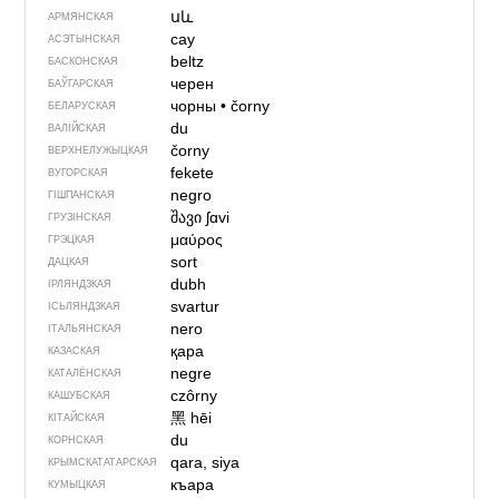
սև
АРМЯНСКАЯ
сау
АСЭТЫНСКАЯ
beltz
БАСКОНСКАЯ
черен
БАЎГАРСКАЯ
чорны
•
čorny
БЕЛАРУСКАЯ
du
ВАЛІЙСКАЯ
čorny
ВЕРХНЕЛУЖЫЦКАЯ
fekete
ВУГОРСКАЯ
negro
ГІШПАНСКАЯ
შავი
ʃɑvi
ГРУЗІНСКАЯ
μαύρος
ГРЭЦКАЯ
sort
ДАЦКАЯ
dubh
ІРЛЯНДЗКАЯ
svartur
ІСЬЛЯНДЗКАЯ
nero
ІТАЛЬЯНСКАЯ
қара
КАЗАСКАЯ
negre
КАТАЛЁНСКАЯ
czôrny
КАШУБСКАЯ
黑
hēi
КІТАЙСКАЯ
du
КОРНСКАЯ
qara, siya
КРЫМСКАТАТАРСКАЯ
къара
КУМЫЦКАЯ