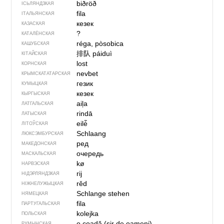
biðröð
ІСЬЛЯНДЗКАЯ
fila
ІТАЛЬЯНСКАЯ
кезек
КАЗАСКАЯ
?
КАТАЛЁНСКАЯ
réga, pòsobica
КАШУБСКАЯ
排队
páiduì
КІТАЙСКАЯ
lost
КОРНСКАЯ
nevbet
КРЫМСКАТАТАРСКАЯ
гезик
КУМЫЦКАЯ
кезек
КЫРГЫСКАЯ
aiļa
ЛАТГАЛЬСКАЯ
rindā
ЛАТЫСКАЯ
eilė̃
ЛІТОЎСКАЯ
Schlaang
ЛЮКСЭМБУРСКАЯ
ред
МАКЕДОНСКАЯ
очередь
МАСКАЛЬСКАЯ
kø
НАРВЭСКАЯ
rij
НІДЭРЛЯНДЗКАЯ
rěd
НІЖНЕЛУЖЫЦКАЯ
Schlange stehen
НЯМЕЦКАЯ
fila
ПАРТУГАЛЬСКАЯ
kolejka
ПОЛЬСКАЯ
o coadă (șir de oameni)
РУМЫНСКАЯ