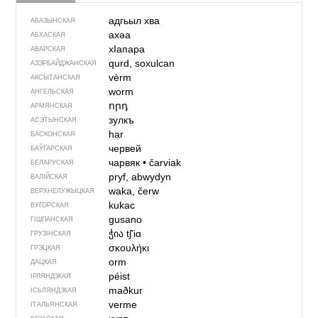
адгьыл хва
АБАЗЫНСКАЯ
ахәа
АБХАСКАЯ
хIапара
АВАРСКАЯ
qurd, soxulcan
АЗЭРБАЙДЖАН­СКАЯ
vèrm
АКСЫТАНСКАЯ
worm
АНГЕЛЬСКАЯ
որդ
АРМЯНСКАЯ
зулкъ
АСЭТЫНСКАЯ
har
БАСКОНСКАЯ
червей
БАЎГАРСКАЯ
чарвяк
•
čarviak
БЕЛАРУСКАЯ
pryf, abwydyn
ВАЛІЙСКАЯ
waka, čerw
ВЕРХНЕЛУЖЫЦКАЯ
kukac
ВУГОРСКАЯ
gusano
ГІШПАНСКАЯ
ჭია
tʃʼiɑ
ГРУЗІНСКАЯ
σκουλήκι
ГРЭЦКАЯ
orm
ДАЦКАЯ
péist
ІРЛЯНДЗКАЯ
maðkur
ІСЬЛЯНДЗКАЯ
verme
ІТАЛЬЯНСКАЯ