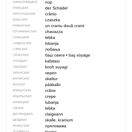
nop
НІЖНЕЛУЖЫЦКАЯ
der Schädel
НЯМЕЦКАЯ
crânio
ПАРТУГАЛЬСКАЯ
czaszka
ПОЛЬСКАЯ
un craniu
două cranii
РУМЫНСКАЯ
chavazza
РЭТАРАМАНСКАЯ
lebka
СЛАВАЦКАЯ
lobanja
СЛАВЕНСКАЯ
лобања
СЭРБСКАЯ
баш сөяге
•
baş söyäge
ТАТАРСКАЯ
kafatası
ТУРЭЦКАЯ
bosh suyagi
УЗБЭЦКАЯ
череп
УКРАІНСКАЯ
skøltur
ФАРЭРСКАЯ
pääkallo
ФІНСКАЯ
crâne
ФРАНЦУСКАЯ
crepe
ФРЫУЛЬСКАЯ
lubanja
ХАРВАЦКАЯ
lebka
ЧЭСКАЯ
claigeann
ШАТЛЯНДЗКАЯ
skalle, kranium
ШВЭДЗКАЯ
пряловажа
ЭРЗЯНСКАЯ
kranio
ЭСПЭРАНТА