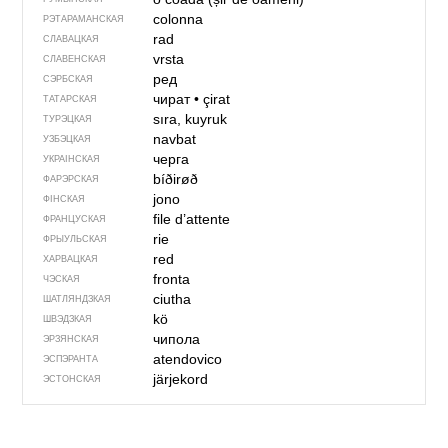
colonna
РЭТАРАМАНСКАЯ
rad
СЛАВАЦКАЯ
vrsta
СЛАВЕНСКАЯ
ред
СЭРБСКАЯ
чират
•
çirat
ТАТАРСКАЯ
sıra, kuyruk
ТУРЭЦКАЯ
navbat
УЗБЭЦКАЯ
черга
УКРАІНСКАЯ
bíðirøð
ФАРЭРСКАЯ
jono
ФІНСКАЯ
file d’attente
ФРАНЦУСКАЯ
rie
ФРЫУЛЬСКАЯ
red
ХАРВАЦКАЯ
fronta
ЧЭСКАЯ
ciutha
ШАТЛЯНДЗКАЯ
kö
ШВЭДЗКАЯ
чипола
ЭРЗЯНСКАЯ
atendovico
ЭСПЭРАНТА
järjekord
ЭСТОНСКАЯ