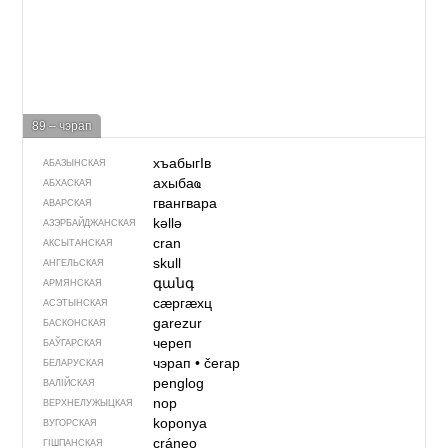
89 – чэрап
хъабыгIв
АБАЗЫНСКАЯ
ахыбаҩ
АБХАСКАЯ
гвангвара
АВАРСКАЯ
kəllə
АЗЭРБАЙДЖАН­СКАЯ
cran
АКСЫТАНСКАЯ
skull
АНГЕЛЬСКАЯ
գանգ
АРМЯНСКАЯ
сӕргӕхц
АСЭТЫНСКАЯ
garezur
БАСКОНСКАЯ
череп
БАЎГАРСКАЯ
чэрап
•
čerap
БЕЛАРУСКАЯ
penglog
ВАЛІЙСКАЯ
nop
ВЕРХНЕЛУЖЫЦКАЯ
koponya
ВУГОРСКАЯ
cráneo
ГІШПАНСКАЯ