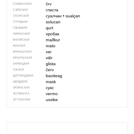
črv
СЛАВЕНСКАЯ
глиста
СЭРБСКАЯ
суалчан
•
sualçan
ТАТАРСКАЯ
solucan
ТУРЭЦКАЯ
qurt
УЗБЭЦКАЯ
хробак
УКРАІНСКАЯ
maðkur
ФАРЭРСКАЯ
mato
ФІНСКАЯ
ver
ФРАНЦУСКАЯ
viêr
ФРЫУЛЬСКАЯ
glista
ХАРВАЦКАЯ
červ
ЧЭСКАЯ
baoiteag
ШАТЛЯНДЗКАЯ
mask
ШВЭДЗКАЯ
сукс
ЭРЗЯНСКАЯ
vermo
ЭСПЭРАНТА
ussike
ЭСТОНСКАЯ