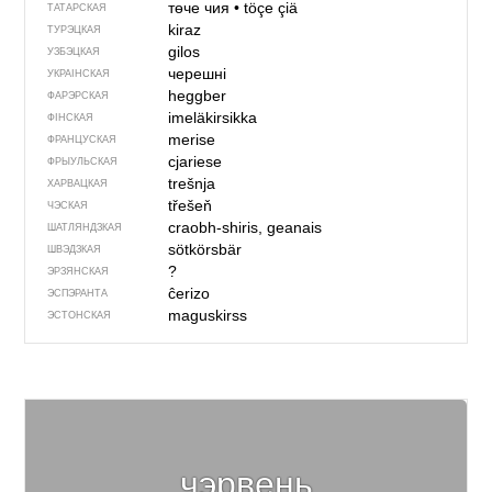
төче чия
•
töçe çiä
ТАТАРСКАЯ
kiraz
ТУРЭЦКАЯ
gilos
УЗБЭЦКАЯ
черешні
УКРАІНСКАЯ
heggber
ФАРЭРСКАЯ
imeläkirsikka
ФІНСКАЯ
merise
ФРАНЦУСКАЯ
cjariese
ФРЫУЛЬСКАЯ
trešnja
ХАРВАЦКАЯ
třešeň
ЧЭСКАЯ
craobh-shiris, geanais
ШАТЛЯНДЗКАЯ
sötkörsbär
ШВЭДЗКАЯ
?
ЭРЗЯНСКАЯ
ĉerizo
ЭСПЭРАНТА
maguskirss
ЭСТОНСКАЯ
чэрвень