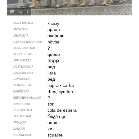
85 – чарга
кIьазу
АБАЗЫНСКАЯ
араан
АБХАСКАЯ
очередь
АВАРСКАЯ
növbə
АЗЭРБАЙДЖАН­СКАЯ
?
АКСЫТАНСКАЯ
queue
АНГЕЛЬСКАЯ
հերթ
АРМЯНСКАЯ
рад
АСЭТЫНСКАЯ
ilara
БАСКОНСКАЯ
ред
БАЎГАРСКАЯ
чарга
•
čarha
БЕЛАРУСКАЯ
rhes, cynffon
ВАЛІЙСКАЯ
?
ВЕРХНЕЛУЖЫЦКАЯ
sor
ВУГОРСКАЯ
cola de espera
ГІШПАНСКАЯ
რიგი
rigi
ГРУЗІНСКАЯ
ουρά
ГРЭЦКАЯ
kø
ДАЦКАЯ
scuaine
ІРЛЯНДЗКАЯ