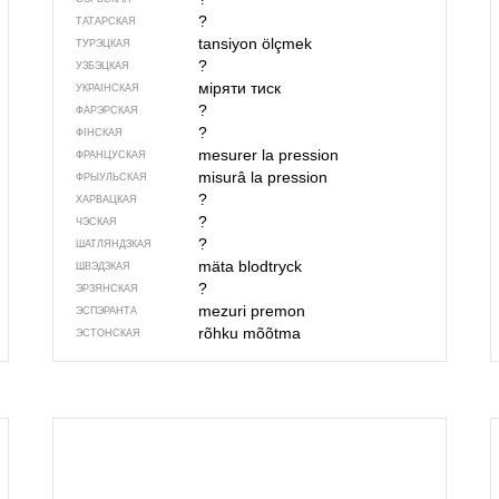
?
ТАТАРСКАЯ
tansiyon ölçmek
ТУРЭЦКАЯ
?
УЗБЭЦКАЯ
міряти тиск
УКРАІНСКАЯ
?
ФАРЭРСКАЯ
?
ФІНСКАЯ
mesurer la pression
ФРАНЦУСКАЯ
misurâ la pression
ФРЫУЛЬСКАЯ
?
ХАРВАЦКАЯ
?
ЧЭСКАЯ
?
ШАТЛЯНДЗКАЯ
mäta blodtryck
ШВЭДЗКАЯ
?
ЭРЗЯНСКАЯ
mezuri premon
ЭСПЭРАНТА
rõhku mõõtma
ЭСТОНСКАЯ