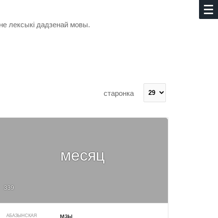
не лексыкі дадзенай мовы.
старонка
месяц
339
мзы
АБАЗЫНСКАЯ