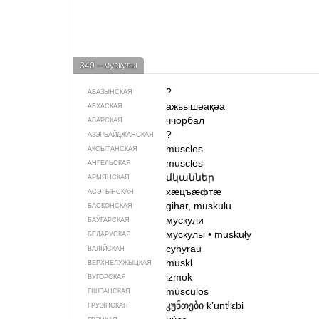
340 – мускулы
?
АБАЗЫНСКАЯ
ажьышәақәа
АБХАСКАЯ
ччорбал
АВАРСКАЯ
?
АЗЭРБАЙДЖАН­СКАЯ
muscles
АКСЫТАНСКАЯ
muscles
АНГЕЛЬСКАЯ
մկաններ
АРМЯНСКАЯ
хӕцъӕфтӕ
АСЭТЫНСКАЯ
gihar, muskulu
БАСКОНСКАЯ
мускули
БАЎГАРСКАЯ
мускулы
•
muskuły
БЕЛАРУСКАЯ
cyhyrau
ВАЛІЙСКАЯ
muskl
ВЕРХНЕЛУЖЫЦКАЯ
izmok
ВУГОРСКАЯ
músculos
ГІШПАНСКАЯ
კუნთები
kʼuntʰɛbi
ГРУЗІНСКАЯ