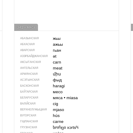
341 – мяса
жьы
АБАЗЫНСКАЯ
ажьы
АБХАСКАЯ
гьан
АВАРСКАЯ
ət
АЗЭРБАЙДЖАН­СКАЯ
carn
АКСЫТАНСКАЯ
meat
АНГЕЛЬСКАЯ
միս
АРМЯНСКАЯ
фыд
АСЭТЫНСКАЯ
haragi
БАСКОНСКАЯ
месо
БАЎГАРСКАЯ
мяса
•
miasa
БЕЛАРУСКАЯ
cig
ВАЛІЙСКАЯ
mjaso
ВЕРХНЕЛУЖЫЦКАЯ
hús
ВУГОРСКАЯ
carne
ГІШПАНСКАЯ
ხორცი
xɔrtsʰi
ГРУЗІНСКАЯ