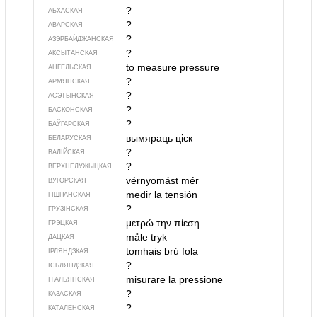
?
АБХАСКАЯ
?
АВАРСКАЯ
?
АЗЭРБАЙДЖАН­СКАЯ
?
АКСЫТАНСКАЯ
to measure pressure
АНГЕЛЬСКАЯ
?
АРМЯНСКАЯ
?
АСЭТЫНСКАЯ
?
БАСКОНСКАЯ
?
БАЎГАРСКАЯ
вымяраць ціск
БЕЛАРУСКАЯ
?
ВАЛІЙСКАЯ
?
ВЕРХНЕЛУЖЫЦКАЯ
vérnyomást mér
ВУГОРСКАЯ
medir la tensión
ГІШПАНСКАЯ
?
ГРУЗІНСКАЯ
μετρώ την πίεση
ГРЭЦКАЯ
måle tryk
ДАЦКАЯ
tomhais brú fola
ІРЛЯНДЗКАЯ
?
ІСЬЛЯНДЗКАЯ
misurare la pressione
ІТАЛЬЯНСКАЯ
?
КАЗАСКАЯ
?
КАТАЛЁНСКАЯ