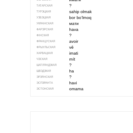
?
ТАТАРСКАЯ
sahip olmak
ТУРЭЦКАЯ
bor bo‘lmoq
УЗБЭЦКАЯ
мати
УКРАІНСКАЯ
hava
ФАРЭРСКАЯ
?
ФІНСКАЯ
avoir
ФРАНЦУСКАЯ
vê
ФРЫУЛЬСКАЯ
imati
ХАРВАЦКАЯ
mít
ЧЭСКАЯ
?
ШАТЛЯНДЗКАЯ
ha
ШВЭДЗКАЯ
?
ЭРЗЯНСКАЯ
havi
ЭСПЭРАНТА
omama
ЭСТОНСКАЯ