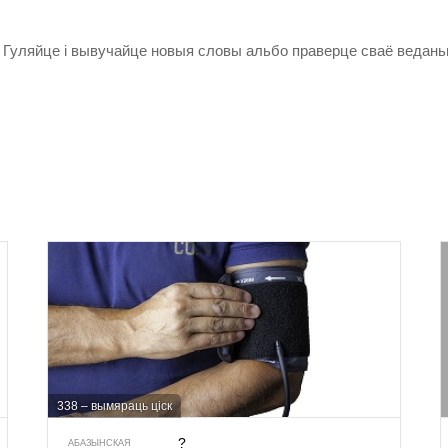
Гуляйце і вывучайце новыя словы альбо праверце сваё ведань
338 – вымяраць ціск
?
АБАЗЫНСКАЯ