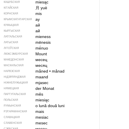
miesąc
КАШУБСКАЯ
月
yuè
КІТАЙСКАЯ
mis
КОРНСКАЯ
ay
КРЫМСКАТАТАРСКАЯ
ай
КУМЫЦКАЯ
ай
КЫРГЫСКАЯ
mieness
ЛАТГАЛЬСКАЯ
mēnesis
ЛАТЫСКАЯ
mė́nuo
ЛІТОЎСКАЯ
Mount
ЛЮКСЭМБУРСКАЯ
месец
МАКЕДОНСКАЯ
месяц
МАСКАЛЬСКАЯ
måned
•
månad
НАРВЭСКАЯ
maand
НІДЭРЛЯНДЗКАЯ
mjasec
НІЖНЕЛУЖЫЦКАЯ
der Monat
НЯМЕЦКАЯ
mês
ПАРТУГАЛЬСКАЯ
miesiąc
ПОЛЬСКАЯ
o lună
două luni
РУМЫНСКАЯ
mais
РЭТАРАМАНСКАЯ
mesiac
СЛАВАЦКАЯ
mesec
СЛАВЕНСКАЯ
месец
СЭРБСКАЯ