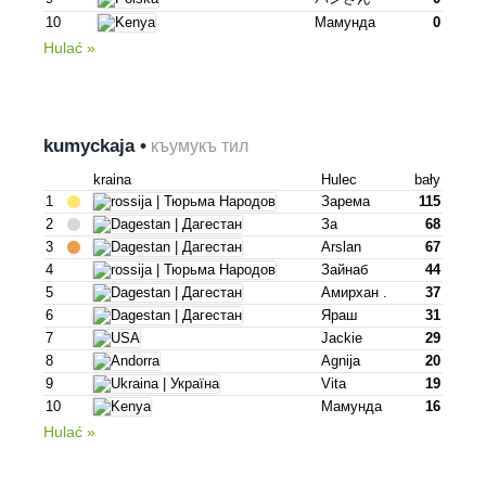
10
Мамунда
0
Hulać »
kumyckaja •
къумукъ тил
kraina
Hulec
bały
1
Зарема
115
2
За
68
3
Arslan
67
4
Зайнаб
44
5
Амирхан .
37
6
Яраш
31
7
Jackie
29
8
Agnija
20
9
Vita
19
10
Мамунда
16
Hulać »