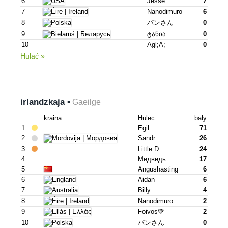
6
Jesse
7
7
Nanodimuro
6
8
パンさん
0
9
Ტანია
0
10
Agl;a;
0
Hulać »
irlandzkaja •
Gaeilge
kraina
Hulec
bały
1
Egil
71
2
Sandr
26
3
Little D.
24
4
Медведь
17
5
Angushasting
6
6
Aidan
6
7
Billy
4
8
Nanodimuro
2
9
Foivos💚
2
10
パンさん
0