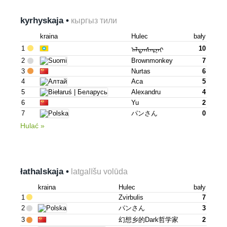
kyrhyskaja •
кыргыз тили
kraina
Hulec
bały
1
10
ᠠᠯᠲᠠᠨᠰᠠᠷᠨᠠᠢ
2
Brownmonkey
7
3
Nurtas
6
4
Аса
5
5
Alexandru
4
6
Yu
2
7
パンさん
0
Hulać »
łathalskaja •
latgalīšu volūda
kraina
Hulec
bały
1
Zvirbulis
7
2
パンさん
3
3
幻想乡的dark哲学家
2