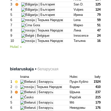
3
San D.
125
4
Vulpes
124
5
Ирина
79
6
Lena
59
7
Марко
51
8
Лина
47
9
Innocence
24
10
Татьяна
16
Hulać »
biełaruskaja •
беларуская
kraina
Hulec
bały
1
Пуцін-Хуйло
1524
2
Вадим
410
3
Шрына
237
4
Pepiček
215
5
Мб
179
6
Невядомы
176