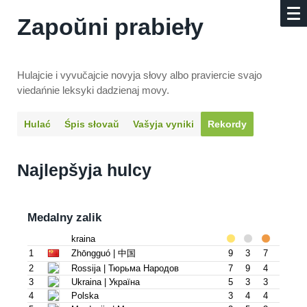
Zapoŭni prabieły
Hulajcie i vyvučajcie novyja słovy albo praviercie svajo
viedańnie leksyki dadzienaj movy.
Hulać
Śpis słovaŭ
Vašyja vyniki
Rekordy
Najlepšyja hulcy
Medalny zalik
kraina
1
Zhōngguó | 中国
9
3
7
2
Rossija | Тюрьма Народов
7
9
4
3
Ukraina | Украïна
5
3
3
4
Polska
3
4
4