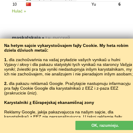
10
Yu
6
Hulać »
maskalskaja •
т.н. русский
Na hetym sajcie vykarystoŭvajem fajły Cookie. My heta robim
kraina
Hulec
bały
dziela dźviuch metaŭ:
1
Barseek O.
780
2
Горький
519
1.
dla zachoŭvańnia na vašaj pryładzie vašych vynikaŭ u hulni
Vyjavy i słovy
i dla pakazu statystyki tych vynikaŭ na staroncy
Vašyja
3
516
vyniki
; źviestki pra tyja vyniki niedastupnyja inšym karystalnikam, my
4
Zsv
504
ich nie zachoŭvajem, nie analizujem i nie pieradajom inšym asobam;
5
Русандрофил
319
2.
dla pakazu reklamaŭ Google. Pračytajcie nastupnuju infarmacyju
6
Nigger
308
pra fajły Cookie Google dla karystalnikaŭ z EEZ i z-paza EEZ
7
Sanitizer
301
(prakrucicie ŭniz).
8
Сергей З.
269
Karystalniki
9
z
Eŭrapejskaj ekanamičnaj zony
Logan/логан
215
10
Ragura
203
Reklamy Google, jakija pakazvajucca na našym sajcie, dla
Hulać »
karystalnikaŭ z EEZ
nie
persanalizujucca. U takoj reklamie fajły
cookie nie vykarystoŭvajucca dla persanalizacyi abjavaŭ, ale słužać
OK, razumieju.
dla abmiežavańnia častaty pakazaŭ, padrych­toŭki zvodnych
spravazdač, a taksama dla abarony ad machlarstva i złoŭžyvańnia.