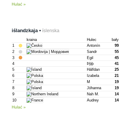
Hulać »
iślandzkaja •
íslenska
kraina
Hulec
bały
1
Antonín
99
2
Sandr
55
3
Egil
45
4
Þþþ
41
5
Hálfdan
25
6
Izabela
21
7
M
19
8
Jóhanna
19
9
Nah M.
14
10
Audrey
14
Hulać »