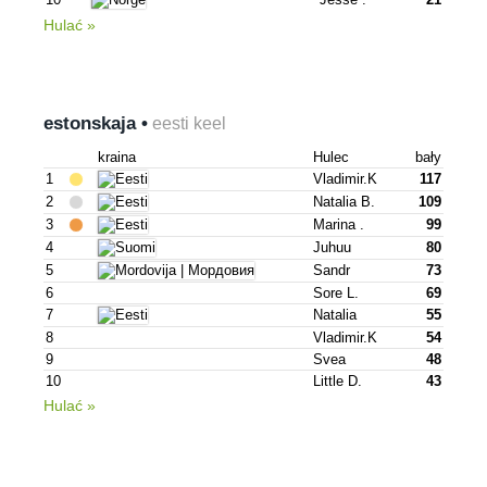
Hulać »
estonskaja •
eesti keel
kraina
Hulec
bały
1
Vladimir.k
117
2
Natalia B.
109
3
Marina .
99
4
Juhuu
80
5
Sandr
73
6
Sore L.
69
7
Natalia
55
8
Vladimir.k
54
9
Svea
48
10
Little D.
43
Hulać »