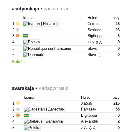
asetynskaja •
ирон æвзаг
kraina
Hulec
bały
1
София
28
2
Sexking
26
3
Bigfloppa
3
4
パンさん
0
5
Slave
0
6
Slave (.
0
Hulać »
avarskaja •
магІарул мацІ
kraina
Hulec
bały
1
Хабиб
216
2
Рамазан
55
3
Bigfloppa
3
4
Alexandru
2
5
パンさん
0