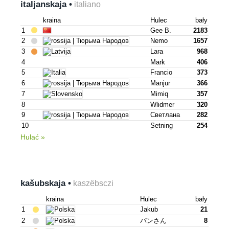
italjanskaja •
italiano
kraina
Hulec
bały
1
Gee B.
2183
2
Nemo
1657
3
Lara
968
4
Mark
406
5
Francio
373
6
Manjur
366
7
Mimiq
357
8
Wlidmer
320
9
Светлана
282
10
Setning
254
Hulać »
kašubskaja •
kaszëbsczi
kraina
Hulec
bały
1
Jakub
21
2
パンさん
8