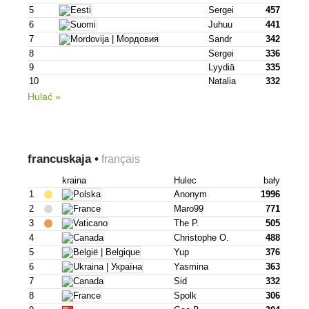
5
Sergei
457
6
Juhuu
441
7
Sandr
342
8
Sergei
336
9
Lyydiä
335
10
Natalia
332
Hulać »
francuskaja •
français
kraina
Hulec
bały
1
Anonym
1996
2
Maro99
771
3
The P.
505
4
Christophe O.
488
5
Yup
376
6
Yasmina
363
7
Sid
332
8
Spolk
306