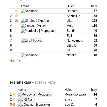
kraina
Hulec
bały
1
Dhroomi
157
2
Anzhelika
138
3
Lika
128
4
Maio
110
5
Sandr
40
6
Egil
36
7
Nanodimuro
32
8
Little D.
30
9
Jfk
28
10
Natalie .
18
Hulać »
erzianskaja •
эрзянь кель
kraina
Hulec
bały
1
Мутантъхвлам
14
2
Slave
7
3
San D.
4