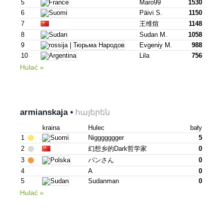
5
Maro99
1530
6
Päivi S.
1150
7
王维煊
1148
8
Sudan M.
1058
9
Evgeniy M.
988
10
Lila
756
Hulać »
armianskaja •
հայերեն
kraina
Hulec
bały
1
Niggggggger
5
2
幻想乡的dark哲学家
0
3
パンさん
0
4
A
0
5
Sudanman
0
Hulać »