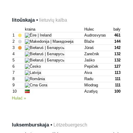
litoŭskaja •
lietuvių kalba
kraina
Hulec
bały
1
Audrosvyras
461
2
Blaže
144
3
Jūraś
142
4
Zarečnik
132
5
Jaśko
132
6
Pepiček
127
7
Aiva
113
8
Radu
111
9
Miodrag
111
10
Azatlyq
100
Hulać »
luksemburskaja •
Lëtzebuergesch