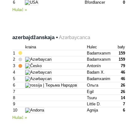
6
Bfordlancer
0
Hulać »
azerbajdžan­skaja •
Azərbaycanca
kraina
Hulec
bały
1
Badamxanım
159
2
Badamxanım
159
3
Antonín
79
4
Badam X.
46
5
Badamxanim
46
6
Ольга
26
7
Egil
26
8
Tsuru
14
9
Little D.
7
10
Agnija
6
Hulać »