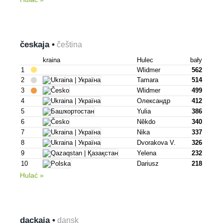
českaja •
čeština
kraina
Hulec
bały
1
Wlidmer
562
2
Tamara
514
3
Wlidmer
499
4
Олександр
412
5
Yulia
386
6
Někdo
340
7
Nika
337
8
Dvorakova V.
326
9
Yelena
232
10
Dariusz
218
Hulać »
dackaja •
dansk