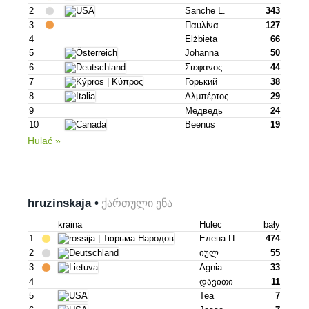
2
Sanche L.
343
3
Παυλίνα
127
4
Elżbieta
66
5
Johanna
50
6
Στεφανος
44
7
Горький
38
8
Αλμπέρτος
29
9
Медведь
24
10
Beenus
19
Hulać »
hruzinskaja •
ქართული ენა
kraina
Hulec
bały
1
Елена П.
474
2
Იულ
55
3
Agnia
33
4
Დავითი
11
5
Tea
7