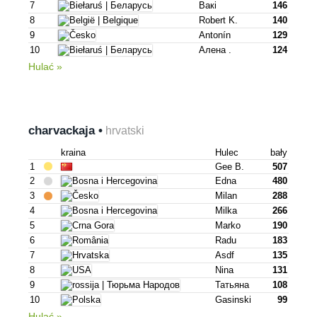
7
Вакі
146
8
Robert K.
140
9
Antonín
129
10
Алена .
124
Hulać »
charvackaja •
hrvatski
kraina
Hulec
bały
1
Gee B.
507
2
Edna
480
3
Milan
288
4
Milka
266
5
Marko
190
6
Radu
183
7
Asdf
135
8
Nina
131
9
Татьяна
108
10
Gasinski
99
Hulać »