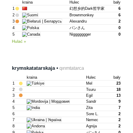
kraina
Hulec
bały
1
幻想乡的dark哲学家
6
2
Brownmonkey
6
3
Alexandru
2
4
パンさん
0
5
Niggggggger
0
Hulać »
krymska­tatarskaja •
qırımtatarca
kraina
Hulec
bały
1
Mel
23
2
Tsuru
18
3
Egil
13
4
Sandr
9
5
Zita
7
6
Sore L.
2
7
Nemec
2
8
Agnija
2
9
パンさん
0