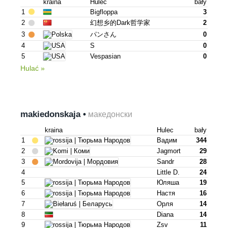
kraina
Hulec
bały
1
Bigfloppa
3
2
幻想乡的dark哲学家
2
3
パンさん
0
4
S
0
5
Vespasian
0
Hulać »
makiedonskaja •
македонски
kraina
Hulec
bały
1
Вадим
344
2
Jagmort
29
3
Sandr
28
4
Little D.
24
5
Юляша
19
6
Настя
16
7
Орля
14
8
Diana
14
9
Zsv
11