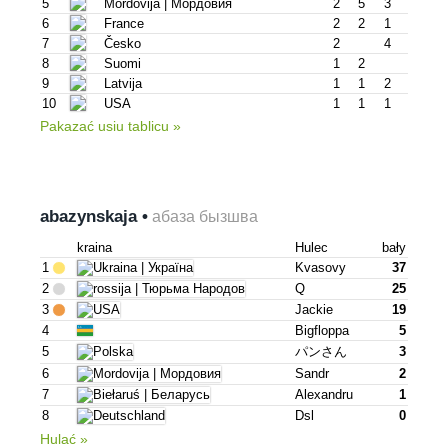
5
Mordovija | Мордовия
2
5
3
6
France
2
2
1
7
Česko
2
4
8
Suomi
1
2
9
Latvija
1
1
2
10
USA
1
1
1
Pakazać usiu tablicu »
abazynskaja •
абаза бызшва
kraina
Hulec
bały
1
Kvasovy
37
2
Q
25
3
Jackie
19
4
Bigfloppa
5
5
パンさん
3
6
Sandr
2
7
Alexandru
1
8
Dsl
0
Hulać »