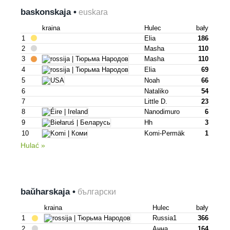
baskonskaja •
euskara
kraina
Hulec
bały
1
Elia
186
2
Masha
110
3
Masha
110
4
Elia
69
5
Noah
66
6
Nataliko
54
7
Little D.
23
8
Nanodimuro
6
9
Hh
3
10
Komi-Permäk
1
Hulać »
baŭharskaja •
български
kraina
Hulec
bały
1
Russia1
366
2
Анна
164