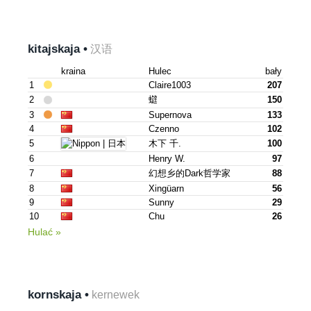
kitajskaja •
汉语
kraina
Hulec
bały
1
Claire1003
207
2
䗴
150
3
Supernova
133
4
Czenno
102
5
木下 千.
100
6
Henry W.
97
7
幻想乡的dark哲学家
88
8
Xingüarn
56
9
Sunny
29
10
Chu
26
Hulać »
kornskaja •
kernewek