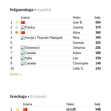
hišpanskaja •
español
kraina
Hulec
bały
1
Gee B.
504
2
Joanna
374
3
Alina
360
4
Nina
345
5
Germán
325
6
Johanna
226
7
Adam
180
8
Lae
159
9
Christophe
149
10
Little D.
143
Hulać »
hreckaja •
Ελληνικά
kraina
Hulec
bały
1
姬伯懋
548