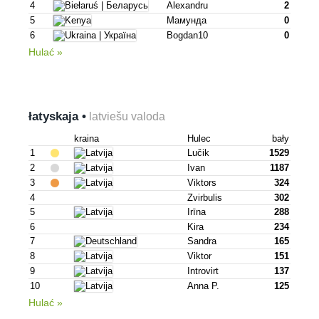
4
Alexandru
2
5
Мамунда
0
6
Bogdan10
0
Hulać »
łatyskaja •
latviešu valoda
kraina
Hulec
bały
1
Lučik
1529
2
Ivan
1187
3
Viktors
324
4
Zvirbulis
302
5
Irīna
288
6
Kira
234
7
Sandra
165
8
Viktor
151
9
Introvirt
137
10
Anna P.
125
Hulać »