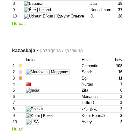
8
Jua
38
9
Nanodimuro
37
10
D.
28
Hulać »
kazaskaja •
qazaqsha / қазақша
kraina
Hulec
bały
1
Cmoontie
108
2
Sandr
16
3
Egil
11
4
Nurtas
7
5
Zita
6
6
Marianna
3
7
Little D.
3
8
パンさん
2
9
Komi-Permäk
2
10
Avery
2
Hulać »