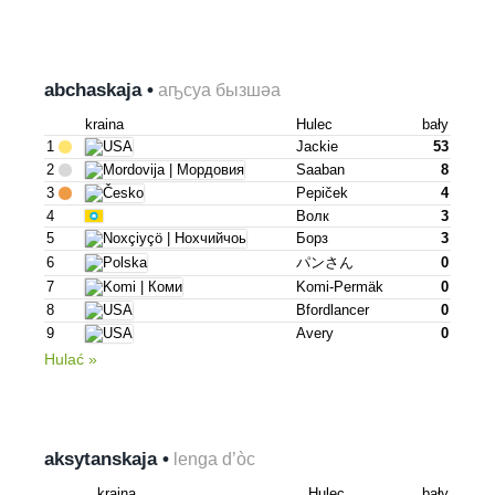
abchaskaja •
аҧсуа бызшәа
kraina
Hulec
bały
1
Jackie
53
2
Saaban
8
3
Pepiček
4
4
Волк
3
5
Борз
3
6
パンさん
0
7
Komi-Permäk
0
8
Bfordlancer
0
9
Avery
0
Hulać »
aksytanskaja •
lenga d’òc
kraina
Hulec
bały