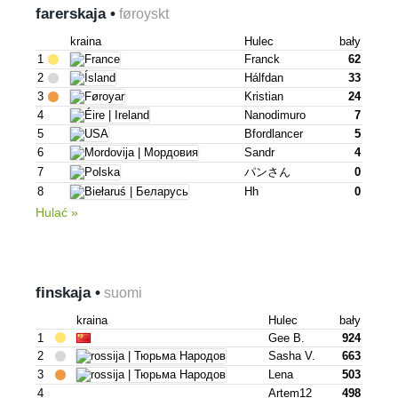
farerskaja •
føroyskt
kraina
Hulec
bały
1
Franck
62
2
Hálfdan
33
3
Kristian
24
4
Nanodimuro
7
5
Bfordlancer
5
6
Sandr
4
7
パンさん
0
8
Hh
0
Hulać »
finskaja •
suomi
kraina
Hulec
bały
1
Gee B.
924
2
Sasha V.
663
3
Lena
503
4
Artem12
498