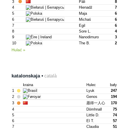
3
Páli
8
4
Hienadź
7
5
Maja
6
6
Michaś
6
7
Egil
6
8
Sore L.
4
9
Nanodimuro
3
10
The B.
2
Hulać »
katalonskaja •
català
kraina
Hulec
bały
1
Lyuk
247
2
Genos
194
3
愿得一人心
170
4
Dòmhnall
75
5
Little D.
74
6
El T.
57
7
Claudia
51