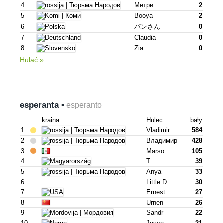
4
Метри
2
5
Booya
2
6
パンさん
0
7
Claudia
0
8
Zia
0
Hulać »
esperanta •
esperanto
kraina
Hulec
bały
1
Vladimir
584
2
Владимир
428
3
Marso
105
4
T.
39
5
Anya
33
6
Little D.
30
7
Ernest
27
8
Urnen
26
9
Sandr
22
10
Jesse .
21