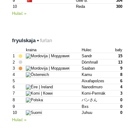
9
Gee B.
304
10
Reda
300
Hulać »
fryulskaja •
furlan
kraina
Hulec
bały
1
Sandr
15
2
Dòmhnall
13
3
Saaban
9
4
Kamu
8
5
Aixafapolzes
6
6
Nanodimuro
4
7
Komi-Permäk
3
8
パンさん
0
9
Bxs
0
10
Juhuu
0
Hulać »