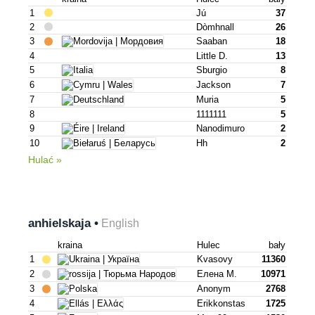
1
Jú
37
2
Dòmhnall
26
3
Saaban
18
4
Little D.
13
5
Sburgio
8
6
Jackson
7
7
Muria
5
8
1111111
5
9
Nanodimuro
2
10
Hh
2
Hulać »
anhielskaja •
English
kraina
Hulec
bały
1
Kvasovy
11360
2
Елена М.
10971
3
Anonym
2768
4
Erikkonstas
1725