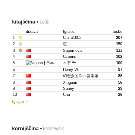
kitajščina •
汉语
država
Igralec
točke
1
Claire1003
207
2
䗴
150
3
Supernova
133
4
Czenno
102
5
木下 千.
100
6
Henry W.
97
7
幻想乡的dark哲学家
88
8
Xingüarn
56
9
Sunny
29
10
Chu
26
Igrajte »
kornijščina •
kernewek