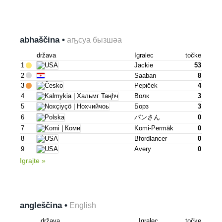
abhaščina •
аҧсуа бызшәа
država
Igralec
točke
1
Jackie
53
2
Saaban
8
3
Pepiček
4
4
Волк
3
5
Борз
3
6
パンさん
0
7
Komi-Permäk
0
8
Bfordlancer
0
9
Avery
0
Igrajte »
angleščina •
English
država
Igralec
točke