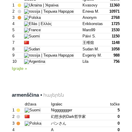
1
Kvasovy
11360
2
Елена М.
10971
3
Anonym
2768
4
Erikkonstas
1725
5
Maro99
1530
6
Päivi S.
1150
7
王维煊
1148
8
Sudan M.
1058
9
Evgeniy M.
988
10
Lila
756
Igrajte »
armenščina •
հայերեն
država
Igralec
točke
1
Niggggggger
5
2
幻想乡的dark哲学家
0
3
パンさん
0
4
A
0