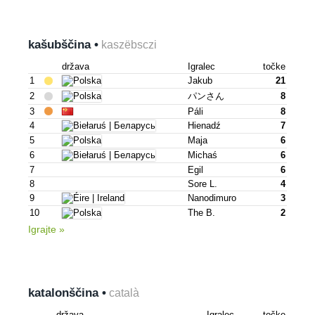
kašubščina •
kaszëbsczi
država
Igralec
točke
1
Jakub
21
2
パンさん
8
3
Páli
8
4
Hienadź
7
5
Maja
6
6
Michaś
6
7
Egil
6
8
Sore L.
4
9
Nanodimuro
3
10
The B.
2
Igrajte »
katalonščina •
català
država
Igralec
točke