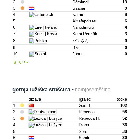
2
Dòmhnall
13
3
Saaban
9
4
Kamu
8
5
Aixafapolzes
6
6
Nanodimuro
4
7
Komi-Permäk
3
8
パンさん
0
9
Bxs
0
10
Juhuu
0
Igrajte »
gornja lužiška srbščina •
hornjoserbšćina
država
Igralec
točke
1
Gee B.
102
2
Rebecca .
58
3
Rebecca H.
52
4
Diana
36
5
Sore L.
30
6
Sandr
30