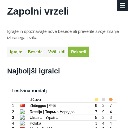
Zapolni vrzeli
Igrajte in spoznavajte nove besede ali preverite svoje znanje
izbranega jezika.
Igrajte
Besede
Vaši izidi
Rekordi
Najboljši igralci
Lestvica medalj
država
1
Zhōngguó | 中国
9
3
7
2
Rossija | Тюрьма Народов
7
9
4
3
Ukraina | Украïна
5
3
3
4
Polska
3
4
4