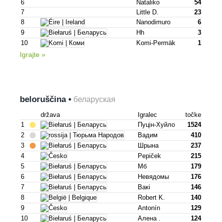
6
Nataliko
54
7
Little D.
23
8
Nanodimuro
6
9
Hh
3
10
Komi-Permäk
1
Igrajte »
beloruščina •
беларуская
država
Igralec
točke
1
Пуцін-Хуйло
1524
2
Вадим
410
3
Шрына
237
4
Pepiček
215
5
Мб
179
6
Невядомы
176
7
Вакі
146
8
Robert K.
140
9
Antonín
129
10
Алена .
124