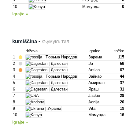
10
Мамунда
0
Igrajte »
kumiščina •
къумукъ тил
država
Igralec
točke
1
Зарема
115
2
За
68
3
Arslan
67
4
Зайнаб
44
5
Амирхан .
37
6
Яраш
31
7
Jackie
29
8
Agnija
20
9
Vita
19
10
Мамунда
16
Igrajte »