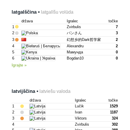
latgalščina •
latgalīšu volūda
država
Igralec
točke
1
Zvirbulis
7
2
パンさん
3
3
幻想乡的dark哲学家
2
4
Alexandru
2
5
Мамунда
0
6
Bogdan10
0
Igrajte »
latvijščina •
latviešu valoda
država
Igralec
točke
1
Lučik
1529
2
Ivan
1187
3
Viktors
324
4
Zvirbulis
302