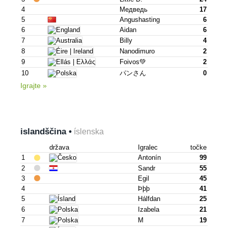
4
Медведь
17
5
Angushasting
6
6
Aidan
6
7
Billy
4
8
Nanodimuro
2
9
Foivos💚
2
10
パンさん
0
Igrajte »
islandščina •
íslenska
država
Igralec
točke
1
Antonín
99
2
Sandr
55
3
Egil
45
4
Þþþ
41
5
Hálfdan
25
6
Izabela
21
7
M
19