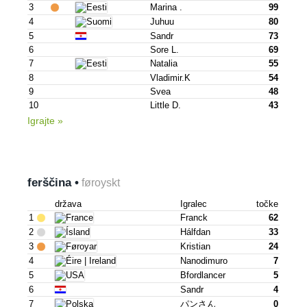
3
Marina .
99
4
Juhuu
80
5
Sandr
73
6
Sore L.
69
7
Natalia
55
8
Vladimir.k
54
9
Svea
48
10
Little D.
43
Igrajte »
ferščina •
føroyskt
država
Igralec
točke
1
Franck
62
2
Hálfdan
33
3
Kristian
24
4
Nanodimuro
7
5
Bfordlancer
5
6
Sandr
4
7
パンさん
0