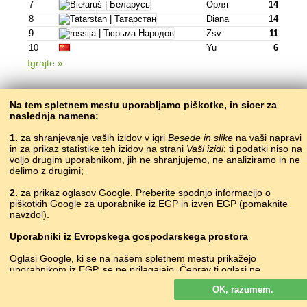
7
Орля
14
8
Diana
14
9
Zsv
11
10
Yu
6
Igrajte »
Na tem spletnem mestu uporabljamo piškotke, in sicer za
naslednja namena:
moskalščina •
т.н. русский
1.
za shranjevanje vaših izidov v igri
Besede in slike
na vaši napravi
država
Igralec
točke
in za prikaz statistike teh izidov na strani
Vaši izidi
; ti podatki niso na
voljo drugim uporabnikom, jih ne shranjujemo, ne analiziramo in ne
1
Barseek O.
780
delimo z drugimi;
2
Горький
519
3
516
2.
za prikaz oglasov Google. Preberite spodnjo informacijo o
4
Zsv
504
piškotkih Google za uporabnike iz EGP in izven EGP (pomaknite
navzdol).
5
Русандрофил
319
6
Nigger
308
Uporabniki
iz
Evropskega gospodarskega prostora
7
Sanitizer
301
Oglasi Google, ki se na našem spletnem mestu prikažejo
8
Сергей З.
269
uporabnikom iz EGP, se
ne
prilagajajo. Čeprav ti oglasi ne
9
Logan/логан
215
uporabljajo piškotkov za individualno prilaganje oglasov, jih
10
Ragura
203
OK, razumem.
uporabljajo za omogočanje omejevanja števila prikazov, ustvarjanje
zbirnih poročil o oglasih in preprečevanje goljufij in zlorab.
Igrajte »