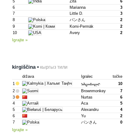
5
Zita
6
6
Marianna
3
7
Little D.
3
8
パンさん
2
9
Komi-Permäk
2
10
Avery
2
Igrajte »
kirgiščina •
кыргыз тили
država
Igralec
točke
1
10
ᠠᠯᠲᠠᠨᠰᠠᠷᠨᠠᠢ
2
Brownmonkey
7
3
Nurtas
6
4
Аса
5
5
Alexandru
4
6
Yu
2
7
パンさん
0
Igrajte »