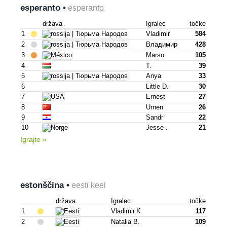
esperanto •
esperanto
država
Igralec
točke
1
Vladimir
584
2
Владимир
428
3
Marso
105
4
T.
39
5
Anya
33
6
Little D.
30
7
Ernest
27
8
Urnen
26
9
Sandr
22
10
Jesse .
21
Igrajte »
estonščina •
eesti keel
država
Igralec
točke
1
Vladimir.k
117
2
Natalia B.
109