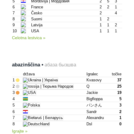
5
Mordovija | Мордовия
2
5
3
6
France
2
2
1
7
Česko
2
4
8
Suomi
1
2
9
Latvija
1
1
2
10
USA
1
1
1
Celotna lestvica »
abazinščina •
абаза бызшва
država
Igralec
točke
1
Kvasovy
37
2
Q
25
3
Jackie
19
4
Bigfloppa
5
5
パンさん
3
6
Sandr
2
7
Alexandru
1
8
Dsl
0
Igrajte »