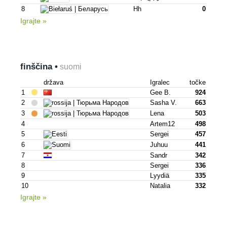
8
Hh
0
Igrajte »
finščina •
suomi
država
Igralec
točke
1
Gee B.
924
2
Sasha V.
663
3
Lena
503
4
Artem12
498
5
Sergei
457
6
Juhuu
441
7
Sandr
342
8
Sergei
336
9
Lyydiä
335
10
Natalia
332
Igrajte »