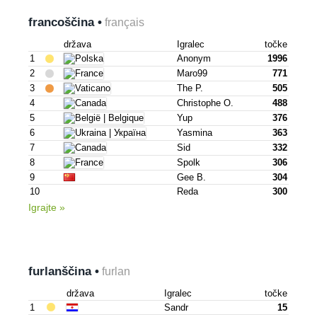
francoščina •
français
država
Igralec
točke
1
Anonym
1996
2
Maro99
771
3
The P.
505
4
Christophe O.
488
5
Yup
376
6
Yasmina
363
7
Sid
332
8
Spolk
306
9
Gee B.
304
10
Reda
300
Igrajte »
furlanščina •
furlan
država
Igralec
točke
1
Sandr
15