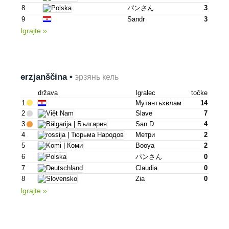
8
パンさん
3
9
Sandr
3
Igrajte »
erzjanščina •
эрзянь кель
država
Igralec
točke
1
Мутантъхвлам
14
2
Slave
7
3
San D.
4
4
Метри
2
5
Booya
2
6
パンさん
0
7
Claudia
0
8
Zia
0
Igrajte »