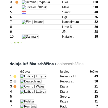
3
Lika
128
4
Maio
110
5
Sandr
40
6
Egil
36
7
Nanodimuro
32
8
Little D.
30
9
Jfk
28
10
Natalie .
18
Igrajte »
dolnja lužiška srbščina •
dolnoserbšćina
država
Igralec
točke
1
Rebecca H.
49
2
Rebecca .
30
3
Diana
21
4
Diana
21
5
Sore L.
15
6
Krzys
11
7
Radu
7