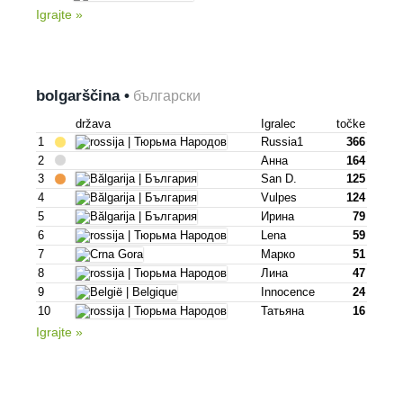
Igrajte »
bolgarščina •
български
država
Igralec
točke
1
Russia1
366
2
Анна
164
3
San D.
125
4
Vulpes
124
5
Ирина
79
6
Lena
59
7
Марко
51
8
Лина
47
9
Innocence
24
10
Татьяна
16
Igrajte »