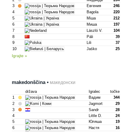
3
Евгения
246
4
Bagola
220
5
Mіша
212
6
Mиша
197
7
László V.
104
8
Páli
39
9
Lili
37
10
Jaśko
25
Igrajte »
makedonščina •
македонски
država
Igralec
točke
1
Вадим
344
2
Jagmort
29
3
Sandr
28
4
Little D.
24
5
Юляша
19
6
Настя
16