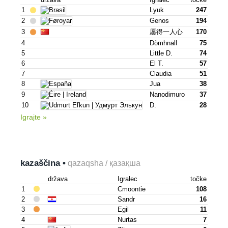
1
Lyuk
247
2
Genos
194
3
愿得一人心
170
4
Dòmhnall
75
5
Little D.
74
6
El T.
57
7
Claudia
51
8
Jua
38
9
Nanodimuro
37
10
D.
28
Igrajte »
kazaščina •
qazaqsha / қазақша
država
Igralec
točke
1
Cmoontie
108
2
Sandr
16
3
Egil
11
4
Nurtas
7