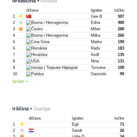
hrvaščina •
hrvatski
država
Igralec
točke
1
Gee B.
507
2
Edna
480
3
Milan
288
4
Milka
266
5
Marko
190
6
Radu
183
7
Asdf
135
8
Nina
131
9
Татьяна
108
10
Gasinski
99
Igrajte »
irščina •
Gaeilge
država
Igralec
točke
1
Egil
71
2
Sandr
26
3
Little D.
24