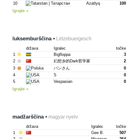
10
Azatlyq
100
Igrajte »
luksemburščina •
Lëtzebuergesch
država
Igralec
točke
1
Bigfloppa
3
2
幻想乡的dark哲学家
2
3
パンさん
0
4
S
0
5
Vespasian
0
Igrajte »
madžarščina •
magyar nyelv
država
Igralec
točke
1
Gee B.
507
2
Медведь
264