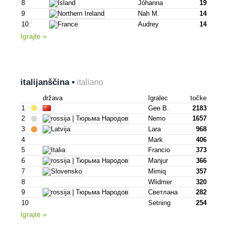
8
Jóhanna
19
9
Nah M.
14
10
Audrey
14
Igrajte »
italijanščina •
italiano
država
Igralec
točke
1
Gee B.
2183
2
Nemo
1657
3
Lara
968
4
Mark
406
5
Francio
373
6
Manjur
366
7
Mimiq
357
8
Wlidmer
320
9
Светлана
282
10
Setning
254
Igrajte »