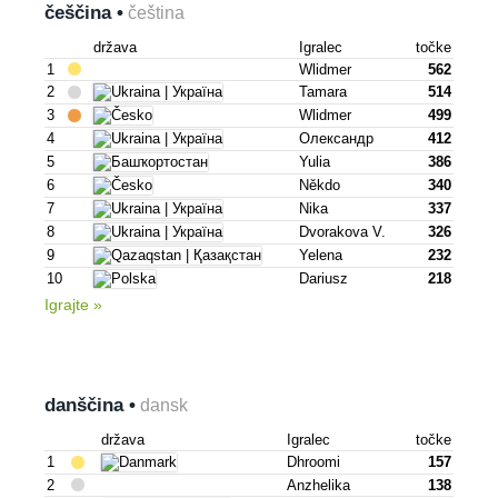
češčina •
čeština
država
Igralec
točke
1
Wlidmer
562
2
Tamara
514
3
Wlidmer
499
4
Олександр
412
5
Yulia
386
6
Někdo
340
7
Nika
337
8
Dvorakova V.
326
9
Yelena
232
10
Dariusz
218
Igrajte »
danščina •
dansk
država
Igralec
točke
1
Dhroomi
157
2
Anzhelika
138