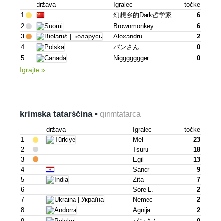
država
Igralec
točke
1
幻想乡的dark哲学家
6
2
Brownmonkey
6
3
Alexandru
2
4
パンさん
0
5
Niggggggger
0
Igrajte »
krimska tatarščina •
qırımtatarca
država
Igralec
točke
1
Mel
23
2
Tsuru
18
3
Egil
13
4
Sandr
9
5
Zita
7
6
Sore L.
2
7
Nemec
2
8
Agnija
2
9
パンさん
0