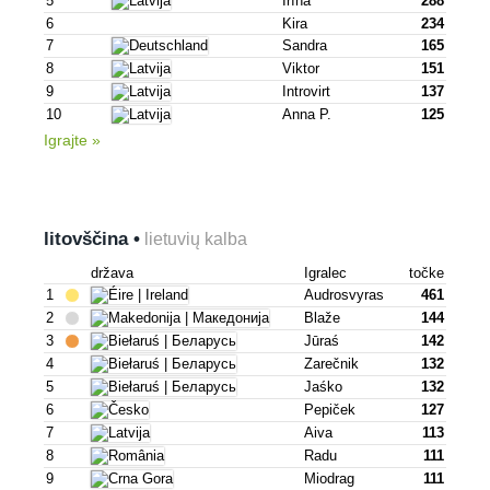
5
Irīna
288
6
Kira
234
7
Sandra
165
8
Viktor
151
9
Introvirt
137
10
Anna P.
125
Igrajte »
litovščina •
lietuvių kalba
država
Igralec
točke
1
Audrosvyras
461
2
Blaže
144
3
Jūraś
142
4
Zarečnik
132
5
Jaśko
132
6
Pepiček
127
7
Aiva
113
8
Radu
111
9
Miodrag
111