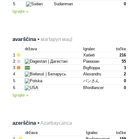
5
Sudanman
0
Igrajte »
avarščina •
магІарул мацІ
država
Igralec
točke
1
Хабиб
216
2
Рамазан
55
3
Bigfloppa
3
4
Alexandru
2
5
パンさん
0
6
Bfordlancer
0
Igrajte »
azerščina •
Azərbaycanca
država
Igralec
točke
1
Badamxanım
159