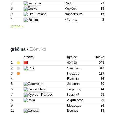
7
Radu
27
8
Pepiček
19
9
Nanodimuro
15
10
パンさん
3
Igrajte »
grščina •
Ελληνικά
država
Igralec
točke
1
姬伯懋
548
2
Sanche L.
343
3
Παυλίνα
127
4
Elżbieta
66
5
Johanna
50
6
Στεφανος
44
7
Горький
38
8
Αλμπέρτος
29
9
Медведь
24
10
Beenus
19