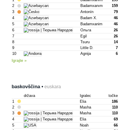
2
Badamxanım
159
3
Antonín
79
4
Badam X.
46
5
Badamxanim
46
6
Ольга
26
7
Egil
26
8
Tsuru
14
9
Little D.
7
10
Agnija
6
Igrajte »
baskovščina •
euskara
država
Igralec
točke
1
Elia
186
2
Masha
110
3
Masha
110
4
Elia
69
5
Noah
66