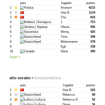
país
Jugador
puntos
1
Anonym
4233
2
Gee B.
1134
3
Chu
810
4
1
753
5
Olesia
456
6
Mimiq
425
7
Timo
398
8
Meteorname
378
9
Egil
338
10
Dana
300
Jugar »
alto sorabo •
hornjoserbšćina
país
Jugador
puntos
1
Gee B.
102
2
Rebecca .
58
3
Rebecca H.
52
4
Diana
36