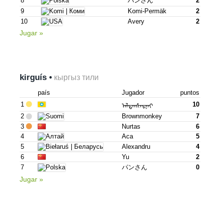
8
パンさん
2
9
Komi-Permäk
2
10
Avery
2
Jugar »
kirguís •
кыргыз тили
país
Jugador
puntos
1
10
ᠠᠯᠲᠠᠨᠰᠠᠷᠨᠠᠢ
2
Brownmonkey
7
3
Nurtas
6
4
Аса
5
5
Alexandru
4
6
Yu
2
7
パンさん
0
Jugar »