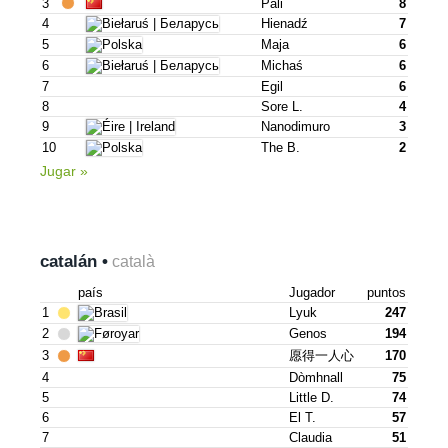
3
Páli
8
4
Hienadź
7
5
Maja
6
6
Michaś
6
7
Egil
6
8
Sore L.
4
9
Nanodimuro
3
10
The B.
2
Jugar »
catalán •
català
país
Jugador
puntos
1
Lyuk
247
2
Genos
194
3
愿得一人心
170
4
Dòmhnall
75
5
Little D.
74
6
El T.
57
7
Claudia
51