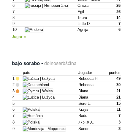
6
Ольга
26
7
Egil
26
8
Tsuru
14
9
Little D.
7
10
Agnija
6
Jugar »
bajo sorabo •
dolnoserbšćina
país
Jugador
puntos
1
Rebecca H.
49
2
Rebecca .
30
3
Diana
21
4
Diana
21
5
Sore L.
15
6
Krzys
11
7
Radu
7
8
パンさん
3
9
Sandr
3