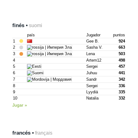
finés •
suomi
país
Jugador
puntos
1
Gee B.
924
2
Sasha V.
663
3
Lena
503
4
Artem12
498
5
Sergei
457
6
Juhuu
441
7
Sandr
342
8
Sergei
336
9
Lyydiä
335
10
Natalia
332
Jugar »
francés •
français