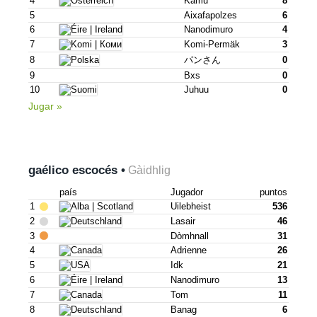
4
Kamu
8
5
Aixafapolzes
6
6
Nanodimuro
4
7
Komi-Permäk
3
8
パンさん
0
9
Bxs
0
10
Juhuu
0
Jugar »
gaélico escocés •
Gàidhlig
país
Jugador
puntos
1
Uilebheist
536
2
Lasair
46
3
Dòmhnall
31
4
Adrienne
26
5
Idk
21
6
Nanodimuro
13
7
Tom
11
8
Banag
6