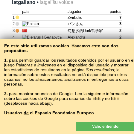
latgaliano •
latgalīšu volūda
país
Jugador
puntos
1
Zvirbulis
7
2
パンさん
3
3
幻想乡的dark哲学家
2
4
Alexandru
2
5
Мамунда
0
En este sitio utilizamos cookies. Hacemos esto con dos
6
Bogdan10
0
propósitos:
Jugar »
1.
para permitir guardar los resultados obtenidos por el usuario en e
juego
Palabras e imágenes
en el dispositivo del usuario y mostrar
las estadísticas de resultados en la página
Sus resultados
; la
información sobre estos resultados no está disponible para otros
usuarios, no los almacenamos, analizamos ni entregamos a otras
letón •
latviešu valoda
personas,
país
Jugador
puntos
2.
para mostrar anuncios de Google. Lea la siguiente información
sobre las cookies de Google para usuarios de EEE y no EEE
1
Lučik
1529
(desplácese hacia abajo).
2
Ivan
1187
3
Viktors
324
Usuarios
de
el Espacio Económico Europeo
4
Zvirbulis
302
Los anuncios de Google que se muestran en nuestro sitio para los
5
Irīna
288
Vale, entiendo.
usuarios del EEE
no
son personalizados. Si bien estos anuncios no
6
Kira
234
usan cookies para la personalización de los anuncios, sí lo hacen