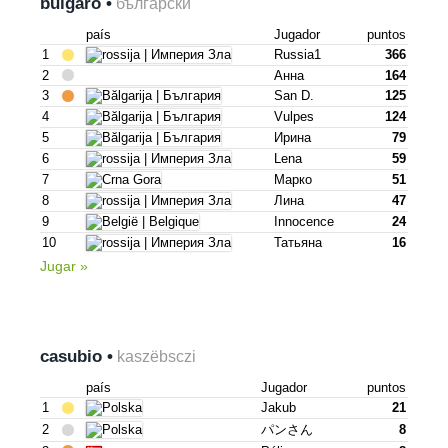
búlgaro •
български
país
Jugador
puntos
1
Russia1
366
2
Анна
164
3
San D.
125
4
Vulpes
124
5
Ирина
79
6
Lena
59
7
Марко
51
8
Лина
47
9
Innocence
24
10
Татьяна
16
Jugar »
casubio •
kaszëbsczi
país
Jugador
puntos
1
Jakub
21
2
パンさん
8