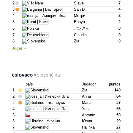
2
Slave
7
3
San D.
4
4
Метри
2
5
Booya
2
6
パンさん
0
7
Claudia
0
8
Zia
0
Jugar »
eslovaco •
slovenčina
país
Jugador
puntos
1
Zia
140
2
Anna
64
3
Maria
57
4
Yana
56
5
Antonín
50
6
Юлия
29
7
Halinka
27