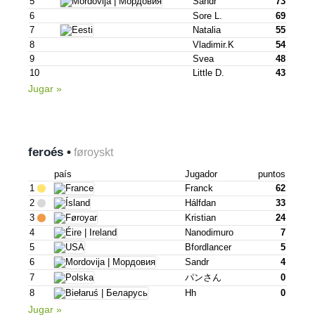
5
Sandr
73
6
Sore L.
69
7
Natalia
55
8
Vladimir.k
54
9
Svea
48
10
Little D.
43
Jugar »
feroés •
føroyskt
país
Jugador
puntos
1
Franck
62
2
Hálfdan
33
3
Kristian
24
4
Nanodimuro
7
5
Bfordlancer
5
6
Sandr
4
7
パンさん
0
8
Hh
0
Jugar »