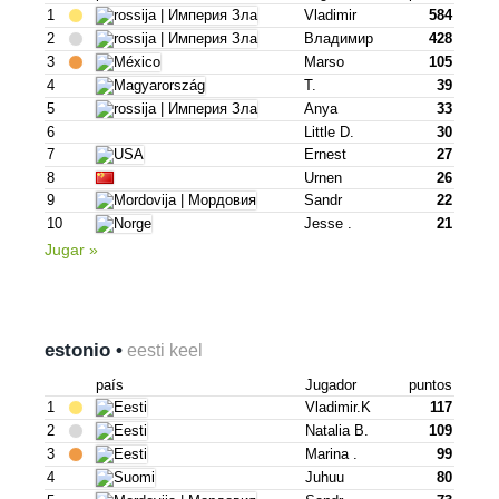
1
Vladimir
584
2
Владимир
428
3
Marso
105
4
T.
39
5
Anya
33
6
Little D.
30
7
Ernest
27
8
Urnen
26
9
Sandr
22
10
Jesse .
21
Jugar »
estonio •
eesti keel
país
Jugador
puntos
1
Vladimir.k
117
2
Natalia B.
109
3
Marina .
99
4
Juhuu
80