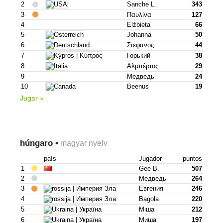
2
Sanche L.
343
3
Παυλίνα
127
4
Elżbieta
66
5
Johanna
50
6
Στεφανος
44
7
Горький
38
8
Αλμπέρτος
29
9
Медведь
24
10
Beenus
19
Jugar »
húngaro •
magyar nyelv
país
Jugador
puntos
1
Gee B.
507
2
Медведь
264
3
Евгения
246
4
Bagola
220
5
Mіша
212
6
Mиша
197