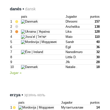
danés •
dansk
país
Jugador
puntos
1
Dhroomi
157
2
Anzhelika
138
3
Lika
128
4
Maio
110
5
Sandr
40
6
Egil
36
7
Nanodimuro
32
8
Little D.
30
9
Jfk
28
10
Natalie .
18
Jugar »
erzya •
эрзянь кель
país
Jugador
puntos
1
Мутантъхвлам
14