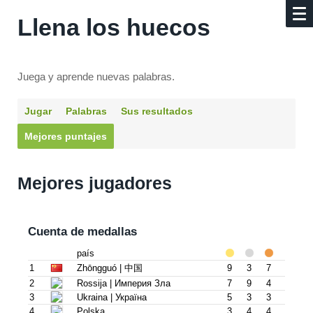
Llena los huecos
Juega y aprende nuevas palabras.
Jugar
Palabras
Sus resultados
Mejores puntajes
Mejores jugadores
Cuenta de medallas
país
1
Zhōngguó | 中国
9
3
7
2
Rossija | Империя Зла
7
9
4
3
Ukraina | Украïна
5
3
3
4
Polska
3
4
4