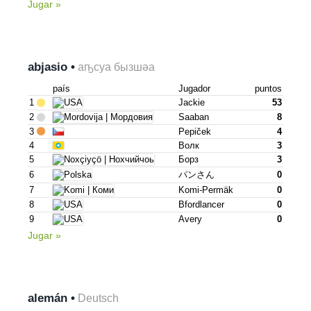
Jugar »
abjasio •
аҧсуа бызшәа
país
Jugador
puntos
1
Jackie
53
2
Saaban
8
3
Pepiček
4
4
Волк
3
5
Борз
3
6
パンさん
0
7
Komi-Permäk
0
8
Bfordlancer
0
9
Avery
0
Jugar »
alemán •
Deutsch