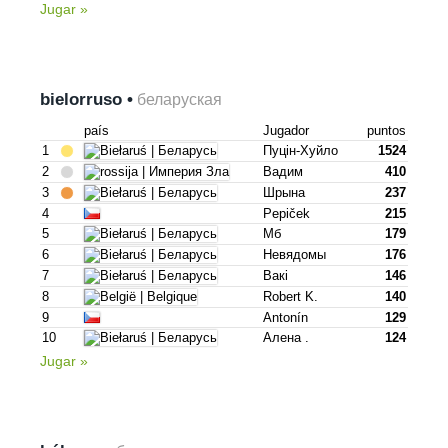
Jugar »
bielorruso •
беларуская
país
Jugador
puntos
1
Пуцін-Хуйло
1524
2
Вадим
410
3
Шрына
237
4
Pepiček
215
5
Мб
179
6
Невядомы
176
7
Вакі
146
8
Robert K.
140
9
Antonín
129
10
Алена .
124
Jugar »