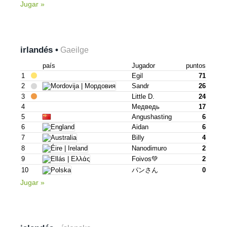
Jugar »
irlandés •
Gaeilge
país
Jugador
puntos
1
Egil
71
2
Sandr
26
3
Little D.
24
4
Медведь
17
5
Angushasting
6
6
Aidan
6
7
Billy
4
8
Nanodimuro
2
9
Foivos💚
2
10
パンさん
0
Jugar »