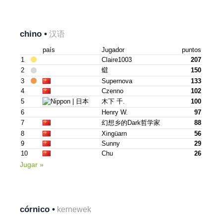
chino •
汉语
país
Jugador
puntos
1
Claire1003
207
2
䗴
150
3
Supernova
133
4
Czenno
102
5
木下 千.
100
6
Henry W.
97
7
幻想乡的dark哲学家
88
8
Xingüarn
56
9
Sunny
29
10
Chu
26
Jugar »
córnico •
kernewek