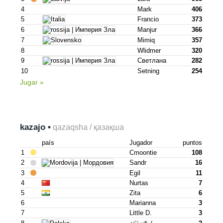
4
Mark
406
5
Francio
373
6
Manjur
366
7
Mimiq
357
8
Wlidmer
320
9
Светлана
282
10
Setning
254
Jugar »
kazajo •
qazaqsha / қазақша
país
Jugador
puntos
1
Cmoontie
108
2
Sandr
16
3
Egil
11
4
Nurtas
7
5
Zita
6
6
Marianna
3
7
Little D.
3