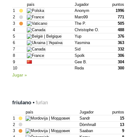
país
Jugador
puntos
1
Anonym
1996
2
Maro99
771
3
The P.
505
4
Christophe O.
488
5
Yup
376
6
Yasmina
363
7
Sid
332
8
Spolk
306
9
Gee B.
304
10
Reda
300
Jugar »
friulano •
furlan
país
Jugador
puntos
1
Sandr
15
2
Dòmhnall
13
3
Saaban
9