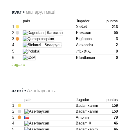
avar •
магІарул мацІ
país
Jugador
puntos
1
Хабиб
216
2
Рамазан
55
3
Bigfloppa
3
4
Alexandru
2
5
パンさん
0
6
Bfordlancer
0
Jugar »
azerí •
Azərbaycanca
país
Jugador
puntos
1
Badamxanım
159
2
Badamxanım
159
3
Antonín
79
4
Badam X.
46
5
Badamxanim
46