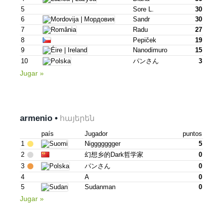
5
Sore L.
30
6
Sandr
30
7
Radu
27
8
Pepiček
19
9
Nanodimuro
15
10
パンさん
3
Jugar »
armenio •
հայերեն
país
Jugador
puntos
1
Niggggggger
5
2
幻想乡的dark哲学家
0
3
パンさん
0
4
A
0
5
Sudanman
0
Jugar »