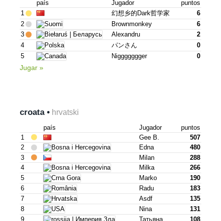
país
Jugador
puntos
1
幻想乡的dark哲学家
6
2
Brownmonkey
6
3
Alexandru
2
4
パンさん
0
5
Niggggggger
0
Jugar »
croata •
hrvatski
país
Jugador
puntos
1
Gee B.
507
2
Edna
480
3
Milan
288
4
Milka
266
5
Marko
190
6
Radu
183
7
Asdf
135
8
Nina
131
9
Татьяна
108