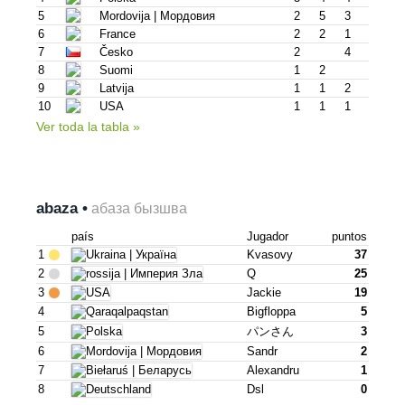
5
Mordovija | Мордовия
2
5
3
6
France
2
2
1
7
Česko
2
4
8
Suomi
1
2
9
Latvija
1
1
2
10
USA
1
1
1
Ver toda la tabla »
abaza •
абаза бызшва
país
Jugador
puntos
1
Kvasovy
37
2
Q
25
3
Jackie
19
4
Bigfloppa
5
5
パンさん
3
6
Sandr
2
7
Alexandru
1
8
Dsl
0