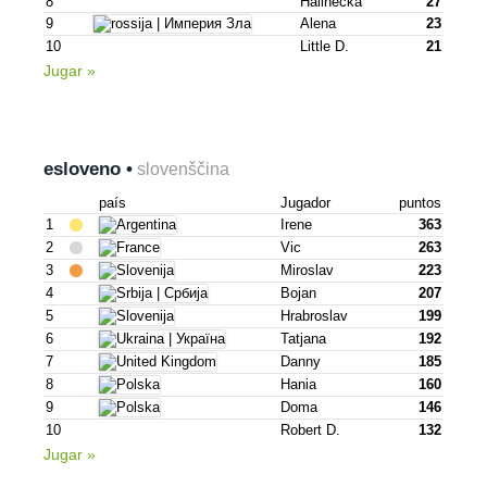
8
Halinečka
27
9
Alena
23
10
Little D.
21
Jugar »
esloveno •
slovenščina
país
Jugador
puntos
1
Irene
363
2
Vic
263
3
Miroslav
223
4
Bojan
207
5
Hrabroslav
199
6
Tatjana
192
7
Danny
185
8
Hania
160
9
Doma
146
10
Robert D.
132
Jugar »