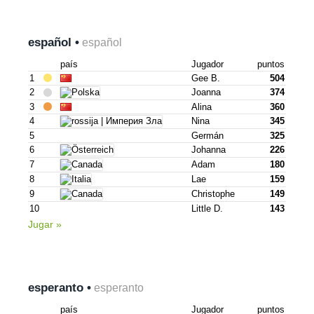
español •
español
país
Jugador
puntos
1
Gee B.
504
2
Joanna
374
3
Alina
360
4
Nina
345
5
Germán
325
6
Johanna
226
7
Adam
180
8
Lae
159
9
Christophe
149
10
Little D.
143
Jugar »
esperanto •
esperanto
país
Jugador
puntos