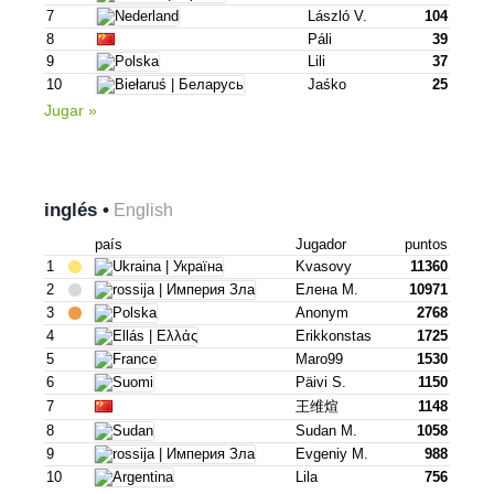
7
László V.
104
8
Páli
39
9
Lili
37
10
Jaśko
25
Jugar »
inglés •
English
país
Jugador
puntos
1
Kvasovy
11360
2
Елена М.
10971
3
Anonym
2768
4
Erikkonstas
1725
5
Maro99
1530
6
Päivi S.
1150
7
王维煊
1148
8
Sudan M.
1058
9
Evgeniy M.
988
10
Lila
756