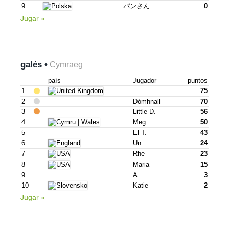
9
パンさん
0
Jugar »
galés •
Cymraeg
país
Jugador
puntos
1
...
75
2
Dòmhnall
70
3
Little D.
56
4
Meg
50
5
El T.
43
6
Un
24
7
Rhe
23
8
Maria
15
9
A
3
10
Katie
2
Jugar »