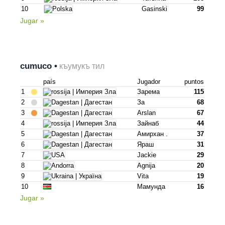
10
Gasinski
99
Jugar »
cumuco •
къумукъ тил
país
Jugador
puntos
1
Зарема
115
2
За
68
3
Arslan
67
4
Зайнаб
44
5
Амирхан .
37
6
Яраш
31
7
Jackie
29
8
Agnija
20
9
Vita
19
10
Мамунда
16
Jugar »