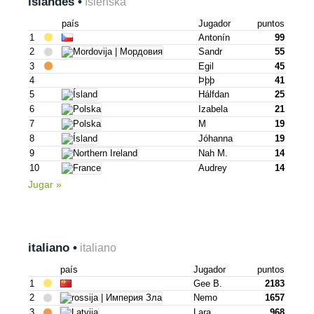
islandés •
íslenska
país
Jugador
puntos
1
Antonín
99
2
Sandr
55
3
Egil
45
4
Þþþ
41
5
Hálfdan
25
6
Izabela
21
7
M
19
8
Jóhanna
19
9
Nah M.
14
10
Audrey
14
Jugar »
italiano •
italiano
país
Jugador
puntos
1
Gee B.
2183
2
Nemo
1657
3
Lara
968