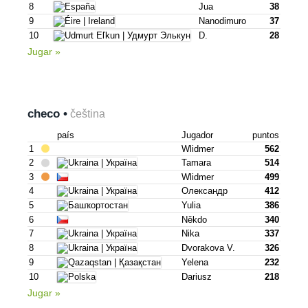
8
Jua
38
9
Nanodimuro
37
10
D.
28
Jugar »
checo •
čeština
país
Jugador
puntos
1
Wlidmer
562
2
Tamara
514
3
Wlidmer
499
4
Олександр
412
5
Yulia
386
6
Někdo
340
7
Nika
337
8
Dvorakova V.
326
9
Yelena
232
10
Dariusz
218
Jugar »