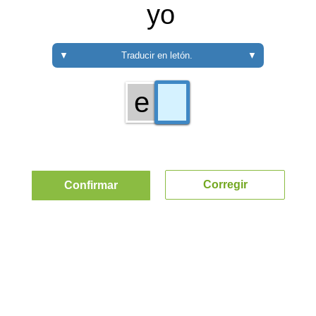
yo
▼
Traducir en letón.
▼