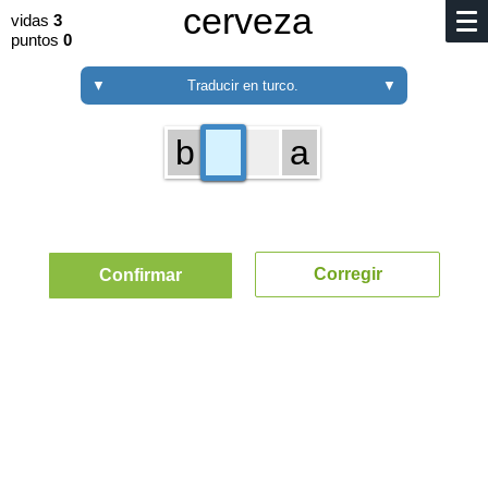
cerveza
vidas
3
puntos
0
▼
Traducir en turco.
▼