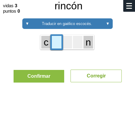
rincón
vidas
3
puntos
0
▼
Traducir en gaélico escocés.
▼