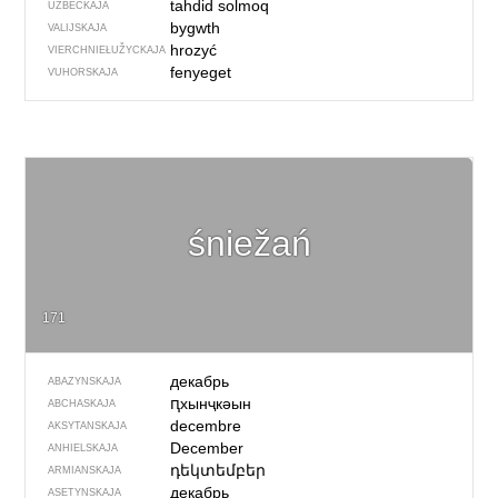
tahdid solmoq
UZBECKAJA
bygwth
VALIJSKAJA
hrozyć
VIERCHNIE­ŁUŽYCKAJA
fenyeget
VUHORSKAJA
śniežań
171
декабрь
ABAZYNSKAJA
ԥхынҷкәын
ABCHASKAJA
decembre
AKSYTANSKAJA
December
ANHIELSKAJA
դեկտեմբեր
ARMIANSKAJA
декабрь
ASETYNSKAJA