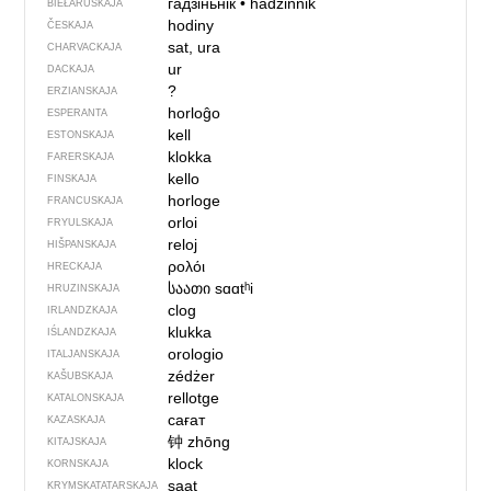
гадзіньнік
•
hadzińnik
BIEŁARUSKAJA
hodiny
ČESKAJA
sat, ura
CHARVACKAJA
ur
DACKAJA
?
ERZIANSKAJA
horloĝo
ESPERANTA
kell
ESTONSKAJA
klokka
FARERSKAJA
kello
FINSKAJA
horloge
FRANCUSKAJA
orloi
FRYULSKAJA
reloj
HIŠPANSKAJA
ρολόι
HRECKAJA
საათი
sɑɑtʰi
HRUZINSKAJA
clog
IRLANDZKAJA
klukka
IŚLANDZKAJA
orologio
ITALJANSKAJA
zédżer
KAŠUBSKAJA
rellotge
KATALONSKAJA
сағат
KAZASKAJA
钟
zhōng
KITAJSKAJA
klock
KORNSKAJA
saat
KRYMSKA­TATARSKAJA