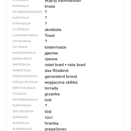
烤面包
kǎomiànbāo
KITAJSKAJA
krasa
KORNSKAJA
?
KRYMSKA­TATARSKAJA
?
KUMYCKAJA
?
KYRHYSKAJA
skrebùtis
LITOŬSKAJA
Toast
LUKSEMBURSKAJA
?
ŁATHALSKAJA
tostermaize
ŁATYSKAJA
двопек
MAKIEDONSKAJA
гренок
MASKALSKAJA
ristet brød
•
rista brød
NARVESKAJA
das Röstbrot
NIAMIECKAJA
geroosterd brood
NIDERLANDZKAJA
wopjacona skibka
NIŽNIEŁUŽYCKAJA
torrada
PARTUHALSKAJA
grzanka
POLSKAJA
tost
RETARAMANSKAJA
?
RUMYNSKAJA
tòst
ŠATLANDZKAJA
тост
SERBSKAJA
hrianka
SŁAVACKAJA
prepečenec
SŁAVIENSKAJA