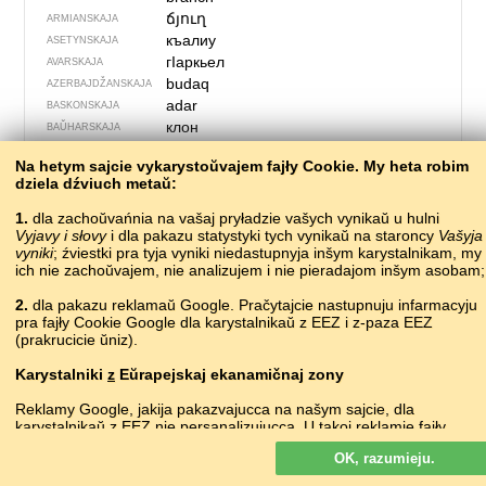
ճյուղ
ARMIANSKAJA
къалиу
ASETYNSKAJA
гIаркьел
AVARSKAJA
budaq
AZERBAJDŽAN­SKAJA
adar
BASKONSKAJA
клон
BAŬHARSKAJA
галіна
•
halina
BIEŁARUSKAJA
Na hetym sajcie vykarystoŭvajem fajły Cookie. My heta robim
větev
ČESKAJA
dziela dźviuch metaŭ:
grana
CHARVACKAJA
gren
DACKAJA
1.
dla zachoŭvańnia na vašaj pryładzie vašych vynikaŭ u hulni
Vyjavy i słovy
i dla pakazu statystyki tych vynikaŭ na staroncy
тарад
Vašyja
ERZIANSKAJA
vyniki
; źviestki pra tyja vyniki niedastupnyja inšym karystalnikam, my
branĉo
ESPERANTA
ich nie zachoŭvajem, nie analizujem i nie pieradajom inšym asobam;
puuharu
ESTONSKAJA
grein
FARERSKAJA
2.
dla pakazu reklamaŭ Google. Pračytajcie nastupnuju infarmacyju
pra fajły Cookie Google dla karystalnikaŭ z EEZ i z-paza EEZ
oksa
FINSKAJA
(prakrucicie ŭniz).
branche
FRANCUSKAJA
ram
FRYULSKAJA
Karystalniki
z
Eŭrapejskaj ekanamičnaj zony
rama
HIŠPANSKAJA
Reklamy Google, jakija pakazvajucca na našym sajcie, dla
κλαδί
HRECKAJA
karystalnikaŭ z EEZ
nie
persanalizujucca. U takoj reklamie fajły
რტო
rtʼɔ
HRUZINSKAJA
cookie nie vykarystoŭvajucca dla persanalizacyi abjavaŭ, ale słužać
craobh, géag
IRLANDZKAJA
OK, razumieju.
dla abmiežavańnia častaty pakazaŭ, padrych­toŭki zvodnych
grein
IŚLANDZKAJA
spravazdač, a taksama dla abarony ad machlarstva i złoŭžyvańnia.