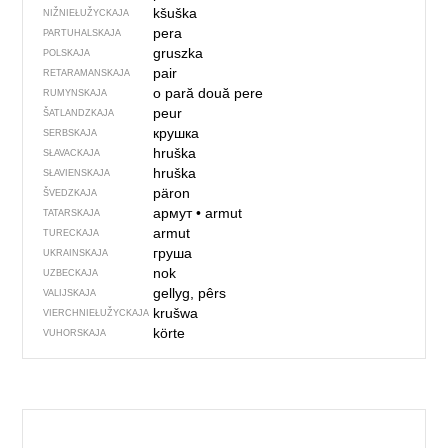
kšuška
NIŽNIEŁUŽYCKAJA
pera
PARTUHALSKAJA
gruszka
POLSKAJA
pair
RETARAMANSKAJA
o pară
două pere
RUMYNSKAJA
peur
ŠATLANDZKAJA
крушка
SERBSKAJA
hruška
SŁAVACKAJA
hruška
SŁAVIENSKAJA
päron
ŠVEDZKAJA
армут
•
armut
TATARSKAJA
armut
TURECKAJA
груша
UKRAINSKAJA
nok
UZBECKAJA
gellyg, pêrs
VALIJSKAJA
krušwa
VIERCHNIE­ŁUŽYCKAJA
körte
VUHORSKAJA