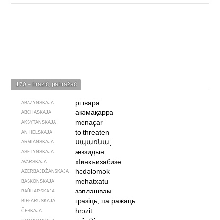
170 – hrazić, pahražać
ршвара
ABAZYNSKAJA
ақәмақарра
ABCHASKAJA
menaçar
AKSYTANSKAJA
to threaten
ANHIELSKAJA
սպառնալ
ARMIANSKAJA
ӕвзидын
ASETYNSKAJA
хIинкъизабизе
AVARSKAJA
hədələmək
AZERBAJDŽAN­SKAJA
mehatxatu
BASKONSKAJA
заплашвам
BAŬHARSKAJA
гразіць, пагражаць
BIEŁARUSKAJA
hrozit
ČESKAJA