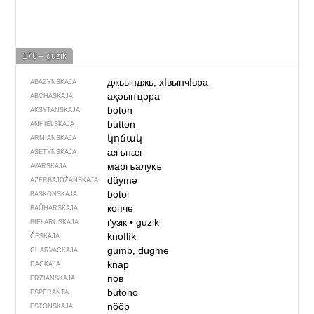
176 – guzik
джьынджь, хIвынчIвра
ABAZYNSKAJA
аҳәынҵәра
ABCHASKAJA
boton
AKSYTANSKAJA
button
ANHIELSKAJA
կոճակ
ARMIANSKAJA
ӕгънӕг
ASETYNSKAJA
маргъалукъ
AVARSKAJA
düymə
AZERBAJDŽAN­SKAJA
botoi
BASKONSKAJA
копче
BAŬHARSKAJA
ґузік
•
guzik
BIEŁARUSKAJA
knoflík
ČESKAJA
gumb, dugme
CHARVACKAJA
knap
DACKAJA
пов
ERZIANSKAJA
butono
ESPERANTA
nööp
ESTONSKAJA