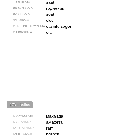
saat
TURECKAJA
годинник
UKRAINSKAJA
soat
UZBECKAJA
cloc
VALIJSKAJA
časnik, zeger
VIERCHNIE­ŁUŽYCKAJA
óra
VUHORSKAJA
178 – halina
махъвда
ABAZYNSKAJA
амахәҭа
ABCHASKAJA
ram
AKSYTANSKAJA
branch
ANHIELSKAJA