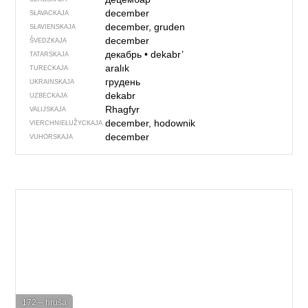
december
SŁAVACKAJA
december, gruden
SŁAVIENSKAJA
december
ŠVEDZKAJA
декабрь
•
dekabr’
TATARSKAJA
aralık
TURECKAJA
грудень
UKRAINSKAJA
dekabr
UZBECKAJA
Rhagfyr
VALIJSKAJA
december, hodownik
VIERCHNIE­ŁUŽYCKAJA
december
VUHORSKAJA
172 – hruša