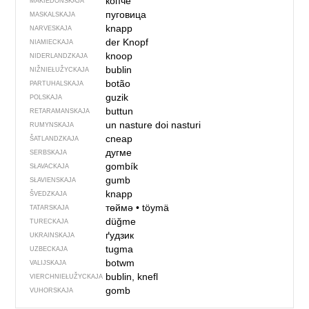
копче
MAKIEDONSKAJA
пуговица
MASKALSKAJA
knapp
NARVESKAJA
der Knopf
NIAMIECKAJA
knoop
NIDERLANDZKAJA
bublin
NIŽNIEŁUŽYCKAJA
botão
PARTUHALSKAJA
guzik
POLSKAJA
buttun
RETARAMANSKAJA
un nasture
doi nasturi
RUMYNSKAJA
cneap
ŠATLANDZKAJA
дугме
SERBSKAJA
gombík
SŁAVACKAJA
gumb
SŁAVIENSKAJA
knapp
ŠVEDZKAJA
төймә
•
töymä
TATARSKAJA
düğme
TURECKAJA
ґудзик
UKRAINSKAJA
tugma
UZBECKAJA
botwm
VALIJSKAJA
bublin, knefl
VIERCHNIE­ŁUŽYCKAJA
gomb
VUHORSKAJA