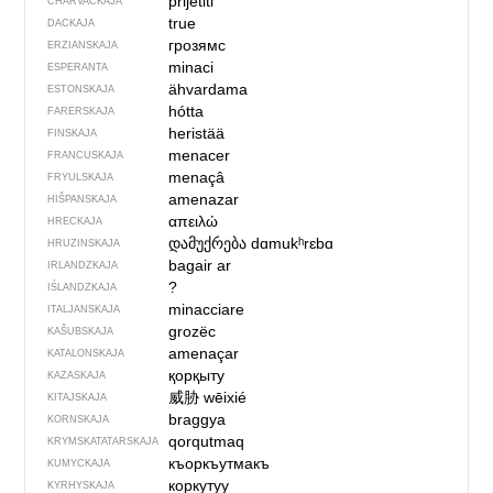
prijetiti
CHARVACKAJA
true
DACKAJA
грозямс
ERZIANSKAJA
minaci
ESPERANTA
ähvardama
ESTONSKAJA
hótta
FARERSKAJA
heristää
FINSKAJA
menacer
FRANCUSKAJA
menaçâ
FRYULSKAJA
amenazar
HIŠPANSKAJA
απειλώ
HRECKAJA
დამუქრება
dɑmukʰrɛbɑ
HRUZINSKAJA
bagair ar
IRLANDZKAJA
?
IŚLANDZKAJA
minacciare
ITALJANSKAJA
grozëc
KAŠUBSKAJA
amenaçar
KATALONSKAJA
қорқыту
KAZASKAJA
威胁
wēixié
KITAJSKAJA
braggya
KORNSKAJA
qorqutmaq
KRYMSKA­TATARSKAJA
къоркъутмакъ
KUMYCKAJA
коркутуу
KYRHYSKAJA