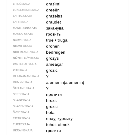
grasìnti
LITOŬSKAJA
dreeën
LUKSEMBURSKAJA
gražeitīs
ŁATHALSKAJA
draudēt
ŁATYSKAJA
заканува
MAKIEDONSKAJA
грозить
MASKALSKAJA
true
•
truga
NARVESKAJA
drohen
NIAMIECKAJA
bedreigen
NIDERLANDZKAJA
grozyś
NIŽNIEŁUŽYCKAJA
ameaçar
PARTUHALSKAJA
grozić
POLSKAJA
?
RETARAMANSKAJA
a amenința
ameninț
RUMYNSKAJA
?
ŠATLANDZKAJA
претити
SERBSKAJA
hroziť
SŁAVACKAJA
groziti
SŁAVIENSKAJA
hota
ŠVEDZKAJA
янау, куркыту
TATARSKAJA
tehdit etmek
TURECKAJA
грозити
UKRAINSKAJA