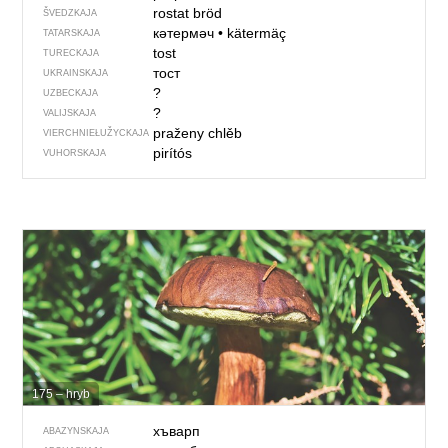
rostat bröd
ŠVEDZKAJA
кәтермәч
•
kätermäç
TATARSKAJA
tost
TURECKAJA
тост
UKRAINSKAJA
?
UZBECKAJA
?
VALIJSKAJA
praženy chlěb
VIERCHNIE­ŁUŽYCKAJA
pirítós
VUHORSKAJA
175 – hryb
хъварп
ABAZYNSKAJA