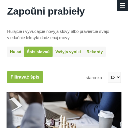
Zapoŭni prabieły
Hulajcie i vyvučajcie novyja słovy albo praviercie svajo
viedańnie leksyki dadzienaj movy.
Hulać
Śpis słovaŭ
Vašyja vyniki
Rekordy
Filtravać śpis
staronka