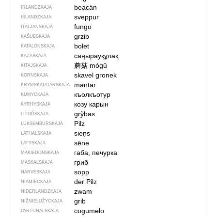
beacán
IRLANDZKAJA
sveppur
IŚLANDZKAJA
fungo
ITALJANSKAJA
grzib
KAŠUBSKAJA
bolet
KATALONSKAJA
саңырауқұлақ
KAZASKAJA
蘑菇
mógū
KITAJSKAJA
skavel gronek
KORNSKAJA
mantar
KRYMSKA­TATARSKAJA
къолкъотур
KUMYCKAJA
козу карын
KYRHYSKAJA
grỹbas
LITOŬSKAJA
Pilz
LUKSEMBURSKAJA
sieņs
ŁATHALSKAJA
sēne
ŁATYSKAJA
габа, печурка
MAKIEDONSKAJA
гриб
MASKALSKAJA
sopp
NARVESKAJA
der Pilz
NIAMIECKAJA
zwam
NIDERLANDZKAJA
grib
NIŽNIEŁUŽYCKAJA
cogumelo
PARTUHALSKAJA