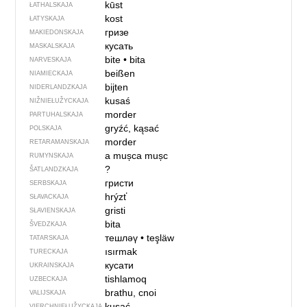
kūst
ŁATHALSKAJA
kost
ŁATYSKAJA
гризе
MAKIEDONSKAJA
кусать
MASKALSKAJA
bite
•
bita
NARVESKAJA
beißen
NIAMIECKAJA
bijten
NIDERLANDZKAJA
kusaś
NIŽNIEŁUŽYCKAJA
morder
PARTUHALSKAJA
gryźć, kąsać
POLSKAJA
morder
RETARAMANSKAJA
a mușca
mușc
RUMYNSKAJA
?
ŠATLANDZKAJA
гристи
SERBSKAJA
hrýzť
SŁAVACKAJA
gristi
SŁAVIENSKAJA
bita
ŠVEDZKAJA
тешләү
•
teşläw
TATARSKAJA
ısırmak
TURECKAJA
кусати
UKRAINSKAJA
tishlamoq
UZBECKAJA
brathu, cnoi
VALIJSKAJA
kusać
VIERCHNIE­ŁUŽYCKAJA