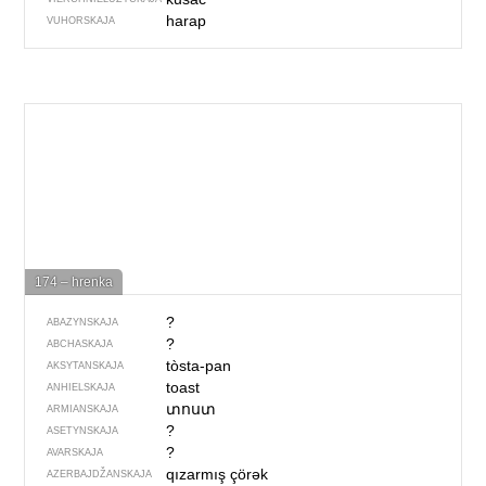
harap
VUHORSKAJA
174 – hrenka
?
ABAZYNSKAJA
?
ABCHASKAJA
tòsta-pan
AKSYTANSKAJA
toast
ANHIELSKAJA
տոստ
ARMIANSKAJA
?
ASETYNSKAJA
?
AVARSKAJA
qızarmış çörək
AZERBAJDŽAN­SKAJA