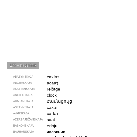
177 – hadzińnik
сахIат
ABAZYNSKAJA
асааҭ
ABCHASKAJA
relòtge
AKSYTANSKAJA
clock
ANHIELSKAJA
ժամացույց
ARMIANSKAJA
сахат
ASETYNSKAJA
сагІат
AVARSKAJA
saat
AZERBAJDŽAN­SKAJA
erloju
BASKONSKAJA
часовник
BAŬHARSKAJA