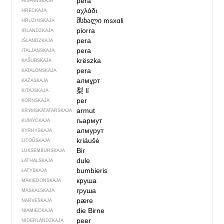
pera
HIŠPANSKAJA
αχλάδι
HRECKAJA
მსხალი
msxɑli
HRUZINSKAJA
piorra
IRLANDZKAJA
pera
IŚLANDZKAJA
pera
ITALJANSKAJA
krëszka
KAŠUBSKAJA
pera
KATALONSKAJA
алмұрт
KAZASKAJA
梨
lí
KITAJSKAJA
per
KORNSKAJA
armut
KRYMSKA­TATARSKAJA
гьармут
KUMYCKAJA
алмурут
KYRHYSKAJA
kriáušė
LITOŬSKAJA
Bir
LUKSEMBURSKAJA
dule
ŁATHALSKAJA
bumbieris
ŁATYSKAJA
круша
MAKIEDONSKAJA
груша
MASKALSKAJA
pære
NARVESKAJA
die Birne
NIAMIECKAJA
peer
NIDERLANDZKAJA