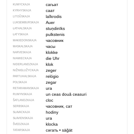
сагьат
KUMYCKAJA
саат
KYRHYSKAJA
laĩkrodis
LITOŬSKAJA
Auer
LUKSEMBURSKAJA
stuņdinīks
ŁATHALSKAJA
pulkstenis
ŁATYSKAJA
часовник
MAKIEDONSKAJA
часы
MASKALSKAJA
klokke
NARVESKAJA
die Uhr
NIAMIECKAJA
klok
NIDERLANDZKAJA
zeger
NIŽNIEŁUŽYCKAJA
relógio
PARTUHALSKAJA
zegar
POLSKAJA
ura
RETARAMANSKAJA
un ceas
două ceasuri
RUMYNSKAJA
cloc
ŠATLANDZKAJA
часовник, сат
SERBSKAJA
hodiny
SŁAVACKAJA
ura
SŁAVIENSKAJA
klocka
ŠVEDZKAJA
сәгать
•
säğät
TATARSKAJA