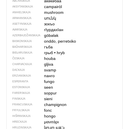
акәкәбаа
ABCHASKAJA
campairòl
AKSYTANSKAJA
mushroom
ANHIELSKAJA
սունկ
ARMIANSKAJA
зокъо
ASETYNSKAJA
гIурдахIан
AVARSKAJA
göbələk
AZERBAJDŽAN­SKAJA
onddo, perretxiko
BASKONSKAJA
гъба
BAŬHARSKAJA
грыб
•
hryb
BIEŁARUSKAJA
houba
ČESKAJA
gljiva
CHARVACKAJA
svamp
DACKAJA
панго
ERZIANSKAJA
fungo
ESPERANTA
seen
ESTONSKAJA
soppur
FARERSKAJA
sieni
FINSKAJA
champignon
FRANCUSKAJA
fonc
FRYULSKAJA
hongo
HIŠPANSKAJA
μανιτάρι
HRECKAJA
სოკო
sɔkʼɔ
HRUZINSKAJA