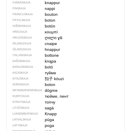
knappur
FARERSKAJA
nappi
FINSKAJA
bouton
FRANCUSKAJA
boton
FRYULSKAJA
botón
HIŠPANSKAJA
κουμπί
HRECKAJA
ღილი
ɣili
HRUZINSKAJA
cnaipe
IRLANDZKAJA
hnappur
IŚLANDZKAJA
bottone
ITALJANSKAJA
knąpa
KAŠUBSKAJA
botó
KATALONSKAJA
түйме
KAZASKAJA
扣子
kòuzi
KITAJSKAJA
boton
KORNSKAJA
dögme
KRYMSKA­TATARSKAJA
тюйме, пент
KUMYCKAJA
топчу
KYRHYSKAJA
sagà
LITOŬSKAJA
Knapp
LUKSEMBURSKAJA
pūga
ŁATHALSKAJA
poga
ŁATYSKAJA