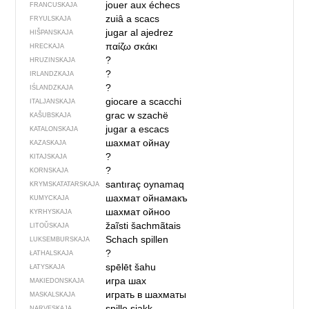
jouer aux échecs
FRANCUSKAJA
zuiâ a scacs
FRYULSKAJA
jugar al ajedrez
HIŠPANSKAJA
παίζω σκάκι
HRECKAJA
?
HRUZINSKAJA
?
IRLANDZKAJA
?
IŚLANDZKAJA
giocare a scacchi
ITALJANSKAJA
grac w szachë
KAŠUBSKAJA
jugar a escacs
KATALONSKAJA
шахмат ойнау
KAZASKAJA
?
KITAJSKAJA
?
KORNSKAJA
santıraç oynamaq
KRYMSKA­TATARSKAJA
шахмат ойнамакъ
KUMYCKAJA
шахмат ойноо
KYRHYSKAJA
žaĩsti šachmãtais
LITOŬSKAJA
Schach spillen
LUKSEMBURSKAJA
?
ŁATHALSKAJA
spēlēt šahu
ŁATYSKAJA
игра шах
MAKIEDONSKAJA
играть в шахматы
MASKALSKAJA
spille sjakk
NARVESKAJA