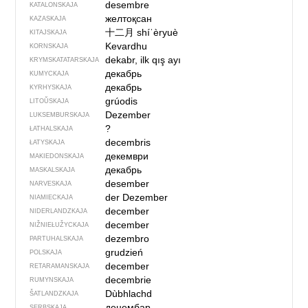
desembre
KATALONSKAJA
желтоқсан
KAZASKAJA
十二月
shíˈèryuè
KITAJSKAJA
Kevardhu
KORNSKAJA
dekabr, ilk qış ayı
KRYMSKA­TATARSKAJA
декабрь
KUMYCKAJA
декабрь
KYRHYSKAJA
grúodis
LITOŬSKAJA
Dezember
LUKSEMBURSKAJA
?
ŁATHALSKAJA
decembris
ŁATYSKAJA
декември
MAKIEDONSKAJA
декабрь
MASKALSKAJA
desember
NARVESKAJA
der Dezember
NIAMIECKAJA
december
NIDERLANDZKAJA
december
NIŽNIEŁUŽYCKAJA
dezembro
PARTUHALSKAJA
grudzień
POLSKAJA
december
RETARAMANSKAJA
decembrie
RUMYNSKAJA
Dùbhlachd
ŠATLANDZKAJA
децембар
SERBSKAJA