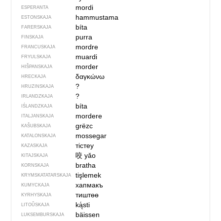
mordi
ESPERANTA
hammustama
ESTONSKAJA
bíta
FARERSKAJA
purra
FINSKAJA
mordre
FRANCUSKAJA
muardi
FRYULSKAJA
morder
HIŠPANSKAJA
δαγκώνω
HRECKAJA
?
HRUZINSKAJA
?
IRLANDZKAJA
bíta
IŚLANDZKAJA
mordere
ITALJANSKAJA
grëzc
KAŠUBSKAJA
mossegar
KATALONSKAJA
тістеу
KAZASKAJA
咬
yǎo
KITAJSKAJA
bratha
KORNSKAJA
tişlemek
KRYMSKA­TATARSKAJA
хапмакъ
KUMYCKAJA
тиштөө
KYRHYSKAJA
ką́sti
LITOŬSKAJA
bäissen
LUKSEMBURSKAJA