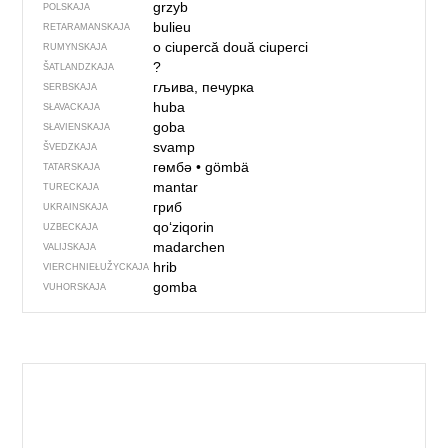
grzyb
POLSKAJA
bulieu
RETARAMANSKAJA
o ciupercă
două ciuperci
RUMYNSKAJA
?
ŠATLANDZKAJA
гљива, печурка
SERBSKAJA
huba
SŁAVACKAJA
goba
SŁAVIENSKAJA
svamp
ŠVEDZKAJA
гөмбә
•
gömbä
TATARSKAJA
mantar
TURECKAJA
гриб
UKRAINSKAJA
qo‘ziqorin
UZBECKAJA
madarchen
VALIJSKAJA
hrib
VIERCHNIE­ŁUŽYCKAJA
gomba
VUHORSKAJA