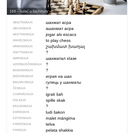
169 – hulać u šachmaty
шахмат асра
ABAZYNSKAJA
ашахмат асра
ABCHASKAJA
jogar als escacs
AKSYTANSKAJA
to play chess
ANHIELSKAJA
շախմատ խաղալ
ARMIANSKAJA
?
ASETYNSKAJA
шахматал хIазе
AVARSKAJA
?
AZERBAJDŽAN­SKAJA
?
BASKONSKAJA
играя на шах
BAŬHARSKAJA
гуляць у шахматы
BIEŁARUSKAJA
?
ČESKAJA
igrati šah
CHARVACKAJA
spille skak
DACKAJA
?
ERZIANSKAJA
ludi ŝakon
ESPERANTA
malet mängima
ESTONSKAJA
telva
FARERSKAJA
pelata shakkia
FINSKAJA