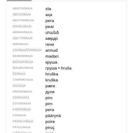
xIа
ABAZYNSKAJA
аҳа
ABCHASKAJA
pera
AKSYTANSKAJA
pear
ANHIELSKAJA
տանձ
ARMIANSKAJA
кӕрдо
ASETYNSKAJA
гени
AVARSKAJA
armud
AZERBAJDŽAN­SKAJA
madari
BASKONSKAJA
круша
BAŬHARSKAJA
груша
•
hruša
BIEŁARUSKAJA
hruška
ČESKAJA
kruška
CHARVACKAJA
pære
DACKAJA
дуля
ERZIANSKAJA
piro
ESPERANTA
pirn
ESTONSKAJA
pera
FARERSKAJA
päärynä
FINSKAJA
poire
FRANCUSKAJA
piruç
FRYULSKAJA