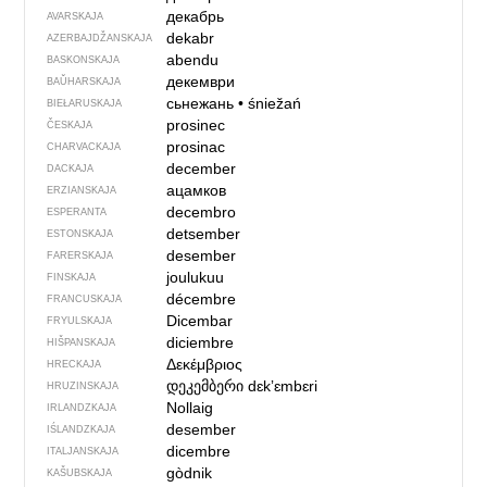
декабрь
AVARSKAJA
dekabr
AZERBAJDŽAN­SKAJA
abendu
BASKONSKAJA
декември
BAŬHARSKAJA
сьнежань
•
śniežań
BIEŁARUSKAJA
prosinec
ČESKAJA
prosinac
CHARVACKAJA
december
DACKAJA
ацамков
ERZIANSKAJA
decembro
ESPERANTA
detsember
ESTONSKAJA
desember
FARERSKAJA
joulukuu
FINSKAJA
décembre
FRANCUSKAJA
Dicembar
FRYULSKAJA
diciembre
HIŠPANSKAJA
Δεκέμβριος
HRECKAJA
დეკემბერი
dɛkʼɛmbɛri
HRUZINSKAJA
Nollaig
IRLANDZKAJA
desember
IŚLANDZKAJA
dicembre
ITALJANSKAJA
gòdnik
KAŠUBSKAJA