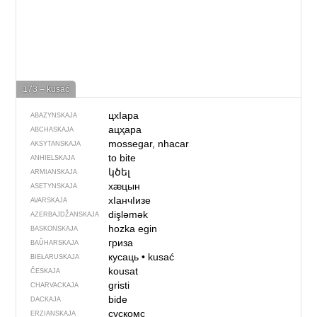
173 – kusać
цхIара
ABAZYNSKAJA
ацҳара
ABCHASKAJA
mossegar, nhacar
AKSYTANSKAJA
to bite
ANHIELSKAJA
կծել
ARMIANSKAJA
хӕцын
ASETYNSKAJA
хIанчIизе
AVARSKAJA
dişləmək
AZERBAJDŽAN­SKAJA
hozka egin
BASKONSKAJA
гриза
BAŬHARSKAJA
кусаць
•
kusać
BIEŁARUSKAJA
kousat
ČESKAJA
gristi
CHARVACKAJA
bide
DACKAJA
сускомс
ERZIANSKAJA