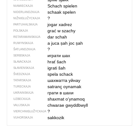
Schach spielen
NIAMIECKAJA
schaak spelen
NIDERLANDZKAJA
?
NIŽNIEŁUŽYCKAJA
jogar xadrez
PARTUHALSKAJA
grać w szachy
POLSKAJA
dar schah
RETARAMANSKAJA
a juca șah
joc șah
RUMYNSKAJA
?
ŠATLANDZKAJA
играти шах
SERBSKAJA
hrať šach
SŁAVACKAJA
igrati šah
SŁAVIENSKAJA
spela schack
ŠVEDZKAJA
шахматта уйнау
TATARSKAJA
satranç oynamak
TURECKAJA
грати в шахи
UKRAINSKAJA
shaxmat o‘ynamoq
UZBECKAJA
chwarae gwyddbwyll
VALIJSKAJA
?
VIERCHNIE­ŁUŽYCKAJA
sakkozik
VUHORSKAJA