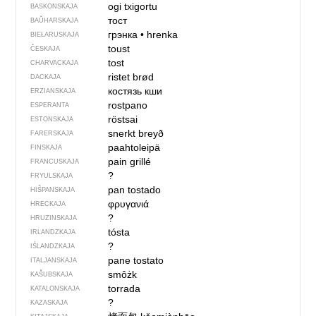
ogi txigortu
BASKONSKAJA
тост
BAŬHARSKAJA
грэнка
•
hrenka
BIEŁARUSKAJA
toust
ČESKAJA
tost
CHARVACKAJA
ristet brød
DACKAJA
костязь кши
ERZIANSKAJA
rostpano
ESPERANTA
röstsai
ESTONSKAJA
snerkt breyð
FARERSKAJA
paahtoleipä
FINSKAJA
pain grillé
FRANCUSKAJA
?
FRYULSKAJA
pan tostado
HIŠPANSKAJA
φρυγανιά
HRECKAJA
?
HRUZINSKAJA
tósta
IRLANDZKAJA
?
IŚLANDZKAJA
pane tostato
ITALJANSKAJA
smôżk
KAŠUBSKAJA
torrada
KATALONSKAJA
?
KAZASKAJA