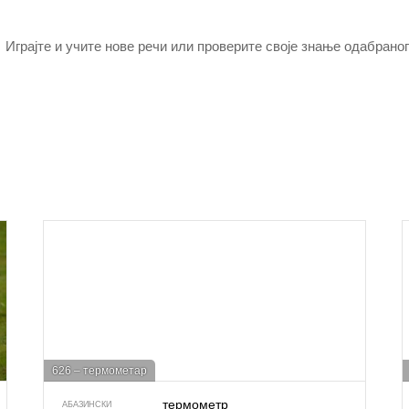
Играјте и учите нове речи или проверите своје знање одабраног
626 – термометар
термометр
АБАЗИНСКИ