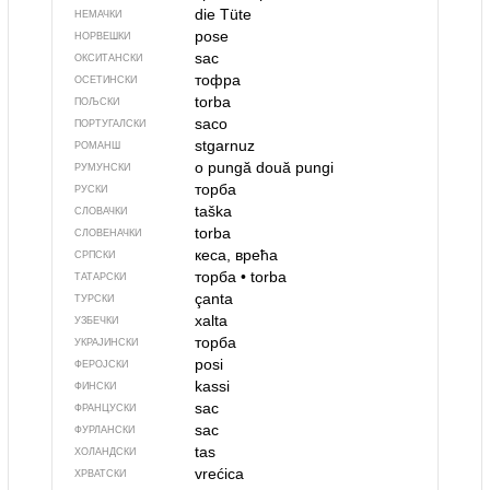
die Tüte
НЕМАЧКИ
pose
НОРВЕШКИ
sac
ОКСИТАНСКИ
тофра
ОСЕТИНСКИ
torba
ПОЉСКИ
saco
ПОРТУГАЛСКИ
stgarnuz
РОМАНШ
o pungă
două pungi
РУМУНСКИ
торба
РУСКИ
taška
СЛОВАЧКИ
torba
СЛОВЕНАЧКИ
кеса, врећа
СРПСКИ
торба
•
torba
ТАТАРСКИ
çanta
ТУРСКИ
xalta
УЗБЕЧКИ
торба
УКРАЈИНСКИ
posi
ФЕРОЈСКИ
kassi
ФИНСКИ
sac
ФРАНЦУСКИ
sac
ФУРЛАНСКИ
tas
ХОЛАНДСКИ
vrećica
ХРВАТСКИ