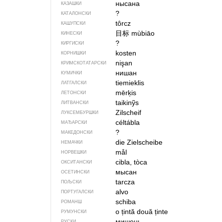
нысана
КАЗАШКИ
?
КАТАЛОНСКИ
tôrcz
КАШУПСКИ
目标
mùbiāo
КИНЕСКИ
?
КИРГИСКИ
kosten
КОРНИШКИ
nişan
КРИМСКОТАТАРСКИ
нишан
КУМИЧКИ
tiemieklis
ЛАТГАЛСКИ
mērķis
ЛЕТОНСКИ
taikinỹs
ЛИТВАНСКИ
Zilscheif
ЛУКСЕМБУРШКИ
céltábla
МАЂАРСКИ
?
МАКЕДОНСКИ
die Zielscheibe
НЕМАЧКИ
mål
НОРВЕШКИ
cibla, tòca
ОКСИТАНСКИ
мысан
ОСЕТИНСКИ
tarcza
ПОЉСКИ
alvo
ПОРТУГАЛСКИ
schiba
РОМАНШ
o țintă
două ținte
РУМУНСКИ
мишень
РУСКИ