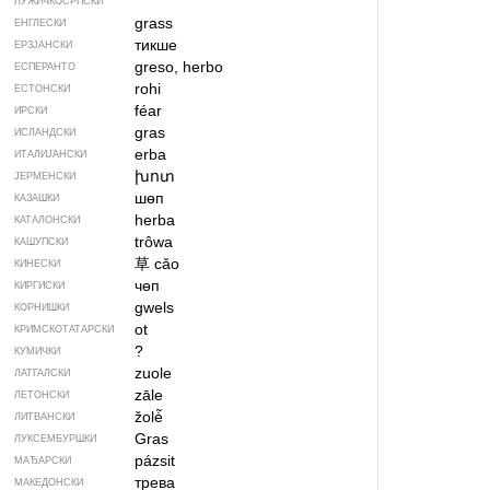
ЛУЖИЧКОСРПСКИ
grass
ЕНГЛЕСКИ
тикше
ЕРЗЈАНСКИ
greso, herbo
ЕСПЕРАНТО
rohi
ЕСТОНСКИ
féar
ИРСКИ
gras
ИСЛАНДСКИ
erba
ИТАЛИЈАНСКИ
խոտ
ЈЕРМЕНСКИ
шөп
КАЗАШКИ
herba
КАТАЛОНСКИ
trôwa
КАШУПСКИ
草
cǎo
КИНЕСКИ
чөп
КИРГИСКИ
gwels
КОРНИШКИ
ot
КРИМСКОТАТАРСКИ
?
КУМИЧКИ
zuole
ЛАТГАЛСКИ
zāle
ЛЕТОНСКИ
žolė̃
ЛИТВАНСКИ
Gras
ЛУКСЕМБУРШКИ
pázsit
МАЂАРСКИ
трева
МАКЕДОНСКИ