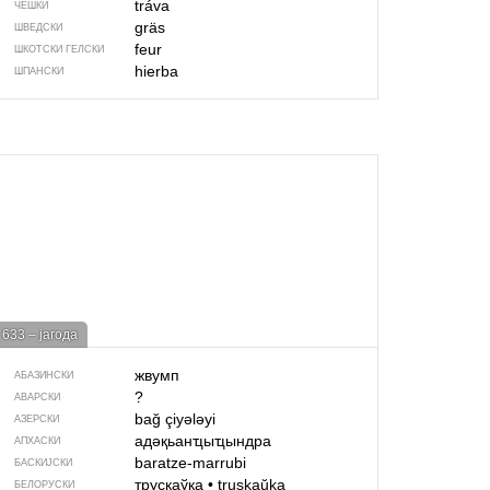
tráva
ЧЕШКИ
gräs
ШВЕДСКИ
feur
ШКОТСКИ ГЕЛСКИ
hierba
ШПАНСКИ
633 – јагода
жвумп
АБАЗИНСКИ
?
АВАРСКИ
bağ çiyələyi
АЗЕРСКИ
адәқьанҵыҵындра
АПХАСКИ
baratze-marrubi
БАСКИЈСКИ
трускаўка
•
truskaŭka
БЕЛОРУСКИ