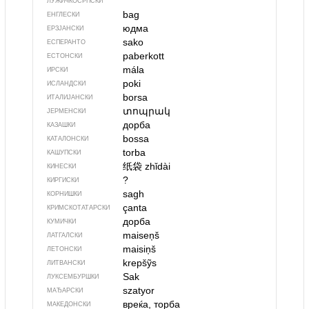
ЛУЖИЧКОСРПСКИ
bag
ЕНГЛЕСКИ
юдма
ЕРЗЈАНСКИ
sako
ЕСПЕРАНТО
paberkott
ЕСТОНСКИ
mála
ИРСКИ
poki
ИСЛАНДСКИ
borsa
ИТАЛИЈАНСКИ
տոպրակ
ЈЕРМЕНСКИ
дорба
КАЗАШКИ
bossa
КАТАЛОНСКИ
torba
КАШУПСКИ
纸袋
zhǐdài
КИНЕСКИ
?
КИРГИСКИ
sagh
КОРНИШКИ
çanta
КРИМСКОТАТАРСКИ
дорба
КУМИЧКИ
maiseņš
ЛАТГАЛСКИ
maisiņš
ЛЕТОНСКИ
krepšỹs
ЛИТВАНСКИ
Sak
ЛУКСЕМБУРШКИ
szatyor
МАЂАРСКИ
вреќа, торба
МАКЕДОНСКИ