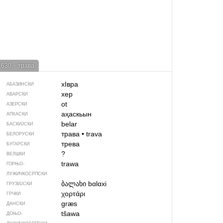
630 – трава
хIвра
АБАЗИНСКИ
хер
АВАРСКИ
ot
АЗЕРСКИ
аҳаскьын
АПХАСКИ
belar
БАСКИЈСКИ
трава
•
trava
БЕЛОРУСКИ
трева
БУГАРСКИ
?
ВЕЛШКИ
trawa
ГОРЊО­
ЛУЖИЧКОСРПСКИ
ბალახი
bɑlɑxi
ГРУЗИЈСКИ
χορτάρι
ГРЧКИ
græs
ДАНСКИ
tšawa
ДОЊО­