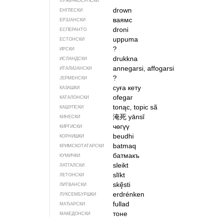
ЛУЖИЧКОСРПСКИ
drown
ЕНГЛЕСКИ
ваямс
ЕРЗЈАНСКИ
droni
ЕСПЕРАНТО
uppuma
ЕСТОНСКИ
?
ИРСКИ
drukkna
ИСЛАНДСКИ
annegarsi, affogarsi
ИТАЛИЈАНСКИ
?
ЈЕРМЕНСКИ
суға кету
КАЗАШКИ
ofegar
КАТАЛОНСКИ
tonąc, topic sã
КАШУПСКИ
淹死
yānsǐ
КИНЕСКИ
чөгүү
КИРГИСКИ
beudhi
КОРНИШКИ
batmaq
КРИМСКОТАТАРСКИ
батмакъ
КУМИЧКИ
sleikt
ЛАТГАЛСКИ
slīkt
ЛЕТОНСКИ
skę̃sti
ЛИТВАНСКИ
erdrénken
ЛУКСЕМБУРШКИ
fullad
МАЂАРСКИ
тоне
МАКЕДОНСКИ