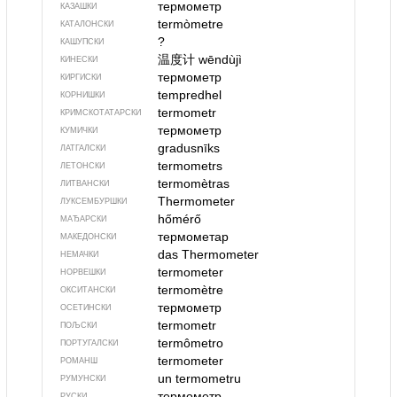
термометр
КАЗАШКИ
termòmetre
КАТАЛОНСКИ
?
КАШУПСКИ
温度计
wēndùjì
КИНЕСКИ
термометр
КИРГИСКИ
tempredhel
КОРНИШКИ
termometr
КРИМСКОТАТАРСКИ
термометр
КУМИЧКИ
gradusnīks
ЛАТГАЛСКИ
termometrs
ЛЕТОНСКИ
termomètras
ЛИТВАНСКИ
Thermometer
ЛУКСЕМБУРШКИ
hőmérő
МАЂАРСКИ
термометар
МАКЕДОНСКИ
das Thermometer
НЕМАЧКИ
termometer
НОРВЕШКИ
termomètre
ОКСИТАНСКИ
термометр
ОСЕТИНСКИ
termometr
ПОЉСКИ
termômetro
ПОРТУГАЛСКИ
termometer
РОМАНШ
un termometru
РУМУНСКИ
термометр
РУСКИ