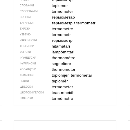
teplomer
СЛОВАЧКИ
termometer
СЛОВЕНАЧКИ
термометар
СРПСКИ
термометр
•
termometr
ТАТАРСКИ
termometre
ТУРСКИ
termometr
УЗБЕЧКИ
термометр
УКРАЈИНСКИ
hitamátari
ФЕРОЈСКИ
lämpömittari
ФИНСКИ
thermomètre
ФРАНЦУСКИ
segnefiere
ФУРЛАНСКИ
thermometer
ХОЛАНДСКИ
toplomjer, termometar
ХРВАТСКИ
teploměr
ЧЕШКИ
termometer
ШВЕДСКИ
teas-mheidh
ШКОТСКИ ГЕЛСКИ
termómetro
ШПАНСКИ