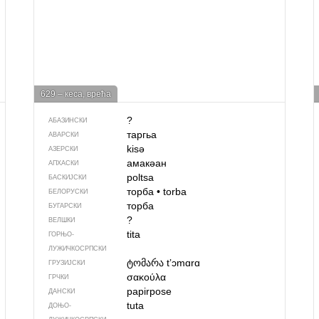
629 – кеса, врећа
?
АБАЗИНСКИ
таргьа
АВАРСКИ
kisə
АЗЕРСКИ
амакәан
АПХАСКИ
poltsa
БАСКИЈСКИ
торба
•
torba
БЕЛОРУСКИ
торба
БУГАРСКИ
?
ВЕЛШКИ
tita
ГОРЊО­
ЛУЖИЧКОСРПСКИ
ტომარა
tʼɔmɑrɑ
ГРУЗИЈСКИ
σακούλα
ГРЧКИ
papirpose
ДАНСКИ
tuta
ДОЊО­