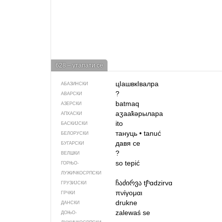
628 – утапати се
цIашвкIвалра
АБАЗИНСКИ
?
АВАРСКИ
batmaq
АЗЕРСКИ
аӡааҟәрылара
АПХАСКИ
ito
БАСКИЈСКИ
тануць
•
tanuć
БЕЛОРУСКИ
давя се
БУГАРСКИ
?
ВЕЛШКИ
so tepić
ГОРЊО­
ЛУЖИЧКОСРПСКИ
ჩაძირვა
tʃʰɑdzirvɑ
ГРУЗИЈСКИ
πνίγομαι
ГРЧКИ
drukne
ДАНСКИ
zalewaś se
ДОЊО­