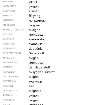
оттек
КАЗАШКИ
oxigen
КАТАЛОНСКИ
krziseń
КАШУПСКИ
氧
yǎng
КИНЕСКИ
кычкылтек
КИРГИСКИ
oksyjen
КОРНИШКИ
oksigen
КРИМСКОТАТАРСКИ
кислород
КУМИЧКИ
skuobeklis
ЛАТГАЛСКИ
skābeklis
ЛЕТОНСКИ
deguõnis
ЛИТВАНСКИ
Sauerstoff
ЛУКСЕМБУРШКИ
oxigén
МАЂАРСКИ
кислород
МАКЕДОНСКИ
der Sauerstoff
НЕМАЧКИ
oksygen
•
surstoff
НОРВЕШКИ
oxigèn
ОКСИТАНСКИ
туаггуыр
ОСЕТИНСКИ
tlen
ПОЉСКИ
oxigénio
ПОРТУГАЛСКИ
oxigen
РОМАНШ
oxigen
РУМУНСКИ
кислород
РУСКИ