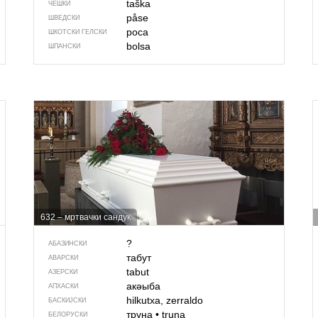
taška
ЧЕШКИ
påse
ШВЕДСКИ
poca
ШКОТСКИ ГЕЛСКИ
bolsa
ШПАНСКИ
632 – мртвачки сандук
?
АБАЗИНСКИ
табут
АВАРСКИ
tabut
АЗЕРСКИ
акәыба
АПХАСКИ
hilkutxa, zerraldo
БАСКИЈСКИ
труна
•
truna
БЕЛОРУСКИ