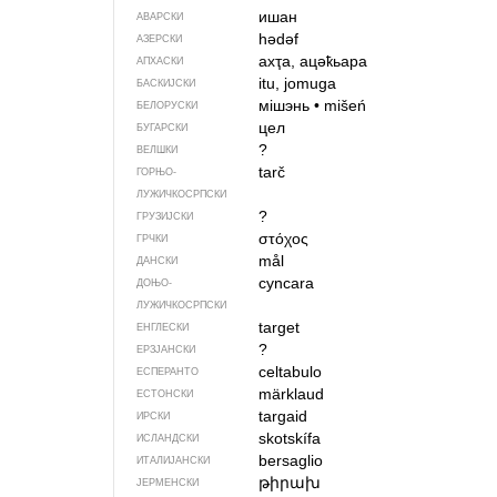
ишан
АВАРСКИ
hədəf
АЗЕРСКИ
ахҭа, ацәҟьара
АПХАСКИ
itu, jomuga
БАСКИЈСКИ
мішэнь
•
mišeń
БЕЛОРУСКИ
цел
БУГАРСКИ
?
ВЕЛШКИ
tarč
ГОРЊО­
ЛУЖИЧКОСРПСКИ
?
ГРУЗИЈСКИ
στόχος
ГРЧКИ
mål
ДАНСКИ
cyncara
ДОЊО­
ЛУЖИЧКОСРПСКИ
target
ЕНГЛЕСКИ
?
ЕРЗЈАНСКИ
celtabulo
ЕСПЕРАНТО
märklaud
ЕСТОНСКИ
targaid
ИРСКИ
skotskífa
ИСЛАНДСКИ
bersaglio
ИТАЛИЈАНСКИ
թիրախ
ЈЕРМЕНСКИ