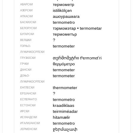
термометр
АВАРСКИ
istilikölçən
АЗЕРСКИ
ашоурашәага
АПХАСКИ
termometro
БАСКИЈСКИ
тэрмомэтар
•
termometar
БЕЛОРУСКИ
термометър
БУГАРСКИ
?
ВЕЛШКИ
termometer
ГОРЊО­
ЛУЖИЧКОСРПСКИ
თერმომეტრი
tʰɛrmɔmɛtʼri
ГРУЗИЈСКИ
θερμόμετρο
ГРЧКИ
termometer
ДАНСКИ
termometer
ДОЊО­
ЛУЖИЧКОСРПСКИ
thermometer
ЕНГЛЕСКИ
?
ЕРЗЈАНСКИ
termometro
ЕСПЕРАНТО
kraadiklaas
ЕСТОНСКИ
teirmiméadar
ИРСКИ
hitamælir
ИСЛАНДСКИ
termometro
ИТАЛИЈАНСКИ
ջերմաչափ
ЈЕРМЕНСКИ