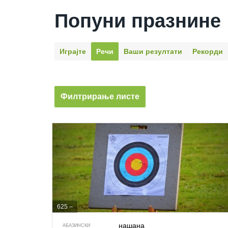
Попуни празнине
Играјте
Речи
Ваши резултати
Рекорди
Филтрирање листе
625 –
нашана
АБАЗИНСКИ