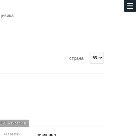
 језика
страна
627 – кисеоник
кислород
АБАЗИНСКИ