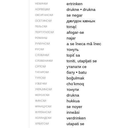
ertrinken
НЕМАЧКИ
drukne
•
drukna
НОРВЕШКИ
se negar
ОКСИТАНСКИ
дӕлдон кӕнын
ОСЕТИНСКИ
tonąć
ПОЉСКИ
afogar-se
ПОРТУГАЛСКИ
najar
РОМАНШ
a se îneca
mă înec
РУМУНСКИ
тонуть
РУСКИ
topiť sa
СЛОВАЧКИ
toniti, utapljati se
СЛОВЕНАЧКИ
утапати се
СРПСКИ
бату
•
batu
ТАТАРСКИ
boğulmak
ТУРСКИ
cho‘kmoq
УЗБЕЧКИ
тонути
УКРАЈИНСКИ
drukna
ФЕРОЈСКИ
hukkua
ФИНСКИ
se noyer
ФРАНЦУСКИ
inneâsi
ФУРЛАНСКИ
verdrinken
ХОЛАНДСКИ
utapati se
ХРВАТСКИ