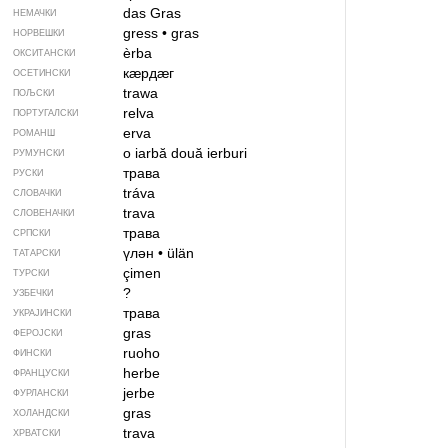
das Gras
НЕМАЧКИ
gress
•
gras
НОРВЕШКИ
èrba
ОКСИТАНСКИ
кӕрдӕг
ОСЕТИНСКИ
trawa
ПОЉСКИ
relva
ПОРТУГАЛСКИ
erva
РОМАНШ
o iarbă
două ierburi
РУМУНСКИ
трава
РУСКИ
tráva
СЛОВАЧКИ
trava
СЛОВЕНАЧКИ
трава
СРПСКИ
үлән
•
ülän
ТАТАРСКИ
çimen
ТУРСКИ
?
УЗБЕЧКИ
трава
УКРАЈИНСКИ
gras
ФЕРОЈСКИ
ruoho
ФИНСКИ
herbe
ФРАНЦУСКИ
jerbe
ФУРЛАНСКИ
gras
ХОЛАНДСКИ
trava
ХРВАТСКИ