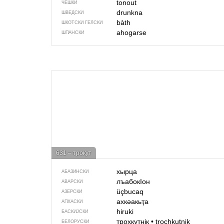
tonout
ЧЕШКИ
drunkna
ШВЕДСКИ
bàth
ШКОТСКИ ГЕЛСКИ
ahogarse
ШПАНСКИ
631 – трокут
хырца
АБАЗИНСКИ
лъабокIон
АВАРСКИ
üçbucaq
АЗЕРСКИ
ахкәакьҭа
АПХАСКИ
hiruki
БАСКИЈСКИ
трохкутнік
•
trochkutnik
БЕЛОРУСКИ