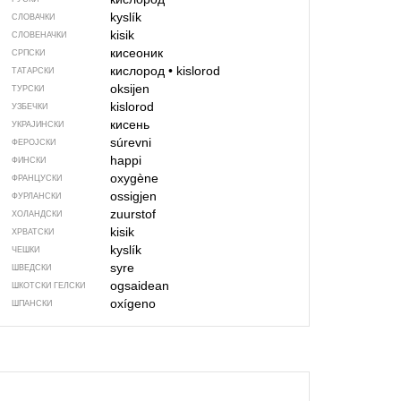
kyslík
СЛОВАЧКИ
kisik
СЛОВЕНАЧКИ
кисеоник
СРПСКИ
кислород
•
kislorod
ТАТАРСКИ
oksijen
ТУРСКИ
kislorod
УЗБЕЧКИ
кисень
УКРАЈИНСКИ
súrevni
ФЕРОЈСКИ
happi
ФИНСКИ
oxygène
ФРАНЦУСКИ
ossigjen
ФУРЛАНСКИ
zuurstof
ХОЛАНДСКИ
kisik
ХРВАТСКИ
kyslík
ЧЕШКИ
syre
ШВЕДСКИ
ogsaidean
ШКОТСКИ ГЕЛСКИ
oxígeno
ШПАНСКИ