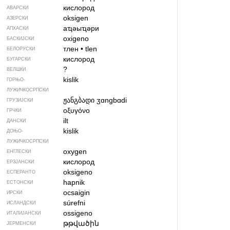
кислород
АВАРСКИ
oksigen
АЗЕРСКИ
аҵәыҵәри
АПХАСКИ
oxigeno
БАСКИЈСКИ
тлен
•
tlen
БЕЛОРУСКИ
кислород
БУГАРСКИ
?
ВЕЛШКИ
kislik
ГОРЊО­
ЛУЖИЧКОСРПСКИ
ჟანგბადი
ʒɑngbɑdi
ГРУЗИЈСКИ
οξυγόνο
ГРЧКИ
ilt
ДАНСКИ
kislik
ДОЊО­
ЛУЖИЧКОСРПСКИ
oxygen
ЕНГЛЕСКИ
кислород
ЕРЗЈАНСКИ
oksigeno
ЕСПЕРАНТО
hapnik
ЕСТОНСКИ
ocsaigin
ИРСКИ
súrefni
ИСЛАНДСКИ
ossigeno
ИТАЛИЈАНСКИ
թթվածին
ЈЕРМЕНСКИ