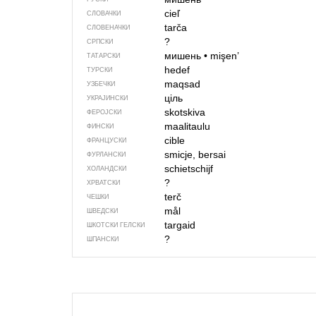
cieľ
СЛОВАЧКИ
tarča
СЛОВЕНАЧКИ
?
СРПСКИ
мишень
•
mişen’
ТАТАРСКИ
hedef
ТУРСКИ
maqsad
УЗБЕЧКИ
ціль
УКРАЈИНСКИ
skotskiva
ФЕРОЈСКИ
maalitaulu
ФИНСКИ
cible
ФРАНЦУСКИ
smicje, bersai
ФУРЛАНСКИ
schietschijf
ХОЛАНДСКИ
?
ХРВАТСКИ
terč
ЧЕШКИ
mål
ШВЕДСКИ
targaid
ШКОТСКИ ГЕЛСКИ
?
ШПАНСКИ