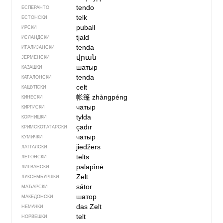
tendo
ЕСПЕРАНТО
telk
ЕСТОНСКИ
puball
ИРСКИ
tjald
ИСЛАНДСКИ
tenda
ИТАЛИЈАНСКИ
վրան
ЈЕРМЕНСКИ
шатыр
КАЗАШКИ
tenda
КАТАЛОНСКИ
celt
КАШУПСКИ
帐篷
zhàngpéng
КИНЕСКИ
чатыр
КИРГИСКИ
tylda
КОРНИШКИ
çadır
КРИМСКОТАТАРСКИ
чатыр
КУМИЧКИ
jiedžers
ЛАТГАЛСКИ
telts
ЛЕТОНСКИ
palapìnė
ЛИТВАНСКИ
Zelt
ЛУКСЕМБУРШКИ
sátor
МАЂАРСКИ
шатор
МАКЕДОНСКИ
das Zelt
НЕМАЧКИ
telt
НОРВЕШКИ