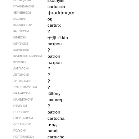
skothylki
ИСЛАНДСКИ
cartuccia
ИТАЛИЈАНСКИ
փամփուշտ
ЈЕРМЕНСКИ
оқ
КАЗАШКИ
cartutx
КАТАЛОНСКИ
?
КАШУПСКИ
子弹
zǐdàn
КИНЕСКИ
патрон
КИРГИСКИ
?
КОРНИШКИ
patron
КРИМСКОТАТАРСКИ
патрон
КУМИЧКИ
?
ЛАТГАЛСКИ
?
ЛЕТОНСКИ
?
ЛИТВАНСКИ
?
ЛУКСЕМБУРШКИ
töltény
МАЂАРСКИ
шаржер
МАКЕДОНСКИ
?
НЕМАЧКИ
patron
НОРВЕШКИ
cartocha
ОКСИТАНСКИ
гилдз
ОСЕТИНСКИ
nabój
ПОЉСКИ
cartucho
ПОРТУГАЛСКИ