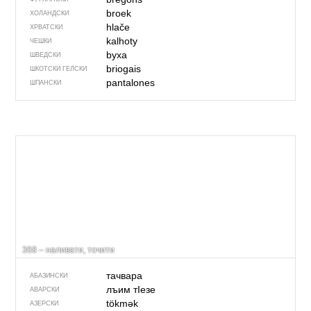
broek
ХОЛАНДСКИ
hlače
ХРВАТСКИ
kalhoty
ЧЕШКИ
byxa
ШВЕДСКИ
briogais
ШКОТСКИ ГЕЛСКИ
pantalones
ШПАНСКИ
368 – наливати, точити
тачвара
АБАЗИНСКИ
лъим тIезе
АВАРСКИ
tökmək
АЗЕРСКИ