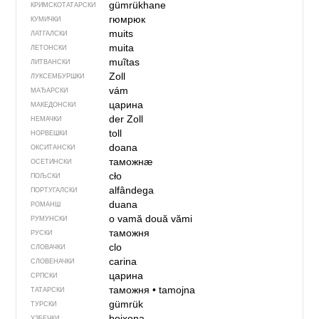
gümrükhane
КРИМСКОТАТАРСКИ
гюмрюк
КУМИЧКИ
muits
ЛАТГАЛСКИ
muita
ЛЕТОНСКИ
muĩtas
ЛИТВАНСКИ
Zoll
ЛУКСЕМБУРШКИ
vám
МАЂАРСКИ
царина
МАКЕДОНСКИ
der Zoll
НЕМАЧКИ
toll
НОРВЕШКИ
doana
ОКСИТАНСКИ
таможнӕ
ОСЕТИНСКИ
cło
ПОЉСКИ
alfândega
ПОРТУГАЛСКИ
duana
РОМАНШ
o vamă
două vămi
РУМУНСКИ
таможня
РУСКИ
clo
СЛОВАЧКИ
carina
СЛОВЕНАЧКИ
царина
СРПСКИ
таможня
•
tamojna
ТАТАРСКИ
gümrük
ТУРСКИ
bojxona
УЗБЕЧКИ