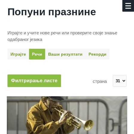
Попуни празнине
Играјте и учите нове речи или проверите своје знање
одабраног језика
Играјте
Речи
Ваши резултати
Рекорди
Филтрирање листе
страна