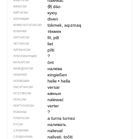
nalewac
КАШУПСКИ
倒
dào
КИНЕСКИ
куюу
КИРГИСКИ
diveri
КОРНИШКИ
tökmek, aqızmaq
КРИМСКОТАТАРСКИ
тёкмек
КУМИЧКИ
līt, piļt
ЛАТГАЛСКИ
liet
ЛЕТОНСКИ
pìlti
ЛИТВАНСКИ
?
ЛУКСЕМБУРШКИ
önt
МАЂАРСКИ
налева
МАКЕДОНСКИ
eingießen
НЕМАЧКИ
helle
•
hella
НОРВЕШКИ
versar
ОКСИТАНСКИ
кӕнын
ОСЕТИНСКИ
nalewać
ПОЉСКИ
verter
ПОРТУГАЛСКИ
?
РОМАНШ
a turna
turnez
РУМУНСКИ
наливать
РУСКИ
nalievať
СЛОВАЧКИ
nalivati, točiti
СЛОВЕНАЧКИ