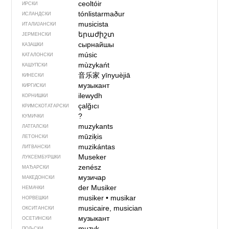
ceoltóir
ИРСКИ
tónlistarmaður
ИСЛАНДСКИ
musicista
ИТАЛИЈАНСКИ
երաժիշտ
ЈЕРМЕНСКИ
сырнайшы
КАЗАШКИ
músic
КАТАЛОНСКИ
mùzykańt
КАШУПСКИ
音乐家
yīnyuèjiā
КИНЕСКИ
музыкант
КИРГИСКИ
ilewydh
КОРНИШКИ
çalğıcı
КРИМСКОТАТАРСКИ
?
КУМИЧКИ
muzykants
ЛАТГАЛСКИ
mūziķis
ЛЕТОНСКИ
muzikántas
ЛИТВАНСКИ
Museker
ЛУКСЕМБУРШКИ
zenész
МАЂАРСКИ
музичар
МАКЕДОНСКИ
der Musiker
НЕМАЧКИ
musiker
•
musikar
НОРВЕШКИ
musicaire, musician
ОКСИТАНСКИ
музыкант
ОСЕТИНСКИ
muzyk
ПОЉСКИ