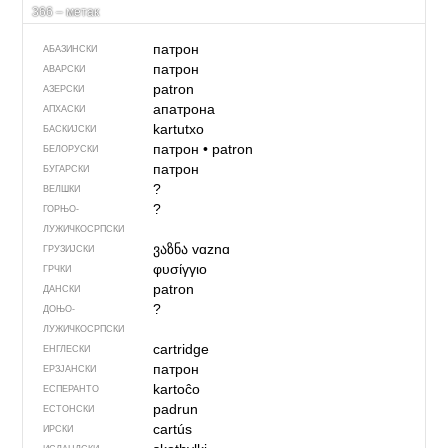
366 – метак
патрон
АБАЗИНСКИ
патрон
АВАРСКИ
patron
АЗЕРСКИ
апатрона
АПХАСКИ
kartutxo
БАСКИЈСКИ
патрон
•
patron
БЕЛОРУСКИ
патрон
БУГАРСКИ
?
ВЕЛШКИ
?
ГОРЊО­
ЛУЖИЧКОСРПСКИ
ვაზნა
vɑznɑ
ГРУЗИЈСКИ
φυσίγγιο
ГРЧКИ
patron
ДАНСКИ
?
ДОЊО­
ЛУЖИЧКОСРПСКИ
cartridge
ЕНГЛЕСКИ
патрон
ЕРЗЈАНСКИ
kartoĉo
ЕСПЕРАНТО
padrun
ЕСТОНСКИ
cartús
ИРСКИ