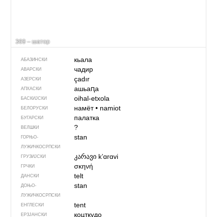
369 – шатор
кьала
АБАЗИНСКИ
чадир
АВАРСКИ
çadır
АЗЕРСКИ
ашьаԥа
АПХАСКИ
oihal-etxola
БАСКИЈСКИ
намёт
•
namiot
БЕЛОРУСКИ
палатка
БУГАРСКИ
?
ВЕЛШКИ
stan
ГОРЊО­
ЛУЖИЧКОСРПСКИ
კარავი
kʼɑrɑvi
ГРУЗИЈСКИ
σκηνή
ГРЧКИ
telt
ДАНСКИ
stan
ДОЊО­
ЛУЖИЧКОСРПСКИ
tent
ЕНГЛЕСКИ
коцткудо
ЕРЗЈАНСКИ