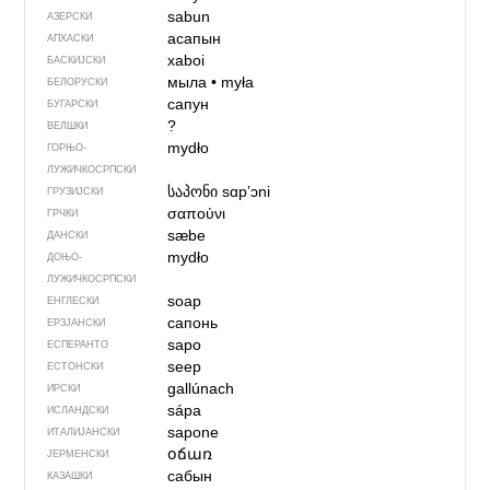
sabun
АЗЕРСКИ
асапын
АПХАСКИ
xaboi
БАСКИЈСКИ
мыла
•
myła
БЕЛОРУСКИ
сапун
БУГАРСКИ
?
ВЕЛШКИ
mydło
ГОРЊО­
ЛУЖИЧКОСРПСКИ
საპონი
sɑpʼɔni
ГРУЗИЈСКИ
σαπούνι
ГРЧКИ
sæbe
ДАНСКИ
mydło
ДОЊО­
ЛУЖИЧКОСРПСКИ
soap
ЕНГЛЕСКИ
сапонь
ЕРЗЈАНСКИ
sapo
ЕСПЕРАНТО
seep
ЕСТОНСКИ
gallúnach
ИРСКИ
sápa
ИСЛАНДСКИ
sapone
ИТАЛИЈАНСКИ
օճառ
ЈЕРМЕНСКИ
сабын
КАЗАШКИ