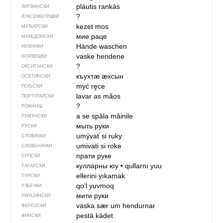
pláutis rankàs
ЛИТВАНСКИ
?
ЛУКСЕМБУРШКИ
kezet mos
МАЂАРСКИ
мие раце
МАКЕДОНСКИ
Hände waschen
НЕМАЧКИ
vaske hendene
НОРВЕШКИ
?
ОКСИТАНСКИ
къухтӕ ӕхсын
ОСЕТИНСКИ
myć ręce
ПОЉСКИ
lavar as mãos
ПОРТУГАЛСКИ
?
РОМАНШ
a se spăla mâinile
РУМУНСКИ
мыть руки
РУСКИ
umývať si ruky
СЛОВАЧКИ
umivati si roke
СЛОВЕНАЧКИ
прати руке
СРПСКИ
кулларны юу
•
qullarnı yuu
ТАТАРСКИ
ellerini yıkamak
ТУРСКИ
qo‘l yuvmoq
УЗБЕЧКИ
мити руки
УКРАЈИНСКИ
vaska sær um hendurnar
ФЕРОЈСКИ
pestä kädet
ФИНСКИ