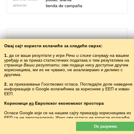
tienda de campaña
ШПАНСКИ
Овај сајт користи колачиће за следеће сврхе:
1.
да се ваши резултати у игри
Речи и слике
сачувају на вашем
уређају и за приказ статистичких података о тим резутатима на
страници
Ваши резултати
; ови подаци нису доступни другим
корисницима, ми их не чувамо, не анализирамо и делимо с
другима.
370 – смучке, скије
2.
за приказивање Гооглеових огласа. Погледајте доле наведене
информације о Google колачићима за кориснике у ЕЕП и изван
лыжа
АБАЗИНСКИ
ЕЕП.
лыжаби
АВАРСКИ
?
АЗЕРСКИ
Корисници
из
Европског економског простора
ашәаҩақәа
АПХАСКИ
Огласи Google који се на нашем сајту приказују корисницима из
?
БАСКИЈСКИ
ЕЕП се
не
персонализују. Иако ови огласи не користе колачиће
ірты
•
irty
БЕЛОРУСКИ
за персонализацију огласа, користе их за омогућавање
ски
БУГАРСКИ
Ок разумем.
ограничавања учесталости, збирно извештавање о огласима и
?
ВЕЛШКИ
борбу против преваре и злоупотребе.