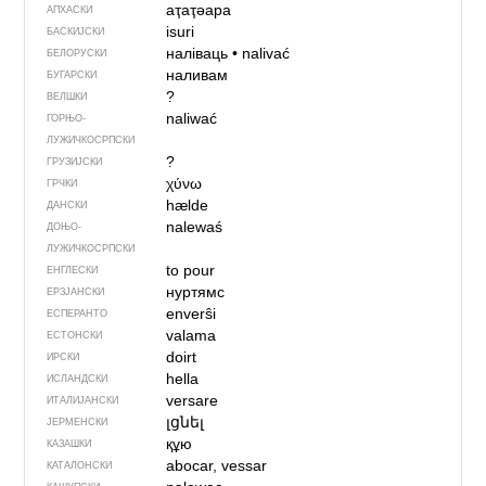
аҭаҭәара
АПХАСКИ
isuri
БАСКИЈСКИ
наліваць
•
nalivać
БЕЛОРУСКИ
наливам
БУГАРСКИ
?
ВЕЛШКИ
naliwać
ГОРЊО­
ЛУЖИЧКОСРПСКИ
?
ГРУЗИЈСКИ
χύνω
ГРЧКИ
hælde
ДАНСКИ
nalewaś
ДОЊО­
ЛУЖИЧКОСРПСКИ
to pour
ЕНГЛЕСКИ
нуртямс
ЕРЗЈАНСКИ
enverŝi
ЕСПЕРАНТО
valama
ЕСТОНСКИ
doirt
ИРСКИ
hella
ИСЛАНДСКИ
versare
ИТАЛИЈАНСКИ
լցնել
ЈЕРМЕНСКИ
құю
КАЗАШКИ
abocar, vessar
КАТАЛОНСКИ