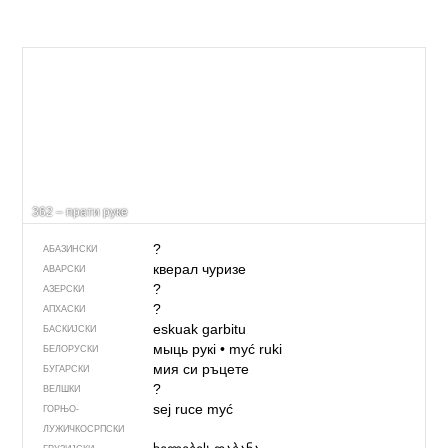
362 – прати руке
?
АБАЗИНСКИ
кверал чуризе
АВАРСКИ
?
АЗЕРСКИ
?
АПХАСКИ
eskuak garbitu
БАСКИЈСКИ
мыць рукі
•
myć ruki
БЕЛОРУСКИ
мия си ръцете
БУГАРСКИ
?
ВЕЛШКИ
sej ruce myć
ГОРЊО­
ЛУЖИЧКОСРПСКИ