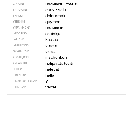
наливати, точити
СРПСКИ
салу
•
salu
ТАТАРСКИ
doldurmak
ТУРСКИ
quymoq
УЗБЕЧКИ
наливати
УКРАЈИНСКИ
skeinkja
ФЕРОЈСКИ
kaataa
ФИНСКИ
verser
ФРАНЦУСКИ
viersâ
ФУРЛАНСКИ
inschenken
ХОЛАНДСКИ
nalijevati, točiti
ХРВАТСКИ
nalévat
ЧЕШКИ
hälla
ШВЕДСКИ
?
ШКОТСКИ ГЕЛСКИ
verter
ШПАНСКИ