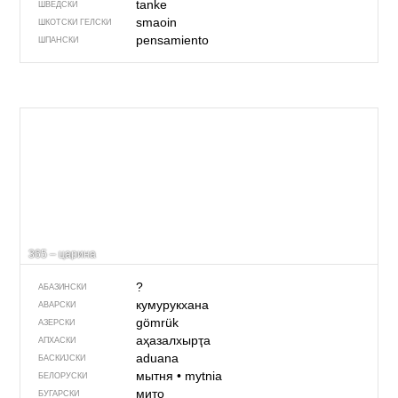
tanke
ШВЕДСКИ
smaoin
ШКОТСКИ ГЕЛСКИ
pensamiento
ШПАНСКИ
365 – царина
?
АБАЗИНСКИ
кумурукхана
АВАРСКИ
gömrük
АЗЕРСКИ
аҳазалхырҭа
АПХАСКИ
aduana
БАСКИЈСКИ
мытня
•
mytnia
БЕЛОРУСКИ
мито
БУГАРСКИ