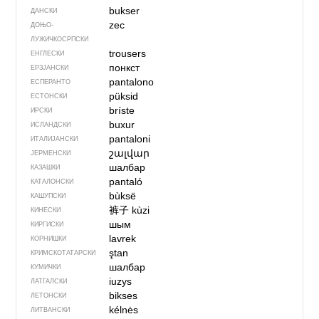
bukser
ДАНСКИ
zec
ДОЊО­
ЛУЖИЧКОСРПСКИ
trousers
ЕНГЛЕСКИ
понкст
ЕРЗЈАНСКИ
pantalono
ЕСПЕРАНТО
püksid
ЕСТОНСКИ
bríste
ИРСКИ
buxur
ИСЛАНДСКИ
pantaloni
ИТАЛИЈАНСКИ
շալվար
ЈЕРМЕНСКИ
шалбар
КАЗАШКИ
pantaló
КАТАЛОНСКИ
bùksë
КАШУПСКИ
裤子
kùzi
КИНЕСКИ
шым
КИРГИСКИ
lavrek
КОРНИШКИ
ştan
КРИМСКОТАТАРСКИ
шалбар
КУМИЧКИ
iuzys
ЛАТГАЛСКИ
bikses
ЛЕТОНСКИ
kélnės
ЛИТВАНСКИ