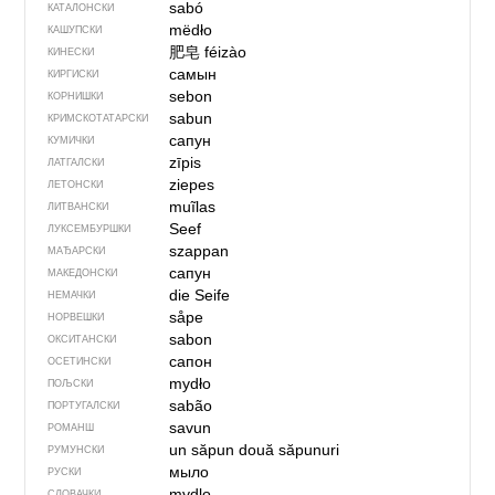
sabó
КАТАЛОНСКИ
mëdło
КАШУПСКИ
肥皂
féizào
КИНЕСКИ
самын
КИРГИСКИ
sebon
КОРНИШКИ
sabun
КРИМСКОТАТАРСКИ
сапун
КУМИЧКИ
zīpis
ЛАТГАЛСКИ
ziepes
ЛЕТОНСКИ
muĩlas
ЛИТВАНСКИ
Seef
ЛУКСЕМБУРШКИ
szappan
МАЂАРСКИ
сапун
МАКЕДОНСКИ
die Seife
НЕМАЧКИ
såpe
НОРВЕШКИ
sabon
ОКСИТАНСКИ
сапон
ОСЕТИНСКИ
mydło
ПОЉСКИ
sabão
ПОРТУГАЛСКИ
savun
РОМАНШ
un săpun
două săpunuri
РУМУНСКИ
мыло
РУСКИ
mydlo
СЛОВАЧКИ