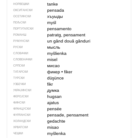
tanke
НОРВЕШКИ
pensada
ОКСИТАНСКИ
хъуыды
ОСЕТИНСКИ
myśl
ПОЉСКИ
pensamento
ПОРТУГАЛСКИ
patratg, pensament
РОМАНШ
un gând
două gânduri
РУМУНСКИ
мысль
РУСКИ
myšlienka
СЛОВАЧКИ
misel
СЛОВЕНАЧКИ
мисао
СРПСКИ
фикер
•
fiker
ТАТАРСКИ
düşünce
ТУРСКИ
fikr
УЗБЕЧКИ
думка
УКРАЈИНСКИ
hugsan
ФЕРОЈСКИ
ajatus
ФИНСКИ
pensée
ФРАНЦУСКИ
pensade, pensament
ФУРЛАНСКИ
gedachte
ХОЛАНДСКИ
misao
ХРВАТСКИ
myšlenka
ЧЕШКИ