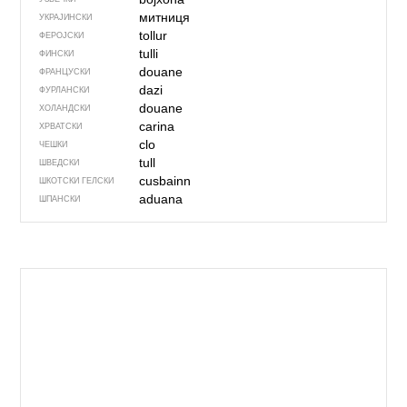
митниця
УКРАЈИНСКИ
tollur
ФЕРОЈСКИ
tulli
ФИНСКИ
douane
ФРАНЦУСКИ
dazi
ФУРЛАНСКИ
douane
ХОЛАНДСКИ
carina
ХРВАТСКИ
clo
ЧЕШКИ
tull
ШВЕДСКИ
cusbainn
ШКОТСКИ ГЕЛСКИ
aduana
ШПАНСКИ