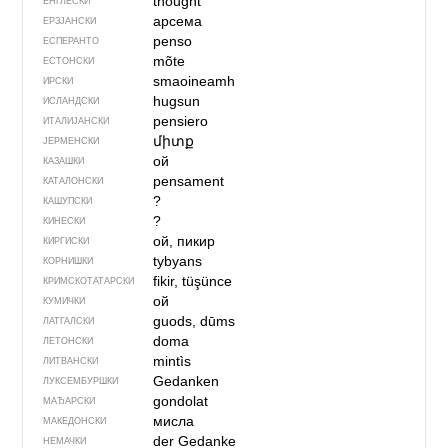
thought
ЕНГЛЕСКИ
арсема
ЕРЗЈАНСКИ
penso
ЕСПЕРАНТО
mõte
ЕСТОНСКИ
smaoineamh
ИРСКИ
hugsun
ИСЛАНДСКИ
pensiero
ИТАЛИЈАНСКИ
միտք
ЈЕРМЕНСКИ
ой
КАЗАШКИ
pensament
КАТАЛОНСКИ
?
КАШУПСКИ
?
КИНЕСКИ
ой, пикир
КИРГИСКИ
tybyans
КОРНИШКИ
fikir, tüşünce
КРИМСКОТАТАРСКИ
ой
КУМИЧКИ
guods, dūms
ЛАТГАЛСКИ
doma
ЛЕТОНСКИ
mintìs
ЛИТВАНСКИ
Gedanken
ЛУКСЕМБУРШКИ
gondolat
МАЂАРСКИ
мисла
МАКЕДОНСКИ
der Gedanke
НЕМАЧКИ