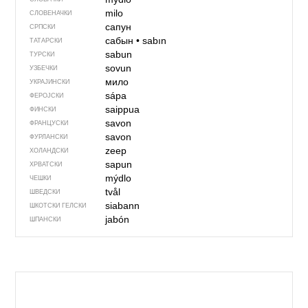
milo
СЛОВЕНАЧКИ
сапун
СРПСКИ
сабын
•
sabın
ТАТАРСКИ
sabun
ТУРСКИ
sovun
УЗБЕЧКИ
мило
УКРАЈИНСКИ
sápa
ФЕРОЈСКИ
saippua
ФИНСКИ
savon
ФРАНЦУСКИ
savon
ФУРЛАНСКИ
zeep
ХОЛАНДСКИ
sapun
ХРВАТСКИ
mýdlo
ЧЕШКИ
tvål
ШВЕДСКИ
siabann
ШКОТСКИ ГЕЛСКИ
jabón
ШПАНСКИ