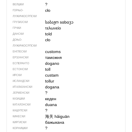
?
ВЕЛШКИ
cło
ГОРЊО­
ЛУЖИЧКОСРПСКИ
საბაჟო
sɑbɑʒɔ
ГРУЗИЈСКИ
τελωνείο
ГРЧКИ
told
ДАНСКИ
cło
ДОЊО­
ЛУЖИЧКОСРПСКИ
customs
ЕНГЛЕСКИ
таможня
ЕРЗЈАНСКИ
dogano
ЕСПЕРАНТО
toll
ЕСТОНСКИ
custam
ИРСКИ
tollur
ИСЛАНДСКИ
dogana
ИТАЛИЈАНСКИ
?
ЈЕРМЕНСКИ
кеден
КАЗАШКИ
duana
КАТАЛОНСКИ
?
КАШУПСКИ
海关
hǎiguān
КИНЕСКИ
бажыкана
КИРГИСКИ
?
КОРНИШКИ