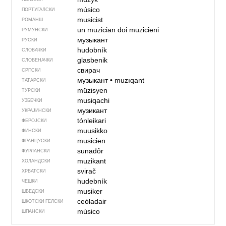
músico
ПОРТУГАЛСКИ
musicist
РОМАНШ
un muzician
doi muzicieni
РУМУНСКИ
музыкант
РУСКИ
hudobník
СЛОВАЧКИ
glasbenik
СЛОВЕНАЧКИ
свирач
СРПСКИ
музыкант
•
muzıqant
ТАТАРСКИ
müzisyen
ТУРСКИ
musiqachi
УЗБЕЧКИ
музикант
УКРАЈИНСКИ
tónleikari
ФЕРОЈСКИ
muusikko
ФИНСКИ
musicien
ФРАНЦУСКИ
sunadôr
ФУРЛАНСКИ
muzikant
ХОЛАНДСКИ
svirač
ХРВАТСКИ
hudebník
ЧЕШКИ
musiker
ШВЕДСКИ
ceòladair
ШКОТСКИ ГЕЛСКИ
músico
ШПАНСКИ