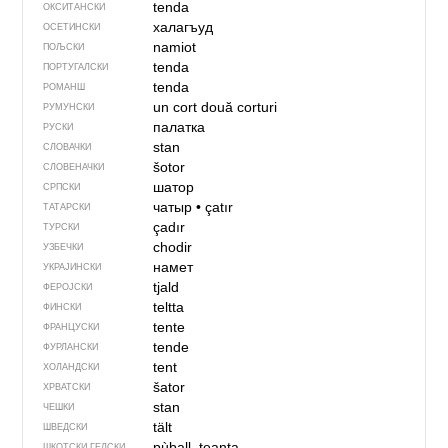
tenda
ОКСИТАНСКИ
халагъуд
ОСЕТИНСКИ
namiot
ПОЉСКИ
tenda
ПОРТУГАЛСКИ
tenda
РОМАНШ
un cort
două corturi
РУМУНСКИ
палатка
РУСКИ
stan
СЛОВАЧКИ
šotor
СЛОВЕНАЧКИ
шатор
СРПСКИ
чатыр
•
çatır
ТАТАРСКИ
çadır
ТУРСКИ
chodir
УЗБЕЧКИ
намет
УКРАЈИНСКИ
tjald
ФЕРОЈСКИ
teltta
ФИНСКИ
tente
ФРАНЦУСКИ
tende
ФУРЛАНСКИ
tent
ХОЛАНДСКИ
šator
ХРВАТСКИ
stan
ЧЕШКИ
tält
ШВЕДСКИ
pùball, teanta
ШКОТСКИ ГЕЛСКИ