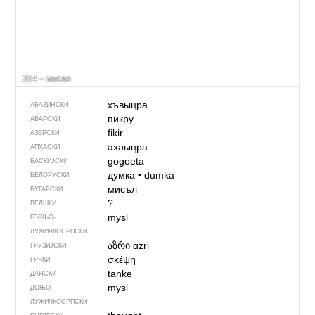
364 – мисао
хъвыцра
АБАЗИНСКИ
пикру
АВАРСКИ
fikir
АЗЕРСКИ
ахәыцра
АПХАСКИ
gogoeta
БАСКИЈСКИ
думка
•
dumka
БЕЛОРУСКИ
мисъл
БУГАРСКИ
?
ВЕЛШКИ
mysl
ГОРЊО­
ЛУЖИЧКОСРПСКИ
აზრი
ɑzri
ГРУЗИЈСКИ
σκέψη
ГРЧКИ
tanke
ДАНСКИ
mysl
ДОЊО­
ЛУЖИЧКОСРПСКИ