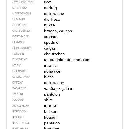
Box
ЛУКСЕМБУРШКИ
nadrág
МАЂАРСКИ
панталони
МАКЕДОНСКИ
die Hose
НЕМАЧКИ
bukse
НОРВЕШКИ
bragas, cauças
ОКСИТАНСКИ
хӕлаф
ОСЕТИНСКИ
spodnie
ПОЉСКИ
calças
ПОРТУГАЛСКИ
chautschas
РОМАНШ
un pantalon
doi pantaloni
РУМУНСКИ
штаны
РУСКИ
nohavice
СЛОВАЧКИ
hlače
СЛОВЕНАЧКИ
панталоне
СРПСКИ
чалбар
•
çalbar
ТАТАРСКИ
pantolon
ТУРСКИ
shim
УЗБЕЧКИ
штани
УКРАЈИНСКИ
buksur
ФЕРОЈСКИ
housut
ФИНСКИ
pantalon
ФРАНЦУСКИ
bregons
ФУРЛАНСКИ