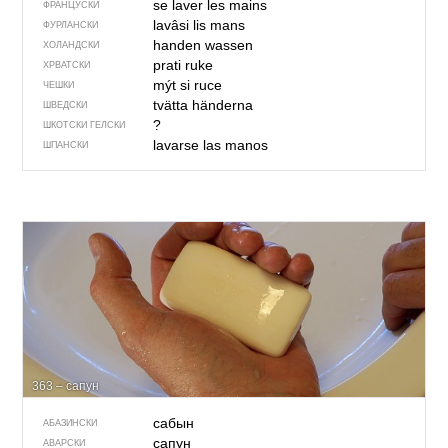
se laver les mains
ФРАНЦУСКИ
lavâsi lis mans
ФУРЛАНСКИ
handen wassen
ХОЛАНДСКИ
prati ruke
ХРВАТСКИ
mýt si ruce
ЧЕШКИ
tvätta händerna
ШВЕДСКИ
?
ШКОТСКИ ГЕЛСКИ
lavarse las manos
ШПАНСКИ
363 – сапун
сабын
АБАЗИНСКИ
сапун
АВАРСКИ