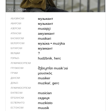
361 – свирач
музыкант
АБАЗИНСКИ
музыкант
АВАРСКИ
musiqiçi
АЗЕРСКИ
амузикант
АПХАСКИ
musikari
БАСКИЈСКИ
музы́ка
•
muzýka
БЕЛОРУСКИ
музикант
БУГАРСКИ
?
ВЕЛШКИ
hudźbnik, herc
ГОРЊО­
ЛУЖИЧКОСРПСКИ
მუსიკოსი
musikʼɔsi
ГРУЗИЈСКИ
μουσικός
ГРЧКИ
musiker
ДАНСКИ
muzikaŕ, gerc
ДОЊО­
ЛУЖИЧКОСРПСКИ
musician
ЕНГЛЕСКИ
седиця
ЕРЗЈАНСКИ
muzikisto
ЕСПЕРАНТО
muusik
ЕСТОНСКИ