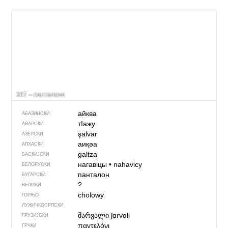
367 – панталоне
айква
АБАЗИНСКИ
тIажу
АВАРСКИ
şalvar
АЗЕРСКИ
аиқәа
АПХАСКИ
galtza
БАСКИЈСКИ
нагавіцы
•
nahavicy
БЕЛОРУСКИ
панталон
БУГАРСКИ
?
ВЕЛШКИ
cholowy
ГОРЊО­
ЛУЖИЧКОСРПСКИ
შარვალი
ʃɑrvɑli
ГРУЗИЈСКИ
παντελόνι
ГРЧКИ