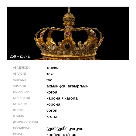
259 – круна
таджь
АБАЗИНСКИ
таж
АВАРСКИ
tac
АЗЕРСКИ
ахьынҷха, агәыргьын
АПХАСКИ
koroa
БАСКИЈСКИ
карона
•
karona
БЕЛОРУСКИ
корона
БУГАРСКИ
coron
ВЕЛШКИ
króna
ГОРЊО­
ЛУЖИЧКОСРПСКИ
გვირგვინი
gvirgvini
ГРУЗИЈСКИ
κορόνα, στέμμα
ГРЧКИ