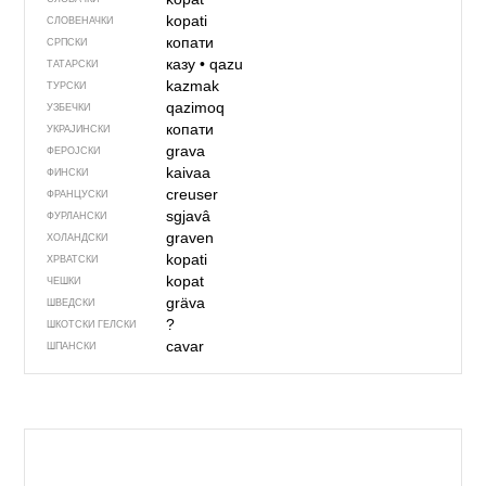
kopati
СЛОВЕНАЧКИ
копати
СРПСКИ
казу
•
qazu
ТАТАРСКИ
kazmak
ТУРСКИ
qazimoq
УЗБЕЧКИ
копати
УКРАЈИНСКИ
grava
ФЕРОЈСКИ
kaivaa
ФИНСКИ
creuser
ФРАНЦУСКИ
sgjavâ
ФУРЛАНСКИ
graven
ХОЛАНДСКИ
kopati
ХРВАТСКИ
kopat
ЧЕШКИ
gräva
ШВЕДСКИ
?
ШКОТСКИ ГЕЛСКИ
cavar
ШПАНСКИ