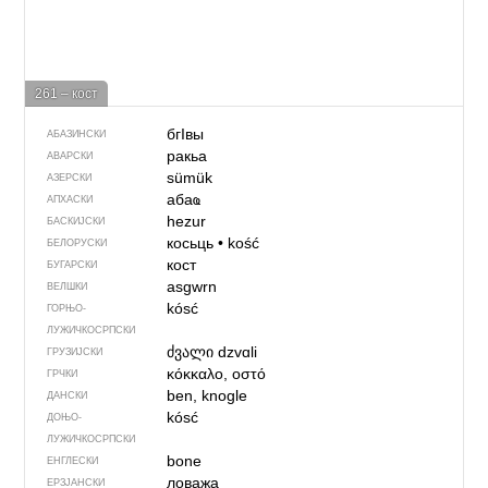
261 – кост
бгIвы
АБАЗИНСКИ
ракьа
АВАРСКИ
sümük
АЗЕРСКИ
абаҩ
АПХАСКИ
hezur
БАСКИЈСКИ
косьць
•
kość
БЕЛОРУСКИ
кост
БУГАРСКИ
asgwrn
ВЕЛШКИ
kósć
ГОРЊО­
ЛУЖИЧКОСРПСКИ
ძვალი
dzvɑli
ГРУЗИЈСКИ
κόκκαλο, οστό
ГРЧКИ
ben, knogle
ДАНСКИ
kósć
ДОЊО­
ЛУЖИЧКОСРПСКИ
bone
ЕНГЛЕСКИ
ловажа
ЕРЗЈАНСКИ