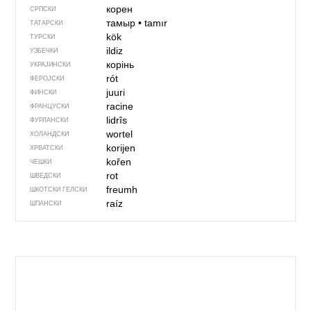
корен
СРПСКИ
тамыр
•
tamır
ТАТАРСКИ
kök
ТУРСКИ
ildiz
УЗБЕЧКИ
корінь
УКРАЈИНСКИ
rót
ФЕРОЈСКИ
juuri
ФИНСКИ
racine
ФРАНЦУСКИ
lidrîs
ФУРЛАНСКИ
wortel
ХОЛАНДСКИ
korijen
ХРВАТСКИ
kořen
ЧЕШКИ
rot
ШВЕДСКИ
freumh
ШКОТСКИ ГЕЛСКИ
raíz
ШПАНСКИ