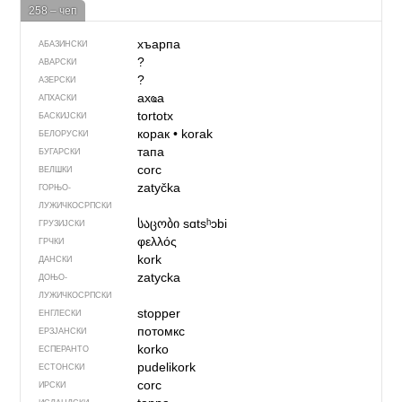
258 – чеп
хъарпа
АБАЗИНСКИ
?
АВАРСКИ
?
АЗЕРСКИ
ахҩа
АПХАСКИ
tortotx
БАСКИЈСКИ
корак
•
korak
БЕЛОРУСКИ
тапа
БУГАРСКИ
corc
ВЕЛШКИ
zatyčka
ГОРЊО­
ЛУЖИЧКОСРПСКИ
საცობი
sɑtsʰɔbi
ГРУЗИЈСКИ
φελλός
ГРЧКИ
kork
ДАНСКИ
zatycka
ДОЊО­
ЛУЖИЧКОСРПСКИ
stopper
ЕНГЛЕСКИ
потомкс
ЕРЗЈАНСКИ
korko
ЕСПЕРАНТО
pudelikork
ЕСТОНСКИ
corc
ИРСКИ