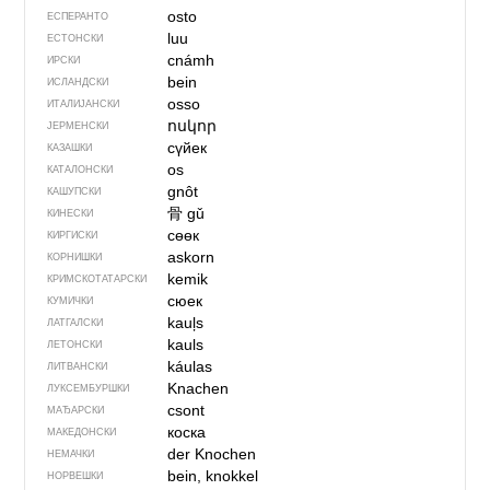
osto
ЕСПЕРАНТО
luu
ЕСТОНСКИ
cnámh
ИРСКИ
bein
ИСЛАНДСКИ
osso
ИТАЛИЈАНСКИ
ոսկոր
ЈЕРМЕНСКИ
сүйек
КАЗАШКИ
os
КАТАЛОНСКИ
gnôt
КАШУПСКИ
骨
gǔ
КИНЕСКИ
сөөк
КИРГИСКИ
askorn
КОРНИШКИ
kemik
КРИМСКОТАТАРСКИ
сюек
КУМИЧКИ
kauļs
ЛАТГАЛСКИ
kauls
ЛЕТОНСКИ
káulas
ЛИТВАНСКИ
Knachen
ЛУКСЕМБУРШКИ
csont
МАЂАРСКИ
коска
МАКЕДОНСКИ
der Knochen
НЕМАЧКИ
bein, knokkel
НОРВЕШКИ