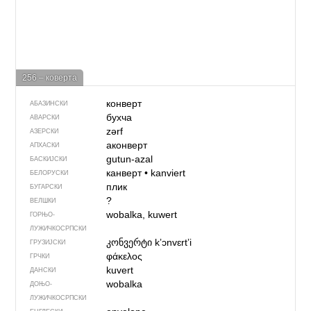
256 – коверта
конверт
АБАЗИНСКИ
бухча
АВАРСКИ
zərf
АЗЕРСКИ
аконверт
АПХАСКИ
gutun-azal
БАСКИЈСКИ
канверт
•
kanviert
БЕЛОРУСКИ
плик
БУГАРСКИ
?
ВЕЛШКИ
wobalka, kuwert
ГОРЊО­
ЛУЖИЧКОСРПСКИ
კონვერტი
kʼɔnvɛrtʼi
ГРУЗИЈСКИ
φάκελος
ГРЧКИ
kuvert
ДАНСКИ
wobalka
ДОЊО­
ЛУЖИЧКОСРПСКИ