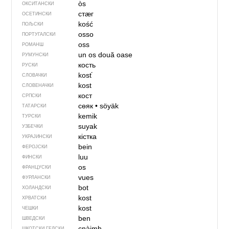
òs
ОКСИТАНСКИ
стӕг
ОСЕТИНСКИ
kość
ПОЉСКИ
osso
ПОРТУГАЛСКИ
oss
РОМАНШ
un os
două oase
РУМУНСКИ
кость
РУСКИ
kosť
СЛОВАЧКИ
kost
СЛОВЕНАЧКИ
кост
СРПСКИ
сөяк
•
söyäk
ТАТАРСКИ
kemik
ТУРСКИ
suyak
УЗБЕЧКИ
кістка
УКРАЈИНСКИ
bein
ФЕРОЈСКИ
luu
ФИНСКИ
os
ФРАНЦУСКИ
vues
ФУРЛАНСКИ
bot
ХОЛАНДСКИ
kost
ХРВАТСКИ
kost
ЧЕШКИ
ben
ШВЕДСКИ
cnàimh
ШКОТСКИ ГЕЛСКИ