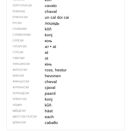
cavalo
ПОРТУГАЛСКИ
chaval
РОМАНШ
un cal
doi cai
РУМУНСКИ
лошадь
РУСКИ
kôň
СЛОВАЧКИ
konj
СЛОВЕНАЧКИ
коњ
СРПСКИ
ат
•
at
ТАТАРСКИ
at
ТУРСКИ
ot
УЗБЕЧКИ
кінь
УКРАЈИНСКИ
ross, hestur
ФЕРОЈСКИ
hevonen
ФИНСКИ
cheval
ФРАНЦУСКИ
cjaval
ФУРЛАНСКИ
paard
ХОЛАНДСКИ
konj
ХРВАТСКИ
kůň
ЧЕШКИ
häst
ШВЕДСКИ
each
ШКОТСКИ ГЕЛСКИ
caballo
ШПАНСКИ