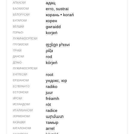
адац
АПХАСКИ
erro, sustrai
БАСКИЈСКИ
корань
•
korań
БЕЛОРУСКИ
корен
БУГАРСКИ
gwraidd
ВЕЛШКИ
korjeń
ГОРЊО­
ЛУЖИЧКОСРПСКИ
ფესვი
pʰɛsvi
ГРУЗИЈСКИ
ρίζα
ГРЧКИ
rod
ДАНСКИ
kórjeń
ДОЊО­
ЛУЖИЧКОСРПСКИ
root
ЕНГЛЕСКИ
ундокс, юр
ЕРЗЈАНСКИ
radiko
ЕСПЕРАНТО
juur
ЕСТОНСКИ
fréamh
ИРСКИ
rót
ИСЛАНДСКИ
radice
ИТАЛИЈАНСКИ
արմատ
ЈЕРМЕНСКИ
тамыр
КАЗАШКИ
arrel
КАТАЛОНСКИ