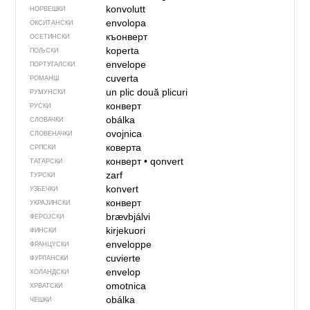
konvolutt
НОРВЕШКИ
envolopa
ОКСИТАНСКИ
къонверт
ОСЕТИНСКИ
koperta
ПОЉСКИ
envelope
ПОРТУГАЛСКИ
cuverta
РОМАНШ
un plic
două plicuri
РУМУНСКИ
конверт
РУСКИ
obálka
СЛОВАЧКИ
ovojnica
СЛОВЕНАЧКИ
коверта
СРПСКИ
конверт
•
qonvert
ТАТАРСКИ
zarf
ТУРСКИ
konvert
УЗБЕЧКИ
конверт
УКРАЈИНСКИ
brævbjálvi
ФЕРОЈСКИ
kirjekuori
ФИНСКИ
enveloppe
ФРАНЦУСКИ
cuvierte
ФУРЛАНСКИ
envelop
ХОЛАНДСКИ
omotnica
ХРВАТСКИ
obálka
ЧЕШКИ