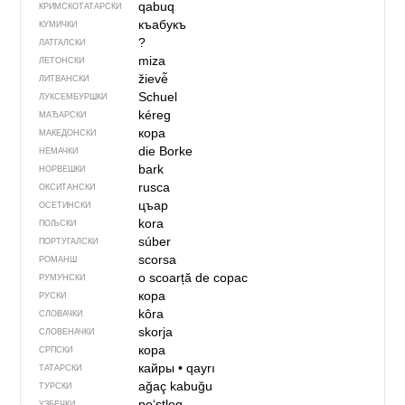
qabuq
КРИМСКОТАТАРСКИ
къабукъ
КУМИЧКИ
?
ЛАТГАЛСКИ
miza
ЛЕТОНСКИ
žievė̃
ЛИТВАНСКИ
Schuel
ЛУКСЕМБУРШКИ
kéreg
МАЂАРСКИ
кора
МАКЕДОНСКИ
die Borke
НЕМАЧКИ
bark
НОРВЕШКИ
rusca
ОКСИТАНСКИ
цъар
ОСЕТИНСКИ
kora
ПОЉСКИ
súber
ПОРТУГАЛСКИ
scorsa
РОМАНШ
o scoarță de copac
РУМУНСКИ
кора
РУСКИ
kôra
СЛОВАЧКИ
skorja
СЛОВЕНАЧКИ
кора
СРПСКИ
кайры
•
qayrı
ТАТАРСКИ
ağaç kabuğu
ТУРСКИ
poʻstloq
УЗБЕЧКИ