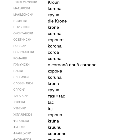
Kroun
ЛУКСЕМБУРШКИ
korona
МАЂАРСКИ
круна
МАКЕДОНСКИ
die Krone
НЕМАЧКИ
krone
НОРВЕШКИ
corona
ОКСИТАНСКИ
коронӕ
ОСЕТИНСКИ
korona
ПОЉСКИ
coroa
ПОРТУГАЛСКИ
curuna
РОМАНШ
o coroană
două coroane
РУМУНСКИ
корона
РУСКИ
koruna
СЛОВАЧКИ
krona
СЛОВЕНАЧКИ
круна
СРПСКИ
таҗ
•
tac
ТАТАРСКИ
taç
ТУРСКИ
toj
УЗБЕЧКИ
корона
УКРАЈИНСКИ
krúna
ФЕРОЈСКИ
kruunu
ФИНСКИ
couronne
ФРАНЦУСКИ
corone
ФУРЛАНСКИ