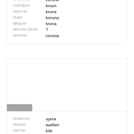
kroon
ХОЛАНДСКИ
kruna
ХРВАТСКИ
koruna
ЧЕШКИ
krona
ШВЕДСКИ
?
ШКОТСКИ ГЕЛСКИ
corona
ШПАНСКИ
260 – корен
щата
АБАЗИНСКИ
кьибил
АВАРСКИ
kök
АЗЕРСКИ