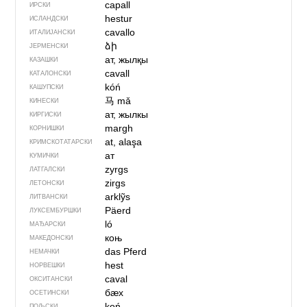
capall
ИРСКИ
hestur
ИСЛАНДСКИ
cavallo
ИТАЛИЈАНСКИ
ձի
ЈЕРМЕНСКИ
ат, жылқы
КАЗАШКИ
cavall
КАТАЛОНСКИ
kóń
КАШУПСКИ
马
mǎ
КИНЕСКИ
ат, жылкы
КИРГИСКИ
margh
КОРНИШКИ
at, alaşa
КРИМСКОТАТАРСКИ
ат
КУМИЧКИ
zyrgs
ЛАТГАЛСКИ
zirgs
ЛЕТОНСКИ
arklỹs
ЛИТВАНСКИ
Päerd
ЛУКСЕМБУРШКИ
ló
МАЂАРСКИ
коњ
МАКЕДОНСКИ
das Pferd
НЕМАЧКИ
hest
НОРВЕШКИ
caval
ОКСИТАНСКИ
бӕх
ОСЕТИНСКИ
koń
ПОЉСКИ