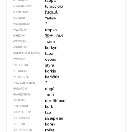
tappa
ИСЛАНДСКИ
turacciolo
ИТАЛИЈАНСКИ
խցան
ЈЕРМЕНСКИ
тығын
КАЗАШКИ
?
КАТАЛОНСКИ
tropka
КАШУПСКИ
塞子
sāizi
КИНЕСКИ
тыгын
КИРГИСКИ
korkyn
КОРНИШКИ
tapa
КРИМСКОТАТАРСКИ
оьбек
КУМИЧКИ
styra
ЛАТГАЛСКИ
korķis
ЛЕТОНСКИ
kam̃štis
ЛИТВАНСКИ
?
ЛУКСЕМБУРШКИ
dugó
МАЂАРСКИ
тапа
МАКЕДОНСКИ
der Stöpsel
НЕМАЧКИ
kork
НОРВЕШКИ
tap
ОКСИТАНСКИ
къӕрмӕг
ОСЕТИНСКИ
korek
ПОЉСКИ
rolha
ПОРТУГАЛСКИ