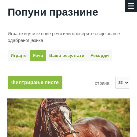
Попуни празнине
Играјте и учите нове речи или проверите своје знање
одабраног језика
Играјте
Речи
Ваши резултати
Рекорди
Филтрирање листе
страна