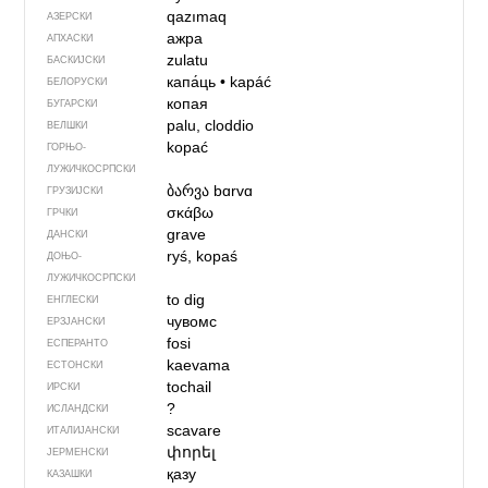
qazımaq
АЗЕРСКИ
ажра
АПХАСКИ
zulatu
БАСКИЈСКИ
капа́ць
•
kapáć
БЕЛОРУСКИ
копая
БУГАРСКИ
palu, cloddio
ВЕЛШКИ
kopać
ГОРЊО­
ЛУЖИЧКОСРПСКИ
ბარვა
bɑrvɑ
ГРУЗИЈСКИ
σκάβω
ГРЧКИ
grave
ДАНСКИ
ryś, kopaś
ДОЊО­
ЛУЖИЧКОСРПСКИ
to dig
ЕНГЛЕСКИ
чувомс
ЕРЗЈАНСКИ
fosi
ЕСПЕРАНТО
kaevama
ЕСТОНСКИ
tochail
ИРСКИ
?
ИСЛАНДСКИ
scavare
ИТАЛИЈАНСКИ
փորել
ЈЕРМЕНСКИ
қазу
КАЗАШКИ