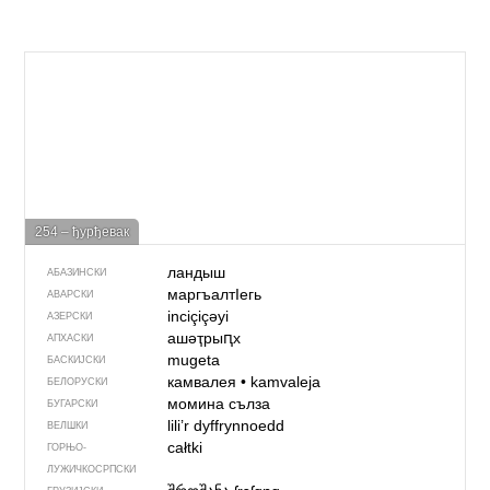
254 – ђурђевак
ландыш
АБАЗИНСКИ
маргъалтIегь
АВАРСКИ
inciçiçəyi
АЗЕРСКИ
ашәҭрыԥх
АПХАСКИ
mugeta
БАСКИЈСКИ
камвалея
•
kamvaleja
БЕЛОРУСКИ
момина сълза
БУГАРСКИ
lili’r dyffrynnoedd
ВЕЛШКИ
całtki
ГОРЊО­
ЛУЖИЧКОСРПСКИ