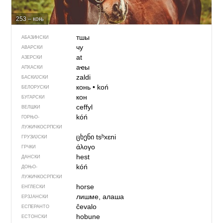
253 – коњ
тшы
АБАЗИНСКИ
чу
АВАРСКИ
at
АЗЕРСКИ
аҽы
АПХАСКИ
zaldi
БАСКИЈСКИ
конь
•
koń
БЕЛОРУСКИ
кон
БУГАРСКИ
ceffyl
ВЕЛШКИ
kóń
ГОРЊО­
ЛУЖИЧКОСРПСКИ
ცხენი
tsʰxɛni
ГРУЗИЈСКИ
άλογο
ГРЧКИ
hest
ДАНСКИ
kóń
ДОЊО­
ЛУЖИЧКОСРПСКИ
horse
ЕНГЛЕСКИ
лишме, алаша
ЕРЗЈАНСКИ
ĉevalo
ЕСПЕРАНТО
hobune
ЕСТОНСКИ