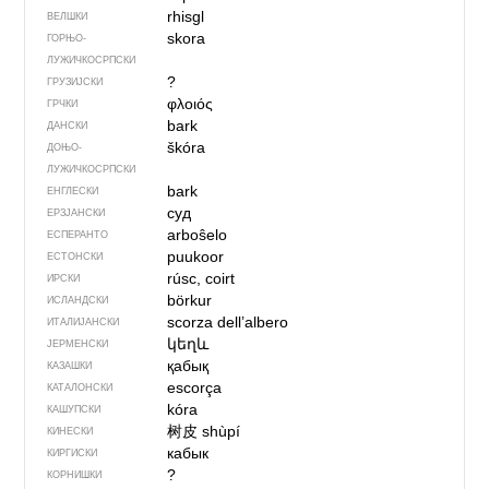
rhisgl
ВЕЛШКИ
skora
ГОРЊО­
ЛУЖИЧКОСРПСКИ
?
ГРУЗИЈСКИ
φλοιός
ГРЧКИ
bark
ДАНСКИ
škóra
ДОЊО­
ЛУЖИЧКОСРПСКИ
bark
ЕНГЛЕСКИ
суд
ЕРЗЈАНСКИ
arboŝelo
ЕСПЕРАНТО
puukoor
ЕСТОНСКИ
rúsc, coirt
ИРСКИ
börkur
ИСЛАНДСКИ
scorza dell’albero
ИТАЛИЈАНСКИ
կեղև
ЈЕРМЕНСКИ
қабық
КАЗАШКИ
escorça
КАТАЛОНСКИ
kóra
КАШУПСКИ
树皮
shùpí
КИНЕСКИ
кабык
КИРГИСКИ
?
КОРНИШКИ