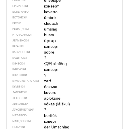
envelope
ЕНГЛЕСКИ
конверт
ЕРЗЈАНСКИ
koverto
ЕСПЕРАНТО
ümbrik
ЕСТОНСКИ
clúdach
ИРСКИ
umslag
ИСЛАНДСКИ
busta
ИТАЛИЈАНСКИ
ծրար
ЈЕРМЕНСКИ
конверт
КАЗАШКИ
sobre
КАТАЛОНСКИ
?
КАШУПСКИ
信封
xìnfēng
КИНЕСКИ
конверт
КИРГИСКИ
?
КОРНИШКИ
zarf
КРИМСКОТАТАРСКИ
бокъча
КУМИЧКИ
kuvers
ЛАТГАЛСКИ
aploksne
ЛЕТОНСКИ
vókas (láiškui)
ЛИТВАНСКИ
?
ЛУКСЕМБУРШКИ
boríték
МАЂАРСКИ
коверт
МАКЕДОНСКИ
der Umschlag
НЕМАЧКИ