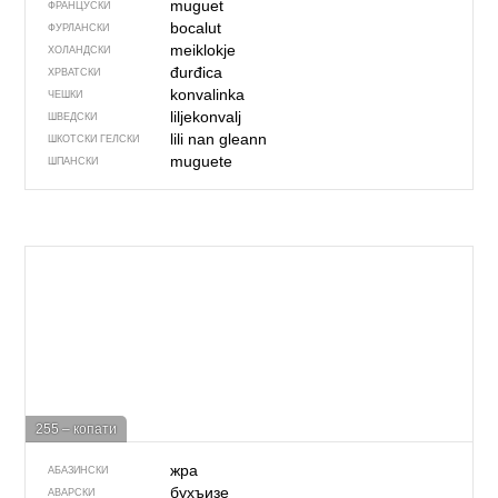
muguet
ФРАНЦУСКИ
bocalut
ФУРЛАНСКИ
meiklokje
ХОЛАНДСКИ
đurđica
ХРВАТСКИ
konvalinka
ЧЕШКИ
liljekonvalj
ШВЕДСКИ
lili nan gleann
ШКОТСКИ ГЕЛСКИ
muguete
ШПАНСКИ
255 – копати
жра
АБАЗИНСКИ
бухъизе
АВАРСКИ