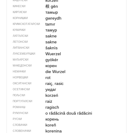
kòrzéń
КАШУПСКИ
根
gēn
КИНЕСКИ
тамыр
КИРГИСКИ
gwreydh
КОРНИШКИ
tamır
КРИМСКОТАТАРСКИ
тамур
КУМИЧКИ
sakne
ЛАТГАЛСКИ
sakne
ЛЕТОНСКИ
šaknìs
ЛИТВАНСКИ
Wuerzel
ЛУКСЕМБУРШКИ
gyökér
МАЂАРСКИ
корен
МАКЕДОНСКИ
die Wurzel
НЕМАЧКИ
rot
НОРВЕШКИ
raiç, rasic
ОКСИТАНСКИ
уидаг
ОСЕТИНСКИ
korzeń
ПОЉСКИ
raiz
ПОРТУГАЛСКИ
ragisch
РОМАНШ
o rădăcină
două rădăcini
РУМУНСКИ
корень
РУСКИ
koreň
СЛОВАЧКИ
korenina
СЛОВЕНАЧКИ