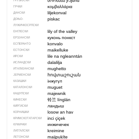
შროშანა
ʃrɔʃɑnɑ
ГРУЗИЈСКИ
κομβαλλάρια
ГРЧКИ
liljekonval
ДАНСКИ
piskac
ДОЊО­
ЛУЖИЧКОСРПСКИ
lily of the valley
ЕНГЛЕСКИ
куконь понкст
ЕРЗЈАНСКИ
konvalo
ЕСПЕРАНТО
maikelluke
ЕСТОНСКИ
lile na ngleanntán
ИРСКИ
dalalilja
ИСЛАНДСКИ
mughetto
ИТАЛИЈАНСКИ
հովտաշուշան
ЈЕРМЕНСКИ
інжугүл
КАЗАШКИ
muguet
КАТАЛОНСКИ
majewnik
КАШУПСКИ
铃兰
línglán
КИНЕСКИ
ландыш
КИРГИСКИ
losow an hav
КОРНИШКИ
inci çiçek
КРИМСКОТАТАРСКИ
инжичечек
КУМИЧКИ
kreimine
ЛАТГАЛСКИ
maijpuķīte
ЛЕТОНСКИ