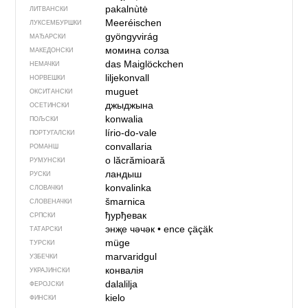
pakalnùtė
ЛИТВАНСКИ
Meeréischen
ЛУКСЕМБУРШКИ
gyöngyvirág
МАЂАРСКИ
момина солза
МАКЕДОНСКИ
das Maiglöckchen
НЕМАЧКИ
liljekonvall
НОРВЕШКИ
muguet
ОКСИТАНСКИ
джыджына
ОСЕТИНСКИ
konwalia
ПОЉСКИ
lírio-do-vale
ПОРТУГАЛСКИ
convallaria
РОМАНШ
o lăcrămioară
РУМУНСКИ
ландыш
РУСКИ
konvalinka
СЛОВАЧКИ
šmarnica
СЛОВЕНАЧКИ
ђурђевак
СРПСКИ
энҗе чәчәк
•
ence çäçäk
ТАТАРСКИ
müge
ТУРСКИ
marvaridgul
УЗБЕЧКИ
конвалія
УКРАЈИНСКИ
dalalilja
ФЕРОЈСКИ
kielo
ФИНСКИ