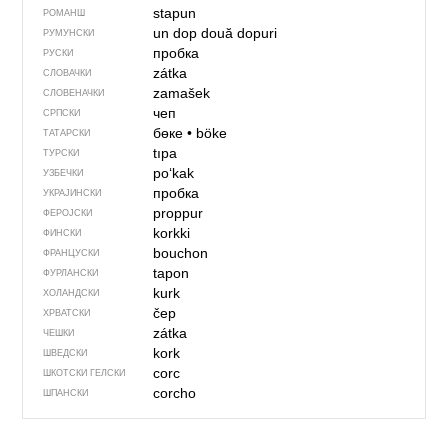
stapun
РОМАНШ
un dop
două dopuri
РУМУНСКИ
пробка
РУСКИ
zátka
СЛОВАЧКИ
zamašek
СЛОВЕНАЧКИ
чеп
СРПСКИ
бөке
•
böke
ТАТАРСКИ
tıpa
ТУРСКИ
po‘kak
УЗБЕЧКИ
пробка
УКРАЈИНСКИ
proppur
ФЕРОЈСКИ
korkki
ФИНСКИ
bouchon
ФРАНЦУСКИ
tapon
ФУРЛАНСКИ
kurk
ХОЛАНДСКИ
čep
ХРВАТСКИ
zátka
ЧЕШКИ
kork
ШВЕДСКИ
corc
ШКОТСКИ ГЕЛСКИ
corcho
ШПАНСКИ