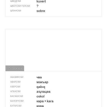
kuvert
ШВЕДСКИ
?
ШКОТСКИ ГЕЛСКИ
sobre
ШПАНСКИ
257 – кора
чва
АБАЗИНСКИ
макъар
АВАРСКИ
qabıq
АЗЕРСКИ
аҵлацәа
АПХАСКИ
oskol
БАСКИЈСКИ
кара
•
kara
БЕЛОРУСКИ
кора
БУГАРСКИ