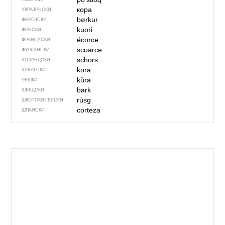
кора
УКРАЈИНСКИ
børkur
ФЕРОЈСКИ
kuori
ФИНСКИ
écorce
ФРАНЦУСКИ
scuarce
ФУРЛАНСКИ
schors
ХОЛАНДСКИ
kora
ХРВАТСКИ
kůra
ЧЕШКИ
bark
ШВЕДСКИ
rùsg
ШКОТСКИ ГЕЛСКИ
corteza
ШПАНСКИ