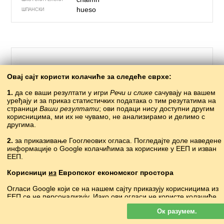
hueso
ШПАНСКИ
Овај сајт користи колачиће за следеће сврхе:
1.
да се ваши резултати у игри
Речи и слике
сачувају на вашем
уређају и за приказ статистичких података о тим резутатима на
страници
Ваши резултати
; ови подаци нису доступни другим
корисницима, ми их не чувамо, не анализирамо и делимо с
другима.
262 – црква
2.
за приказивање Гооглеових огласа. Погледајте доле наведене
информације о Google колачићима за кориснике у ЕЕП и изван
?
АБАЗИНСКИ
ЕЕП.
килиса
АВАРСКИ
kilsə
АЗЕРСКИ
Корисници
из
Европског економског простора
ауахәама
АПХАСКИ
Огласи Google који се на нашем сајту приказују корисницима из
eliza
БАСКИЈСКИ
ЕЕП се
не
персонализују. Иако ови огласи не користе колачиће
касьцёл, царква
БЕЛОРУСКИ
за персонализацију огласа, користе их за омогућавање
църква
БУГАРСКИ
Ок разумем.
ограничавања учесталости, збирно извештавање о огласима и
eglwys, llan
ВЕЛШКИ
борбу против преваре и злоупотребе.