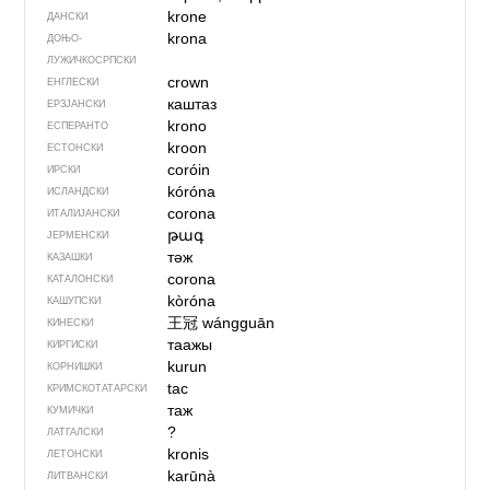
krone
ДАНСКИ
krona
ДОЊО­
ЛУЖИЧКОСРПСКИ
crown
ЕНГЛЕСКИ
каштаз
ЕРЗЈАНСКИ
krono
ЕСПЕРАНТО
kroon
ЕСТОНСКИ
coróin
ИРСКИ
kóróna
ИСЛАНДСКИ
corona
ИТАЛИЈАНСКИ
թագ
ЈЕРМЕНСКИ
тәж
КАЗАШКИ
corona
КАТАЛОНСКИ
kòróna
КАШУПСКИ
王冠
wángguān
КИНЕСКИ
таажы
КИРГИСКИ
kurun
КОРНИШКИ
tac
КРИМСКОТАТАРСКИ
таж
КУМИЧКИ
?
ЛАТГАЛСКИ
kronis
ЛЕТОНСКИ
karūnà
ЛИТВАНСКИ