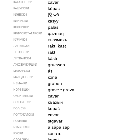
cavar
КАТАЛОНСКИ
kòpac
КАШУПСКИ
挖
wā
КИНЕСКИ
казуу
КИРГИСКИ
palas
КОРНИШКИ
qazmaq
КРИМСКОТАТАРСКИ
къазмакъ
КУМИЧКИ
rakt, kast
ЛАТГАЛСКИ
rakt
ЛЕТОНСКИ
kàsti
ЛИТВАНСКИ
gruewen
ЛУКСЕМБУРШКИ
ás
МАЂАРСКИ
копа
МАКЕДОНСКИ
graben
НЕМАЧКИ
grave
•
grava
НОРВЕШКИ
cavar
ОКСИТАНСКИ
къахын
ОСЕТИНСКИ
kopać
ПОЉСКИ
cavar
ПОРТУГАЛСКИ
stgavar
РОМАНШ
a săpa
sap
РУМУНСКИ
копать
РУСКИ
kopať
СЛОВАЧКИ