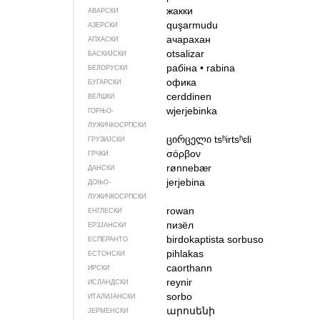
жакки
АВАРСКИ
quşarmudu
АЗЕРСКИ
ачарахан
АПХАСКИ
otsalizar
БАСКИЈСКИ
рабіна
•
rabina
БЕЛОРУСКИ
офика
БУГАРСКИ
cerddinen
ВЕЛШКИ
wjerjebinka
ГОРЊО­
ЛУЖИЧКОСРПСКИ
ცირცელი
tsʰirtsʰɛli
ГРУЗИЈСКИ
σόρβον
ГРЧКИ
rønnebær
ДАНСКИ
jerjebina
ДОЊО­
ЛУЖИЧКОСРПСКИ
rowan
ЕНГЛЕСКИ
пизёл
ЕРЗЈАНСКИ
birdokaptista sorbuso
ЕСПЕРАНТО
pihlakas
ЕСТОНСКИ
caorthann
ИРСКИ
reynir
ИСЛАНДСКИ
sorbo
ИТАЛИЈАНСКИ
արոսենի
ЈЕРМЕНСКИ