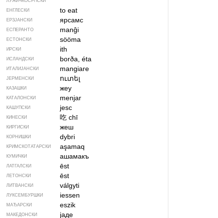
ЛУЖИЧКОСРПСКИ
to eat
ЕНГЛЕСКИ
ярсамс
ЕРЗЈАНСКИ
manĝi
ЕСПЕРАНТО
sööma
ЕСТОНСКИ
ith
ИРСКИ
borða, éta
ИСЛАНДСКИ
mangiare
ИТАЛИЈАНСКИ
ուտել
ЈЕРМЕНСКИ
жеу
КАЗАШКИ
menjar
КАТАЛОНСКИ
jesc
КАШУПСКИ
吃
chī
КИНЕСКИ
жеш
КИРГИСКИ
dybri
КОРНИШКИ
aşamaq
КРИМСКОТАТАРСКИ
ашамакъ
КУМИЧКИ
ēst
ЛАТГАЛСКИ
ēst
ЛЕТОНСКИ
válgyti
ЛИТВАНСКИ
iessen
ЛУКСЕМБУРШКИ
eszik
МАЂАРСКИ
јаде
МАКЕДОНСКИ