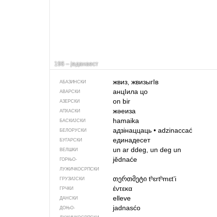
196 – једанаест
жвиз, жвизыгIв
АБАЗИНСКИ
анцIила цо
АВАРСКИ
on bir
АЗЕРСКИ
жәеиза
АПХАСКИ
hamaika
БАСКИЈСКИ
адзінаццаць
•
adzinaccać
БЕЛОРУСКИ
единадесет
БУГАРСКИ
un ar ddeg, un deg un
ВЕЛШКИ
jědnaće
ГОРЊО­
ЛУЖИЧКОСРПСКИ
თერთმეტი
tʰɛrtʰmɛtʼi
ГРУЗИЈСКИ
έντεκα
ГРЧКИ
elleve
ДАНСКИ
jadnasćo
ДОЊО­