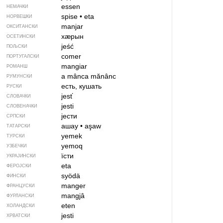
essen
НЕМАЧКИ
spise
•
eta
НОРВЕШКИ
manjar
ОКСИТАНСКИ
хӕрын
ОСЕТИНСКИ
jeść
ПОЉСКИ
comer
ПОРТУГАЛСКИ
mangiar
РОМАНШ
a mânca
mănânc
РУМУНСКИ
есть, кушать
РУСКИ
jesť
СЛОВАЧКИ
jesti
СЛОВЕНАЧКИ
јести
СРПСКИ
ашау
•
aşaw
ТАТАРСКИ
yemek
ТУРСКИ
yemoq
УЗБЕЧКИ
їсти
УКРАЈИНСКИ
eta
ФЕРОЈСКИ
syödä
ФИНСКИ
manger
ФРАНЦУСКИ
mangjâ
ФУРЛАНСКИ
eten
ХОЛАНДСКИ
jesti
ХРВАТСКИ