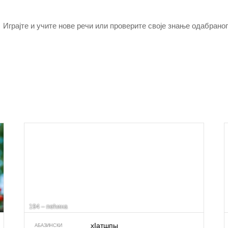
Играјте и учите нове речи или проверите своје знање одабраног
194 – пећина
хIатшпы
АБАЗИНСКИ