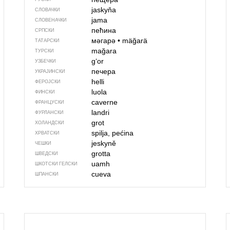
jaskyňa
СЛОВАЧКИ
jama
СЛОВЕНАЧКИ
пећина
СРПСКИ
мәгарә
•
mäğarä
ТАТАРСКИ
mağara
ТУРСКИ
gʻor
УЗБЕЧКИ
печера
УКРАЈИНСКИ
helli
ФЕРОЈСКИ
luola
ФИНСКИ
caverne
ФРАНЦУСКИ
landri
ФУРЛАНСКИ
grot
ХОЛАНДСКИ
spilja, pećina
ХРВАТСКИ
jeskyně
ЧЕШКИ
grotta
ШВЕДСКИ
uamh
ШКОТСКИ ГЕЛСКИ
cueva
ШПАНСКИ