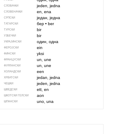
jeden, jedna
СЛОВАЧКИ
en, ena
СЛОВЕНАЧКИ
један, једна
СРПСКИ
бер
•
ber
ТАТАРСКИ
bir
ТУРСКИ
bir
УЗБЕЧКИ
один, одна
УКРАЈИНСКИ
ein
ФЕРОЈСКИ
yksi
ФИНСКИ
un, une
ФРАНЦУСКИ
un, une
ФУРЛАНСКИ
een
ХОЛАНДСКИ
jedan, jedna
ХРВАТСКИ
jeden, jedna
ЧЕШКИ
ett, en
ШВЕДСКИ
aon
ШКОТСКИ ГЕЛСКИ
uno, una
ШПАНСКИ