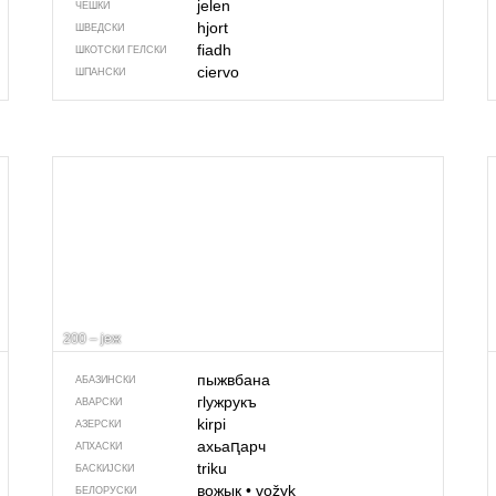
jelen
ЧЕШКИ
hjort
ШВЕДСКИ
fiadh
ШКОТСКИ ГЕЛСКИ
ciervo
ШПАНСКИ
200 – јеж
пыжвбана
АБАЗИНСКИ
гӏужрукъ
АВАРСКИ
kirpi
АЗЕРСКИ
ахьаԥарч
АПХАСКИ
triku
БАСКИЈСКИ
вожык
•
vožyk
БЕЛОРУСКИ