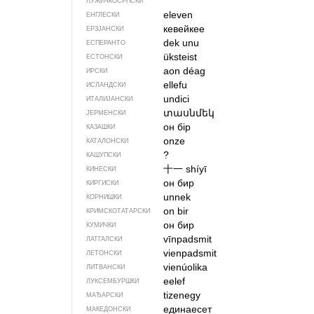
ЛУЖИЧКОСРПСКИ
eleven
ЕНГЛЕСКИ
кевейкее
ЕРЗЈАНСКИ
dek unu
ЕСПЕРАНТО
üksteist
ЕСТОНСКИ
aon déag
ИРСКИ
ellefu
ИСЛАНДСКИ
undici
ИТАЛИЈАНСКИ
տասնմեկ
ЈЕРМЕНСКИ
он бір
КАЗАШКИ
onze
КАТАЛОНСКИ
?
КАШУПСКИ
十一
shíyī
КИНЕСКИ
он бир
КИРГИСКИ
unnek
КОРНИШКИ
on bir
КРИМСКОТАТАРСКИ
он бир
КУМИЧКИ
vīnpadsmit
ЛАТГАЛСКИ
vienpadsmit
ЛЕТОНСКИ
vienúolika
ЛИТВАНСКИ
eelef
ЛУКСЕМБУРШКИ
tizenegy
МАЂАРСКИ
единаесет
МАКЕДОНСКИ