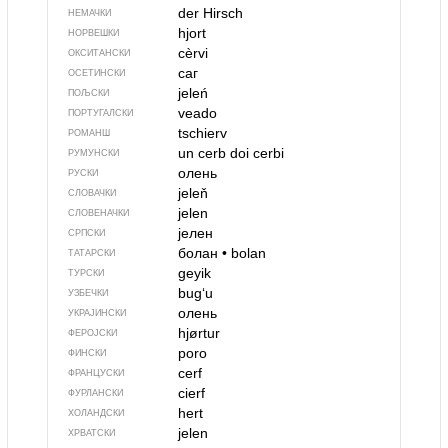
der Hirsch
НЕМАЧКИ
hjort
НОРВЕШКИ
cèrvi
ОКСИТАНСКИ
саг
ОСЕТИНСКИ
jeleń
ПОЉСКИ
veado
ПОРТУГАЛСКИ
tschierv
РОМАНШ
un cerb
doi cerbi
РУМУНСКИ
олень
РУСКИ
jeleň
СЛОВАЧКИ
jelen
СЛОВЕНАЧКИ
јелен
СРПСКИ
болан
•
bolan
ТАТАРСКИ
geyik
ТУРСКИ
bugʻu
УЗБЕЧКИ
олень
УКРАЈИНСКИ
hjørtur
ФЕРОЈСКИ
poro
ФИНСКИ
cerf
ФРАНЦУСКИ
cierf
ФУРЛАНСКИ
hert
ХОЛАНДСКИ
jelen
ХРВАТСКИ