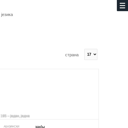
 језика
страна
195 – један, једна
закIы
АБАЗИНСКИ