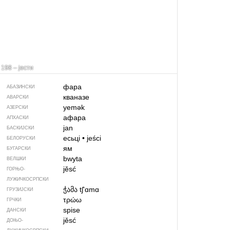
198 – јести
фара
АБАЗИНСКИ
кваназе
АВАРСКИ
yemək
АЗЕРСКИ
афара
АПХАСКИ
jan
БАСКИЈСКИ
есьці
•
jeści
БЕЛОРУСКИ
ям
БУГАРСКИ
bwyta
ВЕЛШКИ
jěsć
ГОРЊО­
ЛУЖИЧКОСРПСКИ
ჭამა
tʃʼɑmɑ
ГРУЗИЈСКИ
τρώω
ГРЧКИ
spise
ДАНСКИ
jěsć
ДОЊО­