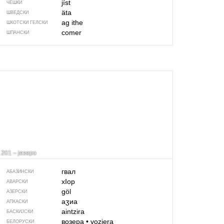
jíst
ЧЕШКИ
äta
ШВЕДСКИ
ag ithe
ШКОТСКИ ГЕЛСКИ
comer
ШПАНСКИ
201 – језеро
гвал
АБАЗИНСКИ
хIор
АВАРСКИ
göl
АЗЕРСКИ
аӡиа
АПХАСКИ
aintzira
БАСКИЈСКИ
возера
•
voziera
БЕЛОРУСКИ