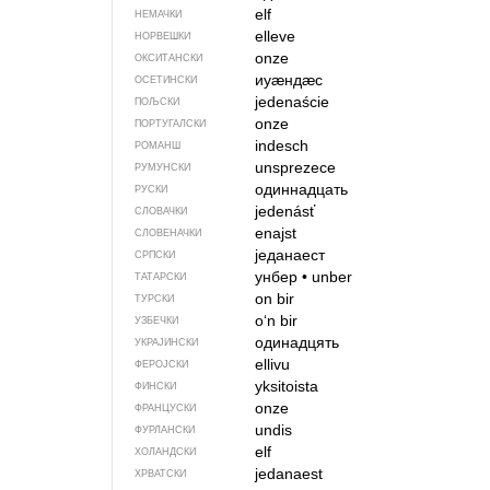
elf
НЕМАЧКИ
elleve
НОРВЕШКИ
onze
ОКСИТАНСКИ
иуӕндӕс
ОСЕТИНСКИ
jedenaście
ПОЉСКИ
onze
ПОРТУГАЛСКИ
indesch
РОМАНШ
unsprezece
РУМУНСКИ
одиннадцать
РУСКИ
jedenásť
СЛОВАЧКИ
enajst
СЛОВЕНАЧКИ
једанаест
СРПСКИ
унбер
•
unber
ТАТАРСКИ
on bir
ТУРСКИ
oʻn bir
УЗБЕЧКИ
одинадцять
УКРАЈИНСКИ
ellivu
ФЕРОЈСКИ
yksitoista
ФИНСКИ
onze
ФРАНЦУСКИ
undis
ФУРЛАНСКИ
elf
ХОЛАНДСКИ
jedanaest
ХРВАТСКИ