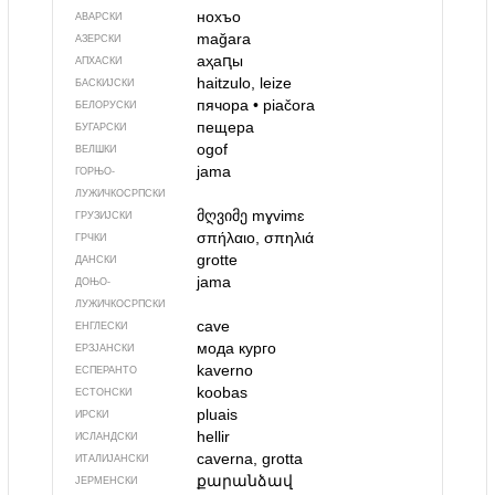
нохъо
АВАРСКИ
mağara
АЗЕРСКИ
аҳаԥы
АПХАСКИ
haitzulo, leize
БАСКИЈСКИ
пячора
•
piačora
БЕЛОРУСКИ
пещера
БУГАРСКИ
ogof
ВЕЛШКИ
jama
ГОРЊО­
ЛУЖИЧКОСРПСКИ
მღვიმე
mɣvimɛ
ГРУЗИЈСКИ
σπήλαιο, σπηλιά
ГРЧКИ
grotte
ДАНСКИ
jama
ДОЊО­
ЛУЖИЧКОСРПСКИ
cave
ЕНГЛЕСКИ
мода курго
ЕРЗЈАНСКИ
kaverno
ЕСПЕРАНТО
koobas
ЕСТОНСКИ
pluais
ИРСКИ
hellir
ИСЛАНДСКИ
caverna, grotta
ИТАЛИЈАНСКИ
քարանձավ
ЈЕРМЕНСКИ