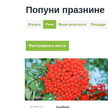
Попуни празнине
Играјте
Речи
Ваши резултати
Рекорди
Филтрирање листе
193 – јаребика
рьабина
АБАЗИНСКИ