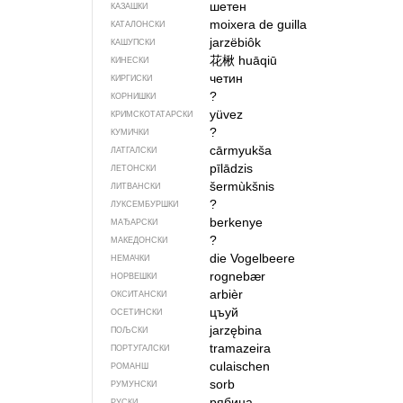
шетен
КАЗАШКИ
moixera de guilla
КАТАЛОНСКИ
jarzëbiôk
КАШУПСКИ
花楸
huāqiū
КИНЕСКИ
четин
КИРГИСКИ
?
КОРНИШКИ
yüvez
КРИМСКОТАТАРСКИ
?
КУМИЧКИ
cārmyukša
ЛАТГАЛСКИ
pīlādzis
ЛЕТОНСКИ
šermùkšnis
ЛИТВАНСКИ
?
ЛУКСЕМБУРШКИ
berkenye
МАЂАРСКИ
?
МАКЕДОНСКИ
die Vogelbeere
НЕМАЧКИ
rognebær
НОРВЕШКИ
arbièr
ОКСИТАНСКИ
цъуй
ОСЕТИНСКИ
jarzębina
ПОЉСКИ
tramazeira
ПОРТУГАЛСКИ
culaischen
РОМАНШ
sorb
РУМУНСКИ
рябина
РУСКИ