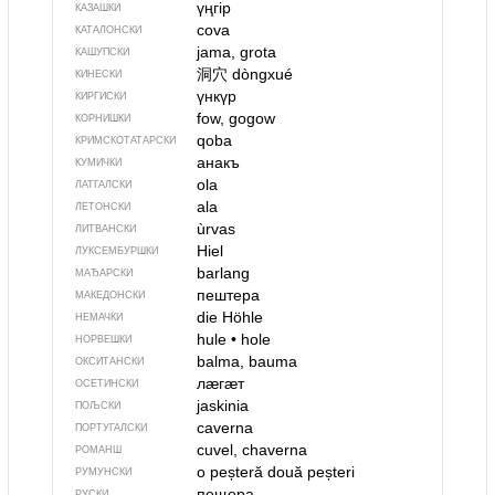
үңгір
КАЗАШКИ
cova
КАТАЛОНСКИ
jama, grota
КАШУПСКИ
洞穴
dòngxué
КИНЕСКИ
үнкүр
КИРГИСКИ
fow, gogow
КОРНИШКИ
qoba
КРИМСКОТАТАРСКИ
анакъ
КУМИЧКИ
ola
ЛАТГАЛСКИ
ala
ЛЕТОНСКИ
ùrvas
ЛИТВАНСКИ
Hiel
ЛУКСЕМБУРШКИ
barlang
МАЂАРСКИ
пештера
МАКЕДОНСКИ
die Höhle
НЕМАЧКИ
hule
•
hole
НОРВЕШКИ
balma, bauma
ОКСИТАНСКИ
лӕгӕт
ОСЕТИНСКИ
jaskinia
ПОЉСКИ
caverna
ПОРТУГАЛСКИ
cuvel, chaverna
РОМАНШ
o peșteră
două peșteri
РУМУНСКИ
пещера
РУСКИ