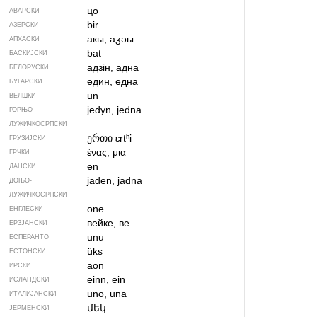
цо
АВАРСКИ
bir
АЗЕРСКИ
акы, аӡәы
АПХАСКИ
bat
БАСКИЈСКИ
адзін, адна
БЕЛОРУСКИ
един, една
БУГАРСКИ
un
ВЕЛШКИ
jedyn, jedna
ГОРЊО­
ЛУЖИЧКОСРПСКИ
ერთი
ɛrtʰi
ГРУЗИЈСКИ
ένας, μια
ГРЧКИ
en
ДАНСКИ
jaden, jadna
ДОЊО­
ЛУЖИЧКОСРПСКИ
one
ЕНГЛЕСКИ
вейке, ве
ЕРЗЈАНСКИ
unu
ЕСПЕРАНТО
üks
ЕСТОНСКИ
aon
ИРСКИ
einn, ein
ИСЛАНДСКИ
uno, una
ИТАЛИЈАНСКИ
մեկ
ЈЕРМЕНСКИ