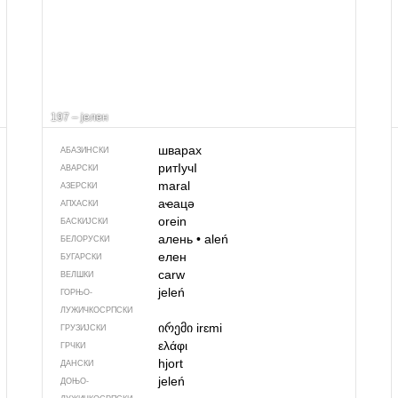
197 – јелен
шварах
АБАЗИНСКИ
ритIучI
АВАРСКИ
maral
АЗЕРСКИ
аҽацә
АПХАСКИ
orein
БАСКИЈСКИ
алень
•
aleń
БЕЛОРУСКИ
елен
БУГАРСКИ
carw
ВЕЛШКИ
jeleń
ГОРЊО­
ЛУЖИЧКОСРПСКИ
ირემი
irɛmi
ГРУЗИЈСКИ
ελάφι
ГРЧКИ
hjort
ДАНСКИ
jeleń
ДОЊО­