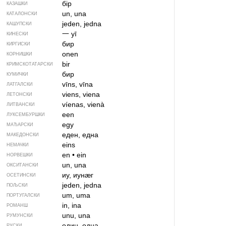
бір
КАЗАШКИ
un, una
КАТАЛОНСКИ
jeden, jedna
КАШУПСКИ
一
yī
КИНЕСКИ
бир
КИРГИСКИ
onen
КОРНИШКИ
bir
КРИМСКОТАТАРСКИ
бир
КУМИЧКИ
vīns, vīna
ЛАТГАЛСКИ
viens, viena
ЛЕТОНСКИ
víenas, vienà
ЛИТВАНСКИ
een
ЛУКСЕМБУРШКИ
egy
МАЂАРСКИ
еден, една
МАКЕДОНСКИ
eins
НЕМАЧКИ
en
•
ein
НОРВЕШКИ
un, una
ОКСИТАНСКИ
иу, иунӕг
ОСЕТИНСКИ
jeden, jedna
ПОЉСКИ
um, uma
ПОРТУГАЛСКИ
in, ina
РОМАНШ
unu, una
РУМУНСКИ
один, одна
РУСКИ