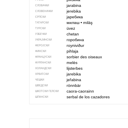
jarabina
СЛОВАЧКИ
jerebika
СЛОВЕНАЧКИ
јаребика
СРПСКИ
миләш
•
miläş
ТАТАРСКИ
üvez
ТУРСКИ
chetan
УЗБЕЧКИ
горобина
УКРАЈИНСКИ
royniviður
ФЕРОЈСКИ
pihlaja
ФИНСКИ
sorbier des oiseaux
ФРАНЦУСКИ
melès
ФУРЛАНСКИ
lijsterbes
ХОЛАНДСКИ
jarebika
ХРВАТСКИ
jeřabina
ЧЕШКИ
rönnbär
ШВЕДСКИ
caora-caorainn
ШКОТСКИ ГЕЛСКИ
serbal de los cazadores
ШПАНСКИ