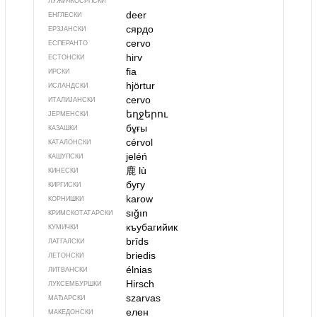
ЛУЖИЧКОСРПСКИ
deer
ЕНГЛЕСКИ
сярдо
ЕРЗЈАНСКИ
cervo
ЕСПЕРАНТО
hirv
ЕСТОНСКИ
fia
ИРСКИ
hjörtur
ИСЛАНДСКИ
cervo
ИТАЛИЈАНСКИ
եղջերու
ЈЕРМЕНСКИ
бұғы
КАЗАШКИ
cérvol
КАТАЛОНСКИ
jeléń
КАШУПСКИ
鹿
lù
КИНЕСКИ
бугу
КИРГИСКИ
karow
КОРНИШКИ
sığın
КРИМСКОТАТАРСКИ
къубагийик
КУМИЧКИ
brīds
ЛАТГАЛСКИ
briedis
ЛЕТОНСКИ
élnias
ЛИТВАНСКИ
Hirsch
ЛУКСЕМБУРШКИ
szarvas
МАЂАРСКИ
елен
МАКЕДОНСКИ