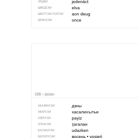
jedenáct
ЧЕШКИ
elva
ШВЕДСКИ
aon deug
ШКОТСКИ ГЕЛСКИ
once
ШПАНСКИ
199 – јесен
дзны
АБАЗИНСКИ
хасалихълъи
АВАРСКИ
payiz
АЗЕРСКИ
ҭагалан
АПХАСКИ
udazken
БАСКИЈСКИ
восень
•
vosień
БЕЛОРУСКИ