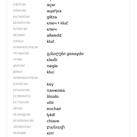
açar
АЗЕРСКИ
ацаԥха
АПХАСКИ
giltza
БАСКИЈСКИ
ключ
•
kluč
БЕЛОРУСКИ
ключ
БУГАРСКИ
allwedd
ВЕЛШКИ
kluč
ГОРЊО­
ЛУЖИЧКОСРПСКИ
გასაღები
gɑsɑɣɛbi
ГРУЗИЈСКИ
κλειδί
ГРЧКИ
nøgle
ДАНСКИ
kluc
ДОЊО­
ЛУЖИЧКОСРПСКИ
key
ЕНГЛЕСКИ
панжома
ЕРЗЈАНСКИ
ŝlosilo
ЕСПЕРАНТО
võti
ЕСТОНСКИ
eochair
ИРСКИ
lykill
ИСЛАНДСКИ
chiave
ИТАЛИЈАНСКИ
բանալի
ЈЕРМЕНСКИ
кілт
КАЗАШКИ