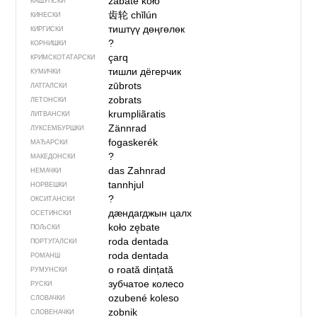
zãbaté kòło
КАШУПСКИ
齿轮
chǐlún
КИНЕСКИ
тиштүү дөңгөлөк
КИРГИСКИ
?
КОРНИШКИ
çarq
КРИМСКОТАТАРСКИ
тишли дёгерчик
КУМИЧКИ
zūbrots
ЛАТГАЛСКИ
zobrats
ЛЕТОНСКИ
krumpliãratis
ЛИТВАНСКИ
Zännrad
ЛУКСЕМБУРШКИ
fogaskerék
МАЂАРСКИ
?
МАКЕДОНСКИ
das Zahnrad
НЕМАЧКИ
tannhjul
НОРВЕШКИ
?
ОКСИТАНСКИ
дӕндагджын цалх
ОСЕТИНСКИ
koło zębate
ПОЉСКИ
roda dentada
ПОРТУГАЛСКИ
roda dentada
РОМАНШ
o roată dințată
РУМУНСКИ
зубчатое колесо
РУСКИ
ozubené koleso
СЛОВАЧКИ
zobnik
СЛОВЕНАЧКИ