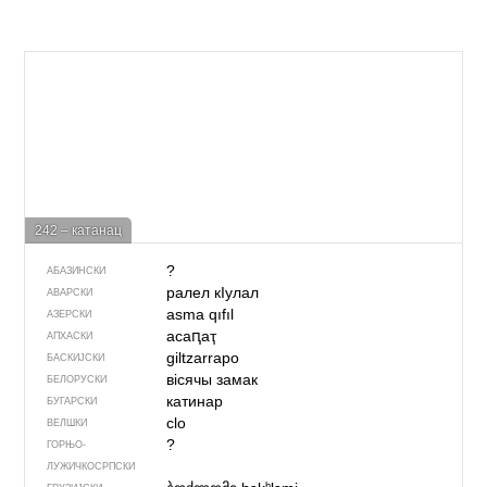
242 – катанац
?
АБАЗИНСКИ
ралел кIулал
АВАРСКИ
asma qıfıl
АЗЕРСКИ
асаԥаҭ
АПХАСКИ
giltzarrapo
БАСКИЈСКИ
вісячы замак
БЕЛОРУСКИ
катинар
БУГАРСКИ
clo
ВЕЛШКИ
?
ГОРЊО­
ЛУЖИЧКОСРПСКИ