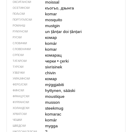
moissal
ОКСИТАНСКИ
къогъо, дзынга
ОСЕТИНСКИ
komar
ПОЉСКИ
mosquito
ПОРТУГАЛСКИ
mustgin
РОМАНШ
un țânțar
doi țânțari
РУМУНСКИ
комар
РУСКИ
komár
СЛОВАЧКИ
komar
СЛОВЕНАЧКИ
комарац
СРПСКИ
черки
•
çerki
ТАТАРСКИ
sivrisinek
ТУРСКИ
chivin
УЗБЕЧКИ
комар
УКРАЈИНСКИ
mýggjabiti
ФЕРОЈСКИ
hyttynen, sääski
ФИНСКИ
moustique
ФРАНЦУСКИ
musson
ФУРЛАНСКИ
steekmug
ХОЛАНДСКИ
komarac
ХРВАТСКИ
komár
ЧЕШКИ
mygga
ШВЕДСКИ
?
ШКОТСКИ ГЕЛСКИ