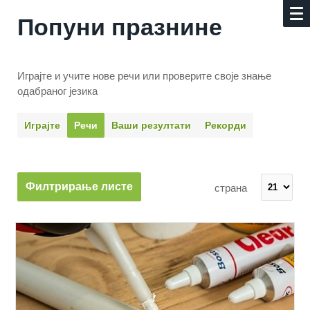
Попуни празнине
Играјте и учите нове речи или проверите своје знање
одабраног језика
Играјте
Речи
Ваши резултати
Рекорди
Филтрирање листе
страна