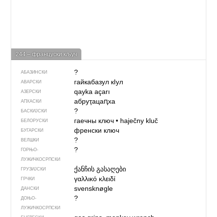
244 – француски кључ
?
АБАЗИНСКИ
гайкабазул кIул
АВАРСКИ
qayka açarı
АЗЕРСКИ
абруҭацаԥха
АПХАСКИ
?
БАСКИЈСКИ
гаечны ключ
•
haječny kluč
БЕЛОРУСКИ
френски ключ
БУГАРСКИ
?
ВЕЛШКИ
?
ГОРЊО­
ЛУЖИЧКОСРПСКИ
ქანჩის გასაღები
ГРУЗИЈСКИ
γαλλικό κλειδί
ГРЧКИ
svensknøgle
ДАНСКИ
?
ДОЊО­
ЛУЖИЧКОСРПСКИ