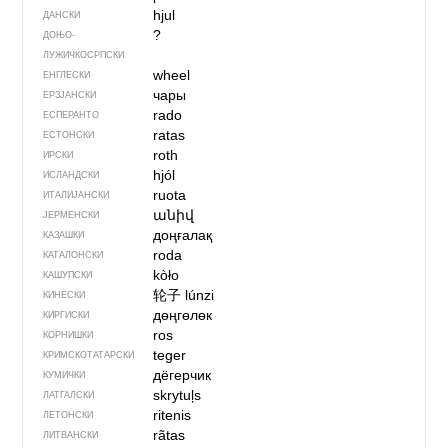
hjul
ДАНСКИ
?
ДОЊО­
ЛУЖИЧКОСРПСКИ
wheel
ЕНГЛЕСКИ
чары
ЕРЗЈАНСКИ
rado
ЕСПЕРАНТО
ratas
ЕСТОНСКИ
roth
ИРСКИ
hjól
ИСЛАНДСКИ
ruota
ИТАЛИЈАНСКИ
անիվ
ЈЕРМЕНСКИ
доңғалақ
КАЗАШКИ
roda
КАТАЛОНСКИ
kòło
КАШУПСКИ
轮子
lúnzi
КИНЕСКИ
дөңгөлөк
КИРГИСКИ
ros
КОРНИШКИ
teger
КРИМСКОТАТАРСКИ
дёгерчик
КУМИЧКИ
skrytuļs
ЛАТГАЛСКИ
ritenis
ЛЕТОНСКИ
rãtas
ЛИТВАНСКИ