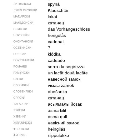
spynà
ЛИТВАНСКИ
Klauschter
ЛУКСЕМБУРШКИ
lakat
МАЂАРСКИ
катанец
МАКЕДОНСКИ
das Vorhängeschloss
НЕМАЧКИ
hengelås
НОРВЕШКИ
cadenat
ОКСИТАНСКИ
?
ОСЕТИНСКИ
kłódka
ПОЉСКИ
cadeado
ПОРТУГАЛСКИ
serra da segirezza
РОМАНШ
un lacăt
două lacăte
РУМУНСКИ
навесной замок
РУСКИ
visiaci zámok
СЛОВАЧКИ
obešanka
СЛОВЕНАЧКИ
катанац
СРПСКИ
асылмалы йозак
ТАТАРСКИ
asma kilit
ТУРСКИ
osma qulf
УЗБЕЧКИ
навісний замок
УКРАЈИНСКИ
heingilás
ФЕРОЈСКИ
riippulukko
ФИНСКИ