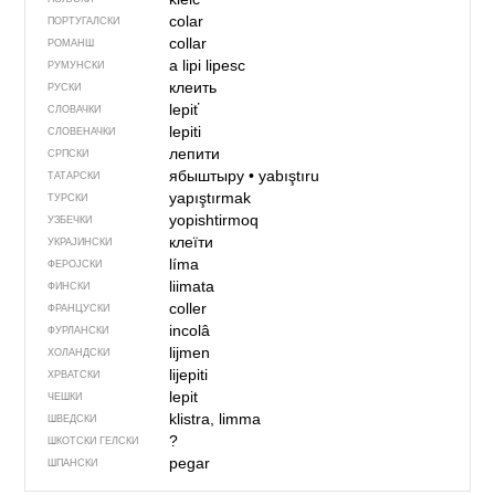
colar
ПОРТУГАЛСКИ
collar
РОМАНШ
a lipi
lipesc
РУМУНСКИ
клеить
РУСКИ
lepiť
СЛОВАЧКИ
lepiti
СЛОВЕНАЧКИ
лепити
СРПСКИ
ябыштыру
•
yabıştıru
ТАТАРСКИ
yapıştırmak
ТУРСКИ
yopishtirmoq
УЗБЕЧКИ
клеїти
УКРАЈИНСКИ
líma
ФЕРОЈСКИ
liimata
ФИНСКИ
coller
ФРАНЦУСКИ
incolâ
ФУРЛАНСКИ
lijmen
ХОЛАНДСКИ
lijepiti
ХРВАТСКИ
lepit
ЧЕШКИ
klistra, limma
ШВЕДСКИ
?
ШКОТСКИ ГЕЛСКИ
pegar
ШПАНСКИ