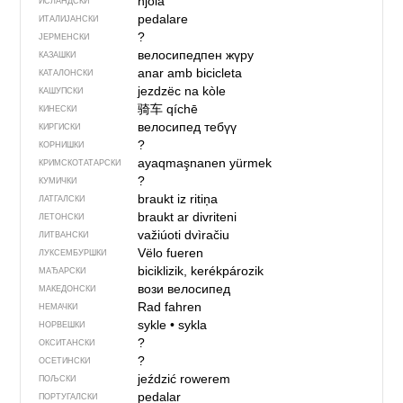
hjóla
ИСЛАНДСКИ
pedalare
ИТАЛИЈАНСКИ
?
ЈЕРМЕНСКИ
велосипедпен жүру
КАЗАШКИ
anar amb bicicleta
КАТАЛОНСКИ
jezdzëc na kòle
КАШУПСКИ
骑车
qíchē
КИНЕСКИ
велосипед тебүү
КИРГИСКИ
?
КОРНИШКИ
ayaqmaşnanen yürmek
КРИМСКОТАТАРСКИ
?
КУМИЧКИ
braukt iz ritiņa
ЛАТГАЛСКИ
braukt ar divriteni
ЛЕТОНСКИ
važiúoti dvìračiu
ЛИТВАНСКИ
Vëlo fueren
ЛУКСЕМБУРШКИ
biciklizik, kerékpározik
МАЂАРСКИ
вози велосипед
МАКЕДОНСКИ
Rad fahren
НЕМАЧКИ
sykle
•
sykla
НОРВЕШКИ
?
ОКСИТАНСКИ
?
ОСЕТИНСКИ
jeździć rowerem
ПОЉСКИ
pedalar
ПОРТУГАЛСКИ