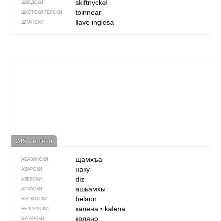
skiftnyckel
ШВЕДСКИ
toinnear
ШКОТСКИ ГЕЛСКИ
llave inglesa
ШПАНСКИ
245 – колено
щамхъа
АБАЗИНСКИ
наку
АВАРСКИ
diz
АЗЕРСКИ
ашьамхы
АПХАСКИ
belaun
БАСКИЈСКИ
калена
•
kalena
БЕЛОРУСКИ
коляно
БУГАРСКИ