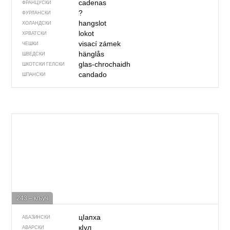
cadenas
ФРАНЦУСКИ
?
ФУРЛАНСКИ
hangslot
ХОЛАНДСКИ
lokot
ХРВАТСКИ
visací zámek
ЧЕШКИ
hänglås
ШВЕДСКИ
glas-chrochaidh
ШКОТСКИ ГЕЛСКИ
candado
ШПАНСКИ
243 – кључ
цIапха
АБАЗИНСКИ
кIул
АВАРСКИ