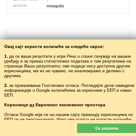
mosquito
ШПАНСКИ
Овај сајт користи колачиће за следеће сврхе:
1.
да се ваши резултати у игри
Речи и слике
сачувају на вашем
уређају и за приказ статистичких података о тим резутатима на
страници
Ваши резултати
; ови подаци нису доступни другим
корисницима, ми их не чувамо, не анализирамо и делимо с
другима.
250 – димњак, оџак
2.
за приказивање Гооглеових огласа. Погледајте доле наведене
информације о Google колачићима за кориснике у ЕЕП и изван
?
АБАЗИНСКИ
ЕЕП.
кIкIуйтIала
АВАРСКИ
baca
АЗЕРСКИ
Корисници
из
Европског економског простора
алҩацарҭа
АПХАСКИ
Огласи Google који се на нашем сајту приказују корисницима из
tximinia
БАСКИЈСКИ
ЕЕП се
не
персонализују. Иако ови огласи не користе колачиће
комін
•
komin
БЕЛОРУСКИ
за персонализацију огласа, користе их за омогућавање
комин
БУГАРСКИ
Ок разумем.
ограничавања учесталости, збирно извештавање о огласима и
simnai
ВЕЛШКИ
борбу против преваре и злоупотребе.