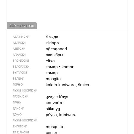
249 – комарац
гIвыда
АБАЗИНСКИ
кIкIара
АВАРСКИ
ağcaqanad
АЗЕРСКИ
акәыбры
АПХАСКИ
eltxo
БАСКИЈСКИ
камар
•
kamar
БЕЛОРУСКИ
комар
БУГАРСКИ
mosgito
ВЕЛШКИ
kałata kuntwora, šmica
ГОРЊО­
ЛУЖИЧКОСРПСКИ
კოღო
kʼɔɣɔ
ГРУЗИЈСКИ
κουνούπι
ГРЧКИ
stikmyg
ДАНСКИ
pšyca, kuntwora
ДОЊО­
ЛУЖИЧКОСРПСКИ
mosquito
ЕНГЛЕСКИ
сеське
ЕРЗЈАНСКИ