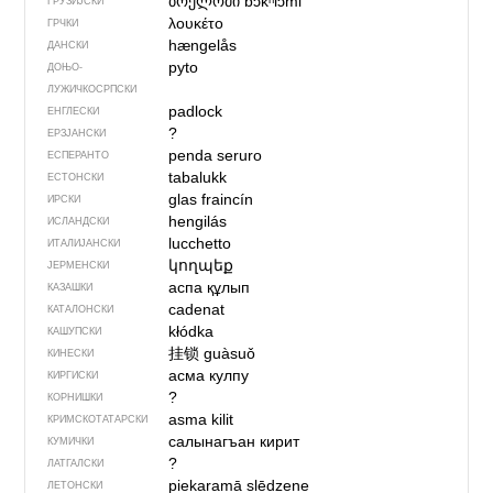
ბოქლომი
bɔkʰlɔmi
ГРУЗИЈСКИ
λουκέτο
ГРЧКИ
hængelås
ДАНСКИ
pyto
ДОЊО­
ЛУЖИЧКОСРПСКИ
padlock
ЕНГЛЕСКИ
?
ЕРЗЈАНСКИ
penda seruro
ЕСПЕРАНТО
tabalukk
ЕСТОНСКИ
glas fraincín
ИРСКИ
hengilás
ИСЛАНДСКИ
lucchetto
ИТАЛИЈАНСКИ
կողպեք
ЈЕРМЕНСКИ
аспа құлып
КАЗАШКИ
cadenat
КАТАЛОНСКИ
kłódka
КАШУПСКИ
挂锁
guàsuǒ
КИНЕСКИ
асма кулпу
КИРГИСКИ
?
КОРНИШКИ
asma kilit
КРИМСКОТАТАРСКИ
салынагъан кирит
КУМИЧКИ
?
ЛАТГАЛСКИ
piekaramā slēdzene
ЛЕТОНСКИ