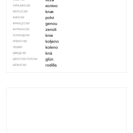
коліно
УКРАЈИНСКИ
knæ
ФЕРОЈСКИ
polvi
ФИНСКИ
genou
ФРАНЦУСКИ
zenoli
ФУРЛАНСКИ
knie
ХОЛАНДСКИ
koljeno
ХРВАТСКИ
koleno
ЧЕШКИ
knä
ШВЕДСКИ
glùn
ШКОТСКИ ГЕЛСКИ
rodilla
ШПАНСКИ