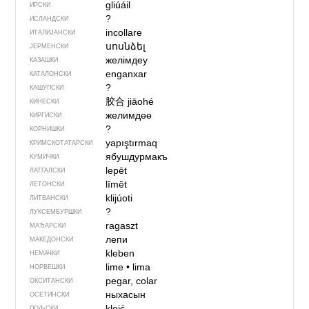
gliúáil
ИРСКИ
?
ИСЛАНДСКИ
incollare
ИТАЛИЈАНСКИ
սոսնձել
ЈЕРМЕНСКИ
желімдеу
КАЗАШКИ
enganxar
КАТАЛОНСКИ
?
КАШУПСКИ
胶合
jiāohé
КИНЕСКИ
желимдөө
КИРГИСКИ
?
КОРНИШКИ
yapıştırmaq
КРИМСКОТАТАРСКИ
ябушдурмакъ
КУМИЧКИ
lepēt
ЛАТГАЛСКИ
līmēt
ЛЕТОНСКИ
klijúoti
ЛИТВАНСКИ
?
ЛУКСЕМБУРШКИ
ragaszt
МАЂАРСКИ
лепи
МАКЕДОНСКИ
kleben
НЕМАЧКИ
lime
•
lima
НОРВЕШКИ
pegar, colar
ОКСИТАНСКИ
ныхасын
ОСЕТИНСКИ
kleić
ПОЉСКИ