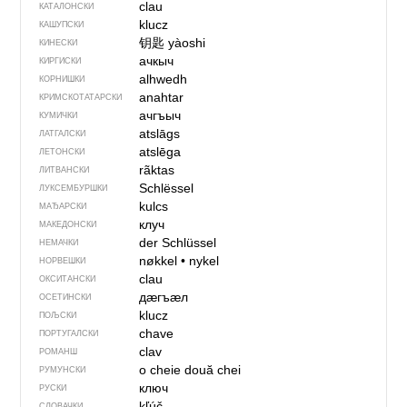
clau
КАТАЛОНСКИ
klucz
КАШУПСКИ
钥匙
yàoshi
КИНЕСКИ
ачкыч
КИРГИСКИ
alhwedh
КОРНИШКИ
anahtar
КРИМСКОТАТАРСКИ
ачгъыч
КУМИЧКИ
atslāgs
ЛАТГАЛСКИ
atslēga
ЛЕТОНСКИ
rãktas
ЛИТВАНСКИ
Schlëssel
ЛУКСЕМБУРШКИ
kulcs
МАЂАРСКИ
клуч
МАКЕДОНСКИ
der Schlüssel
НЕМАЧКИ
nøkkel
•
nykel
НОРВЕШКИ
clau
ОКСИТАНСКИ
дӕгъӕл
ОСЕТИНСКИ
klucz
ПОЉСКИ
chave
ПОРТУГАЛСКИ
clav
РОМАНШ
o cheie
două chei
РУМУНСКИ
ключ
РУСКИ
kľúč
СЛОВАЧКИ