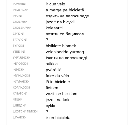
ir cun velo
РОМАНШ
a merge pe bicicletă
РУМУНСКИ
ездить на велосипеде
РУСКИ
jazdiť na bicykli
СЛОВАЧКИ
kolesariti
СЛОВЕНАЧКИ
возити се бициклом
СРПСКИ
?
ТАТАРСКИ
bisiklete binmek
ТУРСКИ
velosipedda yurmoq
УЗБЕЧКИ
їздити на велосипеді
УКРАЈИНСКИ
súkkla
ФЕРОЈСКИ
pyöräillä
ФИНСКИ
faire du vélo
ФРАНЦУСКИ
lâ in biciclete
ФУРЛАНСКИ
fietsen
ХОЛАНДСКИ
voziti se biciklom
ХРВАТСКИ
jezdit na kole
ЧЕШКИ
cykla
ШВЕДСКИ
?
ШКОТСКИ ГЕЛСКИ
ir en bicicleta
ШПАНСКИ