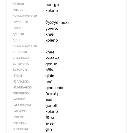
pen-glin
ВЕЛШКИ
koleno
ГОРЊО­
ЛУЖИЧКОСРПСКИ
მუხლი
muxli
ГРУЗИЈСКИ
γόνατο
ГРЧКИ
knæ
ДАНСКИ
kóleno
ДОЊО­
ЛУЖИЧКОСРПСКИ
knee
ЕНГЛЕСКИ
кумажа
ЕРЗЈАНСКИ
genuo
ЕСПЕРАНТО
põlv
ЕСТОНСКИ
glúin
ИРСКИ
hné
ИСЛАНДСКИ
ginocchio
ИТАЛИЈАНСКИ
ծունկ
ЈЕРМЕНСКИ
тізе
КАЗАШКИ
genoll
КАТАЛОНСКИ
kòlano
КАШУПСКИ
膝
xī
КИНЕСКИ
тизе
КИРГИСКИ
glin
КОРНИШКИ