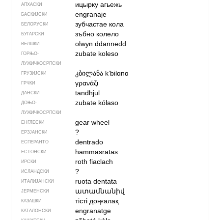
ицырку агьежь
АПХАСКИ
engranaje
БАСКИЈСКИ
зубчастае кола
БЕЛОРУСКИ
зъбно колело
БУГАРСКИ
olwyn ddannedd
ВЕЛШКИ
zubate koleso
ГОРЊО­
ЛУЖИЧКОСРПСКИ
კბილანა
kʼbilɑnɑ
ГРУЗИЈСКИ
γρανάζι
ГРЧКИ
tandhjul
ДАНСКИ
zubate kólaso
ДОЊО­
ЛУЖИЧКОСРПСКИ
gear wheel
ЕНГЛЕСКИ
?
ЕРЗЈАНСКИ
dentrado
ЕСПЕРАНТО
hammasratas
ЕСТОНСКИ
roth fiaclach
ИРСКИ
?
ИСЛАНДСКИ
ruota dentata
ИТАЛИЈАНСКИ
ատամնանիվ
ЈЕРМЕНСКИ
тісті доңғалақ
КАЗАШКИ
engranatge
КАТАЛОНСКИ