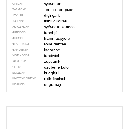
зупчаник
СРПСКИ
тешле тәгәрмәч
ТАТАРСКИ
dişli çark
ТУРСКИ
tishli g‘ildirak
УЗБЕЧКИ
зубчасте колесо
УКРАЈИНСКИ
tannhjól
ФЕРОЈСКИ
hammaspyörä
ФИНСКИ
roue dentée
ФРАНЦУСКИ
ingranaç
ФУРЛАНСКИ
tandwiel
ХОЛАНДСКИ
zupčanik
ХРВАТСКИ
ozubené kolo
ЧЕШКИ
kugghjul
ШВЕДСКИ
roth-fiaclach
ШКОТСКИ ГЕЛСКИ
engranaje
ШПАНСКИ