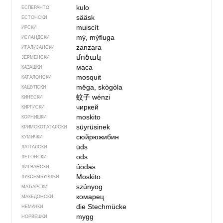
kulo
ЕСПЕРАНТО
sääsk
ЕСТОНСКИ
muiscít
ИРСКИ
mý, mýfluga
ИСЛАНДСКИ
zanzara
ИТАЛИЈАНСКИ
մոծակ
ЈЕРМЕНСКИ
маса
КАЗАШКИ
mosquit
КАТАЛОНСКИ
mëga, skògòla
КАШУПСКИ
蚊子
wénzi
КИНЕСКИ
чиркей
КИРГИСКИ
moskito
КОРНИШКИ
süyrüsinek
КРИМСКОТАТАРСКИ
сюйрюжибин
КУМИЧКИ
ūds
ЛАТГАЛСКИ
ods
ЛЕТОНСКИ
úodas
ЛИТВАНСКИ
Moskito
ЛУКСЕМБУРШКИ
szúnyog
МАЂАРСКИ
комарец
МАКЕДОНСКИ
die Stechmücke
НЕМАЧКИ
mygg
НОРВЕШКИ