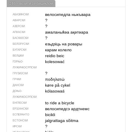
246 – возити се бициклом
велосипедла ны­къвара
АБАЗИНСКИ
?
АВАРСКИ
?
АЗЕРСКИ
амаланыҟәа ақәтәара
АПХАСКИ
?
БАСКИЈСКИ
езьдзіць на ровары
БЕЛОРУСКИ
карам колело
БУГАРСКИ
reidio beic
ВЕЛШКИ
kolesować
ГОРЊО­
ЛУЖИЧКОСРПСКИ
?
ГРУЗИЈСКИ
ποδηλατώ
ГРЧКИ
køre på cykel
ДАНСКИ
kólasowaś
ДОЊО­
ЛУЖИЧКОСРПСКИ
to ride a bicycle
ЕНГЛЕСКИ
велосипедсэ ардтнемс
ЕРЗЈАНСКИ
bicikli
ЕСПЕРАНТО
jalgrattaga sõitma
ЕСТОНСКИ
?
ИРСКИ