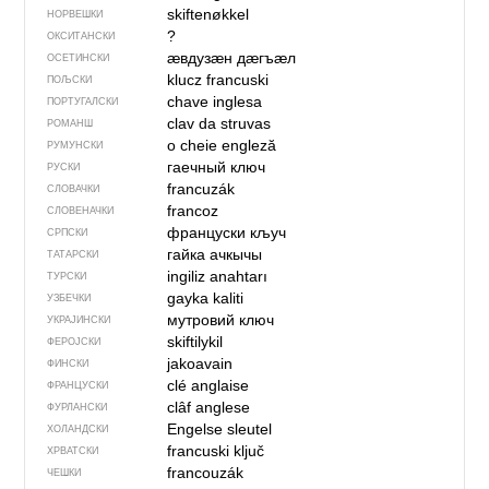
skiftenøkkel
НОРВЕШКИ
?
ОКСИТАНСКИ
ӕвдузӕн дӕгъӕл
ОСЕТИНСКИ
klucz francuski
ПОЉСКИ
chave inglesa
ПОРТУГАЛСКИ
clav da struvas
РОМАНШ
o cheie engleză
РУМУНСКИ
гаечный ключ
РУСКИ
francuzák
СЛОВАЧКИ
francoz
СЛОВЕНАЧКИ
француски кључ
СРПСКИ
гайка ачкычы
ТАТАРСКИ
ingiliz anahtarı
ТУРСКИ
gayka kaliti
УЗБЕЧКИ
мутровий ключ
УКРАЈИНСКИ
skiftilykil
ФЕРОЈСКИ
jakoavain
ФИНСКИ
clé anglaise
ФРАНЦУСКИ
clâf anglese
ФУРЛАНСКИ
Engelse sleutel
ХОЛАНДСКИ
francuski ključ
ХРВАТСКИ
francouzák
ЧЕШКИ