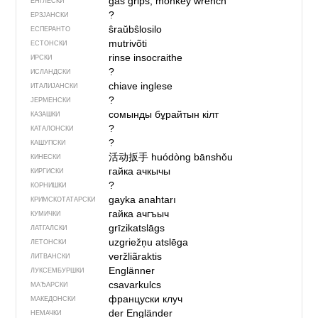
gas grips, monkey wrench
ЕНГЛЕСКИ
?
ЕРЗЈАНСКИ
ŝraŭbŝlosilo
ЕСПЕРАНТО
mutrivõti
ЕСТОНСКИ
rinse insocraithe
ИРСКИ
?
ИСЛАНДСКИ
chiave inglese
ИТАЛИЈАНСКИ
?
ЈЕРМЕНСКИ
сомынды бұрайтын кілт
КАЗАШКИ
?
КАТАЛОНСКИ
?
КАШУПСКИ
活动扳手
huódòng bānshǒu
КИНЕСКИ
гайка ачкычы
КИРГИСКИ
?
КОРНИШКИ
gayka anahtarı
КРИМСКОТАТАРСКИ
гайка ачгъыч
КУМИЧКИ
grīzikatslāgs
ЛАТГАЛСКИ
uzgriežņu atslēga
ЛЕТОНСКИ
veržliãraktis
ЛИТВАНСКИ
Englänner
ЛУКСЕМБУРШКИ
csavarkulcs
МАЂАРСКИ
француски клуч
МАКЕДОНСКИ
der Engländer
НЕМАЧКИ