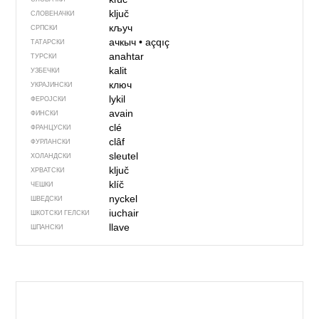
ključ
СЛОВЕНАЧКИ
кључ
СРПСКИ
ачкыч
•
açqıç
ТАТАРСКИ
anahtar
ТУРСКИ
kalit
УЗБЕЧКИ
ключ
УКРАЈИНСКИ
lykil
ФЕРОЈСКИ
avain
ФИНСКИ
clé
ФРАНЦУСКИ
clâf
ФУРЛАНСКИ
sleutel
ХОЛАНДСКИ
ključ
ХРВАТСКИ
klíč
ЧЕШКИ
nyckel
ШВЕДСКИ
iuchair
ШКОТСКИ ГЕЛСКИ
llave
ШПАНСКИ