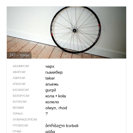
247 – точак
чарх
АБАЗИНСКИ
гьакибер
АВАРСКИ
təkər
АЗЕРСКИ
агьежь
АПХАСКИ
gurpil
БАСКИЈСКИ
кола
•
koła
БЕЛОРУСКИ
колело
БУГАРСКИ
olwyn, rhod
ВЕЛШКИ
?
ГОРЊО­
ЛУЖИЧКОСРПСКИ
ბორბალი
bɔrbɑli
ГРУЗИЈСКИ
ρόδα
ГРЧКИ