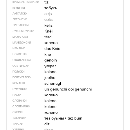
tiz
КРИМСКОТАТАРСКИ
тобукъ
КУМИЧКИ
ceļs
ЛАТГАЛСКИ
celis
ЛЕТОНСКИ
kẽlis
ЛИТВАНСКИ
Knéi
ЛУКСЕМБУРШКИ
térd
МАЂАРСКИ
колено
МАКЕДОНСКИ
das Knie
НЕМАЧКИ
kne
НОРВЕШКИ
genolh
ОКСИТАНСКИ
уӕраг
ОСЕТИНСКИ
kolano
ПОЉСКИ
joelho
ПОРТУГАЛСКИ
schanugl
РОМАНШ
un genunchi
doi genunchi
РУМУНСКИ
колено
РУСКИ
koleno
СЛОВАЧКИ
koleno
СЛОВЕНАЧКИ
колено
СРПСКИ
тез буыны
•
tez buını
ТАТАРСКИ
diz
ТУРСКИ
tizza
УЗБЕЧКИ