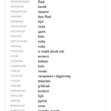
Rad
ЛУКСЕМБУРШКИ
kerék
МАЂАРСКИ
тркало
МАКЕДОНСКИ
das Rad
НЕМАЧКИ
hjul
НОРВЕШКИ
ròda
ОКСИТАНСКИ
цалх
ОСЕТИНСКИ
koło
ПОЉСКИ
roda
ПОРТУГАЛСКИ
roda
РОМАНШ
o roată
două roți
РУМУНСКИ
колесо
РУСКИ
koleso
СЛОВАЧКИ
kolo
СЛОВЕНАЧКИ
точак
СРПСКИ
тәгәрмәч
•
tägärmäç
ТАТАРСКИ
tekerlek
ТУРСКИ
gʻildirak
УЗБЕЧКИ
колесо
УКРАЈИНСКИ
hjól
ФЕРОЈСКИ
pyörä
ФИНСКИ
roue
ФРАНЦУСКИ
rovede, ruede
ФУРЛАНСКИ