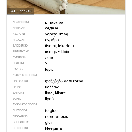
241 – лепити
цIларкIра
АБАЗИНСКИ
седезе
АВАРСКИ
yapışdırmaq
АЗЕРСКИ
аҷабра
АПХАСКИ
itsatsi, lekedatu
БАСКИЈСКИ
клеіць
•
kleić
БЕЛОРУСКИ
лепя
БУГАРСКИ
?
ВЕЛШКИ
lěpić
ГОРЊО­
ЛУЖИЧКОСРПСКИ
დაწებება
dɑtsʼɛbɛbɑ
ГРУЗИЈСКИ
κολλάω
ГРЧКИ
lime, klistre
ДАНСКИ
lipaś
ДОЊО­
ЛУЖИЧКОСРПСКИ
to glue
ЕНГЛЕСКИ
педявтнемс
ЕРЗЈАНСКИ
glui
ЕСПЕРАНТО
kleepima
ЕСТОНСКИ