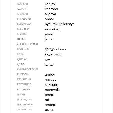
кагьру
АВАРСКИ
kəhrəba
АЗЕРСКИ
ақаруа
АПХАСКИ
anbar
БАСКИЈСКИ
бурштын
•
burštyn
БЕЛОРУСКИ
кехлибар
БУГАРСКИ
ambr
ВЕЛШКИ
jantar
ГОРЊО­
ЛУЖИЧКОСРПСКИ
ქარვა
kʰɑrvɑ
ГРУЗИЈСКИ
κεχριμπάρι
ГРЧКИ
rav
ДАНСКИ
jantaŕ
ДОЊО­
ЛУЖИЧКОСРПСКИ
amber
ЕНГЛЕСКИ
янтарь
ЕРЗЈАНСКИ
sukceno
ЕСПЕРАНТО
merevaik
ЕСТОНСКИ
ómra
ИРСКИ
raf
ИСЛАНДСКИ
ambra
ИТАЛИЈАНСКИ
սաթ
ЈЕРМЕНСКИ