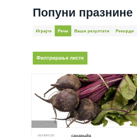
Попуни празнине
Играјте
Речи
Ваши резултати
Рекорди
Филтрирање листе
49 – цвекла
сандрыйа
АБАЗИНСКИ