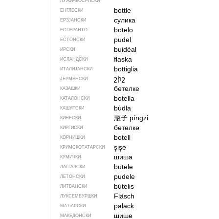
ЛУЖИЧКОСРПСКИ
bottle
ЕНГЛЕСКИ
сулика
ЕРЗЈАНСКИ
botelo
ЕСПЕРАНТО
pudel
ЕСТОНСКИ
buidéal
ИРСКИ
flaska
ИСЛАНДСКИ
bottiglia
ИТАЛИЈАНСКИ
շիշ
ЈЕРМЕНСКИ
бөтелке
КАЗАШКИ
botella
КАТАЛОНСКИ
bùdla
КАШУПСКИ
瓶子
píngzi
КИНЕСКИ
бөтөлкө
КИРГИСКИ
botell
КОРНИШКИ
şişe
КРИМСКОТАТАРСКИ
шиша
КУМИЧКИ
butele
ЛАТГАЛСКИ
pudele
ЛЕТОНСКИ
bùtelis
ЛИТВАНСКИ
Fläsch
ЛУКСЕМБУРШКИ
palack
МАЂАРСКИ
шише
МАКЕДОНСКИ