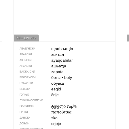
53 – ципеле
щапIхъацIа
АБАЗИНСКИ
хьитал
АВАРСКИ
ayaqqabılar
АЗЕРСКИ
ашьаҵа
АПХАСКИ
zapata
БАСКИЈСКИ
боты
•
boty
БЕЛОРУСКИ
обувка
БУГАРСКИ
esgid
ВЕЛШКИ
črije
ГОРЊО­
ЛУЖИЧКОСРПСКИ
ტუფლი
tʼupʰli
ГРУЗИЈСКИ
παπούτσια
ГРЧКИ
sko
ДАНСКИ
crjeje
ДОЊО­