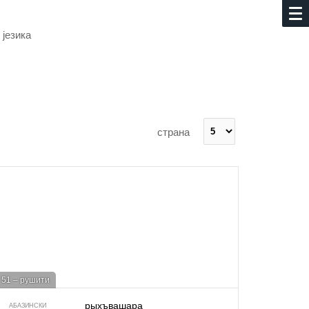
 језика
страна
51 – рушити
рыхъвашара
АБАЗИНСКИ