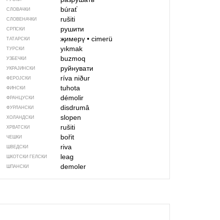
búrať
СЛОВАЧКИ
rušiti
СЛОВЕНАЧКИ
рушити
СРПСКИ
җимерү
•
cimerü
ТАТАРСКИ
yıkmak
ТУРСКИ
buzmoq
УЗБЕЧКИ
руйнувати
УКРАЈИНСКИ
ríva niður
ФЕРОЈСКИ
tuhota
ФИНСКИ
démolir
ФРАНЦУСКИ
disdrumâ
ФУРЛАНСКИ
slopen
ХОЛАНДСКИ
rušiti
ХРВАТСКИ
bořit
ЧЕШКИ
riva
ШВЕДСКИ
leag
ШКОТСКИ ГЕЛСКИ
demoler
ШПАНСКИ