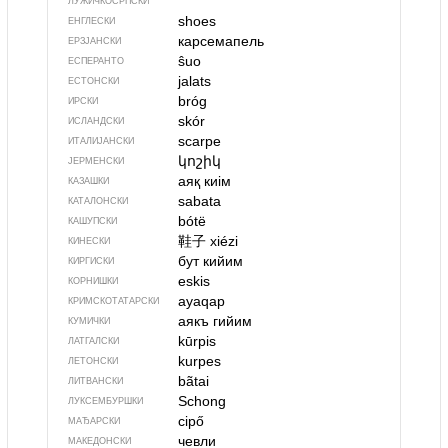
ЛУЖИЧКОСРПСКИ
shoes
ЕНГЛЕСКИ
карсемапель
ЕРЗЈАНСКИ
ŝuo
ЕСПЕРАНТО
jalats
ЕСТОНСКИ
bróg
ИРСКИ
skór
ИСЛАНДСКИ
scarpe
ИТАЛИЈАНСКИ
կոշիկ
ЈЕРМЕНСКИ
аяқ киім
КАЗАШКИ
sabata
КАТАЛОНСКИ
bótë
КАШУПСКИ
鞋子
xiézi
КИНЕСКИ
бут кийим
КИРГИСКИ
eskis
КОРНИШКИ
ayaqap
КРИМСКОТАТАРСКИ
аякъ гийим
КУМИЧКИ
kūrpis
ЛАТГАЛСКИ
kurpes
ЛЕТОНСКИ
bãtai
ЛИТВАНСКИ
Schong
ЛУКСЕМБУРШКИ
cipő
МАЂАРСКИ
чевли
МАКЕДОНСКИ