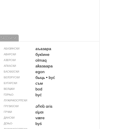
54 – бити
аъазара
АБАЗИНСКИ
букIине
АВАРСКИ
olmaq
АЗЕРСКИ
аҟазаара
АПХАСКИ
egon
БАСКИЈСКИ
быць
•
być
БЕЛОРУСКИ
съм
БУГАРСКИ
bod
ВЕЛШКИ
być
ГОРЊО­
ЛУЖИЧКОСРПСКИ
არის
ɑris
ГРУЗИЈСКИ
είμαι
ГРЧКИ
være
ДАНСКИ
byś
ДОЊО­