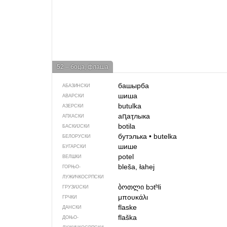
52 – боца, флаша
башырба
АБАЗИНСКИ
шиша
АВАРСКИ
butulka
АЗЕРСКИ
аԥаҭлыка
АПХАСКИ
botila
БАСКИЈСКИ
бутэлька
•
butelka
БЕЛОРУСКИ
шише
БУГАРСКИ
potel
ВЕЛШКИ
bleša, łahej
ГОРЊО­
ЛУЖИЧКОСРПСКИ
ბოთლი
bɔtʰli
ГРУЗИЈСКИ
μπουκάλι
ГРЧКИ
flaske
ДАНСКИ
flaška
ДОЊО­