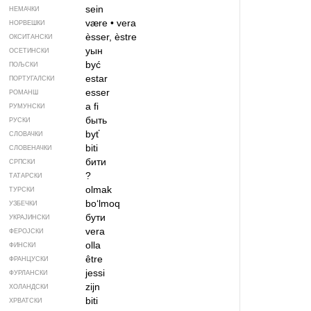
sein
НЕМАЧКИ
være
•
vera
НОРВЕШКИ
èsser, èstre
ОКСИТАНСКИ
уын
ОСЕТИНСКИ
być
ПОЉСКИ
estar
ПОРТУГАЛСКИ
esser
РОМАНШ
a fi
РУМУНСКИ
быть
РУСКИ
byť
СЛОВАЧКИ
biti
СЛОВЕНАЧКИ
бити
СРПСКИ
?
ТАТАРСКИ
olmak
ТУРСКИ
bo‘lmоq
УЗБЕЧКИ
бути
УКРАЈИНСКИ
vera
ФЕРОЈСКИ
olla
ФИНСКИ
être
ФРАНЦУСКИ
jessi
ФУРЛАНСКИ
zijn
ХОЛАНДСКИ
biti
ХРВАТСКИ