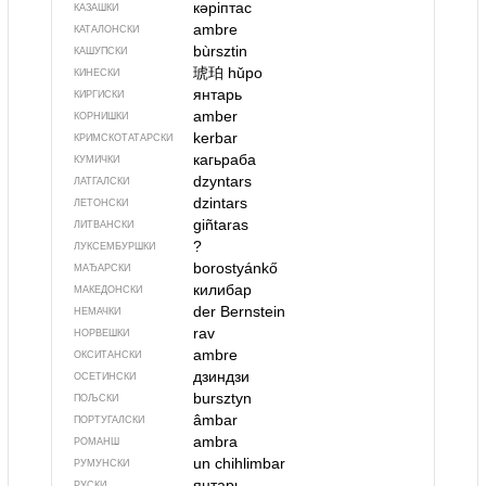
кәріптас
КАЗАШКИ
ambre
КАТАЛОНСКИ
bùrsztin
КАШУПСКИ
琥珀
hǔpo
КИНЕСКИ
янтарь
КИРГИСКИ
amber
КОРНИШКИ
kerbar
КРИМСКОТАТАРСКИ
кагьраба
КУМИЧКИ
dzyntars
ЛАТГАЛСКИ
dzintars
ЛЕТОНСКИ
giñtaras
ЛИТВАНСКИ
?
ЛУКСЕМБУРШКИ
borostyánkő
МАЂАРСКИ
килибар
МАКЕДОНСКИ
der Bernstein
НЕМАЧКИ
rav
НОРВЕШКИ
ambre
ОКСИТАНСКИ
дзиндзи
ОСЕТИНСКИ
bursztyn
ПОЉСКИ
âmbar
ПОРТУГАЛСКИ
ambra
РОМАНШ
un chihlimbar
РУМУНСКИ
янтарь
РУСКИ