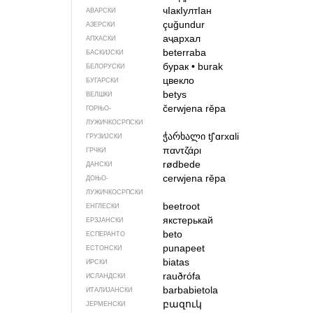
чIакIултIан
АВАРСКИ
çuğundur
АЗЕРСКИ
аҷархал
АПХАСКИ
beterraba
БАСКИЈСКИ
бурак
•
burak
БЕЛОРУСКИ
цвекло
БУГАРСКИ
betys
ВЕЛШКИ
čerwjena rěpa
ГОРЊО­
ЛУЖИЧКОСРПСКИ
ჭარხალი
tʃʼɑrxɑli
ГРУЗИЈСКИ
παντζάρι
ГРЧКИ
rødbede
ДАНСКИ
cerwjena rěpa
ДОЊО­
ЛУЖИЧКОСРПСКИ
beetroot
ЕНГЛЕСКИ
якстерькай
ЕРЗЈАНСКИ
beto
ЕСПЕРАНТО
punapeet
ЕСТОНСКИ
biatas
ИРСКИ
rauðrófa
ИСЛАНДСКИ
barbabietola
ИТАЛИЈАНСКИ
բազուկ
ЈЕРМЕНСКИ