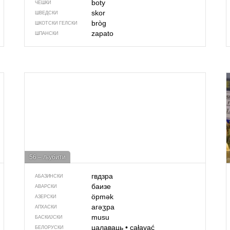
boty
ЧЕШКИ
skor
ШВЕДСКИ
bròg
ШКОТСКИ ГЕЛСКИ
zapato
ШПАНСКИ
56 – љубити
гвдзра
АБАЗИНСКИ
баизе
АВАРСКИ
öpmək
АЗЕРСКИ
агәӡра
АПХАСКИ
musu
БАСКИЈСКИ
цалаваць
•
całavać
БЕЛОРУСКИ