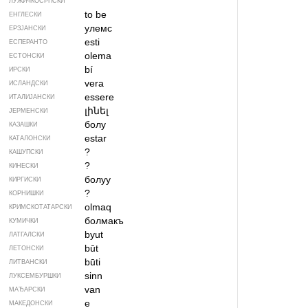
ЛУЖИЧКОСРПСКИ
to be
ЕНГЛЕСКИ
улемс
ЕРЗЈАНСКИ
esti
ЕСПЕРАНТО
olema
ЕСТОНСКИ
bí
ИРСКИ
vera
ИСЛАНДСКИ
essere
ИТАЛИЈАНСКИ
լինել
ЈЕРМЕНСКИ
болу
КАЗАШКИ
estar
КАТАЛОНСКИ
?
КАШУПСКИ
?
КИНЕСКИ
болуу
КИРГИСКИ
?
КОРНИШКИ
olmaq
КРИМСКОТАТАРСКИ
болмакъ
КУМИЧКИ
byut
ЛАТГАЛСКИ
būt
ЛЕТОНСКИ
būti
ЛИТВАНСКИ
sinn
ЛУКСЕМБУРШКИ
van
МАЂАРСКИ
е
МАКЕДОНСКИ