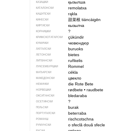
қызылша
КАЗАШКИ
remolatxa
КАТАЛОНСКИ
rąkla
КАШУПСКИ
甜菜根
tiáncàigēn
КИНЕСКИ
кызылча
КИРГИСКИ
?
КОРНИШКИ
çükündir
КРИМСКОТАТАРСКИ
чювюндюр
КУМИЧКИ
buruoks
ЛАТГАЛСКИ
bietes
ЛЕТОНСКИ
ruñkelis
ЛИТВАНСКИ
Rommel
ЛУКСЕМБУРШКИ
cékla
МАЂАРСКИ
цвекло
МАКЕДОНСКИ
die Rote Bete
НЕМАЧКИ
rødbete
•
raudbete
НОРВЕШКИ
bledaraba
ОКСИТАНСКИ
?
ОСЕТИНСКИ
burak
ПОЉСКИ
beterraba
ПОРТУГАЛСКИ
rischcotschna
РОМАНШ
o sfeclă
două sfecle
РУМУНСКИ
свёкла
РУСКИ