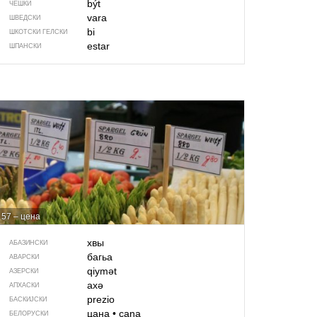
být
ЧЕШКИ
vara
ШВЕДСКИ
bi
ШКОТСКИ ГЕЛСКИ
estar
ШПАНСКИ
57 – цена
хвы
АБАЗИНСКИ
багьа
АВАРСКИ
qiymət
АЗЕРСКИ
ахә
АПХАСКИ
prezio
БАСКИЈСКИ
цана
•
cana
БЕЛОРУСКИ