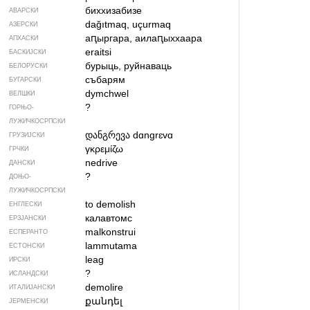
биххизабизе
АВАРСКИ
dağıtmaq, uçurmaq
АЗЕРСКИ
аԥыргара, аилаԥыххаара
АПХАСКИ
eraitsi
БАСКИЈСКИ
бурыць, руйнаваць
БЕЛОРУСКИ
събарям
БУГАРСКИ
dymchwel
ВЕЛШКИ
?
ГОРЊО­
ЛУЖИЧКОСРПСКИ
დანგრევა
dɑngrɛvɑ
ГРУЗИЈСКИ
γκρεμίζω
ГРЧКИ
nedrive
ДАНСКИ
?
ДОЊО­
ЛУЖИЧКОСРПСКИ
to demolish
ЕНГЛЕСКИ
калавтомс
ЕРЗЈАНСКИ
malkonstrui
ЕСПЕРАНТО
lammutama
ЕСТОНСКИ
leag
ИРСКИ
?
ИСЛАНДСКИ
demolire
ИТАЛИЈАНСКИ
քանդել
ЈЕРМЕНСКИ