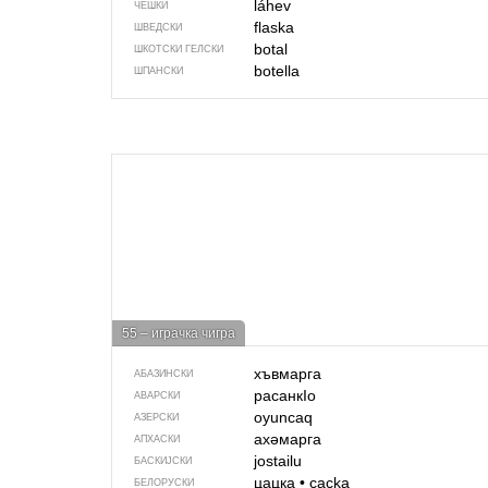
láhev
ЧЕШКИ
flaska
ШВЕДСКИ
botal
ШКОТСКИ ГЕЛСКИ
botella
ШПАНСКИ
55 – играчка чигра
хъвмарга
АБАЗИНСКИ
расанкIо
АВАРСКИ
oyuncaq
АЗЕРСКИ
ахәмарга
АПХАСКИ
jostailu
БАСКИЈСКИ
цацка
•
cacka
БЕЛОРУСКИ