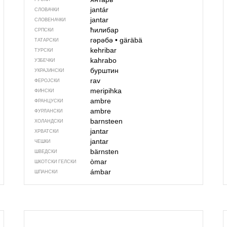
jantár
СЛОВАЧКИ
jantar
СЛОВЕНАЧКИ
ћилибар
СРПСКИ
гәрәбә
•
gäräbä
ТАТАРСКИ
kehribar
ТУРСКИ
kahrabo
УЗБЕЧКИ
бурштин
УКРАЈИНСКИ
rav
ФЕРОЈСКИ
meripihka
ФИНСКИ
ambre
ФРАНЦУСКИ
ambre
ФУРЛАНСКИ
barnsteen
ХОЛАНДСКИ
jantar
ХРВАТСКИ
jantar
ЧЕШКИ
bärnsten
ШВЕДСКИ
òmar
ШКОТСКИ ГЕЛСКИ
ámbar
ШПАНСКИ