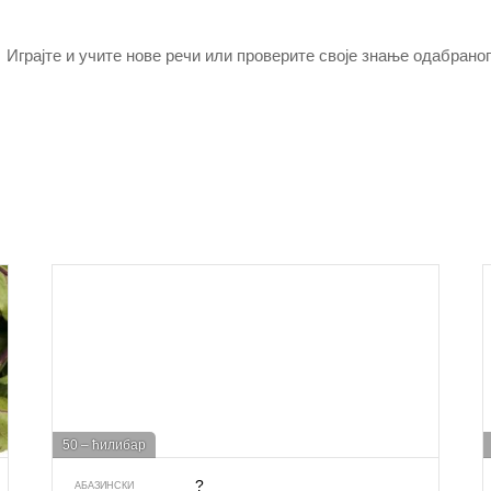
Играјте и учите нове речи или проверите своје знање одабраног
50 – ћилибар
?
АБАЗИНСКИ