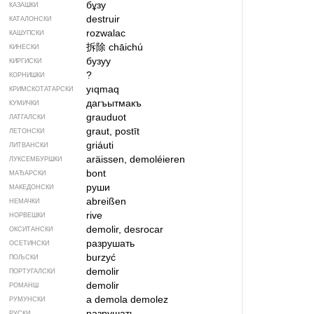
бұзу
КАЗАШКИ
destruir
КАТАЛОНСКИ
rozwalac
КАШУПСКИ
拆除
chāichú
КИНЕСКИ
бузуу
КИРГИСКИ
?
КОРНИШКИ
yıqmaq
КРИМСКОТАТАРСКИ
дагъытмакъ
КУМИЧКИ
grauduot
ЛАТГАЛСКИ
graut, postīt
ЛЕТОНСКИ
griáuti
ЛИТВАНСКИ
aräissen, demoléieren
ЛУКСЕМБУРШКИ
bont
МАЂАРСКИ
руши
МАКЕДОНСКИ
abreißen
НЕМАЧКИ
rive
НОРВЕШКИ
demolir, desrocar
ОКСИТАНСКИ
разрушать
ОСЕТИНСКИ
burzyć
ПОЉСКИ
demolir
ПОРТУГАЛСКИ
demolir
РОМАНШ
a demola
demolez
РУМУНСКИ
разрушать
РУСКИ