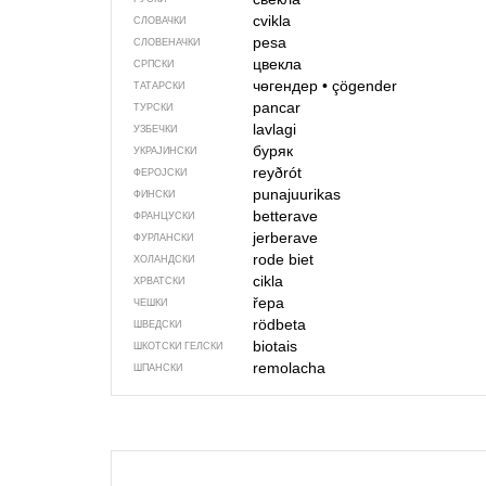
cvikla
СЛОВАЧКИ
pesa
СЛОВЕНАЧКИ
цвекла
СРПСКИ
чөгендер
•
çögender
ТАТАРСКИ
pancar
ТУРСКИ
lavlagi
УЗБЕЧКИ
буряк
УКРАЈИНСКИ
reyðrót
ФЕРОЈСКИ
punajuurikas
ФИНСКИ
betterave
ФРАНЦУСКИ
jerberave
ФУРЛАНСКИ
rode biet
ХОЛАНДСКИ
cikla
ХРВАТСКИ
řepa
ЧЕШКИ
rödbeta
ШВЕДСКИ
biotais
ШКОТСКИ ГЕЛСКИ
remolacha
ШПАНСКИ