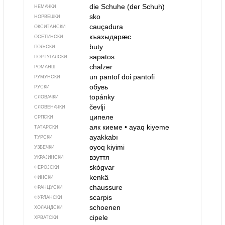
die Schuhe (der Schuh)
НЕМАЧКИ
sko
НОРВЕШКИ
cauçadura
ОКСИТАНСКИ
къахыдарӕс
ОСЕТИНСКИ
buty
ПОЉСКИ
sapatos
ПОРТУГАЛСКИ
chalzer
РОМАНШ
un pantof
doi pantofi
РУМУНСКИ
обувь
РУСКИ
topánky
СЛОВАЧКИ
čevlji
СЛОВЕНАЧКИ
ципеле
СРПСКИ
аяк киеме
•
ayaq kiyeme
ТАТАРСКИ
ayakkabı
ТУРСКИ
oyoq kiyimi
УЗБЕЧКИ
взуття
УКРАЈИНСКИ
skógvar
ФЕРОЈСКИ
kenkä
ФИНСКИ
chaussure
ФРАНЦУСКИ
scarpis
ФУРЛАНСКИ
schoenen
ХОЛАНДСКИ
cipele
ХРВАТСКИ