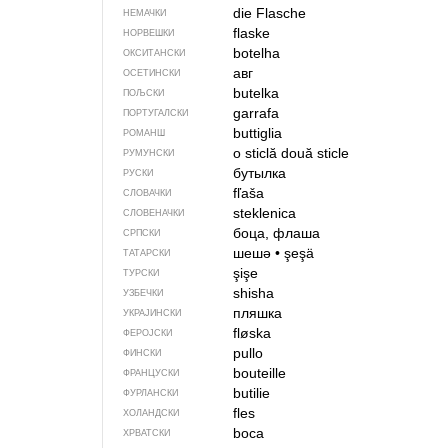
die Flasche
НЕМАЧКИ
flaske
НОРВЕШКИ
botelha
ОКСИТАНСКИ
авг
ОСЕТИНСКИ
butelka
ПОЉСКИ
garrafa
ПОРТУГАЛСКИ
buttiglia
РОМАНШ
o sticlă
două sticle
РУМУНСКИ
бутылка
РУСКИ
fľaša
СЛОВАЧКИ
steklenica
СЛОВЕНАЧКИ
боца, флаша
СРПСКИ
шешә
•
şeşä
ТАТАРСКИ
şişe
ТУРСКИ
shisha
УЗБЕЧКИ
пляшка
УКРАЈИНСКИ
fløska
ФЕРОЈСКИ
pullo
ФИНСКИ
bouteille
ФРАНЦУСКИ
butilie
ФУРЛАНСКИ
fles
ХОЛАНДСКИ
boca
ХРВАТСКИ