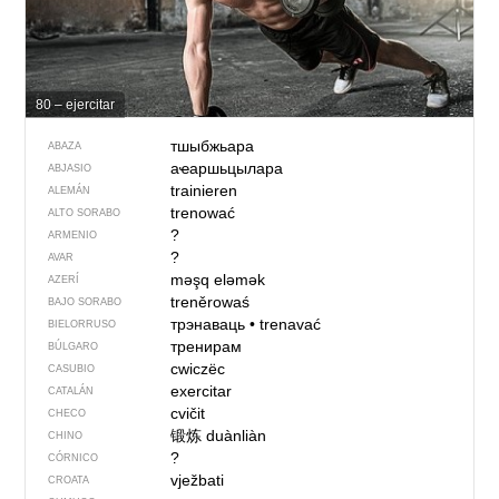
80 – ejercitar
тшыбжьара
ABAZA
аҽаршьцылара
ABJASIO
trainieren
ALEMÁN
trenować
ALTO SORABO
?
ARMENIO
?
AVAR
məşq eləmək
AZERÍ
treněrowaś
BAJO SORABO
трэнаваць
•
trenavać
BIELORRUSO
тренирам
BÚLGARO
cwiczëc
CASUBIO
exercitar
CATALÁN
cvičit
CHECO
锻炼
duànliàn
CHINO
?
CÓRNICO
vježbati
CROATA