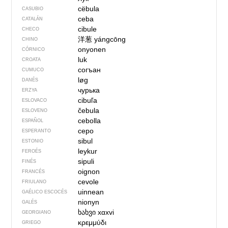
cëbula
CASUBIO
ceba
CATALÁN
cibule
CHECO
洋葱
yángcōng
CHINO
onyonen
CÓRNICO
luk
CROATA
согъан
CUMUCO
løg
DANÉS
чурька
ERZYA
cibuľa
ESLOVACO
čebula
ESLOVENO
cebolla
ESPAÑOL
cepo
ESPERANTO
sibul
ESTONIO
leykur
FEROÉS
sipuli
FINÉS
oignon
FRANCÉS
cevole
FRIULANO
uinnean
GAÉLICO ESCOCÉS
nionyn
GALÉS
ხახვი
xɑxvi
GEORGIANO
κρεμμύδι
GRIEGO