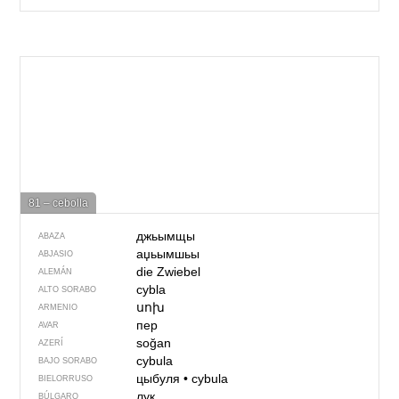
81 – cebolla
джьымщы
ABAZA
аџьымшьы
ABJASIO
die Zwiebel
ALEMÁN
cybla
ALTO SORABO
սոխ
ARMENIO
пер
AVAR
soğan
AZERÍ
cybula
BAJO SORABO
цыбуля
•
cybula
BIELORRUSO
лук
BÚLGARO