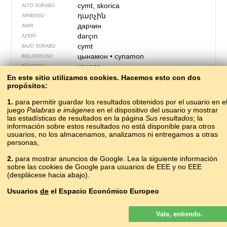
cymt, skorica
ALTO SORABO
դարչին
ARMENIO
дарчин
AVAR
darçın
AZERÍ
cymt
BAJO SORABO
цынамон
•
cynamon
BIELORRUSO
канела
BÚLGARO
cymt
En este sitio utilizamos cookies. Hacemos esto con dos
CASUBIO
propósitos:
canyella
CATALÁN
skořice
CHECO
1.
para permitir guardar los resultados obtenidos por el usuario en e
肉桂
ròuguì
CHINO
juego
Palabras e imágenes
en el dispositivo del usuario y mostrar
kanel
las estadísticas de resultados en la página
Sus resultados
; la
CÓRNICO
información sobre estos resultados no está disponible para otros
cimet
CROATA
usuarios, no los almacenamos, analizamos ni entregamos a otras
дарчын
CUMUCO
personas,
kanel
DANÉS
корица
2.
para mostrar anuncios de Google. Lea la siguiente información
ERZYA
sobre las cookies de Google para usuarios de EEE y no EEE
škorica
ESLOVACO
(desplácese hacia abajo).
cimet
ESLOVENO
canela
ESPAÑOL
Usuarios
de
el Espacio Económico Europeo
cinamo
ESPERANTO
Los anuncios de Google que se muestran en nuestro sitio para los
kaneel
ESTONIO
Vale, entiendo.
usuarios del EEE
no
son personalizados. Si bien estos anuncios no
kanel
FEROÉS
usan cookies para la personalización de los anuncios, sí lo hacen