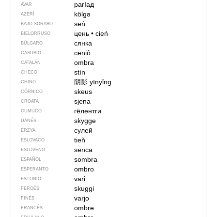
рагIад
AVAR
kölgə
AZERÍ
seń
BAJO SORABO
цень
•
cień
BIELORRUSO
сянка
BÚLGARO
ceniô
CASUBIO
ombra
CATALÁN
stín
CHECO
阴影
yīnyǐng
CHINO
skeus
CÓRNICO
sjena
CROATA
гёлентги
CUMUCO
skygge
DANÉS
сулей
ERZYA
tieň
ESLOVACO
senca
ESLOVENO
sombra
ESPAÑOL
ombro
ESPERANTO
vari
ESTONIO
skuggi
FEROÉS
varjo
FINÉS
ombre
FRANCÉS