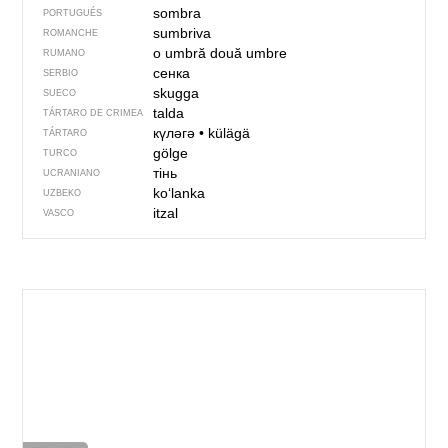
sombra
PORTUGUÉS
sumbriva
ROMANCHE
o umbră
două umbre
RUMANO
сенка
SERBIO
skugga
SUECO
talda
TÁRTARO DE CRIMEA
күләгә
•
külägä
TÁRTARO
gölge
TURCO
тінь
UCRANIANO
koʻlanka
UZBEKO
itzal
VASCO