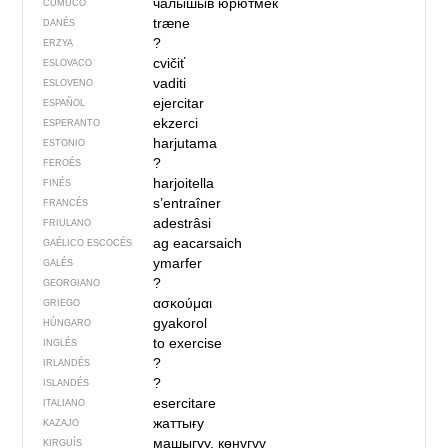
чалышыв юрютмек
CUMUCO
træne
DANÉS
?
ERZYA
cvičiť
ESLOVACO
vaditi
ESLOVENO
ejercitar
ESPAÑOL
ekzerci
ESPERANTO
harjutama
ESTONIO
?
FEROÉS
harjoitella
FINÉS
s’entraîner
FRANCÉS
adestrâsi
FRIULANO
ag eacarsaich
GAÉLICO ESCOCÉS
ymarfer
GALÉS
?
GEORGIANO
ασκούμαι
GRIEGO
gyakorol
HÚNGARO
to exercise
INGLÉS
?
IRLANDÉS
?
ISLANDÉS
esercitare
ITALIANO
жаттығу
KAZAJO
машыгуу, көнүгүү
KIRGUÍS