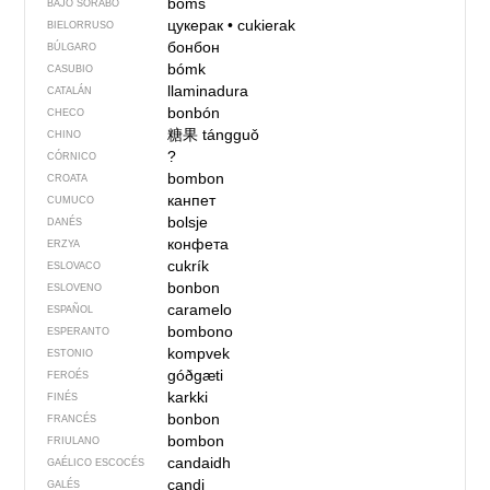
boms
BAJO SORABO
цукерак
•
cukierak
BIELORRUSO
бонбон
BÚLGARO
bómk
CASUBIO
llaminadura
CATALÁN
bonbón
CHECO
糖果
tángguǒ
CHINO
?
CÓRNICO
bombon
CROATA
канпет
CUMUCO
bolsje
DANÉS
конфета
ERZYA
cukrík
ESLOVACO
bonbon
ESLOVENO
caramelo
ESPAÑOL
bombono
ESPERANTO
kompvek
ESTONIO
góðgæti
FEROÉS
karkki
FINÉS
bonbon
FRANCÉS
bombon
FRIULANO
candaidh
GAÉLICO ESCOCÉS
candi
GALÉS