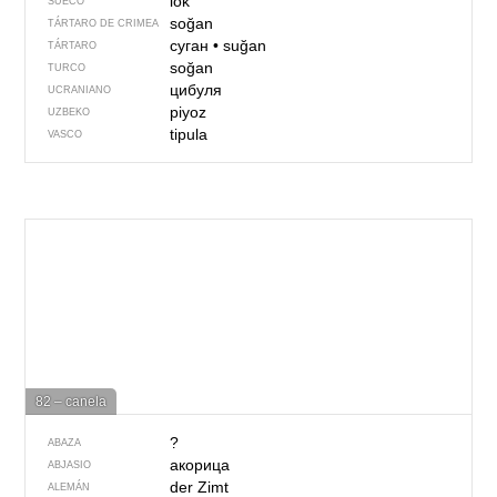
lök
SUECO
soğan
TÁRTARO DE CRIMEA
суган
•
suğan
TÁRTARO
soğan
TURCO
цибуля
UCRANIANO
piyoz
UZBEKO
tipula
VASCO
82 – canela
?
ABAZA
акорица
ABJASIO
der Zimt
ALEMÁN