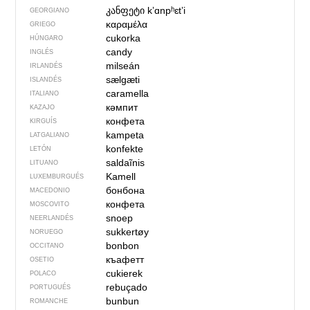
კანფეტი
kʼɑnpʰɛtʼi
GEORGIANO
καραμέλα
GRIEGO
cukorka
HÚNGARO
candy
INGLÉS
milseán
IRLANDÉS
sælgæti
ISLANDÉS
caramella
ITALIANO
кәмпит
KAZAJO
конфета
KIRGUÍS
kampeta
LATGALIANO
konfekte
LETÓN
saldaĩnis
LITUANO
Kamell
LUXEMBURGUÉS
бонбона
MACEDONIO
конфета
MOSCOVITO
snoep
NEERLANDÉS
sukkertøy
NORUEGO
bonbon
OCCITANO
къафетт
OSETIO
cukierek
POLACO
rebuçado
PORTUGUÉS
bunbun
ROMANCHE