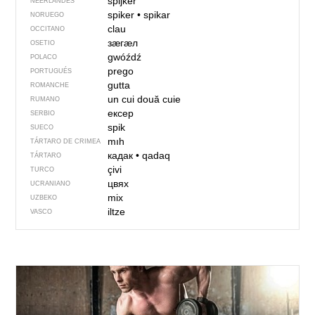
spijker
NEERLANDÉS
spiker
•
spikar
NORUEGO
clau
OCCITANO
зӕгӕл
OSETIO
gwóźdź
POLACO
prego
PORTUGUÉS
gutta
ROMANCHE
un cui
două cuie
RUMANO
ексер
SERBIO
spik
SUECO
mıh
TÁRTARO DE CRIMEA
кадак
•
qadaq
TÁRTARO
çivi
TURCO
цвях
UCRANIANO
mix
UZBEKO
iltze
VASCO