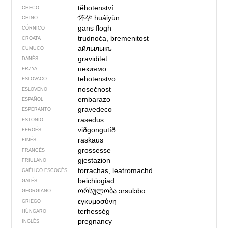
těhotenství
CHECO
怀孕
huáiyùn
CHINO
gans flogh
CÓRNICO
trudnoća, bremenitost
CROATA
айлылыкъ
CUMUCO
graviditet
DANÉS
пекиямо
ERZYA
tehotenstvo
ESLOVACO
nosečnost
ESLOVENO
embarazo
ESPAÑOL
gravedeco
ESPERANTO
rasedus
ESTONIO
viðgongutíð
FEROÉS
raskaus
FINÉS
grossesse
FRANCÉS
gjestazion
FRIULANO
torrachas, leatromachd
GAÉLICO ESCOCÉS
beichiogiad
GALÉS
ორსულობა
ɔrsulɔbɑ
GEORGIANO
εγκυμοσύνη
GRIEGO
terhesség
HÚNGARO
pregnancy
INGLÉS