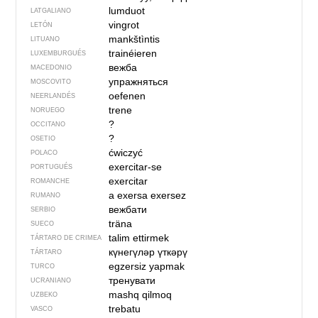
lumduot
LATGALIANO
vingrot
LETÓN
mankštìntis
LITUANO
trainéieren
LUXEMBURGUÉS
вежба
MACEDONIO
упражняться
MOSCOVITO
oefenen
NEERLANDÉS
trene
NORUEGO
?
OCCITANO
?
OSETIO
ćwiczyć
POLACO
exercitar-se
PORTUGUÉS
exercitar
ROMANCHE
a exersa
exersez
RUMANO
вежбати
SERBIO
träna
SUECO
talim ettirmek
TÁRTARO DE CRIMEA
күнегүләр үткәрү
TÁRTARO
egzersiz yapmak
TURCO
тренувати
UCRANIANO
mashq qilmoq
UZBEKO
trebatu
VASCO