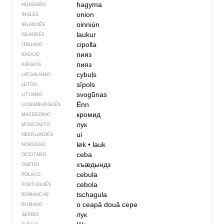
hagyma
HÚNGARO
onion
INGLÉS
oinniún
IRLANDÉS
laukur
ISLANDÉS
cipolla
ITALIANO
пияз
KAZAJO
пияз
KIRGUÍS
cybuļs
LATGALIANO
sīpols
LETÓN
svogū̃nas
LITUANO
Ënn
LUXEMBURGUÉS
кромид
MACEDONIO
лук
MOSCOVITO
ui
NEERLANDÉS
løk
•
lauk
NORUEGO
ceba
OCCITANO
хъӕдындз
OSETIO
cebula
POLACO
cebola
PORTUGUÉS
tschagula
ROMANCHE
o ceapă
două cepe
RUMANO
лук
SERBIO