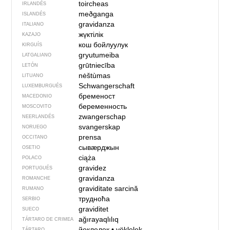
toircheas
IRLANDÉS
meðganga
ISLANDÉS
gravidanza
ITALIANO
жүктілік
KAZAJO
кош бойлуулук
KIRGUÍS
gryutumeiba
LATGALIANO
grūtniecība
LETÓN
nėštùmas
LITUANO
Schwangerschaft
LUXEMBURGUÉS
бременост
MACEDONIO
беременность
MOSCOVITO
zwangerschap
NEERLANDÉS
svangerskap
NORUEGO
prensa
OCCITANO
сывӕрджын
OSETIO
ciąża
POLACO
gravidez
PORTUGUÉS
gravidanza
ROMANCHE
graviditate
sarcină
RUMANO
трудноћа
SERBIO
graviditet
SUECO
ağırayaqlılıq
TÁRTARO DE CRIMEA
йөклелек
•
yöklelek
TÁRTARO