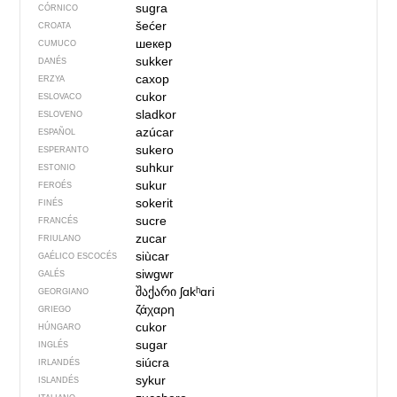
sugra
CÓRNICO
šećer
CROATA
шекер
CUMUCO
sukker
DANÉS
сахор
ERZYA
cukor
ESLOVACO
sladkor
ESLOVENO
azúcar
ESPAÑOL
sukero
ESPERANTO
suhkur
ESTONIO
sukur
FEROÉS
sokerit
FINÉS
sucre
FRANCÉS
zucar
FRIULANO
siùcar
GAÉLICO ESCOCÉS
siwgwr
GALÉS
შაქარი
ʃɑkʰɑri
GEORGIANO
ζάχαρη
GRIEGO
cukor
HÚNGARO
sugar
INGLÉS
siúcra
IRLANDÉS
sykur
ISLANDÉS