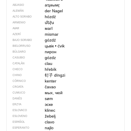
аҵәымӷ
ABJASIO
der Nagel
ALEMÁN
hózdź
ALTO SORABO
մեխ
ARMENIO
магI
AVAR
mismar
AZERÍ
gózdź
BAJO SORABO
цьвік
•
ćvik
BIELORRUSO
пирон
BÚLGARO
gózdz
CASUBIO
clau
CATALÁN
hřebík
CHECO
钉子
dīngzi
CHINO
kenter
CÓRNICO
čavao
CROATA
мых, чюй
CUMUCO
søm
DANÉS
эске
ERZYA
klinec
ESLOVACO
žebelj
ESLOVENO
clavo
ESPAÑOL
najlo
ESPERANTO