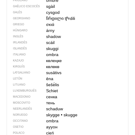
ombre
FRIULANO
sgàil
GAÉLICO ESCOCÉS
cysgod
GALÉS
ჩრდილი
tʃʰrdili
GEORGIANO
σκιά
GRIEGO
árny
HÚNGARO
shadow
INGLÉS
scáil
IRLANDÉS
skuggi
ISLANDÉS
ombra
ITALIANO
көлеңке
KAZAJO
көлөкө
KIRGUÍS
susātivs
LATGALIANO
ēna
LETÓN
šešė́lis
LITUANO
Schiet
LUXEMBURGUÉS
сенка
MACEDONIO
тень
MOSCOVITO
schaduw
NEERLANDÉS
skygge
•
skugge
NORUEGO
ombra
OCCITANO
аууон
OSETIO
cień
POLACO