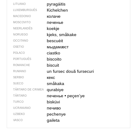
pyragáitis
LITUANO
Kichelchen
LUXEMBURGUÉS
колаче
MACEDONIO
печенье
MOSCOVITO
koekje
NEERLANDÉS
kjeks, småkake
NORUEGO
bescuèit
OCCITANO
мыдамӕст
OSETIO
ciastko
POLACO
biscoito
PORTUGUÉS
biscuit
ROMANCHE
un fursec
două fursecuri
RUMANO
кекс
SERBIO
småkaka
SUECO
qurabiye
TÁRTARO DE CRIMEA
печенье
•
peçen’ye
TÁRTARO
bisküvi
TURCO
печиво
UCRANIANO
pechenye
UZBEKO
gaileta
VASCO