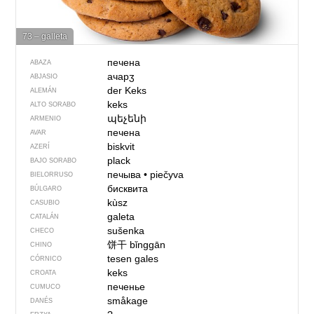
73 – galleta
печена
ABAZA
ачарӡ
ABJASIO
der Keks
ALEMÁN
keks
ALTO SORABO
պեչենի
ARMENIO
печена
AVAR
biskvit
AZERÍ
plack
BAJO SORABO
печыва
•
piečyva
BIELORRUSO
бисквита
BÚLGARO
kùsz
CASUBIO
galeta
CATALÁN
sušenka
CHECO
饼干
bǐnggān
CHINO
tesen gales
CÓRNICO
keks
CROATA
печенье
CUMUCO
småkage
DANÉS