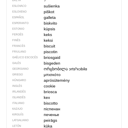
?
ERZYA
sušienka
ESLOVACO
piškot
ESLOVENO
galleta
ESPAÑOL
biskvito
ESPERANTO
küpsis
ESTONIO
keks
FEROÉS
keksi
FINÉS
biscuit
FRANCÉS
piscotin
FRIULANO
briosgaid
GAÉLICO ESCOCÉS
bisgeden
GALÉS
ორცხობილა
ɔrtsʰxɔbilɑ
GEORGIANO
μπισκότο
GRIEGO
aprósütemény
HÚNGARO
cookie
INGLÉS
briosca
IRLANDÉS
kex
ISLANDÉS
biscotto
ITALIANO
піспенан
KAZAJO
печенье
KIRGUÍS
peirāgs
LATGALIANO
kūka
LETÓN