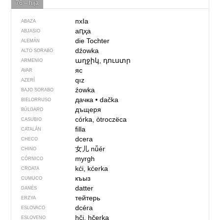
76 – hija
пxIa
ABAZA
аԥҳа
ABJASIO
die Tochter
ALEMÁN
dźowka
ALTO SORABO
աղջիկ, դուստր
ARMENIO
яс
AVAR
qız
AZERÍ
źowka
BAJO SORABO
дачка
•
dačka
BIELORRUSO
дъщеря
BÚLGARO
córka, òtroczëca
CASUBIO
filla
CATALÁN
dcera
CHECO
女儿
nǚér
CHINO
myrgh
CÓRNICO
kći, kćerka
CROATA
къыз
CUMUCO
datter
DANÉS
тейтерь
ERZYA
dcéra
ESLOVACO
hči, hčerka
ESLOVENO