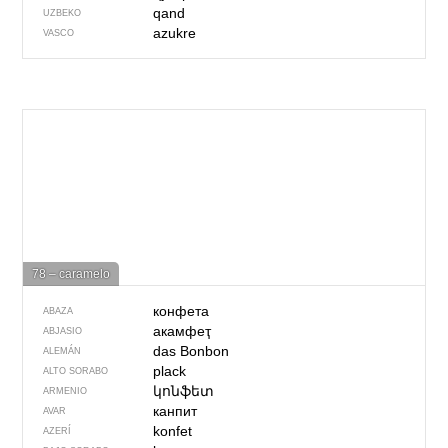
qand
UZBEKO
azukre
VASCO
78 – caramelo
конфета
ABAZA
акамфеҭ
ABJASIO
das Bonbon
ALEMÁN
plack
ALTO SORABO
կոնֆետ
ARMENIO
канпит
AVAR
konfet
AZERÍ