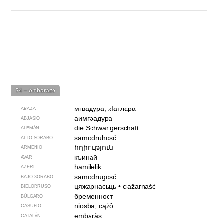
74 – embarazo
мгвадура, xIaтлара
ABAZA
аимгәадура
ABJASIO
die Schwangerschaft
ALEMÁN
samodruhosć
ALTO SORABO
հղիություն
ARMENIO
къинай
AVAR
hamiləlik
AZERÍ
samodrugosć
BAJO SORABO
цяжарнасьць
•
ciažarnaść
BIELORRUSO
бременност
BÚLGARO
niosba, cążô
CASUBIO
embaràs
CATALÁN