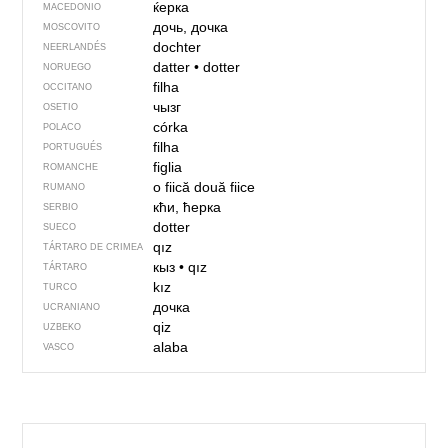
ќерка
MACEDONIO
дочь, дочка
MOSCOVITO
dochter
NEERLANDÉS
datter
•
dotter
NORUEGO
filha
OCCITANO
чызг
OSETIO
córka
POLACO
filha
PORTUGUÉS
figlia
ROMANCHE
o fiică
două fiice
RUMANO
кћи, ћерка
SERBIO
dotter
SUECO
qız
TÁRTARO DE CRIMEA
кыз
•
qız
TÁRTARO
kız
TURCO
дочка
UCRANIANO
qiz
UZBEKO
alaba
VASCO