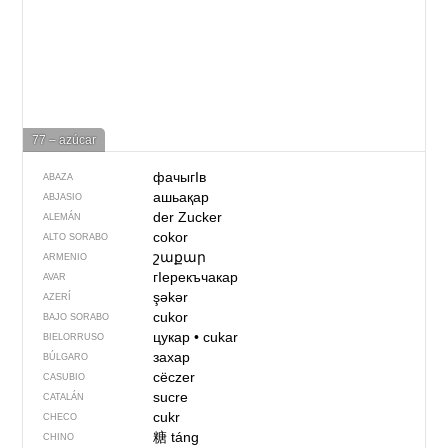
77 – azúcar
фачыгIв
ABAZA
ашьақар
ABJASIO
der Zucker
ALEMÁN
cokor
ALTO SORABO
շաքար
ARMENIO
гIерекъчакар
AVAR
şəkər
AZERÍ
cukor
BAJO SORABO
цукар
•
cukar
BIELORRUSO
захар
BÚLGARO
cëczer
CASUBIO
sucre
CATALÁN
cukr
CHECO
糖
táng
CHINO