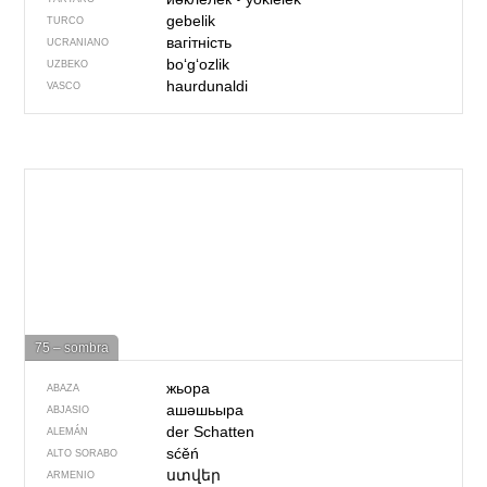
gebelik
TURCO
вагітність
UCRANIANO
boʻgʻozlik
UZBEKO
haurdunaldi
VASCO
75 – sombra
жьора
ABAZA
ашәшьыра
ABJASIO
der Schatten
ALEMÁN
sćěń
ALTO SORABO
ստվեր
ARMENIO