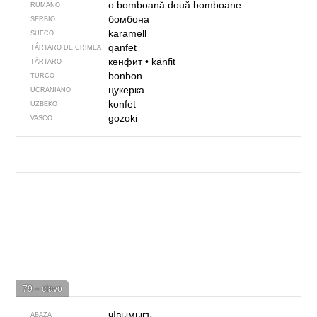
o bomboană
două bomboane
RUMANO
бомбона
SERBIO
karamell
SUECO
qanfet
TÁRTARO DE CRIMEA
кәнфит
•
känfit
TÁRTARO
bonbon
TURCO
цукерка
UCRANIANO
konfet
UZBEKO
gozoki
VASCO
79 – clavo
чIвымыгъ
ABAZA