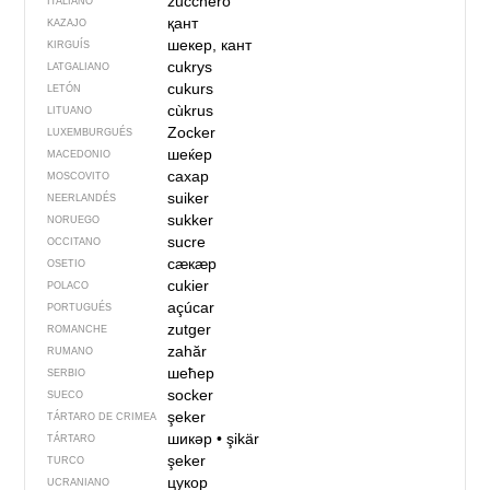
zucchero
ITALIANO
қант
KAZAJO
шекер, кант
KIRGUÍS
cukrys
LATGALIANO
cukurs
LETÓN
cùkrus
LITUANO
Zocker
LUXEMBURGUÉS
шеќер
MACEDONIO
сахар
MOSCOVITO
suiker
NEERLANDÉS
sukker
NORUEGO
sucre
OCCITANO
сӕкӕр
OSETIO
cukier
POLACO
açúcar
PORTUGUÉS
zutger
ROMANCHE
zahăr
RUMANO
шећер
SERBIO
socker
SUECO
şeker
TÁRTARO DE CRIMEA
шикәр
•
şikär
TÁRTARO
şeker
TURCO
цукор
UCRANIANO