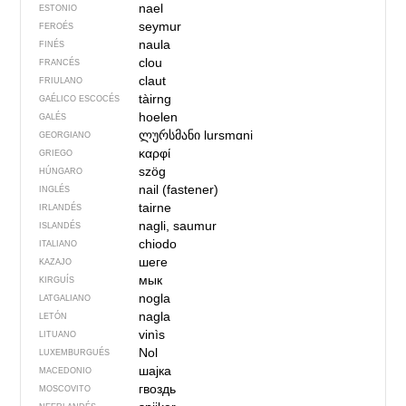
nael
ESTONIO
seymur
FEROÉS
naula
FINÉS
clou
FRANCÉS
claut
FRIULANO
tàirng
GAÉLICO ESCOCÉS
hoelen
GALÉS
ლურსმანი
lursmɑni
GEORGIANO
καρφί
GRIEGO
szög
HÚNGARO
nail (fastener)
INGLÉS
tairne
IRLANDÉS
nagli, saumur
ISLANDÉS
chiodo
ITALIANO
шеге
KAZAJO
мык
KIRGUÍS
nogla
LATGALIANO
nagla
LETÓN
vinìs
LITUANO
Nol
LUXEMBURGUÉS
шајка
MACEDONIO
гвоздь
MOSCOVITO