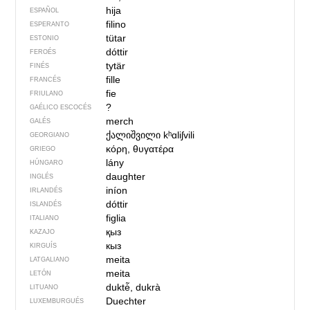
hija
ESPAÑOL
filino
ESPERANTO
tütar
ESTONIO
dóttir
FEROÉS
tytär
FINÉS
fille
FRANCÉS
fie
FRIULANO
?
GAÉLICO ESCOCÉS
merch
GALÉS
ქალიშვილი
kʰɑliʃvili
GEORGIANO
κόρη, θυγατέρα
GRIEGO
lány
HÚNGARO
daughter
INGLÉS
iníon
IRLANDÉS
dóttir
ISLANDÉS
figlia
ITALIANO
қыз
KAZAJO
кыз
KIRGUÍS
meita
LATGALIANO
meita
LETÓN
duktė̃, dukrà
LITUANO
Duechter
LUXEMBURGUÉS