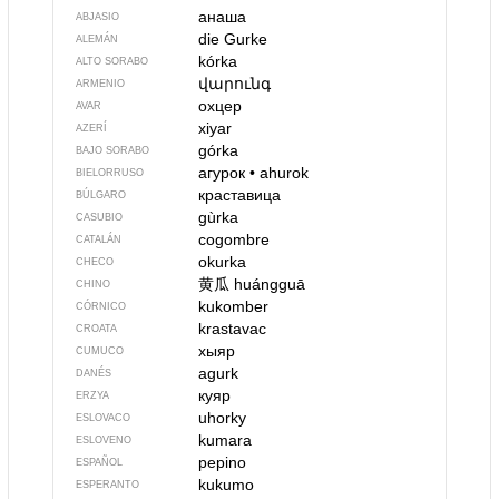
анаша
ABJASIO
die Gurke
ALEMÁN
kórka
ALTO SORABO
վարունգ
ARMENIO
охцер
AVAR
xiyar
AZERÍ
górka
BAJO SORABO
агурок
•
ahurok
BIELORRUSO
краставица
BÚLGARO
gùrka
CASUBIO
cogombre
CATALÁN
okurka
CHECO
黄瓜
huángguā
CHINO
kukomber
CÓRNICO
krastavac
CROATA
хыяр
CUMUCO
agurk
DANÉS
куяр
ERZYA
uhorky
ESLOVACO
kumara
ESLOVENO
pepino
ESPAÑOL
kukumo
ESPERANTO