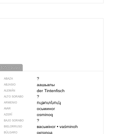
405 – pulpo
?
ABAZA
аашьапы
ABJASIO
der Tintenfisch
ALEMÁN
?
ALTO SORABO
ութոտնուկ
ARMENIO
осьминог
AVAR
osminoq
AZERÍ
?
BAJO SORABO
васьміног
•
vaśminoh
BIELORRUSO
октопод
BÚLGARO