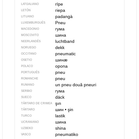
rīpe
LATGALIANO
riepa
LETÓN
padangà
LITUANO
Pneu
LUXEMBURGUÉS
гума
MACEDONIO
шина
MOSCOVITO
luchtband
NEERLANDÉS
dekk
NORUEGO
pneumatic
OCCITANO
шинӕ
OSETIO
opona
POLACO
pneu
PORTUGUÉS
pneu
ROMANCHE
un pneu
două pneuri
RUMANO
гума
SERBIO
däck
SUECO
şın
TÁRTARO DE CRIMEA
шин
•
şin
TÁRTARO
lastik
TURCO
шина
UCRANIANO
shina
UZBEKO
pneumatiko
VASCO