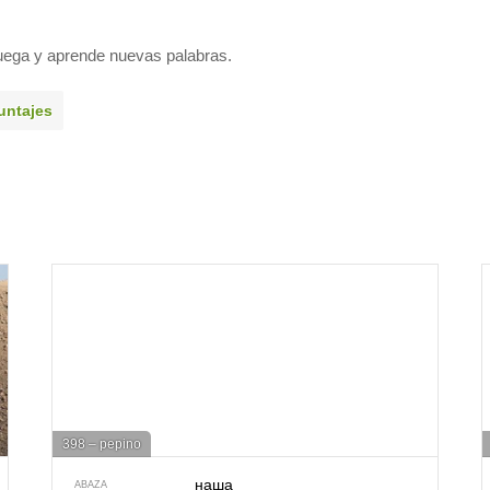
uega y aprende nuevas palabras.
untajes
398 – pepino
наша
ABAZA