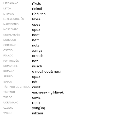
rīksts
LATGALIANO
rieksti
LETÓN
ríešutas
LITUANO
Noss
LUXEMBURGUÉS
орев
MACEDONIO
орех
MOSCOVITO
noot
NEERLANDÉS
nøtt
NORUEGO
notz
OCCITANO
ӕнгуз
OSETIO
orzech
POLACO
noz
PORTUGUÉS
nusch
ROMANCHE
o nucă
două nuci
RUMANO
орах
SERBIO
nöt
SUECO
ceviz
TÁRTARO DE CRIMEA
чикләвек
•
çiklävek
TÁRTARO
ceviz
TURCO
горіх
UCRANIANO
yong‘oq
UZBEKO
intxaur
VASCO