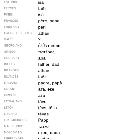
isa
ESTONIO
faðir
FEROÉS
isä
FINÉS
père, papa
FRANCÉS
pari
FRIULANO
athair
GAÉLICO ESCOCÉS
?
GALÉS
მამა
mɑmɑ
GEORGIANO
πατέρας
GRIEGO
apa
HÚNGARO
father, dad
INGLÉS
athair
IRLANDÉS
faðir
ISLANDÉS
padre, papà
ITALIANO
ата, әке
KAZAJO
ата
KIRGUÍS
tāvs
LATGALIANO
tēvs, tētis
LETÓN
tė́vas
LITUANO
Papp
LUXEMBURGUÉS
татко
MACEDONIO
отец, папа
MOSCOVITO
vader
NEERLANDÉS