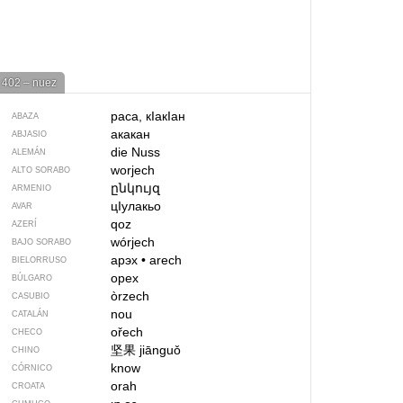
402 – nuez
раса, кIакIан
ABAZA
акакан
ABJASIO
die Nuss
ALEMÁN
worjech
ALTO SORABO
ընկույզ
ARMENIO
цIулакьо
AVAR
qoz
AZERÍ
wórjech
BAJO SORABO
арэх
•
arech
BIELORRUSO
орех
BÚLGARO
òrzech
CASUBIO
nou
CATALÁN
ořech
CHECO
坚果
jiānguǒ
CHINO
know
CÓRNICO
orah
CROATA