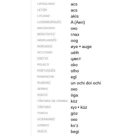
acs
LATGALIANO
acs
LETÓN
akìs
LITUANO
A (Aen)
LUXEMBURGUÉS
око
MACEDONIO
глаз
MOSCOVITO
oog
NEERLANDÉS
øye
•
auge
NORUEGO
uèlh
OCCITANO
цӕст
OSETIO
oko
POLACO
olho
PORTUGUÉS
egl
ROMANCHE
un ochi
doi ochi
RUMANO
око
SERBIO
öga
SUECO
köz
TÁRTARO DE CRIMEA
күз
•
küz
TÁRTARO
göz
TURCO
око
UCRANIANO
koʻz
UZBEKO
begi
VASCO