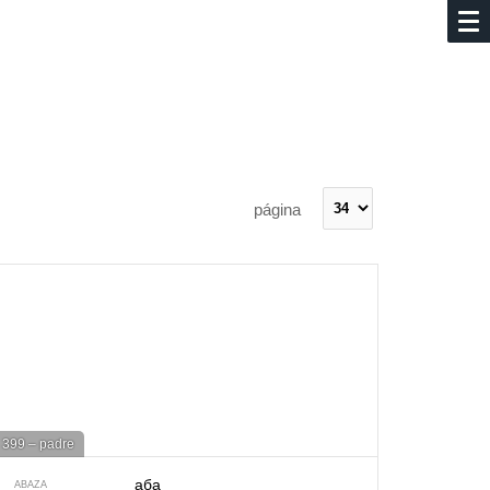
página
399 – padre
аба
ABAZA