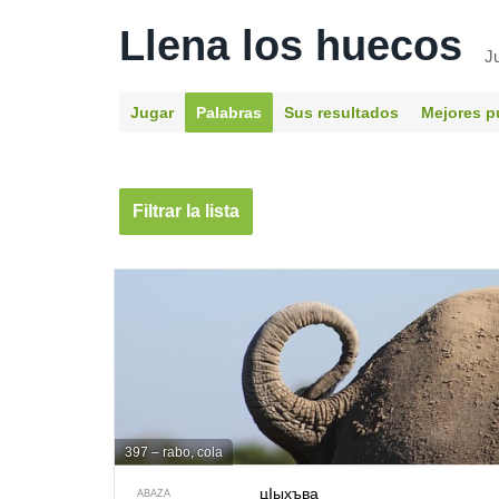
Llena los huecos
J
Jugar
Palabras
Sus resultados
Mejores p
Filtrar la lista
397 – rabo, cola
цIыхъва
ABAZA