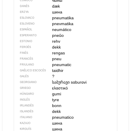
чыны
CUMUCO
dæk
DANÉS
шина
ERZYA
pneumatika
ESLOVACO
pnevmatika
ESLOVENO
neumático
ESPAÑOL
pneŭo
ESPERANTO
rehv
ESTONIO
dekk
FEROÉS
rengas
FINÉS
pneu
FRANCÉS
pneumatic
FRIULANO
taidhir
GAÉLICO ESCOCÉS
?
GALÉS
საბურავი
sɑburɑvi
GEORGIANO
ελαστικό
GRIEGO
gumi
HÚNGARO
tyre
INGLÉS
bonn
IRLANDÉS
dekk
ISLANDÉS
pneumatico
ITALIANO
шина
KAZAJO
шина
KIRGUÍS