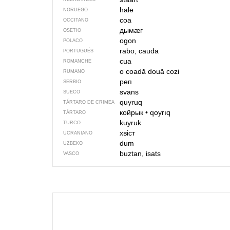
hale
NORUEGO
coa
OCCITANO
дымӕг
OSETIO
ogon
POLACO
rabo, cauda
PORTUGUÉS
cua
ROMANCHE
o coadă
două cozi
RUMANO
реп
SERBIO
svans
SUECO
quyruq
TÁRTARO DE CRIMEA
койрык
•
qoyrıq
TÁRTARO
kuyruk
TURCO
хвіст
UCRANIANO
dum
UZBEKO
buztan, isats
VASCO