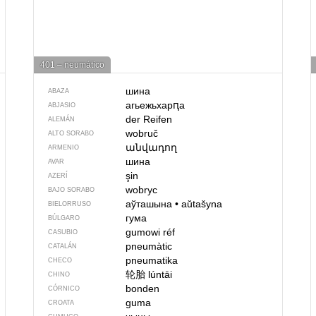
401 – neumático
шина
ABAZA
агьежьхарԥа
ABJASIO
der Reifen
ALEMÁN
wobruč
ALTO SORABO
անվադող
ARMENIO
шина
AVAR
şin
AZERÍ
wobryc
BAJO SORABO
аўташына
•
aŭtašyna
BIELORRUSO
гума
BÚLGARO
gumowi réf
CASUBIO
pneumàtic
CATALÁN
pneumatika
CHECO
轮胎
lúntāi
CHINO
bonden
CÓRNICO
guma
CROATA