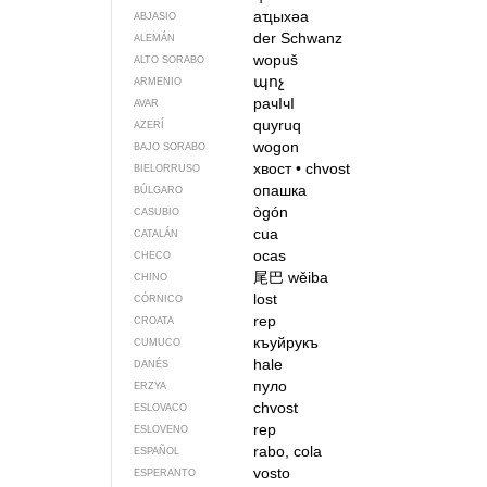
аҵыхәа
ABJASIO
der Schwanz
ALEMÁN
wopuš
ALTO SORABO
պոչ
ARMENIO
рачIчI
AVAR
quyruq
AZERÍ
wogon
BAJO SORABO
хвост
•
chvost
BIELORRUSO
опашка
BÚLGARO
ògón
CASUBIO
cua
CATALÁN
ocas
CHECO
尾巴
wěiba
CHINO
lost
CÓRNICO
rep
CROATA
къуйрукъ
CUMUCO
hale
DANÉS
пуло
ERZYA
chvost
ESLOVACO
rep
ESLOVENO
rabo, cola
ESPAÑOL
vosto
ESPERANTO