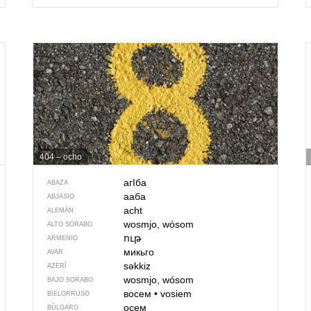
404 – ocho
агIба
ABAZA
ааба
ABJASIO
acht
ALEMÁN
wosmjo, wósom
ALTO SORABO
ութ
ARMENIO
микьго
AVAR
səkkiz
AZERÍ
wosmjo, wósom
BAJO SORABO
восем
•
vosiem
BIELORRUSO
осем
BÚLGARO