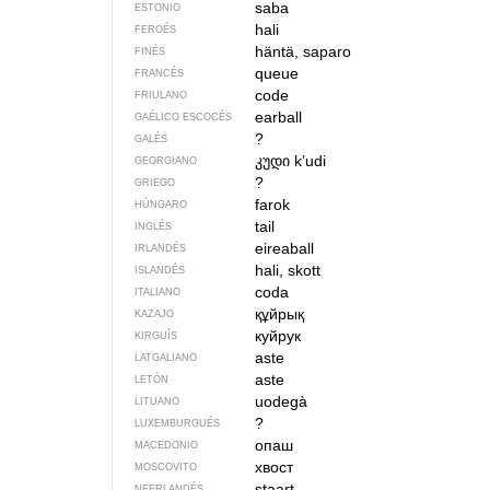
saba
ESTONIO
hali
FEROÉS
häntä, saparo
FINÉS
queue
FRANCÉS
code
FRIULANO
earball
GAÉLICO ESCOCÉS
?
GALÉS
კუდი
kʼudi
GEORGIANO
?
GRIEGO
farok
HÚNGARO
tail
INGLÉS
eireaball
IRLANDÉS
hali, skott
ISLANDÉS
coda
ITALIANO
құйрық
KAZAJO
куйрук
KIRGUÍS
aste
LATGALIANO
aste
LETÓN
uodegà
LITUANO
?
LUXEMBURGUÉS
опаш
MACEDONIO
хвост
MOSCOVITO
staart
NEERLANDÉS