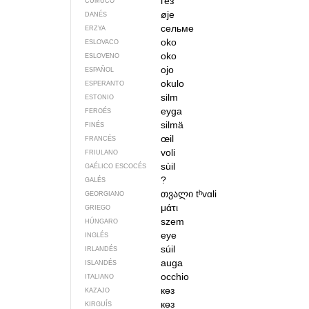
гёз
CUMUCO
øje
DANÉS
сельме
ERZYA
oko
ESLOVACO
oko
ESLOVENO
ojo
ESPAÑOL
okulo
ESPERANTO
silm
ESTONIO
eyga
FEROÉS
silmä
FINÉS
œil
FRANCÉS
voli
FRIULANO
sùil
GAÉLICO ESCOCÉS
?
GALÉS
თვალი
tʰvɑli
GEORGIANO
μάτι
GRIEGO
szem
HÚNGARO
eye
INGLÉS
súil
IRLANDÉS
auga
ISLANDÉS
occhio
ITALIANO
көз
KAZAJO
көз
KIRGUÍS