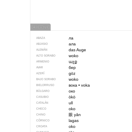
400 – ojo
ла
ABAZA
ала
ABJASIO
das Auge
ALEMÁN
woko
ALTO SORABO
աչք
ARMENIO
бер
AVAR
göz
AZERÍ
woko
BAJO SORABO
вока
•
voka
BIELORRUSO
око
BÚLGARO
òkò
CASUBIO
ull
CATALÁN
oko
CHECO
眼
yǎn
CHINO
lagas
CÓRNICO
oko
CROATA