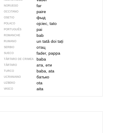
far
NORUEGO
paire
OCCITANO
фыд
OSETIO
ojciec, tato
POLACO
pai
PORTUGUÉS
bab
ROMANCHE
un tată
doi tați
RUMANO
отац
SERBIO
fader, pappa
SUECO
baba
TÁRTARO DE CRIMEA
ата, әти
TÁRTARO
baba, ata
TURCO
батько
UCRANIANO
ota
UZBEKO
aita
VASCO