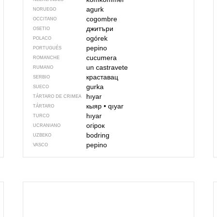
agurk
NORUEGO
cogombre
OCCITANO
джитъри
OSETIO
ogórek
POLACO
pepino
PORTUGUÉS
cucumera
ROMANCHE
un castravete
RUMANO
краставац
SERBIO
gurka
SUECO
hıyar
TÁRTARO DE CRIMEA
кыяр
•
qıyar
TÁRTARO
hıyar
TURCO
огірок
UCRANIANO
bodring
UZBEKO
pepino
VASCO