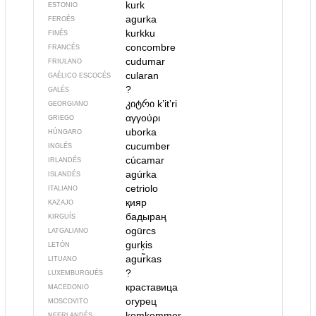
kurk
ESTONIO
agurka
FEROÉS
kurkku
FINÉS
concombre
FRANCÉS
cudumar
FRIULANO
cularan
GAÉLICO ESCOCÉS
?
GALÉS
კიტრი
kʼitʼri
GEORGIANO
αγγούρι
GRIEGO
uborka
HÚNGARO
cucumber
INGLÉS
cúcamar
IRLANDÉS
agúrka
ISLANDÉS
cetriolo
ITALIANO
қияр
KAZAJO
бадыраң
KIRGUÍS
ogūrcs
LATGALIANO
gurķis
LETÓN
agur̃kas
LITUANO
?
LUXEMBURGUÉS
краставица
MACEDONIO
огурец
MOSCOVITO
komkommer
NEERLANDÉS