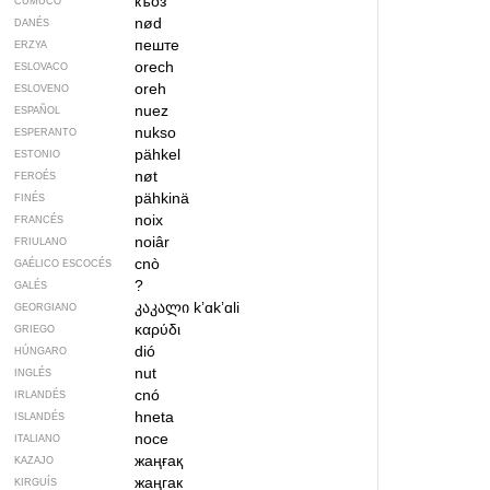
къоз
CUMUCO
nød
DANÉS
пеште
ERZYA
orech
ESLOVACO
oreh
ESLOVENO
nuez
ESPAÑOL
nukso
ESPERANTO
pähkel
ESTONIO
nøt
FEROÉS
pähkinä
FINÉS
noix
FRANCÉS
noiâr
FRIULANO
cnò
GAÉLICO ESCOCÉS
?
GALÉS
კაკალი
kʼɑkʼɑli
GEORGIANO
καρύδι
GRIEGO
dió
HÚNGARO
nut
INGLÉS
cnó
IRLANDÉS
hneta
ISLANDÉS
noce
ITALIANO
жаңғақ
KAZAJO
жаңгак
KIRGUÍS