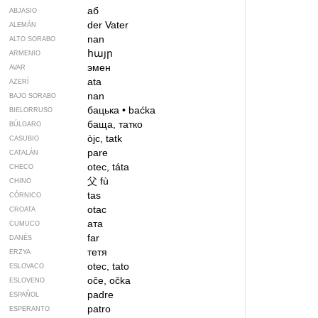
аб
ABJASIO
der Vater
ALEMÁN
nan
ALTO SORABO
հայր
ARMENIO
эмен
AVAR
ata
AZERÍ
nan
BAJO SORABO
бацька
•
baćka
BIELORRUSO
баща, татко
BÚLGARO
òjc, tatk
CASUBIO
pare
CATALÁN
otec, táta
CHECO
父
fù
CHINO
tas
CÓRNICO
otac
CROATA
ата
CUMUCO
far
DANÉS
тетя
ERZYA
otec, tato
ESLOVACO
oče, očka
ESLOVENO
padre
ESPAÑOL
patro
ESPERANTO