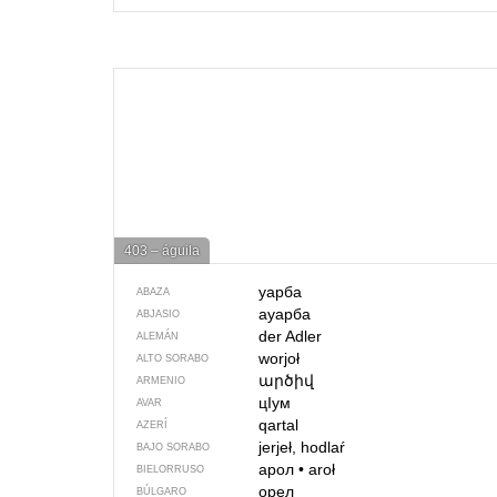
403 – águila
уарба
ABAZA
ауарба
ABJASIO
der Adler
ALEMÁN
worjoł
ALTO SORABO
արծիվ
ARMENIO
цIум
AVAR
qartal
AZERÍ
jerjeł, hodlaŕ
BAJO SORABO
арол
•
aroł
BIELORRUSO
орел
BÚLGARO