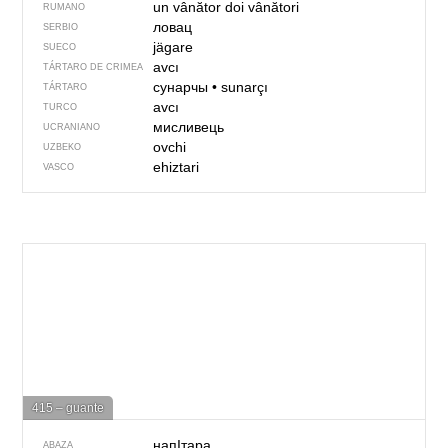
un vânător
doi vânători
RUMANO
ловац
SERBIO
jägare
SUECO
avcı
TÁRTARO DE CRIMEA
сунарчы
•
sunarçı
TÁRTARO
avcı
TURCO
мисливець
UCRANIANO
ovchi
UZBEKO
ehiztari
VASCO
415 – guante
напIтара
ABAZA