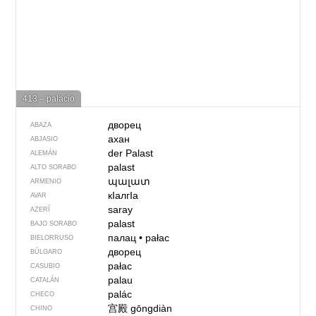
413 – palacio
дворец
ABAZA
ахан
ABJASIO
der Palast
ALEMÁN
palast
ALTO SORABO
պալատ
ARMENIO
кIалгIа
AVAR
saray
AZERÍ
palast
BAJO SORABO
палац
•
pałac
BIELORRUSO
дворец
BÚLGARO
pałac
CASUBIO
palau
CATALÁN
palác
CHECO
宫殿
gōngdiàn
CHINO