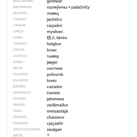
góńtwaŕ
BAJO SORABO
паляўнічы
•
palaŭničy
BIELORRUSO
ловец
BÚLGARO
jachtôrz
CASUBIO
caçador
CATALÁN
myslivec
CHECO
猎人
lièrén
CHINO
helghor
CÓRNICO
lovac
CROATA
гьавчу
CUMUCO
jæger
DANÉS
охотник
ERZYA
poľovník
ESLOVACO
lovec
ESLOVENO
cazador
ESPAÑOL
ĉasisto
ESPERANTO
jahimees
ESTONIO
veiðimaður
FEROÉS
metsästäjä
FINÉS
chasseur
FRANCÉS
cjaçadôr
FRIULANO
sealgair
GAÉLICO ESCOCÉS
?
GALÉS