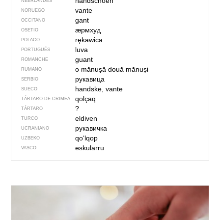
handschoen
NEERLANDÉS
vante
NORUEGO
gant
OCCITANO
ӕрмхуд
OSETIO
rękawica
POLACO
luva
PORTUGUÉS
guant
ROMANCHE
o mănușă
două mănuși
RUMANO
рукавица
SERBIO
handske, vante
SUECO
qolçaq
TÁRTARO DE CRIMEA
?
TÁRTARO
eldiven
TURCO
рукавичка
UCRANIANO
qoʻlqop
UZBEKO
eskularru
VASCO