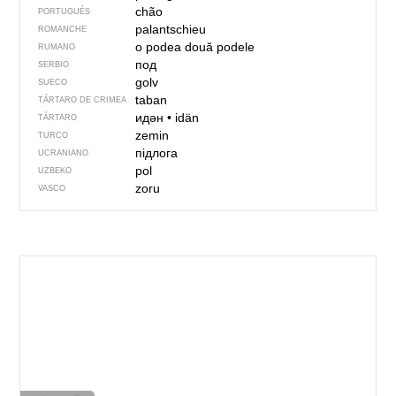
chão
PORTUGUÉS
palantschieu
ROMANCHE
o podea
două podele
RUMANO
под
SERBIO
golv
SUECO
taban
TÁRTARO DE CRIMEA
идән
•
idän
TÁRTARO
zemin
TURCO
підлога
UCRANIANO
pol
UZBEKO
zoru
VASCO