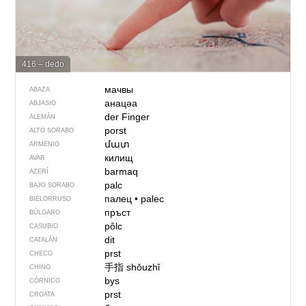
416 – dedo
мачвы
ABAZA
анацәа
ABJASIO
der Finger
ALEMÁN
porst
ALTO SORABO
մատ
ARMENIO
килищ
AVAR
barmaq
AZERÍ
palc
BAJO SORABO
палец
•
palec
BIELORRUSO
пръст
BÚLGARO
pôlc
CASUBIO
dit
CATALÁN
prst
CHECO
手指
shǒuzhǐ
CHINO
bys
CÓRNICO
prst
CROATA