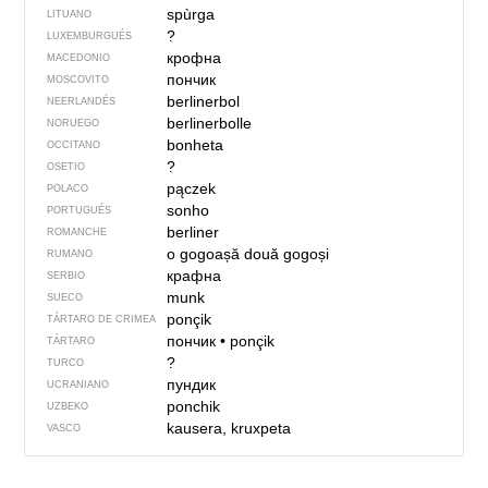
spùrga
LITUANO
?
LUXEMBURGUÉS
крофна
MACEDONIO
пончик
MOSCOVITO
berlinerbol
NEERLANDÉS
berlinerbolle
NORUEGO
bonheta
OCCITANO
?
OSETIO
pączek
POLACO
sonho
PORTUGUÉS
berliner
ROMANCHE
o gogoașă
două gogoși
RUMANO
крафна
SERBIO
munk
SUECO
ponçik
TÁRTARO DE CRIMEA
пончик
•
ponçik
TÁRTARO
?
TURCO
пундик
UCRANIANO
ponchik
UZBEKO
kausera, kruxpeta
VASCO