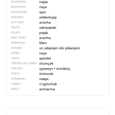
пајак
MACEDONIO
паук
MOSCOVITO
spin
NEERLANDÉS
edderkopp
NORUEGO
aranha
OCCITANO
хӕлуарӕг
OSETIO
pająk
POLACO
aranha
PORTUGUÉS
filien
ROMANCHE
un păianjen
doi păianjeni
RUMANO
паук
SERBIO
spindel
SUECO
örümçek
TÁRTARO DE CRIMEA
үрмәкүч
•
ürmäküç
TÁRTARO
örümcek
TURCO
павук
UCRANIANO
o‘rgimchak
UZBEKO
armiarma
VASCO