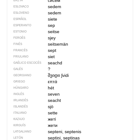
сисем
ERZYA
sedem
ESLOVACO
sedem
ESLOVENO
siete
ESPAÑOL
sep
ESPERANTO
seitse
ESTONIO
sjey
FEROÉS
seitsemän
FINÉS
sept
FRANCÉS
siet
FRIULANO
seachd
GAÉLICO ESCOCÉS
?
GALÉS
შვიდი
ʃvidi
GEORGIANO
επτά
GRIEGO
hét
HÚNGARO
seven
INGLÉS
seacht
IRLANDÉS
sjö
ISLANDÉS
sette
ITALIANO
жеті
KAZAJO
жети
KIRGUÍS
septeni, septenis
LATGALIANO
septiņi, septiņas
LETÓN