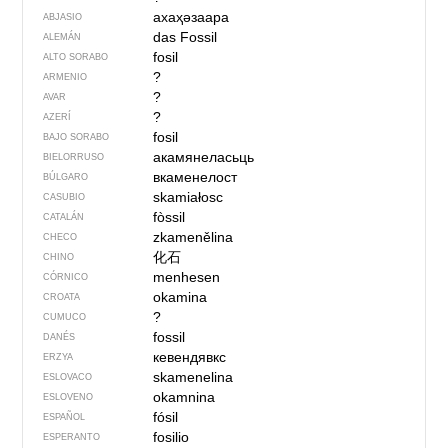
ахаҳәзаара
ABJASIO
das Fossil
ALEMÁN
fosil
ALTO SORABO
?
ARMENIO
?
AVAR
?
AZERÍ
fosil
BAJO SORABO
акамянеласьць
BIELORRUSO
вкаменелост
BÚLGARO
skamiałosc
CASUBIO
fòssil
CATALÁN
zkamenělina
CHECO
化石
CHINO
menhesen
CÓRNICO
okamina
CROATA
?
CUMUCO
fossil
DANÉS
кевендявкс
ERZYA
skamenelina
ESLOVACO
okamnina
ESLOVENO
fósil
ESPAÑOL
fosilio
ESPERANTO