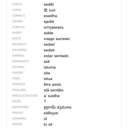
sedět
CHECO
坐
zuò
CHINO
esedha
CÓRNICO
sjediti
CROATA
олтурмакъ
CUMUCO
sidde
DANÉS
озадо аштемс
ERZYA
sedieť
ESLOVACO
sedeti
ESLOVENO
estar sentado
ESPAÑOL
sidi
ESPERANTO
istuma
ESTONIO
sita
FEROÉS
istua
FINÉS
être assis
FRANCÉS
stâ sentâts
FRIULANO
a’ suidhe
GAÉLICO ESCOCÉS
?
GALÉS
ჯდომა
dʒdɔmɑ
GEORGIANO
κάθομαι
GRIEGO
ül
HÚNGARO
to sit
INGLÉS