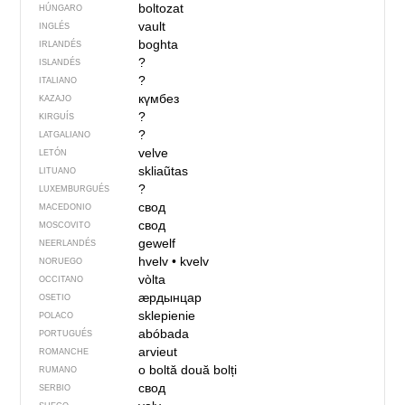
boltozat
HÚNGARO
vault
INGLÉS
boghta
IRLANDÉS
?
ISLANDÉS
?
ITALIANO
күмбез
KAZAJO
?
KIRGUÍS
?
LATGALIANO
velve
LETÓN
skliaũtas
LITUANO
?
LUXEMBURGUÉS
свод
MACEDONIO
свод
MOSCOVITO
gewelf
NEERLANDÉS
hvelv
•
kvelv
NORUEGO
vòlta
OCCITANO
ӕрдынцар
OSETIO
sklepienie
POLACO
abóbada
PORTUGUÉS
arvieut
ROMANCHE
o boltă
două bolți
RUMANO
свод
SERBIO