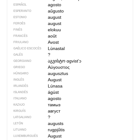
agosto
ESPAÑOL
aŭgusto
ESPERANTO
august
ESTONIO
august
FEROÉS
elokuu
FINÉS
août
FRANCÉS
Avost
FRIULANO
Lùnastal
GAÉLICO ESCOCÉS
?
GALÉS
აგვისტო
ɑgvistʼɔ
GEORGIANO
Αύγουστος
GRIEGO
augusztus
HÚNGARO
August
INGLÉS
Lúnasa
IRLANDÉS
ágúst
ISLANDÉS
agosto
ITALIANO
тамыз
KAZAJO
август
KIRGUÍS
?
LATGALIANO
augusts
LETÓN
rugpjū́tis
LITUANO
August
LUXEMBURGUÉS