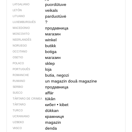
puordūtuve
LATGALIANO
veikals
LETÓN
parduotùvė
LITUANO
?
LUXEMBURGUÉS
продавница
MACEDONIO
магазин
MOSCOVITO
winkel
NEERLANDÉS
butikk
NORUEGO
botiga
OCCITANO
магазин
OSETIO
sklep
POLACO
loja
PORTUGUÉS
butia, negozi
ROMANCHE
un magazin
două magazine
RUMANO
продавница
SERBIO
affär
SUECO
tükân
TÁRTARO DE CRIMEA
кибет
•
kibet
TÁRTARO
dükkan
TURCO
крамниця
UCRANIANO
magazin
UZBEKO
denda
VASCO