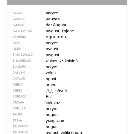
август
ABAZA
нанҳәа
ABJASIO
der August
ALEMÁN
awgust, žnjenc
ALTO SORABO
օգոստոս
ARMENIO
август
AVAR
avqust
AZERÍ
awgust
BAJO SORABO
жнівень
•
žnivień
BIELORRUSO
август
BÚLGARO
zélnik
CASUBIO
agost
CATALÁN
srpen
CHECO
八月
bāyuè
CHINO
Est
CÓRNICO
kolovoz
CROATA
август
CUMUCO
august
DANÉS
умарьков
ERZYA
august
ESLOVACO
avgust, veliki srpan
ESLOVENO