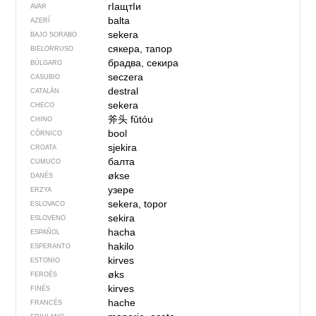
гIащтIи
AVAR
balta
AZERÍ
sekera
BAJO SORABO
сякера, тапор
BIELORRUSO
брадва, секира
BÚLGARO
seczera
CASUBIO
destral
CATALÁN
sekera
CHECO
斧头
fǔtóu
CHINO
bool
CÓRNICO
sjekira
CROATA
балта
CUMUCO
økse
DANÉS
узере
ERZYA
sekera, topor
ESLOVACO
sekira
ESLOVENO
hacha
ESPAÑOL
hakilo
ESPERANTO
kirves
ESTONIO
øks
FEROÉS
kirves
FINÉS
hache
FRANCÉS