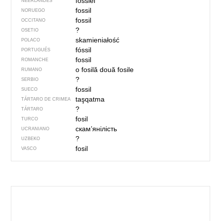
fossiel
NEERLANDÉS
fossil
NORUEGO
fossil
OCCITANO
?
OSETIO
skamieniałość
POLACO
fóssil
PORTUGUÉS
fossil
ROMANCHE
o fosilă
două fosile
RUMANO
?
SERBIO
fossil
SUECO
taşqatma
TÁRTARO DE CRIMEA
?
TÁRTARO
fosil
TURCO
скам’янілість
UCRANIANO
?
UZBEKO
fosil
VASCO