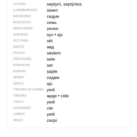
septynì, septýnios
LITUANO
siwen
LUXEMBURGUÉS
седум
MACEDONIO
семь
MOSCOVITO
zeven
NEERLANDÉS
syv
•
sju
NORUEGO
sèt
OCCITANO
авд
OSETIO
siedem
POLACO
sete
PORTUGUÉS
set
ROMANCHE
șapte
RUMANO
седам
SERBIO
sju
SUECO
yedi
TÁRTARO DE CRIMEA
җиде
•
cide
TÁRTARO
yedi
TURCO
сім
UCRANIANO
yetti
UZBEKO
zazpi
VASCO