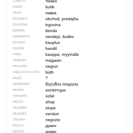
тюкен
CUMUCO
butik
DANÉS
лавка
ERZYA
obchod, predajňa
ESLOVACO
trgovina
ESLOVENO
tienda
ESPAÑOL
vendejo, butiko
ESPERANTO
kauplus
ESTONIO
handil
FEROÉS
kauppa, myymälä
FINÉS
magasin
FRANCÉS
negozi
FRIULANO
bùth
GAÉLICO ESCOCÉS
?
GALÉS
მაღაზია
mɑɣɑziɑ
GEORGIANO
κατάστημα
GRIEGO
üzlet
HÚNGARO
shop
INGLÉS
siopa
IRLANDÉS
verslun
ISLANDÉS
negozio
ITALIANO
дүкен
KAZAJO
дүкөн
KIRGUÍS