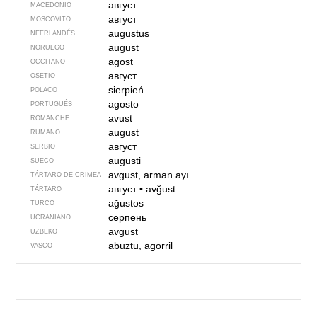
август
MACEDONIO
август
MOSCOVITO
augustus
NEERLANDÉS
august
NORUEGO
agost
OCCITANO
август
OSETIO
sierpień
POLACO
agosto
PORTUGUÉS
avust
ROMANCHE
august
RUMANO
август
SERBIO
augusti
SUECO
avgust, arman ayı
TÁRTARO DE CRIMEA
август
•
avğust
TÁRTARO
ağustos
TURCO
серпень
UCRANIANO
avgust
UZBEKO
abuztu, agorril
VASCO