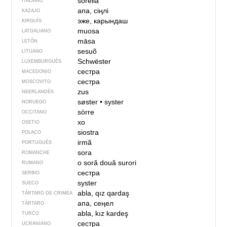
sorella
ITALIANO
апа, сіңлі
KAZAJO
эже, карындаш
KIRGUÍS
muosa
LATGALIANO
māsa
LETÓN
sesuõ
LITUANO
Schwëster
LUXEMBURGUÉS
сестра
MACEDONIO
сестра
MOSCOVITO
zus
NEERLANDÉS
søster
•
syster
NORUEGO
sòrre
OCCITANO
хо
OSETIO
siostra
POLACO
irmã
PORTUGUÉS
sora
ROMANCHE
o soră
două surori
RUMANO
сестра
SERBIO
syster
SUECO
abla, qız qardaş
TÁRTARO DE CRIMEA
апа, сеңел
TÁRTARO
abla, kız kardeş
TURCO
сестра
UCRANIANO