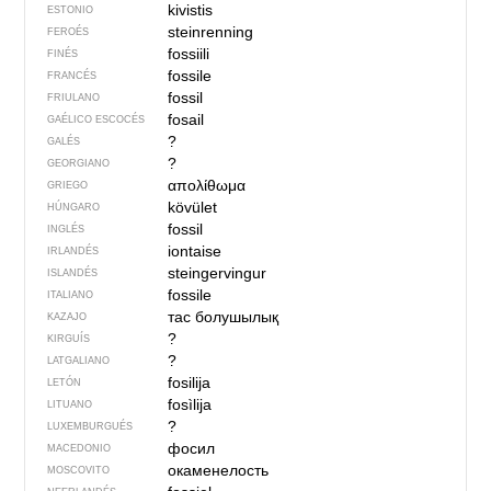
kivistis
ESTONIO
steinrenning
FEROÉS
fossiili
FINÉS
fossile
FRANCÉS
fossil
FRIULANO
fosail
GAÉLICO ESCOCÉS
?
GALÉS
?
GEORGIANO
απολίθωμα
GRIEGO
kövület
HÚNGARO
fossil
INGLÉS
iontaise
IRLANDÉS
steingervingur
ISLANDÉS
fossile
ITALIANO
тас болушылық
KAZAJO
?
KIRGUÍS
?
LATGALIANO
fosilija
LETÓN
fosìlija
LITUANO
?
LUXEMBURGUÉS
фосил
MACEDONIO
окаменелость
MOSCOVITO