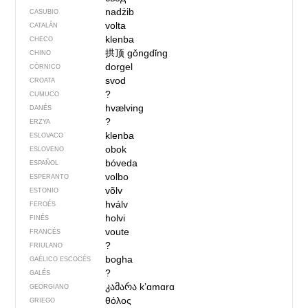
nadżib
CASUBIO
volta
CATALÁN
klenba
CHECO
拱顶
gǒngdǐng
CHINO
dorgel
CÓRNICO
svod
CROATA
?
CUMUCO
hvælving
DANÉS
?
ERZYA
klenba
ESLOVACO
obok
ESLOVENO
bóveda
ESPAÑOL
volbo
ESPERANTO
võlv
ESTONIO
hválv
FEROÉS
holvi
FINÉS
voute
FRANCÉS
?
FRIULANO
bogha
GAÉLICO ESCOCÉS
?
GALÉS
კამარა
kʼɑmɑrɑ
GEORGIANO
θόλος
GRIEGO