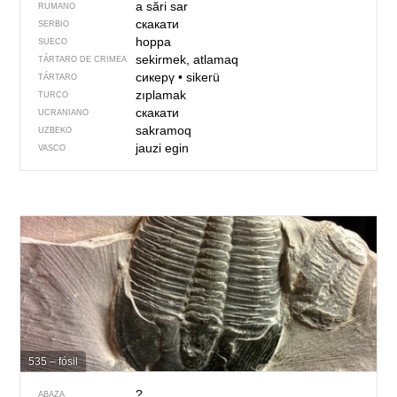
a sări
sar
RUMANO
скакати
SERBIO
hoppa
SUECO
sekirmek, atlamaq
TÁRTARO DE CRIMEA
сикерү
•
sikerü
TÁRTARO
zıplamak
TURCO
скакати
UCRANIANO
sakramoq
UZBEKO
jauzi egin
VASCO
535 – fósil
?
ABAZA