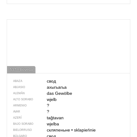
537 – bóveda
свод
ABAZA
ахыгьагьа
ABJASIO
das Gewölbe
ALEMÁN
wjelb
ALTO SORABO
?
ARMENIO
?
AVAR
tağtavan
AZERÍ
wjelba
BAJO SORABO
скляпеньне
•
sklapieńnie
BIELORRUSO
свод
BÚLGARO