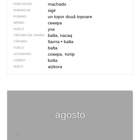
machado
PORTUGUÉS
sigir
ROMANCHE
un topor
două topoare
RUMANO
секира
SERBIO
yxa
SUECO
balta, nacaq
TÁRTARO DE CRIMEA
балта
•
balta
TÁRTARO
balta
TURCO
сокира, топір
UCRANIANO
bolta
UZBEKO
aizkora
VASCO
agosto
532