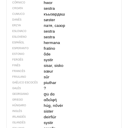
hwor
CÓRNICO
sestra
CROATA
къызардаш
CUMUCO
søster
DANÉS
патя, сазор
ERZYA
sestra
ESLOVACO
sestra
ESLOVENO
hermana
ESPAÑOL
fratino
ESPERANTO
õde
ESTONIO
systir
FEROÉS
sisar, sisko
FINÉS
sœur
FRANCÉS
sûr
FRIULANO
piuthar
GAÉLICO ESCOCÉS
?
GALÉS
და
dɑ
GEORGIANO
αδελφή
GRIEGO
húg, nővér
HÚNGARO
sister
INGLÉS
deirfiúr
IRLANDÉS
systir
ISLANDÉS