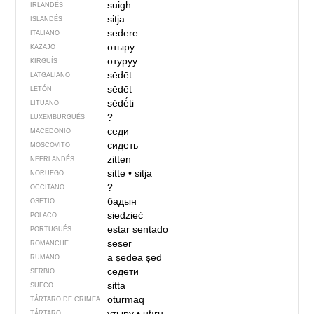
suigh
IRLANDÉS
sitja
ISLANDÉS
sedere
ITALIANO
отыру
KAZAJO
отуруу
KIRGUÍS
sēdēt
LATGALIANO
sēdēt
LETÓN
sėdė́ti
LITUANO
?
LUXEMBURGUÉS
седи
MACEDONIO
сидеть
MOSCOVITO
zitten
NEERLANDÉS
sitte
•
sitja
NORUEGO
?
OCCITANO
бадын
OSETIO
siedzieć
POLACO
estar sentado
PORTUGUÉS
seser
ROMANCHE
a ședea
șed
RUMANO
седети
SERBIO
sitta
SUECO
oturmaq
TÁRTARO DE CRIMEA
утыру
•
utıru
TÁRTARO