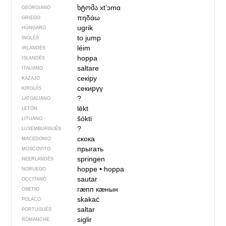
ხტომა
xtʼɔmɑ
GEORGIANO
πηδάω
GRIEGO
ugrik
HÚNGARO
to jump
INGLÉS
léim
IRLANDÉS
hoppa
ISLANDÉS
saltare
ITALIANO
секіру
KAZAJO
секирүү
KIRGUÍS
?
LATGALIANO
lēkt
LETÓN
šókti
LITUANO
?
LUXEMBURGUÉS
скока
MACEDONIO
прыгать
MOSCOVITO
springen
NEERLANDÉS
hoppe
•
hoppa
NORUEGO
sautar
OCCITANO
гӕпп кӕнын
OSETIO
skakać
POLACO
saltar
PORTUGUÉS
siglir
ROMANCHE