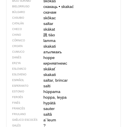
skokaś
BAJO SORABO
скакаць
•
skakać
BIELORRUSO
скачам
BÚLGARO
skôkac
CASUBIO
saltar
CATALÁN
skákat
CHECO
跳
tiào
CHINO
lamma
CÓRNICO
skakati
CROATA
атылмакъ
CUMUCO
hoppe
DANÉS
кирнявтнемс
ERZYA
skákať
ESLOVACO
skakati
ESLOVENO
saltar, brincar
ESPAÑOL
salti
ESPERANTO
hüppama
ESTONIO
hoppa, leypa
FEROÉS
hypätä
FINÉS
sauter
FRANCÉS
saltâ
FRIULANO
a’ leum
GAÉLICO ESCOCÉS
?
GALÉS