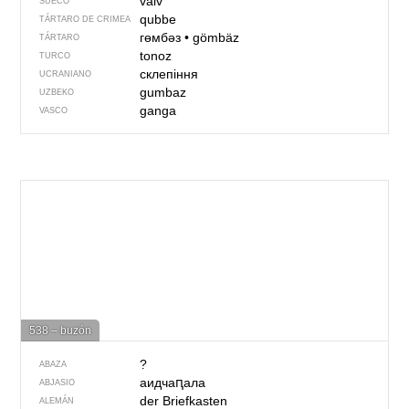
valv
SUECO
qubbe
TÁRTARO DE CRIMEA
гөмбәз
•
gömbäz
TÁRTARO
tonoz
TURCO
склепіння
UCRANIANO
gumbaz
UZBEKO
ganga
VASCO
538 – buzón
?
ABAZA
аидчаԥала
ABJASIO
der Briefkasten
ALEMÁN