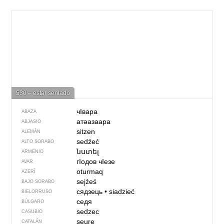
530 – estar sentado
чIвара
ABAZA
атәазаара
ABJASIO
sitzen
ALEMÁN
sedźeć
ALTO SORABO
նստել
ARMENIO
гIодов чIезе
AVAR
oturmaq
AZERÍ
sejźeś
BAJO SORABO
сядзець
•
siadzieć
BIELORRUSO
седя
BÚLGARO
sedzec
CASUBIO
seure
CATALÁN