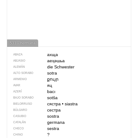
533 – hermana
ахща
ABAZA
аеҳәшьа
ABJASIO
die Schwester
ALEMÁN
sotra
ALTO SORABO
քույր
ARMENIO
яц
AVAR
bacı
AZERÍ
sotša
BAJO SORABO
сястра
•
siastra
BIELORRUSO
сестра
BÚLGARO
sostra
CASUBIO
germana
CATALÁN
sestra
CHECO
?
CHINO