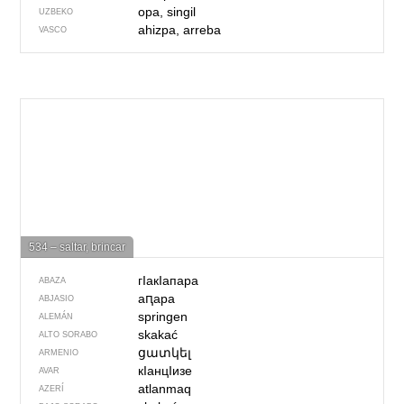
opa, singil
UZBEKO
ahizpa, arreba
VASCO
534 – saltar, brincar
гIакIапара
ABAZA
аԥара
ABJASIO
springen
ALEMÁN
skakać
ALTO SORABO
ցատկել
ARMENIO
кIанцIизе
AVAR
atlanmaq
AZERÍ