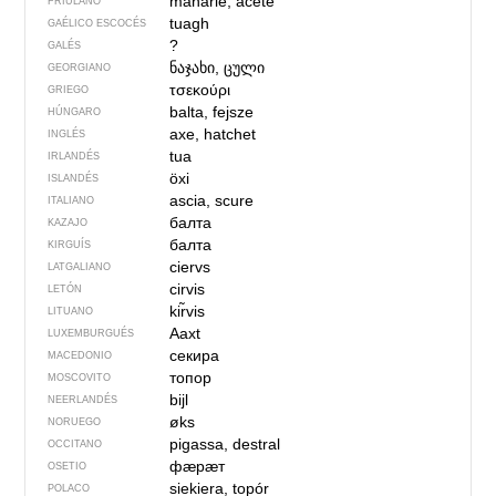
manarie, acete
FRIULANO
tuagh
GAÉLICO ESCOCÉS
?
GALÉS
ნაჯახი, ცული
GEORGIANO
τσεκούρι
GRIEGO
balta, fejsze
HÚNGARO
axe, hatchet
INGLÉS
tua
IRLANDÉS
öxi
ISLANDÉS
ascia, scure
ITALIANO
балта
KAZAJO
балта
KIRGUÍS
ciervs
LATGALIANO
cirvis
LETÓN
kir̃vis
LITUANO
Aaxt
LUXEMBURGUÉS
секира
MACEDONIO
топор
MOSCOVITO
bijl
NEERLANDÉS
øks
NORUEGO
pigassa, destral
OCCITANO
фӕрӕт
OSETIO
siekiera, topór
POLACO