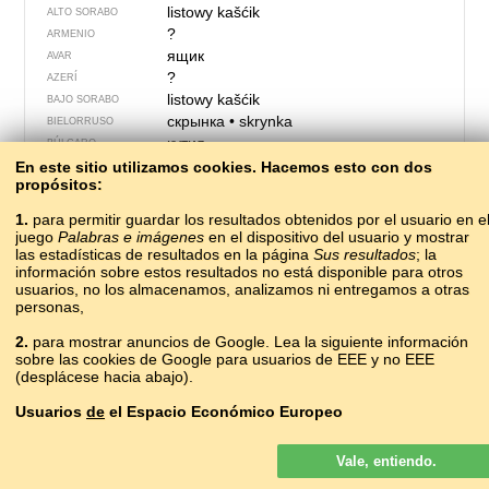
listowy kašćik
ALTO SORABO
?
ARMENIO
ящик
AVAR
?
AZERÍ
listowy kašćik
BAJO SORABO
скрынка
•
skrynka
BIELORRUSO
кутия
BÚLGARO
skrzinka
En este sitio utilizamos cookies. Hacemos esto con dos
CASUBIO
propósitos:
bústia
CATALÁN
schránka
CHECO
1.
para permitir guardar los resultados obtenidos por el usuario en e
邮筒
CHINO
juego
Palabras e imágenes
en el dispositivo del usuario y mostrar
kist lyther
las estadísticas de resultados en la página
Sus resultados
; la
CÓRNICO
información sobre estos resultados no está disponible para otros
?
CROATA
usuarios, no los almacenamos, analizamos ni entregamos a otras
ящик
CUMUCO
personas,
postkasse
DANÉS
парго
2.
para mostrar anuncios de Google. Lea la siguiente información
ERZYA
sobre las cookies de Google para usuarios de EEE y no EEE
schránka
ESLOVACO
(desplácese hacia abajo).
nabiralnik
ESLOVENO
buzón
ESPAÑOL
Usuarios
de
el Espacio Económico Europeo
kesto
ESPERANTO
Los anuncios de Google que se muestran en nuestro sitio para los
kast
ESTONIO
Vale, entiendo.
usuarios del EEE
no
son personalizados. Si bien estos anuncios no
postkassi
FEROÉS
usan cookies para la personalización de los anuncios, sí lo hacen