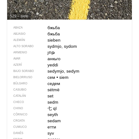
529 – siete
бжьба
ABAZA
бжьба
ABJASIO
sieben
ALEMÁN
sydmjo, sydom
ALTO SORABO
յոթ
ARMENIO
анкьго
AVAR
yeddi
AZERÍ
sedymjo, sedym
BAJO SORABO
сем
•
siem
BIELORRUSO
седем
BÚLGARO
sétmë
CASUBIO
set
CATALÁN
sedm
CHECO
七
qī
CHINO
seyth
CÓRNICO
sedam
CROATA
етти
CUMUCO
syv
DANÉS