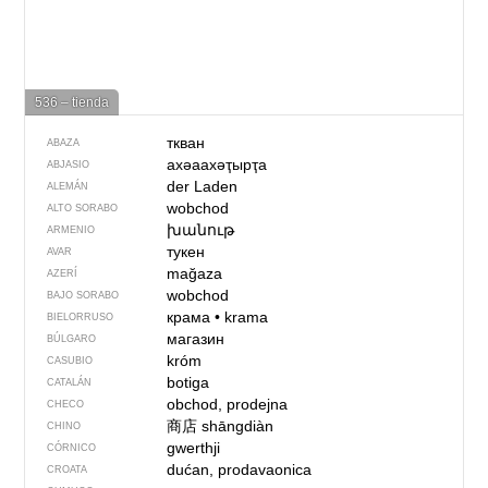
536 – tienda
ткван
ABAZA
ахәаахәҭырҭа
ABJASIO
der Laden
ALEMÁN
wobchod
ALTO SORABO
խանութ
ARMENIO
тукен
AVAR
mağaza
AZERÍ
wobchod
BAJO SORABO
крама
•
krama
BIELORRUSO
магазин
BÚLGARO
króm
CASUBIO
botiga
CATALÁN
obchod, prodejna
CHECO
商店
shāngdiàn
CHINO
gwerthji
CÓRNICO
dućan, prodavaonica
CROATA