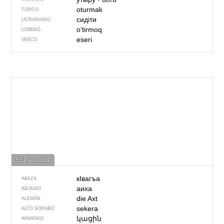
oturmak
TURCO
сидіти
UCRANIANO
o‘tirmoq
UZBEKO
eseri
VASCO
531 – hacha
кIвагъа
ABAZA
аиха
ABJASIO
die Axt
ALEMÁN
sekera
ALTO SORABO
կացին
ARMENIO