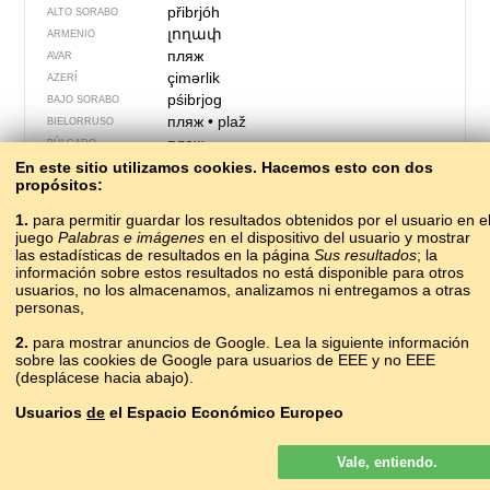
přibrjóh
ALTO SORABO
լողափ
ARMENIO
пляж
AVAR
çimərlik
AZERÍ
pśibrjog
BAJO SORABO
пляж
•
plaž
BIELORRUSO
плаж
BÚLGARO
gòłobrzég
En este sitio utilizamos cookies. Hacemos esto con dos
CASUBIO
propósitos:
platja
CATALÁN
pláž
CHECO
1.
para permitir guardar los resultados obtenidos por el usuario en e
海滨
hǎibīn
CHINO
juego
Palabras e imágenes
en el dispositivo del usuario y mostrar
treth
las estadísticas de resultados en la página
Sus resultados
; la
CÓRNICO
información sobre estos resultados no está disponible para otros
plaža
CROATA
usuarios, no los almacenamos, analizamos ni entregamos a otras
пляж
CUMUCO
personas,
strand
DANÉS
човартарка
2.
para mostrar anuncios de Google. Lea la siguiente información
ERZYA
sobre las cookies de Google para usuarios de EEE y no EEE
pláž
ESLOVACO
(desplácese hacia abajo).
plaža
ESLOVENO
playa
ESPAÑOL
Usuarios
de
el Espacio Económico Europeo
strando
ESPERANTO
Los anuncios de Google que se muestran en nuestro sitio para los
rand
ESTONIO
Vale, entiendo.
usuarios del EEE
no
son personalizados. Si bien estos anuncios no
strond
FEROÉS
usan cookies para la personalización de los anuncios, sí lo hacen