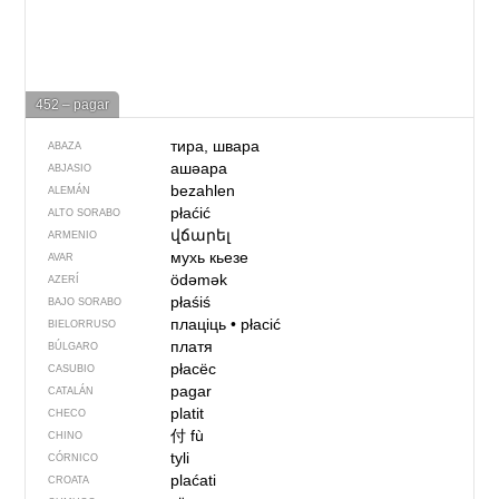
452 – pagar
тира, швара
ABAZA
ашәара
ABJASIO
bezahlen
ALEMÁN
płaćić
ALTO SORABO
վճարել
ARMENIO
мухь кьезе
AVAR
ödəmək
AZERÍ
płaśiś
BAJO SORABO
плаціць
•
płacić
BIELORRUSO
платя
BÚLGARO
płacëc
CASUBIO
pagar
CATALÁN
platit
CHECO
付
fù
CHINO
tyli
CÓRNICO
plaćati
CROATA