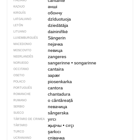
cantante
ITALIANO
әнші
KAZAJO
обончу
KIRGUÍS
dzīduotuoja
LATGALIANO
dziedātāja
LETÓN
daininiñkė
LITUANO
Sängerin
LUXEMBURGUÉS
пејачка
MACEDONIO
певица
MOSCOVITO
zangeres
NEERLANDÉS
sangerinne
•
songarinne
NORUEGO
cantaira
OCCITANO
зарӕг
OSETIO
piosenkarka
POLACO
cantora
PORTUGUÉS
chantadura
ROMANCHE
o cântăreață
RUMANO
певачица
SERBIO
sångerska
SUECO
yırcı
TÁRTARO DE CRIMEA
җырчы
•
cırçı
TÁRTARO
şarkıcı
TURCO
співачка
UCRANIANO