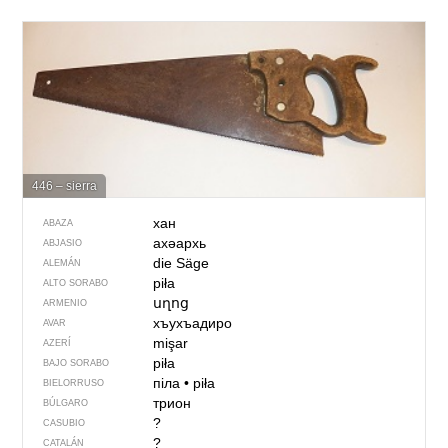
446 – sierra
хан
ABAZA
ахәархь
ABJASIO
die Säge
ALEMÁN
piła
ALTO SORABO
սղոց
ARMENIO
хъухъадиро
AVAR
mişar
AZERÍ
piła
BAJO SORABO
піла
•
piła
BIELORRUSO
трион
BÚLGARO
?
CASUBIO
?
CATALÁN