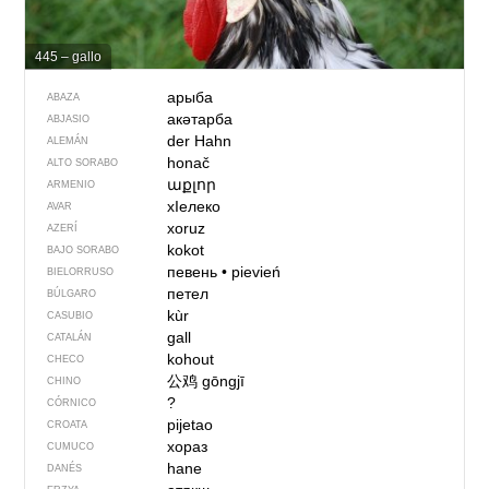
445 – gallo
арыба
ABAZA
акәтарба
ABJASIO
der Hahn
ALEMÁN
honač
ALTO SORABO
աքլոր
ARMENIO
хIелеко
AVAR
xoruz
AZERÍ
kokot
BAJO SORABO
певень
•
pievień
BIELORRUSO
петел
BÚLGARO
kùr
CASUBIO
gall
CATALÁN
kohout
CHECO
公鸡
gōngjī
CHINO
?
CÓRNICO
pijetao
CROATA
хораз
CUMUCO
hane
DANÉS