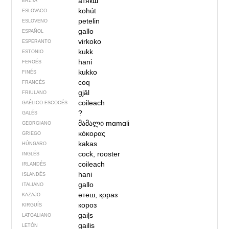
атякш
ERZYA
kohút
ESLOVACO
petelin
ESLOVENO
gallo
ESPAÑOL
virkoko
ESPERANTO
kukk
ESTONIO
hani
FEROÉS
kukko
FINÉS
coq
FRANCÉS
gjâl
FRIULANO
coileach
GAÉLICO ESCOCÉS
?
GALÉS
მამალი
mɑmɑli
GEORGIANO
κόκορας
GRIEGO
kakas
HÚNGARO
cock, rooster
INGLÉS
coileach
IRLANDÉS
hani
ISLANDÉS
gallo
ITALIANO
әтеш, қораз
KAZAJO
короз
KIRGUÍS
gaiļs
LATGALIANO
gailis
LETÓN