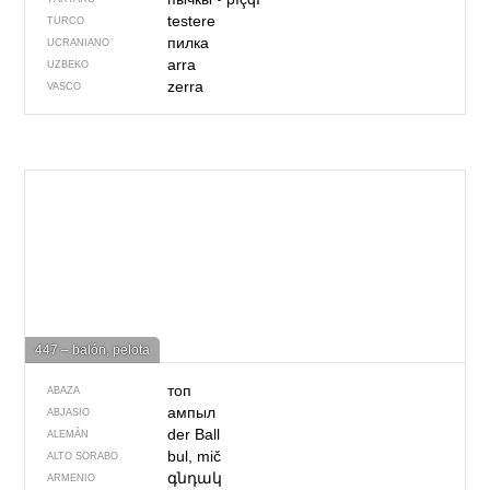
testere
TURCO
пилка
UCRANIANO
arra
UZBEKO
zerra
VASCO
447 – balón, pelota
топ
ABAZA
ампыл
ABJASIO
der Ball
ALEMÁN
bul, mič
ALTO SORABO
գնդակ
ARMENIO