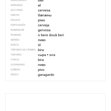
bier
NEERLANDÉS
øl
NORUEGO
cervesa
OCCITANO
бӕгӕны
OSETIO
piwo
POLACO
cerveja
PORTUGUÉS
gervosa
ROMANCHE
o bere
două beri
RUMANO
пиво
SERBIO
öl
SUECO
bira
TÁRTARO DE CRIMEA
сыра
•
sıra
TÁRTARO
bira
TURCO
пиво
UCRANIANO
pivo
UZBEKO
garagardo
VASCO