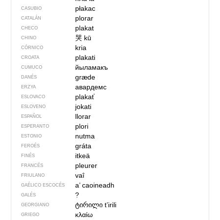
płakac
CASUBIO
plorar
CATALÁN
plakat
CHECO
哭
kū
CHINO
kria
CÓRNICO
plakati
CROATA
йыламакъ
CUMUCO
græde
DANÉS
авардемс
ERZYA
plakať
ESLOVACO
jokati
ESLOVENO
llorar
ESPAÑOL
plori
ESPERANTO
nutma
ESTONIO
gráta
FEROÉS
itkeä
FINÉS
pleurer
FRANCÉS
vaî
FRIULANO
a’ caoineadh
GAÉLICO ESCOCÉS
?
GALÉS
ტირილი
tʼirili
GEORGIANO
κλαίω
GRIEGO