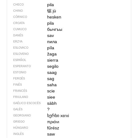
pila
CHECO
锯
jù
CHINO
hesken
CÓRNICO
pila
CROATA
бычгъы
CUMUCO
sav
DANÉS
пила
ERZYA
píla
ESLOVACO
žaga
ESLOVENO
sierra
ESPAÑOL
segilo
ESPERANTO
saag
ESTONIO
sag
FEROÉS
saha
FINÉS
scie
FRANCÉS
siee
FRIULANO
sàbh
GAÉLICO ESCOCÉS
?
GALÉS
ხერხი
xɛrxi
GEORGIANO
πριόνι
GRIEGO
fűrész
HÚNGARO
saw
INGLÉS