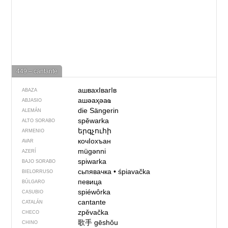
449 – cantante
ашвахIвагIв
ABAZA
ашәаҳәаҩ
ABJASIO
die Sängerin
ALEMÁN
spěwarka
ALTO SORABO
երգչուհի
ARMENIO
кочIохъан
AVAR
mügənni
AZERÍ
spiwarka
BAJO SORABO
сьпявачка
•
śpiavačka
BIELORRUSO
певица
BÚLGARO
spiéwôrka
CASUBIO
cantante
CATALÁN
zpěvačka
CHECO
歌手
gēshǒu
CHINO