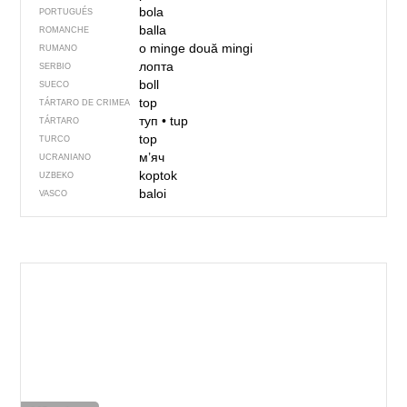
bola
PORTUGUÉS
balla
ROMANCHE
o minge
două mingi
RUMANO
лопта
SERBIO
boll
SUECO
top
TÁRTARO DE CRIMEA
туп
•
tup
TÁRTARO
top
TURCO
м’яч
UCRANIANO
koptok
UZBEKO
baloi
VASCO