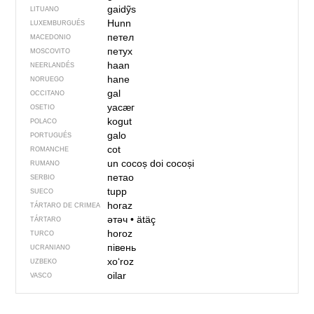
gaidỹs
LITUANO
Hunn
LUXEMBURGUÉS
петел
MACEDONIO
петух
MOSCOVITO
haan
NEERLANDÉS
hane
NORUEGO
gal
OCCITANO
уасӕг
OSETIO
kogut
POLACO
galo
PORTUGUÉS
cot
ROMANCHE
un cocoș
doi cocoși
RUMANO
петао
SERBIO
tupp
SUECO
horaz
TÁRTARO DE CRIMEA
әтәч
•
ätäç
TÁRTARO
horoz
TURCO
півень
UCRANIANO
xoʻroz
UZBEKO
oilar
VASCO