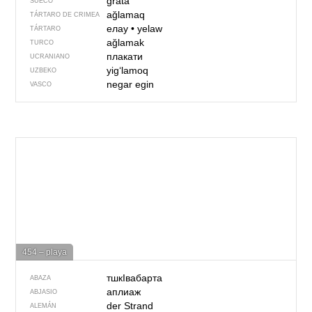
gråta
SUECO
ağlamaq
TÁRTARO DE CRIMEA
елау
•
yelaw
TÁRTARO
ağlamak
TURCO
плакати
UCRANIANO
yig‘lamoq
UZBEKO
negar egin
VASCO
454 – playa
тшкIвабарта
ABAZA
аплиаж
ABJASIO
der Strand
ALEMÁN