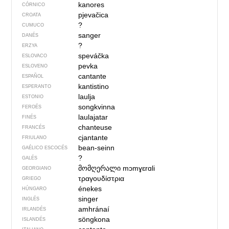
kanores
CÓRNICO
pjevačica
CROATA
?
CUMUCO
sanger
DANÉS
?
ERZYA
speváčka
ESLOVACO
pevka
ESLOVENO
cantante
ESPAÑOL
kantistino
ESPERANTO
laulja
ESTONIO
songkvinna
FEROÉS
laulajatar
FINÉS
chanteuse
FRANCÉS
cjantante
FRIULANO
bean-seinn
GAÉLICO ESCOCÉS
?
GALÉS
მომღერალი
mɔmɣɛrɑli
GEORGIANO
τραγουδίστρια
GRIEGO
énekes
HÚNGARO
singer
INGLÉS
amhránaí
IRLANDÉS
söngkona
ISLANDÉS