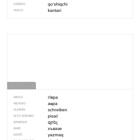
qoʻshiqchi
UZBEKO
kantari
VASCO
450 – escribir
гIвра
ABAZA
аҩра
ABJASIO
schreiben
ALEMÁN
pisać
ALTO SORABO
գրել
ARMENIO
хъвазе
AVAR
yazmaq
AZERÍ