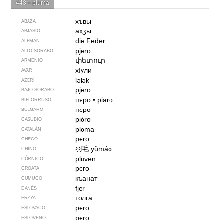
448 – pluma
хъвы
ABAZA
ахӡы
ABJASIO
die Feder
ALEMÁN
pjero
ALTO SORABO
փետուր
ARMENIO
хIули
AVAR
lələk
AZERÍ
pjero
BAJO SORABO
пяро
•
piaro
BIELORRUSO
перо
BÚLGARO
pióro
CASUBIO
ploma
CATALÁN
pero
CHECO
羽毛
yǔmáo
CHINO
pluven
CÓRNICO
pero
CROATA
къанат
CUMUCO
fjer
DANÉS
толга
ERZYA
pero
ESLOVACO
pero
ESLOVENO