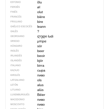
õlu
ESTONIO
øl
FEROÉS
olut
FINÉS
bière
FRANCÉS
bire
FRIULANO
leann
GAÉLICO ESCOCÉS
?
GALÉS
ლუდი
ludi
GEORGIANO
μπίρα
GRIEGO
sör
HÚNGARO
beer
INGLÉS
beoir
IRLANDÉS
bjór
ISLANDÉS
birra
ITALIANO
сыра
KAZAJO
пиво
KIRGUÍS
ols
LATGALIANO
alus
LETÓN
alùs
LITUANO
Béier
LUXEMBURGUÉS
пиво
MACEDONIO
пиво
MOSCOVITO