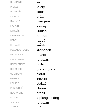
sír
HÚNGARO
to cry
INGLÉS
caoin
IRLANDÉS
gráta
ISLANDÉS
piangere
ITALIANO
жылау
KAZAJO
ыйлоо
KIRGUÍS
rauduot
LATGALIANO
raudāt
LETÓN
ver̃kti
LITUANO
kräischen
LUXEMBURGUÉS
плаче
MACEDONIO
плакать
MOSCOVITO
huilen
NEERLANDÉS
gråte
•
gråta
NORUEGO
plorar
OCCITANO
кӕуын
OSETIO
płakać
POLACO
chorar
PORTUGUÉS
bragir
ROMANCHE
a plânge
plâng
RUMANO
плакати
SERBIO