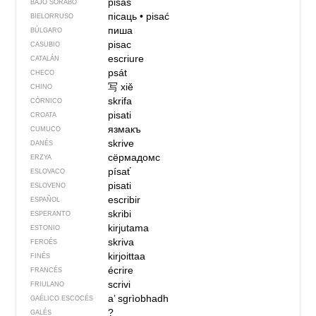
pisaś
BAJO SORABO
пісаць
•
pisać
BIELORRUSO
пиша
BÚLGARO
pisac
CASUBIO
escriure
CATALÁN
psát
CHECO
写
xiě
CHINO
skrifa
CÓRNICO
pisati
CROATA
язмакъ
CUMUCO
skrive
DANÉS
сёрмадомс
ERZYA
písať
ESLOVACO
pisati
ESLOVENO
escribir
ESPAÑOL
skribi
ESPERANTO
kirjutama
ESTONIO
skriva
FEROÉS
kirjoittaa
FINÉS
écrire
FRANCÉS
scrivi
FRIULANO
a’ sgrìobhadh
GAÉLICO ESCOCÉS
?
GALÉS