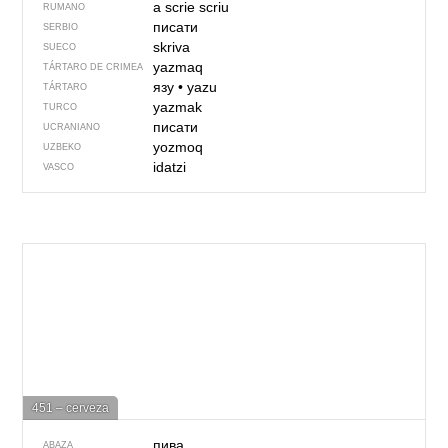
a scrie
scriu
RUMANO
писати
SERBIO
skriva
SUECO
yazmaq
TÁRTARO DE CRIMEA
язу
•
yazu
TÁRTARO
yazmak
TURCO
писати
UCRANIANO
yozmoq
UZBEKO
idatzi
VASCO
451 – cerveza
пива
ABAZA