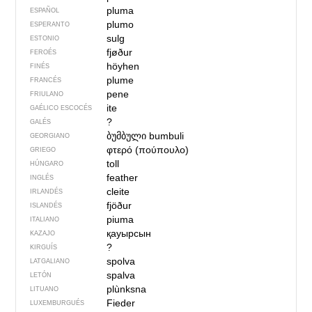
pluma
ESPAÑOL
plumo
ESPERANTO
sulg
ESTONIO
fjøður
FEROÉS
höyhen
FINÉS
plume
FRANCÉS
pene
FRIULANO
ite
GAÉLICO ESCOCÉS
?
GALÉS
ბუმბული
bumbuli
GEORGIANO
φτερό (πούπουλο)
GRIEGO
toll
HÚNGARO
feather
INGLÉS
cleite
IRLANDÉS
fjöður
ISLANDÉS
piuma
ITALIANO
қауырсын
KAZAJO
?
KIRGUÍS
spolva
LATGALIANO
spalva
LETÓN
plùnksna
LITUANO
Fieder
LUXEMBURGUÉS