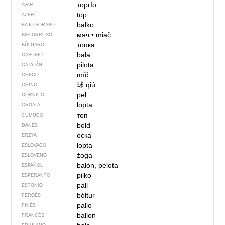
торгIо
AVAR
top
AZERÍ
balko
BAJO SORABO
мяч
•
miač
BIELORRUSO
топка
BÚLGARO
bala
CASUBIO
pilota
CATALÁN
míč
CHECO
球
qiú
CHINO
pel
CÓRNICO
lopta
CROATA
топ
CUMUCO
bold
DANÉS
оска
ERZYA
lopta
ESLOVACO
žoga
ESLOVENO
balón, pelota
ESPAÑOL
pilko
ESPERANTO
pall
ESTONIO
bóltur
FEROÉS
pallo
FINÉS
ballon
FRANCÉS