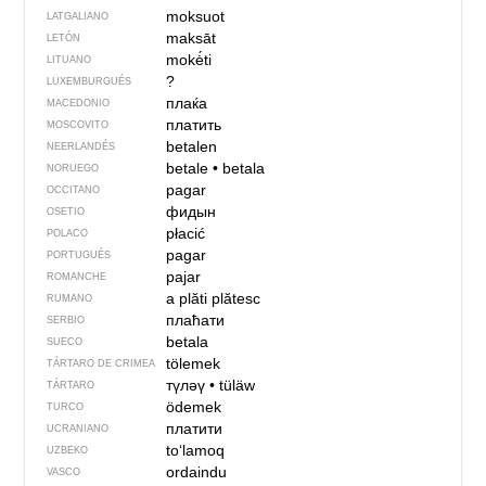
moksuot
LATGALIANO
maksāt
LETÓN
mokė́ti
LITUANO
?
LUXEMBURGUÉS
плаќа
MACEDONIO
платить
MOSCOVITO
betalen
NEERLANDÉS
betale
•
betala
NORUEGO
pagar
OCCITANO
фидын
OSETIO
płacić
POLACO
pagar
PORTUGUÉS
pajar
ROMANCHE
a plăti
plătesc
RUMANO
плаћати
SERBIO
betala
SUECO
tölemek
TÁRTARO DE CRIMEA
түләү
•
tüläw
TÁRTARO
ödemek
TURCO
платити
UCRANIANO
to‘lamoq
UZBEKO
ordaindu
VASCO