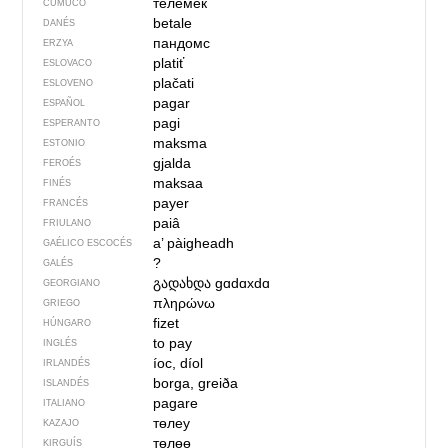
тёлемек
CUMUCO
betale
DANÉS
пандомс
ERZYA
platiť
ESLOVACO
plačati
ESLOVENO
pagar
ESPAÑOL
pagi
ESPERANTO
maksma
ESTONIO
gjalda
FEROÉS
maksaa
FINÉS
payer
FRANCÉS
paiâ
FRIULANO
a’ pàigheadh
GAÉLICO ESCOCÉS
?
GALÉS
გადახდა
gɑdɑxdɑ
GEORGIANO
πληρώνω
GRIEGO
fizet
HÚNGARO
to pay
INGLÉS
íoc, díol
IRLANDÉS
borga, greiða
ISLANDÉS
pagare
ITALIANO
төлеу
KAZAJO
төлөө
KIRGUÍS