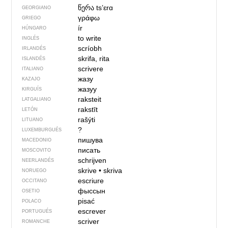
წერა
tsʼɛrɑ
GEORGIANO
γράφω
GRIEGO
ír
HÚNGARO
to write
INGLÉS
scríobh
IRLANDÉS
skrifa, rita
ISLANDÉS
scrivere
ITALIANO
жазу
KAZAJO
жазуу
KIRGUÍS
raksteit
LATGALIANO
rakstīt
LETÓN
rašýti
LITUANO
?
LUXEMBURGUÉS
пишува
MACEDONIO
писать
MOSCOVITO
schrijven
NEERLANDÉS
skrive
•
skriva
NORUEGO
escriure
OCCITANO
фыссын
OSETIO
pisać
POLACO
escrever
PORTUGUÉS
scriver
ROMANCHE