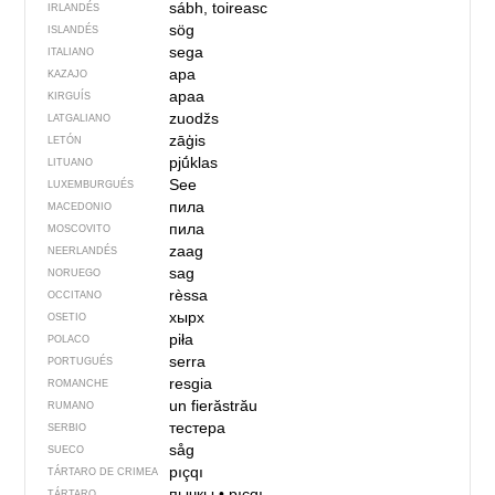
sábh, toireasc
IRLANDÉS
sög
ISLANDÉS
sega
ITALIANO
ара
KAZAJO
араа
KIRGUÍS
zuodžs
LATGALIANO
zāģis
LETÓN
pjū́klas
LITUANO
See
LUXEMBURGUÉS
пила
MACEDONIO
пила
MOSCOVITO
zaag
NEERLANDÉS
sag
NORUEGO
rèssa
OCCITANO
хырх
OSETIO
piła
POLACO
serra
PORTUGUÉS
resgia
ROMANCHE
un fierăstrău
RUMANO
тестера
SERBIO
såg
SUECO
pıçqı
TÁRTARO DE CRIMEA
пычкы
•
pıçqı
TÁRTARO