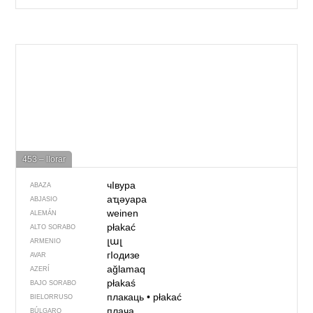
453 – llorar
чIвура
ABAZA
аҵәуара
ABJASIO
weinen
ALEMÁN
płakać
ALTO SORABO
լալ
ARMENIO
гIодизе
AVAR
ağlamaq
AZERÍ
płakaś
BAJO SORABO
плакаць
•
płakać
BIELORRUSO
плача
BÚLGARO