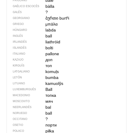
bale
FRIULANO
bàlla
GAÉLICO ESCOCÉS
?
GALÉS
ბურთი
burtʰi
GEORGIANO
μπάλα
GRIEGO
labda
HÚNGARO
ball
INGLÉS
liathróid
IRLANDÉS
bolti
ISLANDÉS
pallone
ITALIANO
доп
KAZAJO
топ
KIRGUÍS
komuļs
LATGALIANO
bumba
LETÓN
kamuolỹs
LITUANO
Ball
LUXEMBURGUÉS
топка
MACEDONIO
мяч
MOSCOVITO
bal
NEERLANDÉS
ball
NORUEGO
?
OCCITANO
порти
OSETIO
piłka
POLACO