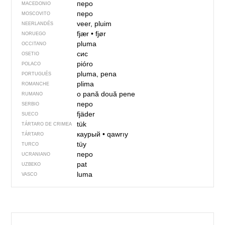
перо
MACEDONIO
перо
MOSCOVITO
veer, pluim
NEERLANDÉS
fjær
•
fjør
NORUEGO
pluma
OCCITANO
сис
OSETIO
pióro
POLACO
pluma, pena
PORTUGUÉS
plima
ROMANCHE
o pană
două pene
RUMANO
перо
SERBIO
fjäder
SUECO
tük
TÁRTARO DE CRIMEA
каурый
•
qawrıy
TÁRTARO
tüy
TURCO
перо
UCRANIANO
pat
UZBEKO
luma
VASCO