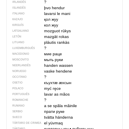
?
IRLANDÉS
þvo hendur
ISLANDÉS
lavarsi le mani
ITALIANO
қол жуу
KAZAJO
кол жуу
KIRGUÍS
mozguot rūkys
LATGALIANO
mazgāt rokas
LETÓN
pláutis rankàs
LITUANO
?
LUXEMBURGUÉS
мие раце
MACEDONIO
мыть руки
MOSCOVITO
handen wassen
NEERLANDÉS
vaske hendene
NORUEGO
?
OCCITANO
къухтӕ ӕхсын
OSETIO
myć ręce
POLACO
lavar as mãos
PORTUGUÉS
?
ROMANCHE
a se spăla mâinile
RUMANO
прати руке
SERBIO
tvätta händerna
SUECO
el yüvmaq
TÁRTARO DE CRIMEA
кулларны юу
•
qullarnı yuu
TÁRTARO