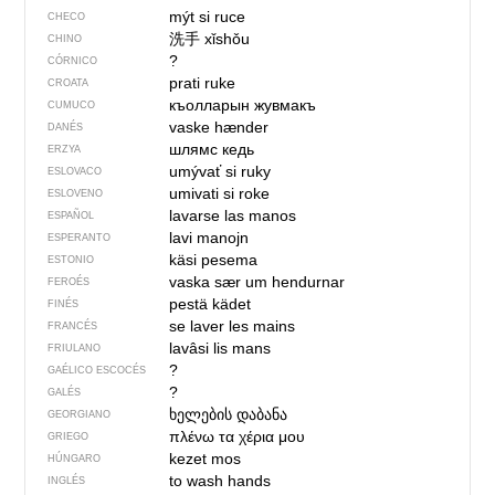
mýt si ruce
CHECO
洗手
xǐshǒu
CHINO
?
CÓRNICO
prati ruke
CROATA
къолларын жувмакъ
CUMUCO
vaske hænder
DANÉS
шлямс кедь
ERZYA
umývať si ruky
ESLOVACO
umivati si roke
ESLOVENO
lavarse las manos
ESPAÑOL
lavi manojn
ESPERANTO
käsi pesema
ESTONIO
vaska sær um hendurnar
FEROÉS
pestä kädet
FINÉS
se laver les mains
FRANCÉS
lavâsi lis mans
FRIULANO
?
GAÉLICO ESCOCÉS
?
GALÉS
ხელების დაბანა
GEORGIANO
πλένω τα χέρια μου
GRIEGO
kezet mos
HÚNGARO
to wash hands
INGLÉS