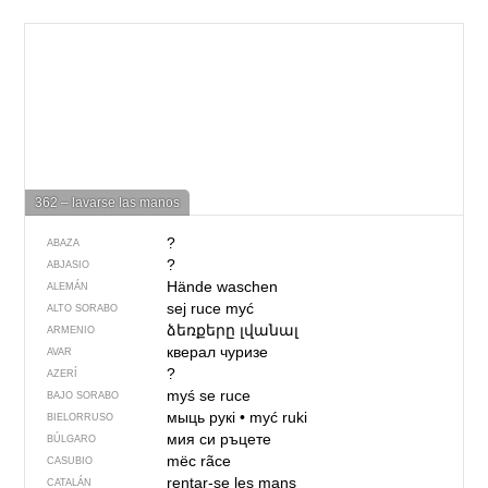
362 – lavarse las manos
?
ABAZA
?
ABJASIO
Hände waschen
ALEMÁN
sej ruce myć
ALTO SORABO
ձեռքերը լվանալ
ARMENIO
кверал чуризе
AVAR
?
AZERÍ
myś se ruce
BAJO SORABO
мыць рукі
•
myć ruki
BIELORRUSO
мия си ръцете
BÚLGARO
mëc rãce
CASUBIO
rentar-se les mans
CATALÁN