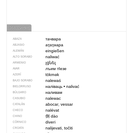
368 – verter
тачвара
ABAZA
аҭаҭәара
ABJASIO
eingießen
ALEMÁN
naliwać
ALTO SORABO
լցնել
ARMENIO
лъим тIезе
AVAR
tökmək
AZERÍ
nalewaś
BAJO SORABO
наліваць
•
nalivać
BIELORRUSO
наливам
BÚLGARO
nalewac
CASUBIO
abocar, vessar
CATALÁN
nalévat
CHECO
倒
dào
CHINO
diveri
CÓRNICO
nalijevati, točiti
CROATA