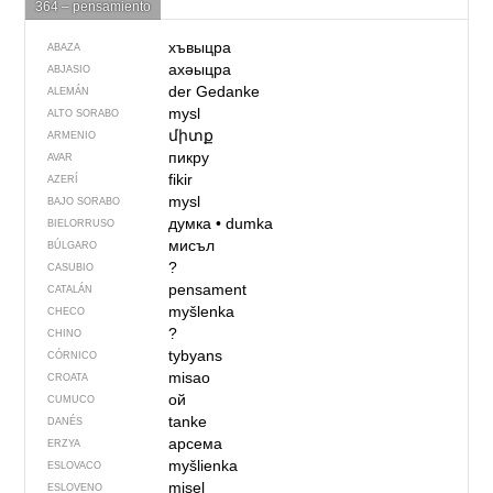
364 – pensamiento
хъвыцра
ABAZA
ахәыцра
ABJASIO
der Gedanke
ALEMÁN
mysl
ALTO SORABO
միտք
ARMENIO
пикру
AVAR
fikir
AZERÍ
mysl
BAJO SORABO
думка
•
dumka
BIELORRUSO
мисъл
BÚLGARO
?
CASUBIO
pensament
CATALÁN
myšlenka
CHECO
?
CHINO
tybyans
CÓRNICO
misao
CROATA
ой
CUMUCO
tanke
DANÉS
арсема
ERZYA
myšlienka
ESLOVACO
misel
ESLOVENO