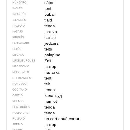
sátor
HÚNGARO
tent
INGLÉS
puball
IRLANDÉS
tjald
ISLANDÉS
tenda
ITALIANO
шатыр
KAZAJO
чатыр
KIRGUÍS
jiedžers
LATGALIANO
telts
LETÓN
palapìnė
LITUANO
Zelt
LUXEMBURGUÉS
шатор
MACEDONIO
палатка
MOSCOVITO
tent
NEERLANDÉS
telt
NORUEGO
tenda
OCCITANO
халагъуд
OSETIO
namiot
POLACO
tenda
PORTUGUÉS
tenda
ROMANCHE
un cort
două corturi
RUMANO
шатор
SERBIO