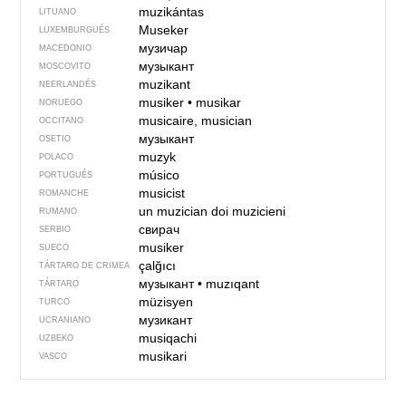
muzikántas
LITUANO
Museker
LUXEMBURGUÉS
музичар
MACEDONIO
музыкант
MOSCOVITO
muzikant
NEERLANDÉS
musiker
•
musikar
NORUEGO
musicaire, musician
OCCITANO
музыкант
OSETIO
muzyk
POLACO
músico
PORTUGUÉS
musicist
ROMANCHE
un muzician
doi muzicieni
RUMANO
свирач
SERBIO
musiker
SUECO
çalğıcı
TÁRTARO DE CRIMEA
музыкант
•
muzıqant
TÁRTARO
müzisyen
TURCO
музикант
UCRANIANO
musiqachi
UZBEKO
musikari
VASCO