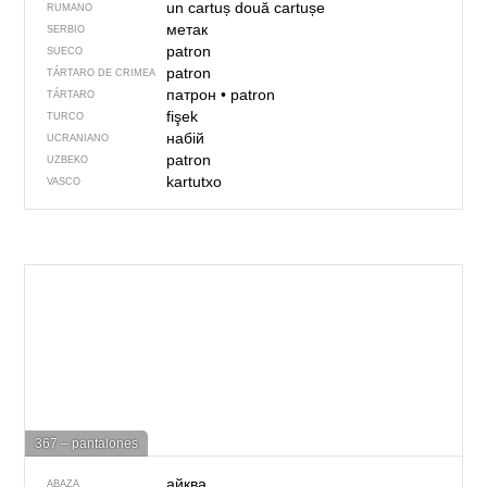
un cartuș
două cartușe
RUMANO
метак
SERBIO
patron
SUECO
patron
TÁRTARO DE CRIMEA
патрон
•
patron
TÁRTARO
fişek
TURCO
набій
UCRANIANO
patron
UZBEKO
kartutxo
VASCO
367 – pantalones
айква
ABAZA