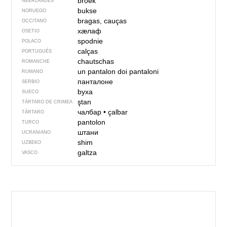
broek
NEERLANDÉS
bukse
NORUEGO
bragas, cauças
OCCITANO
хӕлаф
OSETIO
spodnie
POLACO
calças
PORTUGUÉS
chautschas
ROMANCHE
un pantalon
doi pantaloni
RUMANO
панталоне
SERBIO
byxa
SUECO
ştan
TÁRTARO DE CRIMEA
чалбар
•
çalbar
TÁRTARO
pantolon
TURCO
штани
UCRANIANO
shim
UZBEKO
galtza
VASCO