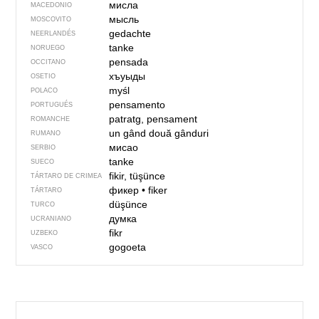
мисла
MACEDONIO
мысль
MOSCOVITO
gedachte
NEERLANDÉS
tanke
NORUEGO
pensada
OCCITANO
хъуыды
OSETIO
myśl
POLACO
pensamento
PORTUGUÉS
patratg, pensament
ROMANCHE
un gând
două gânduri
RUMANO
мисао
SERBIO
tanke
SUECO
fikir, tüşünce
TÁRTARO DE CRIMEA
фикер
•
fiker
TÁRTARO
düşünce
TURCO
думка
UCRANIANO
fikr
UZBEKO
gogoeta
VASCO