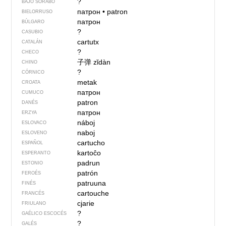
?
BAJO SORABO
патрон
•
patron
BIELORRUSO
патрон
BÚLGARO
?
CASUBIO
cartutx
CATALÁN
?
CHECO
子弹
zǐdàn
CHINO
?
CÓRNICO
metak
CROATA
патрон
CUMUCO
patron
DANÉS
патрон
ERZYA
náboj
ESLOVACO
naboj
ESLOVENO
cartucho
ESPAÑOL
kartoĉo
ESPERANTO
padrun
ESTONIO
patrón
FEROÉS
patruuna
FINÉS
cartouche
FRANCÉS
cjarie
FRIULANO
?
GAÉLICO ESCOCÉS
?
GALÉS