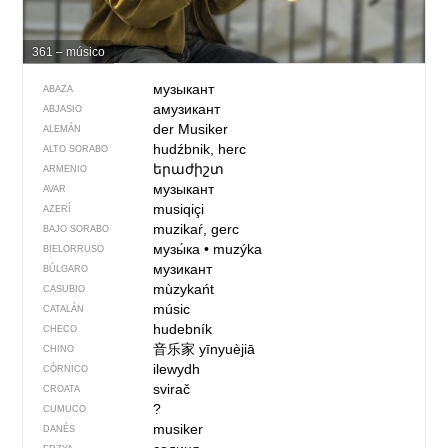
361 – músico
музыкант
ABAZA
амузикант
ABJASIO
der Musiker
ALEMÁN
hudźbnik, herc
ALTO SORABO
երաժիշտ
ARMENIO
музыкант
AVAR
musiqiçi
AZERÍ
muzikaŕ, gerc
BAJO SORABO
музы́ка
•
muzýka
BIELORRUSO
музикант
BÚLGARO
mùzykańt
CASUBIO
músic
CATALÁN
hudebník
CHECO
音乐家
yīnyuèjiā
CHINO
ilewydh
CÓRNICO
svirač
CROATA
?
CUMUCO
musiker
DANÉS