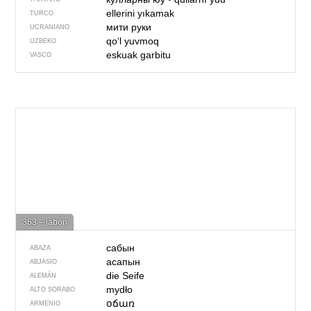
ellerini yıkamak
TURCO
мити руки
UCRANIANO
qo‘l yuvmoq
UZBEKO
eskuak garbitu
VASCO
363 – jabón
сабын
ABAZA
асапын
ABJASIO
die Seife
ALEMÁN
mydło
ALTO SORABO
օճառ
ARMENIO