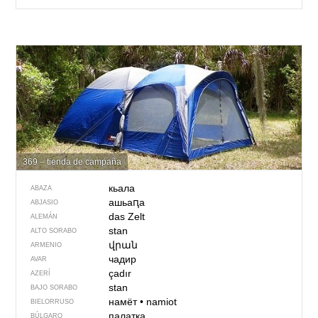
369 – tienda de campaña
кьала
ABAZA
ашьаԥа
ABJASIO
das Zelt
ALEMÁN
stan
ALTO SORABO
վրան
ARMENIO
чадир
AVAR
çadır
AZERÍ
stan
BAJO SORABO
намёт
•
namiot
BIELORRUSO
палатка
BÚLGARO