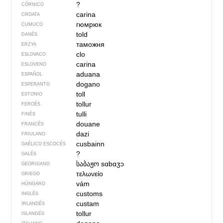
?
CÓRNICO
carina
CROATA
гюмрюк
CUMUCO
told
DANÉS
таможня
ERZYA
clo
ESLOVACO
carina
ESLOVENO
aduana
ESPAÑOL
dogano
ESPERANTO
toll
ESTONIO
tollur
FEROÉS
tulli
FINÉS
douane
FRANCÉS
dazi
FRIULANO
cusbainn
GAÉLICO ESCOCÉS
?
GALÉS
საბაჟო
sɑbɑʒɔ
GEORGIANO
τελωνείο
GRIEGO
vám
HÚNGARO
customs
INGLÉS
custam
IRLANDÉS
tollur
ISLANDÉS