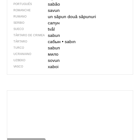
sabão
PORTUGUÉS
savun
ROMANCHE
un săpun
două săpunuri
RUMANO
сапун
SERBIO
tvål
SUECO
sabun
TÁRTARO DE CRIMEA
сабын
•
sabın
TÁRTARO
sabun
TURCO
мило
UCRANIANO
sovun
UZBEKO
xaboi
VASCO