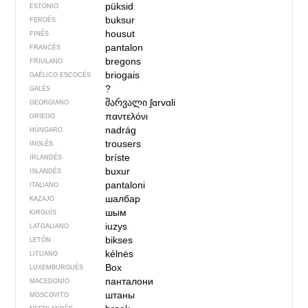
püksid
ESTONIO
buksur
FEROÉS
housut
FINÉS
pantalon
FRANCÉS
bregons
FRIULANO
briogais
GAÉLICO ESCOCÉS
?
GALÉS
შარვალი
ʃɑrvɑli
GEORGIANO
παντελόνι
GRIEGO
nadrág
HÚNGARO
trousers
INGLÉS
bríste
IRLANDÉS
buxur
ISLANDÉS
pantaloni
ITALIANO
шалбар
KAZAJO
шым
KIRGUÍS
iuzys
LATGALIANO
bikses
LETÓN
kélnės
LITUANO
Box
LUXEMBURGUÉS
панталони
MACEDONIO
штаны
MOSCOVITO