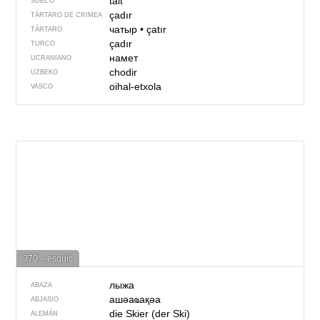
tält
SUECO
çadır
TÁRTARO DE CRIMEA
чатыр
•
çatır
TÁRTARO
çadır
TURCO
намет
UCRANIANO
chodir
UZBEKO
oihal-etxola
VASCO
370 – esquís
лыжа
ABAZA
ашәаҩақәа
ABJASIO
die Skier (der Ski)
ALEMÁN