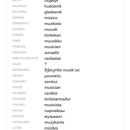
седиця
ERZYA
hudobník
ESLOVACO
glasbenik
ESLOVENO
músico
ESPAÑOL
muzikisto
ESPERANTO
muusik
ESTONIO
tónleikari
FEROÉS
muusikko
FINÉS
musicien
FRANCÉS
sunadôr
FRIULANO
ceòladair
GAÉLICO ESCOCÉS
?
GALÉS
მუსიკოსი
musikʼɔsi
GEORGIANO
μουσικός
GRIEGO
zenész
HÚNGARO
musician
INGLÉS
ceoltóir
IRLANDÉS
tónlistarmaður
ISLANDÉS
musicista
ITALIANO
сырнайшы
KAZAJO
музыкант
KIRGUÍS
muzykants
LATGALIANO
mūziķis
LETÓN