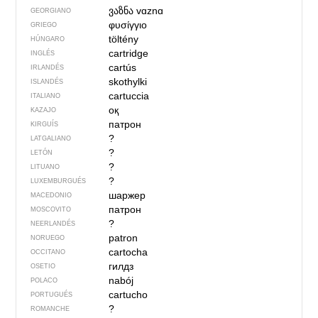
ვაზნა
vɑznɑ
GEORGIANO
φυσίγγιο
GRIEGO
töltény
HÚNGARO
cartridge
INGLÉS
cartús
IRLANDÉS
skothylki
ISLANDÉS
cartuccia
ITALIANO
оқ
KAZAJO
патрон
KIRGUÍS
?
LATGALIANO
?
LETÓN
?
LITUANO
?
LUXEMBURGUÉS
шаржер
MACEDONIO
патрон
MOSCOVITO
?
NEERLANDÉS
patron
NORUEGO
cartocha
OCCITANO
гилдз
OSETIO
nabój
POLACO
cartucho
PORTUGUÉS
?
ROMANCHE