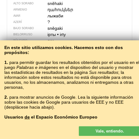
sněhaki
ALTO SORABO
դահուկներ
ARMENIO
лыжаби
AVAR
?
AZERÍ
sněgaki
BAJO SORABO
ірты
•
irty
BIELORRUSO
ски
BÚLGARO
pùrdżi
En este sitio utilizamos cookies. Hacemos esto con dos
CASUBIO
propósitos:
esquís
CATALÁN
lyže
CHECO
1.
para permitir guardar los resultados obtenidos por el usuario en e
滑雪板
huáxuěbǎn
CHINO
juego
Palabras e imágenes
en el dispositivo del usuario y mostrar
skiow
las estadísticas de resultados en la página
Sus resultados
; la
CÓRNICO
información sobre estos resultados no está disponible para otros
smučke
CROATA
usuarios, no los almacenamos, analizamos ni entregamos a otras
лыжалар
CUMUCO
personas,
ski
DANÉS
сокст
2.
para mostrar anuncios de Google. Lea la siguiente información
ERZYA
sobre las cookies de Google para usuarios de EEE y no EEE
lyže
ESLOVACO
(desplácese hacia abajo).
smuči
ESLOVENO
esquís
ESPAÑOL
Usuarios
de
el Espacio Económico Europeo
skioj
ESPERANTO
Los anuncios de Google que se muestran en nuestro sitio para los
suusad
ESTONIO
Vale, entiendo.
usuarios del EEE
no
son personalizados. Si bien estos anuncios no
skíð
FEROÉS
usan cookies para la personalización de los anuncios, sí lo hacen