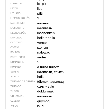
līt, piļt
LATGALIANO
liet
LETÓN
pìlti
LITUANO
?
LUXEMBURGUÉS
налева
MACEDONIO
наливать
MOSCOVITO
inschenken
NEERLANDÉS
helle
•
hella
NORUEGO
versar
OCCITANO
кӕнын
OSETIO
nalewać
POLACO
verter
PORTUGUÉS
?
ROMANCHE
a turna
turnez
RUMANO
наливати, точити
SERBIO
hälla
SUECO
tökmek, aqızmaq
TÁRTARO DE CRIMEA
салу
•
salu
TÁRTARO
doldurmak
TURCO
наливати
UCRANIANO
quymoq
UZBEKO
isuri
VASCO