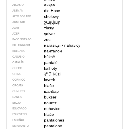
аиқәа
ABJASIO
die Hose
ALEMÁN
cholowy
ALTO SORABO
շալվար
ARMENIO
тIажу
AVAR
şalvar
AZERÍ
zec
BAJO SORABO
нагавіцы
•
nahavicy
BIELORRUSO
панталон
BÚLGARO
bùksë
CASUBIO
pantaló
CATALÁN
kalhoty
CHECO
裤子
kùzi
CHINO
lavrek
CÓRNICO
hlače
CROATA
шалбар
CUMUCO
bukser
DANÉS
понкст
ERZYA
nohavice
ESLOVACO
hlače
ESLOVENO
pantalones
ESPAÑOL
pantalono
ESPERANTO