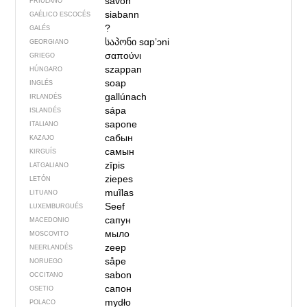
savon
FRIULANO
siabann
GAÉLICO ESCOCÉS
?
GALÉS
საპონი
sɑpʼɔni
GEORGIANO
σαπούνι
GRIEGO
szappan
HÚNGARO
soap
INGLÉS
gallúnach
IRLANDÉS
sápa
ISLANDÉS
sapone
ITALIANO
сабын
KAZAJO
самын
KIRGUÍS
zīpis
LATGALIANO
ziepes
LETÓN
muĩlas
LITUANO
Seef
LUXEMBURGUÉS
сапун
MACEDONIO
мыло
MOSCOVITO
zeep
NEERLANDÉS
såpe
NORUEGO
sabon
OCCITANO
сапон
OSETIO
mydło
POLACO