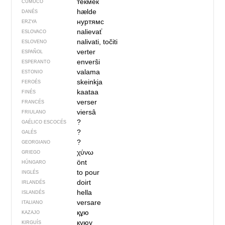
тёкмек
CUMUCO
hælde
DANÉS
нуртямс
ERZYA
nalievať
ESLOVACO
nalivati, točiti
ESLOVENO
verter
ESPAÑOL
enverŝi
ESPERANTO
valama
ESTONIO
skeinkja
FEROÉS
kaataa
FINÉS
verser
FRANCÉS
viersâ
FRIULANO
?
GAÉLICO ESCOCÉS
?
GALÉS
?
GEORGIANO
χύνω
GRIEGO
önt
HÚNGARO
to pour
INGLÉS
doirt
IRLANDÉS
hella
ISLANDÉS
versare
ITALIANO
құю
KAZAJO
куюу
KIRGUÍS