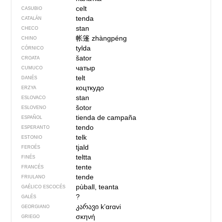
celt
CASUBIO
tenda
CATALÁN
stan
CHECO
帐篷
zhàngpéng
CHINO
tylda
CÓRNICO
šator
CROATA
чатыр
CUMUCO
telt
DANÉS
коцткудо
ERZYA
stan
ESLOVACO
šotor
ESLOVENO
tienda de campaña
ESPAÑOL
tendo
ESPERANTO
telk
ESTONIO
tjald
FEROÉS
teltta
FINÉS
tente
FRANCÉS
tende
FRIULANO
pùball, teanta
GAÉLICO ESCOCÉS
?
GALÉS
კარავი
kʼɑrɑvi
GEORGIANO
σκηνή
GRIEGO