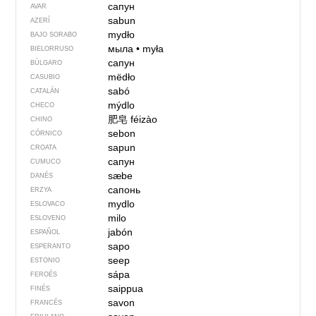
сапун
AVAR
sabun
AZERÍ
mydło
BAJO SORABO
мыла
•
myła
BIELORRUSO
сапун
BÚLGARO
mëdło
CASUBIO
sabó
CATALÁN
mýdlo
CHECO
肥皂
féizào
CHINO
sebon
CÓRNICO
sapun
CROATA
сапун
CUMUCO
sæbe
DANÉS
сапонь
ERZYA
mydlo
ESLOVACO
milo
ESLOVENO
jabón
ESPAÑOL
sapo
ESPERANTO
seep
ESTONIO
sápa
FEROÉS
saippua
FINÉS
savon
FRANCÉS