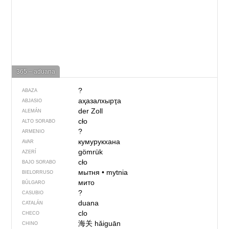
365 – aduana
?
ABAZA
аҳазалхырҭа
ABJASIO
der Zoll
ALEMÁN
cło
ALTO SORABO
?
ARMENIO
кумурукхана
AVAR
gömrük
AZERÍ
cło
BAJO SORABO
мытня
•
mytnia
BIELORRUSO
мито
BÚLGARO
?
CASUBIO
duana
CATALÁN
clo
CHECO
海关
hǎiguān
CHINO