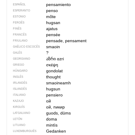
pensamiento
ESPAÑOL
penso
ESPERANTO
mõte
ESTONIO
hugsan
FEROÉS
ajatus
FINÉS
pensée
FRANCÉS
pensade, pensament
FRIULANO
smaoin
GAÉLICO ESCOCÉS
?
GALÉS
აზრი
ɑzri
GEORGIANO
σκέψη
GRIEGO
gondolat
HÚNGARO
thought
INGLÉS
smaoineamh
IRLANDÉS
hugsun
ISLANDÉS
pensiero
ITALIANO
ой
KAZAJO
ой, пикир
KIRGUÍS
guods, dūms
LATGALIANO
doma
LETÓN
mintìs
LITUANO
Gedanken
LUXEMBURGUÉS