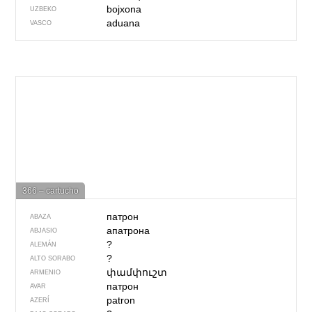
bojxona
UZBEKO
aduana
VASCO
366 – cartucho
патрон
ABAZA
апатрона
ABJASIO
?
ALEMÁN
?
ALTO SORABO
փամփուշտ
ARMENIO
патрон
AVAR
patron
AZERÍ