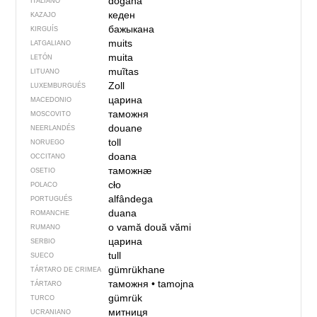
dogana
ITALIANO
кеден
KAZAJO
бажыкана
KIRGUÍS
muits
LATGALIANO
muita
LETÓN
muĩtas
LITUANO
Zoll
LUXEMBURGUÉS
царина
MACEDONIO
таможня
MOSCOVITO
douane
NEERLANDÉS
toll
NORUEGO
doana
OCCITANO
таможнӕ
OSETIO
cło
POLACO
alfândega
PORTUGUÉS
duana
ROMANCHE
o vamă
două vămi
RUMANO
царина
SERBIO
tull
SUECO
gümrükhane
TÁRTARO DE CRIMEA
таможня
•
tamojna
TÁRTARO
gümrük
TURCO
митниця
UCRANIANO