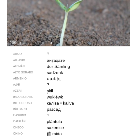
209 – planta de semillero
?
ABAZA
аиҭаҳатә
ABJASIO
der Sämling
ALEMÁN
sadźenk
ALTO SORABO
սածիլ
ARMENIO
?
AVAR
şitil
AZERÍ
wuklěwk
BAJO SORABO
каліва
•
kaliva
BIELORRUSO
разсад
BÚLGARO
?
CASUBIO
plàntula
CATALÁN
sazenice
CHECO
苗
miáo
CHINO