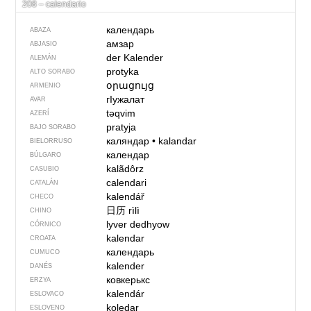
208 – calendario
календарь
ABAZA
амзар
ABJASIO
der Kalender
ALEMÁN
protyka
ALTO SORABO
օրացույց
ARMENIO
гIужалат
AVAR
təqvim
AZERÍ
pratyja
BAJO SORABO
каляндар
•
kalandar
BIELORRUSO
календар
BÚLGARO
kalãdôrz
CASUBIO
calendari
CATALÁN
kalendář
CHECO
日历
rìlì
CHINO
lyver dedhyow
CÓRNICO
kalendar
CROATA
календарь
CUMUCO
kalender
DANÉS
ковкерькс
ERZYA
kalendár
ESLOVACO
koledar
ESLOVENO