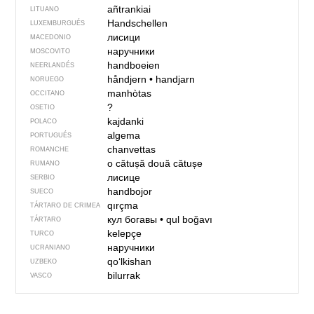
añtrankiai
LITUANO
Handschellen
LUXEMBURGUÉS
лисици
MACEDONIO
наручники
MOSCOVITO
handboeien
NEERLANDÉS
håndjern
•
handjarn
NORUEGO
manhòtas
OCCITANO
?
OSETIO
kajdanki
POLACO
algema
PORTUGUÉS
chanvettas
ROMANCHE
o cătușă
două cătușe
RUMANO
лисице
SERBIO
handbojor
SUECO
qırçma
TÁRTARO DE CRIMEA
кул богавы
•
qul boğavı
TÁRTARO
kelepçe
TURCO
наручники
UCRANIANO
qo‘lkishan
UZBEKO
bilurrak
VASCO