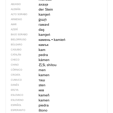
ахаҳә
ABJASIO
der Stein
ALEMÁN
kamjeń
ALTO SORABO
քար
ARMENIO
гамачI
AVAR
daş
AZERÍ
kamjeń
BAJO SORABO
камень
•
kamień
BIELORRUSO
камък
BÚLGARO
kam
CASUBIO
pedra
CATALÁN
kámen
CHECO
石头
shítou
CHINO
men
CÓRNICO
kamen
CROATA
таш
CUMUCO
sten
DANÉS
кев
ERZYA
kameň
ESLOVACO
kamen
ESLOVENO
piedra
ESPAÑOL
ŝtono
ESPERANTO