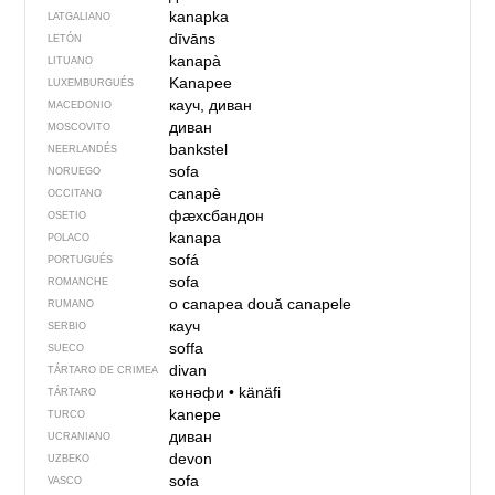
kanapka
LATGALIANO
dīvāns
LETÓN
kanapà
LITUANO
Kanapee
LUXEMBURGUÉS
кауч, диван
MACEDONIO
диван
MOSCOVITO
bankstel
NEERLANDÉS
sofa
NORUEGO
canapè
OCCITANO
фӕхсбандон
OSETIO
kanapa
POLACO
sofá
PORTUGUÉS
sofa
ROMANCHE
o canapea
două canapele
RUMANO
кауч
SERBIO
soffa
SUECO
divan
TÁRTARO DE CRIMEA
кәнәфи
•
känäfi
TÁRTARO
kanepe
TURCO
диван
UCRANIANO
devon
UZBEKO
sofa
VASCO