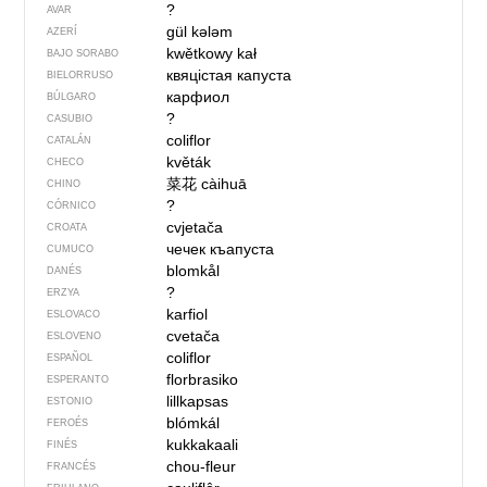
?
AVAR
gül kələm
AZERÍ
kwětkowy kał
BAJO SORABO
квяцістая капуста
BIELORRUSO
карфиол
BÚLGARO
?
CASUBIO
coliflor
CATALÁN
květák
CHECO
菜花
càihuā
CHINO
?
CÓRNICO
cvjetača
CROATA
чечек къапуста
CUMUCO
blomkål
DANÉS
?
ERZYA
karfiol
ESLOVACO
cvetača
ESLOVENO
coliflor
ESPAÑOL
florbrasiko
ESPERANTO
lillkapsas
ESTONIO
blómkál
FEROÉS
kukkakaali
FINÉS
chou-fleur
FRANCÉS