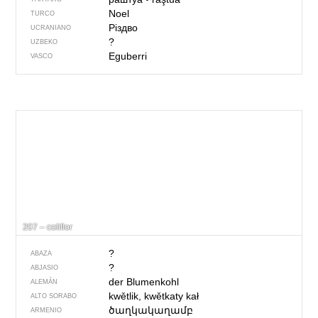
Noel
TURCO
Різдво
UCRANIANO
?
UZBEKO
Eguberri
VASCO
207 – coliflor
?
ABAZA
?
ABJASIO
der Blumenkohl
ALEMÁN
kwětlik, kwětkaty kał
ALTO SORABO
ծաղկակաղամբ
ARMENIO