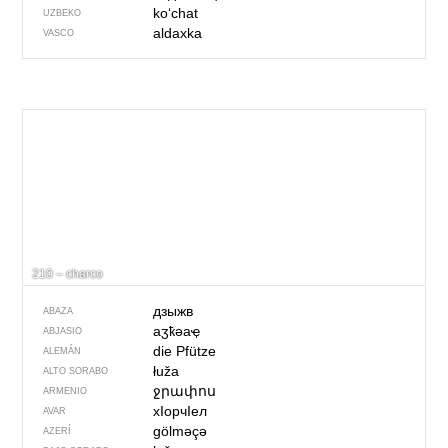
ko‘chat
UZBEKO
aldaxka
VASCO
210 – charco
дзыжв
ABAZA
аӡҟәаҿ
ABJASIO
die Pfütze
ALEMÁN
łuža
ALTO SORABO
ջրափոս
ARMENIO
хIорчIел
AVAR
gölməçə
AZERÍ