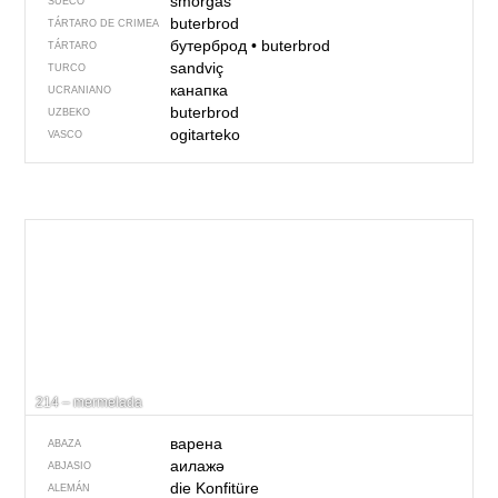
smörgås
SUECO
buterbrod
TÁRTARO DE CRIMEA
бутерброд
•
buterbrod
TÁRTARO
sandviç
TURCO
канапка
UCRANIANO
buterbrod
UZBEKO
ogitarteko
VASCO
214 – mermelada
варена
ABAZA
аилажә
ABJASIO
die Konfitüre
ALEMÁN