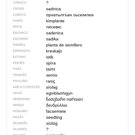
?
CÓRNICO
sadnica
CROATA
орнатылгъан оьсюмлюк
CUMUCO
kimplante
DANÉS
лисевкс
ERZYA
sadenica
ESLOVACO
sadika
ESLOVENO
planta de semillero
ESPAÑOL
kreskaĵo
ESPERANTO
istik
ESTONIO
spíra
FEROÉS
taimi
FINÉS
semis
FRANCÉS
rasiç
FRIULANO
sìolag
GAÉLICO ESCOCÉS
eginblanhigyn
GALÉS
ნათესარი
nɑtʰɛsɑri
GEORGIANO
δενδρύλλιο
GRIEGO
facsemete
HÚNGARO
seedling
INGLÉS
síológ
IRLANDÉS
?
ISLANDÉS