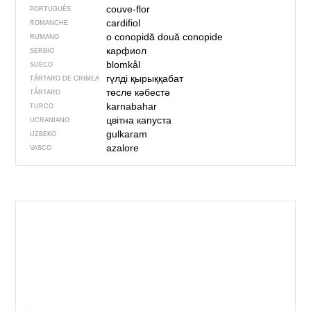
couve-flor
PORTUGUÉS
cardifiol
ROMANCHE
o conopidă
două conopide
RUMANO
карфиол
SERBIO
blomkål
SUECO
гүлді қырыққабат
TÁRTARO DE CRIMEA
төсле кәбестә
TÁRTARO
karnabahar
TURCO
цвітна капуста
UCRANIANO
gulkaram
UZBEKO
azalore
VASCO