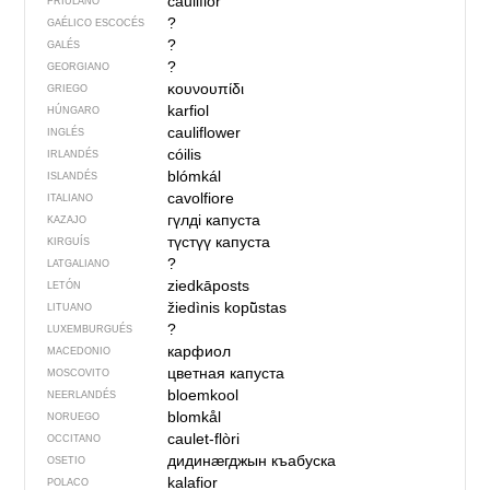
cauliflôr
FRIULANO
?
GAÉLICO ESCOCÉS
?
GALÉS
?
GEORGIANO
κουνουπίδι
GRIEGO
karfiol
HÚNGARO
cauliflower
INGLÉS
cóilis
IRLANDÉS
blómkál
ISLANDÉS
cavolfiore
ITALIANO
гүлді капуста
KAZAJO
түстүү капуста
KIRGUÍS
?
LATGALIANO
ziedkāposts
LETÓN
žiedìnis kopū̃stas
LITUANO
?
LUXEMBURGUÉS
карфиол
MACEDONIO
цветная капуста
MOSCOVITO
bloemkool
NEERLANDÉS
blomkål
NORUEGO
caulet-flòri
OCCITANO
дидинӕгджын къабуска
OSETIO
kalafior
POLACO