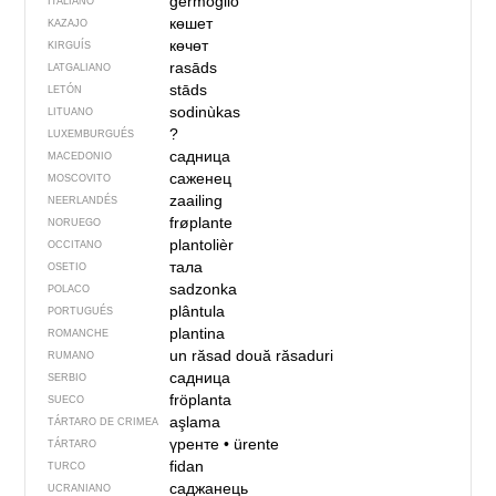
germoglio
ITALIANO
көшет
KAZAJO
көчөт
KIRGUÍS
rasāds
LATGALIANO
stāds
LETÓN
sodinùkas
LITUANO
?
LUXEMBURGUÉS
садница
MACEDONIO
саженец
MOSCOVITO
zaailing
NEERLANDÉS
frøplante
NORUEGO
plantolièr
OCCITANO
тала
OSETIO
sadzonka
POLACO
plântula
PORTUGUÉS
plantina
ROMANCHE
un răsad
două răsaduri
RUMANO
садница
SERBIO
fröplanta
SUECO
aşlama
TÁRTARO DE CRIMEA
үренте
•
ürente
TÁRTARO
fidan
TURCO
саджанець
UCRANIANO