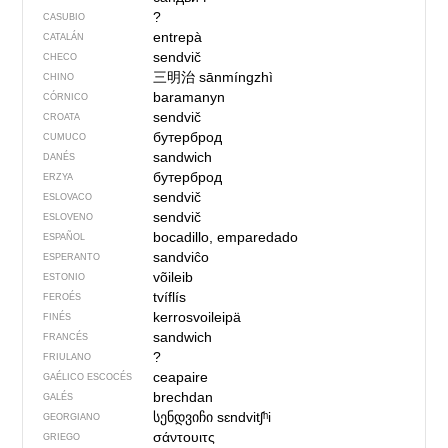
?
CASUBIO
entrepà
CATALÁN
sendvič
CHECO
三明治
sānmíngzhì
CHINO
baramanyn
CÓRNICO
sendvič
CROATA
бутерброд
CUMUCO
sandwich
DANÉS
бутерброд
ERZYA
sendvič
ESLOVACO
sendvič
ESLOVENO
bocadillo, emparedado
ESPAÑOL
sandviĉo
ESPERANTO
võileib
ESTONIO
tvíflís
FEROÉS
kerrosvoileipä
FINÉS
sandwich
FRANCÉS
?
FRIULANO
ceapaire
GAÉLICO ESCOCÉS
brechdan
GALÉS
სენდვიჩი
sɛndvitʃʰi
GEORGIANO
σάντουιτς
GRIEGO