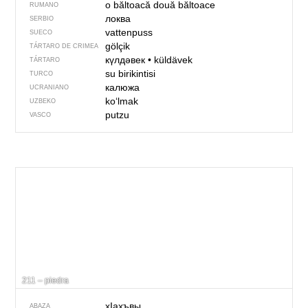
o băltoacă
două băltoace
RUMANO
локва
SERBIO
vattenpuss
SUECO
gölçik
TÁRTARO DE CRIMEA
күлдәвек
•
küldävek
TÁRTARO
su birikintisi
TURCO
калюжа
UCRANIANO
koʻlmak
UZBEKO
putzu
VASCO
211 – piedra
хIахъвы
ABAZA