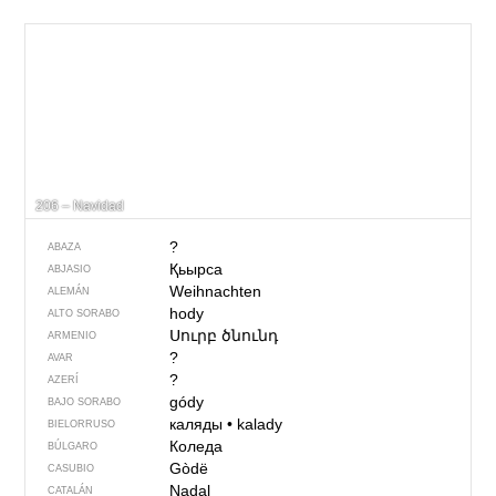
206 – Navidad
?
ABAZA
Қьырса
ABJASIO
Weihnachten
ALEMÁN
hody
ALTO SORABO
Սուրբ ծնունդ
ARMENIO
?
AVAR
?
AZERÍ
gódy
BAJO SORABO
каляды
•
kalady
BIELORRUSO
Коледа
BÚLGARO
Gòdë
CASUBIO
Nadal
CATALÁN