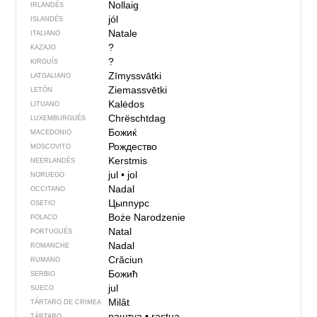
Nollaig
IRLANDÉS
jól
ISLANDÉS
Natale
ITALIANO
?
KAZAJO
?
KIRGUÍS
Zīmyssvātki
LATGALIANO
Ziemassvētki
LETÓN
Kalėdos
LITUANO
Chrëschtdag
LUXEMBURGUÉS
Божиќ
MACEDONIO
Рождество
MOSCOVITO
Kerstmis
NEERLANDÉS
jul
•
jol
NORUEGO
Nadal
OCCITANO
Цыппурс
OSETIO
Boże Narodzenie
POLACO
Natal
PORTUGUÉS
Nadal
ROMANCHE
Crăciun
RUMANO
Божић
SERBIO
jul
SUECO
Milât
TÁRTARO DE CRIMEA
раштуа
•
raştua
TÁRTARO