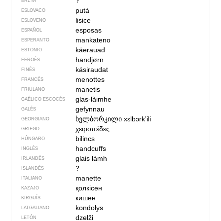
?
ERZYA
putá
ESLOVACO
lisice
ESLOVENO
esposas
ESPAÑOL
mankateno
ESPERANTO
käerauad
ESTONIO
handjørn
FEROÉS
käsiraudat
FINÉS
menottes
FRANCÉS
manetis
FRIULANO
glas-làimhe
GAÉLICO ESCOCÉS
gefynnau
GALÉS
ხელბორკილი
xɛlbɔrkʼili
GEORGIANO
χειροπέδες
GRIEGO
bilincs
HÚNGARO
handcuffs
INGLÉS
glais lámh
IRLANDÉS
?
ISLANDÉS
manette
ITALIANO
қолкісен
KAZAJO
кишен
KIRGUÍS
kondolys
LATGALIANO
dzelži
LETÓN