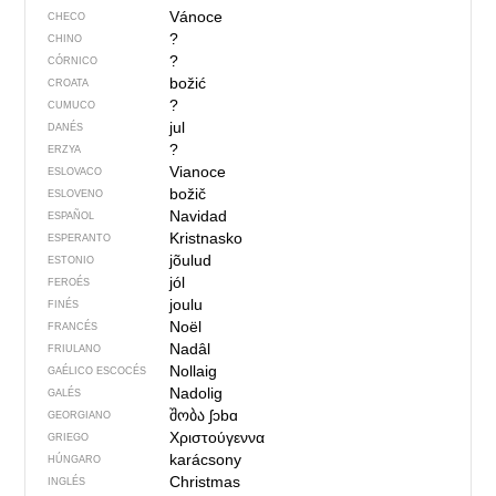
Vánoce
CHECO
?
CHINO
?
CÓRNICO
božić
CROATA
?
CUMUCO
jul
DANÉS
?
ERZYA
Vianoce
ESLOVACO
božič
ESLOVENO
Navidad
ESPAÑOL
Kristnasko
ESPERANTO
jõulud
ESTONIO
jól
FEROÉS
joulu
FINÉS
Noël
FRANCÉS
Nadâl
FRIULANO
Nollaig
GAÉLICO ESCOCÉS
Nadolig
GALÉS
შობა
ʃɔbɑ
GEORGIANO
Χριστούγεννα
GRIEGO
karácsony
HÚNGARO
Christmas
INGLÉS