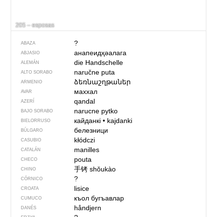
205 – esposas
?
ABAZA
анапеидҳәалага
ABJASIO
die Handschelle
ALEMÁN
naručne puta
ALTO SORABO
ձեռնաշղթաներ
ARMENIO
маххал
AVAR
qandal
AZERÍ
narucne pytko
BAJO SORABO
кайданкі
•
kajdanki
BIELORRUSO
белезници
BÚLGARO
kłódczi
CASUBIO
manilles
CATALÁN
pouta
CHECO
手铐
shǒukào
CHINO
?
CÓRNICO
lisice
CROATA
къол бугъавлар
CUMUCO
håndjern
DANÉS