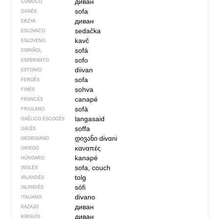
диван
CUMUCO
sofa
DANÉS
диван
ERZYA
sedačka
ESLOVACO
kavč
ESLOVENO
sofá
ESPAÑOL
sofo
ESPERANTO
diivan
ESTONIO
sofa
FEROÉS
sohva
FINÉS
canapé
FRANCÉS
sofà
FRIULANO
langasaid
GAÉLICO ESCOCÉS
soffa
GALÉS
დივანი
divɑni
GEORGIANO
καναπές
GRIEGO
kanapé
HÚNGARO
sofa, couch
INGLÉS
tolg
IRLANDÉS
sófi
ISLANDÉS
divano
ITALIANO
диван
KAZAJO
диван
KIRGUÍS