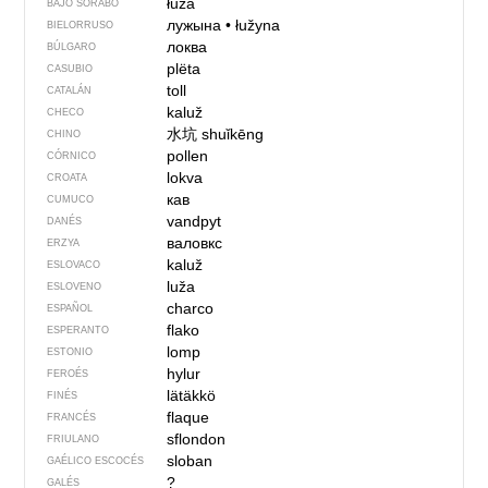
łuža
BAJO SORABO
лужына
•
łužyna
BIELORRUSO
локва
BÚLGARO
plëta
CASUBIO
toll
CATALÁN
kaluž
CHECO
水坑
shuǐkēng
CHINO
pollen
CÓRNICO
lokva
CROATA
кав
CUMUCO
vandpyt
DANÉS
валовкс
ERZYA
kaluž
ESLOVACO
luža
ESLOVENO
charco
ESPAÑOL
flako
ESPERANTO
lomp
ESTONIO
hylur
FEROÉS
lätäkkö
FINÉS
flaque
FRANCÉS
sflondon
FRIULANO
sloban
GAÉLICO ESCOCÉS
?
GALÉS