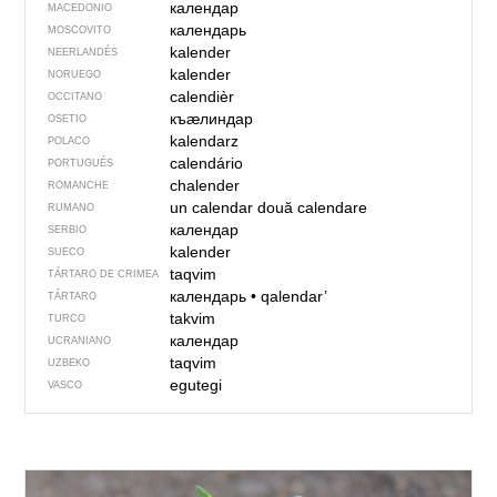
календар
MACEDONIO
календарь
MOSCOVITO
kalender
NEERLANDÉS
kalender
NORUEGO
calendièr
OCCITANO
къӕлиндар
OSETIO
kalendarz
POLACO
calendário
PORTUGUÉS
chalender
ROMANCHE
un calendar
două calendare
RUMANO
календар
SERBIO
kalender
SUECO
taqvim
TÁRTARO DE CRIMEA
календарь
•
qalendar’
TÁRTARO
takvim
TURCO
календар
UCRANIANO
taqvim
UZBEKO
egutegi
VASCO