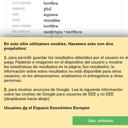
konfitira
ALTO SORABO
ջեմ
ARMENIO
мурапа
AVAR
mürəbbə
AZERÍ
konfitira
BAJO SORABO
канфітура
•
kanfitura
BIELORRUSO
конфитюр
BÚLGARO
zaprawë
En este sitio utilizamos cookies. Hacemos esto con dos
CASUBIO
propósitos:
melmelada
CATALÁN
zavařenina
CHECO
1.
para permitir guardar los resultados obtenidos por el usuario en e
果酱
guǒjiàng
CHINO
juego
Palabras e imágenes
en el dispositivo del usuario y mostrar
kyfeyth
las estadísticas de resultados en la página
Sus resultados
; la
CÓRNICO
información sobre estos resultados no está disponible para otros
džem
CROATA
usuarios, no los almacenamos, analizamos ni entregamos a otras
мураба
CUMUCO
personas,
syltetøj
DANÉS
варения
2.
para mostrar anuncios de Google. Lea la siguiente información
ERZYA
sobre las cookies de Google para usuarios de EEE y no EEE
zaváranina
ESLOVACO
(desplácese hacia abajo).
marmelada
ESLOVENO
mermelada
ESPAÑOL
Usuarios
de
el Espacio Económico Europeo
marmelado
ESPERANTO
Los anuncios de Google que se muestran en nuestro sitio para los
moos
ESTONIO
Vale, entiendo.
usuarios del EEE
no
son personalizados. Si bien estos anuncios no
súltutoy
FEROÉS
usan cookies para la personalización de los anuncios, sí lo hacen