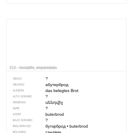
213 – bocadillo, emparedado
?
ABAZA
абутерброд
ABJASIO
das belegtes Brot
ALEMÁN
?
ALTO SORABO
սենդվիչ
ARMENIO
?
AVAR
buterbrod
AZERÍ
?
BAJO SORABO
бутэрброд
•
buterbrod
BIELORRUSO
сандвич
BÚLGARO