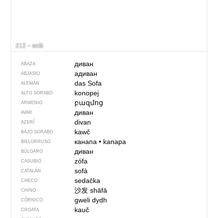
212 – sofá
диван
ABAZA
адиван
ABJASIO
das Sofa
ALEMÁN
konopej
ALTO SORABO
բազմոց
ARMENIO
диван
AVAR
divan
AZERÍ
kawč
BAJO SORABO
канапа
•
kanapa
BIELORRUSO
диван
BÚLGARO
zófa
CASUBIO
sofà
CATALÁN
sedačka
CHECO
沙发
shāfā
CHINO
gweli dydh
CÓRNICO
kauč
CROATA