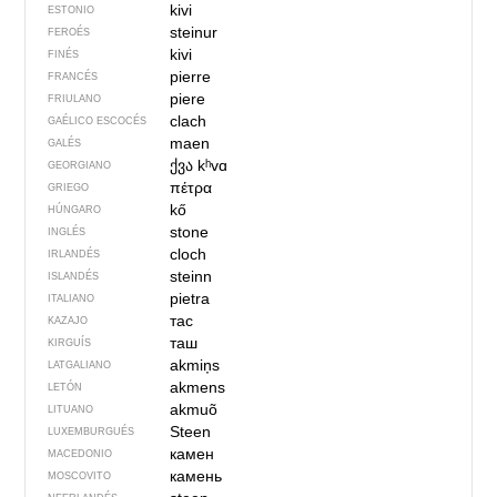
kivi
ESTONIO
steinur
FEROÉS
kivi
FINÉS
pierre
FRANCÉS
piere
FRIULANO
clach
GAÉLICO ESCOCÉS
maen
GALÉS
ქვა
kʰvɑ
GEORGIANO
πέτρα
GRIEGO
kő
HÚNGARO
stone
INGLÉS
cloch
IRLANDÉS
steinn
ISLANDÉS
pietra
ITALIANO
тас
KAZAJO
таш
KIRGUÍS
akmiņs
LATGALIANO
akmens
LETÓN
akmuõ
LITUANO
Steen
LUXEMBURGUÉS
камен
MACEDONIO
камень
MOSCOVITO