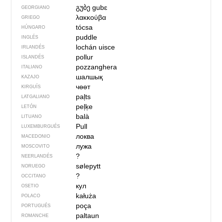
გუბე
gubɛ
GEORGIANO
λακκούβα
GRIEGO
tócsa
HÚNGARO
puddle
INGLÉS
lochán uisce
IRLANDÉS
pollur
ISLANDÉS
pozzanghera
ITALIANO
шалшық
KAZAJO
чөөт
KIRGUÍS
paļts
LATGALIANO
peļķe
LETÓN
balà
LITUANO
Pull
LUXEMBURGUÉS
локва
MACEDONIO
лужа
MOSCOVITO
?
NEERLANDÉS
sølepytt
NORUEGO
?
OCCITANO
кул
OSETIO
kałuża
POLACO
poça
PORTUGUÉS
paltaun
ROMANCHE