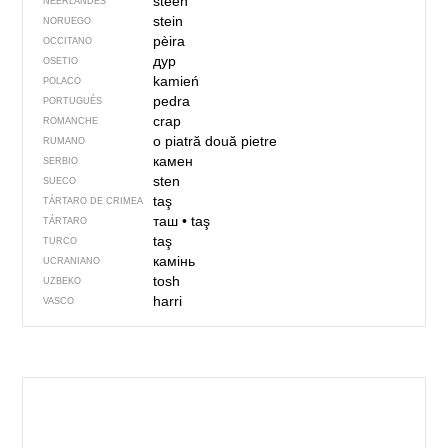
steen
NEERLANDÉS
stein
NORUEGO
pèira
OCCITANO
дур
OSETIO
kamień
POLACO
pedra
PORTUGUÉS
crap
ROMANCHE
o piatră
două pietre
RUMANO
камен
SERBIO
sten
SUECO
taş
TÁRTARO DE CRIMEA
таш
•
taş
TÁRTARO
taş
TURCO
камінь
UCRANIANO
tosh
UZBEKO
harri
VASCO