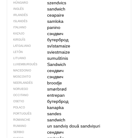
szendvics
HÚNGARO
sandwich
INGLÉS
ceapaire
IRLANDÉS
samloka
ISLANDÉS
panino
ITALIANO
сэндвич
KAZAJO
бутерброд
KIRGUÍS
svīstamaize
LATGALIANO
sviestmaize
LETÓN
sumuštìnis
LITUANO
Sandwich
LUXEMBURGUÉS
сендвич
MACEDONIO
сэндвич
MOSCOVITO
broodje
NEERLANDÉS
smørbrød
NORUEGO
entrepan
OCCITANO
бутерброд
OSETIO
kanapka
POLACO
sandes
PORTUGUÉS
sandwich
ROMANCHE
un sandviș
două sandvișuri
RUMANO
сендвич
SERBIO