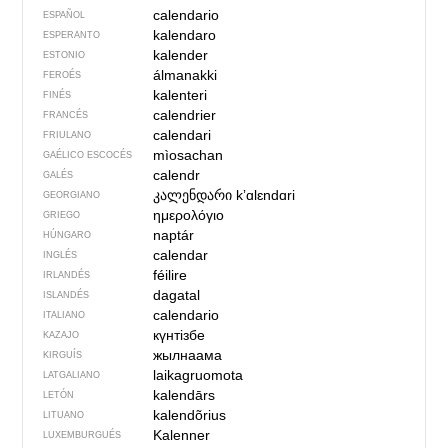
calendario
ESPAÑOL
kalendaro
ESPERANTO
kalender
ESTONIO
álmanakki
FEROÉS
kalenteri
FINÉS
calendrier
FRANCÉS
calendari
FRIULANO
mìosachan
GAÉLICO ESCOCÉS
calendr
GALÉS
კალენდარი
kʼɑlɛndɑri
GEORGIANO
ημερολόγιο
GRIEGO
naptár
HÚNGARO
calendar
INGLÉS
féilire
IRLANDÉS
dagatal
ISLANDÉS
calendario
ITALIANO
күнтізбе
KAZAJO
жылнаама
KIRGUÍS
laikagruomota
LATGALIANO
kalendārs
LETÓN
kalendõrius
LITUANO
Kalenner
LUXEMBURGUÉS