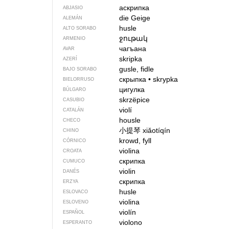
аскрипка
ABJASIO
die Geige
ALEMÁN
husle
ALTO SORABO
ջութակ
ARMENIO
чагъана
AVAR
skripka
AZERÍ
gusle, fidle
BAJO SORABO
скрыпка
•
skrypka
BIELORRUSO
цигулка
BÚLGARO
skrzëpice
CASUBIO
violí
CATALÁN
housle
CHECO
小提琴
xiǎotíqín
CHINO
krowd, fyll
CÓRNICO
violina
CROATA
скрипка
CUMUCO
violin
DANÉS
скрипка
ERZYA
husle
ESLOVACO
violina
ESLOVENO
violín
ESPAÑOL
violono
ESPERANTO