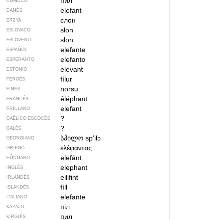
пил
CUMUCO
elefant
DANÉS
слон
ERZYA
slon
ESLOVACO
slon
ESLOVENO
elefante
ESPAÑOL
elefanto
ESPERANTO
elevant
ESTONIO
fílur
FEROÉS
norsu
FINÉS
éléphant
FRANCÉS
elefant
FRIULANO
?
GAÉLICO ESCOCÉS
?
GALÉS
სპილო
spʼilɔ
GEORGIANO
ελέφαντας
GRIEGO
elefánt
HÚNGARO
elephant
INGLÉS
eilifint
IRLANDÉS
fíll
ISLANDÉS
elefante
ITALIANO
піл
KAZAJO
пил
KIRGUÍS