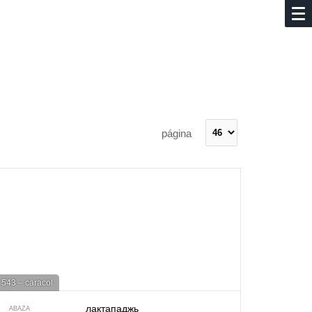
página
543 – caracol
лактападжь
ABAZA