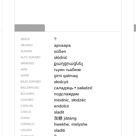
545 – endulzar
?
ABAZA
архаара
ABJASIO
süßen
ALEMÁN
słódnić
ALTO SORABO
քաղցրացնել
ARMENIO
гьуин гьабизе
AVAR
şirni qatmaq
AZERÍ
słodcyś
BAJO SORABO
саладзіць
•
saładzić
BIELORRUSO
подслаждам
BÚLGARO
miodnic, słodzëc
CASUBIO
endolcir
CATALÁN
sladit
CHECO
加糖
jiātáng
CHINO
hwekhe, melyshe
CÓRNICO
sladiti
CROATA