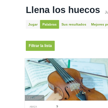
Llena los huecos
J
Jugar
Palabras
Sus resultados
Mejores p
Filtrar la lista
541 – violín
?
ABAZA