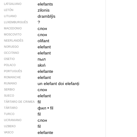
elefants
LATGALIANO
zilonis
LETÓN
dramblỹs
LITUANO
?
LUXEMBURGUÉS
слон
MACEDONIO
слон
MOSCOVITO
olifant
NEERLANDÉS
elefant
NORUEGO
elefant
OCCITANO
пыл
OSETIO
słoń
POLACO
elefante
PORTUGUÉS
elefant
ROMANCHE
un elefant
doi elefanți
RUMANO
слон
SERBIO
elefant
SUECO
fil
TÁRTARO DE CRIMEA
фил
•
fil
TÁRTARO
fil
TURCO
слон
UCRANIANO
fil
UZBEKO
elefante
VASCO