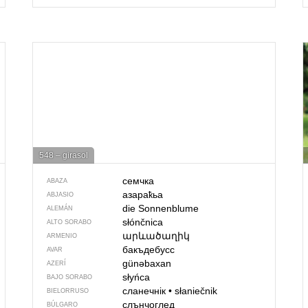
548 – girasol
семчка
ABAZA
азараҟьа
ABJASIO
die Sonnenblume
ALEMÁN
słónčnica
ALTO SORABO
արևածաղիկ
ARMENIO
бакъдебусс
AVAR
günəbaxan
AZERÍ
słyńca
BAJO SORABO
сланечнік
•
słaniečnik
BIELORRUSO
слънчоглед
BÚLGARO