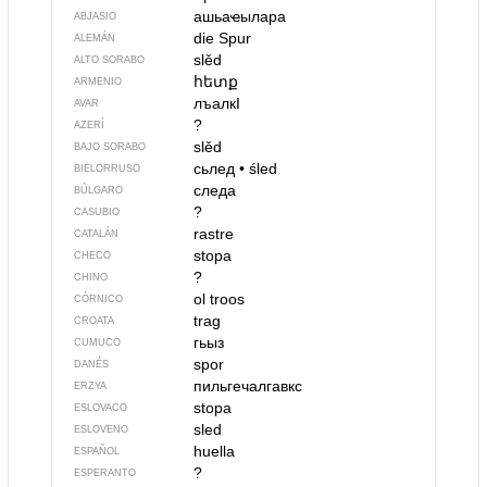
ашьаҽылара
ABJASIO
die Spur
ALEMÁN
slěd
ALTO SORABO
հետք
ARMENIO
лъалкI
AVAR
?
AZERÍ
slěd
BAJO SORABO
сьлед
•
śled
BIELORRUSO
следа
BÚLGARO
?
CASUBIO
rastre
CATALÁN
stopa
CHECO
?
CHINO
ol troos
CÓRNICO
trag
CROATA
гьыз
CUMUCO
spor
DANÉS
пильгечалгавкс
ERZYA
stopa
ESLOVACO
sled
ESLOVENO
huella
ESPAÑOL
?
ESPERANTO