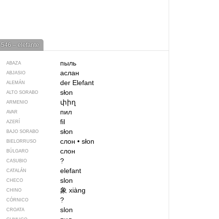
546 – elefante
пыль
ABAZA
аслан
ABJASIO
der Elefant
ALEMÁN
słon
ALTO SORABO
փիղ
ARMENIO
пил
AVAR
fil
AZERÍ
słon
BAJO SORABO
слон
•
słon
BIELORRUSO
слон
BÚLGARO
?
CASUBIO
elefant
CATALÁN
slon
CHECO
象
xiàng
CHINO
?
CÓRNICO
slon
CROATA