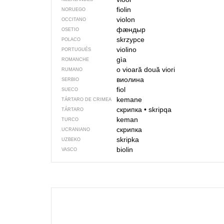
fiolin
NORUEGO
violon
OCCITANO
фӕндыр
OSETIO
skrzypce
POLACO
violino
PORTUGUÉS
gìa
ROMANCHE
o vioară
două viori
RUMANO
виолина
SERBIO
fiol
SUECO
kemane
TÁRTARO DE CRIMEA
скрипка
•
skripqa
TÁRTARO
keman
TURCO
скрипка
UCRANIANO
skripka
UZBEKO
biolin
VASCO