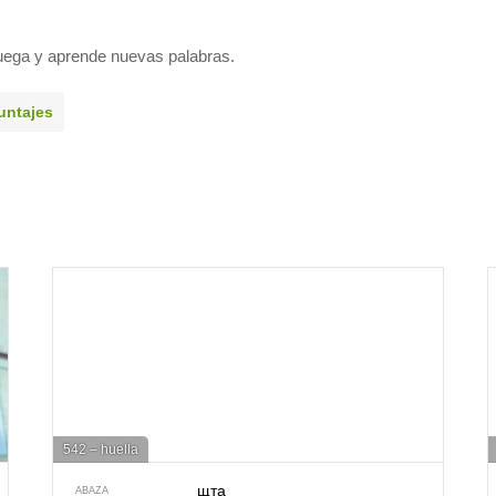
uega y aprende nuevas palabras.
untajes
542 – huella
щта
ABAZA