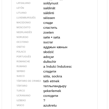
soldynuot
LATGALIANO
saldināt
LETÓN
sáldinti
LITUANO
séissen
LUXEMBURGUÉS
слади
MACEDONIO
сластить
MOSCOVITO
zoeten
NEERLANDÉS
søte
•
søta
NORUEGO
sucrar
OCCITANO
адджын кӕнын
OSETIO
słodzić
POLACO
adoçar
PORTUGUÉS
dultschir
ROMANCHE
a îndulci
îndulcesc
RUMANO
сладити
SERBIO
söta, sockra
SUECO
tatlı etmek
TÁRTARO DE CRIMEA
татлыландыру
TÁRTARO
şekerlemek
TURCO
солодити
UCRANIANO
?
UZBEKO
azukretu
VASCO