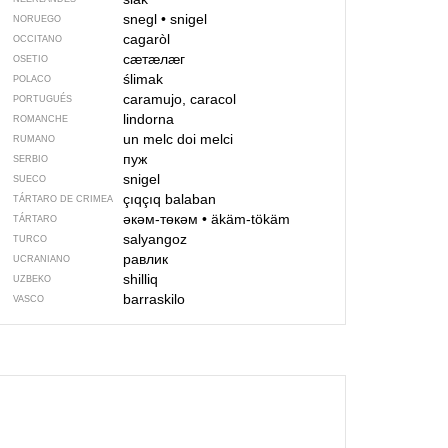
snegl
•
snigel
NORUEGO
cagaròl
OCCITANO
сӕтӕлӕг
OSETIO
ślimak
POLACO
caramujo, caracol
PORTUGUÉS
lindorna
ROMANCHE
un melc
doi melci
RUMANO
пуж
SERBIO
snigel
SUECO
çıqçıq balaban
TÁRTARO DE CRIMEA
әкәм-төкәм
•
äkäm-tökäm
TÁRTARO
salyangoz
TURCO
равлик
UCRANIANO
shilliq
UZBEKO
barraskilo
VASCO