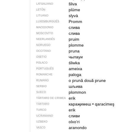
šliva
LATGALIANO
plūme
LETÓN
slyvà
LITUANO
Promm
LUXEMBURGUÉS
слива
MACEDONIO
слива
MOSCOVITO
pruim
NEERLANDÉS
plomme
NORUEGO
pruna
OCCITANO
чылауи
OSETIO
śliwka
POLACO
ameixa
PORTUGUÉS
paloga
ROMANCHE
o prună
două prune
RUMANO
шљива
SERBIO
plommon
SUECO
erik
TÁRTARO DE CRIMEA
караҗимеш
•
qaracimeş
TÁRTARO
erik
TURCO
сливи
UCRANIANO
olxoʻri
UZBEKO
aranondo
VASCO