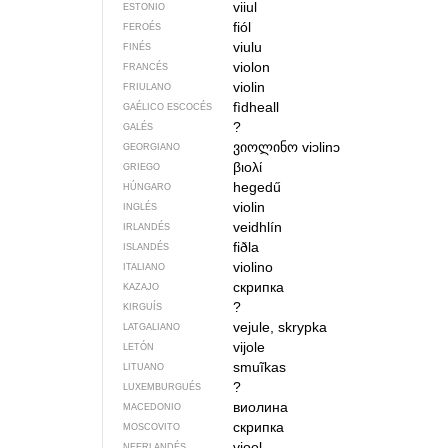
viiul
ESTONIO
fiól
FEROÉS
viulu
FINÉS
violon
FRANCÉS
violin
FRIULANO
fìdheall
GAÉLICO ESCOCÉS
?
GALÉS
ვიოლინო
viɔlinɔ
GEORGIANO
βιολί
GRIEGO
hegedű
HÚNGARO
violin
INGLÉS
veidhlín
IRLANDÉS
fiðla
ISLANDÉS
violino
ITALIANO
скрипка
KAZAJO
?
KIRGUÍS
vejule, skrypka
LATGALIANO
vijole
LETÓN
smuĩkas
LITUANO
?
LUXEMBURGUÉS
виолина
MACEDONIO
скрипка
MOSCOVITO
viool
NEERLANDÉS