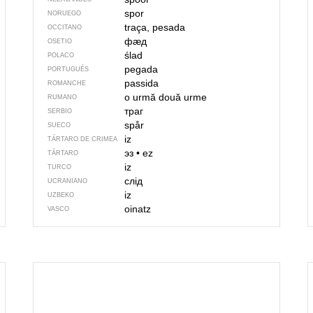
spor
NORUEGO
traça, pesada
OCCITANO
фӕд
OSETIO
ślad
POLACO
pegada
PORTUGUÉS
passida
ROMANCHE
o urmă
două urme
RUMANO
траг
SERBIO
spår
SUECO
iz
TÁRTARO DE CRIMEA
эз
•
ez
TÁRTARO
iz
TURCO
слід
UCRANIANO
iz
UZBEKO
oinatz
VASCO