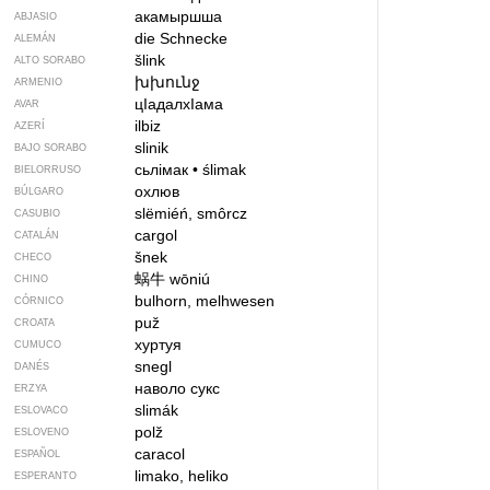
акамыршша
ABJASIO
die Schnecke
ALEMÁN
šlink
ALTO SORABO
խխունջ
ARMENIO
цIадалхIама
AVAR
ilbiz
AZERÍ
slinik
BAJO SORABO
сьлімак
•
ślimak
BIELORRUSO
охлюв
BÚLGARO
slëmiéń, smôrcz
CASUBIO
cargol
CATALÁN
šnek
CHECO
蜗牛
wōniú
CHINO
bulhorn, melhwesen
CÓRNICO
puž
CROATA
хуртуя
CUMUCO
snegl
DANÉS
наволо сукс
ERZYA
slimák
ESLOVACO
polž
ESLOVENO
caracol
ESPAÑOL
limako, heliko
ESPERANTO