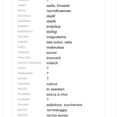
?
CUMUCO
søde, forsøde
DANÉS
тантейгавтомс
ERZYA
sladiť
ESLOVACO
sladiti
ESLOVENO
endulzar
ESPAÑOL
dolĉigi
ESPERANTO
magustama
ESTONIO
lata sukur, søta
FEROÉS
makeuttaa
FINÉS
sucrer
FRANCÉS
inzucarâ
FRIULANO
mìlsich
GAÉLICO ESCOCÉS
?
GALÉS
?
GEORGIANO
?
GRIEGO
cukroz
HÚNGARO
to sweeten
INGLÉS
siúcra a chur
IRLANDÉS
?
ISLANDÉS
addolcire, zuccherare
ITALIANO
тәттілендіру
KAZAJO
таттуу кылуу
KIRGUÍS