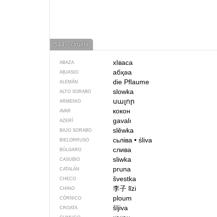
544 – ciruela
хIваса
ABAZA
абҳәа
ABJASIO
die Pflaume
ALEMÁN
slowka
ALTO SORABO
սալոր
ARMENIO
кокон
AVAR
gavalı
AZERÍ
slěwka
BAJO SORABO
сьліва
•
śliva
BIELORRUSO
слива
BÚLGARO
sliwka
CASUBIO
pruna
CATALÁN
švestka
CHECO
李子
lǐzi
CHINO
ploum
CÓRNICO
šljiva
CROATA