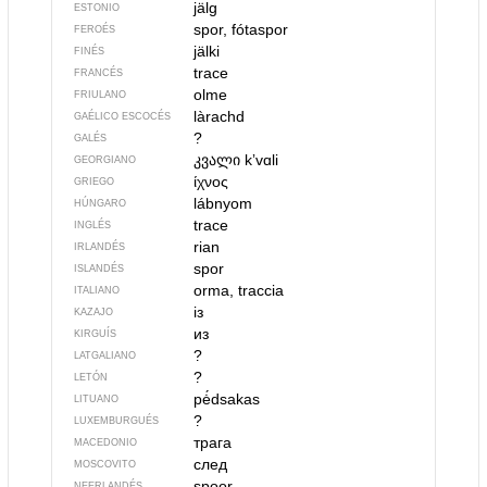
jälg
ESTONIO
spor, fótaspor
FEROÉS
jälki
FINÉS
trace
FRANCÉS
olme
FRIULANO
làrachd
GAÉLICO ESCOCÉS
?
GALÉS
კვალი
kʼvɑli
GEORGIANO
ίχνος
GRIEGO
lábnyom
HÚNGARO
trace
INGLÉS
rian
IRLANDÉS
spor
ISLANDÉS
orma, traccia
ITALIANO
із
KAZAJO
из
KIRGUÍS
?
LATGALIANO
?
LETÓN
pė́dsakas
LITUANO
?
LUXEMBURGUÉS
трага
MACEDONIO
след
MOSCOVITO
spoor
NEERLANDÉS