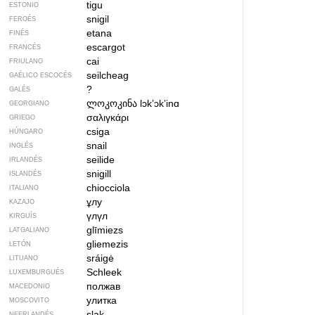
tigu
ESTONIO
snigil
FEROÉS
etana
FINÉS
escargot
FRANCÉS
cai
FRIULANO
seilcheag
GAÉLICO ESCOCÉS
?
GALÉS
ლოკოკინა
lɔkʼɔkʼinɑ
GEORGIANO
σαλιγκάρι
GRIEGO
csiga
HÚNGARO
snail
INGLÉS
seilide
IRLANDÉS
snigill
ISLANDÉS
chiocciola
ITALIANO
ұлу
KAZAJO
үлүл
KIRGUÍS
glīmiezs
LATGALIANO
gliemezis
LETÓN
sráigė
LITUANO
Schleek
LUXEMBURGUÉS
полжав
MACEDONIO
улитка
MOSCOVITO
slak
NEERLANDÉS