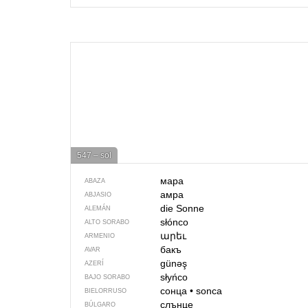
547 – sol
мара
ABAZA
амра
ABJASIO
die Sonne
ALEMÁN
słónco
ALTO SORABO
արեւ
ARMENIO
бакъ
AVAR
günəş
AZERÍ
słyńco
BAJO SORABO
сонца
•
sonca
BIELORRUSO
слънце
BÚLGARO