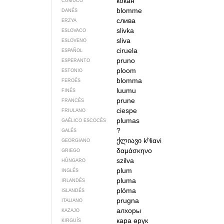
кокан
CUMUCO
blomme
DANÉS
слива
ERZYA
slivka
ESLOVACO
sliva
ESLOVENO
ciruela
ESPAÑOL
pruno
ESPERANTO
ploom
ESTONIO
blomma
FEROÉS
luumu
FINÉS
prune
FRANCÉS
ciespe
FRIULANO
plumas
GAÉLICO ESCOCÉS
?
GALÉS
ქლიავი
kʰliɑvi
GEORGIANO
δαμάσκηνο
GRIEGO
szilva
HÚNGARO
plum
INGLÉS
pluma
IRLANDÉS
plóma
ISLANDÉS
prugna
ITALIANO
алхоры
KAZAJO
кара өрүк
KIRGUÍS