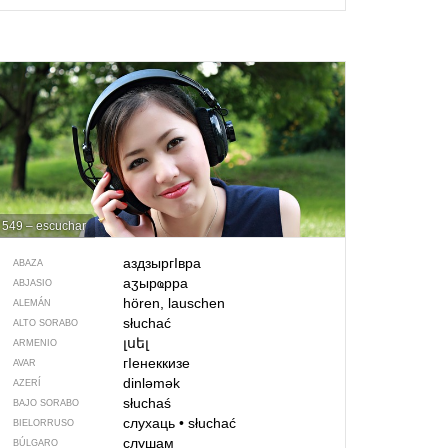
549 – escuchar
аздзыр­гIвра
ABAZA
аӡырҩрра
ABJASIO
hören, lauschen
ALEMÁN
słuchać
ALTO SORABO
լսել
ARMENIO
гIенеккизе
AVAR
dinləmək
AZERÍ
słuchaś
BAJO SORABO
слухаць
•
słuchać
BIELORRUSO
слушам
BÚLGARO