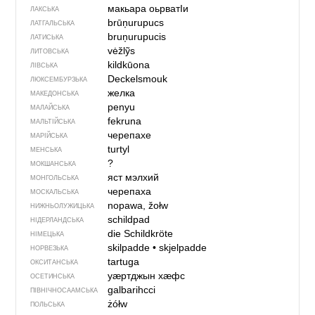
макьара оьрватIи
ЛАКСЬКА
brūņurupucs
ЛАТГАЛЬСЬКА
bruņurupucis
ЛАТИСЬКА
vėžlỹs
ЛИТОВСЬКА
kildkūona
ЛІВСЬКА
Deckelsmouk
ЛЮКСЕМБУРЗЬКА
желка
МАКЕДОНСЬКА
penyu
МАЛАЙСЬКА
fekruna
МАЛЬТІЙСЬКА
черепахе
МАРІЙСЬКА
turtyl
МЕНСЬКА
?
МОКШАНСЬКА
яст мэлхий
МОНГОЛЬСЬКА
черепаха
МОСКАЛЬСЬКА
nopawa, žołw
НИЖНЬОЛУЖИЦЬКА
schildpad
НІДЕРЛАНДСЬКА
die Schildkröte
НІМЕЦЬКА
skilpadde
•
skjelpadde
НОРВЕЗЬКА
tartuga
ОКСИТАНСЬКА
уӕртджын хӕфс
ОСЕТИНСЬКА
galbarihcci
ПІВНІЧНОСААМСЬКА
żółw
ПОЛЬСЬКА