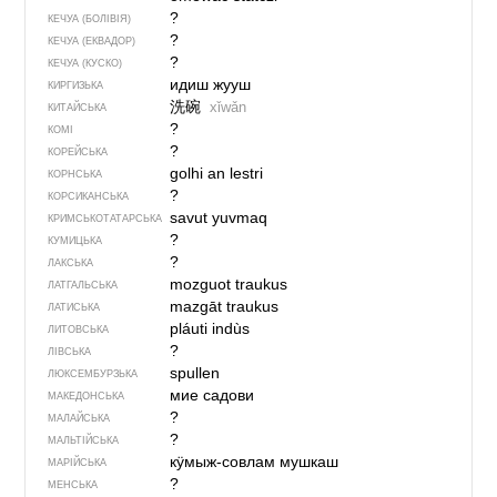
?
КЕЧУА (БОЛІВІЯ)
?
КЕЧУА (ЕКВАДОР)
?
КЕЧУА (КУСКО)
идиш жууш
КИРГИЗЬКА
洗碗
xǐwǎn
КИТАЙСЬКА
?
КОМІ
?
КОРЕЙСЬКА
golhi an lestri
КОРНСЬКА
?
КОРСИКАНСЬКА
savut yuvmaq
КРИМСЬКОТАТАРСЬКА
?
КУМИЦЬКА
?
ЛАКСЬКА
mozguot traukus
ЛАТГАЛЬСЬКА
mazgāt traukus
ЛАТИСЬКА
pláuti indùs
ЛИТОВСЬКА
?
ЛІВСЬКА
spullen
ЛЮКСЕМБУРЗЬКА
мие садови
МАКЕДОНСЬКА
?
МАЛАЙСЬКА
?
МАЛЬТІЙСЬКА
кӱмыж-совлам мушкаш
МАРІЙСЬКА
?
МЕНСЬКА