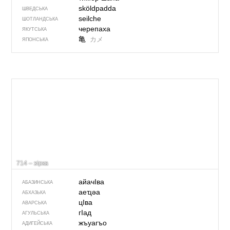
sköldpadda
ШВЕДСЬКА
seilche
ШОТЛАНДСЬКА
черепаха
ЯКУТСЬКА
亀
カメ
ЯПОНСЬКА
714 – зірка
айачIва
АБАЗИНСЬКА
аеҵәа
АБХАЗЬКА
цIва
АВАРСЬКА
гIад
АГУЛЬСЬКА
жъуагъо
АДИГЕЙСЬКА