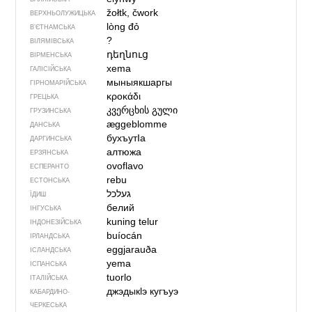
žołtk, čwork
ВЕРХНЬОЛУЖИЦЬКА
lòng đỏ
В’ЄТНАМСЬКА
?
ВІЛЯМІВСЬКА
դեղնուց
ВІРМЕНСЬКА
xema
ГАЛІСІЙСЬКА
мыныякшаргы
ГІРНОМАРІЙСЬКА
κροκάδι
ГРЕЦЬКА
კვერცხის გული
ГРУЗИНСЬКА
æggeblomme
ДАНСЬКА
бухъутIа
ДАРГИНСЬКА
алтюжа
ЕРЗЯНСЬКА
ovoflavo
ЕСПЕРАНТО
rebu
ЕСТОНСЬКА
ЇДИШ
белий
ІНГУСЬКА
kuning telur
ІНДОНЕЗІЙСЬКА
buíocán
ІРЛАНДСЬКА
eggjarauða
ІСЛАНДСЬКА
yema
ІСПАНСЬКА
tuorlo
ІТАЛІЙСЬКА
джэдыкӏэ кугъуэ
КАБАРДИНО-
ЧЕРКЕСЬКА