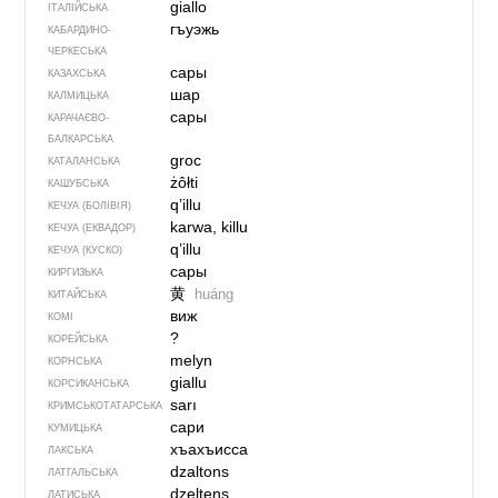
giallo
ІТАЛІЙСЬКА
гъуэжь
КАБАРДИНО-
ЧЕРКЕСЬКА
сары
КАЗАХСЬКА
шар
КАЛМИЦЬКА
сары
КАРАЧАЄВО-
БАЛКАРСЬКА
groc
КАТАЛАНСЬКА
żôłti
КАШУБСЬКА
q’illu
КЕЧУА (БОЛІВІЯ)
karwa, killu
КЕЧУА (ЕКВАДОР)
q’illu
КЕЧУА (КУСКО)
сары
КИРГИЗЬКА
黄
huáng
КИТАЙСЬКА
виж
КОМІ
?
КОРЕЙСЬКА
melyn
КОРНСЬКА
giallu
КОРСИКАНСЬКА
sarı
КРИМСЬКОТАТАРСЬКА
сари
КУМИЦЬКА
хъахъисса
ЛАКСЬКА
dzaltons
ЛАТГАЛЬСЬКА
dzeltens
ЛАТИСЬКА