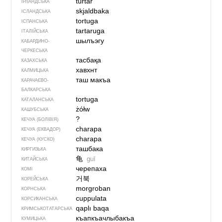
turtar
ІРЛАНДСЬКА
skjaldbaka
ІСЛАНДСЬКА
tortuga
ІСПАНСЬКА
tartaruga
ІТАЛІЙСЬКА
шылъэгу
КАБАРДИНО-
ЧЕРКЕСЬКА
тасбақа
КАЗАХСЬКА
хавхнт
КАЛМИЦЬКА
таш макъа
КАРАЧАЄВО-
БАЛКАРСЬКА
tortuga
КАТАЛАНСЬКА
żółw
КАШУБСЬКА
?
КЕЧУА (БОЛІВІЯ)
charapa
КЕЧУА (ЕКВАДОР)
charapa
КЕЧУА (КУСКО)
ташбака
КИРГИЗЬКА
龟
guī
КИТАЙСЬКА
черепаха
КОМІ
거북
КОРЕЙСЬКА
morgroban
КОРНСЬКА
cuppulata
КОРСИКАНСЬКА
qaplı baqa
КРИМСЬКОТАТАРСЬКА
къапкъачлыбакъа
КУМИЦЬКА