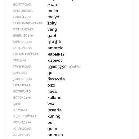
жълт
БОЛГАРСЬКА
melen
БРЕТОНСЬКА
melyn
ВАЛЛІЙСЬКА
žołty
ВЕРХНЬОЛУЖИЦЬКА
vàng
В’ЄТНАМСЬКА
gaoł
ВІЛЯМІВСЬКА
դեղին
ВІРМЕНСЬКА
amarelo
ГАЛІСІЙСЬКА
нарынзы
ГІРНОМАРІЙСЬКА
κίτρινος
ГРЕЦЬКА
ყვითელი
qʼvitʰɛli
ГРУЗИНСЬКА
gul
ДАНСЬКА
бухъутIа
ДАРГИНСЬКА
ожо
ЕРЗЯНСЬКА
flava
ЕСПЕРАНТО
kollane
ЕСТОНСЬКА
געל
ЇДИШ
IажагIа
ІНГУСЬКА
kuning
ІНДОНЕЗІЙСЬКА
buí
ІРЛАНДСЬКА
gulur
ІСЛАНДСЬКА
amarillo
ІСПАНСЬКА