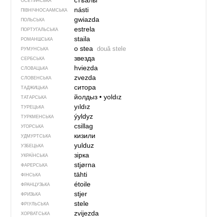
стъалы
ОСЕТИНСЬКА
násti
ПІВНІЧНОСААМСЬКА
gwiazda
ПОЛЬСЬКА
estrela
ПОРТУГАЛЬСЬКА
staila
РОМАНШСЬКА
o stea
două stele
РУМУНСЬКА
звезда
СЕРБСЬКА
hviezda
СЛОВАЦЬКА
zvezda
СЛОВЕНСЬКА
ситора
ТАДЖИЦЬКА
йолдыз
•
yoldız
ТАТАРСЬКА
yıldız
ТУРЕЦЬКА
ýyldyz
ТУРКМЕНСЬКА
csillag
УГОРСЬКА
кизили
УДМУРТСЬКА
yulduz
УЗБЕЦЬКА
зірка
УКРАЇНСЬКА
stjørna
ФАРЕРСЬКА
tähti
ФІНСЬКА
étoile
ФРАНЦУЗЬКА
stjer
ФРИЗЬКА
stele
ФРІУЛЬСЬКА
zvijezda
ХОРВАТСЬКА