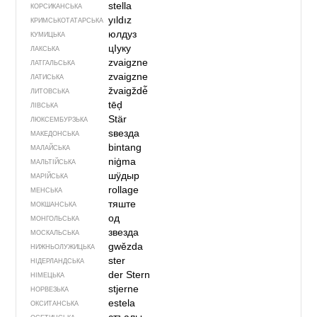
stella
КОРСИКАНСЬКА
yıldız
КРИМСЬКОТАТАРСЬКА
юлдуз
КУМИЦЬКА
цIуку
ЛАКСЬКА
zvaigzne
ЛАТГАЛЬСЬКА
zvaigzne
ЛАТИСЬКА
žvaigždė̃
ЛИТОВСЬКА
tēḑ
ЛІВСЬКА
Stär
ЛЮКСЕМБУРЗЬКА
ѕвезда
МАКЕДОНСЬКА
bintang
МАЛАЙСЬКА
niġma
МАЛЬТІЙСЬКА
шӱдыр
МАРІЙСЬКА
rollage
МЕНСЬКА
тяште
МОКШАНСЬКА
од
МОНГОЛЬСЬКА
звезда
МОСКАЛЬСЬКА
gwězda
НИЖНЬОЛУЖИЦЬКА
ster
НІДЕРЛАНДСЬКА
der Stern
НІМЕЦЬКА
stjerne
НОРВЕЗЬКА
estela
ОКСИТАНСЬКА