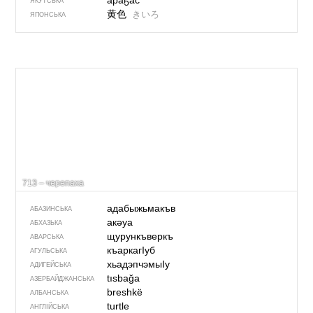
араҕас
ЯКУТСЬКА
黄色
きいろ
ЯПОНСЬКА
713 – черепаха
адабыжьмакъв
АБАЗИНСЬКА
акәуа
АБХАЗЬКА
щурункъверкъ
АВАРСЬКА
къаркагIуб
АГУЛЬСЬКА
хьадэпчэмыIу
АДИГЕЙСЬКА
tısbağa
АЗЕРБАЙДЖАНСЬКА
breshkë
АЛБАНСЬКА
turtle
АНГЛІЙСЬКА