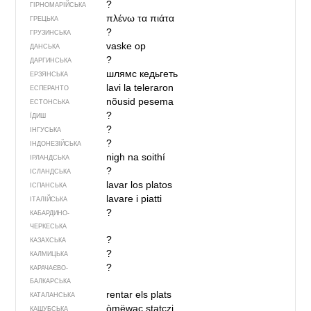
?
ГІРНОМАРІЙСЬКА
πλένω τα πιάτα
ГРЕЦЬКА
?
ГРУЗИНСЬКА
vaske op
ДАНСЬКА
?
ДАРГИНСЬКА
шлямс кедьгеть
ЕРЗЯНСЬКА
lavi la teleraron
ЕСПЕРАНТО
nõusid pesema
ЕСТОНСЬКА
?
ЇДИШ
?
ІНГУСЬКА
?
ІНДОНЕЗІЙСЬКА
nigh na soithí
ІРЛАНДСЬКА
?
ІСЛАНДСЬКА
lavar los platos
ІСПАНСЬКА
lavare i piatti
ІТАЛІЙСЬКА
?
КАБАРДИНО-
ЧЕРКЕСЬКА
?
КАЗАХСЬКА
?
КАЛМИЦЬКА
?
КАРАЧАЄВО-
БАЛКАРСЬКА
rentar els plats
КАТАЛАНСЬКА
òmëwac statczi
КАШУБСЬКА