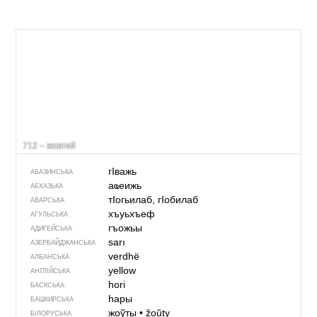
712 – жовтий
гIважь
АБАЗИНСЬКА
аҩеижь
АБХАЗЬКА
тIогьилаб, гIобилаб
АВАРСЬКА
хъуьхъеф
АГУЛЬСЬКА
гъожьы
АДИГЕЙСЬКА
sarı
АЗЕРБАЙДЖАНСЬКА
verdhë
АЛБАНСЬКА
yellow
АНГЛІЙСЬКА
hori
БАСКСЬКА
һары
БАШКИРСЬКА
жоўты
•
žoŭty
БІЛОРУСЬКА