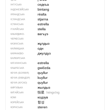
седкъа
ІНГУСЬКА
bintang
ІНДОНЕЗІЙСЬКА
réalta
ІРЛАНДСЬКА
stjarna
ІСЛАНДСЬКА
estrella
ІСПАНСЬКА
stella
ІТАЛІЙСЬКА
вагъуэ
КАБАРДИНО-
ЧЕРКЕСЬКА
жұлдыз
КАЗАХСЬКА
одн
КАЛМИЦЬКА
джулдуз
КАРАЧАЄВО-
БАЛКАРСЬКА
estrella
КАТАЛАНСЬКА
gwiôzda
КАШУБСЬКА
quyllur
КЕЧУА (БОЛІВІЯ)
kuyllur
КЕЧУА (ЕКВАДОР)
quyllur
КЕЧУА (КУСКО)
жылдыз
КИРГИЗЬКА
恒星
héngxīng
КИТАЙСЬКА
кодзув
КОМІ
항성
КОРЕЙСЬКА
steren
КОРНСЬКА