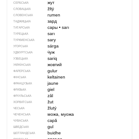
жут
СЕРБСЬКА
žltý
СЛОВАЦЬКА
rumen
СЛОВЕНСЬКА
зард
ТАДЖИЦЬКА
сары
•
sarı
ТАТАРСЬКА
sarı
ТУРЕЦЬКА
sary
ТУРКМЕНСЬКА
sárga
УГОРСЬКА
ӵуж
УДМУРТСЬКА
sariq
УЗБЕЦЬКА
жовтий
УКРАЇНСЬКА
gulur
ФАРЕРСЬКА
keltainen
ФІНСЬКА
jaune
ФРАНЦУЗЬКА
giel
ФРИЗЬКА
zâl
ФРІУЛЬСЬКА
žut
ХОРВАТСЬКА
žlutý
ЧЕСЬКА
можа, муожа
ЧЕЧЕНСЬКА
сарӑ
ЧУВАСЬКА
gul
ШВЕДСЬКА
buidhe
ШОТЛАНДСЬКА