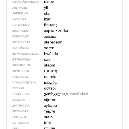
ulduz
АЗЕРБАЙДЖАНСЬКА
yll
АЛБАНСЬКА
star
АНГЛІЙСЬКА
izar
БАСКСЬКА
йондоҙ
БАШКИРСЬКА
зорка
•
zorka
БІЛОРУСЬКА
звезда
БОЛГАРСЬКА
steredenn
БРЕТОНСЬКА
seren
ВАЛЛІЙСЬКА
hwězda
ВЕРХНЬОЛУЖИЦЬКА
sao
В’ЄТНАМСЬКА
śtaom
ВІЛЯМІВСЬКА
աստղ
ВІРМЕНСЬКА
estrela
ГАЛІСІЙСЬКА
шӹдӹр
ГІРНОМАРІЙСЬКА
αστέρι
ГРЕЦЬКА
ვარსკვლავი
vɑrskʼvlɑvi
ГРУЗИНСЬКА
stjerne
ДАНСЬКА
зубари
ДАРГИНСЬКА
теште
ЕРЗЯНСЬКА
stelo
ЕСПЕРАНТО
täht
ЕСТОНСЬКА
שטערן‏
ЇДИШ