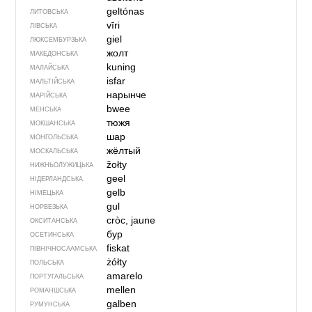
geltónas
ЛИТОВСЬКА
vīri
ЛІВСЬКА
giel
ЛЮКСЕМБУРЗЬКА
жолт
МАКЕДОНСЬКА
kuning
МАЛАЙСЬКА
isfar
МАЛЬТІЙСЬКА
нарынче
МАРІЙСЬКА
bwee
МЕНСЬКА
тюжя
МОКШАНСЬКА
шар
МОНГОЛЬСЬКА
жёлтый
МОСКАЛЬСЬКА
žołty
НИЖНЬОЛУЖИЦЬКА
geel
НІДЕРЛАНДСЬКА
gelb
НІМЕЦЬКА
gul
НОРВЕЗЬКА
cròc, jaune
ОКСИТАНСЬКА
бур
ОСЕТИНСЬКА
fiskat
ПІВНІЧНОСААМСЬКА
żółty
ПОЛЬСЬКА
amarelo
ПОРТУГАЛЬСЬКА
mellen
РОМАНШСЬКА
galben
РУМУНСЬКА