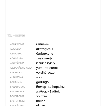
711 – жовток
гвгIважь
АБАЗИНСЬКА
акәтаӷьгәы
АБХАЗЬКА
багIархоно
АВАРСЬКА
хъуьхъеф
АГУЛЬСЬКА
кIэнкIэ кугъу
АДИГЕЙСЬКА
yumurta sarısı
АЗЕРБАЙДЖАНСЬКА
verdhë veze
АЛБАНСЬКА
yolk
АНГЛІЙСЬКА
gorringo
БАСКСЬКА
йомортҡа һарыһы
БАШКИРСЬКА
жаўток
•
žaŭtok
БІЛОРУСЬКА
жълтък
БОЛГАРСЬКА
melen
БРЕТОНСЬКА
elynwy
ВАЛЛІЙСЬКА