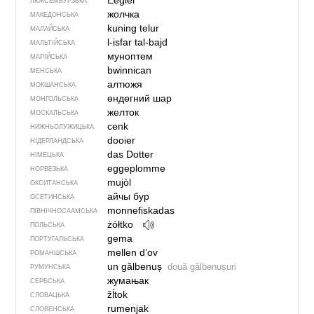
Eegiel
ЛЮКСЕМБУРЗЬКА
жолчка
МАКЕДОНСЬКА
kuning telur
МАЛАЙСЬКА
l-isfar tal-bajd
МАЛЬТІЙСЬКА
муноптем
МАРІЙСЬКА
bwinnican
МЕНСЬКА
алтюжя
МОКШАНСЬКА
өндөгний шар
МОНГОЛЬСЬКА
желток
МОСКАЛЬСЬКА
cenk
НИЖНЬОЛУЖИЦЬКА
dooier
НІДЕРЛАНДСЬКА
das Dotter
НІМЕЦЬКА
eggeplomme
НОРВЕЗЬКА
mujòl
ОКСИТАНСЬКА
айчы бур
ОСЕТИНСЬКА
monnefiskadas
ПІВНІЧНОСААМСЬКА
żółtko
ПОЛЬСЬКА
gema
ПОРТУГАЛЬСЬКА
mellen d’ov
РОМАНШСЬКА
un gălbenuș
două gălbenușuri
РУМУНСЬКА
жумањак
СЕРБСЬКА
žĺtok
СЛОВАЦЬКА
rumenjak
СЛОВЕНСЬКА