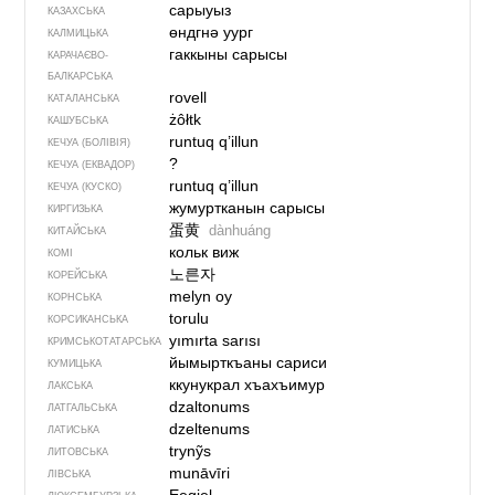
сарыуыз
КАЗАХСЬКА
өндгнә уург
КАЛМИЦЬКА
гаккыны сарысы
КАРАЧАЄВО-
БАЛКАРСЬКА
rovell
КАТАЛАНСЬКА
żôłtk
КАШУБСЬКА
runtuq q’illun
КЕЧУА (БОЛІВІЯ)
?
КЕЧУА (ЕКВАДОР)
runtuq q’illun
КЕЧУА (КУСКО)
жумуртканын сарысы
КИРГИЗЬКА
蛋黄
dànhuáng
КИТАЙСЬКА
кольк виж
КОМІ
노른자
КОРЕЙСЬКА
melyn oy
КОРНСЬКА
torulu
КОРСИКАНСЬКА
yımırta sarısı
КРИМСЬКОТАТАРСЬКА
йымырткъаны сариси
КУМИЦЬКА
ккунукрал хъахъимур
ЛАКСЬКА
dzaltonums
ЛАТГАЛЬСЬКА
dzeltenums
ЛАТИСЬКА
trynỹs
ЛИТОВСЬКА
munāvīri
ЛІВСЬКА