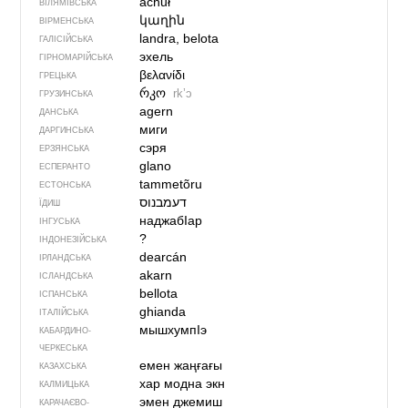
achuł
ВІЛЯМІВСЬКА
կաղին
ВІРМЕНСЬКА
landra, belota
ГАЛІСІЙСЬКА
эхель
ГІРНОМАРІЙСЬКА
βελανίδι
ГРЕЦЬКА
რკო
rkʼɔ
ГРУЗИНСЬКА
agern
ДАНСЬКА
миги
ДАРГИНСЬКА
сэря
ЕРЗЯНСЬКА
glano
ЕСПЕРАНТО
tammetõru
ЕСТОНСЬКА
דעמבנוס
ЇДИШ
наджабIар
ІНГУСЬКА
?
ІНДОНЕЗІЙСЬКА
dearcán
ІРЛАНДСЬКА
akarn
ІСЛАНДСЬКА
bellota
ІСПАНСЬКА
ghianda
ІТАЛІЙСЬКА
мышхумпIэ
КАБАРДИНО-
ЧЕРКЕСЬКА
емен жаңғағы
КАЗАХСЬКА
хар модна экн
КАЛМИЦЬКА
эмен джемиш
КАРАЧАЄВО-