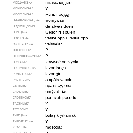
штамс кядьге
МОКШАНСЬКА
?
МОНГОЛЬСЬКА
мыть посуду
МОСКАЛЬСЬКА
womywaś
НИЖНЬОЛУЖИЦЬКА
de afwas doen
НІДЕРЛАНДСЬКА
Geschirr spülen
НІМЕЦЬКА
vaske opp
•
vaska opp
НОРВЕЗЬКА
vaisselar
ОКСИТАНСЬКА
?
ОСЕТИНСЬКА
?
ПІВНІЧНОСААМСЬКА
zmywać naczynia
ПОЛЬСЬКА
lavar louça
ПОРТУГАЛЬСЬКА
lavar giu
РОМАНШСЬКА
a spăla vasele
РУМУНСЬКА
прати судове
СЕРБСЬКА
umývať riad
СЛОВАЦЬКА
pomivati posodo
СЛОВЕНСЬКА
?
ТАДЖИЦЬКА
?
ТАТАРСЬКА
bulaşık yıkamak
ТУРЕЦЬКА
?
ТУРКМЕНСЬКА
mosogat
УГОРСЬКА