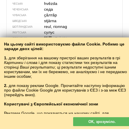
hvězda
ЧЕСЬКА
седа
ЧЕЧЕНСЬКА
ҫӑлтӑр
ЧУВАСЬКА
stjärna
ШВЕДСЬКА
reul, rionnag
ШОТЛАНДСЬКА
сулус
ЯКУТСЬКА
恒星
こうせい
ЯПОНСЬКА
На цьому сайті використовуємо файли Cookie. Робимо це
заради двох цілей:
1.
для зберігання на вашому пристрої ваших результатів в грі
Картинки і слова
і для показу статистики тих результатів на
сторінці
Ваші результати
; ці результати недоступні ішним
користувачам, ми їх не бережемо, не аналізуємо і не передаємо
іншим особам;
2.
для показу реклам Google. Прочитайте наступну інформацію
про файли Cookie Google для користувачів з ЄЕЗ і з-за меж ЄЕЗ
(перейдіть вниз).
Користувачі
з
Європейської економічної зони
715 – зшивач
Реклами Google, що показуються на нашому сайті, для
користувачів з ЄЕЗ
не
персоналізуються. У такій рекламі файли
?
АБАЗИНСЬКА
ОК, зрозуміло.
cookie не використовуються для персоналізації оголошень, але
?
АБХАЗЬКА
служать для обмеження частоти показів, підготовки зведених