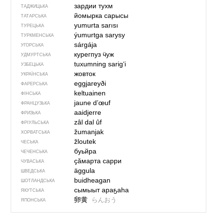
зардии тухм
ТАДЖИЦЬКА
йомырка сарысы
ТАТАРСЬКА
yumurta sarısı
ТУРЕЦЬКА
ýumurtga sarysy
ТУРКМЕНСЬКА
sárgája
УГОРСЬКА
курегпуз ӵуж
УДМУРТСЬКА
tuxumning sarig‘i
УЗБЕЦЬКА
жовток
УКРАЇНСЬКА
eggjareyði
ФАРЕРСЬКА
keltuainen
ФІНСЬКА
jaune d’œuf
ФРАНЦУЗЬКА
aaidjerre
ФРИЗЬКА
zâl dal ûf
ФРІУЛЬСЬКА
žumanjak
ХОРВАТСЬКА
žloutek
ЧЕСЬКА
буьйра
ЧЕЧЕНСЬКА
ҫǎмарта сарри
ЧУВАСЬКА
äggula
ШВЕДСЬКА
buidheagan
ШОТЛАНДСЬКА
сымыыт араҕаһа
ЯКУТСЬКА
卵黄
らんおう
ЯПОНСЬКА