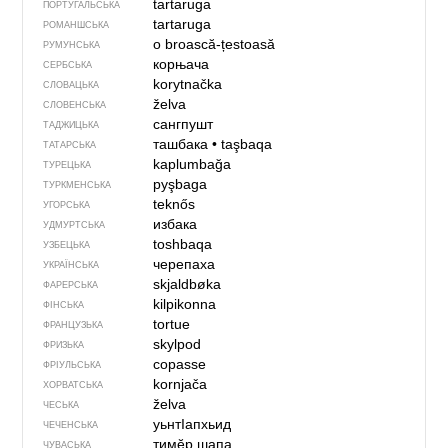
tartaruga
ПОРТУГАЛЬСЬКА
tartaruga
РОМАНШСЬКА
o broască-țestoasă
РУМУНСЬКА
корњача
СЕРБСЬКА
korytnačka
СЛОВАЦЬКА
želva
СЛОВЕНСЬКА
сангпушт
ТАДЖИЦЬКА
ташбака
•
taşbaqa
ТАТАРСЬКА
kaplumbağa
ТУРЕЦЬКА
pyşbaga
ТУРКМЕНСЬКА
teknős
УГОРСЬКА
избака
УДМУРТСЬКА
toshbaqa
УЗБЕЦЬКА
черепаха
УКРАЇНСЬКА
skjaldbøka
ФАРЕРСЬКА
kilpikonna
ФІНСЬКА
tortue
ФРАНЦУЗЬКА
skylpod
ФРИЗЬКА
copasse
ФРІУЛЬСЬКА
kornjača
ХОРВАТСЬКА
želva
ЧЕСЬКА
уьнтIапхьид
ЧЕЧЕНСЬКА
тимӗр шапа
ЧУВАСЬКА