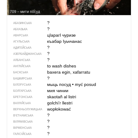
709 – мити посуд
?
АБАЗИНСЬКА
?
АБХАЗЬКА
цIарагI чуризе
АВАРСЬКА
къабар Iуьччанас
АГУЛЬСЬКА
?
АДИГЕЙСЬКА
?
АЗЕРБАЙДЖАНСЬКА
?
АЛБАНСЬКА
to wash dishes
АНГЛІЙСЬКА
baxera egin, xafarratu
БАСКСЬКА
?
БАШКИРСЬКА
мыць посуд
•
myć posud
БІЛОРУСЬКА
мия чинии
БОЛГАРСЬКА
skaotañ al listri
БРЕТОНСЬКА
golchi’r llestri
ВАЛЛІЙСЬКА
wopłokować
ВЕРХНЬОЛУЖИЦЬКА
?
В’ЄТНАМСЬКА
?
ВІЛЯМІВСЬКА
?
ВІРМЕНСЬКА
?
ГАЛІСІЙСЬКА