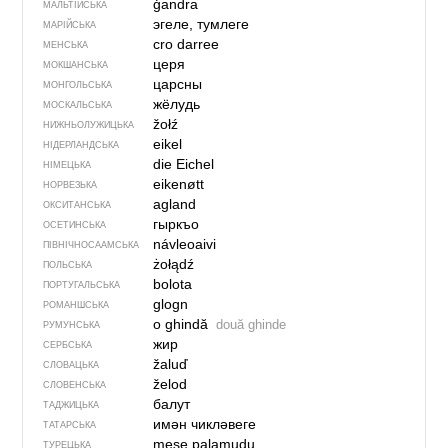
ġandra
МАЛЬТІЙСЬКА
эгеле, тумлеге
МАРІЙСЬКА
cro darree
МЕНСЬКА
церя
МОКШАНСЬКА
царсны
МОНГОЛЬСЬКА
жёлудь
МОСКАЛЬСЬКА
žołź
НИЖНЬОЛУЖИЦЬКА
eikel
НІДЕРЛАНДСЬКА
die Eichel
НІМЕЦЬКА
eikenøtt
НОРВЕЗЬКА
agland
ОКСИТАНСЬКА
гыркъо
ОСЕТИНСЬКА
návleoaivi
ПІВНІЧНОСААМСЬКА
żołądź
ПОЛЬСЬКА
bolota
ПОРТУГАЛЬСЬКА
glogn
РОМАНШСЬКА
o ghindă
două ghinde
РУМУНСЬКА
жир
СЕРБСЬКА
žaluď
СЛОВАЦЬКА
želod
СЛОВЕНСЬКА
балут
ТАДЖИЦЬКА
имән чикләвеге
ТАТАРСЬКА
meşe palamudu
ТУРЕЦЬКА