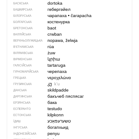
dortoka
БАСКСЬКА
гөбөргәйел
БАШКИРСЬКА
чарапаха
•
čarapacha
БІЛОРУСЬКА
костенурка
БОЛГАРСЬКА
baot
БРЕТОНСЬКА
crwban
ВАЛЛІЙСЬКА
nopawa, želwja
ВЕРХНЬОЛУЖИЦЬКА
rùa
В’ЄТНАМСЬКА
żuw
ВІЛЯМІВСЬКА
կրիա
ВІРМЕНСЬКА
tartaruga
ГАЛІСІЙСЬКА
черепаха
ГІРНОМАРІЙСЬКА
νεροχελώνα
ГРЕЦЬКА
კუ
kʼu
ГРУЗИНСЬКА
skildpadde
ДАНСЬКА
бакъчеб пяспясаг
ДАРГИНСЬКА
бака
ЕРЗЯНСЬКА
testudo
ЕСПЕРАНТО
kilpkonn
ЕСТОНСЬКА
טשערעפּאַכע
ЇДИШ
богапхьид
ІНГУСЬКА
penyu
ІНДОНЕЗІЙСЬКА