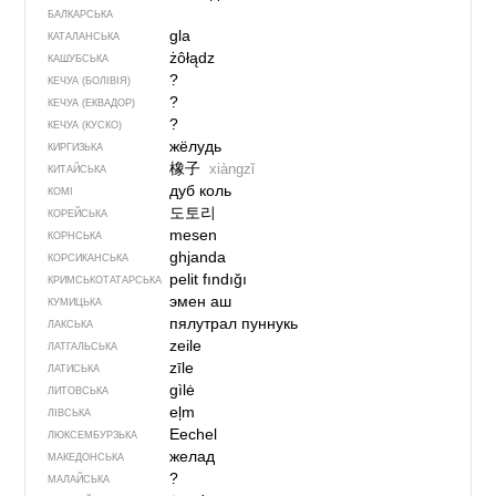
БАЛКАРСЬКА
gla
КАТАЛАНСЬКА
żôłądz
КАШУБСЬКА
?
КЕЧУА (БОЛІВІЯ)
?
КЕЧУА (ЕКВАДОР)
?
КЕЧУА (КУСКО)
жёлудь
КИРГИЗЬКА
橡子
xiàngzǐ
КИТАЙСЬКА
дуб коль
КОМІ
도토리
КОРЕЙСЬКА
mesen
КОРНСЬКА
ghjanda
КОРСИКАНСЬКА
pelit fındığı
КРИМСЬКОТАТАРСЬКА
эмен аш
КУМИЦЬКА
пялутрал пуннукь
ЛАКСЬКА
zeile
ЛАТГАЛЬСЬКА
zīle
ЛАТИСЬКА
gìlė
ЛИТОВСЬКА
eļm
ЛІВСЬКА
Eechel
ЛЮКСЕМБУРЗЬКА
желад
МАКЕДОНСЬКА
?
МАЛАЙСЬКА