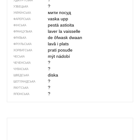
?
УДМУРТСЬКА
?
УЗБЕЦЬКА
мити посуд
УКРАЇНСЬКА
vaska upp
ФАРЕРСЬКА
pestä astioita
ФІНСЬКА
laver la vaisselle
ФРАНЦУЗЬКА
de ôfwask dwaan
ФРИЗЬКА
lavâ i plats
ФРІУЛЬСЬКА
prati posuđe
ХОРВАТСЬКА
mýt nádobí
ЧЕСЬКА
?
ЧЕЧЕНСЬКА
?
ЧУВАСЬКА
diska
ШВЕДСЬКА
?
ШОТЛАНДСЬКА
?
ЯКУТСЬКА
?
ЯПОНСЬКА