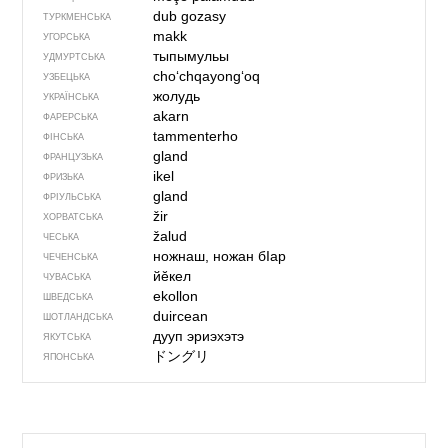
dub gozasy
ТУРКМЕНСЬКА
makk
УГОРСЬКА
тыпымульы
УДМУРТСЬКА
choʻchqayongʻoq
УЗБЕЦЬКА
жолудь
УКРАЇНСЬКА
akarn
ФАРЕРСЬКА
tammenterho
ФІНСЬКА
gland
ФРАНЦУЗЬКА
ikel
ФРИЗЬКА
gland
ФРІУЛЬСЬКА
žir
ХОРВАТСЬКА
žalud
ЧЕСЬКА
ножнаш, ножан бIар
ЧЕЧЕНСЬКА
йӗкел
ЧУВАСЬКА
ekollon
ШВЕДСЬКА
duircean
ШОТЛАНДСЬКА
дууп эриэхэтэ
ЯКУТСЬКА
ドングリ
ЯПОНСЬКА