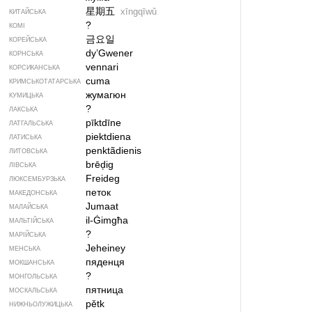
星期五
xīngqīwǔ
КИТАЙСЬКА
?
КОМІ
금요일
КОРЕЙСЬКА
dy’Gwener
КОРНСЬКА
vennari
КОРСИКАНСЬКА
cuma
КРИМСЬКОТАТАРСЬКА
жумагюн
КУМИЦЬКА
?
ЛАКСЬКА
pīktdīne
ЛАТГАЛЬСЬКА
piektdiena
ЛАТИСЬКА
penktãdienis
ЛИТОВСЬКА
brēḑig
ЛІВСЬКА
Freideg
ЛЮКСЕМБУРЗЬКА
петок
МАКЕДОНСЬКА
Jumaat
МАЛАЙСЬКА
il-Ġimgħa
МАЛЬТІЙСЬКА
?
МАРІЙСЬКА
Jeheiney
МЕНСЬКА
пяденця
МОКШАНСЬКА
?
МОНГОЛЬСЬКА
пятница
МОСКАЛЬСЬКА
pětk
НИЖНЬОЛУЖИЦЬКА