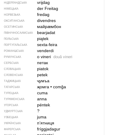
vrijdag
НІДЕРЛАНДСЬКА
der Freitag
НІМЕЦЬКА
fredag
НОРВЕЗЬКА
divendres
ОКСИТАНСЬКА
майрӕмбон
ОСЕТИНСЬКА
bearjadat
ПІВНІЧНОСААМСЬКА
piątek
ПОЛЬСЬКА
sexta-feira
ПОРТУГАЛЬСЬКА
venderdi
РОМАНШСЬКА
o vineri
două vineri
РУМУНСЬКА
петак
СЕРБСЬКА
piatok
СЛОВАЦЬКА
petek
СЛОВЕНСЬКА
ҷумъа
ТАДЖИЦЬКА
җомга
•
comğa
ТАТАРСЬКА
cuma
ТУРЕЦЬКА
anna
ТУРКМЕНСЬКА
péntek
УГОРСЬКА
?
УДМУРТСЬКА
juma
УЗБЕЦЬКА
п’ятниця
УКРАЇНСЬКА
fríggjadagur
ФАРЕРСЬКА