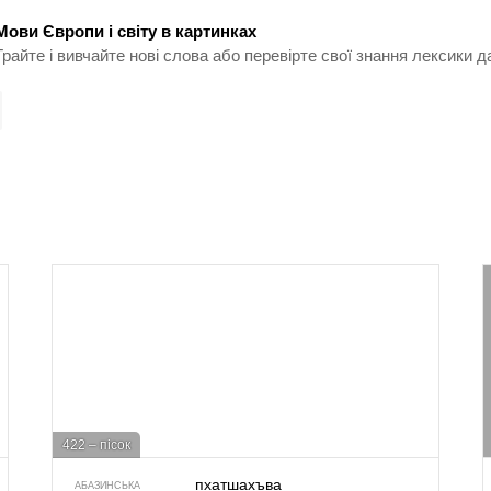
Мови Європи і світу в картинках
Грайте і вивчайте нові слова або перевірте свої знання лексики д
422 – пісок
пхатшахъва
АБАЗИНСЬКА