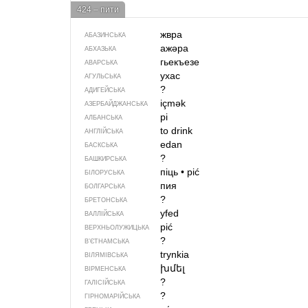
424 – пити
жвра
АБАЗИНСЬКА
ажәра
АБХАЗЬКА
гьекъезе
АВАРСЬКА
ухас
АГУЛЬСЬКА
?
АДИГЕЙСЬКА
içmək
АЗЕРБАЙДЖАНСЬКА
pi
АЛБАНСЬКА
to drink
АНГЛІЙСЬКА
edan
БАСКСЬКА
?
БАШКИРСЬКА
піць
•
pić
БІЛОРУСЬКА
пия
БОЛГАРСЬКА
?
БРЕТОНСЬКА
yfed
ВАЛЛІЙСЬКА
pić
ВЕРХНЬОЛУЖИЦЬКА
?
В’ЄТНАМСЬКА
trynkia
ВІЛЯМІВСЬКА
խմել
ВІРМЕНСЬКА
?
ГАЛІСІЙСЬКА
?
ГІРНОМАРІЙСЬКА