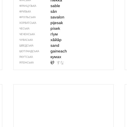
hiekka
ФІНСЬКА
sable
ФРАНЦУЗЬКА
sân
ФРИЗЬКА
savalon
ФРІУЛЬСЬКА
pijesak
ХОРВАТСЬКА
písek
ЧЕСЬКА
гIум
ЧЕЧЕНСЬКА
хӑйӑр
ЧУВАСЬКА
sand
ШВЕДСЬКА
gaineach
ШОТЛАНДСЬКА
кумах
ЯКУТСЬКА
砂
すな
ЯПОНСЬКА