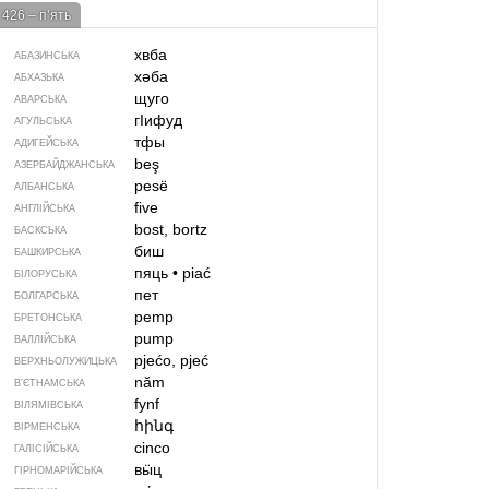
426 – п’ять
хвба
АБАЗИНСЬКА
хәба
АБХАЗЬКА
щуго
АВАРСЬКА
гIифуд
АГУЛЬСЬКА
тфы
АДИГЕЙСЬКА
beş
АЗЕРБАЙДЖАНСЬКА
pesë
АЛБАНСЬКА
five
АНГЛІЙСЬКА
bost, bortz
БАСКСЬКА
биш
БАШКИРСЬКА
пяць
•
piać
БІЛОРУСЬКА
пет
БОЛГАРСЬКА
pemp
БРЕТОНСЬКА
pump
ВАЛЛІЙСЬКА
pjećo, pjeć
ВЕРХНЬОЛУЖИЦЬКА
năm
В’ЄТНАМСЬКА
fynf
ВІЛЯМІВСЬКА
հինգ
ВІРМЕНСЬКА
cinco
ГАЛІСІЙСЬКА
вӹц
ГІРНОМАРІЙСЬКА