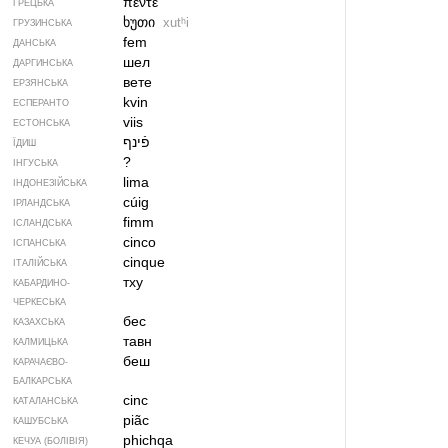
πέντε
ГРЕЦЬКА
ხუთი
xutʰi
ГРУЗИНСЬКА
fem
ДАНСЬКА
шел
ДАРГИНСЬКА
вете
ЕРЗЯНСЬКА
kvin
ЕСПЕРАНТО
viis
ЕСТОНСЬКА
פֿינף
ЇДИШ
?
ІНГУСЬКА
lima
ІНДОНЕЗІЙСЬКА
cúig
ІРЛАНДСЬКА
fimm
ІСЛАНДСЬКА
cinco
ІСПАНСЬКА
cinque
ІТАЛІЙСЬКА
тху
КАБАРДИНО-
ЧЕРКЕСЬКА
бес
КАЗАХСЬКА
тавн
КАЛМИЦЬКА
беш
КАРАЧАЄВО-
БАЛКАРСЬКА
cinc
КАТАЛАНСЬКА
piãc
КАШУБСЬКА
phichqa
КЕЧУА (БОЛІВІЯ)