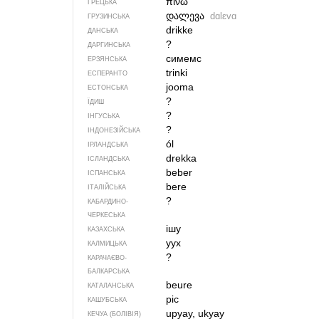
πίνω
ГРЕЦЬКА
დალევა
dɑlɛvɑ
ГРУЗИНСЬКА
drikke
ДАНСЬКА
?
ДАРГИНСЬКА
симемс
ЕРЗЯНСЬКА
trinki
ЕСПЕРАНТО
jooma
ЕСТОНСЬКА
?
ЇДИШ
?
ІНГУСЬКА
?
ІНДОНЕЗІЙСЬКА
ól
ІРЛАНДСЬКА
drekka
ІСЛАНДСЬКА
beber
ІСПАНСЬКА
bere
ІТАЛІЙСЬКА
?
КАБАРДИНО-
ЧЕРКЕСЬКА
ішу
КАЗАХСЬКА
уух
КАЛМИЦЬКА
?
КАРАЧАЄВО-
БАЛКАРСЬКА
beure
КАТАЛАНСЬКА
pic
КАШУБСЬКА
upyay, ukyay
КЕЧУА (БОЛІВІЯ)