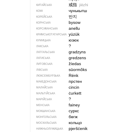
戒指
jièzhi
КИТАЙСЬКА
чунькытш
КОМІ
반지
КОРЕЙСЬКА
bysow
КОРНСЬКА
anellu
КОРСИКАНСЬКА
yüzük
КРИМСЬКОТАТАРСЬКА
юзюк
КУМИЦЬКА
?
ЛАКСЬКА
gradzyns
ЛАТГАЛЬСЬКА
gredzens
ЛАТИСЬКА
žíedas
ЛИТОВСЬКА
sūormõks
ЛІВСЬКА
Rénk
ЛЮКСЕМБУРЗЬКА
прстен
МАКЕДОНСЬКА
cincin
МАЛАЙСЬКА
ċurkett
МАЛЬТІЙСЬКА
?
МАРІЙСЬКА
fainey
МЕНСЬКА
суркс
МОКШАНСЬКА
бөгж
МОНГОЛЬСЬКА
кольцо
МОСКАЛЬСЬКА
pjeršćenik
НИЖНЬОЛУЖИЦЬКА