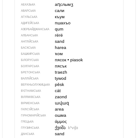
аԥслымӡ
АБХАЗЬКА
сали
АВАРСЬКА
къум
АГУЛЬСЬКА
пшахъо
АДИГЕЙСЬКА
qum
АЗЕРБАЙДЖАНСЬКА
rërë
АЛБАНСЬКА
sand
АНГЛІЙСЬКА
harea
БАСКСЬКА
ҡом
БАШКИРСЬКА
пясок
•
piasok
БІЛОРУСЬКА
пясък
БОЛГАРСЬКА
traezh
БРЕТОНСЬКА
tywod
ВАЛЛІЙСЬКА
pěsk
ВЕРХНЬОЛУЖИЦЬКА
cát
В’ЄТНАМСЬКА
zaond
ВІЛЯМІВСЬКА
ավազ
ВІРМЕНСЬКА
area
ГАЛІСІЙСЬКА
ошма
ГІРНОМАРІЙСЬКА
άμμος
ГРЕЦЬКА
ქვიშა
kʰviʃɑ
ГРУЗИНСЬКА
sand
ДАНСЬКА