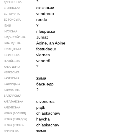
?
ДАРГИНСЬКА
сюконьчи
ЕРЗЯНСЬКА
vendredo
ЕСПЕРАНТО
reede
ЕСТОНСЬКА
?
ЇДИШ
пIаьраска
ІНГУСЬКА
Jumat
ІНДОНЕЗІЙСЬКА
Aoine, an Aoine
ІРЛАНДСЬКА
föstudagur
ІСЛАНДСЬКА
viernes
ІСПАНСЬКА
venerdì
ІТАЛІЙСЬКА
?
КАБАРДИНО-
ЧЕРКЕСЬКА
жұма
КАЗАХСЬКА
басң өдр
КАЛМИЦЬКА
?
КАРАЧАЄВО-
БАЛКАРСЬКА
divendres
КАТАЛАНСЬКА
piątk
КАШУБСЬКА
ch’askachaw
КЕЧУА (БОЛІВІЯ)
haycha
КЕЧУА (ЕКВАДОР)
ch’askachay
КЕЧУА (КУСКО)
жума
КИРГИЗЬКА