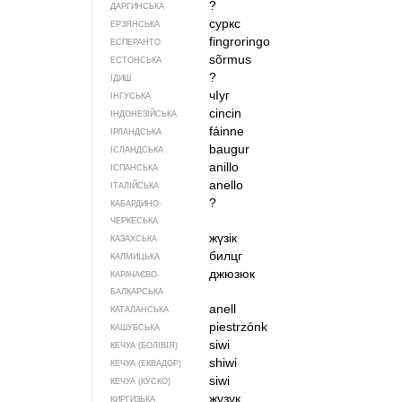
?
ДАРГИНСЬКА
суркс
ЕРЗЯНСЬКА
fingroringo
ЕСПЕРАНТО
sõrmus
ЕСТОНСЬКА
?
ЇДИШ
чIуг
ІНГУСЬКА
cincin
ІНДОНЕЗІЙСЬКА
fáinne
ІРЛАНДСЬКА
baugur
ІСЛАНДСЬКА
anillo
ІСПАНСЬКА
anello
ІТАЛІЙСЬКА
?
КАБАРДИНО-
ЧЕРКЕСЬКА
жүзік
КАЗАХСЬКА
билцг
КАЛМИЦЬКА
джюзюк
КАРАЧАЄВО-
БАЛКАРСЬКА
anell
КАТАЛАНСЬКА
piestrzónk
КАШУБСЬКА
siwi
КЕЧУА (БОЛІВІЯ)
shiwi
КЕЧУА (ЕКВАДОР)
siwi
КЕЧУА (КУСКО)
жүзүк
КИРГИЗЬКА