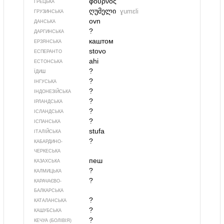
φούρνος
ГРЕЦЬКА
ღუმელი
ɣumɛli
ГРУЗИНСЬКА
ovn
ДАНСЬКА
?
ДАРГИНСЬКА
каштом
ЕРЗЯНСЬКА
stovo
ЕСПЕРАНТО
ahi
ЕСТОНСЬКА
?
ЇДИШ
?
ІНГУСЬКА
?
ІНДОНЕЗІЙСЬКА
?
ІРЛАНДСЬКА
?
ІСЛАНДСЬКА
?
ІСПАНСЬКА
stufa
ІТАЛІЙСЬКА
?
КАБАРДИНО-
ЧЕРКЕСЬКА
пеш
КАЗАХСЬКА
?
КАЛМИЦЬКА
?
КАРАЧАЄВО-
БАЛКАРСЬКА
?
КАТАЛАНСЬКА
?
КАШУБСЬКА
?
КЕЧУА (БОЛІВІЯ)