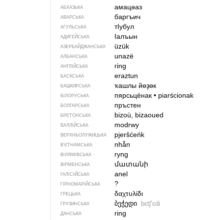
амацәаз
АБХАЗЬКА
баргъич
АВАРСЬКА
тIубул
АГУЛЬСЬКА
Iалъын
АДИГЕЙСЬКА
üzük
АЗЕРБАЙДЖАНСЬКА
unazë
АЛБАНСЬКА
ring
АНГЛІЙСЬКА
eraztun
БАСКСЬКА
ҡашлы йөҙөк
БАШКИРСЬКА
пярсьцёнак
•
piarścionak
БІЛОРУСЬКА
пръстен
БОЛГАРСЬКА
bizoù, bizaoued
БРЕТОНСЬКА
modrwy
ВАЛЛІЙСЬКА
pjeršćeńk
ВЕРХНЬОЛУЖИЦЬКА
nhẫn
В’ЄТНАМСЬКА
ryng
ВІЛЯМІВСЬКА
մատանի
ВІРМЕНСЬКА
anel
ГАЛІСІЙСЬКА
?
ГІРНОМАРІЙСЬКА
δαχτυλίδι
ГРЕЦЬКА
ბეჭედი
bɛtʃʼɛdi
ГРУЗИНСЬКА
ring
ДАНСЬКА