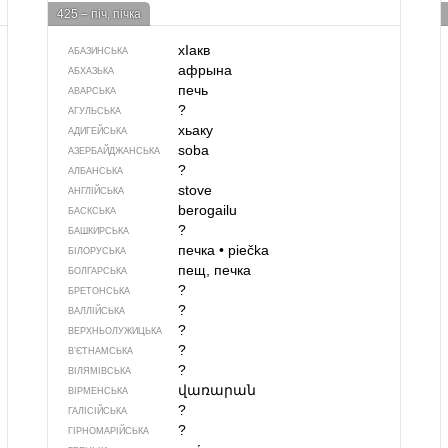
425 – піч, пічка
хIакв
АБАЗИНСЬКА
афрына
АБХАЗЬКА
печь
АВАРСЬКА
?
АГУЛЬСЬКА
хьаку
АДИГЕЙСЬКА
soba
АЗЕРБАЙДЖАНСЬКА
?
АЛБАНСЬКА
stove
АНГЛІЙСЬКА
berogailu
БАСКСЬКА
?
БАШКИРСЬКА
печка
•
piečka
БІЛОРУСЬКА
пещ, печка
БОЛГАРСЬКА
?
БРЕТОНСЬКА
?
ВАЛЛІЙСЬКА
?
ВЕРХНЬОЛУЖИЦЬКА
?
В’ЄТНАМСЬКА
?
ВІЛЯМІВСЬКА
վառարան
ВІРМЕНСЬКА
?
ГАЛІСІЙСЬКА
?
ГІРНОМАРІЙСЬКА