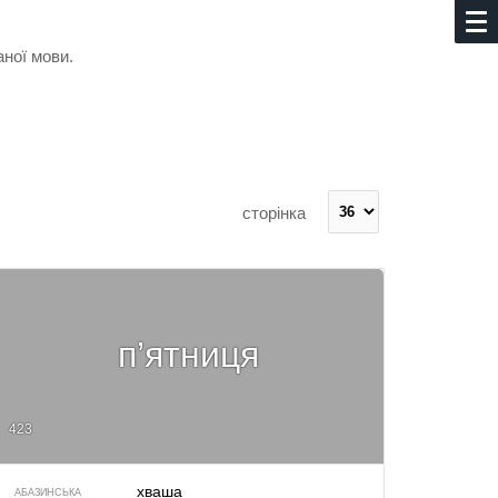
аної мови.
сторінка
п’ятниця
423
хваша
АБАЗИНСЬКА