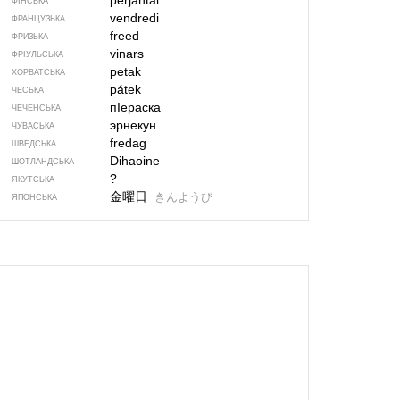
perjantai
ФІНСЬКА
vendredi
ФРАНЦУЗЬКА
freed
ФРИЗЬКА
vinars
ФРІУЛЬСЬКА
petak
ХОРВАТСЬКА
pátek
ЧЕСЬКА
пIераска
ЧЕЧЕНСЬКА
эрнекун
ЧУВАСЬКА
fredag
ШВЕДСЬКА
Dihaoine
ШОТЛАНДСЬКА
?
ЯКУТСЬКА
金曜日
きんようび
ЯПОНСЬКА