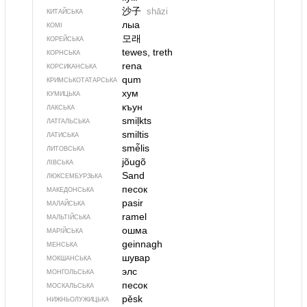
沙子
shāzi
КИТАЙСЬКА
лыа
КОМІ
모래
КОРЕЙСЬКА
tewes, treth
КОРНСЬКА
rena
КОРСИКАНСЬКА
qum
КРИМСЬКОТАТАРСЬКА
хум
КУМИЦЬКА
къун
ЛАКСЬКА
smiļkts
ЛАТГАЛЬСЬКА
smiltis
ЛАТИСЬКА
smė̃lis
ЛИТОВСЬКА
jõugõ
ЛІВСЬКА
Sand
ЛЮКСЕМБУРЗЬКА
песок
МАКЕДОНСЬКА
pasir
МАЛАЙСЬКА
ramel
МАЛЬТІЙСЬКА
ошма
МАРІЙСЬКА
geinnagh
МЕНСЬКА
шувар
МОКШАНСЬКА
элс
МОНГОЛЬСЬКА
песок
МОСКАЛЬСЬКА
pěsk
НИЖНЬОЛУЖИЦЬКА