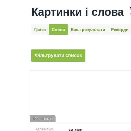
Картинки і слова
Грати
Слова
Ваші результати
Рекорди
Фільтрувати список
421 – кільце
ъатлын
АБАЗИНСЬКА