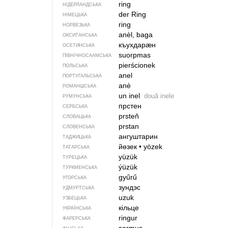
ring
НІДЕРЛАНДСЬКА
der Ring
НІМЕЦЬКА
ring
НОРВЕЗЬКА
anèl, baga
ОКСИТАНСЬКА
къухдарӕн
ОСЕТИНСЬКА
suorpmas
ПІВНІЧНОСААМСЬКА
pierścionek
ПОЛЬСЬКА
anel
ПОРТУГАЛЬСЬКА
anè
РОМАНШСЬКА
un inel
două inele
РУМУНСЬКА
прстен
СЕРБСЬКА
prsteň
СЛОВАЦЬКА
prstan
СЛОВЕНСЬКА
ангуштарин
ТАДЖИЦЬКА
йөзек
•
yözek
ТАТАРСЬКА
yüzük
ТУРЕЦЬКА
ýüzük
ТУРКМЕНСЬКА
gyűrű
УГОРСЬКА
зундэс
УДМУРТСЬКА
uzuk
УЗБЕЦЬКА
кільце
УКРАЇНСЬКА
ringur
ФАРЕРСЬКА