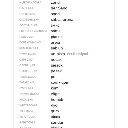
zand
НІДЕРЛАНДСЬКА
der Sand
НІМЕЦЬКА
sand
НОРВЕЗЬКА
sabla, arena
ОКСИТАНСЬКА
змис
ОСЕТИНСЬКА
sáttu
ПІВНІЧНОСААМСЬКА
piasek
ПОЛЬСЬКА
areia
ПОРТУГАЛЬСЬКА
sablun
РОМАНШСЬКА
un nisip
două nisipuri
РУМУНСЬКА
песак
СЕРБСЬКА
piesok
СЛОВАЦЬКА
pesek
СЛОВЕНСЬКА
рег
ТАДЖИЦЬКА
ком
•
qom
ТАТАРСЬКА
kum
ТУРЕЦЬКА
çäge
ТУРКМЕНСЬКА
homok
УГОРСЬКА
луо
УДМУРТСЬКА
qum
УЗБЕЦЬКА
пісок
УКРАЇНСЬКА
sandur
ФАРЕРСЬКА