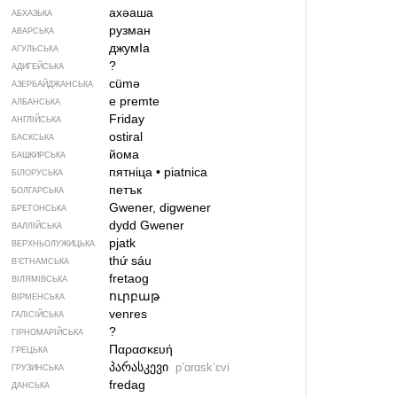
ахәаша
АБХАЗЬКА
рузман
АВАРСЬКА
джумIа
АГУЛЬСЬКА
?
АДИГЕЙСЬКА
cümə
АЗЕРБАЙДЖАНСЬКА
e premte
АЛБАНСЬКА
Friday
АНГЛІЙСЬКА
ostiral
БАСКСЬКА
йома
БАШКИРСЬКА
пятніца
•
piatnica
БІЛОРУСЬКА
петък
БОЛГАРСЬКА
Gwener, digwener
БРЕТОНСЬКА
dydd Gwener
ВАЛЛІЙСЬКА
pjatk
ВЕРХНЬОЛУЖИЦЬКА
thứ sáu
В’ЄТНАМСЬКА
fretaog
ВІЛЯМІВСЬКА
ուրբաթ
ВІРМЕНСЬКА
venres
ГАЛІСІЙСЬКА
?
ГІРНОМАРІЙСЬКА
Παρασκευή
ГРЕЦЬКА
პარასკევი
pʼɑrɑskʼɛvi
ГРУЗИНСЬКА
fredag
ДАНСЬКА