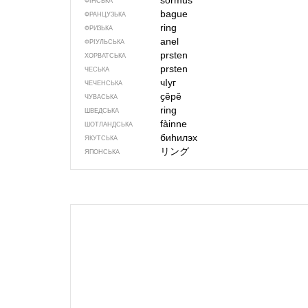
sormus
ФІНСЬКА
bague
ФРАНЦУЗЬКА
ring
ФРИЗЬКА
anel
ФРІУЛЬСЬКА
prsten
ХОРВАТСЬКА
prsten
ЧЕСЬКА
чIуг
ЧЕЧЕНСЬКА
ҫӗрӗ
ЧУВАСЬКА
ring
ШВЕДСЬКА
fàinne
ШОТЛАНДСЬКА
биһилэх
ЯКУТСЬКА
リング
ЯПОНСЬКА