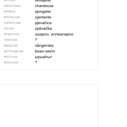
laulajatar
ФІНСЬКА
chanteuse
ФРАНЦУЗЬКА
sjongster
ФРИЗЬКА
cjantante
ФРІУЛЬСЬКА
pjevačica
ХОРВАТСЬКА
zpěvačka
ЧЕСЬКА
эшархо, иллиалархо
ЧЕЧЕНСЬКА
?
ЧУВАСЬКА
sångerska
ШВЕДСЬКА
bean-seinn
ШОТЛАНДСЬКА
ырыаһыт
ЯКУТСЬКА
?
ЯПОНСЬКА