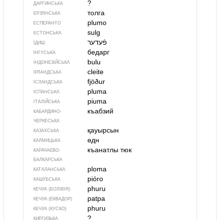
?
ДАРГИНСЬКА
толга
ЕРЗЯНСЬКА
plumo
ЕСПЕРАНТО
sulg
ЕСТОНСЬКА
פֿעדער
ЇДИШ
бедарг
ІНГУСЬКА
bulu
ІНДОНЕЗІЙСЬКА
cleite
ІРЛАНДСЬКА
fjöður
ІСЛАНДСЬКА
pluma
ІСПАНСЬКА
piuma
ІТАЛІЙСЬКА
къабзий
КАБАРДИНО-
ЧЕРКЕСЬКА
қауырсын
КАЗАХСЬКА
өдн
КАЛМИЦЬКА
къанатлы тюк
КАРАЧАЄВО-
БАЛКАРСЬКА
ploma
КАТАЛАНСЬКА
pióro
КАШУБСЬКА
phuru
КЕЧУА (БОЛІВІЯ)
patpa
КЕЧУА (ЕКВАДОР)
phuru
КЕЧУА (КУСКО)
?
КИРГИЗЬКА