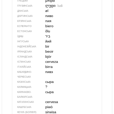
μπίρα
ГРЕЦЬКА
ლუდი
ludi
ГРУЗИНСЬКА
øl
ДАНСЬКА
пиво
ДАРГИНСЬКА
пия
ЕРЗЯНСЬКА
biero
ЕСПЕРАНТО
õlu
ЕСТОНСЬКА
ביר
ЇДИШ
йий
ІНГУСЬКА
bir
ІНДОНЕЗІЙСЬКА
beoir
ІРЛАНДСЬКА
bjór
ІСЛАНДСЬКА
cerveza
ІСПАНСЬКА
birra
ІТАЛІЙСЬКА
пивэ
КАБАРДИНО-
ЧЕРКЕСЬКА
сыра
КАЗАХСЬКА
?
КАЛМИЦЬКА
сыра
КАРАЧАЄВО-
БАЛКАРСЬКА
cervesa
КАТАЛАНСЬКА
piwò
КАШУБСЬКА
sirwisa
КЕЧУА (БОЛІВІЯ)