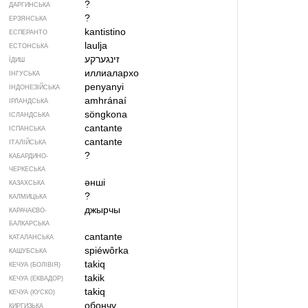
?
ДАРГИНСЬКА
?
ЕРЗЯНСЬКА
kantistino
ЕСПЕРАНТО
laulja
ЕСТОНСЬКА
זינגערקע
ЇДИШ
иллиалархо
ІНГУСЬКА
penyanyi
ІНДОНЕЗІЙСЬКА
amhránaí
ІРЛАНДСЬКА
söngkona
ІСЛАНДСЬКА
cantante
ІСПАНСЬКА
cantante
ІТАЛІЙСЬКА
?
КАБАРДИНО-
ЧЕРКЕСЬКА
әнші
КАЗАХСЬКА
?
КАЛМИЦЬКА
джырчы
КАРАЧАЄВО-
БАЛКАРСЬКА
cantante
КАТАЛАНСЬКА
spiéwôrka
КАШУБСЬКА
takiq
КЕЧУА (БОЛІВІЯ)
takik
КЕЧУА (ЕКВАДОР)
takiq
КЕЧУА (КУСКО)
обончу
КИРГИЗЬКА