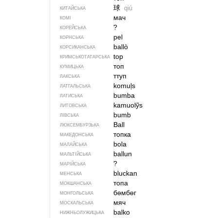
球
qiú
КИТАЙСЬКА
мач
КОМІ
?
КОРЕЙСЬКА
pel
КОРНСЬКА
ballò
КОРСИКАНСЬКА
top
КРИМСЬКОТАТАРСЬКА
топ
КУМИЦЬКА
ттуп
ЛАКСЬКА
komuļs
ЛАТГАЛЬСЬКА
bumba
ЛАТИСЬКА
kamuolỹs
ЛИТОВСЬКА
bumb
ЛІВСЬКА
Ball
ЛЮКСЕМБУРЗЬКА
топка
МАКЕДОНСЬКА
bola
МАЛАЙСЬКА
ballun
МАЛЬТІЙСЬКА
?
МАРІЙСЬКА
bluckan
МЕНСЬКА
топа
МОКШАНСЬКА
бөмбөг
МОНГОЛЬСЬКА
мяч
МОСКАЛЬСЬКА
balko
НИЖНЬОЛУЖИЦЬКА