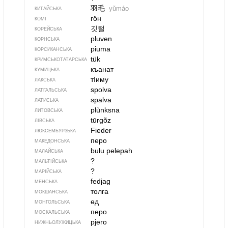
羽毛
yǔmáo
КИТАЙСЬКА
гӧн
КОМІ
깃털
КОРЕЙСЬКА
pluven
КОРНСЬКА
piuma
КОРСИКАНСЬКА
tük
КРИМСЬКОТАТАРСЬКА
къанат
КУМИЦЬКА
тIиму
ЛАКСЬКА
spolva
ЛАТГАЛЬСЬКА
spalva
ЛАТИСЬКА
plùnksna
ЛИТОВСЬКА
tūrgõz
ЛІВСЬКА
Fieder
ЛЮКСЕМБУРЗЬКА
перо
МАКЕДОНСЬКА
bulu pelepah
МАЛАЙСЬКА
?
МАЛЬТІЙСЬКА
?
МАРІЙСЬКА
fedjag
МЕНСЬКА
толга
МОКШАНСЬКА
өд
МОНГОЛЬСЬКА
перо
МОСКАЛЬСЬКА
pjero
НИЖНЬОЛУЖИЦЬКА