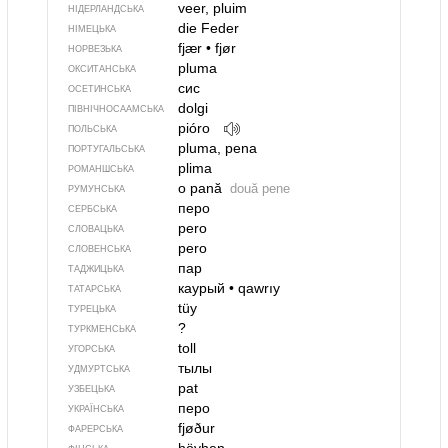
veer, pluim
НІДЕРЛАНДСЬКА
die Feder
НІМЕЦЬКА
fjær
•
fjør
НОРВЕЗЬКА
pluma
ОКСИТАНСЬКА
сис
ОСЕТИНСЬКА
dolgi
ПІВНІЧНОСААМСЬКА
pióro
ПОЛЬСЬКА
pluma, pena
ПОРТУГАЛЬСЬКА
plima
РОМАНШСЬКА
o pană
două pene
РУМУНСЬКА
перо
СЕРБСЬКА
pero
СЛОВАЦЬКА
pero
СЛОВЕНСЬКА
пар
ТАДЖИЦЬКА
каурый
•
qawrıy
ТАТАРСЬКА
tüy
ТУРЕЦЬКА
?
ТУРКМЕНСЬКА
toll
УГОРСЬКА
тылы
УДМУРТСЬКА
pat
УЗБЕЦЬКА
перо
УКРАЇНСЬКА
fjøður
ФАРЕРСЬКА