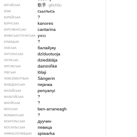
歌手
gēshǒu
КИТАЙСЬКА
сьылысь
КОМІ
?
КОРЕЙСЬКА
kanores
КОРНСЬКА
cantarina
КОРСИКАНСЬКА
yırcı
КРИМСЬКОТАТАРСЬКА
?
КУМИЦЬКА
балайуку
ЛАКСЬКА
dzīduotuoja
ЛАТГАЛЬСЬКА
dziedātāja
ЛАТИСЬКА
daininiñkė
ЛИТОВСЬКА
lōlaji
ЛІВСЬКА
Sängerin
ЛЮКСЕМБУРЗЬКА
пејачка
МАКЕДОНСЬКА
penyanyi
МАЛАЙСЬКА
?
МАЛЬТІЙСЬКА
?
МАРІЙСЬКА
ben-arraneagh
МЕНСЬКА
?
МОКШАНСЬКА
дуучин
МОНГОЛЬСЬКА
певица
МОСКАЛЬСЬКА
spiwarka
НИЖНЬОЛУЖИЦЬКА