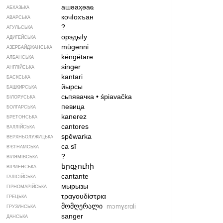
ашәаҳәаҩ
АБХАЗЬКА
кочIохъан
АВАРСЬКА
?
АГУЛЬСЬКА
орэдыIу
АДИГЕЙСЬКА
mügənni
АЗЕРБАЙДЖАНСЬКА
këngëtare
АЛБАНСЬКА
singer
АНГЛІЙСЬКА
kantari
БАСКСЬКА
йырсы
БАШКИРСЬКА
сьпявачка
•
śpiavačka
БІЛОРУСЬКА
певица
БОЛГАРСЬКА
kanerez
БРЕТОНСЬКА
cantores
ВАЛЛІЙСЬКА
spěwarka
ВЕРХНЬОЛУЖИЦЬКА
ca sĩ
В’ЄТНАМСЬКА
?
ВІЛЯМІВСЬКА
երգչուհի
ВІРМЕНСЬКА
cantante
ГАЛІСІЙСЬКА
мырызы
ГІРНОМАРІЙСЬКА
τραγουδίστρια
ГРЕЦЬКА
მომღერალი
mɔmɣɛrɑli
ГРУЗИНСЬКА
sanger
ДАНСЬКА