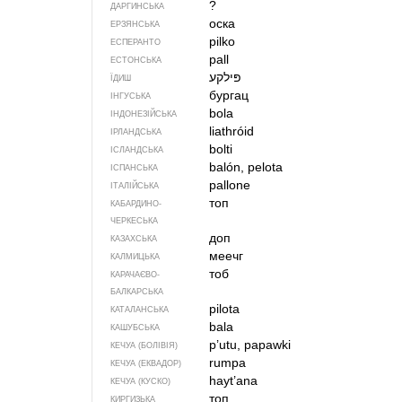
?
ДАРГИНСЬКА
оска
ЕРЗЯНСЬКА
pilko
ЕСПЕРАНТО
pall
ЕСТОНСЬКА
פּילקע
ЇДИШ
бургац
ІНГУСЬКА
bola
ІНДОНЕЗІЙСЬКА
liathróid
ІРЛАНДСЬКА
bolti
ІСЛАНДСЬКА
balón, pelota
ІСПАНСЬКА
pallone
ІТАЛІЙСЬКА
топ
КАБАРДИНО-
ЧЕРКЕСЬКА
доп
КАЗАХСЬКА
меечг
КАЛМИЦЬКА
тоб
КАРАЧАЄВО-
БАЛКАРСЬКА
pilota
КАТАЛАНСЬКА
bala
КАШУБСЬКА
p’utu, papawki
КЕЧУА (БОЛІВІЯ)
rumpa
КЕЧУА (ЕКВАДОР)
hayt’ana
КЕЧУА (КУСКО)
топ
КИРГИЗЬКА