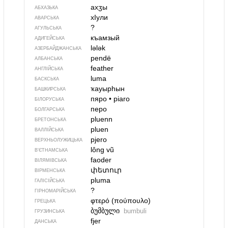
ахӡы
АБХАЗЬКА
хIули
АВАРСЬКА
?
АГУЛЬСЬКА
къамзый
АДИГЕЙСЬКА
lələk
АЗЕРБАЙДЖАНСЬКА
pendë
АЛБАНСЬКА
feather
АНГЛІЙСЬКА
luma
БАСКСЬКА
ҡауырһын
БАШКИРСЬКА
пяро
•
piaro
БІЛОРУСЬКА
перо
БОЛГАРСЬКА
pluenn
БРЕТОНСЬКА
pluen
ВАЛЛІЙСЬКА
pjero
ВЕРХНЬОЛУЖИЦЬКА
lông vũ
В’ЄТНАМСЬКА
faoder
ВІЛЯМІВСЬКА
փետուր
ВІРМЕНСЬКА
pluma
ГАЛІСІЙСЬКА
?
ГІРНОМАРІЙСЬКА
φτερό (πούπουλο)
ГРЕЦЬКА
ბუმბული
bumbuli
ГРУЗИНСЬКА
fjer
ДАНСЬКА