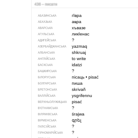
436 – писати
гIвра
АБАЗИНСЬКА
аҩра
АБХАЗЬКА
хъвазе
АВАРСЬКА
ликIенас
АГУЛЬСЬКА
?
АДИГЕЙСЬКА
yazmaq
АЗЕРБАЙДЖАНСЬКА
shkruaj
АЛБАНСЬКА
to write
АНГЛІЙСЬКА
idatzi
БАСКСЬКА
?
БАШКИРСЬКА
пісаць
•
pisać
БІЛОРУСЬКА
пиша
БОЛГАРСЬКА
skrivañ
БРЕТОНСЬКА
ysgrifennu
ВАЛЛІЙСЬКА
pisać
ВЕРХНЬОЛУЖИЦЬКА
?
В’ЄТНАМСЬКА
śrajwa
ВІЛЯМІВСЬКА
գրել
ВІРМЕНСЬКА
?
ГАЛІСІЙСЬКА
?
ГІРНОМАРІЙСЬКА