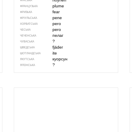
höyhen
ФІНСЬКА
plume
ФРАНЦУЗЬКА
fear
ФРИЗЬКА
pene
ФРІУЛЬСЬКА
pero
ХОРВАТСЬКА
pero
ЧЕСЬКА
пелаг
ЧЕЧЕНСЬКА
?
ЧУВАСЬКА
fjäder
ШВЕДСЬКА
ite
ШОТЛАНДСЬКА
куорсун
ЯКУТСЬКА
?
ЯПОНСЬКА