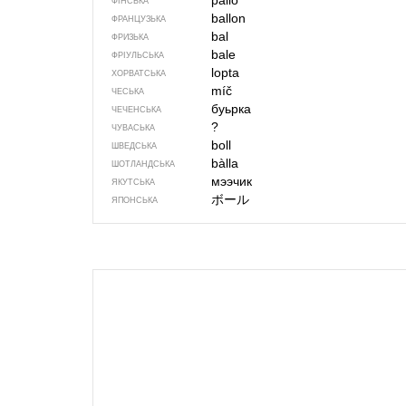
pallo
ФІНСЬКА
ballon
ФРАНЦУЗЬКА
bal
ФРИЗЬКА
bale
ФРІУЛЬСЬКА
lopta
ХОРВАТСЬКА
míč
ЧЕСЬКА
буьрка
ЧЕЧЕНСЬКА
?
ЧУВАСЬКА
boll
ШВЕДСЬКА
bàlla
ШОТЛАНДСЬКА
мээчик
ЯКУТСЬКА
ボール
ЯПОНСЬКА