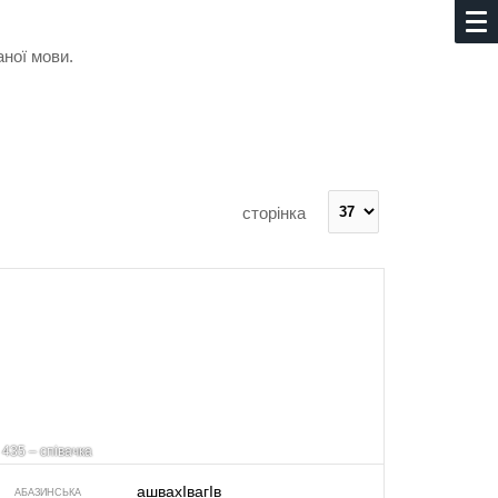
аної мови.
сторінка
435 – співачка
ашвахIвагIв
АБАЗИНСЬКА