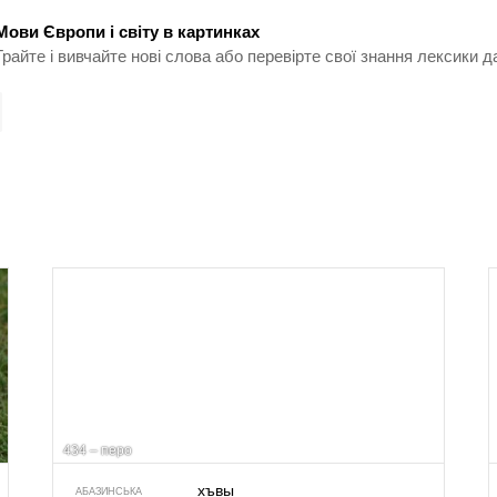
Мови Європи і світу в картинках
Грайте і вивчайте нові слова або перевірте свої знання лексики д
434 – перо
хъвы
АБАЗИНСЬКА