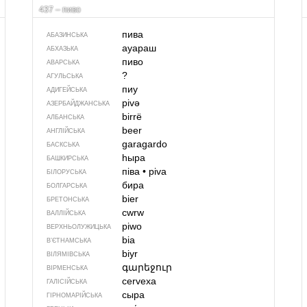
437 – пиво
пива
АБАЗИНСЬКА
ауараш
АБХАЗЬКА
пиво
АВАРСЬКА
?
АГУЛЬСЬКА
пиу
АДИГЕЙСЬКА
pivə
АЗЕРБАЙДЖАНСЬКА
birrë
АЛБАНСЬКА
beer
АНГЛІЙСЬКА
garagardo
БАСКСЬКА
һыра
БАШКИРСЬКА
піва
•
piva
БІЛОРУСЬКА
бира
БОЛГАРСЬКА
bier
БРЕТОНСЬКА
cwrw
ВАЛЛІЙСЬКА
piwo
ВЕРХНЬОЛУЖИЦЬКА
bia
В’ЄТНАМСЬКА
biyr
ВІЛЯМІВСЬКА
գարեջուր
ВІРМЕНСЬКА
cervexa
ГАЛІСІЙСЬКА
сыра
ГІРНОМАРІЙСЬКА