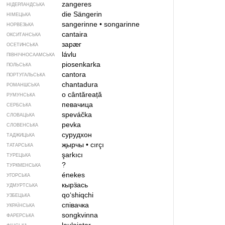
zangeres
НІДЕРЛАНДСЬКА
die Sängerin
НІМЕЦЬКА
sangerinne
•
songarinne
НОРВЕЗЬКА
cantaira
ОКСИТАНСЬКА
зарӕг
ОСЕТИНСЬКА
lávlu
ПІВНІЧНОСААМСЬКА
piosenkarka
ПОЛЬСЬКА
cantora
ПОРТУГАЛЬСЬКА
chantadura
РОМАНШСЬКА
o cântăreață
РУМУНСЬКА
певачица
СЕРБСЬКА
speváčka
СЛОВАЦЬКА
pevka
СЛОВЕНСЬКА
сурудхон
ТАДЖИЦЬКА
җырчы
•
cırçı
ТАТАРСЬКА
şarkıcı
ТУРЕЦЬКА
?
ТУРКМЕНСЬКА
énekes
УГОРСЬКА
кырӟась
УДМУРТСЬКА
qoʻshiqchi
УЗБЕЦЬКА
співачка
УКРАЇНСЬКА
songkvinna
ФАРЕРСЬКА