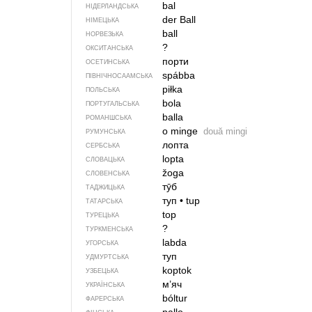
bal
НІДЕРЛАНДСЬКА
der Ball
НІМЕЦЬКА
ball
НОРВЕЗЬКА
?
ОКСИТАНСЬКА
порти
ОСЕТИНСЬКА
spábba
ПІВНІЧНОСААМСЬКА
piłka
ПОЛЬСЬКА
bola
ПОРТУГАЛЬСЬКА
balla
РОМАНШСЬКА
o minge
două mingi
РУМУНСЬКА
лопта
СЕРБСЬКА
lopta
СЛОВАЦЬКА
žoga
СЛОВЕНСЬКА
тӯб
ТАДЖИЦЬКА
туп
•
tup
ТАТАРСЬКА
top
ТУРЕЦЬКА
?
ТУРКМЕНСЬКА
labda
УГОРСЬКА
туп
УДМУРТСЬКА
koptok
УЗБЕЦЬКА
м’яч
УКРАЇНСЬКА
bóltur
ФАРЕРСЬКА