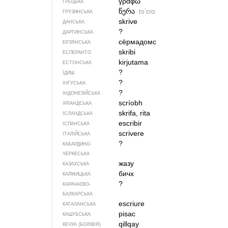
γράφω
ГРЕЦЬКА
წერა
tsʼɛrɑ
ГРУЗИНСЬКА
skrive
ДАНСЬКА
?
ДАРГИНСЬКА
сёрмадомс
ЕРЗЯНСЬКА
skribi
ЕСПЕРАНТО
kirjutama
ЕСТОНСЬКА
?
ЇДИШ
?
ІНГУСЬКА
?
ІНДОНЕЗІЙСЬКА
scríobh
ІРЛАНДСЬКА
skrifa, rita
ІСЛАНДСЬКА
escribir
ІСПАНСЬКА
scrivere
ІТАЛІЙСЬКА
?
КАБАРДИНО-
ЧЕРКЕСЬКА
жазу
КАЗАХСЬКА
бичх
КАЛМИЦЬКА
?
КАРАЧАЄВО-
БАЛКАРСЬКА
escriure
КАТАЛАНСЬКА
pisac
КАШУБСЬКА
qillqay
КЕЧУА (БОЛІВІЯ)