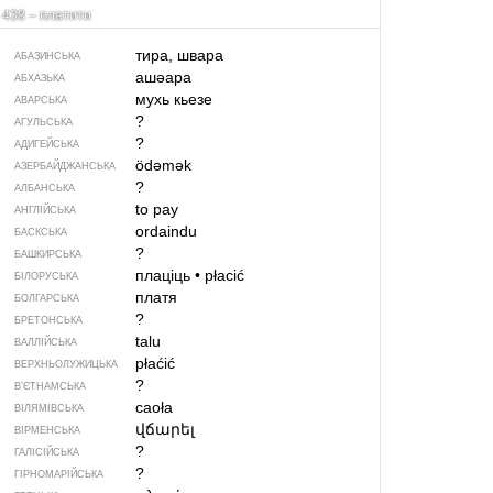
438 – платити
тира, швара
АБАЗИНСЬКА
ашәара
АБХАЗЬКА
мухь кьезе
АВАРСЬКА
?
АГУЛЬСЬКА
?
АДИГЕЙСЬКА
ödəmək
АЗЕРБАЙДЖАНСЬКА
?
АЛБАНСЬКА
to pay
АНГЛІЙСЬКА
ordaindu
БАСКСЬКА
?
БАШКИРСЬКА
плаціць
•
płacić
БІЛОРУСЬКА
платя
БОЛГАРСЬКА
?
БРЕТОНСЬКА
talu
ВАЛЛІЙСЬКА
płaćić
ВЕРХНЬОЛУЖИЦЬКА
?
В’ЄТНАМСЬКА
caoła
ВІЛЯМІВСЬКА
վճարել
ВІРМЕНСЬКА
?
ГАЛІСІЙСЬКА
?
ГІРНОМАРІЙСЬКА