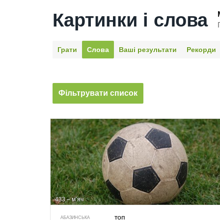
Картинки і слова
Грати
Слова
Ваші результати
Рекорди
Фільтрувати список
433 – м’яч
топ
АБАЗИНСЬКА