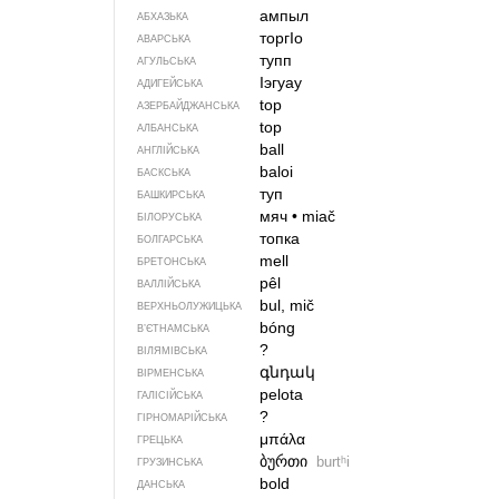
ампыл
АБХАЗЬКА
торгIо
АВАРСЬКА
тупп
АГУЛЬСЬКА
Iэгуау
АДИГЕЙСЬКА
top
АЗЕРБАЙДЖАНСЬКА
top
АЛБАНСЬКА
ball
АНГЛІЙСЬКА
baloi
БАСКСЬКА
туп
БАШКИРСЬКА
мяч
•
miač
БІЛОРУСЬКА
топка
БОЛГАРСЬКА
mell
БРЕТОНСЬКА
pêl
ВАЛЛІЙСЬКА
bul, mič
ВЕРХНЬОЛУЖИЦЬКА
bóng
В’ЄТНАМСЬКА
?
ВІЛЯМІВСЬКА
գնդակ
ВІРМЕНСЬКА
pelota
ГАЛІСІЙСЬКА
?
ГІРНОМАРІЙСЬКА
μπάλα
ГРЕЦЬКА
ბურთი
burtʰi
ГРУЗИНСЬКА
bold
ДАНСЬКА