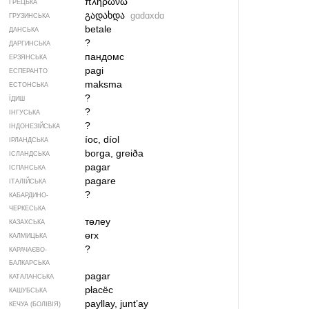
πληρώνω
ГРЕЦЬКА
გადახდა
gɑdɑxdɑ
ГРУЗИНСЬКА
betale
ДАНСЬКА
?
ДАРГИНСЬКА
пандомс
ЕРЗЯНСЬКА
pagi
ЕСПЕРАНТО
maksma
ЕСТОНСЬКА
?
ЇДИШ
?
ІНГУСЬКА
?
ІНДОНЕЗІЙСЬКА
íoc, díol
ІРЛАНДСЬКА
borga, greiða
ІСЛАНДСЬКА
pagar
ІСПАНСЬКА
pagare
ІТАЛІЙСЬКА
?
КАБАРДИНО-
ЧЕРКЕСЬКА
төлеу
КАЗАХСЬКА
өгх
КАЛМИЦЬКА
?
КАРАЧАЄВО-
БАЛКАРСЬКА
pagar
КАТАЛАНСЬКА
płacëc
КАШУБСЬКА
payllay, junt’ay
КЕЧУА (БОЛІВІЯ)