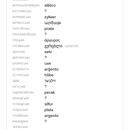
slěbro
ВЕРХНЬОЛУЖИЦЬКА
?
В’ЄТНАМСЬКА
zyłwer
ВІЛЯМІВСЬКА
արծաթ
ВІРМЕНСЬКА
prata
ГАЛІСІЙСЬКА
?
ГІРНОМАРІЙСЬКА
άργυρος
ГРЕЦЬКА
ვერცხლი
vɛrtsʰxli
ГРУЗИНСЬКА
sølv
ДАНСЬКА
?
ДАРГИНСЬКА
сия
ЕРЗЯНСЬКА
arĝento
ЕСПЕРАНТО
hõbe
ЕСТОНСЬКА
ЇДИШ
?
ІНГУСЬКА
perak
ІНДОНЕЗІЙСЬКА
?
ІРЛАНДСЬКА
silfur
ІСЛАНДСЬКА
plata
ІСПАНСЬКА
argento
ІТАЛІЙСЬКА
?
КАБАРДИНО-
ЧЕРКЕСЬКА