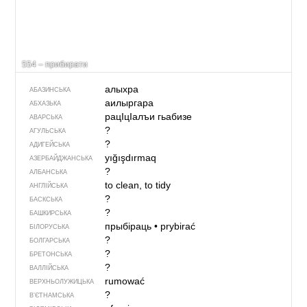
554 – прибирати
алыхра
АБАЗИНСЬКА
аилыргара
АБХАЗЬКА
рацIцIалъи гьабизе
АВАРСЬКА
?
АГУЛЬСЬКА
?
АДИГЕЙСЬКА
yığışdırmaq
АЗЕРБАЙДЖАНСЬКА
?
АЛБАНСЬКА
to clean, to tidy
АНГЛІЙСЬКА
?
БАСКСЬКА
?
БАШКИРСЬКА
прыбіраць
•
prybirać
БІЛОРУСЬКА
?
БОЛГАРСЬКА
?
БРЕТОНСЬКА
?
ВАЛЛІЙСЬКА
rumować
ВЕРХНЬОЛУЖИЦЬКА
?
В’ЄТНАМСЬКА