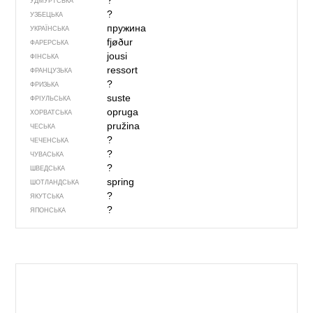
?
УДМУРТСЬКА
?
УЗБЕЦЬКА
пружина
УКРАЇНСЬКА
fjøður
ФАРЕРСЬКА
jousi
ФІНСЬКА
ressort
ФРАНЦУЗЬКА
?
ФРИЗЬКА
suste
ФРІУЛЬСЬКА
opruga
ХОРВАТСЬКА
pružina
ЧЕСЬКА
?
ЧЕЧЕНСЬКА
?
ЧУВАСЬКА
?
ШВЕДСЬКА
spring
ШОТЛАНДСЬКА
?
ЯКУТСЬКА
?
ЯПОНСЬКА