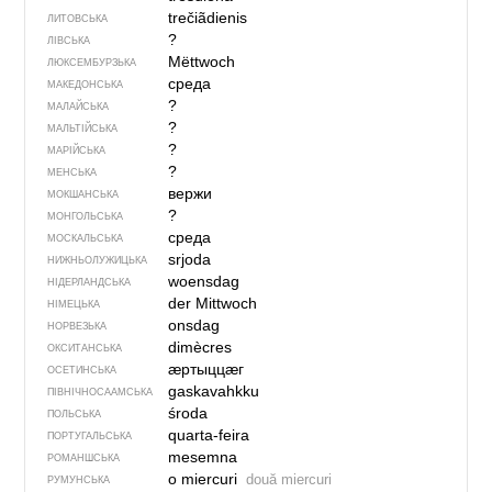
trečiãdienis
ЛИТОВСЬКА
?
ЛІВСЬКА
Mëttwoch
ЛЮКСЕМБУРЗЬКА
среда
МАКЕДОНСЬКА
?
МАЛАЙСЬКА
?
МАЛЬТІЙСЬКА
?
МАРІЙСЬКА
?
МЕНСЬКА
вержи
МОКШАНСЬКА
?
МОНГОЛЬСЬКА
среда
МОСКАЛЬСЬКА
srjoda
НИЖНЬОЛУЖИЦЬКА
woensdag
НІДЕРЛАНДСЬКА
der Mittwoch
НІМЕЦЬКА
onsdag
НОРВЕЗЬКА
dimècres
ОКСИТАНСЬКА
ӕртыццӕг
ОСЕТИНСЬКА
gaskavahkku
ПІВНІЧНОСААМСЬКА
środa
ПОЛЬСЬКА
quarta-feira
ПОРТУГАЛЬСЬКА
mesemna
РОМАНШСЬКА
o miercuri
două miercuri
РУМУНСЬКА