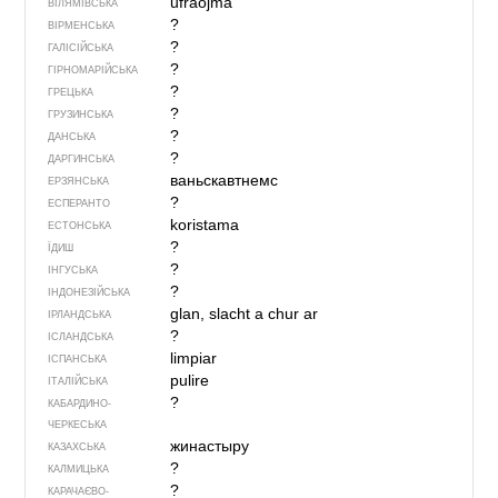
ufraojma
ВІЛЯМІВСЬКА
?
ВІРМЕНСЬКА
?
ГАЛІСІЙСЬКА
?
ГІРНОМАРІЙСЬКА
?
ГРЕЦЬКА
?
ГРУЗИНСЬКА
?
ДАНСЬКА
?
ДАРГИНСЬКА
ваньскавтнемс
ЕРЗЯНСЬКА
?
ЕСПЕРАНТО
koristama
ЕСТОНСЬКА
?
ЇДИШ
?
ІНГУСЬКА
?
ІНДОНЕЗІЙСЬКА
glan, slacht a chur ar
ІРЛАНДСЬКА
?
ІСЛАНДСЬКА
limpiar
ІСПАНСЬКА
pulire
ІТАЛІЙСЬКА
?
КАБАРДИНО-
ЧЕРКЕСЬКА
жинастыру
КАЗАХСЬКА
?
КАЛМИЦЬКА
?
КАРАЧАЄВО-