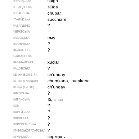
súigh
ІРЛАНДСЬКА
sjúga
ІСЛАНДСЬКА
chupar
ІСПАНСЬКА
succhiare
ІТАЛІЙСЬКА
?
КАБАРДИНО-
ЧЕРКЕСЬКА
ему
КАЗАХСЬКА
?
КАЛМИЦЬКА
?
КАРАЧАЄВО-
БАЛКАРСЬКА
xuclar
КАТАЛАНСЬКА
?
КАШУБСЬКА
ch’unqay
КЕЧУА (БОЛІВІЯ)
chumkana, tsumkana
КЕЧУА (ЕКВАДОР)
ch’unqay
КЕЧУА (КУСКО)
?
КИРГИЗЬКА
吮
shǔn
КИТАЙСЬКА
?
КОМІ
?
КОРЕЙСЬКА
?
КОРНСЬКА
?
КОРСИКАНСЬКА
?
КРИМСЬКОТАТАРСЬКА
сормакъ
КУМИЦЬКА