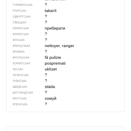
?
ТУРКМЕНСЬКА
takarít
УГОРСЬКА
?
УДМУРТСЬКА
?
УЗБЕЦЬКА
прибирати
УКРАЇНСЬКА
?
ФАРЕРСЬКА
?
ФІНСЬКА
nettoyer, ranger
ФРАНЦУЗЬКА
?
ФРИЗЬКА
fâ pulizie
ФРІУЛЬСЬКА
pospremati
ХОРВАТСЬКА
uklízet
ЧЕСЬКА
?
ЧЕЧЕНСЬКА
?
ЧУВАСЬКА
städa
ШВЕДСЬКА
?
ШОТЛАНДСЬКА
хомуй
ЯКУТСЬКА
?
ЯПОНСЬКА