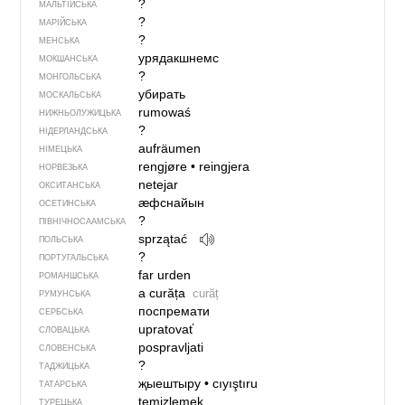
?
МАЛЬТІЙСЬКА
?
МАРІЙСЬКА
?
МЕНСЬКА
урядакшнемс
МОКШАНСЬКА
?
МОНГОЛЬСЬКА
убирать
МОСКАЛЬСЬКА
rumowaś
НИЖНЬОЛУЖИЦЬКА
?
НІДЕРЛАНДСЬКА
aufräumen
НІМЕЦЬКА
rengjøre
•
reingjera
НОРВЕЗЬКА
netejar
ОКСИТАНСЬКА
ӕфснайын
ОСЕТИНСЬКА
?
ПІВНІЧНОСААМСЬКА
sprzątać
ПОЛЬСЬКА
?
ПОРТУГАЛЬСЬКА
far urden
РОМАНШСЬКА
a curăța
curăț
РУМУНСЬКА
поспремати
СЕРБСЬКА
upratovať
СЛОВАЦЬКА
pospravljati
СЛОВЕНСЬКА
?
ТАДЖИЦЬКА
җыештыру
•
cıyıştıru
ТАТАРСЬКА
temizlemek
ТУРЕЦЬКА