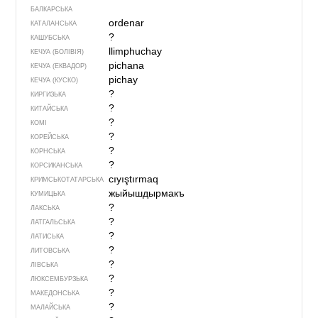
БАЛКАРСЬКА
ordenar
КАТАЛАНСЬКА
?
КАШУБСЬКА
llimphuchay
КЕЧУА (БОЛІВІЯ)
pichana
КЕЧУА (ЕКВАДОР)
pichay
КЕЧУА (КУСКО)
?
КИРГИЗЬКА
?
КИТАЙСЬКА
?
КОМІ
?
КОРЕЙСЬКА
?
КОРНСЬКА
?
КОРСИКАНСЬКА
cıyıştırmaq
КРИМСЬКОТАТАРСЬКА
жыйышдырмакъ
КУМИЦЬКА
?
ЛАКСЬКА
?
ЛАТГАЛЬСЬКА
?
ЛАТИСЬКА
?
ЛИТОВСЬКА
?
ЛІВСЬКА
?
ЛЮКСЕМБУРЗЬКА
?
МАКЕДОНСЬКА
?
МАЛАЙСЬКА