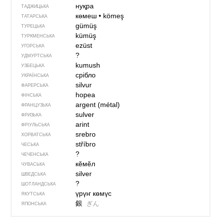
нуқра
ТАДЖИЦЬКА
көмеш
•
kömeş
ТАТАРСЬКА
gümüş
ТУРЕЦЬКА
kümüş
ТУРКМЕНСЬКА
ezüst
УГОРСЬКА
?
УДМУРТСЬКА
kumush
УЗБЕЦЬКА
срібло
УКРАЇНСЬКА
silvur
ФАРЕРСЬКА
hopea
ФІНСЬКА
argent (métal)
ФРАНЦУЗЬКА
sulver
ФРИЗЬКА
arint
ФРІУЛЬСЬКА
srebro
ХОРВАТСЬКА
stříbro
ЧЕСЬКА
?
ЧЕЧЕНСЬКА
кӗмӗл
ЧУВАСЬКА
silver
ШВЕДСЬКА
?
ШОТЛАНДСЬКА
үрүҥ көмүс
ЯКУТСЬКА
銀
ぎん
ЯПОНСЬКА