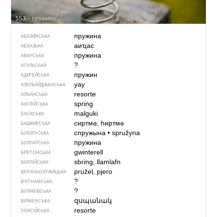
553 – пружина
пружина
АБАЗИНСЬКА
аиҵас
АБХАЗЬКА
пружина
АВАРСЬКА
?
АГУЛЬСЬКА
пружин
АДИГЕЙСЬКА
yay
АЗЕРБАЙДЖАНСЬКА
resorte
АЛБАНСЬКА
spring
АНГЛІЙСЬКА
malguki
БАСКСЬКА
сиртмә, һиртмә
БАШКИРСЬКА
спружына
•
spružyna
БІЛОРУСЬКА
пружина
БОЛГАРСЬКА
gwinterell
БРЕТОНСЬКА
sbring, llamlafn
ВАЛЛІЙСЬКА
pružel, pjero
ВЕРХНЬОЛУЖИЦЬКА
?
В’ЄТНАМСЬКА
?
ВІЛЯМІВСЬКА
զսպանակ
ВІРМЕНСЬКА
resorte
ГАЛІСІЙСЬКА