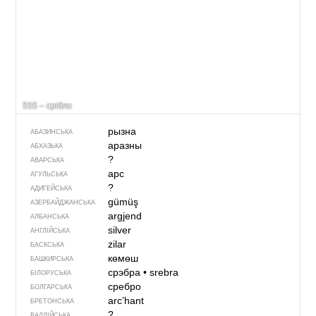
555 – срібло
рызна
АБАЗИНСЬКА
аразны
АБХАЗЬКА
?
АВАРСЬКА
арс
АГУЛЬСЬКА
?
АДИГЕЙСЬКА
gümüş
АЗЕРБАЙДЖАНСЬКА
argjend
АЛБАНСЬКА
silver
АНГЛІЙСЬКА
zilar
БАСКСЬКА
көмөш
БАШКИРСЬКА
срэбра
•
srebra
БІЛОРУСЬКА
сребро
БОЛГАРСЬКА
arc’hant
БРЕТОНСЬКА
?
ВАЛЛІЙСЬКА