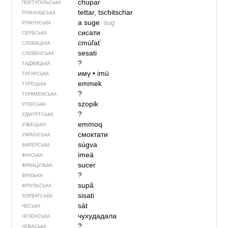
chupar
ПОРТУГАЛЬСЬКА
tettar, tschitschar
РОМАНШСЬКА
a suge
sug
РУМУНСЬКА
сисати
СЕРБСЬКА
cmúľať
СЛОВАЦЬКА
sesati
СЛОВЕНСЬКА
?
ТАДЖИЦЬКА
имү
•
imü
ТАТАРСЬКА
emmek
ТУРЕЦЬКА
?
ТУРКМЕНСЬКА
szopik
УГОРСЬКА
?
УДМУРТСЬКА
emmoq
УЗБЕЦЬКА
смоктати
УКРАЇНСЬКА
súgva
ФАРЕРСЬКА
imeä
ФІНСЬКА
sucer
ФРАНЦУЗЬКА
?
ФРИЗЬКА
supâ
ФРІУЛЬСЬКА
sisati
ХОРВАТСЬКА
sát
ЧЕСЬКА
чухудадала
ЧЕЧЕНСЬКА
?
ЧУВАСЬКА