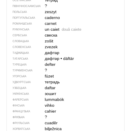
тетрад
ОСЕТИНСЬКА
?
ПІВНІЧНОСААМСЬКА
zeszyt
ПОЛЬСЬКА
caderno
ПОРТУГАЛЬСЬКА
carnet
РОМАНШСЬКА
un caiet
două caiete
РУМУНСЬКА
свеска
СЕРБСЬКА
zošit
СЛОВАЦЬКА
zvezek
СЛОВЕНСЬКА
дафтар
ТАДЖИЦЬКА
дәфтәр
•
däftär
ТАТАРСЬКА
defter
ТУРЕЦЬКА
?
ТУРКМЕНСЬКА
füzet
УГОРСЬКА
тетрадь
УДМУРТСЬКА
daftar
УЗБЕЦЬКА
зошит
УКРАЇНСЬКА
lummabók
ФАРЕРСЬКА
vihko
ФІНСЬКА
cahier
ФРАНЦУЗЬКА
?
ФРИЗЬКА
cuadêr
ФРІУЛЬСЬКА
bilježnica
ХОРВАТСЬКА