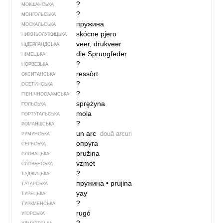
?
МОКШАНСЬКА
?
МОНГОЛЬСЬКА
пружина
МОСКАЛЬСЬКА
skócne pjero
НИЖНЬОЛУЖИЦЬКА
veer, drukveer
НІДЕРЛАНДСЬКА
die Sprungfeder
НІМЕЦЬКА
?
НОРВЕЗЬКА
ressòrt
ОКСИТАНСЬКА
?
ОСЕТИНСЬКА
?
ПІВНІЧНОСААМСЬКА
sprężyna
ПОЛЬСЬКА
mola
ПОРТУГАЛЬСЬКА
?
РОМАНШСЬКА
un arc
două arcuri
РУМУНСЬКА
опруга
СЕРБСЬКА
pružina
СЛОВАЦЬКА
vzmet
СЛОВЕНСЬКА
?
ТАДЖИЦЬКА
пружина
•
prujina
ТАТАРСЬКА
yay
ТУРЕЦЬКА
?
ТУРКМЕНСЬКА
rugó
УГОРСЬКА