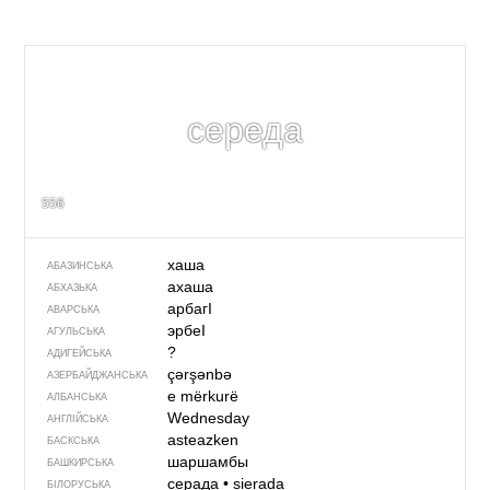
середа
556
хаша
АБАЗИНСЬКА
ахаша
АБХАЗЬКА
арбагI
АВАРСЬКА
эрбеI
АГУЛЬСЬКА
?
АДИГЕЙСЬКА
çərşənbə
АЗЕРБАЙДЖАНСЬКА
e mërkurë
АЛБАНСЬКА
Wednesday
АНГЛІЙСЬКА
asteazken
БАСКСЬКА
шаршамбы
БАШКИРСЬКА
серада
•
sierada
БІЛОРУСЬКА