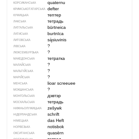
quaternu
КОРСИКАНСЬКА
defter
КРИМСЬКОТАТАРСЬКА
тептер
КУМИЦЬКА
тетрадь
ЛАКСЬКА
būrtneica
ЛАТГАЛЬСЬКА
burtnīca
ЛАТИСЬКА
są́siuvinis
ЛИТОВСЬКА
?
ЛІВСЬКА
?
ЛЮКСЕМБУРЗЬКА
тетратка
МАКЕДОНСЬКА
?
МАЛАЙСЬКА
?
МАЛЬТІЙСЬКА
?
МАРІЙСЬКА
lioar screeuee
МЕНСЬКА
?
МОКШАНСЬКА
дэвтэр
МОНГОЛЬСЬКА
тетрадь
МОСКАЛЬСЬКА
zešywk
НИЖНЬОЛУЖИЦЬКА
schrift
НІДЕРЛАНДСЬКА
das Heft
НІМЕЦЬКА
notisbok
НОРВЕЗЬКА
quasèrn
ОКСИТАНСЬКА