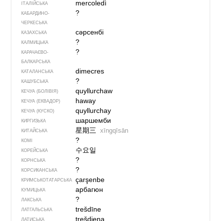
mercoledì
ІТАЛІЙСЬКА
?
КАБАРДИНО-
ЧЕРКЕСЬКА
сәрсенбі
КАЗАХСЬКА
?
КАЛМИЦЬКА
?
КАРАЧАЄВО-
БАЛКАРСЬКА
dimecres
КАТАЛАНСЬКА
?
КАШУБСЬКА
quyllurchaw
КЕЧУА (БОЛІВІЯ)
haway
КЕЧУА (ЕКВАДОР)
quyllurchay
КЕЧУА (КУСКО)
шаршемби
КИРГИЗЬКА
星期三
xīngqīsān
КИТАЙСЬКА
?
КОМІ
수요일
КОРЕЙСЬКА
?
КОРНСЬКА
?
КОРСИКАНСЬКА
çarşenbe
КРИМСЬКОТАТАРСЬКА
арбагюн
КУМИЦЬКА
?
ЛАКСЬКА
trešdīne
ЛАТГАЛЬСЬКА
trešdiena
ЛАТИСЬКА