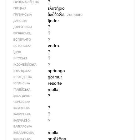
?
ГІРНОМАРІЙСЬКА
ελατήριο
ГРЕЦЬКА
ზამბარა
zɑmbɑrɑ
ГРУЗИНСЬКА
fjeder
ДАНСЬКА
?
ДАРГИНСЬКА
?
ЕРЗЯНСЬКА
?
ЕСПЕРАНТО
vedru
ЕСТОНСЬКА
?
ЇДИШ
?
ІНГУСЬКА
?
ІНДОНЕЗІЙСЬКА
sprionga
ІРЛАНДСЬКА
gormur
ІСЛАНДСЬКА
resorte
ІСПАНСЬКА
molla
ІТАЛІЙСЬКА
?
КАБАРДИНО-
ЧЕРКЕСЬКА
?
КАЗАХСЬКА
?
КАЛМИЦЬКА
?
КАРАЧАЄВО-
БАЛКАРСЬКА
molla
КАТАЛАНСЬКА
sprãżëna
КАШУБСЬКА