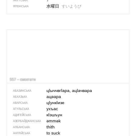
?
ЯКУТСЬКА
水曜日
すいようび
ЯПОНСЬКА
557 – смоктати
цIыччвгIара, ацIачвара
АБАЗИНСЬКА
ацәара
АБХАЗЬКА
цIункIизе
АВАРСЬКА
ухъас
АГУЛЬСЬКА
кIэшъун
АДИГЕЙСЬКА
əmmək
АЗЕРБАЙДЖАНСЬКА
thith
АЛБАНСЬКА
to suck
АНГЛІЙСЬКА