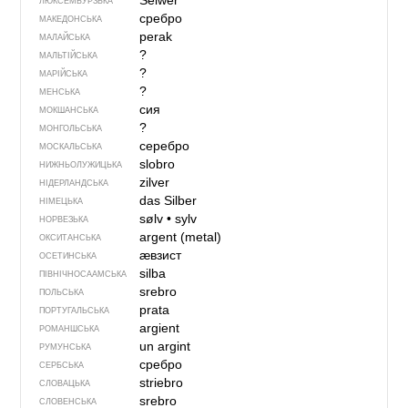
Sëlwer
ЛЮКСЕМБУРЗЬКА
сребро
МАКЕДОНСЬКА
perak
МАЛАЙСЬКА
?
МАЛЬТІЙСЬКА
?
МАРІЙСЬКА
?
МЕНСЬКА
сия
МОКШАНСЬКА
?
МОНГОЛЬСЬКА
серебро
МОСКАЛЬСЬКА
slobro
НИЖНЬОЛУЖИЦЬКА
zilver
НІДЕРЛАНДСЬКА
das Silber
НІМЕЦЬКА
sølv
•
sylv
НОРВЕЗЬКА
argent (metal)
ОКСИТАНСЬКА
ӕвзист
ОСЕТИНСЬКА
silba
ПІВНІЧНОСААМСЬКА
srebro
ПОЛЬСЬКА
prata
ПОРТУГАЛЬСЬКА
argient
РОМАНШСЬКА
un argint
РУМУНСЬКА
сребро
СЕРБСЬКА
striebro
СЛОВАЦЬКА
srebro
СЛОВЕНСЬКА