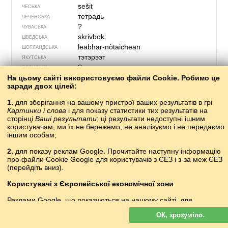
sešit
ЧЕСЬКА
тетрадь
ЧЕЧЕНСЬКА
?
ЧУВАСЬКА
skrivbok
ШВЕДСЬКА
leabhar-nòtaichean
ШОТЛАНДСЬКА
тэтэрээт
ЯКУТСЬКА
?
ЯПОНСЬКА
На цьому сайті використовуємо файли Cookie. Робимо це
заради двох цілей:
1.
для зберігання на вашому пристрої ваших результатів в грі
Картинки і слова
і для показу статистики тих результатів на
сторінці
Ваші результати
; ці результати недоступні ішним
користувачам, ми їх не бережемо, не аналізуємо і не передаємо
іншим особам;
2.
для показу реклам Google. Прочитайте наступну інформацію
про файли Cookie Google для користувачів з ЄЕЗ і з-за меж ЄЕЗ
(перейдіть вниз).
Користувачі
з
Європейської економічної зони
559 – стояти
Реклами Google, що показуються на нашому сайті, для
користувачів з ЄЕЗ
не
персоналізуються. У такій рекламі файли
гылазара
АБАЗИНСЬКА
ОК, зрозуміло.
cookie не використовуються для персоналізації оголошень, але
агылазаара
АБХАЗЬКА
служать для обмеження частоти показів, підготовки зведених