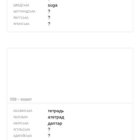
suga
ШВЕДСЬКА
?
ШОТЛАНДСЬКА
?
ЯКУТСЬКА
?
ЯПОНСЬКА
558 – зошит
тетрадь
АБАЗИНСЬКА
атетрад
АБХАЗЬКА
даптар
АВАРСЬКА
?
АГУЛЬСЬКА
?
АДИГЕЙСЬКА