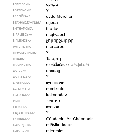
сряда
БОЛГАРСЬКА
?
БРЕТОНСЬКА
dydd Mercher
ВАЛЛІЙСЬКА
srjeda
ВЕРХНЬОЛУЖИЦЬКА
thứ tư
В’ЄТНАМСЬКА
mejtwaoch
ВІЛЯМІВСЬКА
չորեքշաբթի
ВІРМЕНСЬКА
mércores
ГАЛІСІЙСЬКА
?
ГІРНОМАРІЙСЬКА
Τετάρτη
ГРЕЦЬКА
ოთხშაბათი
ɔtʰxʃɑbɑtʰi
ГРУЗИНСЬКА
onsdag
ДАНСЬКА
?
ДАРГИНСЬКА
куншкачи
ЕРЗЯНСЬКА
merkredo
ЕСПЕРАНТО
kolmapäev
ЕСТОНСЬКА
מיטוואך
ЇДИШ
кхаьра
ІНГУСЬКА
?
ІНДОНЕЗІЙСЬКА
Céadaoin, An Chéadaoin
ІРЛАНДСЬКА
miðvikudagur
ІСЛАНДСЬКА
miércoles
ІСПАНСЬКА