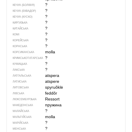
?
КЕЧУА (БОЛІВІЯ)
?
КЕЧУА (ЕКВАДОР)
?
КЕЧУА (КУСКО)
?
КИРГИЗЬКА
?
КИТАЙСЬКА
?
КОМІ
?
КОРЕЙСЬКА
?
КОРНСЬКА
molla
КОРСИКАНСЬКА
?
КРИМСЬКОТАТАРСЬКА
?
КУМИЦЬКА
?
ЛАКСЬКА
atspera
ЛАТГАЛЬСЬКА
atspere
ЛАТИСЬКА
spyruõklė
ЛИТОВСЬКА
feddõr
ЛІВСЬКА
Ressort
ЛЮКСЕМБУРЗЬКА
пружина
МАКЕДОНСЬКА
?
МАЛАЙСЬКА
molla
МАЛЬТІЙСЬКА
?
МАРІЙСЬКА
?
МЕНСЬКА