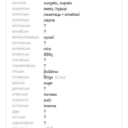
xurgatu, zupatu
БАСКСЬКА
имеү, һурыу
БАШКИРСЬКА
смактаць
•
smaktać
БІЛОРУСЬКА
смуча
БОЛГАРСЬКА
?
БРЕТОНСЬКА
?
ВАЛЛІЙСЬКА
cycać
ВЕРХНЬОЛУЖИЦЬКА
?
В’ЄТНАМСЬКА
cica
ВІЛЯМІВСЬКА
ծծել
ВІРМЕНСЬКА
?
ГАЛІСІЙСЬКА
?
ГІРНОМАРІЙСЬКА
βυζαίνω
ГРЕЦЬКА
წოვა
tsʼɔvɑ
ГРУЗИНСЬКА
suge
ДАНСЬКА
?
ДАРГИНСЬКА
потямс
ЕРЗЯНСЬКА
suĉi
ЕСПЕРАНТО
imema
ЕСТОНСЬКА
?
ЇДИШ
?
ІНГУСЬКА
?
ІНДОНЕЗІЙСЬКА