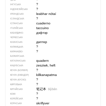
?
ІНГУСЬКА
?
ІНДОНЕЗІЙСЬКА
leabhar nótaí
ІРЛАНДСЬКА
?
ІСЛАНДСЬКА
cuaderno
ІСПАНСЬКА
taccuino
ІТАЛІЙСЬКА
дэфтэр
КАБАРДИНО-
ЧЕРКЕСЬКА
дәптер
КАЗАХСЬКА
?
КАЛМИЦЬКА
?
КАРАЧАЄВО-
БАЛКАРСЬКА
quadern
КАТАЛАНСЬКА
zesziwk, heft
КАШУБСЬКА
?
КЕЧУА (БОЛІВІЯ)
killkanapatma
КЕЧУА (ЕКВАДОР)
?
КЕЧУА (КУСКО)
?
КИРГИЗЬКА
笔记本
bǐjìběn
КИТАЙСЬКА
?
КОМІ
?
КОРЕЙСЬКА
skriflyver
КОРНСЬКА