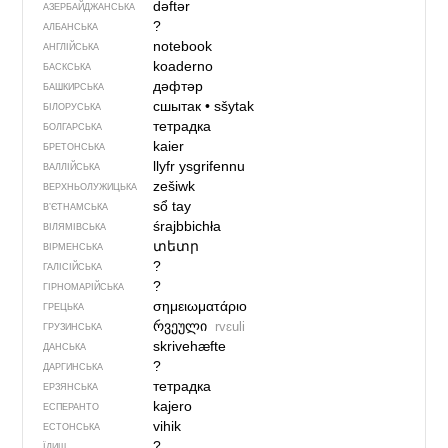
dəftər
АЗЕРБАЙДЖАНСЬКА
?
АЛБАНСЬКА
notebook
АНГЛІЙСЬКА
koaderno
БАСКСЬКА
дәфтәр
БАШКИРСЬКА
сшытак
•
sšytak
БІЛОРУСЬКА
тетрадка
БОЛГАРСЬКА
kaier
БРЕТОНСЬКА
llyfr ysgrifennu
ВАЛЛІЙСЬКА
zešiwk
ВЕРХНЬОЛУЖИЦЬКА
sổ tay
В’ЄТНАМСЬКА
śrajbbichła
ВІЛЯМІВСЬКА
տետր
ВІРМЕНСЬКА
?
ГАЛІСІЙСЬКА
?
ГІРНОМАРІЙСЬКА
σημειωματάριο
ГРЕЦЬКА
რვეული
rvɛuli
ГРУЗИНСЬКА
skrivehæfte
ДАНСЬКА
?
ДАРГИНСЬКА
тетрадка
ЕРЗЯНСЬКА
kajero
ЕСПЕРАНТО
vihik
ЕСТОНСЬКА
?
ЇДИШ