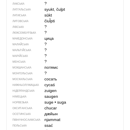
?
ЛАКСЬКА
syukt, čuļpt
ЛАТГАЛЬСЬКА
sūkt
ЛАТИСЬКА
čiul̃pti
ЛИТОВСЬКА
?
ЛІВСЬКА
?
ЛЮКСЕМБУРЗЬКА
цица
МАКЕДОНСЬКА
?
МАЛАЙСЬКА
?
МАЛЬТІЙСЬКА
?
МАРІЙСЬКА
?
МЕНСЬКА
потямс
МОКШАНСЬКА
?
МОНГОЛЬСЬКА
сосать
МОСКАЛЬСЬКА
cycaś
НИЖНЬОЛУЖИЦЬКА
zuigen
НІДЕРЛАНДСЬКА
saugen
НІМЕЦЬКА
suge
•
suga
НОРВЕЗЬКА
chucar
ОКСИТАНСЬКА
дӕйын
ОСЕТИНСЬКА
njammat
ПІВНІЧНОСААМСЬКА
ssać
ПОЛЬСЬКА