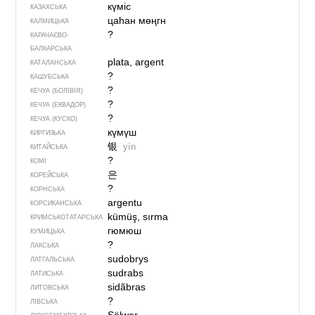
күміс
КАЗАХСЬКА
цаһан мөңгн
КАЛМИЦЬКА
?
КАРАЧАЄВО-
БАЛКАРСЬКА
plata, argent
КАТАЛАНСЬКА
?
КАШУБСЬКА
?
КЕЧУА (БОЛІВІЯ)
?
КЕЧУА (ЕКВАДОР)
?
КЕЧУА (КУСКО)
күмүш
КИРГИЗЬКА
银
yín
КИТАЙСЬКА
?
КОМІ
은
КОРЕЙСЬКА
?
КОРНСЬКА
argentu
КОРСИКАНСЬКА
kümüş, sırma
КРИМСЬКОТАТАРСЬКА
гюмюш
КУМИЦЬКА
?
ЛАКСЬКА
sudobrys
ЛАТГАЛЬСЬКА
sudrabs
ЛАТИСЬКА
sidãbras
ЛИТОВСЬКА
?
ЛІВСЬКА