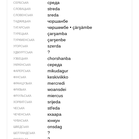
среда
СЕРБСЬКА
streda
СЛОВАЦЬКА
sreda
СЛОВЕНСЬКА
чоршанбе
ТАДЖИЦЬКА
чәршәмбе
•
çärşämbe
ТАТАРСЬКА
çarşamba
ТУРЕЦЬКА
çarşenbe
ТУРКМЕНСЬКА
szerda
УГОРСЬКА
?
УДМУРТСЬКА
chorshanba
УЗБЕЦЬКА
середа
УКРАЇНСЬКА
mikudagur
ФАРЕРСЬКА
keskiviikko
ФІНСЬКА
mercredi
ФРАНЦУЗЬКА
woansdei
ФРИЗЬКА
miercus
ФРІУЛЬСЬКА
srijeda
ХОРВАТСЬКА
středa
ЧЕСЬКА
кхаара
ЧЕЧЕНСЬКА
юнкун
ЧУВАСЬКА
onsdag
ШВЕДСЬКА
?
ШОТЛАНДСЬКА