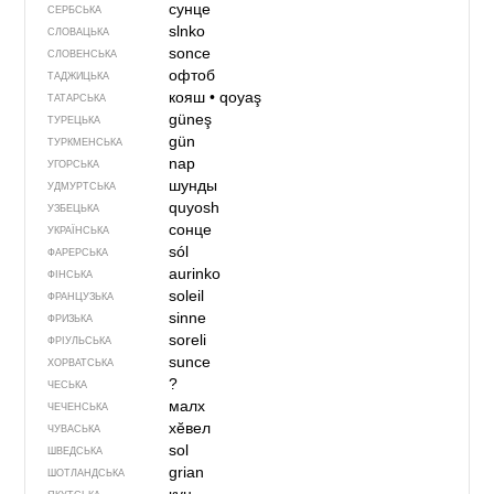
сунце
СЕРБСЬКА
slnko
СЛОВАЦЬКА
sonce
СЛОВЕНСЬКА
офтоб
ТАДЖИЦЬКА
кояш
•
qoyaş
ТАТАРСЬКА
güneş
ТУРЕЦЬКА
gün
ТУРКМЕНСЬКА
nap
УГОРСЬКА
шунды
УДМУРТСЬКА
quyosh
УЗБЕЦЬКА
сонце
УКРАЇНСЬКА
sól
ФАРЕРСЬКА
aurinko
ФІНСЬКА
soleil
ФРАНЦУЗЬКА
sinne
ФРИЗЬКА
soreli
ФРІУЛЬСЬКА
sunce
ХОРВАТСЬКА
?
ЧЕСЬКА
малх
ЧЕЧЕНСЬКА
хӗвел
ЧУВАСЬКА
sol
ШВЕДСЬКА
grian
ШОТЛАНДСЬКА