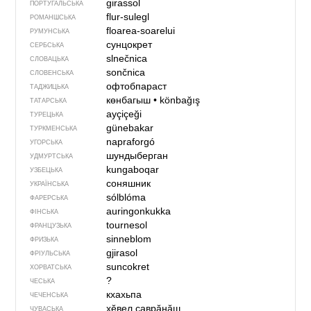
girassol
ПОРТУГАЛЬСЬКА
flur-sulegl
РОМАНШСЬКА
floarea-soarelui
РУМУНСЬКА
сунцокрет
СЕРБСЬКА
slnečnica
СЛОВАЦЬКА
sončnica
СЛОВЕНСЬКА
офтобпараст
ТАДЖИЦЬКА
көнбагыш
•
könbağış
ТАТАРСЬКА
ayçiçeği
ТУРЕЦЬКА
günebakar
ТУРКМЕНСЬКА
napraforgó
УГОРСЬКА
шундыберган
УДМУРТСЬКА
kungaboqar
УЗБЕЦЬКА
соняшник
УКРАЇНСЬКА
sólblóma
ФАРЕРСЬКА
auringonkukka
ФІНСЬКА
tournesol
ФРАНЦУЗЬКА
sinneblom
ФРИЗЬКА
gjirasol
ФРІУЛЬСЬКА
suncokret
ХОРВАТСЬКА
?
ЧЕСЬКА
кхахьпа
ЧЕЧЕНСЬКА
хӗвел ҫаврӑнӑш
ЧУВАСЬКА