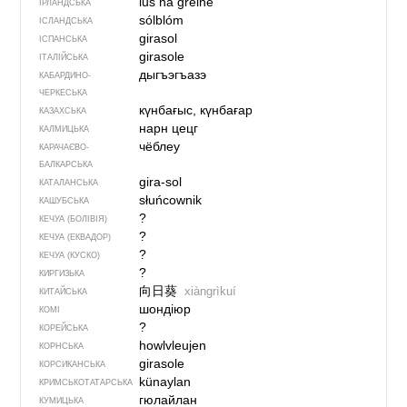
lus na gréine
ІРЛАНДСЬКА
sólblóm
ІСЛАНДСЬКА
girasol
ІСПАНСЬКА
girasole
ІТАЛІЙСЬКА
дыгъэгъазэ
КАБАРДИНО-
ЧЕРКЕСЬКА
күнбағыс, күнбағар
КАЗАХСЬКА
нарн цецг
КАЛМИЦЬКА
чёблеу
КАРАЧАЄВО-
БАЛКАРСЬКА
gira-sol
КАТАЛАНСЬКА
słuńcownik
КАШУБСЬКА
?
КЕЧУА (БОЛІВІЯ)
?
КЕЧУА (ЕКВАДОР)
?
КЕЧУА (КУСКО)
?
КИРГИЗЬКА
向日葵
xiàngrìkuí
КИТАЙСЬКА
шондіюр
КОМІ
?
КОРЕЙСЬКА
howlvleujen
КОРНСЬКА
girasole
КОРСИКАНСЬКА
künaylan
КРИМСЬКОТАТАРСЬКА
гюлайлан
КУМИЦЬКА