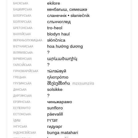
ekilore
БАСКСЬКА
көнбағыш, симешкә
БАШКИРСЬКА
сланечнік
•
słaniečnik
БІЛОРУСЬКА
слънчоглед
БОЛГАРСЬКА
tro-heol
БРЕТОНСЬКА
blodyn haul
ВАЛЛІЙСЬКА
słónčnica
ВЕРХНЬОЛУЖИЦЬКА
hoa hướng dương
В’ЄТНАМСЬКА
?
ВІЛЯМІВСЬКА
արևածաղիկ
ВІРМЕНСЬКА
?
ГАЛІСІЙСЬКА
тӹлзӹвуй
ГІРНОМАРІЙСЬКА
ηλιοτρόπιο
ГРЕЦЬКА
მზესუმზირა
mzɛsumzirɑ
ГРУЗИНСЬКА
solsikke
ДАНСЬКА
?
ДАРГИНСЬКА
чиньжарамо
ЕРЗЯНСЬКА
sunfloro
ЕСПЕРАНТО
päevalill
ЕСТОНСЬКА
זונרויז
ЇДИШ
гидуарг
ІНГУСЬКА
bunga matahari
ІНДОНЕЗІЙСЬКА