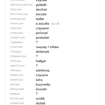
хъусын
ОСЕТИНСЬКА
guldalit
ПІВНІЧНОСААМСЬКА
słuchać
ПОЛЬСЬКА
escutar
ПОРТУГАЛЬСЬКА
tadlar
РОМАНШСЬКА
a asculta
ascult
РУМУНСЬКА
слушати
СЕРБСЬКА
počúvať
СЛОВАЦЬКА
poslušati
СЛОВЕНСЬКА
?
ТАДЖИЦЬКА
тыңлау
•
tıñlaw
ТАТАРСЬКА
dinlemek
ТУРЕЦЬКА
?
ТУРКМЕНСЬКА
hallgat
УГОРСЬКА
?
УДМУРТСЬКА
eshitmoq
УЗБЕЦЬКА
слухати
УКРАЇНСЬКА
lutra
ФАРЕРСЬКА
kuunnella
ФІНСЬКА
écouter
ФРАНЦУЗЬКА
?
ФРИЗЬКА
scoltâ
ФРІУЛЬСЬКА
slušati
ХОРВАТСЬКА