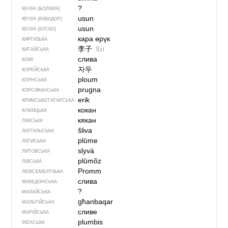
?
КЕЧУА (БОЛІВІЯ)
usun
КЕЧУА (ЕКВАДОР)
usun
КЕЧУА (КУСКО)
кара өрүк
КИРГИЗЬКА
李子
lǐzi
КИТАЙСЬКА
слива
КОМІ
자두
КОРЕЙСЬКА
ploum
КОРНСЬКА
prugna
КОРСИКАНСЬКА
erik
КРИМСЬКОТАТАРСЬКА
кокан
КУМИЦЬКА
кякан
ЛАКСЬКА
šliva
ЛАТГАЛЬСЬКА
plūme
ЛАТИСЬКА
slyvà
ЛИТОВСЬКА
plūmõz
ЛІВСЬКА
Promm
ЛЮКСЕМБУРЗЬКА
слива
МАКЕДОНСЬКА
?
МАЛАЙСЬКА
għanbaqar
МАЛЬТІЙСЬКА
сливе
МАРІЙСЬКА
plumbis
МЕНСЬКА