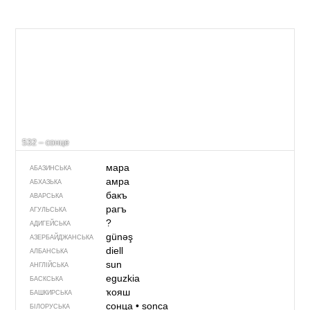
532 – сонце
мара
АБАЗИНСЬКА
амра
АБХАЗЬКА
бакъ
АВАРСЬКА
рагъ
АГУЛЬСЬКА
?
АДИГЕЙСЬКА
günəş
АЗЕРБАЙДЖАНСЬКА
diell
АЛБАНСЬКА
sun
АНГЛІЙСЬКА
eguzkia
БАСКСЬКА
ҡояш
БАШКИРСЬКА
сонца
•
sonca
БІЛОРУСЬКА