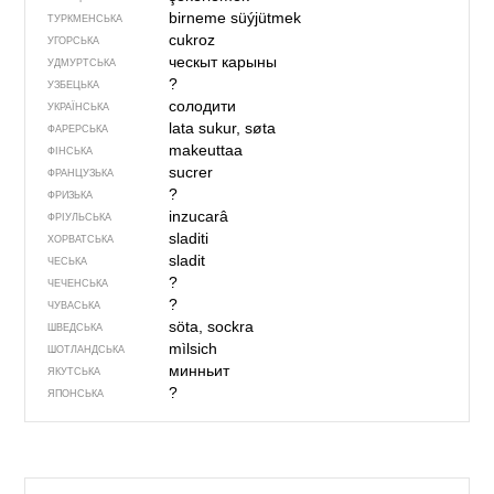
birneme süýjütmek
ТУРКМЕНСЬКА
cukroz
УГОРСЬКА
ческыт карыны
УДМУРТСЬКА
?
УЗБЕЦЬКА
солодити
УКРАЇНСЬКА
lata sukur, søta
ФАРЕРСЬКА
makeuttaa
ФІНСЬКА
sucrer
ФРАНЦУЗЬКА
?
ФРИЗЬКА
inzucarâ
ФРІУЛЬСЬКА
sladiti
ХОРВАТСЬКА
sladit
ЧЕСЬКА
?
ЧЕЧЕНСЬКА
?
ЧУВАСЬКА
söta, sockra
ШВЕДСЬКА
mìlsich
ШОТЛАНДСЬКА
минньит
ЯКУТСЬКА
?
ЯПОНСЬКА