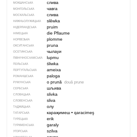
слива
МОКШАНСЬКА
чавга
МОНГОЛЬСЬКА
слива
МОСКАЛЬСЬКА
slěwka
НИЖНЬОЛУЖИЦЬКА
pruim
НІДЕРЛАНДСЬКА
die Pflaume
НІМЕЦЬКА
plomme
НОРВЕЗЬКА
pruna
ОКСИТАНСЬКА
чылауи
ОСЕТИНСЬКА
lupmu
ПІВНІЧНОСААМСЬКА
śliwka
ПОЛЬСЬКА
ameixa
ПОРТУГАЛЬСЬКА
paloga
РОМАНШСЬКА
o prună
două prune
РУМУНСЬКА
шљива
СЕРБСЬКА
slivka
СЛОВАЦЬКА
sliva
СЛОВЕНСЬКА
олу
ТАДЖИЦЬКА
караҗимеш
•
qaracimeş
ТАТАРСЬКА
erik
ТУРЕЦЬКА
garaly
ТУРКМЕНСЬКА
szilva
УГОРСЬКА