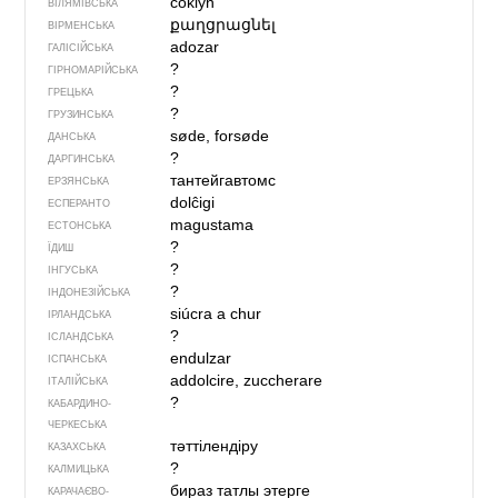
cökiyn
ВІЛЯМІВСЬКА
քաղցրացնել
ВІРМЕНСЬКА
adozar
ГАЛІСІЙСЬКА
?
ГІРНОМАРІЙСЬКА
?
ГРЕЦЬКА
?
ГРУЗИНСЬКА
søde, forsøde
ДАНСЬКА
?
ДАРГИНСЬКА
тантейгавтомс
ЕРЗЯНСЬКА
dolĉigi
ЕСПЕРАНТО
magustama
ЕСТОНСЬКА
?
ЇДИШ
?
ІНГУСЬКА
?
ІНДОНЕЗІЙСЬКА
siúcra a chur
ІРЛАНДСЬКА
?
ІСЛАНДСЬКА
endulzar
ІСПАНСЬКА
addolcire, zuccherare
ІТАЛІЙСЬКА
?
КАБАРДИНО-
ЧЕРКЕСЬКА
тәттілендіру
КАЗАХСЬКА
?
КАЛМИЦЬКА
бираз татлы этер­ге
КАРАЧАЄВО-