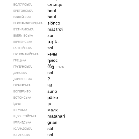
слънце
БОЛГАРСЬКА
heol
БРЕТОНСЬКА
haul
ВАЛЛІЙСЬКА
słónco
ВЕРХНЬОЛУЖИЦЬКА
mặt trời
В’ЄТНАМСЬКА
zun
ВІЛЯМІВСЬКА
արեւ
ВІРМЕНСЬКА
sol
ГАЛІСІЙСЬКА
кечӹ
ГІРНОМАРІЙСЬКА
ήλιος
ГРЕЦЬКА
მზე
mzɛ
ГРУЗИНСЬКА
sol
ДАНСЬКА
?
ДАРГИНСЬКА
чи
ЕРЗЯНСЬКА
suno
ЕСПЕРАНТО
päike
ЕСТОНСЬКА
זון
ЇДИШ
малх
ІНГУСЬКА
matahari
ІНДОНЕЗІЙСЬКА
grian
ІРЛАНДСЬКА
sól
ІСЛАНДСЬКА
sol
ІСПАНСЬКА