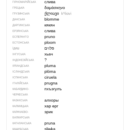
слива
ГІРНОМАРІЙСЬКА
δαμάσκηνο
ГРЕЦЬКА
ქლიავი
kʰliɑvi
ГРУЗИНСЬКА
blomme
ДАНСЬКА
кякян
ДАРГИНСЬКА
слива
ЕРЗЯНСЬКА
pruno
ЕСПЕРАНТО
ploom
ЕСТОНСЬКА
פלוים
ЇДИШ
хьач
ІНГУСЬКА
?
ІНДОНЕЗІЙСЬКА
pluma
ІРЛАНДСЬКА
plóma
ІСЛАНДСЬКА
ciruela
ІСПАНСЬКА
prugna
ІТАЛІЙСЬКА
пхъэгулъ
КАБАРДИНО-
ЧЕРКЕСЬКА
алхоры
КАЗАХСЬКА
хар өрг
КАЛМИЦЬКА
эрик
КАРАЧАЄВО-
БАЛКАРСЬКА
pruna
КАТАЛАНСЬКА
sliwka
КАШУБСЬКА