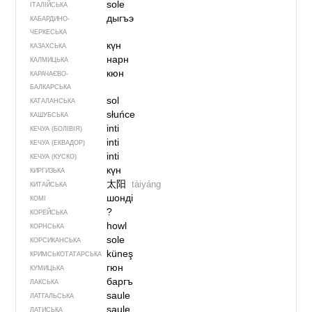
sole
ІТАЛІЙСЬКА
дыгъэ
КАБАРДИНО-
ЧЕРКЕСЬКА
күн
КАЗАХСЬКА
нарн
КАЛМИЦЬКА
кюн
КАРАЧАЄВО-
БАЛКАРСЬКА
sol
КАТАЛАНСЬКА
słuńce
КАШУБСЬКА
inti
КЕЧУА (БОЛІВІЯ)
inti
КЕЧУА (ЕКВАДОР)
inti
КЕЧУА (КУСКО)
күн
КИРГИЗЬКА
太阳
tàiyáng
КИТАЙСЬКА
шонді
КОМІ
?
КОРЕЙСЬКА
howl
КОРНСЬКА
sole
КОРСИКАНСЬКА
küneş
КРИМСЬКОТАТАРСЬКА
гюн
КУМИЦЬКА
баргъ
ЛАКСЬКА
saule
ЛАТГАЛЬСЬКА
saule
ЛАТИСЬКА