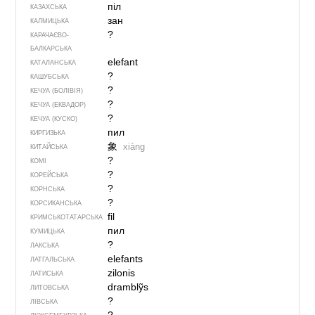
піл
КАЗАХСЬКА
зан
КАЛМИЦЬКА
?
КАРАЧАЄВО-
БАЛКАРСЬКА
elefant
КАТАЛАНСЬКА
?
КАШУБСЬКА
?
КЕЧУА (БОЛІВІЯ)
?
КЕЧУА (ЕКВАДОР)
?
КЕЧУА (КУСКО)
пил
КИРГИЗЬКА
象
xiàng
КИТАЙСЬКА
?
КОМІ
?
КОРЕЙСЬКА
?
КОРНСЬКА
?
КОРСИКАНСЬКА
fil
КРИМСЬКОТАТАРСЬКА
пил
КУМИЦЬКА
?
ЛАКСЬКА
elefants
ЛАТГАЛЬСЬКА
zilonis
ЛАТИСЬКА
dramblỹs
ЛИТОВСЬКА
?
ЛІВСЬКА