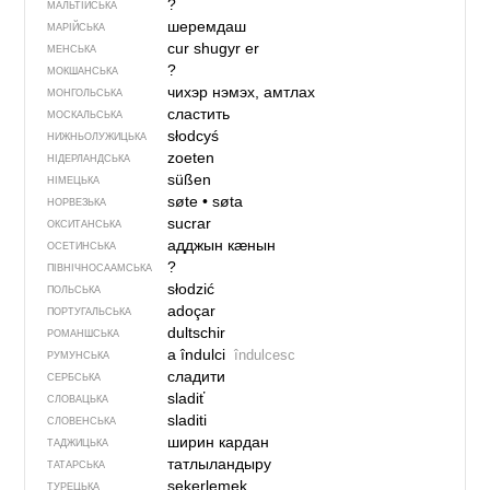
?
МАЛЬТІЙСЬКА
шеремдаш
МАРІЙСЬКА
cur shugyr er
МЕНСЬКА
?
МОКШАНСЬКА
чихэр нэмэх, амтлах
МОНГОЛЬСЬКА
сластить
МОСКАЛЬСЬКА
słodcyś
НИЖНЬОЛУЖИЦЬКА
zoeten
НІДЕРЛАНДСЬКА
süßen
НІМЕЦЬКА
søte
•
søta
НОРВЕЗЬКА
sucrar
ОКСИТАНСЬКА
адджын кӕнын
ОСЕТИНСЬКА
?
ПІВНІЧНОСААМСЬКА
słodzić
ПОЛЬСЬКА
adoçar
ПОРТУГАЛЬСЬКА
dultschir
РОМАНШСЬКА
a îndulci
îndulcesc
РУМУНСЬКА
сладити
СЕРБСЬКА
sladiť
СЛОВАЦЬКА
sladiti
СЛОВЕНСЬКА
ширин кардан
ТАДЖИЦЬКА
татлыландыру
ТАТАРСЬКА
şekerlemek
ТУРЕЦЬКА