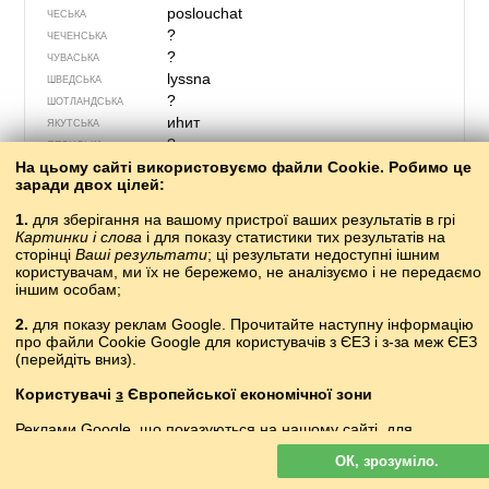
poslouchat
ЧЕСЬКА
?
ЧЕЧЕНСЬКА
?
ЧУВАСЬКА
lyssna
ШВЕДСЬКА
?
ШОТЛАНДСЬКА
иһит
ЯКУТСЬКА
?
ЯПОНСЬКА
На цьому сайті використовуємо файли Cookie. Робимо це
заради двох цілей:
1.
для зберігання на вашому пристрої ваших результатів в грі
Картинки і слова
і для показу статистики тих результатів на
сторінці
Ваші результати
; ці результати недоступні ішним
користувачам, ми їх не бережемо, не аналізуємо і не передаємо
іншим особам;
2.
для показу реклам Google. Прочитайте наступну інформацію
про файли Cookie Google для користувачів з ЄЕЗ і з-за меж ЄЕЗ
(перейдіть вниз).
Користувачі
з
Європейської економічної зони
535 – навушники
Реклами Google, що показуються на нашому сайті, для
користувачів з ЄЕЗ
не
персоналізуються. У такій рекламі файли
лымхIахъацIа
АБАЗИНСЬКА
ОК, зрозуміло.
cookie не використовуються для персоналізації оголошень, але
алымҳахаҵа
АБХАЗЬКА
служать для обмеження частоти показів, підготовки зведених