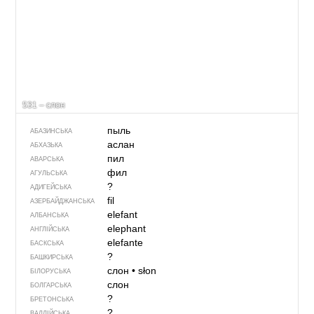
531 – слон
пыль
АБАЗИНСЬКА
аслан
АБХАЗЬКА
пил
АВАРСЬКА
фил
АГУЛЬСЬКА
?
АДИГЕЙСЬКА
fil
АЗЕРБАЙДЖАНСЬКА
elefant
АЛБАНСЬКА
elephant
АНГЛІЙСЬКА
elefante
БАСКСЬКА
?
БАШКИРСЬКА
слон
•
słon
БІЛОРУСЬКА
слон
БОЛГАРСЬКА
?
БРЕТОНСЬКА
?
ВАЛЛІЙСЬКА