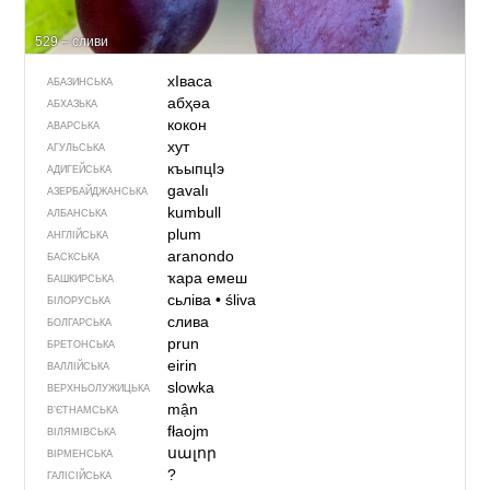
529 – сливи
хIваса
АБАЗИНСЬКА
абҳәа
АБХАЗЬКА
кокон
АВАРСЬКА
хут
АГУЛЬСЬКА
къыпцIэ
АДИГЕЙСЬКА
gavalı
АЗЕРБАЙДЖАНСЬКА
kumbull
АЛБАНСЬКА
plum
АНГЛІЙСЬКА
aranondo
БАСКСЬКА
ҡара емеш
БАШКИРСЬКА
сьліва
•
śliva
БІЛОРУСЬКА
слива
БОЛГАРСЬКА
prun
БРЕТОНСЬКА
eirin
ВАЛЛІЙСЬКА
slowka
ВЕРХНЬОЛУЖИЦЬКА
mận
В’ЄТНАМСЬКА
fłaojm
ВІЛЯМІВСЬКА
սալոր
ВІРМЕНСЬКА
?
ГАЛІСІЙСЬКА