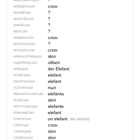
?
ЛЮКСЕМБУРЗЬКА
слон
МАКЕДОНСЬКА
?
МАЛАЙСЬКА
?
МАЛЬТІЙСЬКА
?
МАРІЙСЬКА
?
МЕНСЬКА
слон
МОКШАНСЬКА
?
МОНГОЛЬСЬКА
слон
МОСКАЛЬСЬКА
słon
НИЖНЬОЛУЖИЦЬКА
olifant
НІДЕРЛАНДСЬКА
der Elefant
НІМЕЦЬКА
elefant
НОРВЕЗЬКА
elefant
ОКСИТАНСЬКА
пыл
ОСЕТИНСЬКА
elefánta
ПІВНІЧНОСААМСЬКА
słoń
ПОЛЬСЬКА
elefante
ПОРТУГАЛЬСЬКА
elefant
РОМАНШСЬКА
un elefant
doi elefanți
РУМУНСЬКА
слон
СЕРБСЬКА
slon
СЛОВАЦЬКА
slon
СЛОВЕНСЬКА