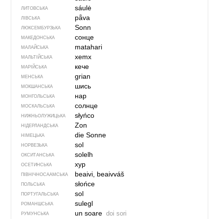
sáulė
ЛИТОВСЬКА
pǟva
ЛІВСЬКА
Sonn
ЛЮКСЕМБУРЗЬКА
сонце
МАКЕДОНСЬКА
matahari
МАЛАЙСЬКА
xemx
МАЛЬТІЙСЬКА
кече
МАРІЙСЬКА
grian
МЕНСЬКА
шись
МОКШАНСЬКА
нар
МОНГОЛЬСЬКА
солнце
МОСКАЛЬСЬКА
słyńco
НИЖНЬОЛУЖИЦЬКА
Zon
НІДЕРЛАНДСЬКА
die Sonne
НІМЕЦЬКА
sol
НОРВЕЗЬКА
solelh
ОКСИТАНСЬКА
хур
ОСЕТИНСЬКА
beaivi, beaivváš
ПІВНІЧНОСААМСЬКА
słońce
ПОЛЬСЬКА
sol
ПОРТУГАЛЬСЬКА
sulegl
РОМАНШСЬКА
un soare
doi sori
РУМУНСЬКА