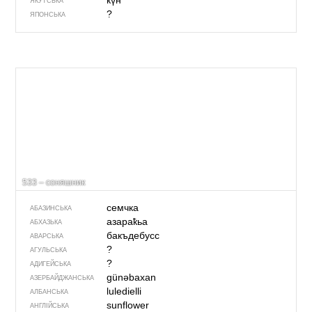
күн
ЯКУТСЬКА
?
ЯПОНСЬКА
533 – соняшник
семчка
АБАЗИНСЬКА
азараҟьа
АБХАЗЬКА
бакъдебусс
АВАРСЬКА
?
АГУЛЬСЬКА
?
АДИГЕЙСЬКА
günəbaxan
АЗЕРБАЙДЖАНСЬКА
luledielli
АЛБАНСЬКА
sunflower
АНГЛІЙСЬКА