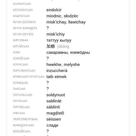
БАЛКАРСЬКА
endolcir
КАТАЛАНСЬКА
miodnic, słodzëc
КАШУБСЬКА
misk’ichay, llawichay
КЕЧУА (БОЛІВІЯ)
?
КЕЧУА (ЕКВАДОР)
misk’ichiy
КЕЧУА (КУСКО)
таттуу кылуу
КИРГИЗЬКА
加糖
jiātáng
КИТАЙСЬКА
сакаравны, юммӧдны
КОМІ
?
КОРЕЙСЬКА
hwekhe, melyshe
КОРНСЬКА
inzuccherà
КОРСИКАНСЬКА
tatlı etmek
КРИМСЬКОТАТАРСЬКА
?
КУМИЦЬКА
?
ЛАКСЬКА
soldynuot
ЛАТГАЛЬСЬКА
saldināt
ЛАТИСЬКА
sáldinti
ЛИТОВСЬКА
magḑistõ
ЛІВСЬКА
séissen
ЛЮКСЕМБУРЗЬКА
слади
МАКЕДОНСЬКА
?
МАЛАЙСЬКА