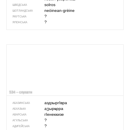
solros
ШВЕДСЬКА
neòinean-grèine
ШОТЛАНДСЬКА
?
ЯКУТСЬКА
?
ЯПОНСЬКА
534 – слухати
аздзыр­гIвра
АБАЗИНСЬКА
аӡырҩрра
АБХАЗЬКА
гIенеккизе
АВАРСЬКА
?
АГУЛЬСЬКА
?
АДИГЕЙСЬКА