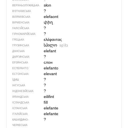
słon
ВЕРХНЬОЛУЖИЦЬКА
?
В’ЄТНАМСЬКА
elefaont
ВІЛЯМІВСЬКА
փիղ
ВІРМЕНСЬКА
?
ГАЛІСІЙСЬКА
?
ГІРНОМАРІЙСЬКА
ελέφαντας
ГРЕЦЬКА
სპილო
spʼilɔ
ГРУЗИНСЬКА
elefant
ДАНСЬКА
?
ДАРГИНСЬКА
слон
ЕРЗЯНСЬКА
elefanto
ЕСПЕРАНТО
elevant
ЕСТОНСЬКА
?
ЇДИШ
?
ІНГУСЬКА
?
ІНДОНЕЗІЙСЬКА
eilifint
ІРЛАНДСЬКА
fíll
ІСЛАНДСЬКА
elefante
ІСПАНСЬКА
elefante
ІТАЛІЙСЬКА
?
КАБАРДИНО-
ЧЕРКЕСЬКА