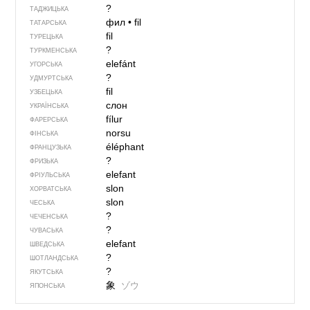
?
ТАДЖИЦЬКА
фил
•
fil
ТАТАРСЬКА
fil
ТУРЕЦЬКА
?
ТУРКМЕНСЬКА
elefánt
УГОРСЬКА
?
УДМУРТСЬКА
fil
УЗБЕЦЬКА
слон
УКРАЇНСЬКА
fílur
ФАРЕРСЬКА
norsu
ФІНСЬКА
éléphant
ФРАНЦУЗЬКА
?
ФРИЗЬКА
elefant
ФРІУЛЬСЬКА
slon
ХОРВАТСЬКА
slon
ЧЕСЬКА
?
ЧЕЧЕНСЬКА
?
ЧУВАСЬКА
elefant
ШВЕДСЬКА
?
ШОТЛАНДСЬКА
?
ЯКУТСЬКА
象
ゾウ
ЯПОНСЬКА