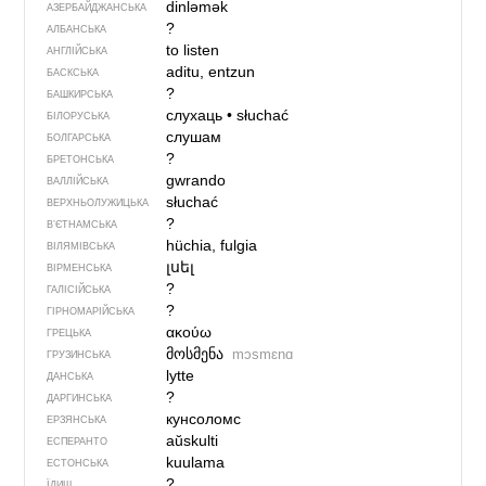
dinləmək
АЗЕРБАЙДЖАНСЬКА
?
АЛБАНСЬКА
to listen
АНГЛІЙСЬКА
aditu, entzun
БАСКСЬКА
?
БАШКИРСЬКА
слухаць
•
słuchać
БІЛОРУСЬКА
слушам
БОЛГАРСЬКА
?
БРЕТОНСЬКА
gwrando
ВАЛЛІЙСЬКА
słuchać
ВЕРХНЬОЛУЖИЦЬКА
?
В’ЄТНАМСЬКА
hüchia, fulgia
ВІЛЯМІВСЬКА
լսել
ВІРМЕНСЬКА
?
ГАЛІСІЙСЬКА
?
ГІРНОМАРІЙСЬКА
ακούω
ГРЕЦЬКА
მოსმენა
mɔsmɛnɑ
ГРУЗИНСЬКА
lytte
ДАНСЬКА
?
ДАРГИНСЬКА
кунсоломс
ЕРЗЯНСЬКА
aŭskulti
ЕСПЕРАНТО
kuulama
ЕСТОНСЬКА
?
ЇДИШ