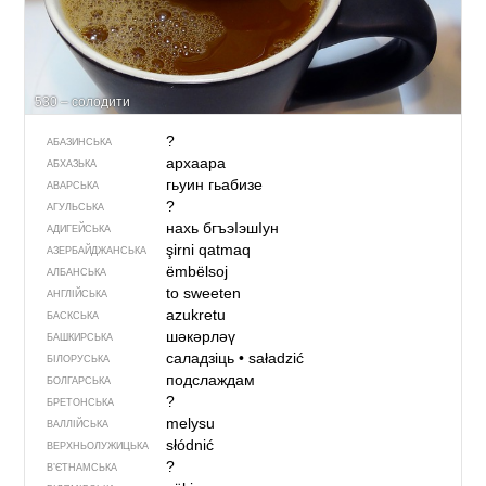
530 – солодити
?
АБАЗИНСЬКА
архаара
АБХАЗЬКА
гьуин гьабизе
АВАРСЬКА
?
АГУЛЬСЬКА
нахь бгъэIэшIун
АДИГЕЙСЬКА
şirni qatmaq
АЗЕРБАЙДЖАНСЬКА
ëmbëlsoj
АЛБАНСЬКА
to sweeten
АНГЛІЙСЬКА
azukretu
БАСКСЬКА
шәкәрләү
БАШКИРСЬКА
саладзіць
•
saładzić
БІЛОРУСЬКА
подслаждам
БОЛГАРСЬКА
?
БРЕТОНСЬКА
melysu
ВАЛЛІЙСЬКА
słódnić
ВЕРХНЬОЛУЖИЦЬКА
?
В’ЄТНАМСЬКА