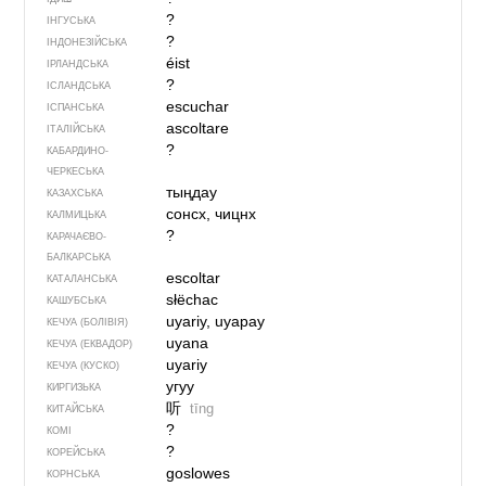
?
ІНГУСЬКА
?
ІНДОНЕЗІЙСЬКА
éist
ІРЛАНДСЬКА
?
ІСЛАНДСЬКА
escuchar
ІСПАНСЬКА
ascoltare
ІТАЛІЙСЬКА
?
КАБАРДИНО-
ЧЕРКЕСЬКА
тыңдау
КАЗАХСЬКА
сонсх, чицнх
КАЛМИЦЬКА
?
КАРАЧАЄВО-
БАЛКАРСЬКА
escoltar
КАТАЛАНСЬКА
słëchac
КАШУБСЬКА
uyariy, uyapay
КЕЧУА (БОЛІВІЯ)
uyana
КЕЧУА (ЕКВАДОР)
uyariy
КЕЧУА (КУСКО)
угуу
КИРГИЗЬКА
听
tīng
КИТАЙСЬКА
?
КОМІ
?
КОРЕЙСЬКА
goslowes
КОРНСЬКА