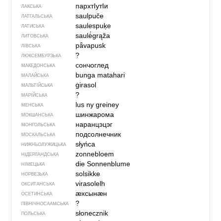
пархтIутIи
ЛАКСЬКА
saulpuče
ЛАТГАЛЬСЬКА
saulespuķe
ЛАТИСЬКА
saulė́grąža
ЛИТОВСЬКА
pǟvapusk
ЛІВСЬКА
?
ЛЮКСЕМБУРЗЬКА
сончоглед
МАКЕДОНСЬКА
bunga matahari
МАЛАЙСЬКА
ġirasol
МАЛЬТІЙСЬКА
?
МАРІЙСЬКА
lus ny greiney
МЕНСЬКА
шинжарома
МОКШАНСЬКА
наранцэцэг
МОНГОЛЬСЬКА
подсолнечник
МОСКАЛЬСЬКА
słyńca
НИЖНЬОЛУЖИЦЬКА
zonnebloem
НІДЕРЛАНДСЬКА
die Sonnenblume
НІМЕЦЬКА
solsikke
НОРВЕЗЬКА
virasolelh
ОКСИТАНСЬКА
ӕхсынӕн
ОСЕТИНСЬКА
?
ПІВНІЧНОСААМСЬКА
słonecznik
ПОЛЬСЬКА