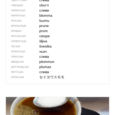
слива
УДМУРТСЬКА
olxoʻri
УЗБЕЦЬКА
сливи
УКРАЇНСЬКА
blomma
ФАРЕРСЬКА
luumu
ФІНСЬКА
prune
ФРАНЦУЗЬКА
prom
ФРИЗЬКА
ciespe
ФРІУЛЬСЬКА
šljiva
ХОРВАТСЬКА
švestka
ЧЕСЬКА
хьач
ЧЕЧЕНСЬКА
слива
ЧУВАСЬКА
plommon
ШВЕДСЬКА
plumas
ШОТЛАНДСЬКА
слива
ЯКУТСЬКА
セイヨウスモモ
ЯПОНСЬКА