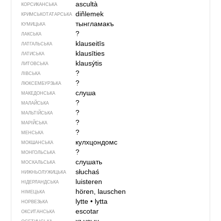
ascultà
КОРСИКАНСЬКА
diñlemek
КРИМСЬКОТАТАРСЬКА
тынгламакъ
КУМИЦЬКА
?
ЛАКСЬКА
klauseitīs
ЛАТГАЛЬСЬКА
klausīties
ЛАТИСЬКА
klausýtis
ЛИТОВСЬКА
?
ЛІВСЬКА
?
ЛЮКСЕМБУРЗЬКА
слуша
МАКЕДОНСЬКА
?
МАЛАЙСЬКА
?
МАЛЬТІЙСЬКА
?
МАРІЙСЬКА
?
МЕНСЬКА
кулхцондомс
МОКШАНСЬКА
?
МОНГОЛЬСЬКА
слушать
МОСКАЛЬСЬКА
słuchaś
НИЖНЬОЛУЖИЦЬКА
luisteren
НІДЕРЛАНДСЬКА
hören, lauschen
НІМЕЦЬКА
lytte
•
lytta
НОРВЕЗЬКА
escotar
ОКСИТАНСЬКА