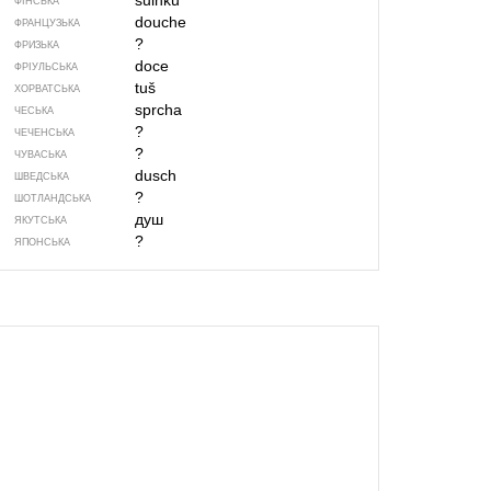
suihku
ФІНСЬКА
douche
ФРАНЦУЗЬКА
?
ФРИЗЬКА
doce
ФРІУЛЬСЬКА
tuš
ХОРВАТСЬКА
sprcha
ЧЕСЬКА
?
ЧЕЧЕНСЬКА
?
ЧУВАСЬКА
dusch
ШВЕДСЬКА
?
ШОТЛАНДСЬКА
душ
ЯКУТСЬКА
?
ЯПОНСЬКА