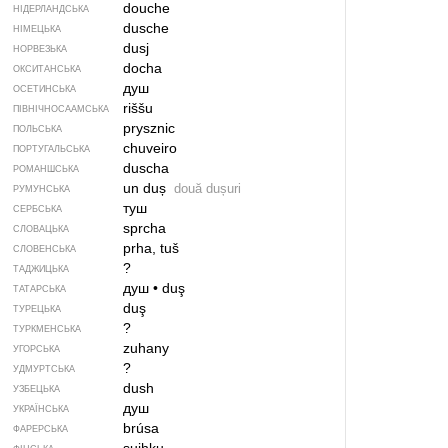
douche
НІДЕРЛАНДСЬКА
dusche
НІМЕЦЬКА
dusj
НОРВЕЗЬКА
docha
ОКСИТАНСЬКА
душ
ОСЕТИНСЬКА
riššu
ПІВНІЧНОСААМСЬКА
prysznic
ПОЛЬСЬКА
chuveiro
ПОРТУГАЛЬСЬКА
duscha
РОМАНШСЬКА
un duș
două dușuri
РУМУНСЬКА
туш
СЕРБСЬКА
sprcha
СЛОВАЦЬКА
prha, tuš
СЛОВЕНСЬКА
?
ТАДЖИЦЬКА
душ
•
duş
ТАТАРСЬКА
duş
ТУРЕЦЬКА
?
ТУРКМЕНСЬКА
zuhany
УГОРСЬКА
?
УДМУРТСЬКА
dush
УЗБЕЦЬКА
душ
УКРАЇНСЬКА
brúsa
ФАРЕРСЬКА