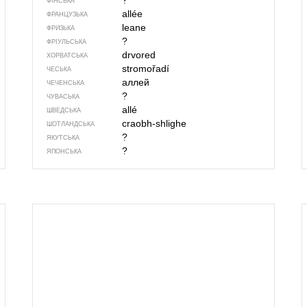
?
ФІНСЬКА
allée
ФРАНЦУЗЬКА
leane
ФРИЗЬКА
?
ФРІУЛЬСЬКА
drvored
ХОРВАТСЬКА
stromořadí
ЧЕСЬКА
аллей
ЧЕЧЕНСЬКА
?
ЧУВАСЬКА
allé
ШВЕДСЬКА
craobh-shlighe
ШОТЛАНДСЬКА
?
ЯКУТСЬКА
?
ЯПОНСЬКА