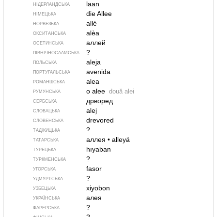
laan
НІДЕРЛАНДСЬКА
die Allee
НІМЕЦЬКА
allé
НОРВЕЗЬКА
alèa
ОКСИТАНСЬКА
аллей
ОСЕТИНСЬКА
?
ПІВНІЧНОСААМСЬКА
aleja
ПОЛЬСЬКА
avenida
ПОРТУГАЛЬСЬКА
alea
РОМАНШСЬКА
o alee
două alei
РУМУНСЬКА
дрворед
СЕРБСЬКА
alej
СЛОВАЦЬКА
drevored
СЛОВЕНСЬКА
?
ТАДЖИЦЬКА
аллея
•
alleyä
ТАТАРСЬКА
hıyaban
ТУРЕЦЬКА
?
ТУРКМЕНСЬКА
fasor
УГОРСЬКА
?
УДМУРТСЬКА
xiyobon
УЗБЕЦЬКА
алея
УКРАЇНСЬКА
?
ФАРЕРСЬКА