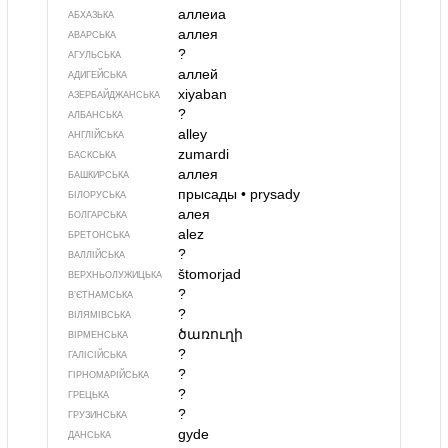
аллеиа
АБХАЗЬКА
аллея
АВАРСЬКА
?
АГУЛЬСЬКА
аллей
АДИГЕЙСЬКА
xiyaban
АЗЕРБАЙДЖАНСЬКА
?
АЛБАНСЬКА
alley
АНГЛІЙСЬКА
zumardi
БАСКСЬКА
аллея
БАШКИРСЬКА
прысады
•
prysady
БІЛОРУСЬКА
алея
БОЛГАРСЬКА
alez
БРЕТОНСЬКА
?
ВАЛЛІЙСЬКА
štomorjad
ВЕРХНЬОЛУЖИЦЬКА
?
В’ЄТНАМСЬКА
?
ВІЛЯМІВСЬКА
ծառուղի
ВІРМЕНСЬКА
?
ГАЛІСІЙСЬКА
?
ГІРНОМАРІЙСЬКА
?
ГРЕЦЬКА
?
ГРУЗИНСЬКА
gyde
ДАНСЬКА