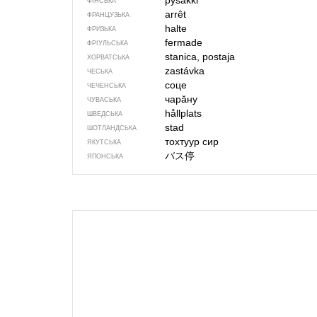
pysäkki
ФІНСЬКА
arrêt
ФРАНЦУЗЬКА
halte
ФРИЗЬКА
fermade
ФРІУЛЬСЬКА
stanica, postaja
ХОРВАТСЬКА
zastávka
ЧЕСЬКА
соце
ЧЕЧЕНСЬКА
чарӑну
ЧУВАСЬКА
hållplats
ШВЕДСЬКА
stad
ШОТЛАНДСЬКА
тохтуур сир
ЯКУТСЬКА
バス停
ЯПОНСЬКА