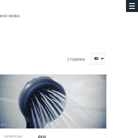
аної мови.
сторінка
471 – душ
душ
АБАЗИНСЬКА