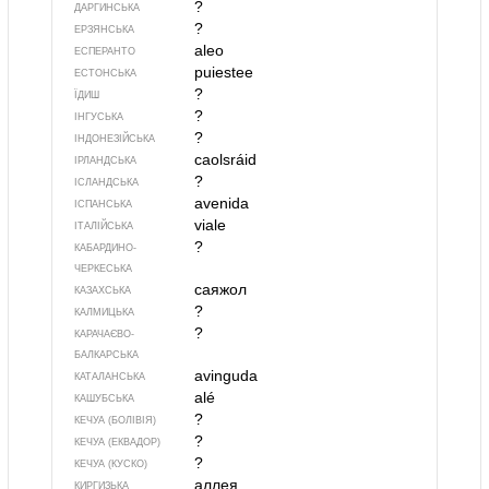
?
ДАРГИНСЬКА
?
ЕРЗЯНСЬКА
aleo
ЕСПЕРАНТО
puiestee
ЕСТОНСЬКА
?
ЇДИШ
?
ІНГУСЬКА
?
ІНДОНЕЗІЙСЬКА
caolsráid
ІРЛАНДСЬКА
?
ІСЛАНДСЬКА
avenida
ІСПАНСЬКА
viale
ІТАЛІЙСЬКА
?
КАБАРДИНО-
ЧЕРКЕСЬКА
саяжол
КАЗАХСЬКА
?
КАЛМИЦЬКА
?
КАРАЧАЄВО-
БАЛКАРСЬКА
avinguda
КАТАЛАНСЬКА
alé
КАШУБСЬКА
?
КЕЧУА (БОЛІВІЯ)
?
КЕЧУА (ЕКВАДОР)
?
КЕЧУА (КУСКО)
аллея
КИРГИЗЬКА