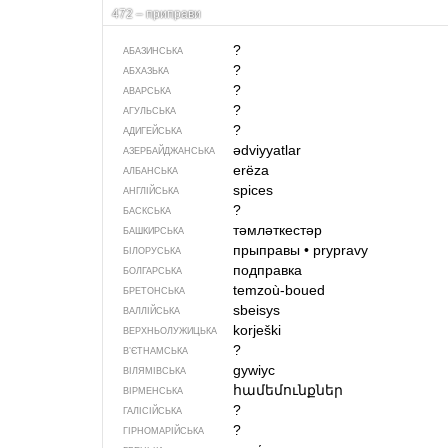
472 – приправи
?
АБАЗИНСЬКА
?
АБХАЗЬКА
?
АВАРСЬКА
?
АГУЛЬСЬКА
?
АДИГЕЙСЬКА
ədviyyatlar
АЗЕРБАЙДЖАНСЬКА
erëza
АЛБАНСЬКА
spices
АНГЛІЙСЬКА
?
БАСКСЬКА
тәмләткестәр
БАШКИРСЬКА
прыправы
•
prypravy
БІЛОРУСЬКА
подправка
БОЛГАРСЬКА
temzoù-boued
БРЕТОНСЬКА
sbeisys
ВАЛЛІЙСЬКА
korješki
ВЕРХНЬОЛУЖИЦЬКА
?
В’ЄТНАМСЬКА
gywiyc
ВІЛЯМІВСЬКА
համեմունքներ
ВІРМЕНСЬКА
?
ГАЛІСІЙСЬКА
?
ГІРНОМАРІЙСЬКА