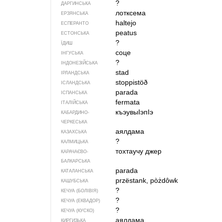
?
ДАРГИНСЬКА
лотксема
ЕРЗЯНСЬКА
haltejo
ЕСПЕРАНТО
peatus
ЕСТОНСЬКА
?
ЇДИШ
соце
ІНГУСЬКА
?
ІНДОНЕЗІЙСЬКА
stad
ІРЛАНДСЬКА
stoppistöð
ІСЛАНДСЬКА
parada
ІСПАНСЬКА
fermata
ІТАЛІЙСЬКА
къэувыIэпIэ
КАБАРДИНО-
ЧЕРКЕСЬКА
аялдама
КАЗАХСЬКА
?
КАЛМИЦЬКА
тохтаучу джер
КАРАЧАЄВО-
БАЛКАРСЬКА
parada
КАТАЛАНСЬКА
przëstank, pòżdôwk
КАШУБСЬКА
?
КЕЧУА (БОЛІВІЯ)
?
КЕЧУА (ЕКВАДОР)
?
КЕЧУА (КУСКО)
аялдама
КИРГИЗЬКА