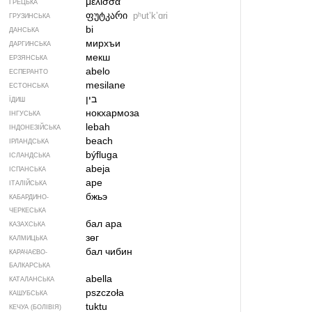
μέλισσα
ГРЕЦЬКА
ფუტკარი
pʰutʼkʼɑri
ГРУЗИНСЬКА
bi
ДАНСЬКА
мирхъи
ДАРГИНСЬКА
мекш
ЕРЗЯНСЬКА
abelo
ЕСПЕРАНТО
mesilane
ЕСТОНСЬКА
בין
ЇДИШ
нокхармоза
ІНГУСЬКА
lebah
ІНДОНЕЗІЙСЬКА
beach
ІРЛАНДСЬКА
býfluga
ІСЛАНДСЬКА
abeja
ІСПАНСЬКА
ape
ІТАЛІЙСЬКА
бжьэ
КАБАРДИНО-
ЧЕРКЕСЬКА
бал ара
КАЗАХСЬКА
зөг
КАЛМИЦЬКА
бал чибин
КАРАЧАЄВО-
БАЛКАРСЬКА
abella
КАТАЛАНСЬКА
pszczoła
КАШУБСЬКА
tuktu
КЕЧУА (БОЛІВІЯ)