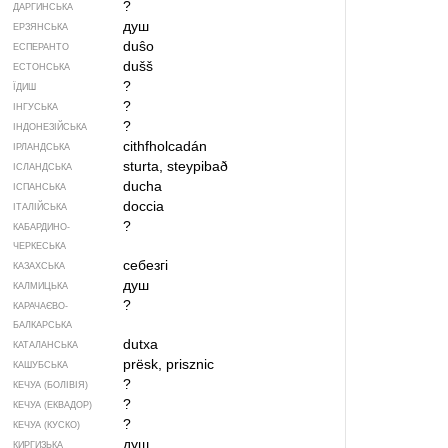
?
ДАРГИНСЬКА
душ
ЕРЗЯНСЬКА
duŝo
ЕСПЕРАНТО
dušš
ЕСТОНСЬКА
?
ЇДИШ
?
ІНГУСЬКА
?
ІНДОНЕЗІЙСЬКА
cithfholcadán
ІРЛАНДСЬКА
sturta, steypibað
ІСЛАНДСЬКА
ducha
ІСПАНСЬКА
doccia
ІТАЛІЙСЬКА
?
КАБАРДИНО-
ЧЕРКЕСЬКА
себезгі
КАЗАХСЬКА
душ
КАЛМИЦЬКА
?
КАРАЧАЄВО-
БАЛКАРСЬКА
dutxa
КАТАЛАНСЬКА
prësk, prisznic
КАШУБСЬКА
?
КЕЧУА (БОЛІВІЯ)
?
КЕЧУА (ЕКВАДОР)
?
КЕЧУА (КУСКО)
душ
КИРГИЗЬКА