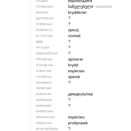
καρύκευματα
ГРЕЦЬКА
სანელებელი
sɑnɛlɛbɛli
ГРУЗИНСЬКА
krydderier
ДАНСЬКА
?
ДАРГИНСЬКА
?
ЕРЗЯНСЬКА
spicoj
ЕСПЕРАНТО
vürtsid
ЕСТОНСЬКА
?
ЇДИШ
?
ІНГУСЬКА
?
ІНДОНЕЗІЙСЬКА
spíosraí
ІРЛАНДСЬКА
krydd
ІСЛАНДСЬКА
especias
ІСПАНСЬКА
spezie
ІТАЛІЙСЬКА
?
КАБАРДИНО-
ЧЕРКЕСЬКА
дәмдеуіштер
КАЗАХСЬКА
?
КАЛМИЦЬКА
?
КАРАЧАЄВО-
БАЛКАРСЬКА
espècies
КАТАЛАНСЬКА
przëprawë
КАШУБСЬКА
?
КЕЧУА (БОЛІВІЯ)