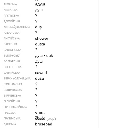
адуш
АБХАЗЬКА
душ
АВАРСЬКА
?
АГУЛЬСЬКА
?
АДИГЕЙСЬКА
duş
АЗЕРБАЙДЖАНСЬКА
?
АЛБАНСЬКА
shower
АНГЛІЙСЬКА
dutxa
БАСКСЬКА
?
БАШКИРСЬКА
душ
•
duš
БІЛОРУСЬКА
душ
БОЛГАРСЬКА
?
БРЕТОНСЬКА
cawod
ВАЛЛІЙСЬКА
duša
ВЕРХНЬОЛУЖИЦЬКА
?
В’ЄТНАМСЬКА
?
ВІЛЯМІВСЬКА
?
ВІРМЕНСЬКА
?
ГАЛІСІЙСЬКА
?
ГІРНОМАРІЙСЬКА
ντους
ГРЕЦЬКА
შხაპი
ʃxɑpʼi
ГРУЗИНСЬКА
brusebad
ДАНСЬКА