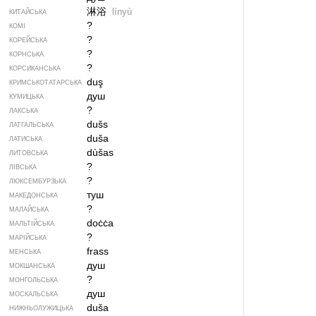
淋浴
línyù
КИТАЙСЬКА
?
КОМІ
?
КОРЕЙСЬКА
?
КОРНСЬКА
?
КОРСИКАНСЬКА
duş
КРИМСЬКОТАТАРСЬКА
душ
КУМИЦЬКА
?
ЛАКСЬКА
dušs
ЛАТГАЛЬСЬКА
duša
ЛАТИСЬКА
dùšas
ЛИТОВСЬКА
?
ЛІВСЬКА
?
ЛЮКСЕМБУРЗЬКА
туш
МАКЕДОНСЬКА
?
МАЛАЙСЬКА
doċċa
МАЛЬТІЙСЬКА
?
МАРІЙСЬКА
frass
МЕНСЬКА
душ
МОКШАНСЬКА
?
МОНГОЛЬСЬКА
душ
МОСКАЛЬСЬКА
duša
НИЖНЬОЛУЖИЦЬКА