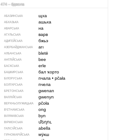
474 – бджола
щха
АБАЗИНСЬКА
ашьха
АБХАЗЬКА
на
АВАРСЬКА
варв
АГУЛЬСЬКА
бжьэ
АДИГЕЙСЬКА
arı
АЗЕРБАЙДЖАНСЬКА
bletë
АЛБАНСЬКА
bee
АНГЛІЙСЬКА
erle
БАСКСЬКА
бал ҡорто
БАШКИРСЬКА
пчала
•
pčała
БІЛОРУСЬКА
пчела
БОЛГАРСЬКА
gwenan
БРЕТОНСЬКА
gwenyn
ВАЛЛІЙСЬКА
pčoła
ВЕРХНЬОЛУЖИЦЬКА
ong
В’ЄТНАМСЬКА
byn
ВІЛЯМІВСЬКА
մեղու
ВІРМЕНСЬКА
abella
ГАЛІСІЙСЬКА
мӱкш
ГІРНОМАРІЙСЬКА