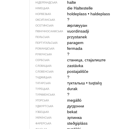
halte
НІДЕРЛАНДСЬКА
die Haltestelle
НІМЕЦЬКА
holdeplass
•
haldeplass
НОРВЕЗЬКА
?
ОКСИТАНСЬКА
ӕрлӕууан
ОСЕТИНСЬКА
vuordinsadji
ПІВНІЧНОСААМСЬКА
przystanek
ПОЛЬСЬКА
paragem
ПОРТУГАЛЬСЬКА
fermada
РОМАНШСЬКА
?
РУМУНСЬКА
станица, стајалиште
СЕРБСЬКА
zastávka
СЛОВАЦЬКА
postajališče
СЛОВЕНСЬКА
?
ТАДЖИЦЬКА
тукталыш
•
tuqtalış
ТАТАРСЬКА
durak
ТУРЕЦЬКА
?
ТУРКМЕНСЬКА
megálló
УГОРСЬКА
дугдонни
УДМУРТСЬКА
bekat
УЗБЕЦЬКА
зупинка
УКРАЇНСЬКА
steðgipláss
ФАРЕРСЬКА