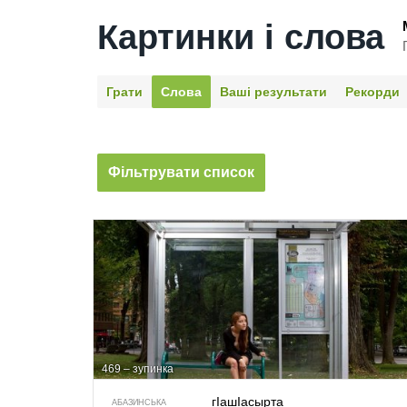
Картинки і слова
Грати
Слова
Ваші результати
Рекорди
Фільтрувати список
469 – зупинка
гIашIасырта
АБАЗИНСЬКА