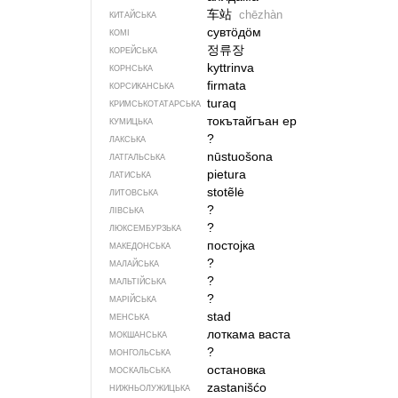
车站
chēzhàn
КИТАЙСЬКА
сувтӧдӧм
КОМІ
정류장
КОРЕЙСЬКА
kyttrinva
КОРНСЬКА
firmata
КОРСИКАНСЬКА
turaq
КРИМСЬКОТАТАРСЬКА
токътайгъан ер
КУМИЦЬКА
?
ЛАКСЬКА
nūstuošona
ЛАТГАЛЬСЬКА
pietura
ЛАТИСЬКА
stotẽlė
ЛИТОВСЬКА
?
ЛІВСЬКА
?
ЛЮКСЕМБУРЗЬКА
постојка
МАКЕДОНСЬКА
?
МАЛАЙСЬКА
?
МАЛЬТІЙСЬКА
?
МАРІЙСЬКА
stad
МЕНСЬКА
лоткама васта
МОКШАНСЬКА
?
МОНГОЛЬСЬКА
остановка
МОСКАЛЬСЬКА
zastanišćo
НИЖНЬОЛУЖИЦЬКА