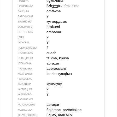
αγκαλιάζω
ГРЕЦЬКА
ჩახუტება
tʃʰɑxutʼɛbɑ
ГРУЗИНСЬКА
omfavne
ДАНСЬКА
?
ДАРГИНСЬКА
кутмордамс
ЕРЗЯНСЬКА
brakumi
ЕСПЕРАНТО
embama
ЕСТОНСЬКА
?
ЇДИШ
?
ІНГУСЬКА
?
ІНДОНЕЗІЙСЬКА
cuach
ІРЛАНДСЬКА
faðma, knúsa
ІСЛАНДСЬКА
abrazar
ІСПАНСЬКА
abbracciare
ІТАЛІЙСЬКА
IэплIэ хуэщIын
КАБАРДИНО-
ЧЕРКЕСЬКА
құшақтау
КАЗАХСЬКА
?
КАЛМИЦЬКА
?
КАРАЧАЄВО-
БАЛКАРСЬКА
abraçar
КАТАЛАНСЬКА
òbjëmac, przëcëskac
КАШУБСЬКА
uqllay, mak’alliy
КЕЧУА (БОЛІВІЯ)