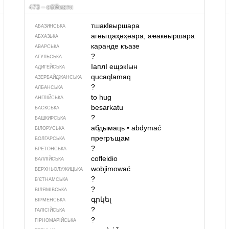
473 – обіймати
тшакIвыршара
АБАЗИНСЬКА
агәыҵаҳәҳәара, аҽакәыршара
АБХАЗЬКА
каранде къазе
АВАРСЬКА
?
АГУЛЬСЬКА
IаплI ещэкIын
АДИГЕЙСЬКА
qucaqlamaq
АЗЕРБАЙДЖАНСЬКА
?
АЛБАНСЬКА
to hug
АНГЛІЙСЬКА
besarkatu
БАСКСЬКА
?
БАШКИРСЬКА
абдымаць
•
abdymać
БІЛОРУСЬКА
прегръщам
БОЛГАРСЬКА
?
БРЕТОНСЬКА
cofleidio
ВАЛЛІЙСЬКА
wobjimować
ВЕРХНЬОЛУЖИЦЬКА
?
В’ЄТНАМСЬКА
?
ВІЛЯМІВСЬКА
գրկել
ВІРМЕНСЬКА
?
ГАЛІСІЙСЬКА
?
ГІРНОМАРІЙСЬКА