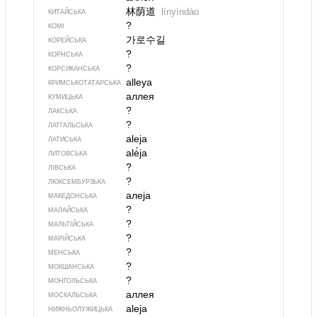
林荫道
línyìndào
КИТАЙСЬКА
?
КОМІ
가로수길
КОРЕЙСЬКА
?
КОРНСЬКА
?
КОРСИКАНСЬКА
alleya
КРИМСЬКОТАТАРСЬКА
аллея
КУМИЦЬКА
?
ЛАКСЬКА
?
ЛАТГАЛЬСЬКА
aleja
ЛАТИСЬКА
alė́ja
ЛИТОВСЬКА
?
ЛІВСЬКА
?
ЛЮКСЕМБУРЗЬКА
алеја
МАКЕДОНСЬКА
?
МАЛАЙСЬКА
?
МАЛЬТІЙСЬКА
?
МАРІЙСЬКА
?
МЕНСЬКА
?
МОКШАНСЬКА
?
МОНГОЛЬСЬКА
аллея
МОСКАЛЬСЬКА
aleja
НИЖНЬОЛУЖИЦЬКА