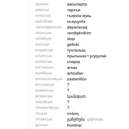
аагыларҭа
АБХАЗЬКА
тархъи
АВАРСЬКА
гъирхIа мукь
АГУЛЬСЬКА
къэуцупIэ
АДИГЕЙСЬКА
dayanacaq
АЗЕРБАЙДЖАНСЬКА
vendqëndrim
АЛБАНСЬКА
stop
АНГЛІЙСЬКА
geltoki
БАСКСЬКА
туҡталыш
БАШКИРСЬКА
прыпынак
•
prypynak
БІЛОРУСЬКА
спирка
БОЛГАРСЬКА
arsav
БРЕТОНСЬКА
arhosfan
ВАЛЛІЙСЬКА
zastanišćo
ВЕРХНЬОЛУЖИЦЬКА
?
В’ЄТНАМСЬКА
?
ВІЛЯМІВСЬКА
կանգառ
ВІРМЕНСЬКА
?
ГАЛІСІЙСЬКА
?
ГІРНОМАРІЙСЬКА
στάση
ГРЕЦЬКА
გაჩერება
gɑtʃʰɛrɛbɑ
ГРУЗИНСЬКА
busstop
ДАНСЬКА