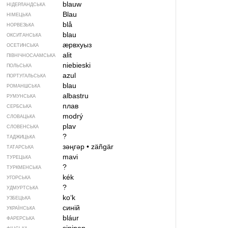
blauw
НІДЕРЛАНДСЬКА
Blau
НІМЕЦЬКА
blå
НОРВЕЗЬКА
blau
ОКСИТАНСЬКА
ӕрвхуыз
ОСЕТИНСЬКА
alit
ПІВНІЧНОСААМСЬКА
niebieski
ПОЛЬСЬКА
azul
ПОРТУГАЛЬСЬКА
blau
РОМАНШСЬКА
albastru
РУМУНСЬКА
плав
СЕРБСЬКА
modrý
СЛОВАЦЬКА
plav
СЛОВЕНСЬКА
?
ТАДЖИЦЬКА
зәңгәр
•
zäñgär
ТАТАРСЬКА
mavi
ТУРЕЦЬКА
?
ТУРКМЕНСЬКА
kék
УГОРСЬКА
?
УДМУРТСЬКА
koʻk
УЗБЕЦЬКА
синій
УКРАЇНСЬКА
bláur
ФАРЕРСЬКА