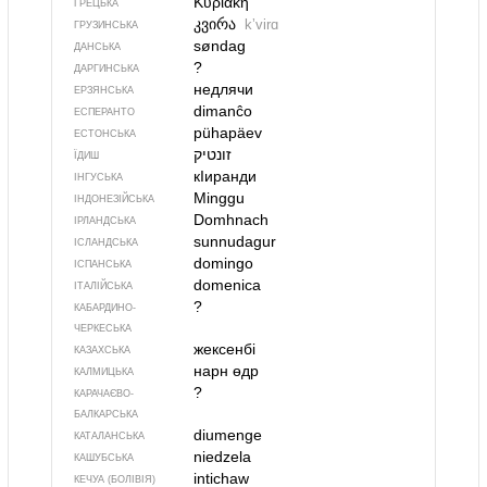
Κυριακή
ГРЕЦЬКА
კვირა
kʼvirɑ
ГРУЗИНСЬКА
søndag
ДАНСЬКА
?
ДАРГИНСЬКА
недлячи
ЕРЗЯНСЬКА
dimanĉo
ЕСПЕРАНТО
pühapäev
ЕСТОНСЬКА
ЇДИШ
кIиранди
ІНГУСЬКА
Minggu
ІНДОНЕЗІЙСЬКА
Domhnach
ІРЛАНДСЬКА
sunnudagur
ІСЛАНДСЬКА
domingo
ІСПАНСЬКА
domenica
ІТАЛІЙСЬКА
?
КАБАРДИНО-
ЧЕРКЕСЬКА
жексенбі
КАЗАХСЬКА
нарн өдр
КАЛМИЦЬКА
?
КАРАЧАЄВО-
БАЛКАРСЬКА
diumenge
КАТАЛАНСЬКА
niedzela
КАШУБСЬКА
intichaw
КЕЧУА (БОЛІВІЯ)