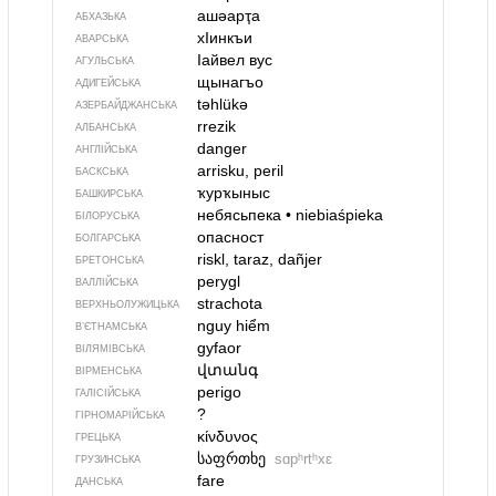
ашәарҭа
АБХАЗЬКА
хIинкъи
АВАРСЬКА
Iайвел вус
АГУЛЬСЬКА
щынагъо
АДИГЕЙСЬКА
təhlükə
АЗЕРБАЙДЖАНСЬКА
rrezik
АЛБАНСЬКА
danger
АНГЛІЙСЬКА
arrisku, peril
БАСКСЬКА
ҡурҡыныс
БАШКИРСЬКА
небясьпека
•
niebiaśpieka
БІЛОРУСЬКА
опасност
БОЛГАРСЬКА
riskl, taraz, dañjer
БРЕТОНСЬКА
perygl
ВАЛЛІЙСЬКА
strachota
ВЕРХНЬОЛУЖИЦЬКА
nguy hiểm
В’ЄТНАМСЬКА
gyfaor
ВІЛЯМІВСЬКА
վտանգ
ВІРМЕНСЬКА
perigo
ГАЛІСІЙСЬКА
?
ГІРНОМАРІЙСЬКА
κίνδυνος
ГРЕЦЬКА
საფრთხე
sɑpʰrtʰxɛ
ГРУЗИНСЬКА
fare
ДАНСЬКА