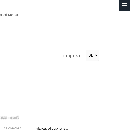
аної мови.
сторінка
363 – синій
чIыхв, хIвыхIвчва
АБАЗИНСЬКА