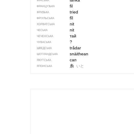
lanka
ФІНСЬКА
fil
ФРАНЦУЗЬКА
tried
ФРИЗЬКА
fîl
ФРІУЛЬСЬКА
nit
ХОРВАТСЬКА
nit
ЧЕСЬКА
тай
ЧЕЧЕНСЬКА
?
ЧУВАСЬКА
trådar
ШВЕДСЬКА
snàithean
ШОТЛАНДСЬКА
сап
ЯКУТСЬКА
糸
いと
ЯПОНСЬКА