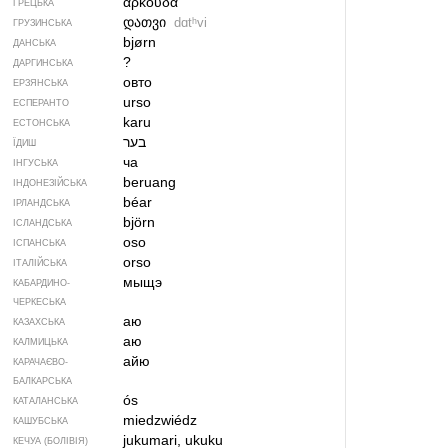
αρκούδα
ГРЕЦЬКА
დათვი
dɑtʰvi
ГРУЗИНСЬКА
bjørn
ДАНСЬКА
?
ДАРГИНСЬКА
овто
ЕРЗЯНСЬКА
urso
ЕСПЕРАНТО
karu
ЕСТОНСЬКА
בער
ЇДИШ
ча
ІНГУСЬКА
beruang
ІНДОНЕЗІЙСЬКА
béar
ІРЛАНДСЬКА
björn
ІСЛАНДСЬКА
oso
ІСПАНСЬКА
orso
ІТАЛІЙСЬКА
мыщэ
КАБАРДИНО-
ЧЕРКЕСЬКА
аю
КАЗАХСЬКА
аю
КАЛМИЦЬКА
айю
КАРАЧАЄВО-
БАЛКАРСЬКА
ós
КАТАЛАНСЬКА
miedzwiédz
КАШУБСЬКА
jukumari, ukuku
КЕЧУА (БОЛІВІЯ)