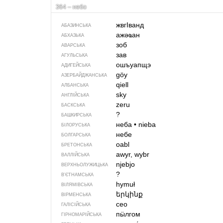
364 – небо
жвгIванд
АБАЗИНСЬКА
ажәҩан
АБХАЗЬКА
зоб
АВАРСЬКА
зав
АГУЛЬСЬКА
ошъуапщэ
АДИГЕЙСЬКА
göy
АЗЕРБАЙДЖАНСЬКА
qiell
АЛБАНСЬКА
sky
АНГЛІЙСЬКА
zeru
БАСКСЬКА
?
БАШКИРСЬКА
неба
•
nieba
БІЛОРУСЬКА
небе
БОЛГАРСЬКА
oabl
БРЕТОНСЬКА
awyr, wybr
ВАЛЛІЙСЬКА
njebjo
ВЕРХНЬОЛУЖИЦЬКА
?
В’ЄТНАМСЬКА
hymuł
ВІЛЯМІВСЬКА
երկինք
ВІРМЕНСЬКА
ceo
ГАЛІСІЙСЬКА
пӹлгом
ГІРНОМАРІЙСЬКА