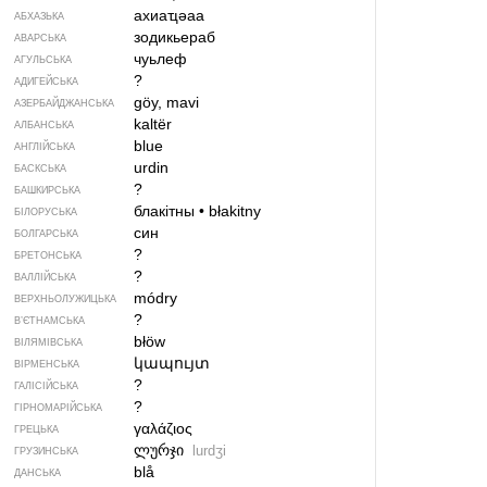
ахиаҵәаа
АБХАЗЬКА
зодикьераб
АВАРСЬКА
чуьлеф
АГУЛЬСЬКА
?
АДИГЕЙСЬКА
göy, mavi
АЗЕРБАЙДЖАНСЬКА
kaltër
АЛБАНСЬКА
blue
АНГЛІЙСЬКА
urdin
БАСКСЬКА
?
БАШКИРСЬКА
блакітны
•
błakitny
БІЛОРУСЬКА
син
БОЛГАРСЬКА
?
БРЕТОНСЬКА
?
ВАЛЛІЙСЬКА
módry
ВЕРХНЬОЛУЖИЦЬКА
?
В’ЄТНАМСЬКА
błöw
ВІЛЯМІВСЬКА
կապույտ
ВІРМЕНСЬКА
?
ГАЛІСІЙСЬКА
?
ГІРНОМАРІЙСЬКА
γαλάζιος
ГРЕЦЬКА
ლურჯი
lurdʒi
ГРУЗИНСЬКА
blå
ДАНСЬКА