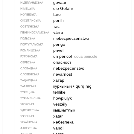
gevaar
НІДЕРЛАНДСЬКА
die Gefahr
НІМЕЦЬКА
fare
НОРВЕЗЬКА
perilh
ОКСИТАНСЬКА
тас
ОСЕТИНСЬКА
várra
ПІВНІЧНОСААМСЬКА
niebezpieczeństwo
ПОЛЬСЬКА
perigo
ПОРТУГАЛЬСЬКА
privel
РОМАНШСЬКА
un pericol
două pericole
РУМУНСЬКА
опасност
СЕРБСЬКА
nebezpečenstvo
СЛОВАЦЬКА
nevarnost
СЛОВЕНСЬКА
хатар
ТАДЖИЦЬКА
куркыныч
•
qurqınıç
ТАТАРСЬКА
tehlike
ТУРЕЦЬКА
howplulyk
ТУРКМЕНСЬКА
veszély
УГОРСЬКА
кышкытлык
УДМУРТСЬКА
xatar
УЗБЕЦЬКА
небезпека
УКРАЇНСЬКА
vandi
ФАРЕРСЬКА