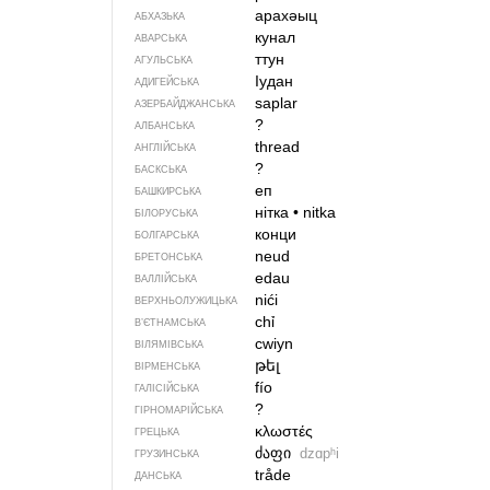
арахәыц
АБХАЗЬКА
кунал
АВАРСЬКА
ттун
АГУЛЬСЬКА
Iудан
АДИГЕЙСЬКА
saplar
АЗЕРБАЙДЖАНСЬКА
?
АЛБАНСЬКА
thread
АНГЛІЙСЬКА
?
БАСКСЬКА
еп
БАШКИРСЬКА
нітка
•
nitka
БІЛОРУСЬКА
конци
БОЛГАРСЬКА
neud
БРЕТОНСЬКА
edau
ВАЛЛІЙСЬКА
nići
ВЕРХНЬОЛУЖИЦЬКА
chỉ
В’ЄТНАМСЬКА
cwiyn
ВІЛЯМІВСЬКА
թել
ВІРМЕНСЬКА
fío
ГАЛІСІЙСЬКА
?
ГІРНОМАРІЙСЬКА
κλωστές
ГРЕЦЬКА
ძაფი
dzɑpʰi
ГРУЗИНСЬКА
tråde
ДАНСЬКА