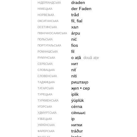
draden
НІДЕРЛАНДСЬКА
der Faden
НІМЕЦЬКА
tråd
НОРВЕЗЬКА
fil, fial
ОКСИТАНСЬКА
хал
ОСЕТИНСЬКА
árpu
ПІВНІЧНОСААМСЬКА
nić
ПОЛЬСЬКА
fios
ПОРТУГАЛЬСЬКА
fil
РОМАНШСЬКА
o ață
două ațe
РУМУНСЬКА
нит
СЕРБСЬКА
niť
СЛОВАЦЬКА
niti
СЛОВЕНСЬКА
риштаҳо
ТАДЖИЦЬКА
җеп
•
cep
ТАТАРСЬКА
iplik
ТУРЕЦЬКА
ýüplük
ТУРКМЕНСЬКА
cérna
УГОРСЬКА
сӥньыс
УДМУРТСЬКА
ip
УЗБЕЦЬКА
нитки
УКРАЇНСЬКА
tráður
ФАРЕРСЬКА