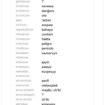
?
ДАРГИНСЬКА
пелема
ЕРЗЯНСЬКА
danĝero
ЕСПЕРАНТО
oht
ЕСТОНСЬКА
ЇДИШ
кхерам
ІНГУСЬКА
bahaya
ІНДОНЕЗІЙСЬКА
contúirt
ІРЛАНДСЬКА
hætta
ІСЛАНДСЬКА
peligro
ІСПАНСЬКА
pericolo
ІТАЛІЙСЬКА
шынагъуэ
КАБАРДИНО-
ЧЕРКЕСЬКА
қауіп
КАЗАХСЬКА
әәмшг
КАЛМИЦЬКА
къоркъуу
КАРАЧАЄВО-
БАЛКАРСЬКА
perill
КАТАЛАНСЬКА
niebezpiek
КАШУБСЬКА
maqllu, ch’iki
КЕЧУА (БОЛІВІЯ)
?
КЕЧУА (ЕКВАДОР)
ch’iki
КЕЧУА (КУСКО)
коркунуч
КИРГИЗЬКА