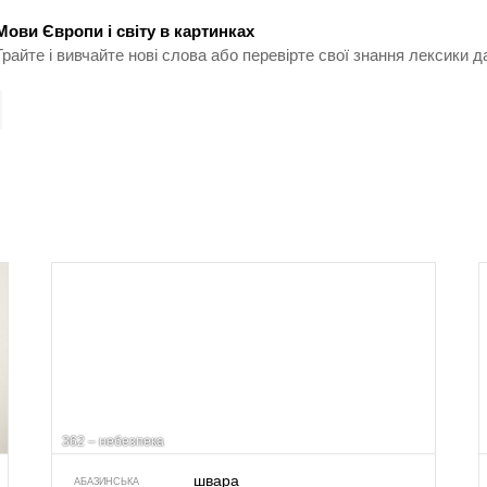
Мови Європи і світу в картинках
Грайте і вивчайте нові слова або перевірте свої знання лексики д
362 – небезпека
швара
АБАЗИНСЬКА