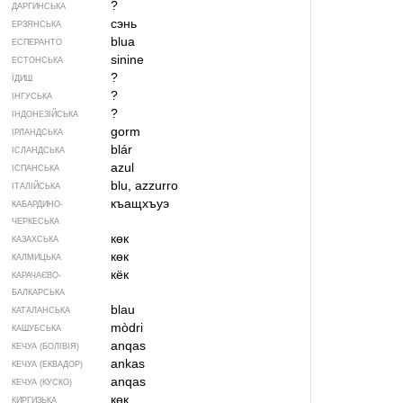
?
ДАРГИНСЬКА
сэнь
ЕРЗЯНСЬКА
blua
ЕСПЕРАНТО
sinine
ЕСТОНСЬКА
?
ЇДИШ
?
ІНГУСЬКА
?
ІНДОНЕЗІЙСЬКА
gorm
ІРЛАНДСЬКА
blár
ІСЛАНДСЬКА
azul
ІСПАНСЬКА
blu, azzurro
ІТАЛІЙСЬКА
къащхъуэ
КАБАРДИНО-
ЧЕРКЕСЬКА
көк
КАЗАХСЬКА
көк
КАЛМИЦЬКА
кёк
КАРАЧАЄВО-
БАЛКАРСЬКА
blau
КАТАЛАНСЬКА
mòdri
КАШУБСЬКА
anqas
КЕЧУА (БОЛІВІЯ)
ankas
КЕЧУА (ЕКВАДОР)
anqas
КЕЧУА (КУСКО)
көк
КИРГИЗЬКА