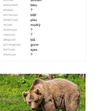
sininen
ФІНСЬКА
bleu
ФРАНЦУЗЬКА
?
ФРИЗЬКА
blâf
ФРІУЛЬСЬКА
plav
ХОРВАТСЬКА
modrý
ЧЕСЬКА
?
ЧЕЧЕНСЬКА
?
ЧУВАСЬКА
blå
ШВЕДСЬКА
gorm
ШОТЛАНДСЬКА
күөх
ЯКУТСЬКА
?
ЯПОНСЬКА