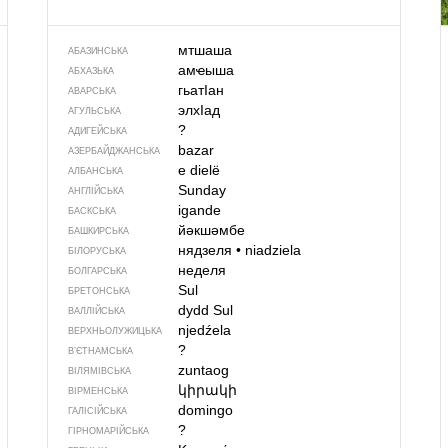
мтшаша
АБАЗИНСЬКА
амҽыша
АБХАЗЬКА
гьатIан
АВАРСЬКА
элхIад
АГУЛЬСЬКА
?
АДИГЕЙСЬКА
bazar
АЗЕРБАЙДЖАНСЬКА
e dielë
АЛБАНСЬКА
Sunday
АНГЛІЙСЬКА
igande
БАСКСЬКА
йәкшәмбе
БАШКИРСЬКА
нядзеля
•
niadziela
БІЛОРУСЬКА
неделя
БОЛГАРСЬКА
Sul
БРЕТОНСЬКА
dydd Sul
ВАЛЛІЙСЬКА
njedźela
ВЕРХНЬОЛУЖИЦЬКА
?
В’ЄТНАМСЬКА
zuntaog
ВІЛЯМІВСЬКА
կիրակի
ВІРМЕНСЬКА
domingo
ГАЛІСІЙСЬКА
?
ГІРНОМАРІЙСЬКА