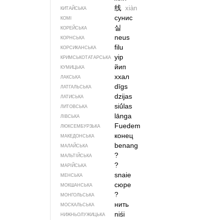
线
xiàn
КИТАЙСЬКА
сунис
КОМІ
실
КОРЕЙСЬКА
neus
КОРНСЬКА
filu
КОРСИКАНСЬКА
yip
КРИМСЬКОТАТАРСЬКА
йип
КУМИЦЬКА
ххал
ЛАКСЬКА
dīgs
ЛАТГАЛЬСЬКА
dzijas
ЛАТИСЬКА
siū́las
ЛИТОВСЬКА
lānga
ЛІВСЬКА
Fuedem
ЛЮКСЕМБУРЗЬКА
конец
МАКЕДОНСЬКА
benang
МАЛАЙСЬКА
?
МАЛЬТІЙСЬКА
?
МАРІЙСЬКА
snaie
МЕНСЬКА
сюре
МОКШАНСЬКА
?
МОНГОЛЬСЬКА
нить
МОСКАЛЬСЬКА
niśi
НИЖНЬОЛУЖИЦЬКА