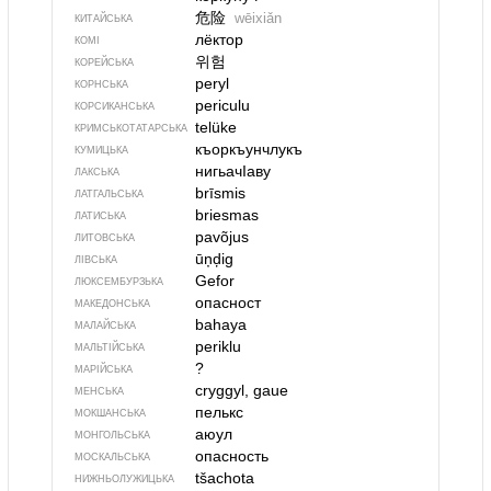
危险
wēixiǎn
КИТАЙСЬКА
лёктор
КОМІ
위험
КОРЕЙСЬКА
peryl
КОРНСЬКА
periculu
КОРСИКАНСЬКА
telüke
КРИМСЬКОТАТАРСЬКА
къоркъунчлукъ
КУМИЦЬКА
нигьачIаву
ЛАКСЬКА
brīsmis
ЛАТГАЛЬСЬКА
briesmas
ЛАТИСЬКА
pavõjus
ЛИТОВСЬКА
ūņḑig
ЛІВСЬКА
Gefor
ЛЮКСЕМБУРЗЬКА
опасност
МАКЕДОНСЬКА
bahaya
МАЛАЙСЬКА
periklu
МАЛЬТІЙСЬКА
?
МАРІЙСЬКА
cryggyl, gaue
МЕНСЬКА
пелькс
МОКШАНСЬКА
аюул
МОНГОЛЬСЬКА
опасность
МОСКАЛЬСЬКА
tšachota
НИЖНЬОЛУЖИЦЬКА