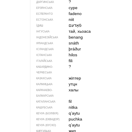
?
ДАРГИНСЬКА
суре
ЕРЗЯНСЬКА
fadeno
ЕСПЕРАНТО
niit
ЕСТОНСЬКА
ЇДИШ
тай, хьоаса
ІНГУСЬКА
benang
ІНДОНЕЗІЙСЬКА
snáth
ІРЛАНДСЬКА
þráður
ІСЛАНДСЬКА
hilos
ІСПАНСЬКА
fili
ІТАЛІЙСЬКА
?
КАБАРДИНО-
ЧЕРКЕСЬКА
жіптер
КАЗАХСЬКА
утцн
КАЛМИЦЬКА
халы
КАРАЧАЄВО-
БАЛКАРСЬКА
fil
КАТАЛАНСЬКА
nitka
КАШУБСЬКА
q’aytu
КЕЧУА (БОЛІВІЯ)
puchka
КЕЧУА (ЕКВАДОР)
q’aytu
КЕЧУА (КУСКО)
жип
КИРГИЗЬКА