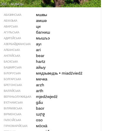
366 – ведмідь
мшвы
АБАЗИНСЬКА
амшә
АБХАЗЬКА
ци
АВАРСЬКА
багниш
АГУЛЬСЬКА
мышъэ
АДИГЕЙСЬКА
ayı
АЗЕРБАЙДЖАНСЬКА
ari
АЛБАНСЬКА
bear
АНГЛІЙСЬКА
hartz
БАСКСЬКА
айыу
БАШКИРСЬКА
мядзьведзь
•
miadźviedź
БІЛОРУСЬКА
мечка
БОЛГАРСЬКА
arzh
БРЕТОНСЬКА
arth
ВАЛЛІЙСЬКА
mjedźwjedź
ВЕРХНЬОЛУЖИЦЬКА
gấu
В’ЄТНАМСЬКА
baor
ВІЛЯМІВСЬКА
արջ
ВІРМЕНСЬКА
oso
ГАЛІСІЙСЬКА
мӧскӓ
ГІРНОМАРІЙСЬКА