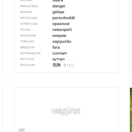
vaara
ФІНСЬКА
danger
ФРАНЦУЗЬКА
gefaar
ФРИЗЬКА
pericolositât
ФРІУЛЬСЬКА
opasnost
ХОРВАТСЬКА
nebezpečí
ЧЕСЬКА
кхерам
ЧЕЧЕНСЬКА
харушлӑх
ЧУВАСЬКА
fara
ШВЕДСЬКА
cunnart
ШОТЛАНДСЬКА
куттал
ЯКУТСЬКА
危険
きけん
ЯПОНСЬКА
неділя
365