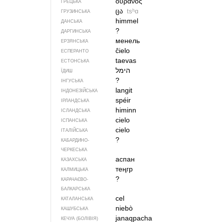
ουρανός
ГРЕЦЬКА
ცა
tsʰɑ
ГРУЗИНСЬКА
himmel
ДАНСЬКА
?
ДАРГИНСЬКА
менель
ЕРЗЯНСЬКА
ĉielo
ЕСПЕРАНТО
taevas
ЕСТОНСЬКА
הימל
ЇДИШ
?
ІНГУСЬКА
langit
ІНДОНЕЗІЙСЬКА
spéir
ІРЛАНДСЬКА
himinn
ІСЛАНДСЬКА
cielo
ІСПАНСЬКА
cielo
ІТАЛІЙСЬКА
?
КАБАРДИНО-
ЧЕРКЕСЬКА
аспан
КАЗАХСЬКА
теңгр
КАЛМИЦЬКА
?
КАРАЧАЄВО-
БАЛКАРСЬКА
cel
КАТАЛАНСЬКА
niebò
КАШУБСЬКА
janaqpacha
КЕЧУА (БОЛІВІЯ)