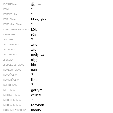
蓝
lán
КИТАЙСЬКА
?
КОМІ
?
КОРЕЙСЬКА
blou, glas
КОРНСЬКА
?
КОРСИКАНСЬКА
kök
КРИМСЬКОТАТАРСЬКА
гёк
КУМИЦЬКА
?
ЛАКСЬКА
zyls
ЛАТГАЛЬСЬКА
zils
ЛАТИСЬКА
mė́lynas
ЛИТОВСЬКА
siņņi
ЛІВСЬКА
blo
ЛЮКСЕМБУРЗЬКА
син
МАКЕДОНСЬКА
?
МАЛАЙСЬКА
ikħal
МАЛЬТІЙСЬКА
?
МАРІЙСЬКА
gorrym
МЕНСЬКА
сенем
МОКШАНСЬКА
?
МОНГОЛЬСЬКА
голубой
МОСКАЛЬСЬКА
módry
НИЖНЬОЛУЖИЦЬКА