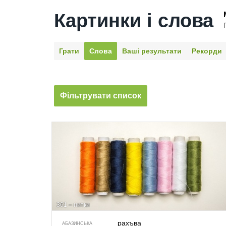
Картинки і слова
Грати
Слова
Ваші результати
Рекорди
Фільтрувати список
361 – нитки
рахъва
АБАЗИНСЬКА