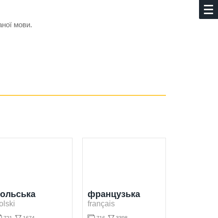
аної мови.
ольська
французька
olski
français

