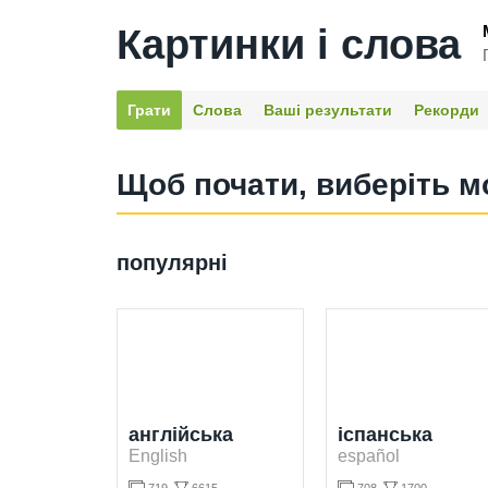
Картинки і слова
Грати
Слова
Ваші результати
Рекорди
Щоб почати, виберіть м
популярні
англійська
іспанська
English
español

