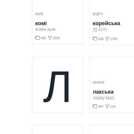
льӧб
손잡이
комі
корейська
коми кыв
한국어


430
1330


438
1769
Вивчення коміої мови безкоштовно. Грати і вивчати коміі слова безкоштовно.
Вивчення корейської мови безкоштовно. Грати і вивчати корейські слова безкоштовно.
Л
халича
лакська
лакку маз


407
124
Вивчення лакської мови безкоштовно. Грати і вивчати лакські слова безкоштовно.