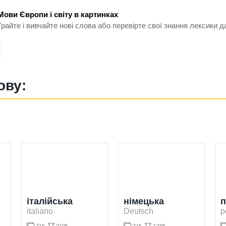
Мови Європи і світу в картинках
Грайте і вивчайте нові слова або перевірте свої знання лексики д
ову:
італійська
німецька
п
italiano
Deutsch
p

