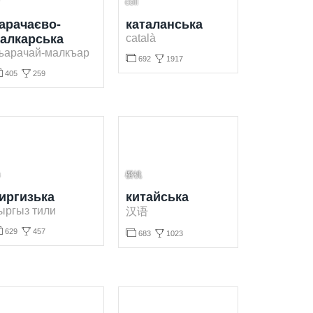
coll
арачаєво-
каталанська
алкарська
català
ъарачай-малкъар


692
1917


405
259
Вивчення каталанської мови безкоштовно. Грати і вивчати каталанські слова безкоштовно.
 мови безкоштовно. Грати і вивчати карачаєво-балкарські слова безкоштовно.
з
樱桃
иргизька
китайська
ыргыз тили
汉语


629
457


683
1023
вно. Грати і вивчати киргизькі слова безкоштовно.
Вивчення китайської мови безкоштовно. Грати і вивчати китайські слова безкоштовно.