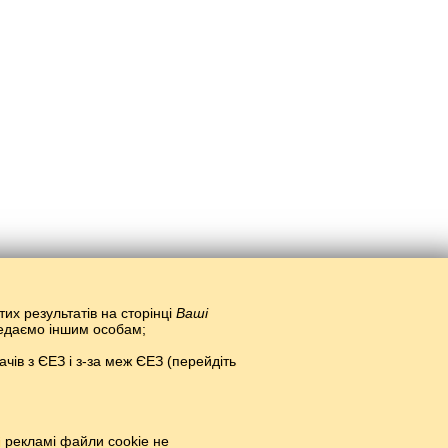
тих результатів на сторінці
Ваші
ередаємо іншим особам;
ів з ЄЕЗ і з-за меж ЄЕЗ (перейдіть
товно.
#
й рекламі файли cookie не