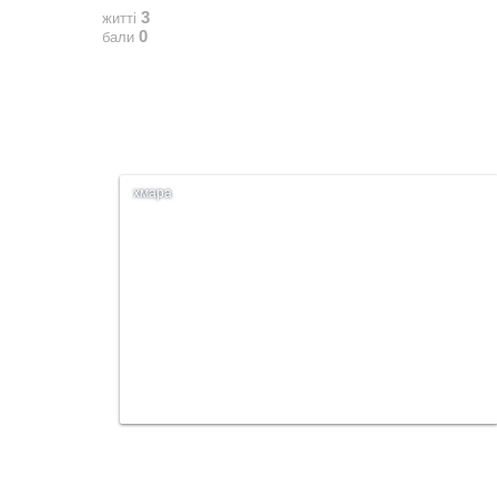
3
житті
0
бали
хмара