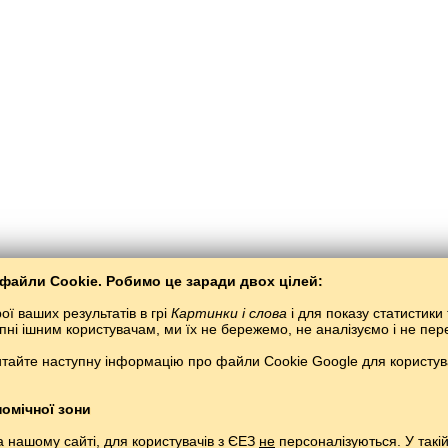
файли Cookie. Робимо це заради двох цілей:
ї ваших результатів в грі
Картинки і слова
і для показу статистики 
тупні ішним користувачам, ми їх не бережемо, не аналізуємо і не п
тайте наступну інформацію про файли Cookie Google для користувач
БалтоСлав
/
Картинки і слова
/
словенська мова в картинках
ня словенськаої мови безкоштовно.
Грати і вивчати словенськаі слова безкош
Copyright © 2015–2025 BALTOSLAV.
Усі права захищені.
омічної зони
 нашому сайті, для користувачів з ЄЕЗ
не
персоналізуються. У такі