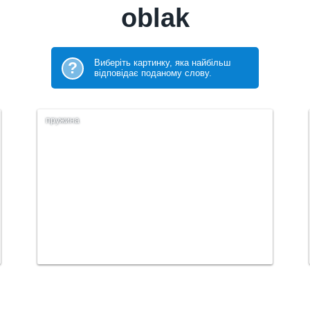
oblak
Виберіть картинку, яка найбільш
?
відповідає поданому слову.
пружина