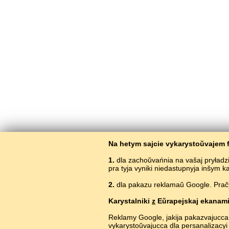
Na hetym sajcie vykarystoŭvajem f
1.
dla zachoŭvańnia na vašaj pryładz
pra tyja vyniki niedastupnyja inšym 
2.
dla pakazu reklamaŭ Google. Pračyt
V
Karystalniki
z
Eŭrapejskaj ekanami
Reklamy Google, jakija pakazvajucca
vykarystoŭvajucca dla persanalizacyi