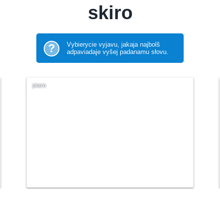
skiro
Vybierycie vyjavu, jakaja najbolš
?
adpaviadaje vyšej padanamu słovu.
piaro