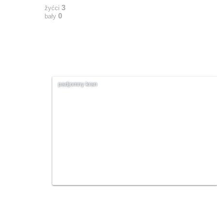
3
žyćci
0
bały
padjomny kran