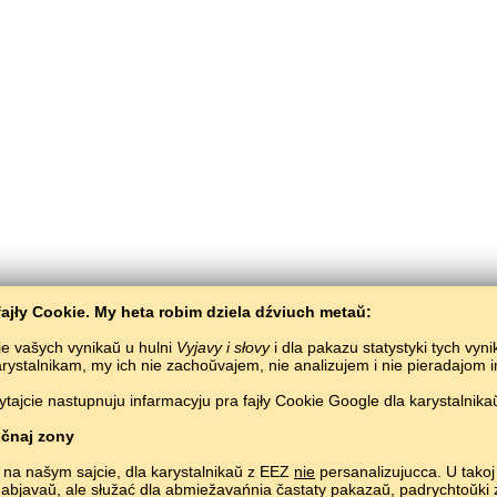
ajły Cookie. My heta robim dziela dźviuch metaŭ:
ie vašych vynikaŭ u hulni
Vyjavy i słovy
i dla pakazu statystyki tych vyn
karystalnikam, my ich nie zachoŭvajem, nie analizujem i nie pieradajom
ajcie nastupnuju infarmacyju pra fajły Cookie Google dla karystalnikaŭ
Bałta­Słaŭ
/
Vyjavy i słovy
/
Słavienskaja mova ŭ malunkach
yvučeńnie słavienskaj movy biaspłatna.
Hulać i vučyć słavienskija słovy ŭ siecivie.
čnaj zony
Copyright © 2015–2025 BALTOSLAV.
Usie pravy abaronieny.
 na našym sajcie, dla karystalnikaŭ z EEZ
nie
persanalizujucca. U takoj 
 abjavaŭ, ale słužać dla abmiežavańnia častaty pakazaŭ, padrych­toŭk