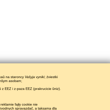
ikaŭ na staroncy
Vašyja vyniki
; źviestki
 inšym asobam;
 z EEZ i z-paza EEZ (prakrucicie ŭniz).
#
reklamie fajły cookie nie
i zvodnych spravazdač, a taksama dla