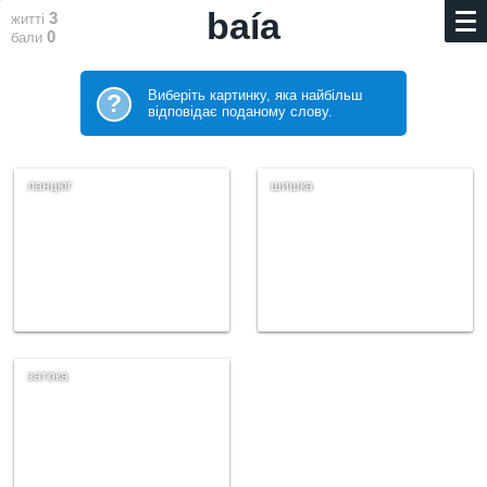
baía
3
житті
0
бали
Виберіть картинку, яка найбільш
?
відповідає поданому слову.
ланцюг
шишка
затока