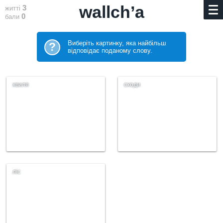
wallch’a
3
житті
0
бали
Виберіть картинку, яка найбільш
?
відповідає поданому слову.
хвиля
сходи
ліс