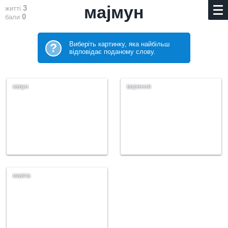
мајмун
3
житті
0
бали
Виберіть картинку, яка найбільш
?
відповідає поданому слову.
кавун
варення
мавпа