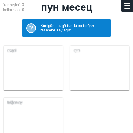
пун месец
3
“tormışlar”
0
ballar sanı
Birelgän süzgä turı kilep torğan
?
räsemne saylağız.
saqal
qan
tulğan ay