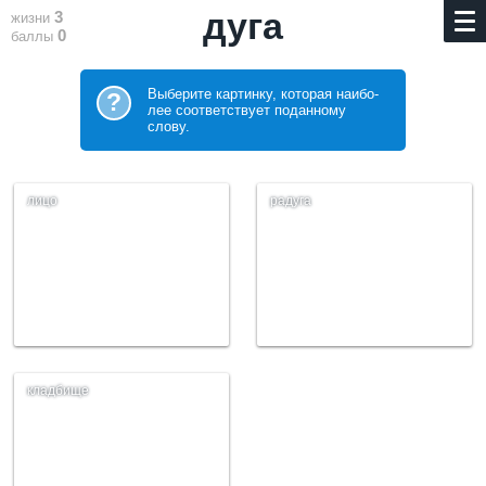
дуга
3
жизни
0
баллы
Выберите картинку, которая наибо­
?
лее соответствует поданному
слову.
лицо
радуга
кладбище