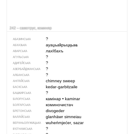
242 – сажотрус, коминяр
?
АБАЗИНСЬКА
ауаџьаҟрыцқьаҩ
АБХАЗЬКА
лахIбахъ
АВАРСЬКА
?
АГУЛЬСЬКА
?
АДИГЕЙСЬКА
?
АЗЕРБАЙДЖАНСЬКА
?
АЛБАНСЬКА
chimney sweep
АНГЛІЙСЬКА
kedar-garbitzaile
БАСКСЬКА
?
БАШКИРСЬКА
камінар
•
kaminar
БІЛОРУСЬКА
коминочистач
БОЛГАРСЬКА
divogeder
БРЕТОНСЬКА
glanhäwr simneiau
ВАЛЛІЙСЬКА
wuheńmjećer, sazar
ВЕРХНЬОЛУЖИЦЬКА
?
В’ЄТНАМСЬКА