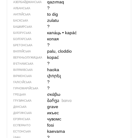
qazımaq
АЗЕРБАЙДЖАНСЬКА
?
АЛБАНСЬКА
to dig
АНГЛІЙСЬКА
zulatu
БАСКСЬКА
?
БАШКИРСЬКА
капа́ць
•
kapáć
БІЛОРУСЬКА
копая
БОЛГАРСЬКА
?
БРЕТОНСЬКА
palu, cloddio
ВАЛЛІЙСЬКА
kopać
ВЕРХНЬОЛУЖИЦЬКА
?
В’ЄТНАМСЬКА
haoka
ВІЛЯМІВСЬКА
փորել
ВІРМЕНСЬКА
?
ГАЛІСІЙСЬКА
?
ГІРНОМАРІЙСЬКА
σκάβω
ГРЕЦЬКА
ბარვა
bɑrvɑ
ГРУЗИНСЬКА
grave
ДАНСЬКА
икъес
ДАРГИНСЬКА
чувомс
ЕРЗЯНСЬКА
fosi
ЕСПЕРАНТО
kaevama
ЕСТОНСЬКА
?
ЇДИШ