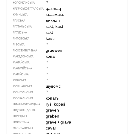
?
КОРСИКАНСЬКА
qazmaq
КРИМСЬКОТАТАРСЬКА
къазмакъ
КУМИЦЬКА
дихлан
ЛАКСЬКА
rakt, kast
ЛАТГАЛЬСЬКА
rakt
ЛАТИСЬКА
kàsti
ЛИТОВСЬКА
?
ЛІВСЬКА
gruewen
ЛЮКСЕМБУРЗЬКА
копа
МАКЕДОНСЬКА
?
МАЛАЙСЬКА
?
МАЛЬТІЙСЬКА
?
МАРІЙСЬКА
?
МЕНСЬКА
шувомс
МОКШАНСЬКА
?
МОНГОЛЬСЬКА
копать
МОСКАЛЬСЬКА
ryś, kopaś
НИЖНЬОЛУЖИЦЬКА
graven
НІДЕРЛАНДСЬКА
graben
НІМЕЦЬКА
grave
•
grava
НОРВЕЗЬКА
cavar
ОКСИТАНСЬКА