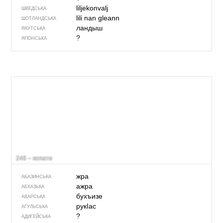
liljekonvalj
ШВЕДСЬКА
lili nan gleann
ШОТЛАНДСЬКА
ландыш
ЯКУТСЬКА
?
ЯПОНСЬКА
246 – копати
жра
АБАЗИНСЬКА
ажра
АБХАЗЬКА
бухъизе
АВАРСЬКА
рукIас
АГУЛЬСЬКА
?
АДИГЕЙСЬКА