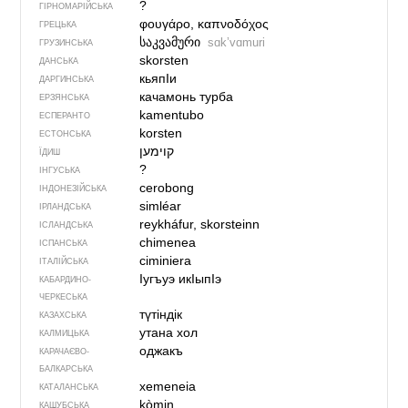
?
ГІРНОМАРІЙСЬКА
φουγάρο, καπνοδόχος
ГРЕЦЬКА
საკვამური
sɑkʼvɑmuri
ГРУЗИНСЬКА
skorsten
ДАНСЬКА
кьяпIи
ДАРГИНСЬКА
качамонь турба
ЕРЗЯНСЬКА
kamentubo
ЕСПЕРАНТО
korsten
ЕСТОНСЬКА
ЇДИШ
?
ІНГУСЬКА
cerobong
ІНДОНЕЗІЙСЬКА
simléar
ІРЛАНДСЬКА
reykháfur, skorsteinn
ІСЛАНДСЬКА
chimenea
ІСПАНСЬКА
ciminiera
ІТАЛІЙСЬКА
Iугъуэ икIыпIэ
КАБАРДИНО-
ЧЕРКЕСЬКА
түтіндік
КАЗАХСЬКА
утана хол
КАЛМИЦЬКА
оджакъ
КАРАЧАЄВО-
БАЛКАРСЬКА
xemeneia
КАТАЛАНСЬКА
kòmin
КАШУБСЬКА