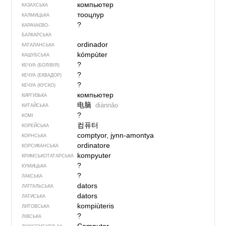
компьютер
КАЗАХСЬКА
тооцлур
КАЛМИЦЬКА
?
КАРАЧАЄВО-
БАЛКАРСЬКА
ordinador
КАТАЛАНСЬКА
kómpùter
КАШУБСЬКА
?
КЕЧУА (БОЛІВІЯ)
?
КЕЧУА (ЕКВАДОР)
?
КЕЧУА (КУСКО)
компьютер
КИРГИЗЬКА
电脑
diànnǎo
КИТАЙСЬКА
?
КОМІ
컴퓨터
КОРЕЙСЬКА
comptyor, jynn-amontya
КОРНСЬКА
ordinatore
КОРСИКАНСЬКА
kompyuter
КРИМСЬКОТАТАРСЬКА
?
КУМИЦЬКА
?
ЛАКСЬКА
dators
ЛАТГАЛЬСЬКА
dators
ЛАТИСЬКА
kompiùteris
ЛИТОВСЬКА
?
ЛІВСЬКА