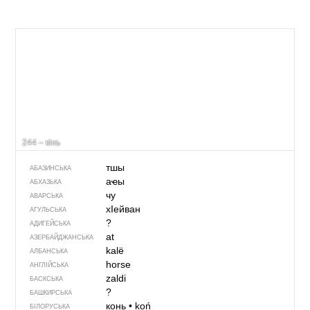
244 – кінь
тшы
АБАЗИНСЬКА
аҽы
АБХАЗЬКА
чу
АВАРСЬКА
хIейван
АГУЛЬСЬКА
?
АДИГЕЙСЬКА
at
АЗЕРБАЙДЖАНСЬКА
kalë
АЛБАНСЬКА
horse
АНГЛІЙСЬКА
zaldi
БАСКСЬКА
?
БАШКИРСЬКА
конь
•
koń
БІЛОРУСЬКА