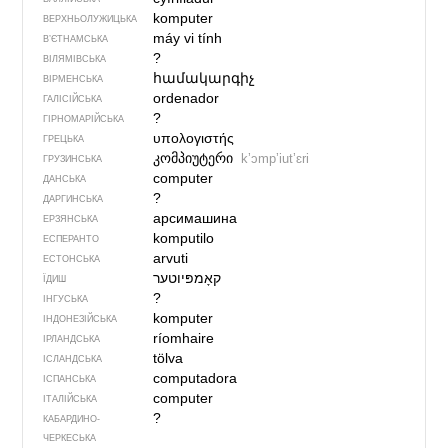
komputer
ВЕРХНЬОЛУЖИЦЬКА
máy vi tính
В’ЄТНАМСЬКА
?
ВІЛЯМІВСЬКА
համակարգիչ
ВІРМЕНСЬКА
ordenador
ГАЛІСІЙСЬКА
?
ГІРНОМАРІЙСЬКА
υπολογιστής
ГРЕЦЬКА
კომპიუტერი
kʼɔmpʼiutʼɛri
ГРУЗИНСЬКА
computer
ДАНСЬКА
?
ДАРГИНСЬКА
арсимашина
ЕРЗЯНСЬКА
komputilo
ЕСПЕРАНТО
arvuti
ЕСТОНСЬКА
ЇДИШ
?
ІНГУСЬКА
komputer
ІНДОНЕЗІЙСЬКА
ríomhaire
ІРЛАНДСЬКА
tölva
ІСЛАНДСЬКА
computadora
ІСПАНСЬКА
computer
ІТАЛІЙСЬКА
?
КАБАРДИНО-
ЧЕРКЕСЬКА