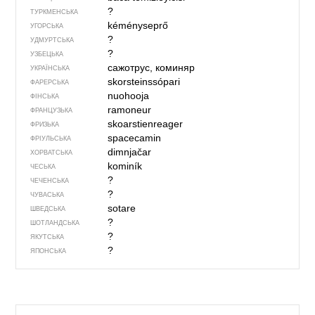
?
ТУРКМЕНСЬКА
kéményseprő
УГОРСЬКА
?
УДМУРТСЬКА
?
УЗБЕЦЬКА
сажотрус, коминяр
УКРАЇНСЬКА
skorsteinssópari
ФАРЕРСЬКА
nuohooja
ФІНСЬКА
ramoneur
ФРАНЦУЗЬКА
skoarstienreager
ФРИЗЬКА
spacecamin
ФРІУЛЬСЬКА
dimnjačar
ХОРВАТСЬКА
kominík
ЧЕСЬКА
?
ЧЕЧЕНСЬКА
?
ЧУВАСЬКА
sotare
ШВЕДСЬКА
?
ШОТЛАНДСЬКА
?
ЯКУТСЬКА
?
ЯПОНСЬКА