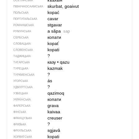
къахын
ОСЕТИНСЬКА
skurbat, goaivut
ПІВНІЧНОСААМСЬКА
kopać
ПОЛЬСЬКА
cavar
ПОРТУГАЛЬСЬКА
stgavar
РОМАНШСЬКА
a săpa
sap
РУМУНСЬКА
копати
СЕРБСЬКА
kopať
СЛОВАЦЬКА
kopati
СЛОВЕНСЬКА
?
ТАДЖИЦЬКА
казу
•
qazu
ТАТАРСЬКА
kazmak
ТУРЕЦЬКА
?
ТУРКМЕНСЬКА
ás
УГОРСЬКА
?
УДМУРТСЬКА
qazimoq
УЗБЕЦЬКА
копати
УКРАЇНСЬКА
grava
ФАРЕРСЬКА
kaivaa
ФІНСЬКА
creuser
ФРАНЦУЗЬКА
?
ФРИЗЬКА
sgjavâ
ФРІУЛЬСЬКА
kopati
ХОРВАТСЬКА