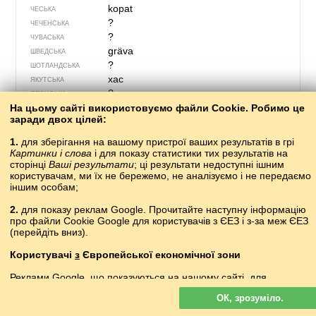
kopat
ЧЕСЬКА
?
ЧЕЧЕНСЬКА
?
ЧУВАСЬКА
gräva
ШВЕДСЬКА
?
ШОТЛАНДСЬКА
хас
ЯКУТСЬКА
?
ЯПОНСЬКА
На цьому сайті використовуємо файли Cookie. Робимо це
заради двох цілей:
1.
для зберігання на вашому пристрої ваших результатів в грі
Картинки і слова
і для показу статистики тих результатів на
сторінці
Ваші результати
; ці результати недоступні ішним
користувачам, ми їх не бережемо, не аналізуємо і не передаємо
іншим особам;
2.
для показу реклам Google. Прочитайте наступну інформацію
про файли Cookie Google для користувачів з ЄЕЗ і з-за меж ЄЕЗ
(перейдіть вниз).
Користувачі
з
Європейської економічної зони
247 – конверт
Реклами Google, що показуються на нашому сайті, для
користувачів з ЄЕЗ
не
персоналізуються. У такій рекламі файли
конверт
АБАЗИНСЬКА
ОК, зрозуміло.
cookie не використовуються для персоналізації оголошень, але
аконверт
АБХАЗЬКА
служать для обмеження частоти показів, підготовки зведених