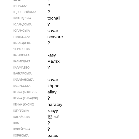
?
ІНГУСЬКА
?
ІНДОНЕЗІЙСЬКА
tochail
ІРЛАНДСЬКА
?
ІСЛАНДСЬКА
cavar
ІСПАНСЬКА
scavare
ІТАЛІЙСЬКА
?
КАБАРДИНО-
ЧЕРКЕСЬКА
қазу
КАЗАХСЬКА
малтх
КАЛМИЦЬКА
?
КАРАЧАЄВО-
БАЛКАРСЬКА
cavar
КАТАЛАНСЬКА
kòpac
КАШУБСЬКА
allay
КЕЧУА (БОЛІВІЯ)
?
КЕЧУА (ЕКВАДОР)
haratay
КЕЧУА (КУСКО)
казуу
КИРГИЗЬКА
挖
wā
КИТАЙСЬКА
?
КОМІ
?
КОРЕЙСЬКА
palas
КОРНСЬКА