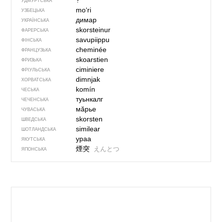
?
УДМУРТСЬКА
moʻri
УЗБЕЦЬКА
димар
УКРАЇНСЬКА
skorsteinur
ФАРЕРСЬКА
savupiippu
ФІНСЬКА
cheminée
ФРАНЦУЗЬКА
skoarstien
ФРИЗЬКА
ciminiere
ФРІУЛЬСЬКА
dimnjak
ХОРВАТСЬКА
komín
ЧЕСЬКА
туьнкалг
ЧЕЧЕНСЬКА
мӑрье
ЧУВАСЬКА
skorsten
ШВЕДСЬКА
similear
ШОТЛАНДСЬКА
ураа
ЯКУТСЬКА
煙突
えんとつ
ЯПОНСЬКА