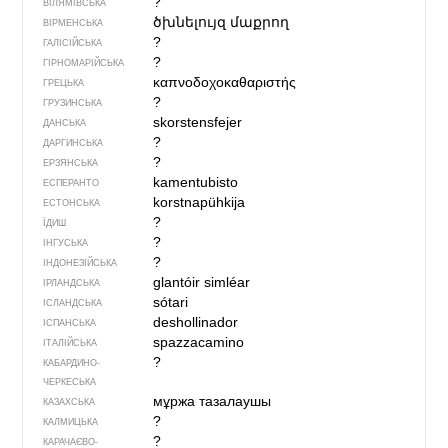
?
ВІЛЯМІВСЬКА
ծխնելույզ մաքրող
ВІРМЕНСЬКА
?
ГАЛІСІЙСЬКА
?
ГІРНОМАРІЙСЬКА
καπνοδοχοκαθαριστής
ГРЕЦЬКА
?
ГРУЗИНСЬКА
skorstensfejer
ДАНСЬКА
?
ДАРГИНСЬКА
?
ЕРЗЯНСЬКА
kamentubisto
ЕСПЕРАНТО
korstnapühkija
ЕСТОНСЬКА
?
ЇДИШ
?
ІНГУСЬКА
?
ІНДОНЕЗІЙСЬКА
glantóir simléar
ІРЛАНДСЬКА
sótari
ІСЛАНДСЬКА
deshollinador
ІСПАНСЬКА
spazzacamino
ІТАЛІЙСЬКА
?
КАБАРДИНО-
ЧЕРКЕСЬКА
мұржа тазалаушы
КАЗАХСЬКА
?
КАЛМИЦЬКА
?
КАРАЧАЄВО-