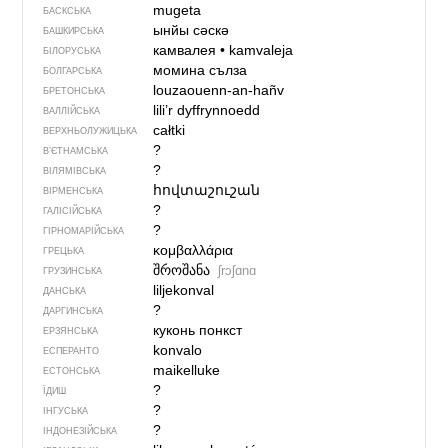
mugeta
БАСКСЬКА
ынйы сәскә
БАШКИРСЬКА
камвалея
•
kamvaleja
БІЛОРУСЬКА
момина сълза
БОЛГАРСЬКА
louzaouenn-an-hañv
БРЕТОНСЬКА
lili’r dyffrynnoedd
ВАЛЛІЙСЬКА
całtki
ВЕРХНЬОЛУЖИЦЬКА
?
В’ЄТНАМСЬКА
?
ВІЛЯМІВСЬКА
հովտաշուշան
ВІРМЕНСЬКА
?
ГАЛІСІЙСЬКА
?
ГІРНОМАРІЙСЬКА
κομβαλλάρια
ГРЕЦЬКА
შროშანა
ʃrɔʃɑnɑ
ГРУЗИНСЬКА
liljekonval
ДАНСЬКА
?
ДАРГИНСЬКА
куконь понкст
ЕРЗЯНСЬКА
konvalo
ЕСПЕРАНТО
maikelluke
ЕСТОНСЬКА
?
ЇДИШ
?
ІНГУСЬКА
?
ІНДОНЕЗІЙСЬКА