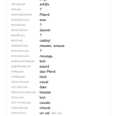
arklỹs
ЛИТОВСЬКА
?
ЛІВСЬКА
Päerd
ЛЮКСЕМБУРЗЬКА
коњ
МАКЕДОНСЬКА
?
МАЛАЙСЬКА
żiemel
МАЛЬТІЙСЬКА
?
МАРІЙСЬКА
cabbyl
МЕНСЬКА
лишме, алаша
МОКШАНСЬКА
?
МОНГОЛЬСЬКА
лошадь
МОСКАЛЬСЬКА
kóń
НИЖНЬОЛУЖИЦЬКА
paard
НІДЕРЛАНДСЬКА
das Pferd
НІМЕЦЬКА
hest
НОРВЕЗЬКА
caval
ОКСИТАНСЬКА
бӕх
ОСЕТИНСЬКА
heasta
ПІВНІЧНОСААМСЬКА
koń
ПОЛЬСЬКА
cavalo
ПОРТУГАЛЬСЬКА
chaval
РОМАНШСЬКА
un cal
doi cai
РУМУНСЬКА