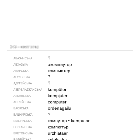
243 – комп’ютер
?
АБАЗИНСЬКА
акомпиутер
АБХАЗЬКА
компьютер
АВАРСЬКА
?
АГУЛЬСЬКА
?
АДИГЕЙСЬКА
kompüter
АЗЕРБАЙДЖАНСЬКА
kompjuter
АЛБАНСЬКА
computer
АНГЛІЙСЬКА
ordenagailu
БАСКСЬКА
?
БАШКИРСЬКА
кампутар
•
kamputar
БІЛОРУСЬКА
компютър
БОЛГАРСЬКА
urzhiataer
БРЕТОНСЬКА
cyfrifiadur
ВАЛЛІЙСЬКА