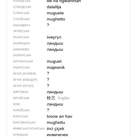
lile na ngleanntán
ІРЛАНДСЬКА
dalalilja
ІСЛАНДСЬКА
muguete
ІСПАНСЬКА
mughetto
ІТАЛІЙСЬКА
?
КАБАРДИНО-
ЧЕРКЕСЬКА
інжугүл
КАЗАХСЬКА
ландыш
КАЛМИЦЬКА
ландыш
КАРАЧАЄВО-
БАЛКАРСЬКА
muguet
КАТАЛАНСЬКА
majewnik
КАШУБСЬКА
?
КЕЧУА (БОЛІВІЯ)
?
КЕЧУА (ЕКВАДОР)
?
КЕЧУА (КУСКО)
ландыш
КИРГИЗЬКА
铃兰
línglán
КИТАЙСЬКА
ландыш
КОМІ
?
КОРЕЙСЬКА
losow an hav
КОРНСЬКА
mughettu
КОРСИКАНСЬКА
inci çiçek
КРИМСЬКОТАТАРСЬКА
инжичечек
КУМИЦЬКА