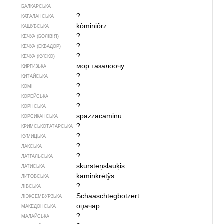
БАЛКАРСЬКА
?
КАТАЛАНСЬКА
kòminiôrz
КАШУБСЬКА
?
КЕЧУА (БОЛІВІЯ)
?
КЕЧУА (ЕКВАДОР)
?
КЕЧУА (КУСКО)
мор тазалоочу
КИРГИЗЬКА
?
КИТАЙСЬКА
?
КОМІ
?
КОРЕЙСЬКА
?
КОРНСЬКА
spazzacaminu
КОРСИКАНСЬКА
?
КРИМСЬКОТАТАРСЬКА
?
КУМИЦЬКА
?
ЛАКСЬКА
?
ЛАТГАЛЬСЬКА
skursteņslauķis
ЛАТИСЬКА
kaminkrėtỹs
ЛИТОВСЬКА
?
ЛІВСЬКА
Schaaschtegbotzert
ЛЮКСЕМБУРЗЬКА
оџачар
МАКЕДОНСЬКА
?
МАЛАЙСЬКА