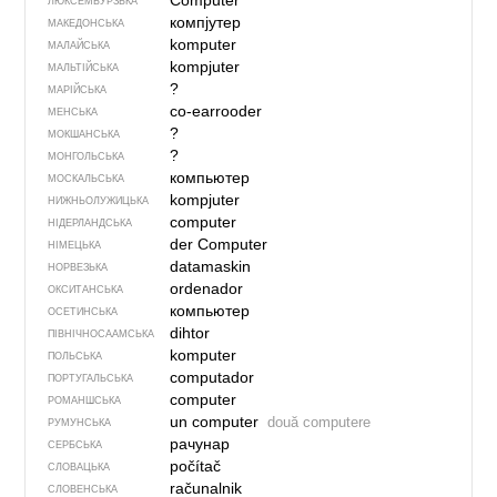
Computer
ЛЮКСЕМБУРЗЬКА
компјутер
МАКЕДОНСЬКА
komputer
МАЛАЙСЬКА
kompjuter
МАЛЬТІЙСЬКА
?
МАРІЙСЬКА
co-earrooder
МЕНСЬКА
?
МОКШАНСЬКА
?
МОНГОЛЬСЬКА
компьютер
МОСКАЛЬСЬКА
kompjuter
НИЖНЬОЛУЖИЦЬКА
computer
НІДЕРЛАНДСЬКА
der Computer
НІМЕЦЬКА
datamaskin
НОРВЕЗЬКА
ordenador
ОКСИТАНСЬКА
компьютер
ОСЕТИНСЬКА
dihtor
ПІВНІЧНОСААМСЬКА
komputer
ПОЛЬСЬКА
computador
ПОРТУГАЛЬСЬКА
computer
РОМАНШСЬКА
un computer
două computere
РУМУНСЬКА
рачунар
СЕРБСЬКА
počítač
СЛОВАЦЬКА
računalnik
СЛОВЕНСЬКА