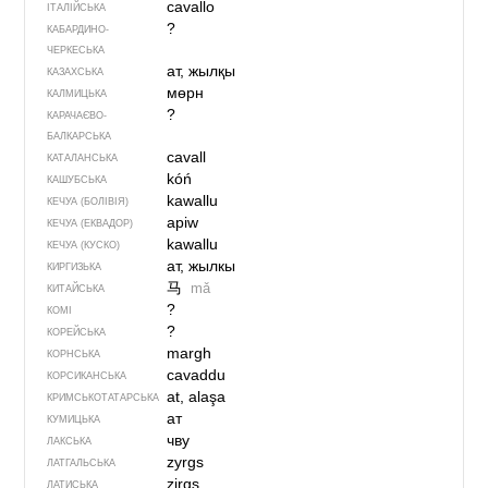
cavallo
ІТАЛІЙСЬКА
?
КАБАРДИНО-
ЧЕРКЕСЬКА
ат, жылқы
КАЗАХСЬКА
мөрн
КАЛМИЦЬКА
?
КАРАЧАЄВО-
БАЛКАРСЬКА
cavall
КАТАЛАНСЬКА
kóń
КАШУБСЬКА
kawallu
КЕЧУА (БОЛІВІЯ)
apiw
КЕЧУА (ЕКВАДОР)
kawallu
КЕЧУА (КУСКО)
ат, жылкы
КИРГИЗЬКА
马
mǎ
КИТАЙСЬКА
?
КОМІ
?
КОРЕЙСЬКА
margh
КОРНСЬКА
cavaddu
КОРСИКАНСЬКА
at, alaşa
КРИМСЬКОТАТАРСЬКА
ат
КУМИЦЬКА
чву
ЛАКСЬКА
zyrgs
ЛАТГАЛЬСЬКА
zirgs
ЛАТИСЬКА