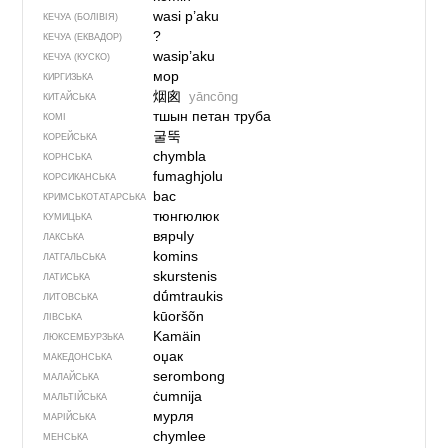
wasi p’aku
КЕЧУА (БОЛІВІЯ)
?
КЕЧУА (ЕКВАДОР)
wasip’aku
КЕЧУА (КУСКО)
мор
КИРГИЗЬКА
烟囪
yāncōng
КИТАЙСЬКА
тшын петан труба
КОМІ
굴뚝
КОРЕЙСЬКА
chymbla
КОРНСЬКА
fumaghjolu
КОРСИКАНСЬКА
bac
КРИМСЬКОТАТАРСЬКА
тюнгюлюк
КУМИЦЬКА
вярчIу
ЛАКСЬКА
komins
ЛАТГАЛЬСЬКА
skurstenis
ЛАТИСЬКА
dū́mtraukis
ЛИТОВСЬКА
kūoršõn
ЛІВСЬКА
Kamäin
ЛЮКСЕМБУРЗЬКА
оџак
МАКЕДОНСЬКА
serombong
МАЛАЙСЬКА
ċumnija
МАЛЬТІЙСЬКА
мурля
МАРІЙСЬКА
chymlee
МЕНСЬКА