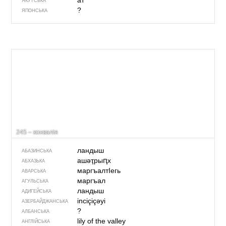
ат
ЯКУТСЬКА
?
ЯПОНСЬКА
245 – конвалія
ландыш
АБАЗИНСЬКА
ашәҭрыԥх
АБХАЗЬКА
маргъалтIегь
АВАРСЬКА
маргъал
АГУЛЬСЬКА
ландыш
АДИГЕЙСЬКА
inciçiçəyi
АЗЕРБАЙДЖАНСЬКА
?
АЛБАНСЬКА
lily of the valley
АНГЛІЙСЬКА