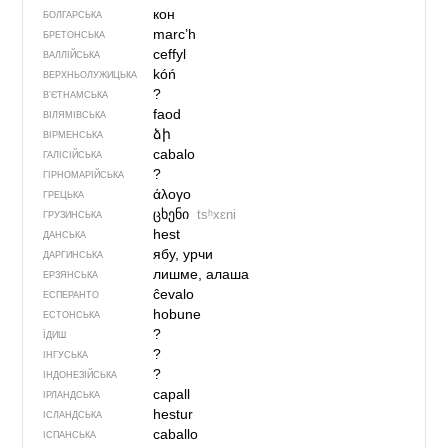
кон
БОЛГАРСЬКА
marc’h
БРЕТОНСЬКА
ceffyl
ВАЛЛІЙСЬКА
kóń
ВЕРХНЬОЛУЖИЦЬКА
?
В’ЄТНАМСЬКА
faod
ВІЛЯМІВСЬКА
ձի
ВІРМЕНСЬКА
cabalo
ГАЛІСІЙСЬКА
?
ГІРНОМАРІЙСЬКА
άλογο
ГРЕЦЬКА
ცხენი
tsʰxɛni
ГРУЗИНСЬКА
hest
ДАНСЬКА
ябу, урчи
ДАРГИНСЬКА
лишме, алаша
ЕРЗЯНСЬКА
ĉevalo
ЕСПЕРАНТО
hobune
ЕСТОНСЬКА
?
ЇДИШ
?
ІНГУСЬКА
?
ІНДОНЕЗІЙСЬКА
capall
ІРЛАНДСЬКА
hestur
ІСЛАНДСЬКА
caballo
ІСПАНСЬКА