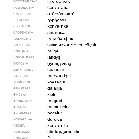
lírio-do-vale
ПОРТУГАЛЬСЬКА
convallaria
РОМАНШСЬКА
o lăcrămioară
РУМУНСЬКА
ђурђевак
СЕРБСЬКА
konvalinka
СЛОВАЦЬКА
šmarnica
СЛОВЕНСЬКА
гули барфак
ТАДЖИЦЬКА
энҗе чәчәк
•
ence çäçäk
ТАТАРСЬКА
müge
ТУРЕЦЬКА
landyş
ТУРКМЕНСЬКА
gyöngyvirág
УГОРСЬКА
сяласин
УДМУРТСЬКА
marvaridgul
УЗБЕЦЬКА
конвалія
УКРАЇНСЬКА
dalalilja
ФАРЕРСЬКА
kielo
ФІНСЬКА
muguet
ФРАНЦУЗЬКА
maaieklokje
ФРИЗЬКА
bocalut
ФРІУЛЬСЬКА
đurđica
ХОРВАТСЬКА
konvalinka
ЧЕСЬКА
чIегIардиган кIа
ЧЕЧЕНСЬКА
?
ЧУВАСЬКА