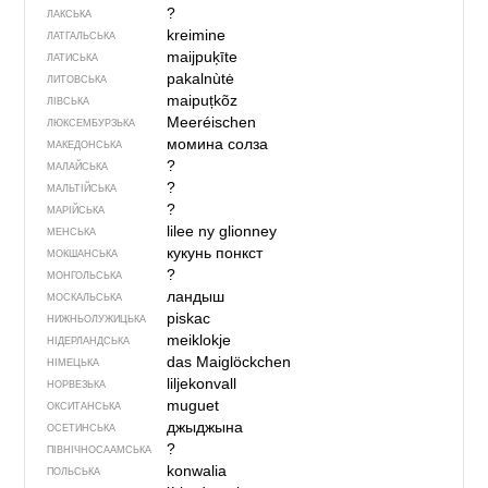
?
ЛАКСЬКА
kreimine
ЛАТГАЛЬСЬКА
maijpuķīte
ЛАТИСЬКА
pakalnùtė
ЛИТОВСЬКА
maipuțkõz
ЛІВСЬКА
Meeréischen
ЛЮКСЕМБУРЗЬКА
момина солза
МАКЕДОНСЬКА
?
МАЛАЙСЬКА
?
МАЛЬТІЙСЬКА
?
МАРІЙСЬКА
lilee ny glionney
МЕНСЬКА
кукунь понкст
МОКШАНСЬКА
?
МОНГОЛЬСЬКА
ландыш
МОСКАЛЬСЬКА
piskac
НИЖНЬОЛУЖИЦЬКА
meiklokje
НІДЕРЛАНДСЬКА
das Maiglöckchen
НІМЕЦЬКА
liljekonvall
НОРВЕЗЬКА
muguet
ОКСИТАНСЬКА
джыджына
ОСЕТИНСЬКА
?
ПІВНІЧНОСААМСЬКА
konwalia
ПОЛЬСЬКА