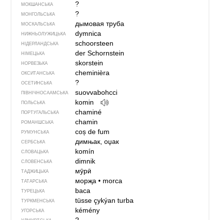
?
МОКШАНСЬКА
?
МОНГОЛЬСЬКА
дымовая труба
МОСКАЛЬСЬКА
dymnica
НИЖНЬОЛУЖИЦЬКА
schoorsteen
НІДЕРЛАНДСЬКА
der Schornstein
НІМЕЦЬКА
skorstein
НОРВЕЗЬКА
cheminièra
ОКСИТАНСЬКА
?
ОСЕТИНСЬКА
suovvabohcci
ПІВНІЧНОСААМСЬКА
komin
ПОЛЬСЬКА
chaminé
ПОРТУГАЛЬСЬКА
chamin
РОМАНШСЬКА
coș de fum
РУМУНСЬКА
димњак, оџак
СЕРБСЬКА
komín
СЛОВАЦЬКА
dimnik
СЛОВЕНСЬКА
мӯрӣ
ТАДЖИЦЬКА
морҗа
•
morca
ТАТАРСЬКА
baca
ТУРЕЦЬКА
tüsse çykýan turba
ТУРКМЕНСЬКА
kémény
УГОРСЬКА