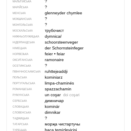
?
МАЛЬТІЙСЬКА
?
МАРІЙСЬКА
glenneyder chymlee
МЕНСЬКА
?
МОКШАНСЬКА
?
МОНГОЛЬСЬКА
трубочист
МОСКАЛЬСЬКА
dymnicaŕ
НИЖНЬОЛУЖИЦЬКА
schoorsteenveger
НІДЕРЛАНДСЬКА
der Schornsteinfeger
НІМЕЦЬКА
feier
•
feiar
НОРВЕЗЬКА
ramonaire
ОКСИТАНСЬКА
?
ОСЕТИНСЬКА
ruhttejeaddji
ПІВНІЧНОСААМСЬКА
kominiarz
ПОЛЬСЬКА
limpa-chaminés
ПОРТУГАЛЬСЬКА
spazzachamin
РОМАНШСЬКА
un coşar
doi coşari
РУМУНСЬКА
димничар
СЕРБСЬКА
kominár
СЛОВАЦЬКА
dimnikar
СЛОВЕНСЬКА
?
ТАДЖИЦЬКА
морҗа чистартучы
ТАТАРСЬКА
baca temizleyicisi
ТУРЕЦЬКА