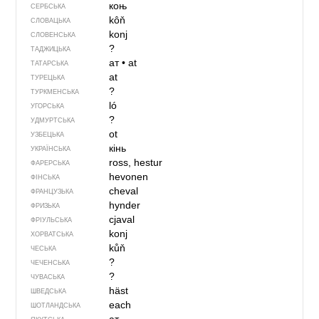
коњ
СЕРБСЬКА
kôň
СЛОВАЦЬКА
konj
СЛОВЕНСЬКА
?
ТАДЖИЦЬКА
ат
•
at
ТАТАРСЬКА
at
ТУРЕЦЬКА
?
ТУРКМЕНСЬКА
ló
УГОРСЬКА
?
УДМУРТСЬКА
ot
УЗБЕЦЬКА
кінь
УКРАЇНСЬКА
ross, hestur
ФАРЕРСЬКА
hevonen
ФІНСЬКА
cheval
ФРАНЦУЗЬКА
hynder
ФРИЗЬКА
cjaval
ФРІУЛЬСЬКА
konj
ХОРВАТСЬКА
kůň
ЧЕСЬКА
?
ЧЕЧЕНСЬКА
?
ЧУВАСЬКА
häst
ШВЕДСЬКА
each
ШОТЛАНДСЬКА