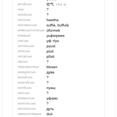
吹气
chuī qì
КИТАЙСЬКА
?
КОМІ
?
КОРЕЙСЬКА
hwetha
КОРНСЬКА
suffià, buffulà
КОРСИКАНСЬКА
üfürmek
КРИМСЬКОТАТАРСЬКА
уьфюрмек
КУМИЦЬКА
уф тIун
ЛАКСЬКА
pyust
ЛАТГАЛЬСЬКА
pūst
ЛАТИСЬКА
pū̃sti
ЛИТОВСЬКА
?
ЛІВСЬКА
blosen
ЛЮКСЕМБУРЗЬКА
дува
МАКЕДОНСЬКА
?
МАЛАЙСЬКА
?
МАЛЬТІЙСЬКА
пуаш
МАРІЙСЬКА
?
МЕНСЬКА
уфамс
МОКШАНСЬКА
?
МОНГОЛЬСЬКА
дуть
МОСКАЛЬСЬКА
duś
НИЖНЬОЛУЖИЦЬКА