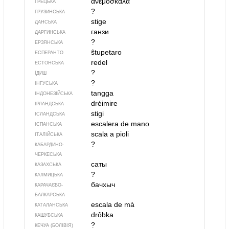
ανεμόσκαλα
ГРЕЦЬКА
?
ГРУЗИНСЬКА
stige
ДАНСЬКА
ганзи
ДАРГИНСЬКА
?
ЕРЗЯНСЬКА
ŝtupetaro
ЕСПЕРАНТО
redel
ЕСТОНСЬКА
?
ЇДИШ
?
ІНГУСЬКА
tangga
ІНДОНЕЗІЙСЬКА
dréimire
ІРЛАНДСЬКА
stigi
ІСЛАНДСЬКА
escalera de mano
ІСПАНСЬКА
scala a pioli
ІТАЛІЙСЬКА
?
КАБАРДИНО-
ЧЕРКЕСЬКА
саты
КАЗАХСЬКА
?
КАЛМИЦЬКА
бачхыч
КАРАЧАЄВО-
БАЛКАРСЬКА
escala de mà
КАТАЛАНСЬКА
drôbka
КАШУБСЬКА
?
КЕЧУА (БОЛІВІЯ)