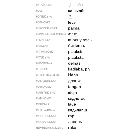
手
shǒu
КИТАЙСЬКА
ки пыдӧс
КОМІ
손
КОРЕЙСЬКА
leuv
КОРНСЬКА
palma
КОРСИКАНСЬКА
avuç
КРИМСЬКОТАТАРСЬКА
къолну аясы
КУМИЦЬКА
битIянхъ
ЛАКСЬКА
plauksts
ЛАТГАЛЬСЬКА
plauksta
ЛАТИСЬКА
délnas
ЛИТОВСЬКА
kädlabā, piv
ЛІВСЬКА
Hänn
ЛЮКСЕМБУРЗЬКА
дланка
МАКЕДОНСЬКА
tangan
МАЛАЙСЬКА
idejn
МАЛЬТІЙСЬКА
кид-влак
МАРІЙСЬКА
laue
МЕНСЬКА
кядьлапш
МОКШАНСЬКА
гар
МОНГОЛЬСЬКА
ладонь
МОСКАЛЬСЬКА
ruka
НИЖНЬОЛУЖИЦЬКА