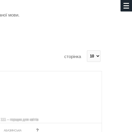
аної мови.
сторінка
111 – горщик для квітів
?
АБАЗИНСЬКА