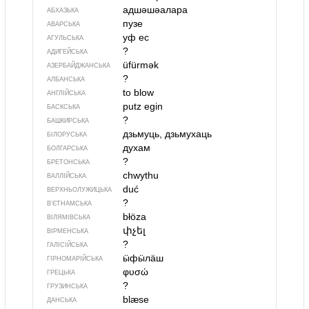
адшәшәалара
АБХАЗЬКА
пузе
АВАРСЬКА
уф ес
АГУЛЬСЬКА
?
АДИГЕЙСЬКА
üfürmək
АЗЕРБАЙДЖАНСЬКА
?
АЛБАНСЬКА
to blow
АНГЛІЙСЬКА
putz egin
БАСКСЬКА
?
БАШКИРСЬКА
дзьмуць, дзьмухаць
БІЛОРУСЬКА
духам
БОЛГАРСЬКА
?
БРЕТОНСЬКА
chwythu
ВАЛЛІЙСЬКА
duć
ВЕРХНЬОЛУЖИЦЬКА
?
В’ЄТНАМСЬКА
błöza
ВІЛЯМІВСЬКА
փչել
ВІРМЕНСЬКА
?
ГАЛІСІЙСЬКА
ӹфӹлӓш
ГІРНОМАРІЙСЬКА
φυσώ
ГРЕЦЬКА
?
ГРУЗИНСЬКА
blæse
ДАНСЬКА