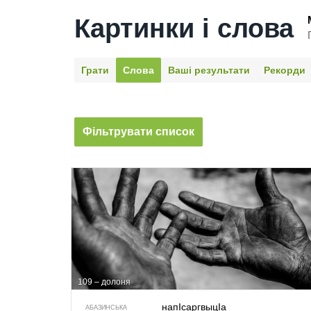
Картинки і слова
Грати
Слова
Ваші результати
Рекорди
Фільтрувати список
109 – долоня
напIсаргвыцIа
АБАЗИНСЬКА