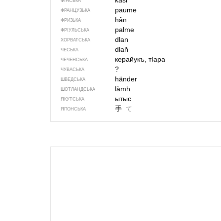
käsi
ФІНСЬКА
paume
ФРАНЦУЗЬКА
hân
ФРИЗЬКА
palme
ФРІУЛЬСЬКА
dlan
ХОРВАТСЬКА
dlaň
ЧЕСЬКА
керайукъ, тIара
ЧЕЧЕНСЬКА
?
ЧУВАСЬКА
händer
ШВЕДСЬКА
làmh
ШОТЛАНДСЬКА
ытыс
ЯКУТСЬКА
手
て
ЯПОНСЬКА