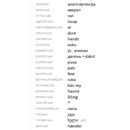
анапсаргәыҵа
АБХАЗЬКА
кверал
АВАРСЬКА
гап
АГУЛЬСЬКА
Iэхэр
АДИГЕЙСЬКА
əl
АЗЕРБАЙДЖАНСЬКА
dorë
АЛБАНСЬКА
hands
АНГЛІЙСЬКА
esku
БАСКСЬКА
ус, алаҡан
БАШКИРСЬКА
далонь
•
dałoń
БІЛОРУСЬКА
ръка
БОЛГАРСЬКА
palv
БРЕТОНСЬКА
llaw
ВАЛЛІЙСЬКА
ruka
ВЕРХНЬОЛУЖИЦЬКА
bàn tay
В’ЄТНАМСЬКА
haond
ВІЛЯМІВСЬКА
ձեռք
ВІРМЕНСЬКА
?
ГАЛІСІЙСЬКА
лапа
ГІРНОМАРІЙСЬКА
χέρι
ГРЕЦЬКА
ხელი
xɛli
ГРУЗИНСЬКА
hænder
ДАНСЬКА