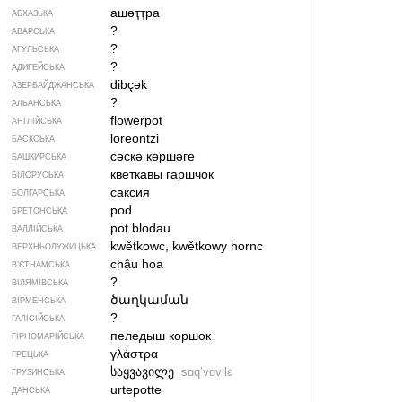
ашәҭҭра
АБХАЗЬКА
?
АВАРСЬКА
?
АГУЛЬСЬКА
?
АДИГЕЙСЬКА
dibçək
АЗЕРБАЙДЖАНСЬКА
?
АЛБАНСЬКА
flowerpot
АНГЛІЙСЬКА
loreontzi
БАСКСЬКА
сәскә көршәге
БАШКИРСЬКА
кветкавы гаршчок
БІЛОРУСЬКА
саксия
БОЛГАРСЬКА
pod
БРЕТОНСЬКА
pot blodau
ВАЛЛІЙСЬКА
kwětkowc, kwětkowy hornc
ВЕРХНЬОЛУЖИЦЬКА
chậu hoa
В’ЄТНАМСЬКА
?
ВІЛЯМІВСЬКА
ծաղկաման
ВІРМЕНСЬКА
?
ГАЛІСІЙСЬКА
пеледыш коршок
ГІРНОМАРІЙСЬКА
γλάστρα
ГРЕЦЬКА
საყვავილე
sɑqʼvɑvilɛ
ГРУЗИНСЬКА
urtepotte
ДАНСЬКА