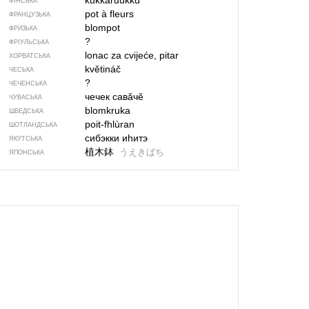
kukkaruukku
ФІНСЬКА
pot à fleurs
ФРАНЦУЗЬКА
blompot
ФРИЗЬКА
?
ФРІУЛЬСЬКА
lonac za cvijeće, pitar
ХОРВАТСЬКА
květináč
ЧЕСЬКА
?
ЧЕЧЕНСЬКА
чечек савӑчӗ
ЧУВАСЬКА
blomkruka
ШВЕДСЬКА
poit-fhlùran
ШОТЛАНДСЬКА
сибэкки иһитэ
ЯКУТСЬКА
植木鉢
うえきばち
ЯПОНСЬКА