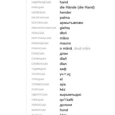
hand
НІДЕРЛАНДСЬКА
die Hände (die Hand)
НІМЕЦЬКА
hender
НОРВЕЗЬКА
palma
ОКСИТАНСЬКА
армытъӕпӕн
ОСЕТИНСЬКА
giehta
ПІВНІЧНОСААМСЬКА
dłoń
ПОЛЬСЬКА
mãos
ПОРТУГАЛЬСЬКА
mauns
РОМАНШСЬКА
o mână
două mâini
РУМУНСЬКА
длан
СЕРБСЬКА
dlaň
СЛОВАЦЬКА
dlan
СЛОВЕНСЬКА
каф
ТАДЖИЦЬКА
уч
•
uç
ТАТАРСЬКА
el
ТУРЕЦЬКА
aýa
ТУРКМЕНСЬКА
kéz
УГОРСЬКА
кырымпыдэс
УДМУРТСЬКА
qo‘l kafti
УЗБЕЦЬКА
долоня
УКРАЇНСЬКА
hond
ФАРЕРСЬКА