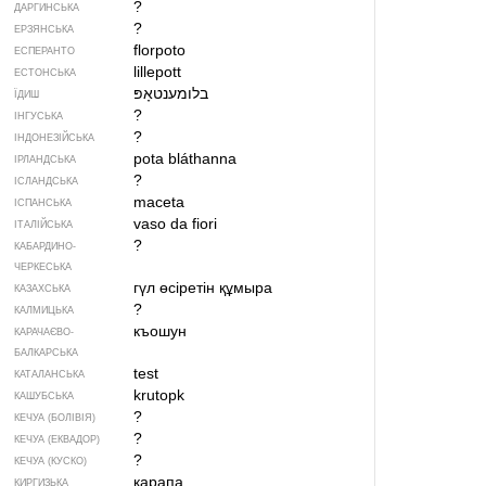
?
ДАРГИНСЬКА
?
ЕРЗЯНСЬКА
florpoto
ЕСПЕРАНТО
lillepott
ЕСТОНСЬКА
בלומענטאָפּ‏
ЇДИШ
?
ІНГУСЬКА
?
ІНДОНЕЗІЙСЬКА
pota bláthanna
ІРЛАНДСЬКА
?
ІСЛАНДСЬКА
maceta
ІСПАНСЬКА
vaso da fiori
ІТАЛІЙСЬКА
?
КАБАРДИНО-
ЧЕРКЕСЬКА
гүл өсіретін құмыра
КАЗАХСЬКА
?
КАЛМИЦЬКА
къошун
КАРАЧАЄВО-
БАЛКАРСЬКА
test
КАТАЛАНСЬКА
krutopk
КАШУБСЬКА
?
КЕЧУА (БОЛІВІЯ)
?
КЕЧУА (ЕКВАДОР)
?
КЕЧУА (КУСКО)
карапа
КИРГИЗЬКА