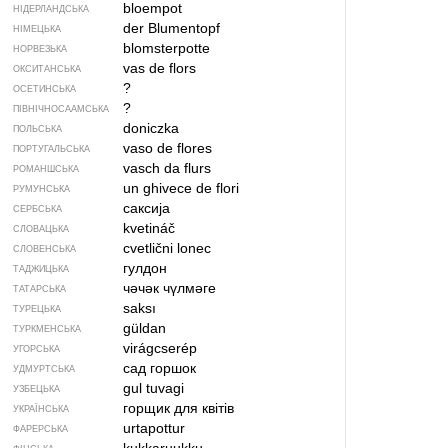
bloempot
НІДЕРЛАНДСЬКА
der Blumentopf
НІМЕЦЬКА
blomsterpotte
НОРВЕЗЬКА
vas de flors
ОКСИТАНСЬКА
?
ОСЕТИНСЬКА
?
ПІВНІЧНОСААМСЬКА
doniczka
ПОЛЬСЬКА
vaso de flores
ПОРТУГАЛЬСЬКА
vasch da flurs
РОМАНШСЬКА
un ghivece de flori
РУМУНСЬКА
саксија
СЕРБСЬКА
kvetináč
СЛОВАЦЬКА
cvetlični lonec
СЛОВЕНСЬКА
гулдон
ТАДЖИЦЬКА
чәчәк чүлмәге
ТАТАРСЬКА
saksı
ТУРЕЦЬКА
güldan
ТУРКМЕНСЬКА
virágcserép
УГОРСЬКА
сад горшок
УДМУРТСЬКА
gul tuvagi
УЗБЕЦЬКА
горщик для квітів
УКРАЇНСЬКА
urtapottur
ФАРЕРСЬКА