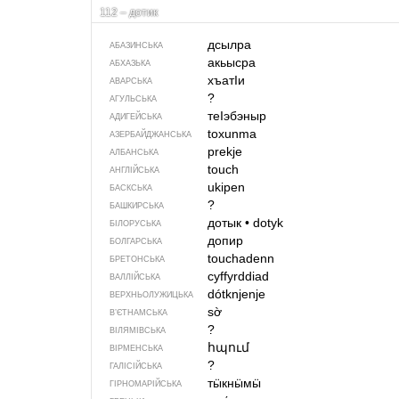
112 – дотик
дсылра
АБАЗИНСЬКА
акьысра
АБХАЗЬКА
хъатIи
АВАРСЬКА
?
АГУЛЬСЬКА
теIэбэныр
АДИГЕЙСЬКА
toxunma
АЗЕРБАЙДЖАНСЬКА
prekje
АЛБАНСЬКА
touch
АНГЛІЙСЬКА
ukipen
БАСКСЬКА
?
БАШКИРСЬКА
дотык
•
dotyk
БІЛОРУСЬКА
допир
БОЛГАРСЬКА
touchadenn
БРЕТОНСЬКА
cyffyrddiad
ВАЛЛІЙСЬКА
dótknjenje
ВЕРХНЬОЛУЖИЦЬКА
sờ
В’ЄТНАМСЬКА
?
ВІЛЯМІВСЬКА
հպում
ВІРМЕНСЬКА
?
ГАЛІСІЙСЬКА
тӹкнӹмӹ
ГІРНОМАРІЙСЬКА