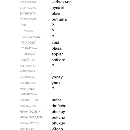
кабулхъес
ДАРГИНСЬКА
пувамс
ЕРЗЯНСЬКА
blovi
ЕСПЕРАНТО
puhuma
ЕСТОНСЬКА
?
ЇДИШ
?
ІНГУСЬКА
?
ІНДОНЕЗІЙСЬКА
séid
ІРЛАНДСЬКА
blása
ІСЛАНДСЬКА
soplar
ІСПАНСЬКА
soffiare
ІТАЛІЙСЬКА
?
КАБАРДИНО-
ЧЕРКЕСЬКА
үрлеу
КАЗАХСЬКА
үләх
КАЛМИЦЬКА
?
КАРАЧАЄВО-
БАЛКАРСЬКА
bufar
КАТАЛАНСЬКА
dmùchac
КАШУБСЬКА
phukuy
КЕЧУА (БОЛІВІЯ)
pukuna
КЕЧУА (ЕКВАДОР)
phukuy
КЕЧУА (КУСКО)
үйлөө
КИРГИЗЬКА