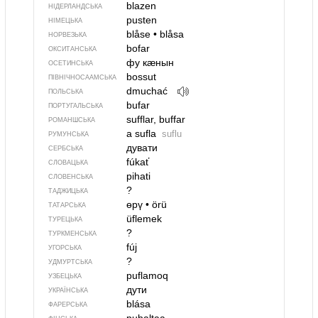
blazen
НІДЕРЛАНДСЬКА
pusten
НІМЕЦЬКА
blåse
•
blåsa
НОРВЕЗЬКА
bofar
ОКСИТАНСЬКА
фу кӕнын
ОСЕТИНСЬКА
bossut
ПІВНІЧНОСААМСЬКА
dmuchać
ПОЛЬСЬКА
bufar
ПОРТУГАЛЬСЬКА
sufflar, buffar
РОМАНШСЬКА
a sufla
suflu
РУМУНСЬКА
дувати
СЕРБСЬКА
fúkať
СЛОВАЦЬКА
pihati
СЛОВЕНСЬКА
?
ТАДЖИЦЬКА
өрү
•
örü
ТАТАРСЬКА
üflemek
ТУРЕЦЬКА
?
ТУРКМЕНСЬКА
fúj
УГОРСЬКА
?
УДМУРТСЬКА
puflamoq
УЗБЕЦЬКА
дути
УКРАЇНСЬКА
blása
ФАРЕРСЬКА