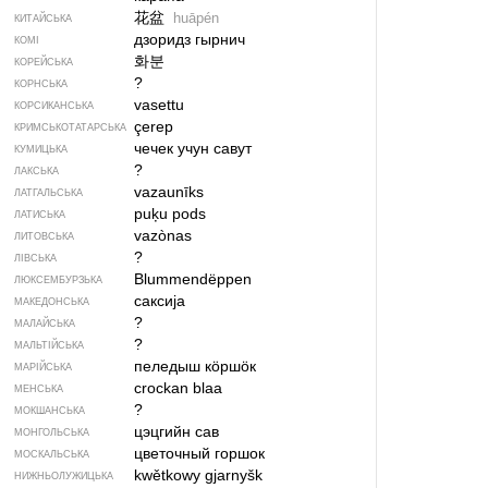
花盆
huāpén
КИТАЙСЬКА
дзоридз гырнич
КОМІ
화분
КОРЕЙСЬКА
?
КОРНСЬКА
vasettu
КОРСИКАНСЬКА
çerep
КРИМСЬКОТАТАРСЬКА
чечек учун савут
КУМИЦЬКА
?
ЛАКСЬКА
vazaunīks
ЛАТГАЛЬСЬКА
puķu pods
ЛАТИСЬКА
vazònas
ЛИТОВСЬКА
?
ЛІВСЬКА
Blummendëppen
ЛЮКСЕМБУРЗЬКА
саксија
МАКЕДОНСЬКА
?
МАЛАЙСЬКА
?
МАЛЬТІЙСЬКА
пеледыш кӧршӧк
МАРІЙСЬКА
crockan blaa
МЕНСЬКА
?
МОКШАНСЬКА
цэцгийн сав
МОНГОЛЬСЬКА
цветочный горшок
МОСКАЛЬСЬКА
kwětkowy gjarnyšk
НИЖНЬОЛУЖИЦЬКА