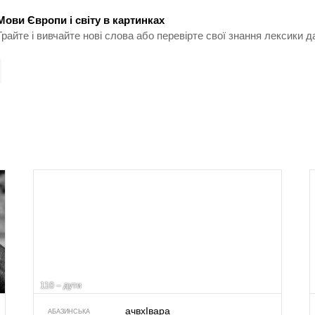
Мови Європи і світу в картинках
Грайте і вивчайте нові слова або перевірте свої знання лексики д
110 – дути
ачвхIвара
АБАЗИНСЬКА