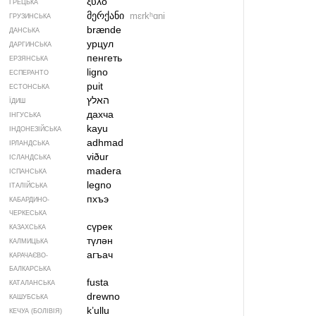
ξύλο
ГРЕЦЬКА
მერქანი
mɛrkʰɑni
ГРУЗИНСЬКА
brænde
ДАНСЬКА
урцул
ДАРГИНСЬКА
пенгеть
ЕРЗЯНСЬКА
ligno
ЕСПЕРАНТО
puit
ЕСТОНСЬКА
האלץ
ЇДИШ
дахча
ІНГУСЬКА
kayu
ІНДОНЕЗІЙСЬКА
adhmad
ІРЛАНДСЬКА
viður
ІСЛАНДСЬКА
madera
ІСПАНСЬКА
legno
ІТАЛІЙСЬКА
пхъэ
КАБАРДИНО-
ЧЕРКЕСЬКА
сүрек
КАЗАХСЬКА
түлән
КАЛМИЦЬКА
агъач
КАРАЧАЄВО-
БАЛКАРСЬКА
fusta
КАТАЛАНСЬКА
drewno
КАШУБСЬКА
k’ullu
КЕЧУА (БОЛІВІЯ)