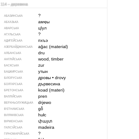
114 – деревина
?
АБАЗИНСЬКА
амҿы
АБХАЗЬКА
цIул
АВАРСЬКА
?
АГУЛЬСЬКА
пхъэ
АДИГЕЙСЬКА
ağac (material)
АЗЕРБАЙДЖАНСЬКА
dru
АЛБАНСЬКА
wood, timber
АНГЛІЙСЬКА
zur
БАСКСЬКА
утын
БАШКИРСЬКА
дровы
•
drovy
БІЛОРУСЬКА
дървесина
БОЛГАРСЬКА
koad (materi)
БРЕТОНСЬКА
pren
ВАЛЛІЙСЬКА
drjewo
ВЕРХНЬОЛУЖИЦЬКА
gỗ
В’ЄТНАМСЬКА
hułc
ВІЛЯМІВСЬКА
փայտ
ВІРМЕНСЬКА
madeira
ГАЛІСІЙСЬКА
?
ГІРНОМАРІЙСЬКА