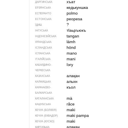
хъат
ДАРГИНСЬКА
кедькуншка
ЕРЗЯНСЬКА
polmo
ЕСПЕРАНТО
peopesa
ЕСТОНСЬКА
?
ЇДИШ
тIаьръюкъ
ІНГУСЬКА
tangan
ІНДОНЕЗІЙСЬКА
lámh
ІРЛАНДСЬКА
hönd
ІСЛАНДСЬКА
mano
ІСПАНСЬКА
mani
ІТАЛІЙСЬКА
Iэгу
КАБАРДИНО-
ЧЕРКЕСЬКА
алақан
КАЗАХСЬКА
альхн
КАЛМИЦЬКА
къол
КАРАЧАЄВО-
БАЛКАРСЬКА
mà
КАТАЛАНСЬКА
rãce
КАШУБСЬКА
maki
КЕЧУА (БОЛІВІЯ)
maki pampa
КЕЧУА (ЕКВАДОР)
maki
КЕЧУА (КУСКО)
алакан
КИРГИЗЬКА