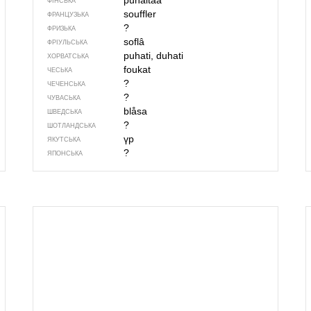
puhaltaa
ФІНСЬКА
souffler
ФРАНЦУЗЬКА
?
ФРИЗЬКА
soflâ
ФРІУЛЬСЬКА
puhati, duhati
ХОРВАТСЬКА
foukat
ЧЕСЬКА
?
ЧЕЧЕНСЬКА
?
ЧУВАСЬКА
blåsa
ШВЕДСЬКА
?
ШОТЛАНДСЬКА
үр
ЯКУТСЬКА
?
ЯПОНСЬКА