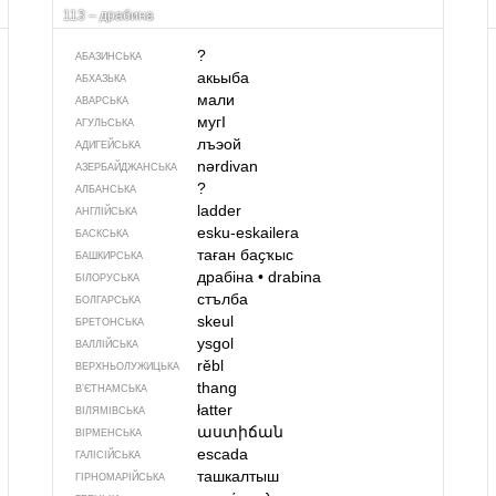
113 – драбина
?
АБАЗИНСЬКА
акьыба
АБХАЗЬКА
мали
АВАРСЬКА
мугI
АГУЛЬСЬКА
лъэой
АДИГЕЙСЬКА
nərdivan
АЗЕРБАЙДЖАНСЬКА
?
АЛБАНСЬКА
ladder
АНГЛІЙСЬКА
esku-eskailera
БАСКСЬКА
таған баҫҡыс
БАШКИРСЬКА
драбіна
•
drabina
БІЛОРУСЬКА
стълба
БОЛГАРСЬКА
skeul
БРЕТОНСЬКА
ysgol
ВАЛЛІЙСЬКА
rěbl
ВЕРХНЬОЛУЖИЦЬКА
thang
В’ЄТНАМСЬКА
łatter
ВІЛЯМІВСЬКА
աստիճան
ВІРМЕНСЬКА
escada
ГАЛІСІЙСЬКА
ташкалтыш
ГІРНОМАРІЙСЬКА