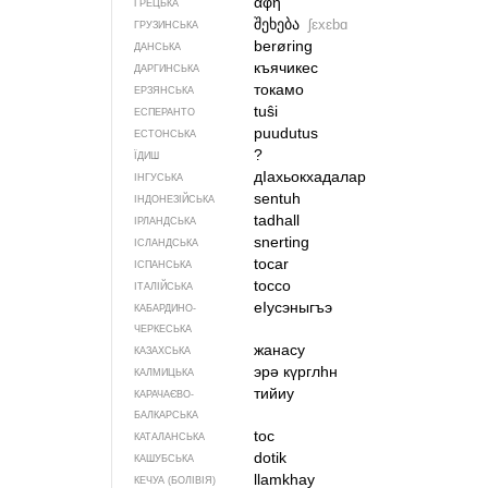
αφή
ГРЕЦЬКА
შეხება
ʃɛxɛbɑ
ГРУЗИНСЬКА
berøring
ДАНСЬКА
къячикес
ДАРГИНСЬКА
токамо
ЕРЗЯНСЬКА
tuŝi
ЕСПЕРАНТО
puudutus
ЕСТОНСЬКА
?
ЇДИШ
дIахьокхадалар
ІНГУСЬКА
sentuh
ІНДОНЕЗІЙСЬКА
tadhall
ІРЛАНДСЬКА
snerting
ІСЛАНДСЬКА
tocar
ІСПАНСЬКА
tocco
ІТАЛІЙСЬКА
еIусэныгъэ
КАБАРДИНО-
ЧЕРКЕСЬКА
жанасу
КАЗАХСЬКА
эрә күрглһн
КАЛМИЦЬКА
тийиу
КАРАЧАЄВО-
БАЛКАРСЬКА
toc
КАТАЛАНСЬКА
dotik
КАШУБСЬКА
llamkhay
КЕЧУА (БОЛІВІЯ)