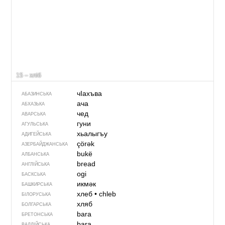
15 – хліб
чIахъва
АБАЗИНСЬКА
ача
АБХАЗЬКА
чед
АВАРСЬКА
гуни
АГУЛЬСЬКА
хьалыгъу
АДИГЕЙСЬКА
çörək
АЗЕРБАЙДЖАНСЬКА
bukë
АЛБАНСЬКА
bread
АНГЛІЙСЬКА
ogi
БАСКСЬКА
икмәк
БАШКИРСЬКА
хлеб
•
chleb
БІЛОРУСЬКА
хляб
БОЛГАРСЬКА
bara
БРЕТОНСЬКА
bara
ВАЛЛІЙСЬКА