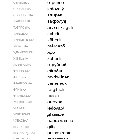
отровно
СЕРБСЬКА
jedovatý
СЛОВАЦЬКА
strupen
СЛОВЕНСЬКА
заҳролуд
ТАДЖИЦЬКА
агулы
•
ağulı
ТАТАРСЬКА
zehirli
ТУРЕЦЬКА
zäherli
ТУРКМЕНСЬКА
mérgező
УГОРСЬКА
ядо
УДМУРТСЬКА
zaharli
УЗБЕЦЬКА
отруйний
УКРАЇНСЬКА
eitraður
ФАРЕРСЬКА
myrkyllinen
ФІНСЬКА
vénéneux
ФРАНЦУЗЬКА
fergiftich
ФРИЗЬКА
tossic
ФРІУЛЬСЬКА
otrovno
ХОРВАТСЬКА
jedovatý
ЧЕСЬКА
дIаьвше
ЧЕЧЕНСЬКА
наркӑмӑшлӑ
ЧУВАСЬКА
giftig
ШВЕДСЬКА
puinnseanta
ШОТЛАНДСЬКА