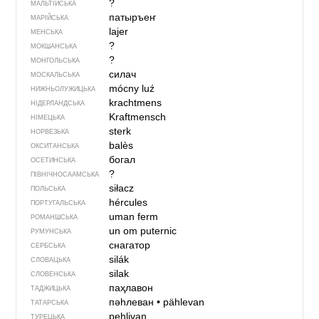
?
МАЛЬТІЙСЬКА
патыръеҥ
МАРІЙСЬКА
lajer
МЕНСЬКА
?
МОКШАНСЬКА
?
МОНГОЛЬСЬКА
силач
МОСКАЛЬСЬКА
mócny luź
НИЖНЬОЛУЖИЦЬКА
krachtmens
НІДЕРЛАНДСЬКА
Kraftmensch
НІМЕЦЬКА
sterk
НОРВЕЗЬКА
balès
ОКСИТАНСЬКА
богал
ОСЕТИНСЬКА
?
ПІВНІЧНОСААМСЬКА
siłacz
ПОЛЬСЬКА
hércules
ПОРТУГАЛЬСЬКА
uman ferm
РОМАНШСЬКА
un om puternic
РУМУНСЬКА
снагатор
СЕРБСЬКА
silák
СЛОВАЦЬКА
silak
СЛОВЕНСЬКА
паҳлавон
ТАДЖИЦЬКА
пәһлеван
•
pählevan
ТАТАРСЬКА
pehlivan
ТУРЕЦЬКА