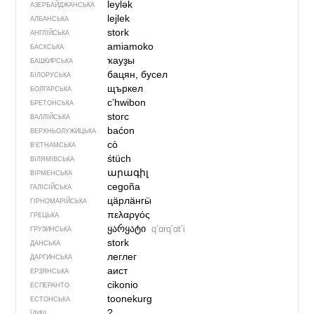
leylək
АЗЕРБАЙДЖАНСЬКА
lejlek
АЛБАНСЬКА
stork
АНГЛІЙСЬКА
amiamoko
БАСКСЬКА
ҡауҙы
БАШКИРСЬКА
бацян, бусел
БІЛОРУСЬКА
щъркел
БОЛГАРСЬКА
c’hwibon
БРЕТОНСЬКА
storc
ВАЛЛІЙСЬКА
baćon
ВЕРХНЬОЛУЖИЦЬКА
cò
В’ЄТНАМСЬКА
śtüch
ВІЛЯМІВСЬКА
արագիլ
ВІРМЕНСЬКА
cegoña
ГАЛІСІЙСЬКА
цӓрлӓнгӹ
ГІРНОМАРІЙСЬКА
πελαργός
ГРЕЦЬКА
ყარყატი
qʼɑrqʼɑtʼi
ГРУЗИНСЬКА
stork
ДАНСЬКА
леглег
ДАРГИНСЬКА
аист
ЕРЗЯНСЬКА
cikonio
ЕСПЕРАНТО
toonekurg
ЕСТОНСЬКА
?
ЇДИШ