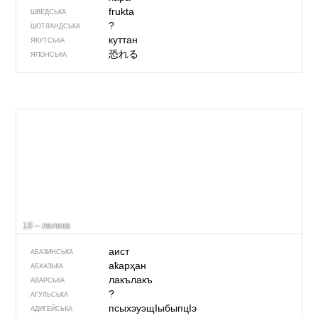
frukta
ШВЕДСЬКА
?
ШОТЛАНДСЬКА
куттан
ЯКУТСЬКА
恐れる
ЯПОНСЬКА
18 – лелека
аист
АБАЗИНСЬКА
аҟарҳан
АБХАЗЬКА
лакълакъ
АВАРСЬКА
?
АГУЛЬСЬКА
псыхэуэщIыбыпцIэ
АДИГЕЙСЬКА