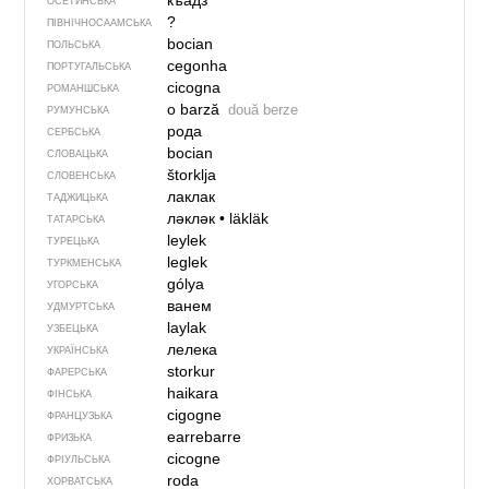
къадз
ОСЕТИНСЬКА
?
ПІВНІЧНОСААМСЬКА
bocian
ПОЛЬСЬКА
cegonha
ПОРТУГАЛЬСЬКА
cicogna
РОМАНШСЬКА
o barză
două berze
РУМУНСЬКА
рода
СЕРБСЬКА
bocian
СЛОВАЦЬКА
štorklja
СЛОВЕНСЬКА
лаклак
ТАДЖИЦЬКА
ләкләк
•
läkläk
ТАТАРСЬКА
leylek
ТУРЕЦЬКА
leglek
ТУРКМЕНСЬКА
gólya
УГОРСЬКА
ванем
УДМУРТСЬКА
laylak
УЗБЕЦЬКА
лелека
УКРАЇНСЬКА
storkur
ФАРЕРСЬКА
haikara
ФІНСЬКА
cigogne
ФРАНЦУЗЬКА
earrebarre
ФРИЗЬКА
cicogne
ФРІУЛЬСЬКА
roda
ХОРВАТСЬКА