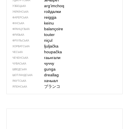
ӟечырет
УДМУРТСЬКА
argʻimchoq
УЗБЕЦЬКА
гойдалки
УКРАЇНСЬКА
reiggja
ФАРЕРСЬКА
keinu
ФІНСЬКА
balançoire
ФРАНЦУЗЬКА
touter
ФРИЗЬКА
niçul
ФРІУЛЬСЬКА
ljuljačka
ХОРВАТСЬКА
houpačka
ЧЕСЬКА
гаьнгали
ЧЕЧЕНСЬКА
чуччу
ЧУВАСЬКА
gunga
ШВЕДСЬКА
dreallag
ШОТЛАНДСЬКА
хачыал
ЯКУТСЬКА
ブランコ
ЯПОНСЬКА