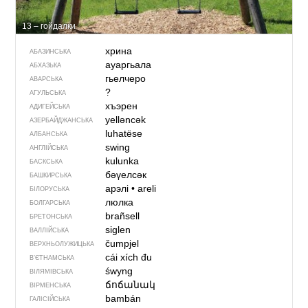
13 – гойдалки
хрина
АБАЗИНСЬКА
ауаргьала
АБХАЗЬКА
гьелчеро
АВАРСЬКА
?
АГУЛЬСЬКА
хъэрен
АДИГЕЙСЬКА
yelləncək
АЗЕРБАЙДЖАНСЬКА
luhatëse
АЛБАНСЬКА
swing
АНГЛІЙСЬКА
kulunka
БАСКСЬКА
бәүелсәк
БАШКИРСЬКА
арэлі
•
areli
БІЛОРУСЬКА
люлка
БОЛГАРСЬКА
brañsell
БРЕТОНСЬКА
siglen
ВАЛЛІЙСЬКА
čumpjel
ВЕРХНЬОЛУЖИЦЬКА
cái xích đu
В’ЄТНАМСЬКА
śwyng
ВІЛЯМІВСЬКА
ճոճանակ
ВІРМЕНСЬКА
bambán
ГАЛІСІЙСЬКА