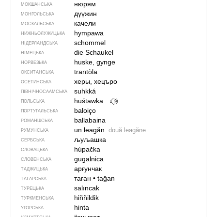
нюрям
МОКШАНСЬКА
дүүжин
МОНГОЛЬСЬКА
качели
МОСКАЛЬСЬКА
hympawa
НИЖНЬОЛУЖИЦЬКА
schommel
НІДЕРЛАНДСЬКА
die Schaukel
НІМЕЦЬКА
huske, gynge
НОРВЕЗЬКА
trantòla
ОКСИТАНСЬКА
херы, хецъро
ОСЕТИНСЬКА
suhkká
ПІВНІЧНОСААМСЬКА
huśtawka
ПОЛЬСЬКА
baloiço
ПОРТУГАЛЬСЬКА
ballabaina
РОМАНШСЬКА
un leagăn
două leagăne
РУМУНСЬКА
љуљашка
СЕРБСЬКА
húpačka
СЛОВАЦЬКА
gugalnica
СЛОВЕНСЬКА
арғунчак
ТАДЖИЦЬКА
таган
•
tağan
ТАТАРСЬКА
salıncak
ТУРЕЦЬКА
hiňňildik
ТУРКМЕНСЬКА
hinta
УГОРСЬКА