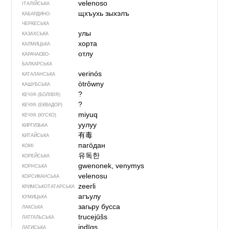
velenoso
ІТАЛІЙСЬКА
щхъухь зыхэлъ
КАБАРДИНО-
ЧЕРКЕСЬКА
улы
КАЗАХСЬКА
хорта
КАЛМИЦЬКА
отлу
КАРАЧАЄВО-
БАЛКАРСЬКА
verinós
КАТАЛАНСЬКА
òtrôwny
КАШУБСЬКА
?
КЕЧУА (БОЛІВІЯ)
?
КЕЧУА (ЕКВАДОР)
miyuq
КЕЧУА (КУСКО)
уулуу
КИРГИЗЬКА
有毒
КИТАЙСЬКА
пагӧдан
КОМІ
유독한
КОРЕЙСЬКА
gwenonek, venymys
КОРНСЬКА
velenosu
КОРСИКАНСЬКА
zeerli
КРИМСЬКОТАТАРСЬКА
агъулу
КУМИЦЬКА
загьру бусса
ЛАКСЬКА
trucejūšs
ЛАТГАЛЬСЬКА
indīgs
ЛАТИСЬКА