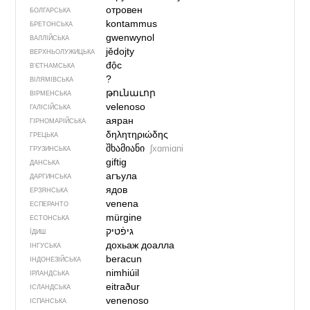
отровен
БОЛГАРСЬКА
kontammus
БРЕТОНСЬКА
gwenwynol
ВАЛЛІЙСЬКА
jědojty
ВЕРХНЬОЛУЖИЦЬКА
độc
В’ЄТНАМСЬКА
?
ВІЛЯМІВСЬКА
թունաւոր
ВІРМЕНСЬКА
velenoso
ГАЛІСІЙСЬКА
аяран
ГІРНОМАРІЙСЬКА
δηλητηριώδης
ГРЕЦЬКА
შხამიანი
ʃxɑmiɑni
ГРУЗИНСЬКА
giftig
ДАНСЬКА
агъула
ДАРГИНСЬКА
ядов
ЕРЗЯНСЬКА
venena
ЕСПЕРАНТО
mürgine
ЕСТОНСЬКА
ЇДИШ
дохьаж доалла
ІНГУСЬКА
beracun
ІНДОНЕЗІЙСЬКА
nimhiúil
ІРЛАНДСЬКА
eitraður
ІСЛАНДСЬКА
venenoso
ІСПАНСЬКА