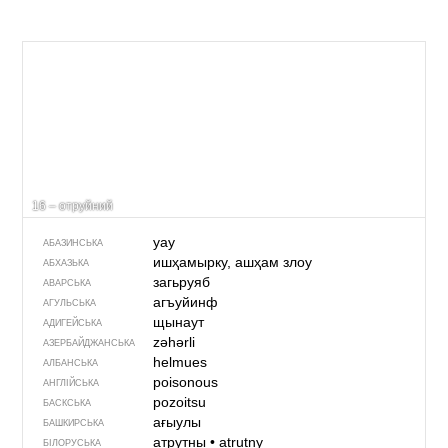
16 – отруйний
уау
АБАЗИНСЬКА
ишҳамырку, ашҳам злоу
АБХАЗЬКА
загьруяб
АВАРСЬКА
агъуйинф
АГУЛЬСЬКА
щынаут
АДИГЕЙСЬКА
zəhərli
АЗЕРБАЙДЖАНСЬКА
helmues
АЛБАНСЬКА
poisonous
АНГЛІЙСЬКА
pozoitsu
БАСКСЬКА
ағыулы
БАШКИРСЬКА
атрутны
•
atrutny
БІЛОРУСЬКА