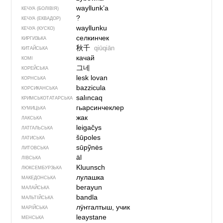
wayllunk’a
КЕЧУА (БОЛІВІЯ)
?
КЕЧУА (ЕКВАДОР)
wayllunku
КЕЧУА (КУСКО)
селкинчек
КИРГИЗЬКА
秋千
qiūqiān
КИТАЙСЬКА
качай
КОМІ
그네
КОРЕЙСЬКА
lesk lovan
КОРНСЬКА
bazzicula
КОРСИКАНСЬКА
salıncaq
КРИМСЬКОТАТАРСЬКА
гьарсинчеклер
КУМИЦЬКА
жак
ЛАКСЬКА
leigačys
ЛАТГАЛЬСЬКА
šūpoles
ЛАТИСЬКА
sūpỹnės
ЛИТОВСЬКА
äl
ЛІВСЬКА
Kluunsch
ЛЮКСЕМБУРЗЬКА
лулашка
МАКЕДОНСЬКА
berayun
МАЛАЙСЬКА
bandla
МАЛЬТІЙСЬКА
лӱҥгалтыш, учик
МАРІЙСЬКА
leaystane
МЕНСЬКА