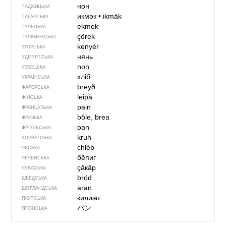
нон
ТАДЖИЦЬКА
икмәк
•
ikmäk
ТАТАРСЬКА
ekmek
ТУРЕЦЬКА
çörek
ТУРКМЕНСЬКА
kenyér
УГОРСЬКА
нянь
УДМУРТСЬКА
non
УЗБЕЦЬКА
хліб
УКРАЇНСЬКА
breyð
ФАРЕРСЬКА
leipä
ФІНСЬКА
pain
ФРАНЦУЗЬКА
bôle, brea
ФРИЗЬКА
pan
ФРІУЛЬСЬКА
kruh
ХОРВАТСЬКА
chléb
ЧЕСЬКА
бе̄пиг
ЧЕЧЕНСЬКА
ҫӑкӑр
ЧУВАСЬКА
bröd
ШВЕДСЬКА
aran
ШОТЛАНДСЬКА
килиэп
ЯКУТСЬКА
パン
ЯПОНСЬКА