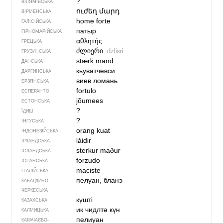
?
ВІЛЯМІВСЬКА
ուժեղ մարդ
ВІРМЕНСЬКА
home forte
ГАЛІСІЙСЬКА
патыр
ГІРНОМАРІЙСЬКА
αθλητής
ГРЕЦЬКА
ძლიერი
dzliɛri
ГРУЗИНСЬКА
stærk mand
ДАНСЬКА
кьуватчевси
ДАРГИНСЬКА
виев ломань
ЕРЗЯНСЬКА
fortulo
ЕСПЕРАНТО
jõumees
ЕСТОНСЬКА
?
ЇДИШ
?
ІНГУСЬКА
orang kuat
ІНДОНЕЗІЙСЬКА
láidir
ІРЛАНДСЬКА
sterkur maður
ІСЛАНДСЬКА
forzudo
ІСПАНСЬКА
maciste
ІТАЛІЙСЬКА
пелуан, бланэ
КАБАРДИНО-
ЧЕРКЕСЬКА
күшті
КАЗАХСЬКА
ик чидлтә күн
КАЛМИЦЬКА
пелиуан
КАРАЧАЄВО-