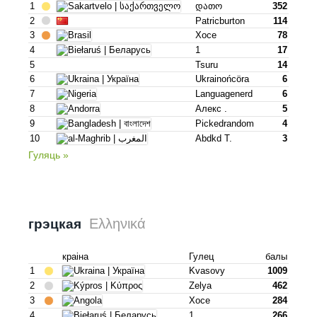
1
Დათო
352
2
Patricburton
114
3
Хосе
78
4
1
17
5
Tsuru
14
6
Ukrainońcöra
6
7
Languagenerd
6
8
Алекс .
5
9
Pickedrandom
4
10
Abdkd T.
3
Гуляць »
Ελληνικά
грэцкая
краіна
Гулец
балы
1
Kvasovy
1009
2
Zelya
462
3
Хосе
284
4
1
266