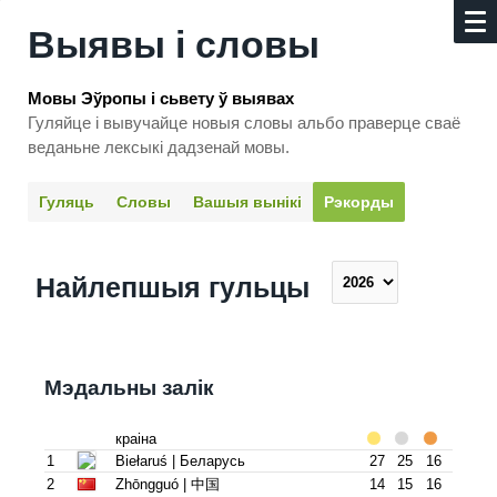
Выявы і словы
Мовы Эўропы і сьвету ў выявах
Гуляйце і вывучайце новыя словы альбо праверце сваё
веданьне лексыкі дадзенай мовы.
Гуляць
Словы
Вашыя вынікі
Рэкорды
Найлепшыя гульцы
Мэдальны залік
краіна
1
Biełaruś | Беларусь
27
25
16
2
Zhōngguó | 中国
14
15
16