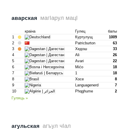
магІарул мацІ
аварская
краіна
Гулец
балы
1
Куртулущ
1009
2
Patricburton
63
3
Хедош
33
4
Ali
26
5
Avari
22
6
Mićo
18
7
1
18
8
Хосе
8
9
Languagenerd
7
10
Phqghume
2
Гуляць »
агъул чIал
агульская