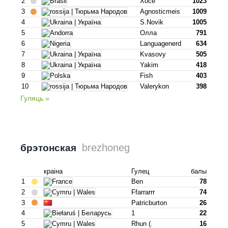
2
Хосе
1023
3
Agnosticmeis
1009
4
S.novik
1005
5
Олла
791
6
Languagenerd
634
7
Kvasovy
505
8
Yakim
418
9
Fish
403
10
Valerykon
398
Гуляць »
brezhoneg
брэтонская
краіна
Гулец
балы
1
Ben
78
2
Ffarrarrr
74
3
Patricburton
26
4
1
22
5
Rhun (.
16