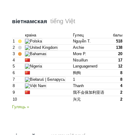
tiếng Việt
віетнамская
краіна
Гулец
балы
1
Nguyễn T.
518
2
Archie
138
3
More P.
20
4
Nisuillun
17
5
Languagenerd
12
6
狗狗
8
7
1
8
8
Thanh
4
9
我不会保加利亚语
2
10
兴元
2
Гуляць »