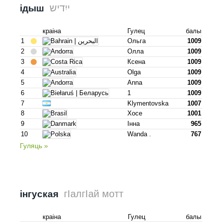
ייִדיש
ідыш
краіна
Гулец
балы
1
Ольга
1009
2
Олла
1009
3
Ксена
1009
4
Olga
1009
5
Anna
1009
6
1
1009
7
Klymentovska
1007
8
Хосе
1001
9
Інна
965
10
Wanda .
767
Гуляць »
гӀалгӀай мотт
інгуская
краіна
Гулец
балы