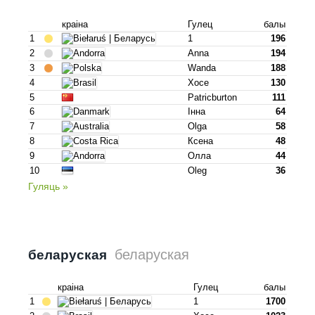
краіна
Гулец
балы
1
1
196
2
Anna
194
3
Wanda
188
4
Хосе
130
5
Patricburton
111
6
Інна
64
7
Olga
58
8
Ксена
48
9
Олла
44
10
Oleg
36
Гуляць »
беларуская
беларуская
краіна
Гулец
балы
1
1
1700