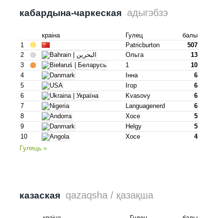
адыгэбзэ
кабардына-чаркеская
краіна
Гулец
балы
1
Patricburton
507
2
Ольга
13
3
1
10
4
Інна
6
5
Ігор
6
6
Kvasovy
6
7
Languagenerd
6
8
Хосе
5
9
Helgy
5
10
Хосе
4
Гуляць »
qazaqsha / қазақша
казаская
краіна
Гулец
балы