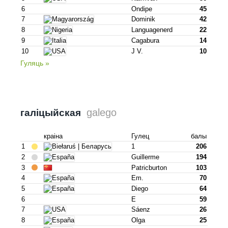
6
Ondipe
45
7
Dominik
42
8
Languagenerd
22
9
Cagabura
14
10
J V.
10
Гуляць »
galego
галіцыйская
краіна
Гулец
балы
1
1
206
2
Guillerme
194
3
Patricburton
103
4
Em.
70
5
Diego
64
6
E
59
7
Sáenz
26
8
Olga
25