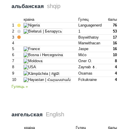
shqip
альбанская
краіна
Гулец
балы
1
Languagenerd
76
2
1
53
3
Boywithatoy
17
4
Manwithacan
16
5
Jaspe
16
6
Mićo
10
7
Олег О.
8
8
Zaynab 🌷.
4
9
Osamas
4
10
Fckukraine
4
Гуляць »
English
ангельская
краіна
Гулец
балы