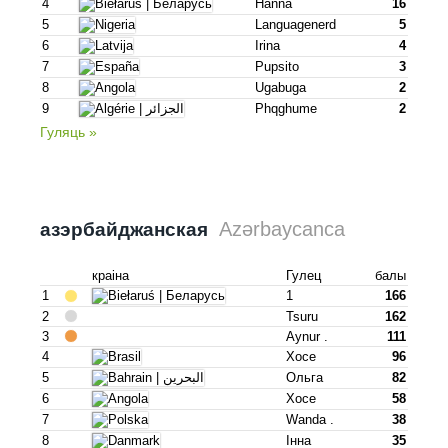
4
Hanna
16
5
Languagenerd
5
6
Irina
4
7
Pupsito
3
8
Ugabuga
2
9
Phqghume
2
Гуляць »
Azərbaycanca
азэрбайджан­ская
краіна
Гулец
балы
1
1
166
2
Tsuru
162
3
Aynur .
111
4
Хосе
96
5
Ольга
82
6
Хосе
58
7
Wanda .
38
8
Інна
35