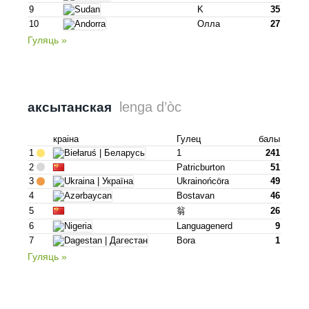
9
K
35
10
Олла
27
Гуляць »
lenga d’òc
аксытанская
краіна
Гулец
балы
1
1
241
2
Patricburton
51
3
Ukrainońcöra
49
4
Bostavan
46
5
翁
26
6
Languagenerd
9
7
Bora
1
Гуляць »