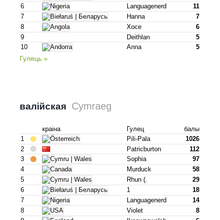
6
Languagenerd
11
7
Hanna
7
8
Хосе
6
9
Deithlan
5
10
Anna
5
Гуляць »
Cymraeg
валійская
краіна
Гулец
балы
1
Pili-Pala
1026
2
Patricburton
112
3
Sophia
97
4
Murduck
58
5
Rhun (.
29
6
1
18
7
Languagenerd
14
8
Violet
8