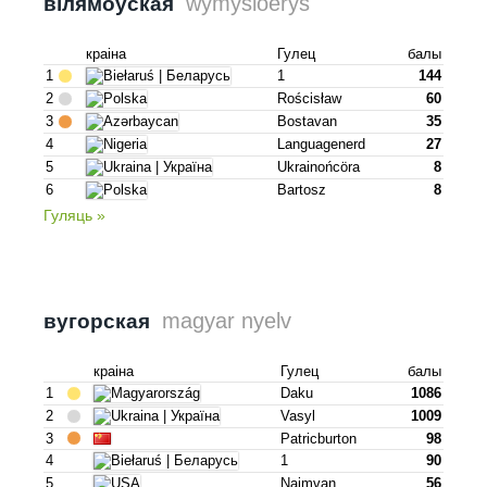
wymysiöeryś
вілямоўская
краіна
Гулец
балы
1
1
144
2
Rościsław
60
3
Bostavan
35
4
Languagenerd
27
5
Ukrainońcöra
8
6
Bartosz
8
Гуляць »
magyar nyelv
вугорская
краіна
Гулец
балы
1
Daku
1086
2
Vasyl
1009
3
Patricburton
98
4
1
90
5
Naimvan
56