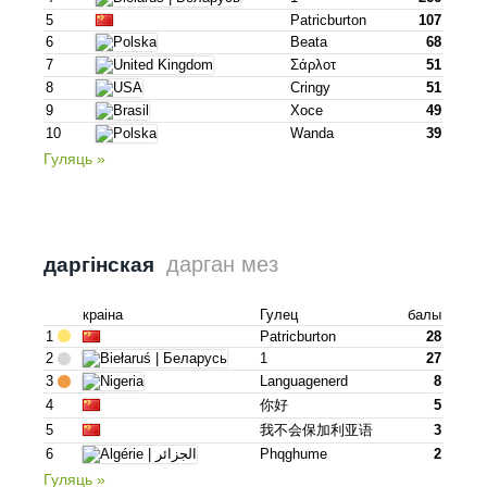
5
Patricburton
107
6
Beata
68
7
Σάρλοτ
51
8
Cringy
51
9
Хосе
49
10
Wanda
39
Гуляць »
дарган мез
даргінская
краіна
Гулец
балы
1
Patricburton
28
2
1
27
3
Languagenerd
8
4
你好
5
5
我不会保加利亚语
3
6
Phqghume
2
Гуляць »