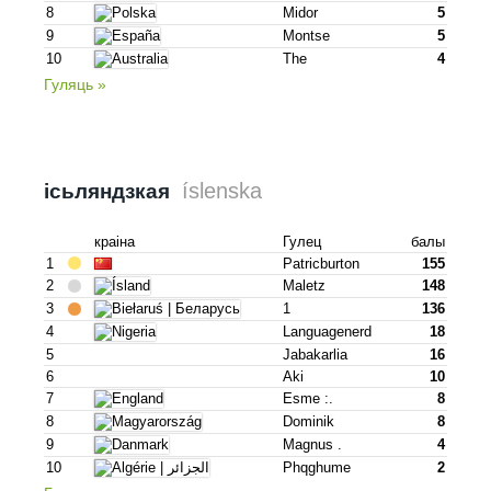
8
Midor
5
9
Montse
5
10
The
4
Гуляць »
íslenska
ісьляндзкая
краіна
Гулец
балы
1
Patricburton
155
2
Maletz
148
3
1
136
4
Languagenerd
18
5
Jabakarlia
16
6
Aki
10
7
Esme :.
8
8
Dominik
8
9
Magnus .
4
10
Phqghume
2