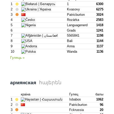
1
1
6300
2
Kvasovy
6275
3
Patricburton
3024
4
Rozárka
2583
5
Languagenerd
1418
6
Grads
1241
7
5565841
1198
8
Bali
1144
9
Anna
1137
10
Wanda
1136
Гуляць »
հայերեն
армянская
краіна
Гулец
балы
1
Isbabos
1062
2
Patricburton
96
3
Fckrussia
20