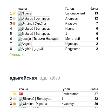
краіна
Гулец
балы
1
Languagenerd
13
2
Андрусь
12
3
Kvasovy
7
4
Hanna
6
5
1
6
6
Мелстрой
4
7
Ugabuga
2
8
Phqghume
2
Гуляць »
адыгабзэ
адыгейская
краіна
Гулец
балы
1
Patricburton
27
2
1
22
3
Kvasovy
20