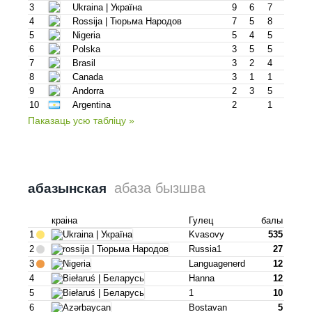
3
Ukraina | Украïна
9
6
7
4
Rossija | Тюрьма Народов
7
5
8
5
Nigeria
5
4
5
6
Polska
3
5
5
7
Brasil
3
2
4
8
Canada
3
1
1
9
Andorra
2
3
5
10
Argentina
2
1
Паказаць усю табліцу »
абаза бызшва
абазынская
краіна
Гулец
балы
1
Kvasovy
535
2
Russia1
27
3
Languagenerd
12
4
Hanna
12
5
1
10
6
Bostavan
5