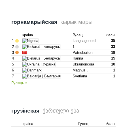
кырык мары
горнамарыйская
краіна
Гулец
балы
1
Languagenerd
35
2
1
33
3
Patricburton
18
4
Hanna
15
5
Ukrainońcöra
10
6
Magnus .
1
7
Svetlana
1
Гуляць »
ქართული ენა
грузінская
краіна
Гулец
балы