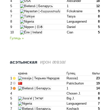
4
Alexander
18
5
1
12
6
Fckukraine
9
7
Tasya
8
8
Languagenerd
8
9
Daniel
5
10
Cian
5
Гуляць »
ирон æвзаг
асэтынская
краіна
Гулец
балы
1
Russia1
23
2
Patricburton
19
3
1
14
4
Chosen J.
8
5
Big J.
8
6
Languagenerd
7
7
Koshack
5