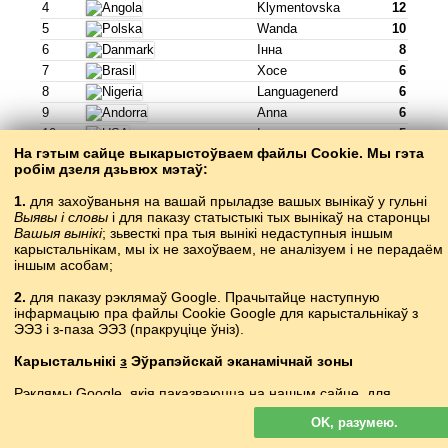
4
Klymentovska
12
5
Wanda
10
6
Інна
8
7
Хосе
6
8
Languagenerd
6
9
Anna
6
10
Ілона
5
На гэтым сайце выкарыстоўваем файлы Cookie. Мы гэта
Гуляць »
робім дзеля дзьвюх мэтаў:
1.
для захоўваньня на вашай прыладзе вашых вынікаў у гульні
Выявы і словы
і для паказу статыстыкі тых вынікаў на старонцы
Вашыя вынікі
; зьвесткі пра тыя вынікі недаступныя іншым
карысталь­нікам, мы іх не захоўваем, не аналізуем і не перадаём
карачаева-балкарская
іншым асобам;
къарачай-малкъар
2.
для паказу рэклямаў Google. Прачытайце наступную
інфармацыю пра файлы Cookie Google для карыстальнікаў з
краіна
Гулец
балы
ЭЭЗ і з-паза ЭЭЗ (пракруціце ўніз).
1
Олла
208
Карыстальнікі
з
Эўрапэйскай эканамічнай зоны
2
Wanda
156
3
Patricburton
150
Рэклямы Google, якія паказваюцца на нашым сайце, для
4
Olga
109
карыстальнікаў з ЭЭЗ
не
пэрсаналізуюцца. У такой рэкляме
OK, разумею.
файлы cookie не выкарыстоўваюцца для пэрсаналізацыі аб’яваў,
5
Ілона
80
але служаць для абмежаваньня частаты паказаў, падрых­тоўкі
6
Хосе
77