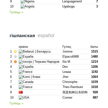
9
Languagenerd
7
10
Ugabuga
3
Гуляць »
español
гішпанская
краіна
Гулец
балы
1
Joinme
1515
2
Elpaco6988
1480
3
Ilia M.
1214
4
Dex
1206
5
Leaaa
1192
6
Jher
1064
7
Christophe
1039
8
Theo.rambure
1018
9
我是柏林以东的狗
928
10
Conner
887
Гуляць »