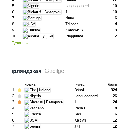
5
Languagenerd
10
6
1
10
7
Nuno .
6
8
Tdjones
4
9
Kamdyn B.
3
10
Phqghume
2
Гуляць »
Gaeilge
ірляндзкая
краіна
Гулец
балы
1
Dónall
324
2
Languagenerd
26
3
1
24
4
Papa F.
18
5
Ben
16
6
Kaitlyn
12
7
J+t
12