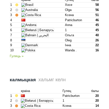
1
Хосе
58
2
Olga
56
3
Ксена
51
4
Patricburton
46
5
Anna
45
6
1
45
7
Ольга
40
8
Oleg
26
9
Інна
22
10
Wanda .
16
Гуляць »
хальмг келн
калмыцкая
краіна
Гулец
балы
1
Patricburton
20
2
1
20
3
Ксена
14