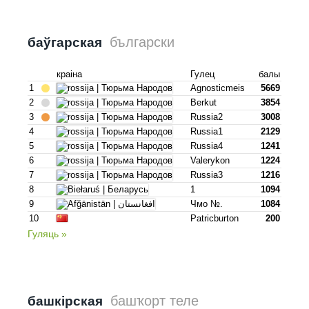
български
баўгарская
краіна
Гулец
балы
1
Agnosticmeis
5669
2
Berkut
3854
3
Russia2
3008
4
Russia1
2129
5
Russia4
1241
6
Valerykon
1224
7
Russia3
1216
8
1
1094
9
Чмо №.
1084
10
Patricburton
200
Гуляць »
башҡорт теле
башкірская