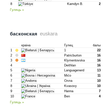
8
Kamdyn B.
2
Гуляць »
euskara
басконская
краіна
Гулец
балы
1
1
22
2
Patricburton
16
3
Klymentovska
16
4
Deithlan
16
5
Languagenerd
13
6
Mićo
11
7
Олла
10
8
Kvasovy
10
9
Hanna
7
10
Ben
4
Гуляць »