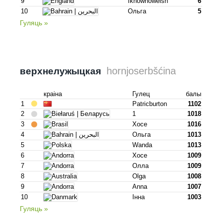
9
Iknownowelsh
6
10
Ольга
5
Гуляць »
hornjoserbšćina
верхнелужыцкая
краіна
Гулец
балы
1
Patricburton
1102
2
1
1018
3
Хосе
1016
4
Ольга
1013
5
Wanda
1013
6
Хосе
1009
7
Олла
1009
8
Olga
1008
9
Anna
1007
10
Інна
1003
Гуляць »