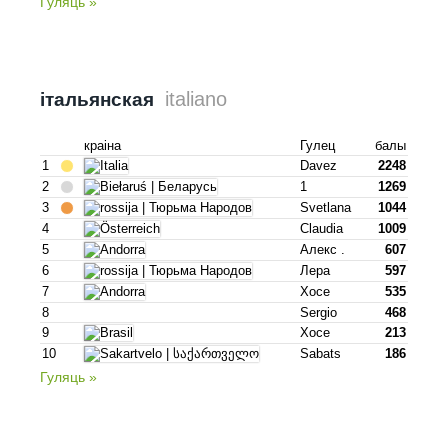
Гуляць »
italiano
італьянская
краіна
Гулец
балы
1
Davez
2248
2
1
1269
3
Svetlana
1044
4
Claudia
1009
5
Алекс .
607
6
Лера
597
7
Хосе
535
8
Sergio
468
9
Хосе
213
10
Sabats
186
Гуляць »