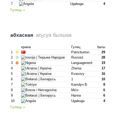
7
Ugabuga
4
Гуляць »
аҧсуа бызшәа
абхаская
краіна
Гулец
балы
1
Patricburton
29
2
Russia1
28
3
Languagenerd
19
4
Zhenia
17
5
Kvasovy
16
6
1
10
7
Kamdyn B.
8
8
Mićo
6
9
Hanna
6
10
Ugabuga
4
Гуляць »