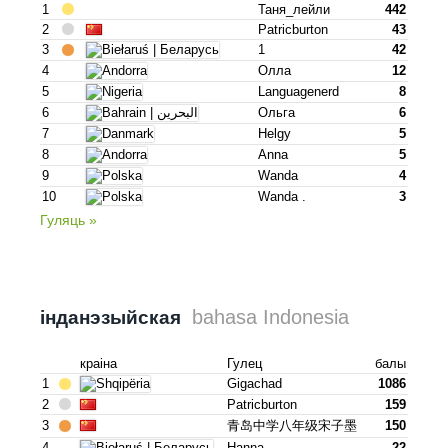
1
Таня_лейли
442
2
Patricburton
43
3
1
42
4
Олла
12
5
Languagenerd
8
6
Ольга
6
7
Helgy
5
8
Anna
5
9
Wanda
4
10
Wanda .
3
Гуляць »
bahasa Indonesia
інданэзыйская
краіна
Гулец
балы
1
Gigachad
1086
2
Patricburton
159
3
青岛中学八年级宋子墨
150
4
Hanna
22